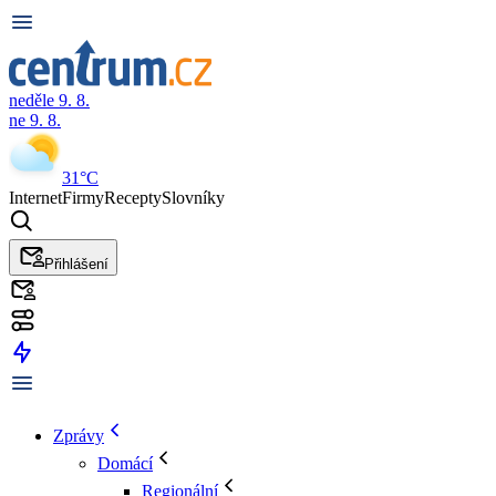
neděle 9. 8.
ne 9. 8.
31°C
Internet
Firmy
Recepty
Slovníky
Přihlášení
Zprávy
Domácí
Regionální