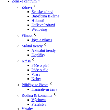
Ženské centrum
Zdraví
Ženské zdraví
Babiččina lékárna
Hubnutí
Duševní zdraví
Wellbeing
Fitness
Jóga a pilates
Módní trendy
Aktuální trendy
Doplňky
Krása
Péče o pleť
Péče o tělo
Vlasy
Nehty
Příběhy ze života
Inspirativní ženy
Rodina & komunita
Výchova
Přátelství
Vztahy