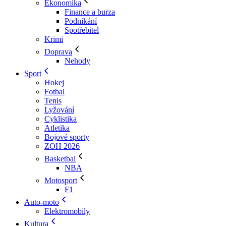
Ekonomika
Finance a burza
Podnikání
Spotřebitel
Krimi
Doprava
Nehody
Sport
Hokej
Fotbal
Tenis
Lyžování
Cyklistika
Atletika
Bojové sporty
ZOH 2026
Basketbal
NBA
Motosport
F1
Auto-moto
Elektromobily
Kultura