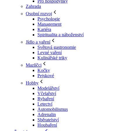
Pro hospodyňky
Zahrada
Osobní rozvoj
Psychologie
Management
Kariéra
Spiritualita a náboženství
Jídlo a vaření
Světová gastronomie
Levné vaření
Kulinářské triky
Mazlíčci
Kočky
Pejskové
Hobby
Modelářství
Včelařství
Rybaření
Letectví
Automobilismus
Adrenalin
Sběratelství
Houbaření