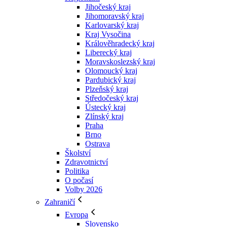
Jihočeský kraj
Jihomoravský kraj
Karlovarský kraj
Kraj Vysočina
Králověhradecký kraj
Liberecký kraj
Moravskoslezský kraj
Olomoucký kraj
Pardubický kraj
Plzeňský kraj
Středočeský kraj
Ústecký kraj
Zlínský kraj
Praha
Brno
Ostrava
Školství
Zdravotnictví
Politika
O počasí
Volby 2026
Zahraničí
Evropa
Slovensko