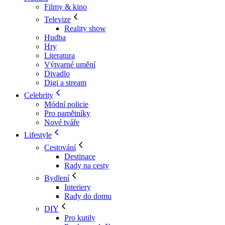
Filmy & kino
Televize
Reality show
Hudba
Hry
Literatura
Výtvarné umění
Divadlo
Digi a stream
Celebrity
Módní policie
Pro pamětníky
Nové tváře
Lifestyle
Cestování
Destinace
Rady na cesty
Bydlení
Interiery
Rady do domu
DIY
Pro kutily