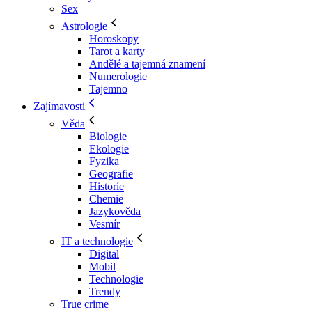
Sex
Astrologie
Horoskopy
Tarot a karty
Andělé a tajemná znamení
Numerologie
Tajemno
Zajímavosti
Věda
Biologie
Ekologie
Fyzika
Geografie
Historie
Chemie
Jazykověda
Vesmír
IT a technologie
Digital
Mobil
Technologie
Trendy
True crime