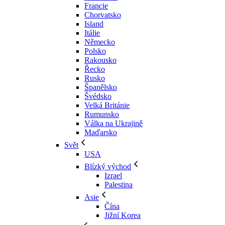
Francie
Chorvatsko
Island
Itálie
Německo
Polsko
Rakousko
Řecko
Rusko
Španělsko
Švédsko
Velká Británie
Rumunsko
Válka na Ukrajině
Maďarsko
Svět
USA
Blízký východ
Izrael
Palestina
Asie
Čína
Jižní Korea