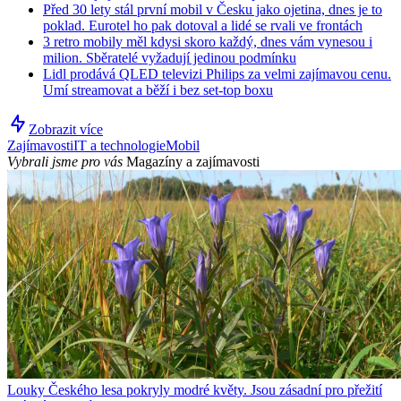
Před 30 lety stál první mobil v Česku jako ojetina, dnes je to
poklad. Eurotel ho pak dotoval a lidé se rvali ve frontách
3 retro mobily měl kdysi skoro každý, dnes vám vynesou i
milion. Sběratelé vyžadují jedinou podmínku
Lidl prodává QLED televizi Philips za velmi zajímavou cenu.
Umí streamovat a běží i bez set-top boxu
Zobrazit více
Zajímavosti
IT a technologie
Mobil
Vybrali jsme pro vás
Magazíny a zajímavosti
Louky Českého lesa pokryly modré květy. Jsou zásadní pro přežití