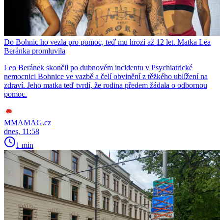
Do Bohnic ho vezla pro pomoc, teď mu hrozí až 12 let. Matka Lea
Beránka promluvila
Leo Beránek skončil po dubnovém incidentu v Psychiatrické
nemocnici Bohnice ve vazbě a čelí obvinění z těžkého ublížení na
zdraví. Jeho matka teď tvrdí, že rodina předem žádala o odbornou
pomoc.
MMAMAG.cz
dnes, 11:58
1 min