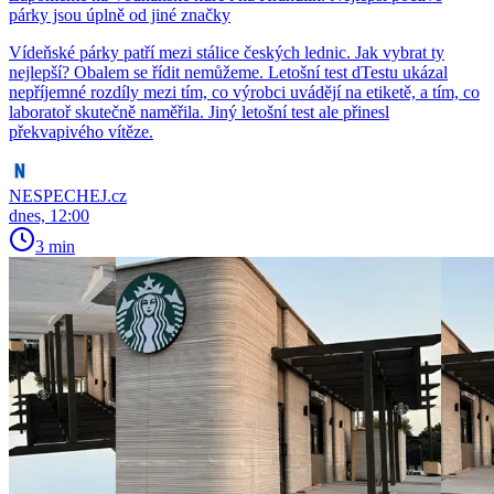
párky jsou úplně od jiné značky
Vídeňské párky patří mezi stálice českých lednic. Jak vybrat ty
nejlepší? Obalem se řídit nemůžeme. Letošní test dTestu ukázal
nepříjemné rozdíly mezi tím, co výrobci uvádějí na etiketě, a tím, co
laboratoř skutečně naměřila. Jiný letošní test ale přinesl
překvapivého vítěze.
NESPECHEJ.cz
dnes, 12:00
3 min