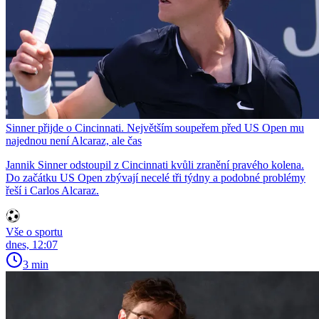
Sinner přijde o Cincinnati. Největším soupeřem před US Open mu
najednou není Alcaraz, ale čas
Jannik Sinner odstoupil z Cincinnati kvůli zranění pravého kolena.
Do začátku US Open zbývají necelé tři týdny a podobné problémy
řeší i Carlos Alcaraz.
Vše o sportu
dnes, 12:07
3 min