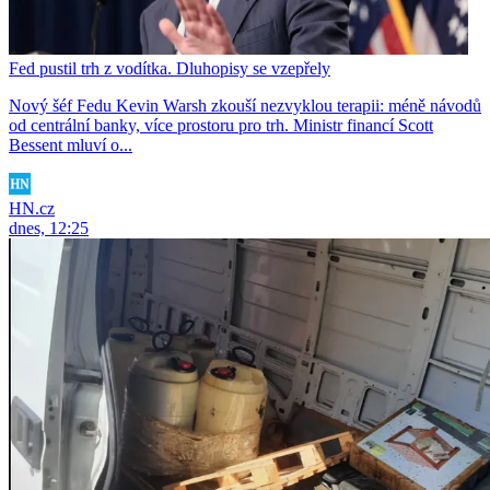
Fed pustil trh z vodítka. Dluhopisy se vzepřely
Nový šéf Fedu Kevin Warsh zkouší nezvyklou terapii: méně návodů
od centrální banky, více prostoru pro trh. Ministr financí Scott
Bessent mluví o...
HN.cz
dnes, 12:25