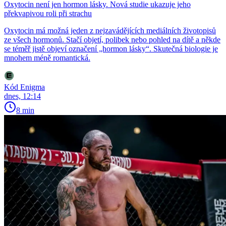
Oxytocin není jen hormon lásky. Nová studie ukazuje jeho
překvapivou roli při strachu
Oxytocin má možná jeden z nejzavádějících mediálních životopisů
ze všech hormonů. Stačí objetí, polibek nebo pohled na dítě a někde
se téměř jistě objeví označení „hormon lásky“. Skutečná biologie je
mnohem méně romantická.
Kód Enigma
dnes, 12:14
8 min