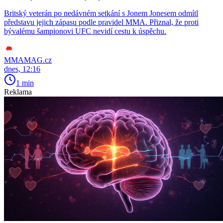
Britský veterán po nedávném setkání s Jonem Jonesem odmítl
představu jejich zápasu podle pravidel MMA. Přiznal, že proti
bývalému šampionovi UFC nevidí cestu k úspěchu.
MMAMAG.cz
dnes, 12:16
1 min
Reklama