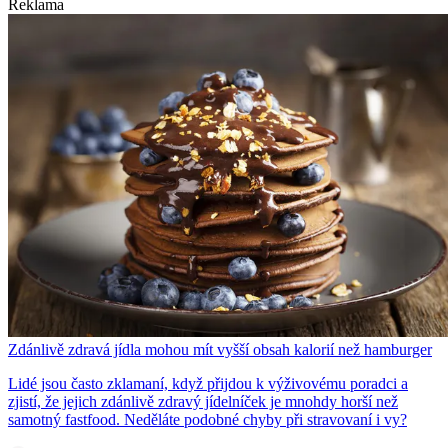
Reklama
Zdánlivě zdravá jídla mohou mít vyšší obsah kalorií než hamburger
Lidé jsou často zklamaní, když přijdou k výživovému poradci a
zjistí, že jejich zdánlivě zdravý jídelníček je mnohdy horší než
samotný fastfood. Neděláte podobné chyby při stravovaní i vy?