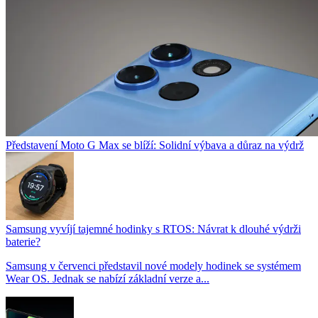
Představení Moto G Max se blíží: Solidní výbava a důraz na výdrž
Samsung vyvíjí tajemné hodinky s RTOS: Návrat k dlouhé výdrži
baterie?
Samsung v červenci představil nové modely hodinek se systémem
Wear OS. Jednak se nabízí základní verze a...