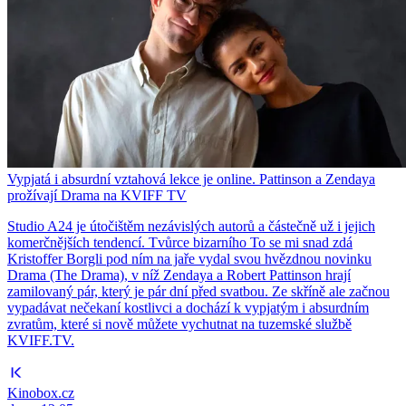
Vypjatá i absurdní vztahová lekce je online. Pattinson a Zendaya
prožívají Drama na KVIFF TV
Studio A24 je útočištěm nezávislých autorů a částečně už i jejich
komerčnějších tendencí. Tvůrce bizarního To se mi snad zdá
Kristoffer Borgli pod ním na jaře vydal svou hvězdnou novinku
Drama (The Drama), v níž Zendaya a Robert Pattinson hrají
zamilovaný pár, který je pár dní před svatbou. Ze skříně ale začnou
vypadávat nečekaní kostlivci a dochází k vypjatým i absurdním
zvratům, které si nově můžete vychutnat na tuzemské službě
KVIFF.TV.
Kinobox.cz