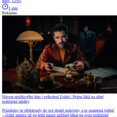
dnes, 12:05
1 min
Reklama
Návrat seriálového hitu i velkolepí Zrádci. Prima láká na silné
podzimní taháky
Prázdniny se překlenuly do své druhé poloviny, a to znamená jediné
– české stanice už po letní pauze začínají lákat na svou podzimní