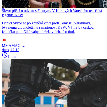
Škvor přišel o odvetu s Fleurym. V Karlových Varech ho teď čeká
legenda KSW
Daniel Škvor se po zranění vrací proti Tomaszi Narkunovi,
bývalému dlouholetému šampionovi KSW. Výhra by českou
jedničku polotěžké váhy udržela v debatě o titul.
MMAMAG.cz
dnes, 12:12
1 min