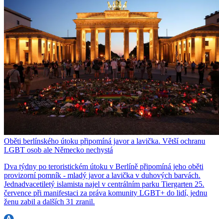
Oběti berlínského útoku připomíná javor a lavička. Větší ochranu
LGBT osob ale Německo nechystá
Dva týdny po teroristickém útoku v Berlíně připomíná jeho oběti
provizorní pomník - mladý javor a lavička v duhových barvách.
Jednadvacetiletý islamista najel v centrálním parku Tiergarten 25.
července při manifestaci za práva komunity LGBT+ do lidí, jednu
ženu zabil a dalších 31 zranil.