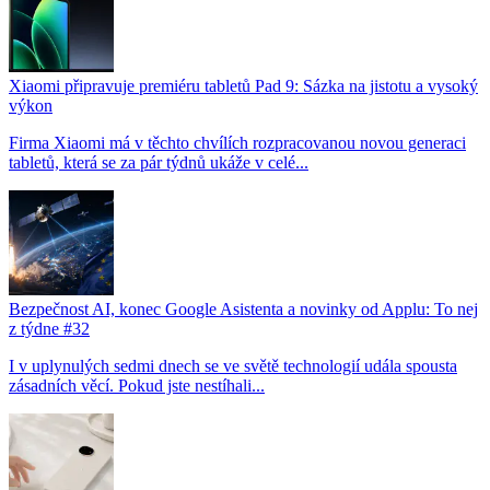
Xiaomi připravuje premiéru tabletů Pad 9: Sázka na jistotu a vysoký
výkon
Firma Xiaomi má v těchto chvílích rozpracovanou novou generaci
tabletů, která se za pár týdnů ukáže v celé...
Bezpečnost AI, konec Google Asistenta a novinky od Applu: To nej
z týdne #32
I v uplynulých sedmi dnech se ve světě technologií udála spousta
zásadních věcí. Pokud jste nestíhali...