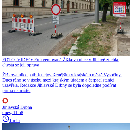
FOTO, VIDEO: Frekventovaná Žižkova ulice v Jihlavě ztichla,
chystá se její oprava
Žižkova ulice patří k nejvytíženějším v krajském městě Vysočiny.
Dnes ráno se v úseku mezi krajským úřadem a čerpací stanicí
uzavřela. Redakce Jihlavské Drbny se byla dopoledne podívat
přímo na místě.
Jihlavská Drbna
dnes, 11:58
1 min