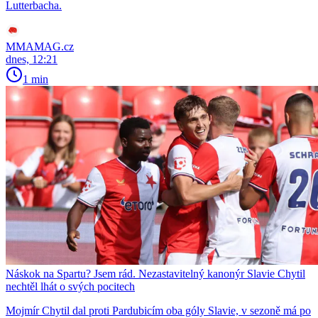
Lutterbacha.
MMAMAG.cz
dnes, 12:21
1 min
Náskok na Spartu? Jsem rád. Nezastavitelný kanonýr Slavie Chytil
nechtěl lhát o svých pocitech
Mojmír Chytil dal proti Pardubicím oba góly Slavie, v sezoně má po