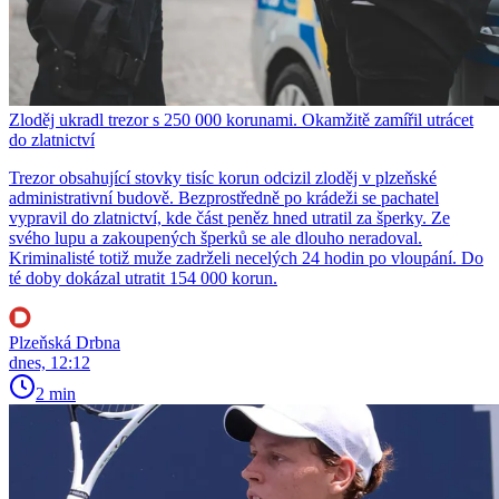
Zloděj ukradl trezor s 250 000 korunami. Okamžitě zamířil utrácet
do zlatnictví
Trezor obsahující stovky tisíc korun odcizil zloděj v plzeňské
administrativní budově. Bezprostředně po krádeži se pachatel
vypravil do zlatnictví, kde část peněz hned utratil za šperky. Ze
svého lupu a zakoupených šperků se ale dlouho neradoval.
Kriminalisté totiž muže zadrželi necelých 24 hodin po vloupání. Do
té doby dokázal utratit 154 000 korun.
Plzeňská Drbna
dnes, 12:12
2 min