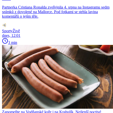
Partnerka Cristiana Ronalda zveřejnila 4. srpna na Instagramu sedm
snímků z dovolené na Mallorce. Pod fotkami se strhla lavina
komentářů o jejím těle.
SportyŽivě
dnes, 12:01
3 min
Zapomeňte na Vodňanské kuře i na Krahulík. Nejlepší poctivé