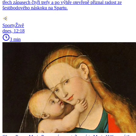
třech zápasech čtyři trefy a po výhře otevřeně přiznal radost ze
šestibodového náskoku na Spartu.
SportyŽivě
dnes, 12:18
3 min