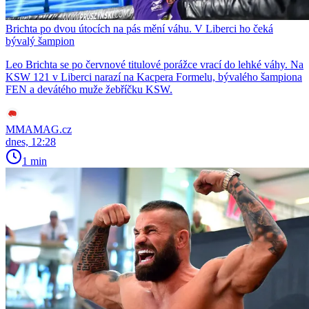
Brichta po dvou útocích na pás mění váhu. V Liberci ho čeká
bývalý šampion
Leo Brichta se po červnové titulové porážce vrací do lehké váhy. Na
KSW 121 v Liberci narazí na Kacpera Formelu, bývalého šampiona
FEN a devátého muže žebříčku KSW.
MMAMAG.cz
dnes, 12:28
1 min