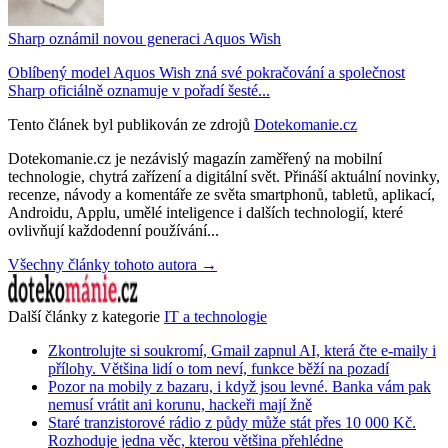
Sharp oznámil novou generaci Aquos Wish
Oblíbený model Aquos Wish zná své pokračování a společnost
Sharp oficiálně oznamuje v pořadí šesté...
Tento článek byl publikován ze zdrojů
Dotekomanie.cz
Dotekomanie.cz je nezávislý magazín zaměřený na mobilní
technologie, chytrá zařízení a digitální svět. Přináší aktuální novinky,
recenze, návody a komentáře ze světa smartphonů, tabletů, aplikací,
Androidu, Applu, umělé inteligence i dalších technologií, které
ovlivňují každodenní používání...
Všechny články tohoto autora →
Další články z kategorie
IT a technologie
Zkontrolujte si soukromí, Gmail zapnul AI, která čte e-maily i
přílohy. Většina lidí o tom neví, funkce běží na pozadí
Pozor na mobily z bazaru, i když jsou levné. Banka vám pak
nemusí vrátit ani korunu, hackeři mají žně
Staré tranzistorové rádio z půdy může stát přes 10 000 Kč.
Rozhoduje jedna věc, kterou většina přehlédne