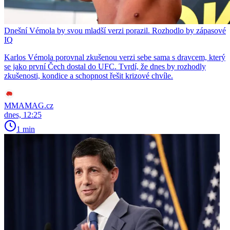
Dnešní Vémola by svou mladší verzi porazil. Rozhodlo by zápasové
IQ
Karlos Vémola porovnal zkušenou verzi sebe sama s dravcem, který
se jako první Čech dostal do UFC. Tvrdí, že dnes by rozhodly
zkušenosti, kondice a schopnost řešit krizové chvíle.
MMAMAG.cz
dnes, 12:25
1 min