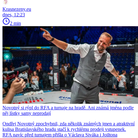
Krasnezeny.eu
dnes, 12:23
2 min
Novotný si rýpl do RFA a turnaje na hradě. Ani známá jména podle
něj lístky samy neprodají
Ondřej Novotný zpochybnil, zda několik známých jmen a atraktivní
kulisa Bratislavského hradu stačí k rychlému prodeji vstupenek.
RFA navíc před turnajem přišla o Václava Siváka i Joiltona