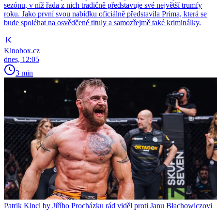
sezónu, v níž řada z nich tradičně představuje své největší trumfy
roku. Jako první svou nabídku oficiálně představila Prima, která se
bude spoléhat na osvědčené tituly a samozřejmě také kriminálky.
Kinobox.cz
dnes, 12:05
3 min
Patrik Kincl by Jiřího Procházku rád viděl proti Janu Błachowiczovi