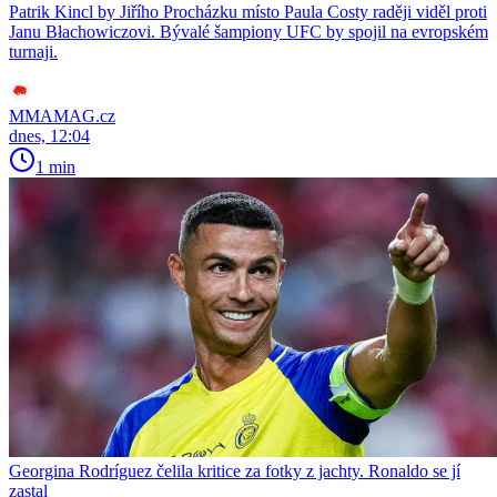
Patrik Kincl by Jiřího Procházku místo Paula Costy raději viděl proti
Janu Błachowiczovi. Bývalé šampiony UFC by spojil na evropském
turnaji.
MMAMAG.cz
dnes, 12:04
1 min
Georgina Rodríguez čelila kritice za fotky z jachty. Ronaldo se jí
zastal