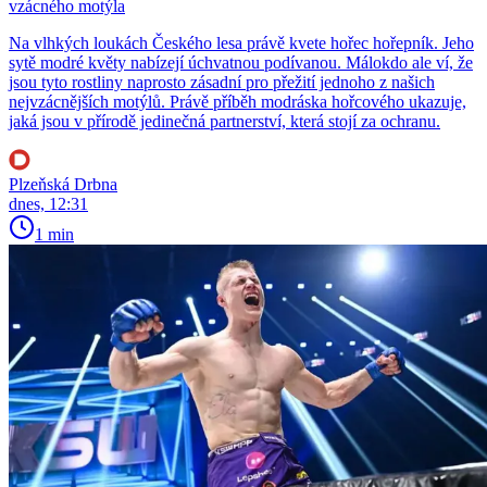
vzácného motýla
Na vlhkých loukách Českého lesa právě kvete hořec hořepník. Jeho
sytě modré květy nabízejí úchvatnou podívanou. Málokdo ale ví, že
jsou tyto rostliny naprosto zásadní pro přežití jednoho z našich
nejvzácnějších motýlů. Právě příběh modráska hořcového ukazuje,
jaká jsou v přírodě jedinečná partnerství, která stojí za ochranu.
Plzeňská Drbna
dnes, 12:31
1 min