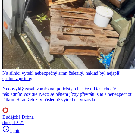
Na silnici vytekl nebezpečný síran železitý, náklad byl nejspíš
špatně zajištěný
Neobvyklý zásah zaměstnal policisty a hasiče u Dasného. V
nákladním vozidle Iveco se během jízdy převrátil sud s nebezpečnou
látkou. Síran železitý následně vytekl na vozovku.
Budějcká Drbna
dnes, 12:25
1 min