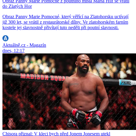
Obraz Panny Marie Pomocné z poutního místa Maria Hilf se vrátil
do Zlatých Hor
Obraz Panny Marie Pomocné, který věřící na Zlatohorsku uctívají
již 300 let, se vrátil z restaurátorské dílny. Ve zlatohorském farním
kostele jej slavnostně přivítají tuto neděli při poutní slavnosti.
Aktuálně.cz - Magazín
dnes, 12:17
Chisora přiznal: V kleci bych před Jonem Jonesem utekl