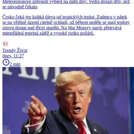
Meteorologové zpřesnili výhled na další dny: Vedra dorazí dřív, než
se původně čekalo
Česko čeká jen krátká úleva od tropických teplot. Zatímco v pátek
se na většině území citelně ochladí, už během neděle se mají teploty
znovu dostat nad třicet stupňů. Na jihu Moravy navíc přetrvává
mimořádná tepelná zátěž a vysoké riziko požárů.
Trendy Život
dnes, 11:27
2 min