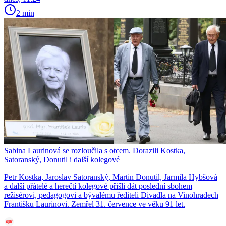
2 min
Sabina Laurinová se rozloučila s otcem. Dorazili Kostka,
Satoranský, Donutil i další kolegové
Petr Kostka, Jaroslav Satoranský, Martin Donutil, Jarmila Hybšová
a další přátelé a herečtí kolegové přišli dát poslední sbohem
režisérovi, pedagogovi a bývalému řediteli Divadla na Vinohradech
Františku Laurinovi. Zemřel 31. července ve věku 91 let.