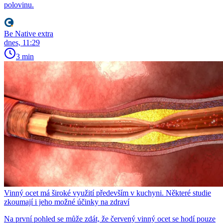
polovinu.
Be Native extra
dnes, 11:29
3 min
Vinný ocet má široké využití především v kuchyni. Některé studie
zkoumají i jeho možné účinky na zdraví
Na první pohled se může zdát, že červený vinný ocet se hodí pouze