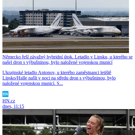
Německo řeší závažný hybridní útok. Letadlo v Lipsku, u kterého se
našel dron s výbušninou, bylo naložené vojenskou municí
Ukrajinské letadlo Antonov, u kterého zaměstnanci letiště
Lipsko/Halle našli v noci na středu dron s výbušninou, bylo
naložené vojenskou municí. S...
HN.cz
dnes, 11:15