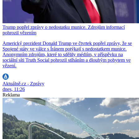
Trump popřel zprávy o nedostatku munice. Zdrojům informací
pohrozil vězením
Americký prezident Donald Trump ve čtvrtek popřel zprávy, že se
Spojené státy ve válce s Íránem potýkají s nedostatkem munice.
Anonymním zdrojům, které to sdělily médiím, v příspěvku na
sociální síti Truth Social pohrozil stíháním a dlouhým pobytem ve
vězení.
Aktuálně.cz - Zprávy
dnes, 11:26
Reklama