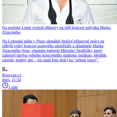
Na pražské Letné vrcholí přípravy na obří koncert zpěváka Marka
Ztraceného
Na Letenské pláni v Praze aktuálně finišují přípravné práce na
zítřejší velký koncert popového písničkáře a skladatele Marka
Ztraceného (foto; vlastním jménem Miroslav Slodičák), které
zahrnují stavbu velkého koncertního stadionu (pódium, hlediště,
zázemí, toalety atd. - viz malá foto dole) na "zelené louce".
Borovan.cz
dnes, 11:34
1 min