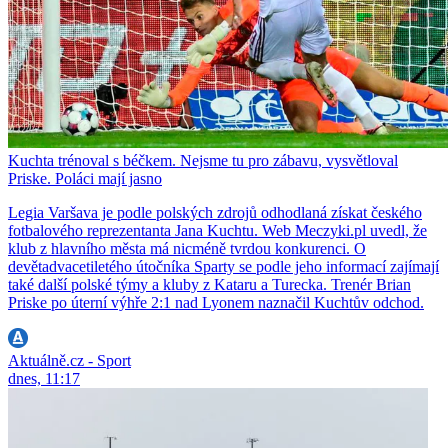
Kuchta trénoval s béčkem. Nejsme tu pro zábavu, vysvětloval
Priske. Poláci mají jasno
Legia Varšava je podle polských zdrojů odhodlaná získat českého
fotbalového reprezentanta Jana Kuchtu. Web Meczyki.pl uvedl, že
klub z hlavního města má nicméně tvrdou konkurenci. O
devětadvacetiletého útočníka Sparty se podle jeho informací zajímají
také další polské týmy a kluby z Kataru a Turecka. Trenér Brian
Priske po úterní výhře 2:1 nad Lyonem naznačil Kuchtův odchod.
Aktuálně.cz - Sport
dnes, 11:17