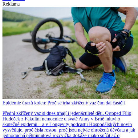
Reklama
Epidemie úrazů kolen: Proč se trhá zkřížený vaz čím dál častěji
Přední zkřížený vaz si dnes trhají i jedenáctileté děti. Ortoped Filip
Hudeček z Fakultní nemocnice u svaté Anny v Brně mluví o
skutečné epidemii – a v Longevity podcastu Hospodářských novin
vysvětluje, proč čísla rostou, proč jsou nejvíc ohrožená děvčata a jak
jednoduchá pětiminutová rozcvička dokáže riziko snížit až o