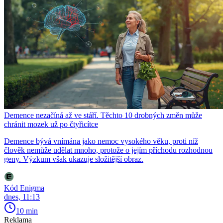
Demence nezačíná až ve stáří. Těchto 10 drobných změn může
chránit mozek už po čtyřicítce
Demence bývá vnímána jako nemoc vysokého věku, proti níž
člověk nemůže udělat mnoho, protože o jejím příchodu rozhodnou
geny. Výzkum však ukazuje složitější obraz.
Kód Enigma
dnes, 11:13
10 min
Reklama