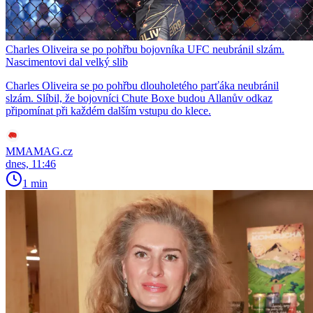
Charles Oliveira se po pohřbu bojovníka UFC neubránil slzám.
Nascimentovi dal velký slib
Charles Oliveira se po pohřbu dlouholetého parťáka neubránil
slzám. Slíbil, že bojovníci Chute Boxe budou Allanův odkaz
připomínat při každém dalším vstupu do klece.
MMAMAG.cz
dnes, 11:46
1 min