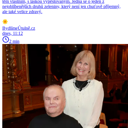
těm vlastním, s láskou vypěstovaným. Jedná se o jeden z
nejoblíbenějších druhů zeleniny, který není jen chuťově příjemný,
ale také velice zdravý.
BydlímeÚtulně.cz
dnes, 11:12
2 min