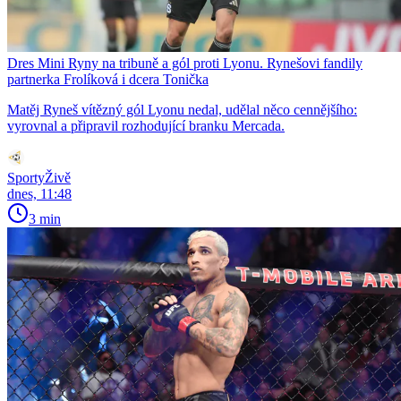
Dres Mini Ryny na tribuně a gól proti Lyonu. Rynešovi fandily
partnerka Frolíková i dcera Tonička
Matěj Ryneš vítězný gól Lyonu nedal, udělal něco cennějšího:
vyrovnal a připravil rozhodující branku Mercada.
SportyŽivě
dnes, 11:48
3 min