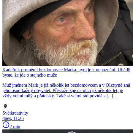
Kadeřník proměnil bezdomovce Marka, nyní je k nepoznání. Uhádli
byste, že jde o stejného muže
Muž jménem Mark je již několik let bezdomovcem a v Olsztyně zná
jeho osud každý obyvatel. Přestože žije na ulici již několik let, je
vždy velmi milý a přátelský. Také si velmi rád povídá s [...]...
Světkreativity
dnes, 11:25
2 min