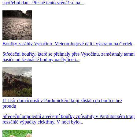
spotřební dani. Přesně tento scénář se na...
Bouřky zasáhly Vysočinu. Meteorologové dali i výstrahu na čtvrtek
Středeční bouřky, které se přehnaly přes Vysočinu, zaměstnaly tamní
hasiče od šestnácté hodiny na čtyřiceti...
11 tisíc domácností v Pardubickém kraji zůstalo po bouřce bez
proudu
Středeční odpolední a večerní bouřky způsobily v Pardubickém kraji
rozsáhlé výpadky elektřiny. V noci bylo...