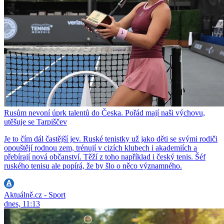
Rusům nevoní úprk talentů do Česka. Pořád mají naši výchovu,
utěšuje se Tarpiščev
Je to čím dál častější jev. Ruské tenistky už jako děti se svými rodiči
opouštějí rodnou zem, trénují v cizích klubech i akademiích a
přebírají nová občanství. Těží z toho například i český tenis. Šéf
ruského tenisu ale popírá, že by šlo o něco významného.
Aktuálně.cz - Sport
dnes, 11:13