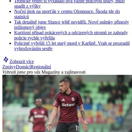
Tropické vedro si vyžádalo dva vážné pracovní úrazy, muži
spadli z výšky
Noční útok na sporťák v centru Olomouce. Škoda jde do
statisíců
Tak detailně jsme Slunce ještě neviděli. Nové snímky přinesly
průlomový objev
Kuriózní případ pokácených a odcizených stromů ze zahrady
policie rychle vyřešila
Policisté vyřešili 15 let starý mord v Karlíně. Vrah se prozradil
vyhrožováním sestře
Zobrazit více
Zprávy
Domácí
Regionální
Vybrali jsme pro vás
Magazíny a zajímavosti