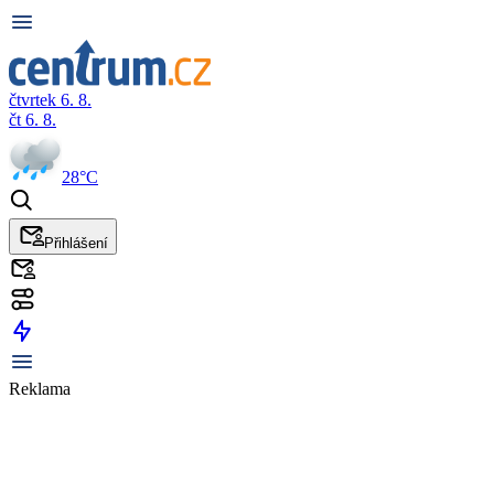
čtvrtek 6. 8.
čt 6. 8.
28°C
Přihlášení
Reklama