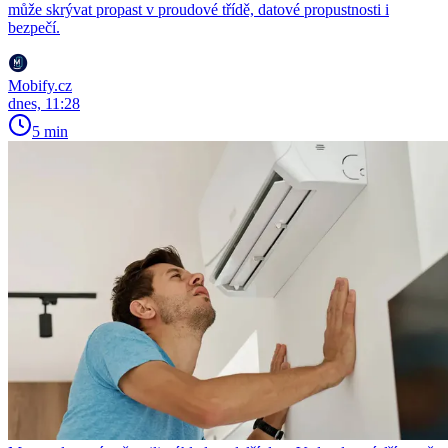
může skrývat propast v proudové třídě, datové propustnosti i
bezpečí.
Mobify.cz
dnes, 11:28
5 min