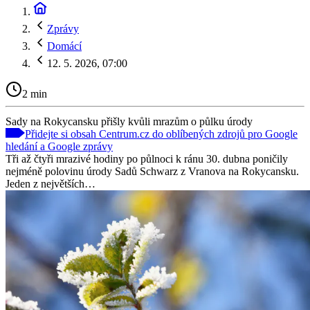
Zprávy
Domácí
12. 5. 2026, 07:00
2 min
Sady na Rokycansku přišly kvůli mrazům o půlku úrody
Přidejte si obsah Centrum.cz do oblíbených zdrojů pro Google
hledání a Google zprávy
Tři až čtyři mrazivé hodiny po půlnoci k ránu 30. dubna poničily
nejméně polovinu úrody Sadů Schwarz z Vranova na Rokycansku.
Jeden z největších…