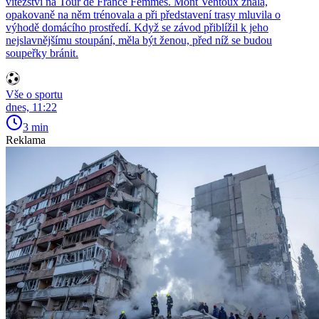
vítězství na Tour de France Femmes. Mont Ventoux znala,
opakovaně na něm trénovala a při představení trasy mluvila o
výhodě domácího prostředí. Když se závod přiblížil k jeho
nejslavnějšímu stoupání, měla být ženou, před níž se budou
soupeřky bránit.
Vše o sportu
dnes, 11:22
3 min
Reklama