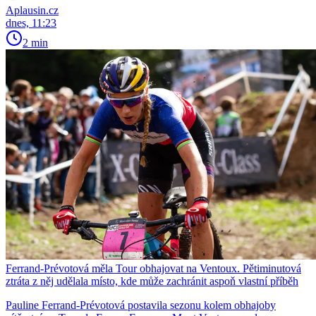
Aplausin.cz
dnes, 11:23
2 min
Ferrand-Prévotová měla Tour obhajovat na Ventoux. Pětiminutová
ztráta z něj udělala místo, kde může zachránit aspoň vlastní příběh
Pauline Ferrand-Prévotová postavila sezonu kolem obhajoby