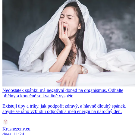
Nedostatek spánku má negativní dopad na organismus. Odhalte
příčiny a konečně se kvalitně vyspěte
Existují tipy a triky, jak podpořit zdravý, a hlavně dlouhý spánek,
abyste se ráno vzbudili odpočatí a měli energii na náročný den.
Krasnezeny.eu
dnes, 11:24