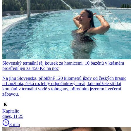
Slovenský termální ráj kousek za hranicemi: 10 bazénů v krásném
prostředí jen za 450 Kč na noc
Na jihu Slovenska, přibližně 120 kilometrů jízdy od českých hranic
u Lanžhota, čeká rozlehlý odpočinkový areál, kde můžete střídat
koupání v termální vodě s tobogany, přírodním jezerem i večerní
zábavou.
Kapitalio
dnes, 11:25
8 min