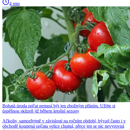
4 min
Bohatá úroda rajčat nemusí být jen zbožným přáním. Užijte si
úspěšnou sklizeň již během letošní sezony
Ačkoliv, samozřejmě v závislosti na ročním období, bývají často i v
obchodě koupená rajčata velice chutná, přece jen se nic nevyrovná