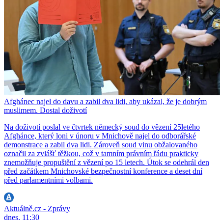
Afghánec najel do davu a zabil dva lidi, aby ukázal, že je dobrým
muslimem. Dostal doživotí
Na doživotí poslal ve čtvrtek německý soud do vězení 25letého
Afghánce, který loni v únoru v Mnichově najel do odborářské
demonstrace a zabil dva lidi. Zároveň soud vinu obžalovaného
označil za zvlášť těžkou, což v tamním právním řádu prakticky
znemožňuje propuštění z vězení po 15 letech. Útok se odehrál den
před začátkem Mnichovské bezpečnostní konference a deset dní
před parlamentními volbami.
Aktuálně.cz - Zprávy
dnes, 11:30