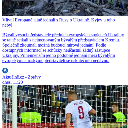
Vlivní Evropané tajně jednali s Rusy o Ukrajině. Kyjev u toho
nebyl
Bývalí vysocí představitelé předních evropských spojenců Ukrajiny
se tajně setkali s nejmenovaným bývalým představitelem Kremlu.
Společně zkoumali možná budoucí mírová jednání. Podle
dostupných informací se schůzky neúčastnil žádný zástupce
Ukrajiny. Přinejmenším jedno podobné jednání mezi bývalými
evropskými a ruskými představiteli se uskutečnilo nedávno.
Aktuálně.cz - Zprávy
dnes, 11:20