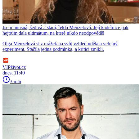
Jsem hnusná, šedivá a stará, řekla Menzelová. Její kadeřnice pak
hejtrům dala ultimátum, na které nikdo neodpověděl
Olga Menzelová si z urážek na svůj vzhled udělala veřejný
experiment. Stačila jedna podmínka, a kritici zmlkli.
VIPživot.cz
dnes, 11:40
3 min