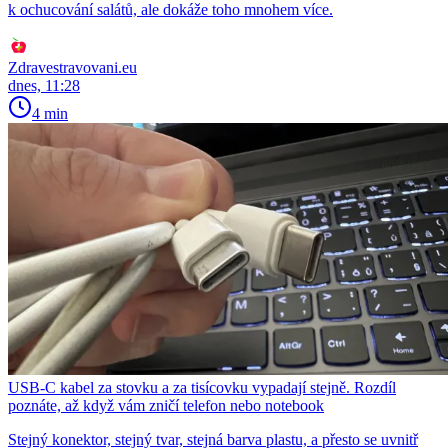
k ochucování salátů, ale dokáže toho mnohem více.
Zdravestravovani.eu
dnes, 11:28
4 min
USB-C kabel za stovku a za tisícovku vypadají stejně. Rozdíl
poznáte, až když vám zničí telefon nebo notebook
Stejný konektor, stejný tvar, stejná barva plastu, a přesto se uvnitř