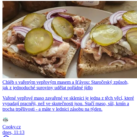
Chléb s vařeným vepřovým masem a šťávou: Staročeský způsob,
jak z jednoduché suroviny udělat pořádné jídlo
Vařené vepřové maso zavařené ve sklenici je jedna z těch věcí, které
vypadají pracněji, než ve skutečnosti jsou. Stačí maso, sůl, kmín a
trocha trpělivosti - a máte v lednici zásobu na týden.
Cooky.cz
dnes, 11:13