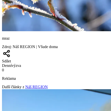
mraz
Zdroj
:
Náš REGION | Všude doma
Sdílet
Denní
výzva
0
Reklama
Další články z
Náš REGION