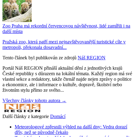
Zoo Praha má rekordní červencovou návštěvnost, lidé zamířili i na
další místa
Pražská zoo, která patří mezi nejnavštěvovanější turistické cíle v
metropoli, překonala dosavadní...
Tento článek byl publikován ze zdrojů
Náš REGION
Portál Náš REGION přináší aktuální dění z jednotlivých krajů
České republiky s důrazem na lokální témata. Každý region má své
vlastní sekce a redaktory, takže čtenář najde nejen zprávy o politice
a ekonomice, ale i informace o kultuře, dopravě, školství nebo
životním stylu přímo ze svého...
Všechny články tohoto autora →
Další články z kategorie
Domácí
Meteorologové zpřesnili výhled na další dny: Vedra dorazí
dřív, než se původně čekalo