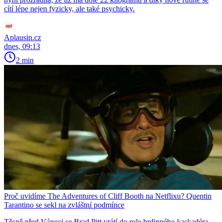
cítí lépe nejen fyzicky, ale také psychicky.
Aplausin.cz
dnes, 09:13
2 min
Proč uvidíme The Adventures of Cliff Booth na Netflixu? Quentin
Tarantino se sekl na zvláštní podmínce
Těsně před Vánoci se Brad Pitt vrátí do role hrdinného kaskadéra,