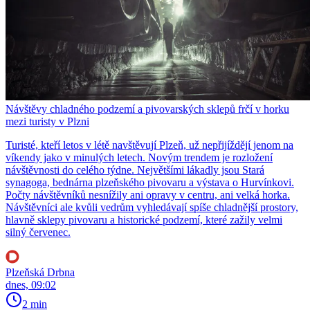
Návštěvy chladného podzemí a pivovarských sklepů frčí v horku
mezi turisty v Plzni
Turisté, kteří letos v létě navštěvují Plzeň, už nepřijíždějí jenom na
víkendy jako v minulých letech. Novým trendem je rozložení
návštěvnosti do celého týdne. Největšími lákadly jsou Stará
synagoga, bednárna plzeňského pivovaru a výstava o Hurvínkovi.
Počty návštěvníků nesnížily ani opravy v centru, ani velká horka.
Návštěvníci ale kvůli vedrům vyhledávají spíše chladnější prostory,
hlavně sklepy pivovaru a historické podzemí, které zažily velmi
silný červenec.
Plzeňská Drbna
dnes, 09:02
2 min