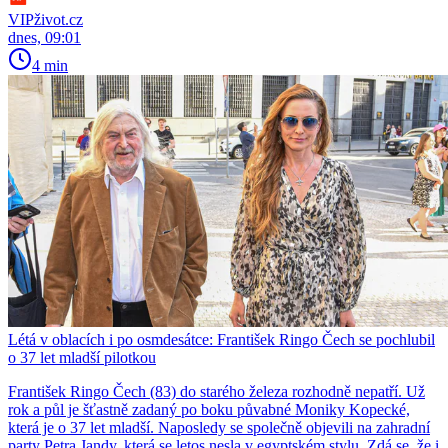
VIPživot.cz
dnes, 09:01
4 min
Létá v oblacích i po osmdesátce: František Ringo Čech se pochlubil
o 37 let mladší pilotkou
František Ringo Čech (83) do starého železa rozhodně nepatří. Už
rok a půl je šťastně zadaný po boku půvabné Moniky Kopecké,
která je o 37 let mladší. Naposledy se společně objevili na zahradní
party Petra Jandy, která se letos nesla v egyptském stylu. Zdá se, že i