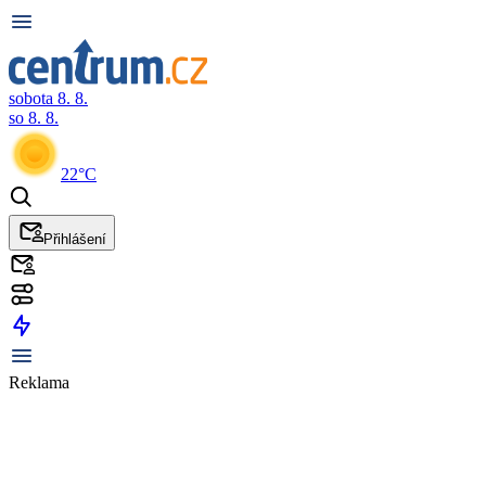
sobota 8. 8.
so 8. 8.
22°C
Přihlášení
Reklama