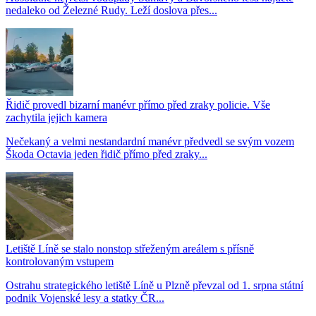
nedaleko od Železné Rudy. Leží doslova přes...
Řidič provedl bizarní manévr přímo před zraky policie. Vše
zachytila jejich kamera
Nečekaný a velmi nestandardní manévr předvedl se svým vozem
Škoda Octavia jeden řidič přímo před zraky...
Letiště Líně se stalo nonstop střeženým areálem s přísně
kontrolovaným vstupem
Ostrahu strategického letiště Líně u Plzně převzal od 1. srpna státní
podnik Vojenské lesy a statky ČR...