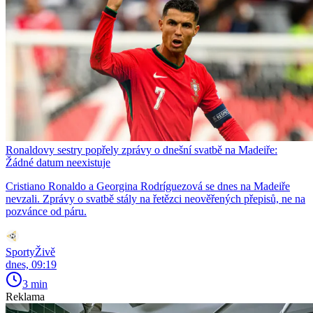
Ronaldovy sestry popřely zprávy o dnešní svatbě na Madeiře:
Žádné datum neexistuje
Cristiano Ronaldo a Georgina Rodríguezová se dnes na Madeiře
nevzali. Zprávy o svatbě stály na řetězci neověřených přepisů, ne na
pozvánce od páru.
SportyŽivě
dnes, 09:19
3 min
Reklama