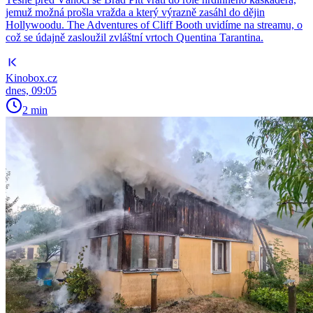
jemuž možná prošla vražda a který výrazně zasáhl do dějin
Hollywoodu. The Adventures of Cliff Booth uvidíme na streamu, o
což se údajně zasloužil zvláštní vrtoch Quentina Tarantina.
Kinobox.cz
dnes, 09:05
2 min