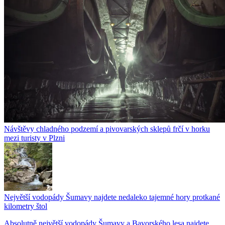
Návštěvy chladného podzemí a pivovarských sklepů frčí v horku
mezi turisty v Plzni
Největší vodopády Šumavy najdete nedaleko tajemné hory protkané
kilometry štol
Absolutně největší vodopády Šumavy a Bavorského lesa najdete