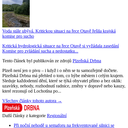
Voda stále ubývá. Kritickou situaci na řece Otavě řešila krajská
komise pro sucho
Kritická hydrologická situace na řece Otavě si vyžádala zasedání
Komise pro zvládání sucha a nedostatku...
Tento článek byl publikován ze zdrojů
Plzeňská Drbna
Plzeň není jen o pivu – i když i o něm se tu samozřejmě dočtete.
Plzeňská Drbna má přehled o tom, co hýbe městem i celým krajem.
Sleduje každodenní dění, které se týká obyvatel přímo a bez oklik:
uzavírky, nehody, rozhodnutí radnice, změny v dopravě nebo kauzy,
které rezonují od Lochotína po...
Všechny články tohoto autora →
Další články z kategorie
Regionální
Při noční nehodě u semaforu na frekventované silnici se