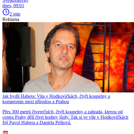
Světkreativity
dnes, 09:01
2 min
Reklama
Jak bydlí Habera: Vila v Hodkovičkách, čtyři koupelny a
kompromis mezi přírodou a Prahou
Přes 300 metrů čtverečních, čtyři koupelny a zahrada, kterou od
centra Prahy dělí čtvrt hodiny jízdy. Tak si ve vile v Hodkovičkách
žijí Pavol Habera a Daniela Peštová.