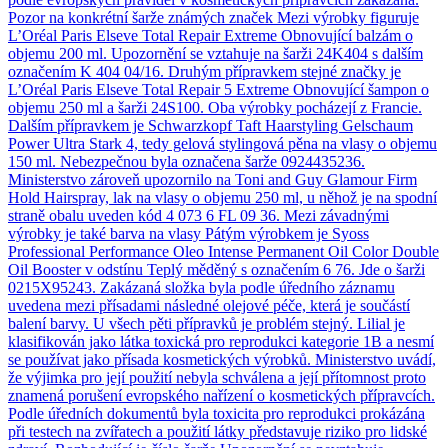
Pozor na konkrétní šarže známých značek Mezi výrobky figuruje
L’Oréal Paris Elseve Total Repair Extreme Obnovující balzám o
objemu 200 ml. Upozornění se vztahuje na šarži 24K404 s dalším
označením K 404 04/16. Druhým přípravkem stejné značky je
L’Oréal Paris Elseve Total Repair 5 Extreme Obnovující šampon o
objemu 250 ml a šarži 24S100. Oba výrobky pocházejí z Francie.
Dalším přípravkem je Schwarzkopf Taft Haarstyling Gelschaum
Power Ultra Stark 4, tedy gelová stylingová pěna na vlasy o objemu
150 ml. Nebezpečnou byla označena šarže 0924435236.
Ministerstvo zároveň upozornilo na Toni and Guy Glamour Firm
Hold Hairspray, lak na vlasy o objemu 250 ml, u něhož je na spodní
straně obalu uveden kód 4 073 6 FL 09 36. Mezi závadnými
výrobky je také barva na vlasy Pátým výrobkem je Syoss
Professional Performance Oleo Intense Permanent Oil Color Double
Oil Booster v odstínu Teplý měděný s označením 6 76. Jde o šarži
0215X95243. Zakázaná složka byla podle úředního záznamu
uvedena mezi přísadami následné olejové péče, která je součástí
balení barvy. U všech pěti přípravků je problém stejný. Lilial je
klasifikován jako látka toxická pro reprodukci kategorie 1B a nesmí
se používat jako přísada kosmetických výrobků. Ministerstvo uvádí,
že výjimka pro její použití nebyla schválena a její přítomnost proto
znamená porušení evropského nařízení o kosmetických přípravcích.
Podle úředních dokumentů byla toxicita pro reprodukci prokázána
při testech na zvířatech a použití látky představuje riziko pro lidské