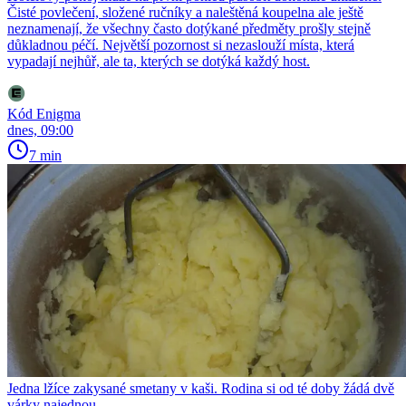
Čisté povlečení, složené ručníky a naleštěná koupelna ale ještě
neznamenají, že všechny často dotýkané předměty prošly stejně
důkladnou péčí. Největší pozornost si nezaslouží místa, která
vypadají nejhůř, ale ta, kterých se dotýká každý host.
Kód Enigma
dnes, 09:00
7 min
Jedna lžíce zakysané smetany v kaši. Rodina si od té doby žádá dvě
várky najednou