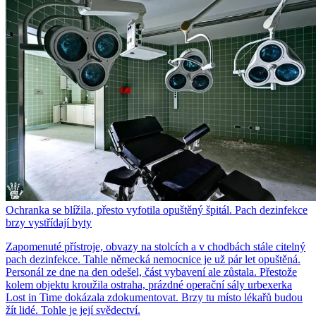
Ochranka se blížila, přesto vyfotila opuštěný špitál. Pach dezinfekce
brzy vystřídají byty
Zapomenuté přístroje, obvazy na stolcích a v chodbách stále citelný
pach dezinfekce. Tahle německá nemocnice je už pár let opuštěná.
Personál ze dne na den odešel, část vybavení ale zůstala. Přestože
kolem objektu kroužila ostraha, prázdné operační sály urbexerka
Lost in Time dokázala zdokumentovat. Brzy tu místo lékařů budou
žít lidé. Tohle je její svědectví.