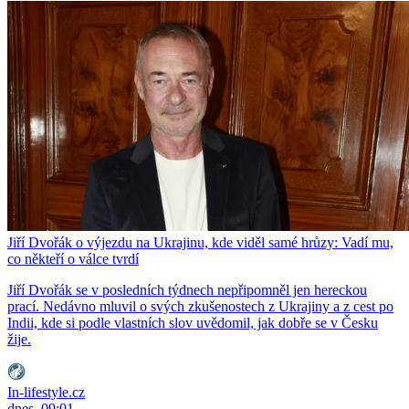
Jiří Dvořák o výjezdu na Ukrajinu, kde viděl samé hrůzy: Vadí mu,
co někteří o válce tvrdí
Jiří Dvořák se v posledních týdnech nepřipomněl jen hereckou
prací. Nedávno mluvil o svých zkušenostech z Ukrajiny a z cest po
Indii, kde si podle vlastních slov uvědomil, jak dobře se v Česku
žije.
In-lifestyle.cz
dnes, 09:01