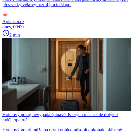
přes velký věkový rozdíl jim to šlape.
Aplausin.cz
dnes, 09:00
2 min
Hotelový pokoj nevypadá špinavě. Kterých míst se ale dotýkat
raději opatrně
Hotelový pokoj může na první pohled působit dokonale uklizeně.