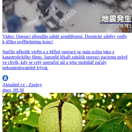
Video: Operaci přerušilo náhlé zemětřesení. Drastické záběry vedly
k těžko uvěřitelnému konci
Stačilo několik vteřin a z běžné operace se stala scéna jako z
katastrofického filmu. Japonští lékaři zahájili operaci pacienta právě
ve chvíli, kdy se celý operační sál a jeho mobiliář začaly
nekontrolovatelně kývat.
Aktuálně.cz - Zprávy
dnes, 09:30