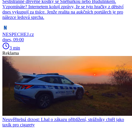
Šestistranné dřevěné kostky se Sněhurkou nebo Budulínkem.
Vzpomínáte? Internetem kolují zprávy, že se tyto hračky z dětství
dnes vykupují za tisíce. Jenže realita na aukčních portálech je pro
nálezce ledová sprcha.
NESPECHEJ.cz
dnes, 09:00
3 min
Reklama
Neuvěřitelná drzost: Lhal o zákazu přiblížení, strážníky chtěl jako
taxík pro cigarety