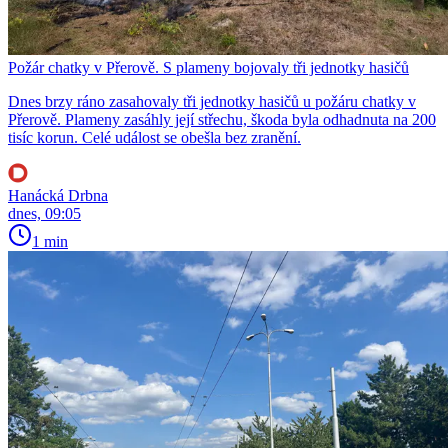
Požár chatky v Přerově. S plameny bojovaly tři jednotky hasičů
Dnes brzy ráno zasahovaly tři jednotky hasičů u požáru chatky v
Přerově. Plameny zasáhly její střechu, škoda byla odhadnuta na 200
tisíc korun. Celé událost se obešla bez zranění.
Hanácká Drbna
dnes, 09:05
1 min