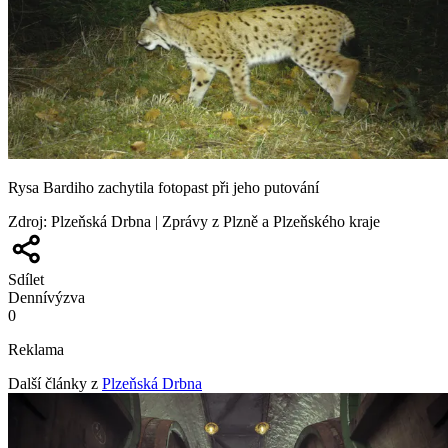
Rysa Bardiho zachytila fotopast při jeho putování
Zdroj
:
Plzeňská Drbna | Zprávy z Plzně a Plzeňského kraje
Sdílet
Denní
výzva
0
Reklama
Další články z
Plzeňská Drbna