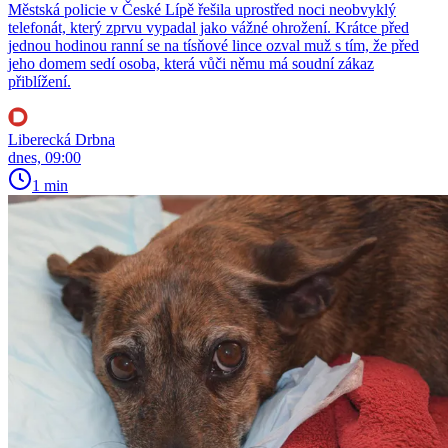
Městská policie v České Lípě řešila uprostřed noci neobvyklý
telefonát, který zprvu vypadal jako vážné ohrožení. Krátce před
jednou hodinou ranní se na tísňové lince ozval muž s tím, že před
jeho domem sedí osoba, která vůči němu má soudní zákaz
přiblížení.
Liberecká Drbna
dnes, 09:00
1 min