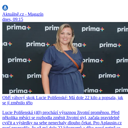
Aktuálně.cz - Magazín
dnes, 09:15
Obří váhový skok Lucie Polišenské: Má dole 22 kilo a popsala, jak
se jí změnilo tělo
Lucie Polišenská (40) prochází výraznou životní proměnou. Před
několika měsíci se rozhodla změnit životní styl, začala pravidelně
cvičit a výsledky na sebe nenechaly dlouho čekat. Pro Aplausin.cz
nyní prozradila, že už má dole 22 kilogramů a díky nové rutině se