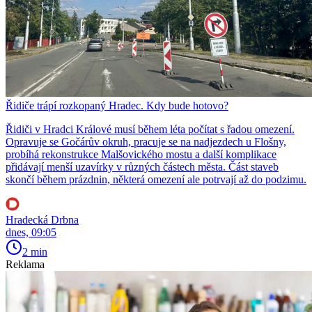
Řidiče trápí rozkopaný Hradec. Kdy bude hotovo?
Řidiči v Hradci Králové musí během léta počítat s řadou omezení.
Opravuje se Gočárův okruh, pracuje se na nadjezdech u Flošny,
probíhá rekonstrukce Malšovického mostu a další komplikace
přidávají menší uzavírky v různých částech města. Část staveb
skončí během prázdnin, některá omezení ale potrvají až do podzimu.
Hradecká Drbna
dnes, 09:05
2 min
Reklama