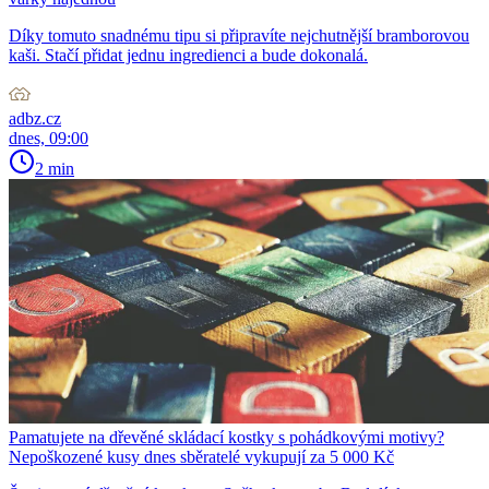
Díky tomuto snadnému tipu si připravíte nejchutnější bramborovou
kaši. Stačí přidat jednu ingredienci a bude dokonalá.
adbz.cz
dnes, 09:00
2 min
Pamatujete na dřevěné skládací kostky s pohádkovými motivy?
Nepoškozené kusy dnes sběratelé vykupují za 5 000 Kč