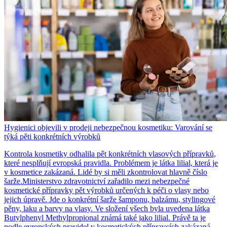
Hygienici objevili v prodeji nebezpečnou kosmetiku: Varování se
týká pěti konkrétních výrobků
Kontrola kosmetiky odhalila pět konkrétních vlasových přípravků,
které nesplňují evropská pravidla. Problémem je látka lilial, která je
v kosmetice zakázaná. Lidé by si měli zkontrolovat hlavně číslo
šarže.Ministerstvo zdravotnictví zařadilo mezi nebezpečné
kosmetické přípravky pět výrobků určených k péči o vlasy nebo
jejich úpravě. Jde o konkrétní šarže šamponu, balzámu, stylingové
pěny, laku a barvy na vlasy. Ve složení všech byla uvedena látka
Butylphenyl Methylpropional známá také jako lilial. Právě ta je
podle evropských pravidel v kosmetických přípravcích zakázaná.