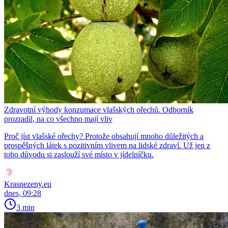
Zdravotní výhody konzumace vlašských ořechů. Odborník
prozradil, na co všechno mají vliv
Proč jíst vlašské ořechy? Protože obsahují mnoho důležitých a
prospěšných látek s pozitivním vlivem na lidské zdraví. Už jen z
toho důvodu si zaslouží své místo v jídelníčku.
Krasnezeny.eu
dnes, 09:28
3 min