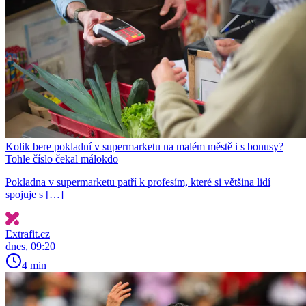
Kolik bere pokladní v supermarketu na malém městě i s bonusy?
Tohle číslo čekal málokdo
Pokladna v supermarketu patří k profesím, které si většina lidí
spojuje s […]
Extrafit.cz
dnes, 09:20
4 min