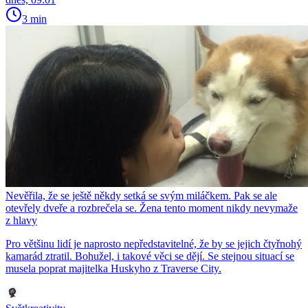
3 min
Nevěřila, že se ještě někdy setká se svým miláčkem. Pak se ale
otevřely dveře a rozbrečela se. Žena tento moment nikdy nevymaže
z hlavy
Pro většinu lidí je naprosto nepředstavitelné, že by se jejich čtyřnohý
kamarád ztratil. Bohužel, i takové věci se dějí. Se stejnou situací se
musela poprat majitelka Huskyho z Traverse City.