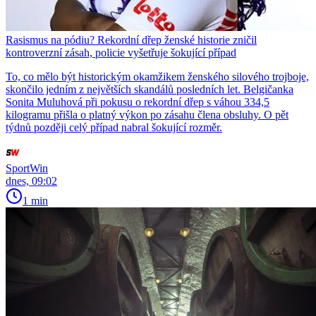
Rasismus na pódiu? Rekordní dřep ženské historie zničil
kontroverzní zásah, policie vyšetřuje šokující případ
To, co mělo být historickým okamžikem ženského silového trojboje,
skončilo jedním z největších skandálů posledních let. Belgičanka
Sonita Muluhová při pokusu o rekordní dřep s váhou 334,5
kilogramu přišla o platný výkon po zásahu člena obsluhy. O pět
týdnů později celý případ nabral šokující rozměr.
SportWin
dnes, 09:02
1 min