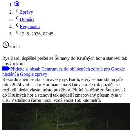
Zprávy
Domácí
Regionální
12. 5. 2026, 07:45
3 min
Rys Bardi úspěšně přešel ze Šumavy do Krušných hor a stanovil tak
nový rekord
Přidejte si obsah Centrum.cz do oblíbených zdrojů pro Google
hledání a Google zprávy
Rekordmanem se stal šumavský rys Bardi, který se narodil na jaře
roku 2024 v oblasti u Hartmanic na Klatovsku. O rok později se
rozhodl hledat vlastní místo pro život. Přešel úspěšně ze Šumavy až
do Krušných hor a stanovil tak nejdelší zmapovaný přesun rysa v
ČR. Vzdušnou čarou urazil vzdálenost 160 kilometrů.