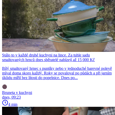
Stálo to v každé druhé kuchyni na lince. Za tuhle sadu
smaltovaných hrnců dnes sběratelé nabízejí až 15 000 Kč
Bílý smaltovaný hrnec s puntíky nebo v jednoduché barevné polevě
míval doma skoro každý. Roky se povaloval po půdách a při jarním
úklidu mířil bez lítosti do popelnice. Dnes po...
Bruneta v kuchyni
dnes, 09:23
4 min