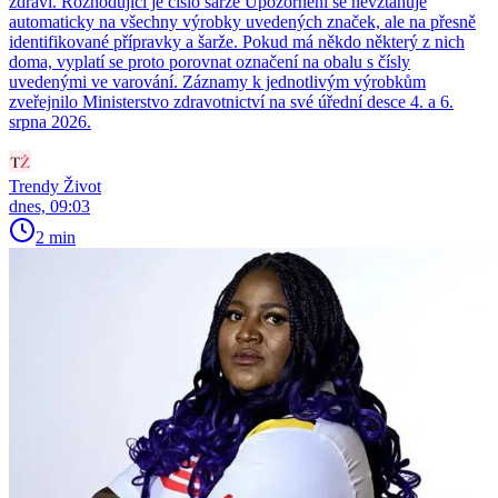
zdraví. Rozhodující je číslo šarže Upozornění se nevztahuje
automaticky na všechny výrobky uvedených značek, ale na přesně
identifikované přípravky a šarže. Pokud má někdo některý z nich
doma, vyplatí se proto porovnat označení na obalu s čísly
uvedenými ve varování. Záznamy k jednotlivým výrobkům
zveřejnilo Ministerstvo zdravotnictví na své úřední desce 4. a 6.
srpna 2026.
Trendy Život
dnes, 09:03
2 min