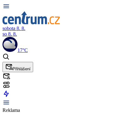
sobota 8. 8.
so 8. 8.
17°C
Přihlášení
Reklama