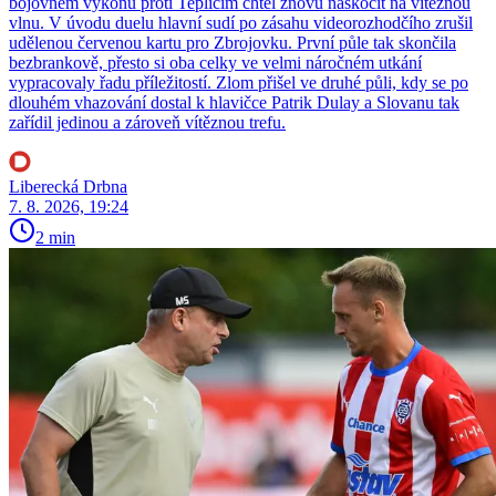
bojovném výkonu proti Teplicím chtěl znovu naskočit na vítěznou
vlnu. V úvodu duelu hlavní sudí po zásahu videorozhodčího zrušil
udělenou červenou kartu pro Zbrojovku. První půle tak skončila
bezbrankově, přesto si oba celky ve velmi náročném utkání
vypracovaly řadu příležitostí. Zlom přišel ve druhé půli, kdy se po
dlouhém vhazování dostal k hlavičce Patrik Dulay a Slovanu tak
zařídil jedinou a zároveň vítěznou trefu.
Liberecká Drbna
7. 8. 2026, 19:24
2 min