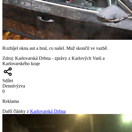
Rozbíjel okna aut a bral, co našel. Muž skončil ve vazbě.
Zdroj
:
Karlovarská Drbna - zprávy z Karlových Varů a
Karlovarského kraje
Sdílet
Denní
výzva
0
Reklama
Další články z
Karlovarská Drbna