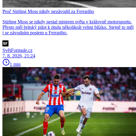
Proč Stirling Moss nikdy nezávodil za Ferrariho
Stirling Moss se nikdy nestal mistrem světa v královně motorsportu.
Přesto měl britský pilot k titulu několikrát velmi blízko. Stejně to měl
i se závodním postem u Ferrariho.
SvětFormule.cz
7. 8. 2026, 21:24
1 min