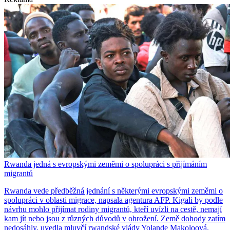
Rwanda jedná s evropskými zeměmi o spolupráci s přijímáním
migrantů
Rwanda vede předběžná jednání s některými evropskými zeměmi o
spolupráci v oblasti migrace, napsala agentura AFP. Kigali by podle
návrhu mohlo přijímat rodiny migrantů, kteří uvízli na cestě, nemají
kam jít nebo jsou z různých důvodů v ohrožení. Země dohody zatím
nedosáhly, uvedla mluvčí rwandské vlády Yolande Makoloová.