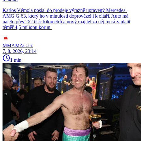
Karlos Vémola poslal do prodeje výrazně upravený Mercedes-
AMG G 63, který ho v minulosti doprovázel i k oltáři. Auto má
najeto přes 262 tisíc kilometrů a nový majitel za něj musí zaplatit
téměř 4,5 milionu korun.
MMAMAG.cz
7. 8. 2026, 23:14
1 min