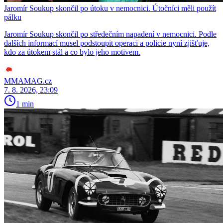
Jaromír Soukup skončil po útoku v nemocnici. Útočníci měli použít
pálku
Jaromír Soukup skončil po středečním napadení v nemocnici. Podle
dalších informací musel podstoupit operaci a policie nyní zjišťuje,
kdo za útokem stál a co bylo jeho motivem.
MMAMAG.cz
7. 8. 2026, 23:09
1 min