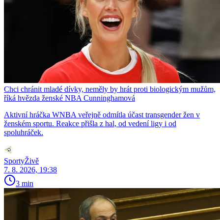
Chci chránit mladé dívky, neměly by hrát proti biologickým mužům,
říká hvězda ženské NBA Cunninghamová
Aktivní hráčka WNBA veřejně odmítla účast transgender žen v
ženském sportu. Reakce přišla z hal, od vedení ligy i od
spoluhráček.
SportyŽivě
7. 8. 2026, 19:38
3 min