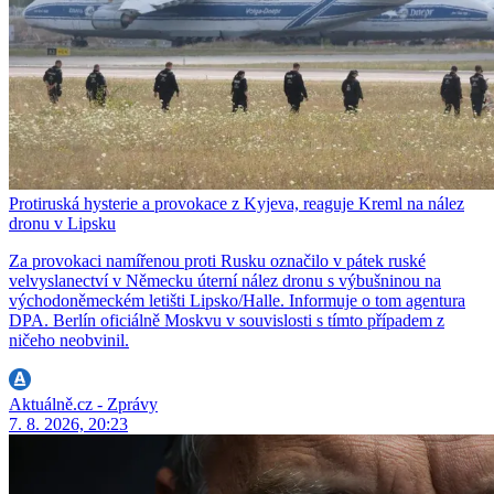
Protiruská hysterie a provokace z Kyjeva, reaguje Kreml na nález
dronu v Lipsku
Za provokaci namířenou proti Rusku označilo v pátek ruské
velvyslanectví v Německu úterní nález dronu s výbušninou na
východoněmeckém letišti Lipsko/Halle. Informuje o tom agentura
DPA. Berlín oficiálně Moskvu v souvislosti s tímto případem z
ničeho neobvinil.
Aktuálně.cz - Zprávy
7. 8. 2026, 20:23