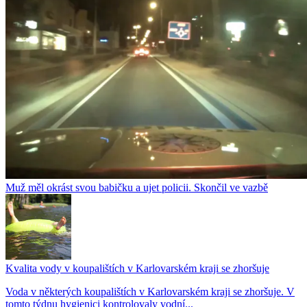
Muž měl okrást svou babičku a ujet policii. Skončil ve vazbě
Kvalita vody v koupalištích v Karlovarském kraji se zhoršuje
Voda v některých koupalištích v Karlovarském kraji se zhoršuje. V
tomto týdnu hygienici kontrolovaly vodní...