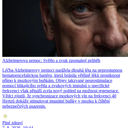
Alzheimerova nemoc: Světlo a zvuk zpomalují průběh
Léčba Alzheimerovy nemoci narážela dlouhá léta na neprostupnou
hematoencefalickou bariéru, která bránila většině léků proniknout
přímo k mozkovým buňkám. Objev takzvané neurostimulace
pomocí blikajícího světla a zvukových impulsů o specifické
frekvenci však přináší zcela nový pohled na možnost regenerace.
Vědci zjistili, že synchronizace mozkových vln na frekvenci 40
Hertzů dokáže stimulovat imunitní buňky v mozku k čištění
nebezpečných usazenin.
Plné zdraví
7. 8. 2026, 19:44