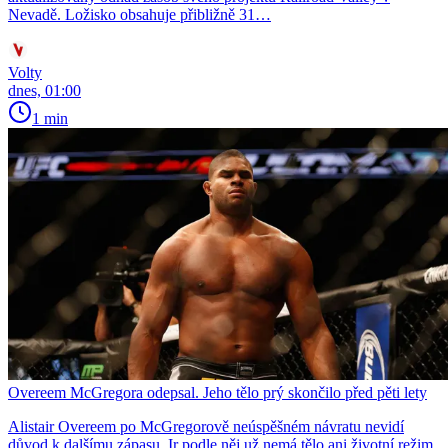
Nevadě. Ložisko obsahuje přibližně 31…
Volty
dnes, 01:00
1 min
Overeem McGregora odepsal. Jeho tělo prý skončilo před pěti lety
Alistair Overeem po McGregorově neúspěšném návratu nevidí
důvod k dalšímu zápasu. Ir podle něj už nemá tělo ani životní režim