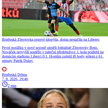
Brněnská Zbrojovka poprvé klopýtla, doma nestačila na Liberec
První porážku v nové sezoně utrpěli fotbalisté Zbrojovky Brno.
Nováček nejvyšší soutěže v páteční předehrávce 3. kola podlehl na
domácím stadionu Liberci 0:1. Hostům zajistil tři body gólem z 61.
minuty Patrik Dulay.
Brněnská Drbna
7. 8. 2026, 19:40
2 min