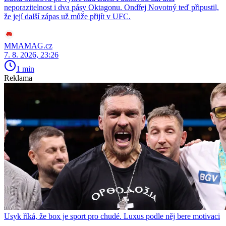
neporazitelnost i dva pásy Oktagonu. Ondřej Novotný teď připustil,
že její další zápas už může přijít v UFC.
MMAMAG.cz
7. 8. 2026, 23:26
1 min
Reklama
Usyk říká, že box je sport pro chudé. Luxus podle něj bere motivaci