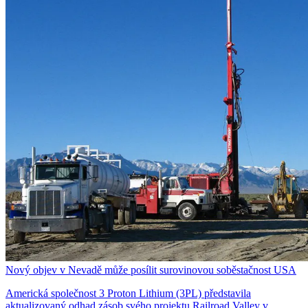
Nový objev v Nevadě může posílit surovinovou soběstačnost USA
Americká společnost 3 Proton Lithium (3PL) představila
aktualizovaný odhad zásob svého projektu Railroad Valley v