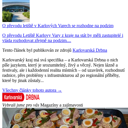
O převodu letiště v Karlových Varech se rozhodne na podzim
O převodu Letiště Karlovy Vary z kraje na stát by měli zastupitelé i
vláda rozhodovat zřejmě na podzim....
Tento článek byl publikován ze zdrojů
Karlovarská Drbna
Karlovarský kraj má svá specifika – a Karlovarská Drbna o nich
píše jazykem, který je srozumitelný, živý a věcný. Nejen lázně a
festivaly, ale i každodenní realita místních – od uzavírek, rozhodnutí
radnice, přes problémy s infrastrukturou až po regionální příběhy,
které by jinak zůstaly...
Všechny články tohoto autora →
Vybrali jsme pro vás
Magazíny a zajímavosti