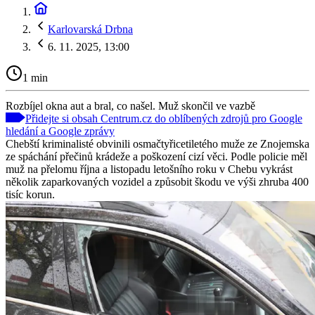
Karlovarská Drbna
6. 11. 2025, 13:00
1 min
Rozbíjel okna aut a bral, co našel. Muž skončil ve vazbě
Přidejte si obsah Centrum.cz do oblíbených zdrojů pro Google
hledání a Google zprávy
Chebští kriminalisté obvinili osmačtyřicetiletého muže ze Znojemska
ze spáchání přečinů krádeže a poškození cizí věci. Podle policie měl
muž na přelomu října a listopadu letošního roku v Chebu vykrást
několik zaparkovaných vozidel a způsobit škodu ve výši zhruba 400
tisíc korun.