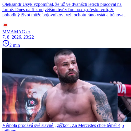
Oleksandr Usyk vzpomínal, že už ve dvanácti letech pracoval na
farmě. Dnes patří k největším hvězdám boxu, přesto tvrdí, že
pohodlný život může bojovníkovi vzít ochotu ráno vstát a trénovat.
MMAMAG.cz
7. 8. 2026, 23:22
2 min
Vémola prodává své slavné „géčko“. Za Mercedes chce téměř 4,5
milionu