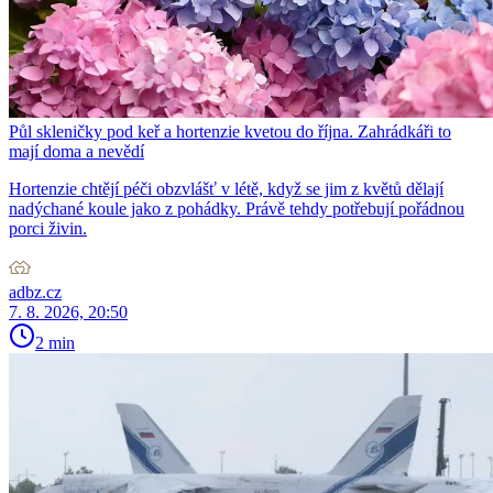
Půl skleničky pod keř a hortenzie kvetou do října. Zahrádkáři to
mají doma a nevědí
Hortenzie chtějí péči obzvlášť v létě, když se jim z květů dělají
nadýchané koule jako z pohádky. Právě tehdy potřebují pořádnou
porci živin.
adbz.cz
7. 8. 2026, 20:50
2 min