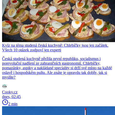
Kvíz na téma studená česká kuchyně: Chlebíčky jsou jen začátek.
Všech 10 otázek zodpoví jen experti
Česká studená kuchyně přežila první republiku, socialismus i
porevoluční nadšení ze zahraničních gastronomií. Chlebíčky,
pomazánky, aspiky a nakládané speciality si drží své místo na každé
oslavě i hospodském pultu. Ale znáte je opravdu tak dobře, jak si
myslíte?
Cooky.cz
dnes, 02:45
2 min