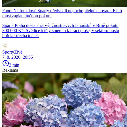
Fanoušci fotbalové Sparty předvedli nepochopitelné chování. Klub
musí zaplatit tučnou pokutu
Sparta Praha dostala za výtržnosti svých fanoušků v Brně pokutu
300 000 Kč. Světlice letěly směrem k hrací ploše, v sektoru hostů
hořela střecha toalet.
SportyŽivě
7. 8. 2026, 20:55
3 min
Reklama