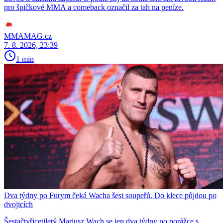
pro špičkové MMA a comeback označil za tah na peníze.
MMAMAG.cz
7. 8. 2026, 23:39
1 min
Dva týdny po Furym čeká Wacha šest soupeřů. Do klece půjdou po
dvojicích
Šestačtyřicetiletý Mariusz Wach se jen dva týdny po porážce s