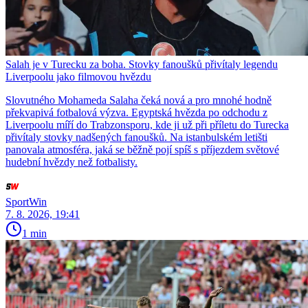
Salah je v Turecku za boha. Stovky fanoušků přivítaly legendu
Liverpoolu jako filmovou hvězdu
Slovutného Mohameda Salaha čeká nová a pro mnohé hodně
překvapivá fotbalová výzva. Egyptská hvězda po odchodu z
Liverpoolu míří do Trabzonsporu, kde ji už při příletu do Turecka
přivítaly stovky nadšených fanoušků. Na istanbulském letišti
panovala atmosféra, jaká se běžně pojí spíš s příjezdem světové
hudební hvězdy než fotbalisty.
SportWin
7. 8. 2026, 19:41
1 min