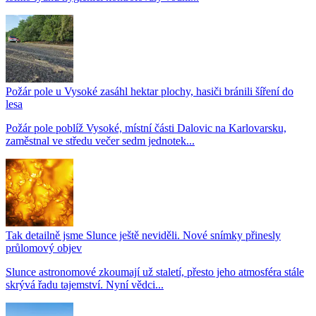
Požár pole u Vysoké zasáhl hektar plochy, hasiči bránili šíření do
lesa
Požár pole poblíž Vysoké, místní části Dalovic na Karlovarsku,
zaměstnal ve středu večer sedm jednotek...
Tak detailně jsme Slunce ještě neviděli. Nové snímky přinesly
průlomový objev
Slunce astronomové zkoumají už staletí, přesto jeho atmosféra stále
skrývá řadu tajemství. Nyní vědci...