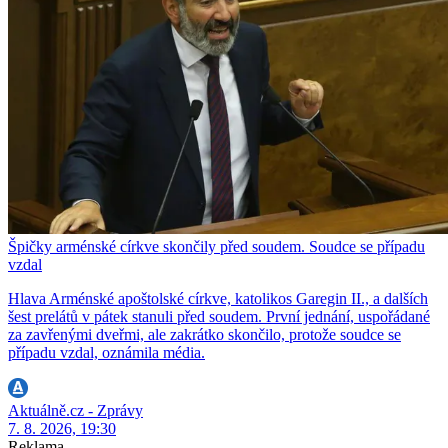
Špičky arménské církve skončily před soudem. Soudce se případu
vzdal
Hlava Arménské apoštolské církve, katolikos Garegin II., a dalších
šest prelátů v pátek stanuli před soudem. První jednání, uspořádané
za zavřenými dveřmi, ale zakrátko skončilo, protože soudce se
případu vzdal, oznámila média.
Aktuálně.cz - Zprávy
7. 8. 2026, 19:30
Reklama