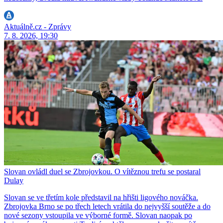
Aktuálně.cz - Zprávy
7. 8. 2026, 19:30
Slovan ovládl duel se Zbrojovkou. O vítěznou trefu se postaral
Dulay
Slovan se ve třetím kole představil na hřišti ligového nováčka.
Zbrojovka Brno se po třech letech vrátila do nejvyšší soutěže a do
nové sezony vstoupila ve výborné formě. Slovan naopak po