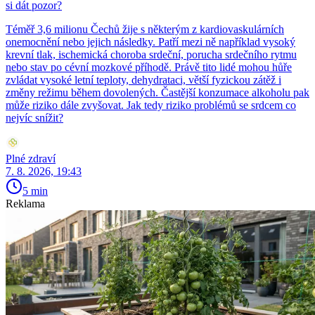
si dát pozor?
Téměř 3,6 milionu Čechů žije s některým z kardiovaskulárních
onemocnění nebo jejich následky. Patří mezi ně například vysoký
krevní tlak, ischemická choroba srdeční, porucha srdečního rytmu
nebo stav po cévní mozkové příhodě. Právě tito lidé mohou hůře
zvládat vysoké letní teploty, dehydrataci, větší fyzickou zátěž i
změny režimu během dovolených. Častější konzumace alkoholu pak
může riziko dále zvyšovat. Jak tedy riziko problémů se srdcem co
nejvíc snížit?
Plné zdraví
7. 8. 2026, 19:43
5 min
Reklama