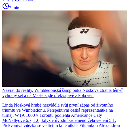
2 min
Návrat do reality. Wimbledonská šampionka Nosková ztratila téměř
vyhraný set a na Masters jde překvapivě z kola ven
Linda Nosková hrubě nezvládla svůj první zápas od životního
triumfu ve Wimbledonu. Perspektivní česká reprezentantka na
turnaji WTA 1000 v Torontu podlehla Američance Caty
McNallyové 6:7, 1:6, když v úvodní sadě neudržela vedení 5:1.
Překvapivá vítězka se ve třetím kole utká s Filipínkou Alexandrou