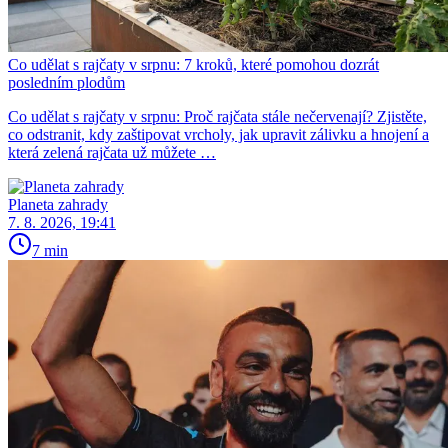
Co udělat s rajčaty v srpnu: 7 kroků, které pomohou dozrát
posledním plodům
Co udělat s rajčaty v srpnu: Proč rajčata stále nečervenají? Zjistěte,
co odstranit, kdy zaštipovat vrcholy, jak upravit zálivku a hnojení a
která zelená rajčata už můžete …
Planeta zahrady
7. 8. 2026, 19:41
7 min