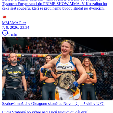
Tysonem Furym vrací do PRIME SHOW MMA. V Koszalinu ho
čeká šest soupeřů, kteří se proti němu budou střídat po dvojicích.
MMAMAG.cz
7. 8. 2026, 23:34
1 min
Szabová možná v Oktagonu skončila. Novotný ji už vidí v UFC
Lucia Szabová po výhře nad Lucií Pudilovou dál drží