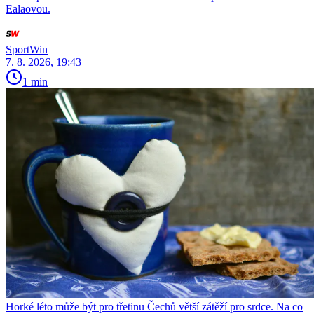
Ealaovou.
SportWin
7. 8. 2026, 19:43
1 min
Horké léto může být pro třetinu Čechů větší zátěží pro srdce. Na co