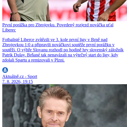
První porážka pro Zbrojovku. Povedený rozjezd nováčka uťal
Liberec
Fotbalisté Liberce zvítězili ve 3. kole první ligy v Brně nad
Zbrojovkou 1:0 a připravili nováčkovi soutěže první porážku v
soutěži. O výhře Slovanu rozhodl po hodině hry slovenský záložník
Patrik Dulay. Brňané tak nenavázali na výtečný start do ligy, kdy
zdolali Spartu a remizovali v Plzni.
Aktuálně.cz - Sport
7. 8. 2026, 19:15