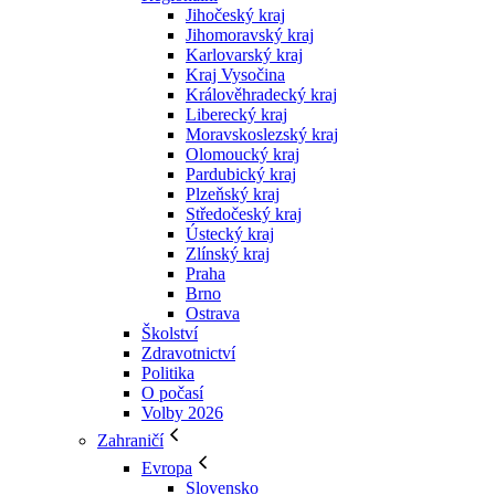
Jihočeský kraj
Jihomoravský kraj
Karlovarský kraj
Kraj Vysočina
Králověhradecký kraj
Liberecký kraj
Moravskoslezský kraj
Olomoucký kraj
Pardubický kraj
Plzeňský kraj
Středočeský kraj
Ústecký kraj
Zlínský kraj
Praha
Brno
Ostrava
Školství
Zdravotnictví
Politika
O počasí
Volby 2026
Zahraničí
Evropa
Slovensko