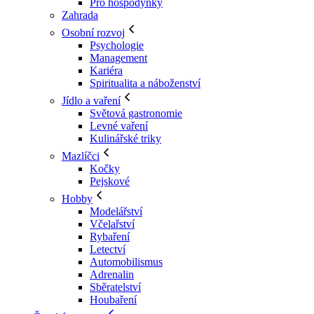
Pro hospodyňky
Zahrada
Osobní rozvoj
Psychologie
Management
Kariéra
Spiritualita a náboženství
Jídlo a vaření
Světová gastronomie
Levné vaření
Kulinářské triky
Mazlíčci
Kočky
Pejskové
Hobby
Modelářství
Včelařství
Rybaření
Letectví
Automobilismus
Adrenalin
Sběratelství
Houbaření