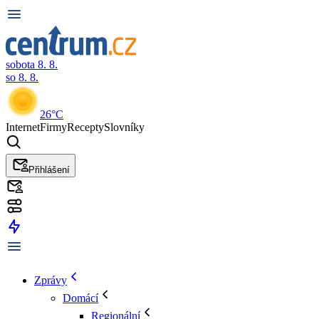
sobota 8. 8.
so 8. 8.
26°C
Internet
Firmy
Recepty
Slovníky
Přihlášení
Zprávy
Domácí
Regionální