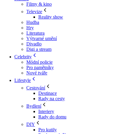
Filmy & kino
Televize
Reality show
Hudba
Hry
Literatura
Výtvarné umění
Divadlo
Digi a stream
Celebrity
Módní policie
Pro pamětníky
Nové tváře
Lifestyle
Cestování
Destinace
Rady na cesty
Bydlení
Interiery
Rady do domu
DIY
Pro kutily