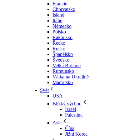
Francie
Chorvatsko
Island
Itálie
Německo
Polsko
Rakousko
Řecko
Rusko
Španělsko
Švédsko
Velká Británie
Rumunsko
Válka na Ukrajině
Maďarsko
Svět
USA
Blízký východ
Izrael
Palestina
Asie
Čína
Jižní Korea