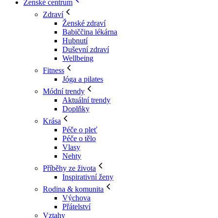
Ženské centrum
Zdraví
Ženské zdraví
Babiččina lékárna
Hubnutí
Duševní zdraví
Wellbeing
Fitness
Jóga a pilates
Módní trendy
Aktuální trendy
Doplňky
Krása
Péče o pleť
Péče o tělo
Vlasy
Nehty
Příběhy ze života
Inspirativní ženy
Rodina & komunita
Výchova
Přátelství
Vztahy