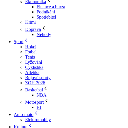
Ekonomika
Finance a burza
Podnikání
Spotřebitel
Krimi
Doprava
Nehody
Sport
Hokej
Fotbal
Tenis
Lyžování
Cyklistika
Atletika
Bojové sporty
ZOH 2026
Basketbal
NBA
Motosport
F1
Auto-moto
Elektromobily
Kultura