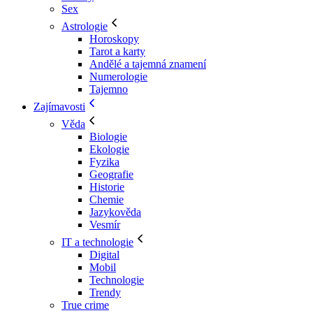
Sex
Astrologie
Horoskopy
Tarot a karty
Andělé a tajemná znamení
Numerologie
Tajemno
Zajímavosti
Věda
Biologie
Ekologie
Fyzika
Geografie
Historie
Chemie
Jazykověda
Vesmír
IT a technologie
Digital
Mobil
Technologie
Trendy
True crime