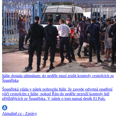
Itálie dostala ultimátum: do neděle musí zrušit kontroly cestujících ze
Španělska
Španělská vláda v pátek pohrozila Itálii, že zavede odvetná opatření
vůči cestujícím z Itálie, pokud Řím do neděle nezruší kontroly lidí
přijíždějících ze Španělska. V pátek o tom napsal deník El País.
Aktuálně.cz - Zprávy