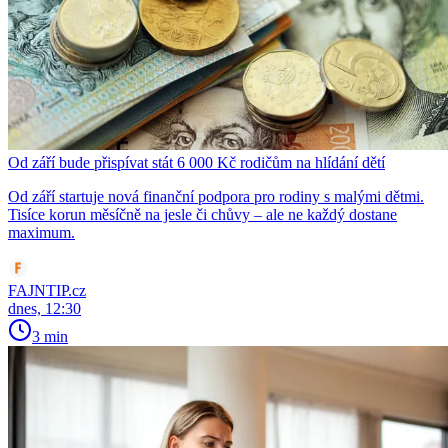
Od září bude přispívat stát 6 000 Kč rodičům na hlídání dětí
Od září startuje nová finanční podpora pro rodiny s malými dětmi.
Tisíce korun měsíčně na jesle či chůvy – ale ne každý dostane
maximum.
FAJNTIP.cz
dnes, 12:30
3 min