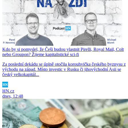
Kdo by si pomyslel, že Češi budou vlastnit Pirelli, Royal Mail, Colt
nebo Groupon? Žijeme kapitalistické sci-fi
Za poslední dekádu se úplně otočila korouhvička českého byznysu z
východu na západ. Místo investic v Rusku či jihovýchodní Asii se
český velkokapitál...
HN.cz
dnes, 12:48