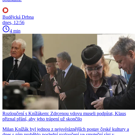
Budějcká Drbna
dnes, 12:56
4 min
Rozloučení s Knížákem: Zdrcenou vdovu museli podpírat, Klaus
přiznal přání, aby jeho trápení už skončilo
Milan Knížák byl jednou z nejsvéráznějších postav české kultury a
dnes s ním proběhlo poslední rozloučení ve smuteční síni v