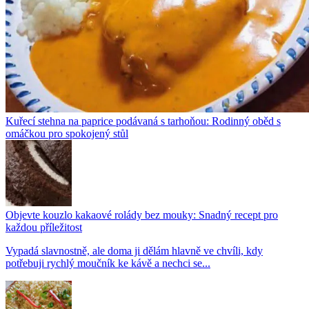
Kuřecí stehna na paprice podávaná s tarhoňou: Rodinný oběd s
omáčkou pro spokojený stůl
Objevte kouzlo kakaové rolády bez mouky: Snadný recept pro
každou příležitost
Vypadá slavnostně, ale doma ji dělám hlavně ve chvíli, kdy
potřebuji rychlý moučník ke kávě a nechci se...