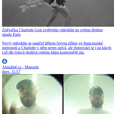
Zpěvačka Charlotte Gott zveřejnila videoklip ke svému třetímu
singlu Paris
Nový videoklip se natáčel během června přímo ve francouzské
metropoli a Charlotte v něm nejen zpívá, ale doprovází se i na klavír,
což dle tvůrců dodává celému klipu komornější ráz.
Aktuálně.cz - Magazín
dnes, 11:57