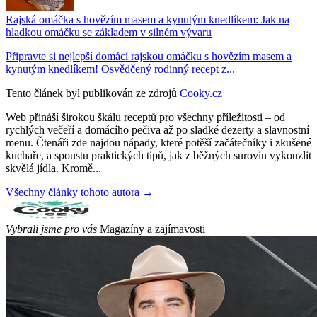
Rajská omáčka s hovězím masem a kynutým knedlíkem: Jak na
hladkou omáčku se základem v silném vývaru
Připravte si nejlepší domácí rajskou omáčku s hovězím masem a
kynutým knedlíkem! Osvědčený rodinný recept z...
Tento článek byl publikován ze zdrojů
Cooky.cz
Web přináší širokou škálu receptů pro všechny příležitosti – od
rychlých večeří a domácího pečiva až po sladké dezerty a slavnostní
menu. Čtenáři zde najdou nápady, které potěší začátečníky i zkušené
kuchaře, a spoustu praktických tipů, jak z běžných surovin vykouzlit
skvělá jídla. Kromě...
Všechny články tohoto autora →
Vybrali jsme pro vás
Magazíny a zajímavosti