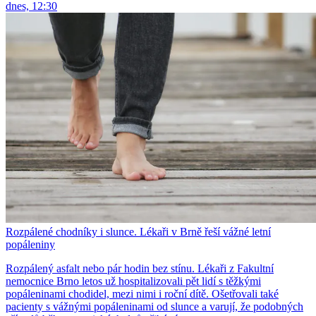
dnes, 12:30
Rozpálené chodníky i slunce. Lékaři v Brně řeší vážné letní
popáleniny
Rozpálený asfalt nebo pár hodin bez stínu. Lékaři z Fakultní
nemocnice Brno letos už hospitalizovali pět lidí s těžkými
popáleninami chodidel, mezi nimi i roční dítě. Ošetřovali také
pacienty s vážnými popáleninami od slunce a varují, že podobných