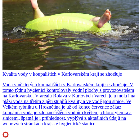
Kvalita vody v koupalištích v Karlovarském kraji se zhoršuje
Voda v některých koupalištích v Karlovarském kraji se zhoršuje. V
tomto týdnu hygienici kontrolovaly vodní plochy s provozovatelem
na Karlovarsku. V areálu Rolava v Karlových Varech je u mola i na
pláži voda na třetím z pěti stupňů kvality a ve vodě jsou sinice. Ve
Velkém rybníku u Hroznětína je už od konce července zákaz
koupání a voda je zde znečištěná vodním květem, chlorofylem-a a
sinicemi, špatná je i průhlednost, vyplývá z aktuálních údajů na
webových stránkách krajské hygienické stanice.