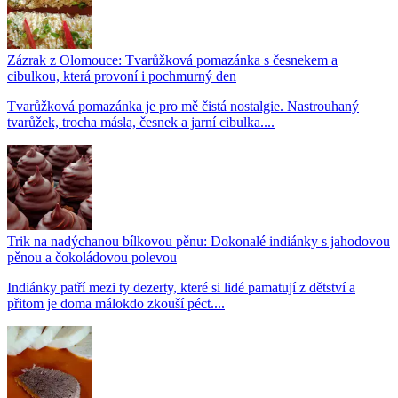
Zázrak z Olomouce: Tvarůžková pomazánka s česnekem a
cibulkou, která provoní i pochmurný den
Tvarůžková pomazánka je pro mě čistá nostalgie. Nastrouhaný
tvarůžek, trocha másla, česnek a jarní cibulka....
Trik na nadýchanou bílkovou pěnu: Dokonalé indiánky s jahodovou
pěnou a čokoládovou polevou
Indiánky patří mezi ty dezerty, které si lidé pamatují z dětství a
přitom je doma málokdo zkouší péct....