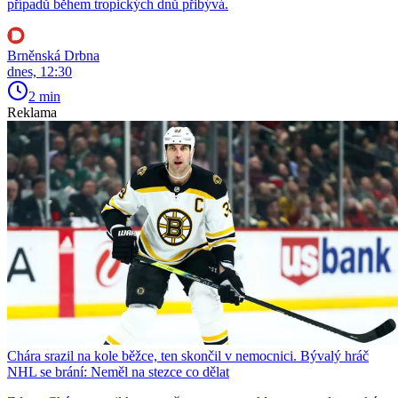
případů během tropických dnů přibývá.
Brněnská Drbna
dnes, 12:30
2 min
Reklama
Chára srazil na kole běžce, ten skončil v nemocnici. Bývalý hráč
NHL se brání: Neměl na stezce co dělat