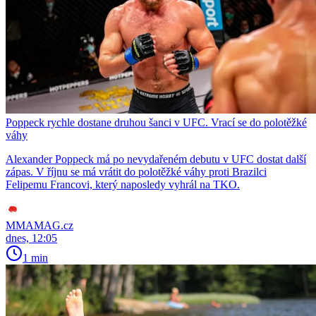
Poppeck rychle dostane druhou šanci v UFC. Vrací se do polotěžké
váhy
Alexander Poppeck má po nevydařeném debutu v UFC dostat další
zápas. V říjnu se má vrátit do polotěžké váhy proti Brazilci
Felipemu Francovi, který naposledy vyhrál na TKO.
MMAMAG.cz
dnes, 12:05
1 min