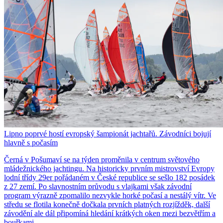
Lipno poprvé hostí evropský šampionát jachtařů. Závodníci bojují
hlavně s počasím
Černá v Pošumaví se na týden proměnila v centrum světového
mládežnického jachtingu. Na historicky prvním mistrovství Evropy
lodní třídy 29er pořádaném v České republice se sešlo 182 posádek
z 27 zemí. Po slavnostním průvodu s vlajkami však závodní
program výrazně zpomalilo nezvykle horké počasí a nestálý vítr. Ve
středu se flotila konečně dočkala prvních platných rozjížděk, další
závodění ale dál připomíná hledání krátkých oken mezi bezvětřím a
bouřkami.