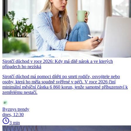
Sirotčí důchod v roce 2026: Kdy má dítě nárok a ve kterých
případech ho nezíská
Sirotčí důchod má pomoci dítěti po smrti rodiče, osvojitele nebo
osoby, která ho měla soudně svěřené v péči. V roce 2026 činí
minimální měsíční částka 6 860 korun, jenže samotné příbuzenství k
zemřelému nestačí.
Byznys trendy
dnes, 12:30
3 min