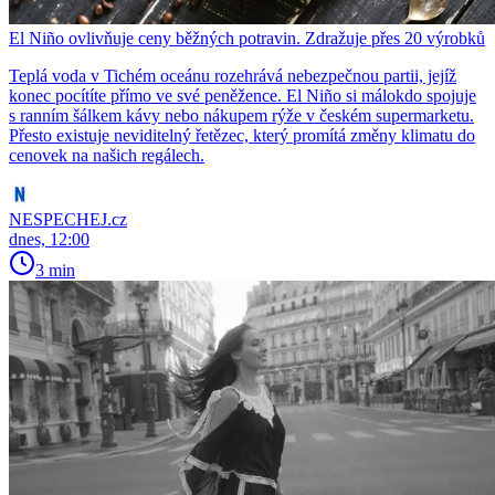
El Niño ovlivňuje ceny běžných potravin. Zdražuje přes 20 výrobků
Teplá voda v Tichém oceánu rozehrává nebezpečnou partii, jejíž
konec pocítíte přímo ve své peněžence. El Niño si málokdo spojuje
s ranním šálkem kávy nebo nákupem rýže v českém supermarketu.
Přesto existuje neviditelný řetězec, který promítá změny klimatu do
cenovek na našich regálech.
NESPECHEJ.cz
dnes, 12:00
3 min