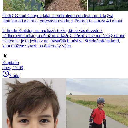
Český Grand Canyon láká na velkolepou podívanou: Ukrývá
hloubku 80 metrů a tyrkysovou vodu, z Prahy jste tam za 40 minut
U hradu Karlštejn se nachází stezka, která vás dovede k
nádhernému místu, o němž neví každý. Přezdívá se mu český Grand
Canyon a je to jedno z nejkrásnějších míst ve Středočeském kraji,
kam můžete vyrazit na dokonalý výlet.
Kapitalio
dnes, 12:09
3 min