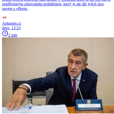
nepříjemným zdravotním problémem, který je ale dle jejích slov
spojen s věkem.
Aplausin.cz
dnes, 12:23
2 min