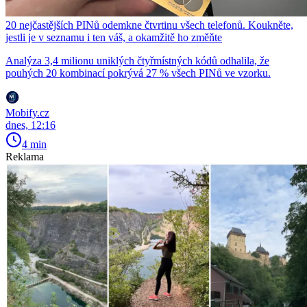
20 nejčastějších PINů odemkne čtvrtinu všech telefonů. Koukněte,
jestli je v seznamu i ten váš, a okamžitě ho změňte
Analýza 3,4 milionu uniklých čtyřmístných kódů odhalila, že
pouhých 20 kombinací pokrývá 27 % všech PINů ve vzorku.
Mobify.cz
dnes, 12:16
4 min
Reklama