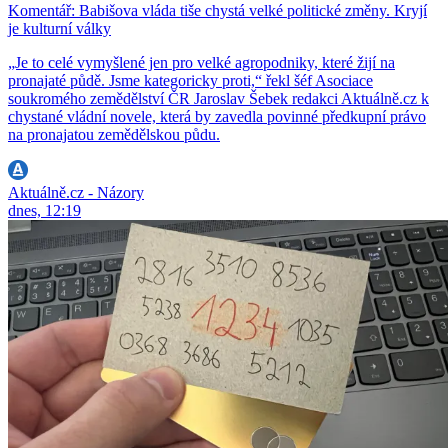
Komentář: Babišova vláda tiše chystá velké politické změny. Kryjí
je kulturní války
„Je to celé vymyšlené jen pro velké agropodniky, které žijí na
pronajaté půdě. Jsme kategoricky proti,“ řekl šéf Asociace
soukromého zemědělství ČR Jaroslav Šebek redakci Aktuálně.cz k
chystané vládní novele, která by zavedla povinné předkupní právo
na pronajatou zemědělskou půdu.
Aktuálně.cz - Názory
dnes, 12:19