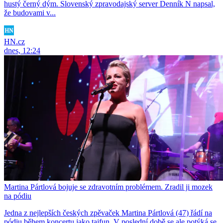
hustý černý dým. Slovenský zpravodajský server Denník N napsal,
že budovami v...
HN.cz
dnes, 12:24
Martina Pártlová bojuje se zdravotním problémem. Zradil ji mozek
na pódiu
Jedna z nejlepších českých zpěvaček Martina Pártlová (47) řádí na
pódiu během koncertu jako tajfun. V poslední době se ale potýká se