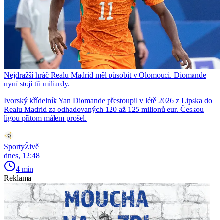
Nejdražší hráč Realu Madrid měl působit v Olomouci. Diomande
nyní stojí tři miliardy.
Ivorský křídelník Yan Diomande přestoupil v létě 2026 z Lipska do
Realu Madrid za odhadovaných 120 až 125 milionů eur. Českou
ligou přitom málem prošel.
SportyŽivě
dnes, 12:48
4 min
Reklama