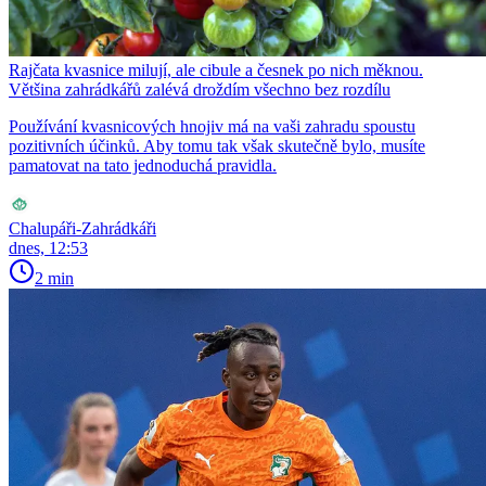
Rajčata kvasnice milují, ale cibule a česnek po nich měknou.
Většina zahrádkářů zalévá droždím všechno bez rozdílu
Používání kvasnicových hnojiv má na vaši zahradu spoustu
pozitivních účinků. Aby tomu tak však skutečně bylo, musíte
pamatovat na tato jednoduchá pravidla.
Chalupáři-Zahrádkáři
dnes, 12:53
2 min