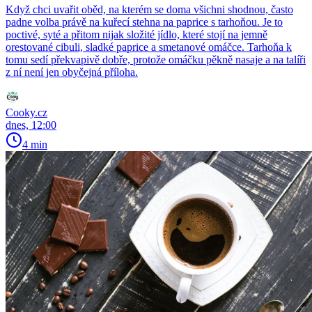
Když chci uvařit oběd, na kterém se doma všichni shodnou, často
padne volba právě na kuřecí stehna na paprice s tarhoňou. Je to
poctivé, syté a přitom nijak složité jídlo, které stojí na jemně
orestované cibuli, sladké paprice a smetanové omáčce. Tarhoňa k
tomu sedí překvapivě dobře, protože omáčku pěkně nasaje a na talíři
z ní není jen obyčejná příloha.
Cooky.cz
dnes, 12:00
4 min