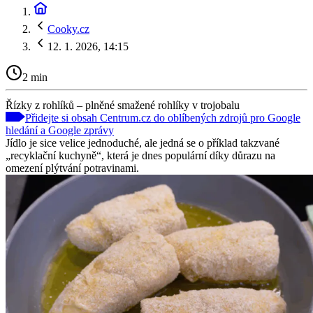
Cooky.cz
12. 1. 2026, 14:15
2 min
Řízky z rohlíků – plněné smažené rohlíky v trojobalu
Přidejte si obsah Centrum.cz do oblíbených zdrojů pro Google
hledání a Google zprávy
Jídlo je sice velice jednoduché, ale jedná se o příklad takzvané
„recyklační kuchyně“, která je dnes populární díky důrazu na
omezení plýtvání potravinami.