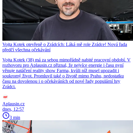
Vojta Kotek otevřeně o Zrádcích: Láká mě role Zrádce! Nová řada
předčí všechna očekávání
Vojta Kotek (38) má za sebou mimořádně nabité pracovní období. V
rozhovoru pro Aplausin.cz přiznal, že nejvíce energie i času nyní
věnuje natáčení reality show Farma, kvůli níž musel upozadit i
soukromý život. Promluvil také o životě mimo Prahu, nedostatku
času na dovolenou i o očekáváních od nové řady populární hry
Zrádci.
Aplausin.cz
dnes, 12:57
3 min