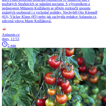
pražských Strašnicích se státními poctami. S výtvarníkem a
pedagogem Milanem Knížákem se přijelo rozloučit spoustu
známých osobností i z vrcholné politiky. Nechyběl Oto Klempíř
(63), Václav Klaus (85) nebo jak zachytila redakce Aplausin.cz,
zdrcená vdova Marie Knížáková.
Aplausin.cz
dnes, 12:53
2 min