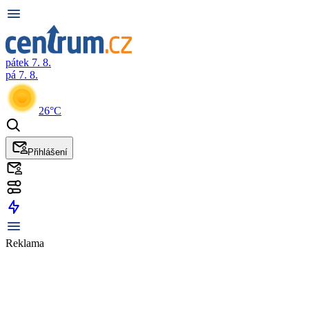
pátek 7. 8.
pá 7. 8.
26°C
Přihlášení
Reklama