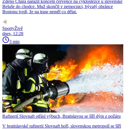
Zdeno Chára narazil koncem července na cyklostezce u slovenské
Beluše do chodce. Muž skončil v nemocnici, bývalý obránce
Bostonu tvrdí, že na trase neměl co dělat.
SportyŽivě
dnes, 12:28
3 min
Rafinerií Slovnaft otřásl výbuch, Bratislavou se šíří dým z požáru
V bratislavské rafinerii Slovnaft hoří, slovenskou metropolí se šíří