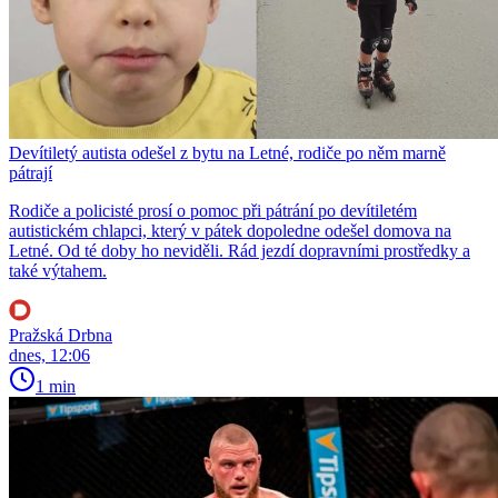
Devítiletý autista odešel z bytu na Letné, rodiče po něm marně
pátrají
Rodiče a policisté prosí o pomoc při pátrání po devítiletém
autistickém chlapci, který v pátek dopoledne odešel domova na
Letné. Od té doby ho neviděli. Rád jezdí dopravními prostředky a
také výtahem.
Pražská Drbna
dnes, 12:06
1 min