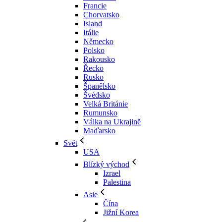
Francie
Chorvatsko
Island
Itálie
Německo
Polsko
Rakousko
Řecko
Rusko
Španělsko
Švédsko
Velká Británie
Rumunsko
Válka na Ukrajině
Maďarsko
Svět
USA
Blízký východ
Izrael
Palestina
Asie
Čína
Jižní Korea