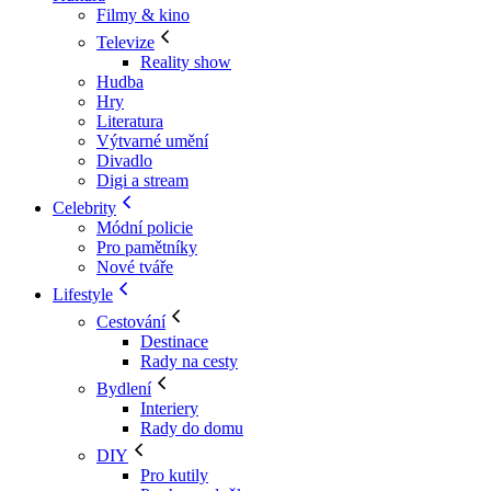
Filmy & kino
Televize
Reality show
Hudba
Hry
Literatura
Výtvarné umění
Divadlo
Digi a stream
Celebrity
Módní policie
Pro pamětníky
Nové tváře
Lifestyle
Cestování
Destinace
Rady na cesty
Bydlení
Interiery
Rady do domu
DIY
Pro kutily