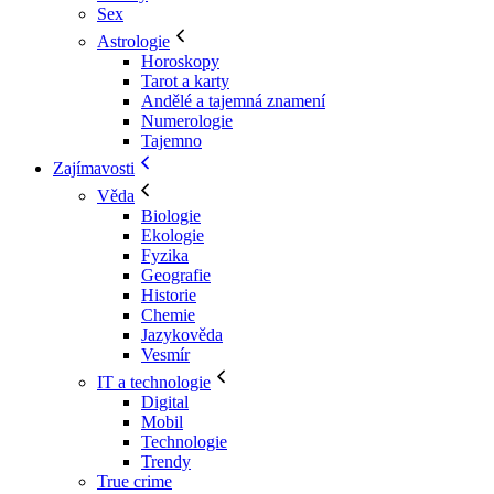
Sex
Astrologie
Horoskopy
Tarot a karty
Andělé a tajemná znamení
Numerologie
Tajemno
Zajímavosti
Věda
Biologie
Ekologie
Fyzika
Geografie
Historie
Chemie
Jazykověda
Vesmír
IT a technologie
Digital
Mobil
Technologie
Trendy
True crime