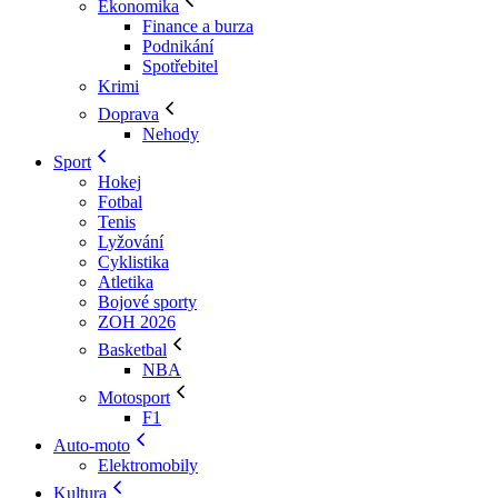
Ekonomika
Finance a burza
Podnikání
Spotřebitel
Krimi
Doprava
Nehody
Sport
Hokej
Fotbal
Tenis
Lyžování
Cyklistika
Atletika
Bojové sporty
ZOH 2026
Basketbal
NBA
Motosport
F1
Auto-moto
Elektromobily
Kultura