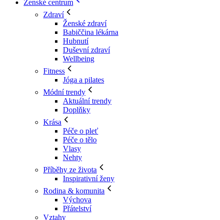
Ženské centrum
Zdraví
Ženské zdraví
Babiččina lékárna
Hubnutí
Duševní zdraví
Wellbeing
Fitness
Jóga a pilates
Módní trendy
Aktuální trendy
Doplňky
Krása
Péče o pleť
Péče o tělo
Vlasy
Nehty
Příběhy ze života
Inspirativní ženy
Rodina & komunita
Výchova
Přátelství
Vztahy