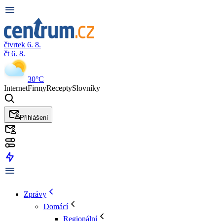
čtvrtek 6. 8.
čt 6. 8.
30°C
Internet
Firmy
Recepty
Slovníky
Přihlášení
Zprávy
Domácí
Regionální