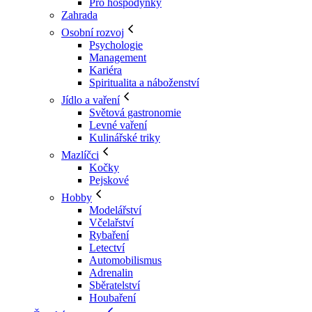
Pro hospodyňky
Zahrada
Osobní rozvoj
Psychologie
Management
Kariéra
Spiritualita a náboženství
Jídlo a vaření
Světová gastronomie
Levné vaření
Kulinářské triky
Mazlíčci
Kočky
Pejskové
Hobby
Modelářství
Včelařství
Rybaření
Letectví
Automobilismus
Adrenalin
Sběratelství
Houbaření