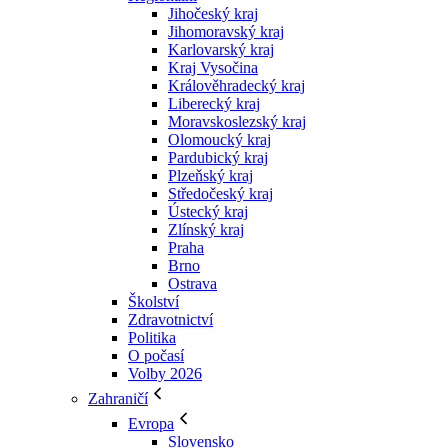
Jihočeský kraj
Jihomoravský kraj
Karlovarský kraj
Kraj Vysočina
Králověhradecký kraj
Liberecký kraj
Moravskoslezský kraj
Olomoucký kraj
Pardubický kraj
Plzeňský kraj
Středočeský kraj
Ústecký kraj
Zlínský kraj
Praha
Brno
Ostrava
Školství
Zdravotnictví
Politika
O počasí
Volby 2026
Zahraničí
Evropa
Slovensko