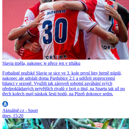
Slavia trpěla, nakonec je přece jen v trháku
Fotbalisté pražské Slavie se sice ve 3. kole první ligy herně trápili,
nakonec ale udolali doma Pardubice 2:1 a udrželi stoprocentní
bilanci v sezoně. Využili tak zároveň sobotní zaváhání svých
předpokládaných největších rivalů v boji o titul, na Spartu tak už po
třech kolech mají náskok šesti bodů, na Plzeň dokonce sedm.
Aktuálně.cz - Sport
dnes, 15:20