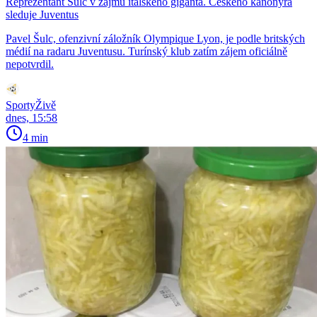
Reprezentant Šulc v zájmu italského giganta. Českého kanonýra
sleduje Juventus
Pavel Šulc, ofenzivní záložník Olympique Lyon, je podle britských
médií na radaru Juventusu. Turínský klub zatím zájem oficiálně
nepotvrdil.
SportyŽivě
dnes, 15:58
4 min