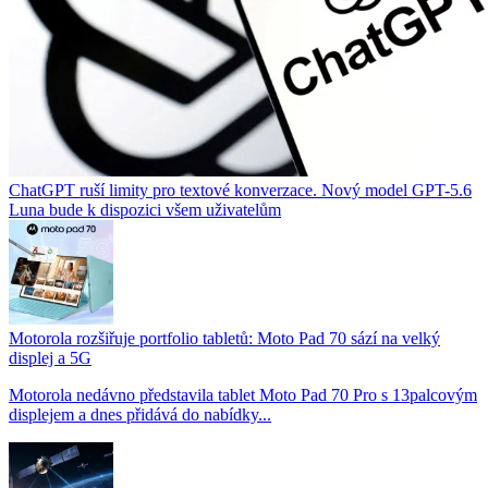
ChatGPT ruší limity pro textové konverzace. Nový model GPT-5.6
Luna bude k dispozici všem uživatelům
Motorola rozšiřuje portfolio tabletů: Moto Pad 70 sází na velký
displej a 5G
Motorola nedávno představila tablet Moto Pad 70 Pro s 13palcovým
displejem a dnes přidává do nabídky...