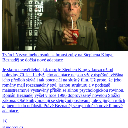
Tvůrci Nezvratného osudu si brousí zuby na Stephena Kinga.
Beznaděj se dočká nové adaptace
Je skoro neuvěřitelné, jak moc je Stephen King v kurzu už od
poloviny 70. let. I když jeho adaptace nejsou vždy úspěšné, většina
jeho předloh skýtá i tak potenciál na slušný film. Už proto, že jeho
romány mají rozeznatelný styl, jasnou strukturu a v podstatě
mainstreamově vystavěný příběh se silnou psychologickou rovinou.
Román Beznaděj vyšel v roce 1996 doprovázený novelou Strážci
zákona. Obě knihy pracují se stejnými postavami, ale v jiných rolích
a jiném sledu událostí. Právě Beznaděj se nyní dočká nové filmové
adaptace.
Kinobox.cz