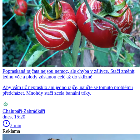
Popraskaná rajčata nejsou nemoc, ale chyba v zálivce. Stačí změnit
jednu věc a plody zůstanou celé až do sklizně
Aby vám už neprasklo ani jedno rajče, naučte se tomuto problému
předcházet. Mnohdy stačí zcela banální triky.
Chalupáři-Zahrádkáři
dnes, 15:20
2 min
Reklama