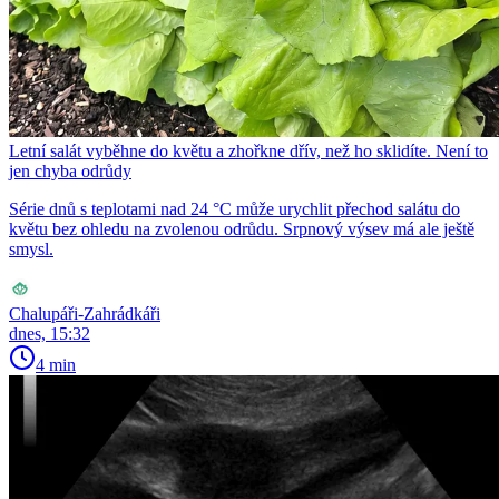
Letní salát vyběhne do květu a zhořkne dřív, než ho sklidíte. Není to
jen chyba odrůdy
Série dnů s teplotami nad 24 °C může urychlit přechod salátu do
květu bez ohledu na zvolenou odrůdu. Srpnový výsev má ale ještě
smysl.
Chalupáři-Zahrádkáři
dnes, 15:32
4 min