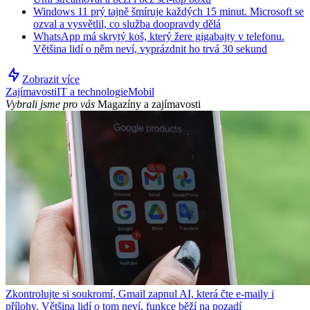
Windows 11 prý tajně šmíruje každých 15 minut. Microsoft se
ozval a vysvětlil, co služba doopravdy dělá
WhatsApp má skrytý koš, který žere gigabajty v telefonu.
Většina lidí o něm neví, vyprázdnit ho trvá 30 sekund
Zobrazit více
Zajímavosti
IT a technologie
Mobil
Vybrali jsme pro vás
Magazíny a zajímavosti
Zkontrolujte si soukromí, Gmail zapnul AI, která čte e-maily i
přílohy. Většina lidí o tom neví, funkce běží na pozadí