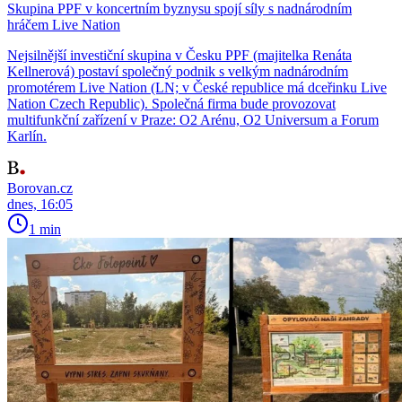
Skupina PPF v koncertním byznysu spojí síly s nadnárodním
hráčem Live Nation
Nejsilnější investiční skupina v Česku PPF (majitelka Renáta
Kellnerová) postaví společný podnik s velkým nadnárodním
promotérem Live Nation (LN; v České republice má dceřinku Live
Nation Czech Republic). Společná firma bude provozovat
multifunkční zařízení v Praze: O2 Arénu, O2 Universum a Forum
Karlín.
Borovan.cz
dnes, 16:05
1 min