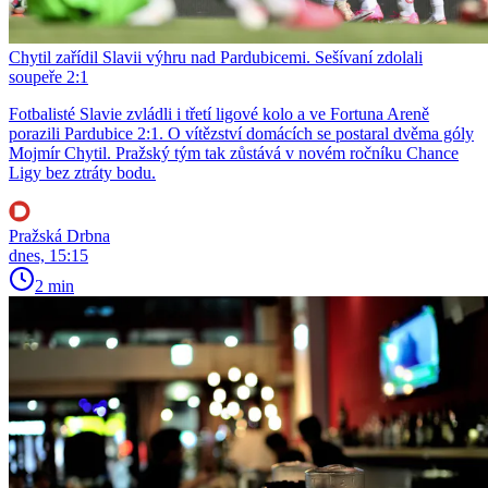
Chytil zařídil Slavii výhru nad Pardubicemi. Sešívaní zdolali
soupeře 2:1
Fotbalisté Slavie zvládli i třetí ligové kolo a ve Fortuna Areně
porazili Pardubice 2:1. O vítězství domácích se postaral dvěma góly
Mojmír Chytil. Pražský tým tak zůstává v novém ročníku Chance
Ligy bez ztráty bodu.
Pražská Drbna
dnes, 15:15
2 min