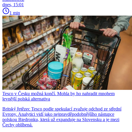
dnes, 15:01
1 min
Tesco v Česku možná končí. Mohla by ho nahradit mnohem
levnější polská alternativa
Britský řetězec Tesco podle spekulací zvažuje odchod ze střední
Evropy. Analytici vidí jako nejpravděpodobnějšího nástupce
polskou Biedronku, která už expanduje na Slovensku a je mezi
Čechy oblíbená.