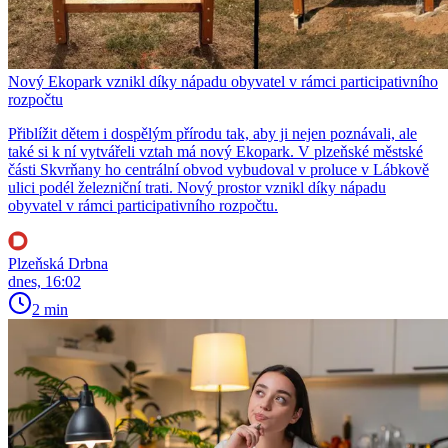
Nový Ekopark vznikl díky nápadu obyvatel v rámci participativního
rozpočtu
Přiblížit dětem i dospělým přírodu tak, aby ji nejen poznávali, ale
také si k ní vytvářeli vztah má nový Ekopark. V plzeňské městské
části Skvrňany ho centrální obvod vybudoval v proluce v Lábkově
ulici podél železniční trati. Nový prostor vznikl díky nápadu
obyvatel v rámci participativního rozpočtu.
Plzeňská Drbna
dnes, 16:02
2 min