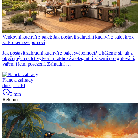
Venkovní kuchyň z palet: Jak postavit zahradní kuchyň z palet krok
za krokem svépomocí
Jak postavit zahradní kuchyň z palet svépomocí? Ukážeme si, jak z
obyčejných palet vytvořit praktické a elegantní zázemí pro grilování,
vaření i letní posezení. Zahradní …
Planeta zahrady
dnes, 15:10
5 min
Reklama