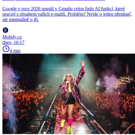
Google v roce 2026 spustil v Gmailu celou řadu AI funkcí, které
pracují s obsahem vašich e-mailů. Problém? Nejde o jeden přepínač,
ale minimálně o tři.
Mobify.cz
dnes, 16:17
4 min