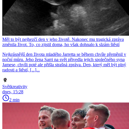
Měl to být nejhezčí den v jeho životě. Nakonec mu tragická zpráva
změnila život. To, co zjistil doma, ho však dohnalo k slzám štěstí
Nejkrásnější den života mladého Jarretta se během chvíle přeměnil v
noční můru. Jeho žena Sarri na svět přivedla jejich společného syna
Jamese, chvíli poté ale přišla strašná zpráva. Den, který měl být plný
radosti a štěstí, [...]...
Světkreativity
dnes, 15:28
2 min