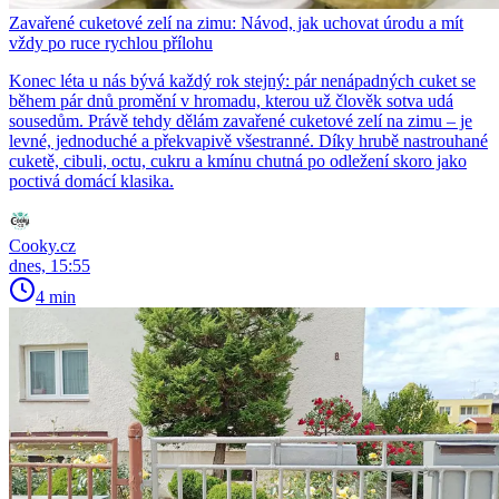
Zavařené cuketové zelí na zimu: Návod, jak uchovat úrodu a mít
vždy po ruce rychlou přílohu
Konec léta u nás bývá každý rok stejný: pár nenápadných cuket se
během pár dnů promění v hromadu, kterou už člověk sotva udá
sousedům. Právě tehdy dělám zavařené cuketové zelí na zimu – je
levné, jednoduché a překvapivě všestranné. Díky hrubě nastrouhané
cuketě, cibuli, octu, cukru a kmínu chutná po odležení skoro jako
poctivá domácí klasika.
Cooky.cz
dnes, 15:55
4 min