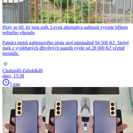
Ploty ze 60. let jsou zpět. Levná alternativa gabionů vyroste během
jediného víkendu
Patnáct metrů gabionového plotu stojí minimálně 94 500 Kč. Stejný
úsek z vyplétaných dřevěných panelů vyjde od 28 000 Kč včetně
montáže.
Chalupáři-Zahrádkáři
dnes, 15:38
5 min