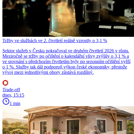
Tržby ve službách ve 2. čtvrtletí reálně vzrostly o 3,1 %
Sektor služeb v Česku pokračoval ve druhém čtvrtletí 2026 v růstu.
Meziročně se tržby po očištění o kalendářní vlivy zvýšily o 3,1 % a
ve srovnání s předchozím čtvrtletím byly po sezonním očištění vyšší
o 1 %. Služby tak dál podporují výkon české ekonomiky, přestože
vývoj mezi jednotlivými obory zůstává rozdílný.
Trade-off
dnes, 15:15
1 min