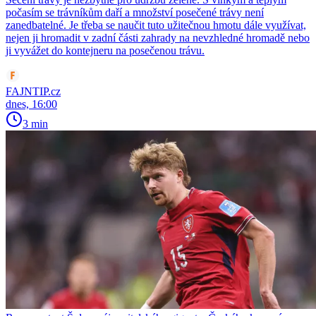
počasím se trávníkům daří a množství posečené trávy není
zanedbatelné. Je třeba se naučit tuto užitečnou hmotu dále využívat,
nejen ji hromadit v zadní části zahrady na nevzhledné hromadě nebo
ji vyvážet do kontejneru na posečenou trávu.
FAJNTIP.cz
dnes, 16:00
3 min