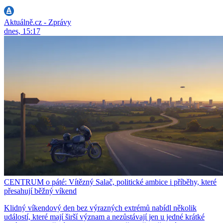
Aktuálně.cz - Zprávy
dnes, 15:17
CENTRUM o páté: Vítězný Salač, politické ambice i příběhy, které
přesahují běžný víkend
Klidný víkendový den bez výrazných extrémů nabídl několik
událostí, které mají širší význam a nezůstávají jen u jedné krátké