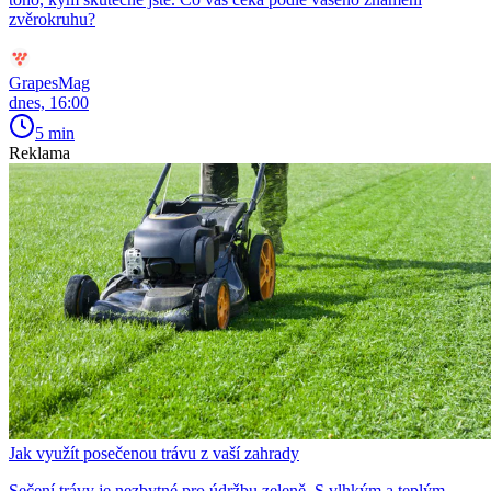
zvěrokruhu?
GrapesMag
dnes, 16:00
5 min
Reklama
Jak využít posečenou trávu z vaší zahrady
Sečení trávy je nezbytné pro údržbu zeleně. S vlhkým a teplým