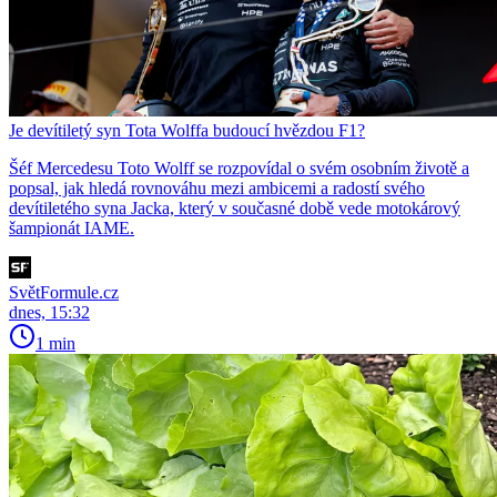
Je devítiletý syn Tota Wolffa budoucí hvězdou F1?
Šéf Mercedesu Toto Wolff se rozpovídal o svém osobním životě a
popsal, jak hledá rovnováhu mezi ambicemi a radostí svého
devítiletého syna Jacka, který v současné době vede motokárový
šampionát IAME.
SvětFormule.cz
dnes, 15:32
1 min