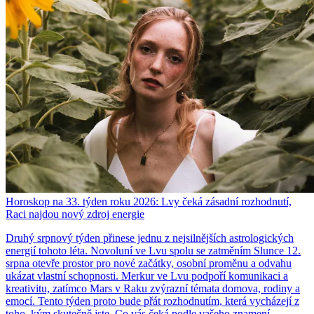
Horoskop na 33. týden roku 2026: Lvy čeká zásadní rozhodnutí,
Raci najdou nový zdroj energie
Druhý srpnový týden přinese jednu z nejsilnějších astrologických
energií tohoto léta. Novoluní ve Lvu spolu se zatměním Slunce 12.
srpna otevře prostor pro nové začátky, osobní proměnu a odvahu
ukázat vlastní schopnosti. Merkur ve Lvu podpoří komunikaci a
kreativitu, zatímco Mars v Raku zvýrazní témata domova, rodiny a
emocí. Tento týden proto bude přát rozhodnutím, která vycházejí z
toho, kým skutečně jste. Co vás čeká podle vašeho znamení