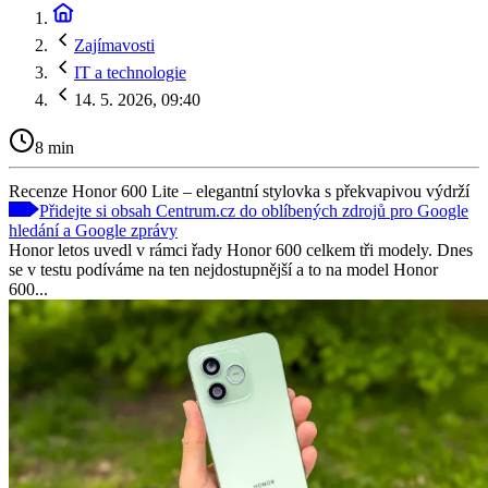
Zajímavosti
IT a technologie
14. 5. 2026, 09:40
8 min
Recenze Honor 600 Lite – elegantní stylovka s překvapivou výdrží
Přidejte si obsah Centrum.cz do oblíbených zdrojů pro Google
hledání a Google zprávy
Honor letos uvedl v rámci řady Honor 600 celkem tři modely. Dnes
se v testu podíváme na ten nejdostupnější a to na model Honor
600...