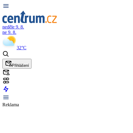
neděle 9. 8.
ne 9. 8.
32°C
Přihlášení
Reklama