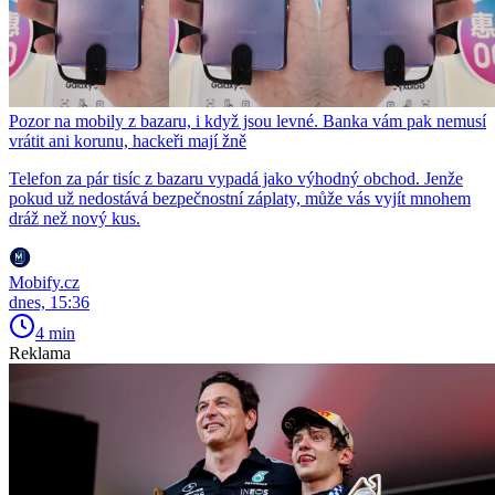
Pozor na mobily z bazaru, i když jsou levné. Banka vám pak nemusí
vrátit ani korunu, hackeři mají žně
Telefon za pár tisíc z bazaru vypadá jako výhodný obchod. Jenže
pokud už nedostává bezpečnostní záplaty, může vás vyjít mnohem
dráž než nový kus.
Mobify.cz
dnes, 15:36
4 min
Reklama