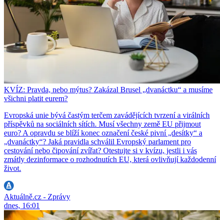
KVÍZ: Pravda, nebo mýtus? Zakázal Brusel „dvanáctku“ a musíme
všichni platit eurem?
Evropská unie bývá častým terčem zavádějících tvrzení a virálních
příspěvků na sociálních sítích. Musí všechny země EU přijmout
euro? A opravdu se blíží konec označení české pivní „desítky“ a
„dvanáctky“? Jaká pravidla schválil Evropský parlament pro
cestování nebo čipování zvířat? Otestujte si v kvízu, jestli i vás
zmátly dezinformace o rozhodnutích EU, která ovlivňují každodenní
život.
Aktuálně.cz - Zprávy
dnes, 16:01