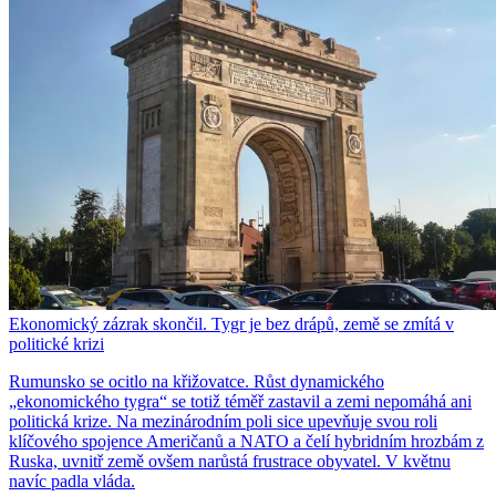
Ekonomický zázrak skončil. Tygr je bez drápů, země se zmítá v
politické krizi
Rumunsko se ocitlo na křižovatce. Růst dynamického
„ekonomického tygra“ se totiž téměř zastavil a zemi nepomáhá ani
politická krize. Na mezinárodním poli sice upevňuje svou roli
klíčového spojence Američanů a NATO a čelí hybridním hrozbám z
Ruska, uvnitř země ovšem narůstá frustrace obyvatel. V květnu
navíc padla vláda.