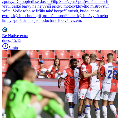
zprávy. Do popředí se dostal Filip Salač, jenž po šestnácti letech
vrátil české barvy na nejvyšší příčku motocyklového mistrovství
světa. Vedle toho se řešilo také bezpečí turistů, budoucnost
evropských technologií, proměna spotřebitelských návyků nebo
limity spoléhání na jednoduchá a lákavá tvrzení.
Be Native extra
dnes, 15:15
5 min