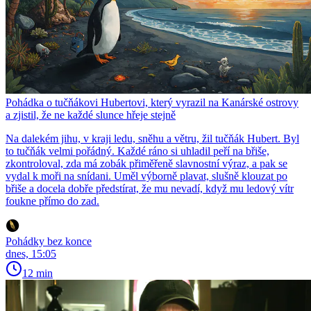
Pohádka o tučňákovi Hubertovi, který vyrazil na Kanárské ostrovy
a zjistil, že ne každé slunce hřeje stejně
Na dalekém jihu, v kraji ledu, sněhu a větru, žil tučňák Hubert. Byl
to tučňák velmi pořádný. Každé ráno si uhladil peří na břiše,
zkontroloval, zda má zobák přiměřeně slavnostní výraz, a pak se
vydal k moři na snídani. Uměl výborně plavat, slušně klouzat po
břiše a docela dobře předstírat, že mu nevadí, když mu ledový vítr
foukne přímo do zad.
Pohádky bez konce
dnes, 15:05
12 min