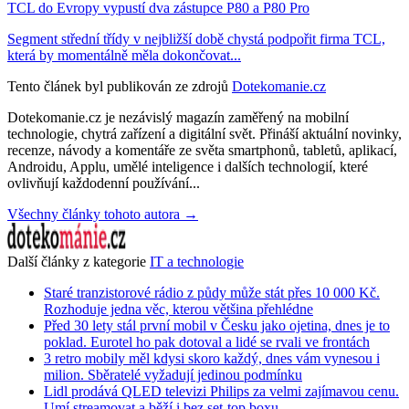
TCL do Evropy vypustí dva zástupce P80 a P80 Pro
Segment střední třídy v nejbližší době chystá podpořit firma TCL,
která by momentálně měla dokončovat...
Tento článek byl publikován ze zdrojů
Dotekomanie.cz
Dotekomanie.cz je nezávislý magazín zaměřený na mobilní
technologie, chytrá zařízení a digitální svět. Přináší aktuální novinky,
recenze, návody a komentáře ze světa smartphonů, tabletů, aplikací,
Androidu, Applu, umělé inteligence i dalších technologií, které
ovlivňují každodenní používání...
Všechny články tohoto autora →
Další články z kategorie
IT a technologie
Staré tranzistorové rádio z půdy může stát přes 10 000 Kč.
Rozhoduje jedna věc, kterou většina přehlédne
Před 30 lety stál první mobil v Česku jako ojetina, dnes je to
poklad. Eurotel ho pak dotoval a lidé se rvali ve frontách
3 retro mobily měl kdysi skoro každý, dnes vám vynesou i
milion. Sběratelé vyžadují jedinou podmínku
Lidl prodává QLED televizi Philips za velmi zajímavou cenu.
Umí streamovat a běží i bez set-top boxu