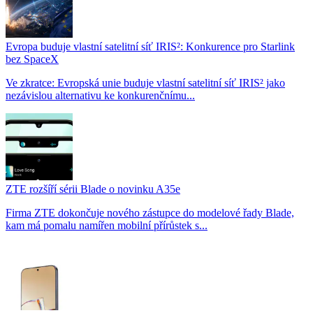
Evropa buduje vlastní satelitní síť IRIS²: Konkurence pro Starlink
bez SpaceX
Ve zkratce: Evropská unie buduje vlastní satelitní síť IRIS² jako
nezávislou alternativu ke konkurenčnímu...
ZTE rozšíří sérii Blade o novinku A35e
Firma ZTE dokončuje nového zástupce do modelové řady Blade,
kam má pomalu namířen mobilní přírůstek s...