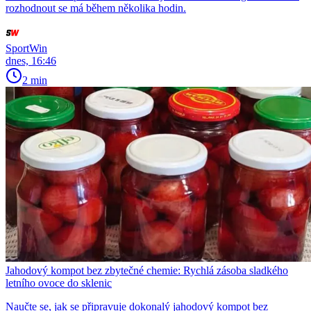
rozhodnout se má během několika hodin.
SportWin
dnes, 16:46
2 min
Jahodový kompot bez zbytečné chemie: Rychlá zásoba sladkého
letního ovoce do sklenic
Naučte se, jak se připravuje dokonalý jahodový kompot bez