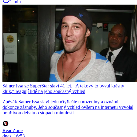
1 min
Sámer Issa ze SuperStar slaví 41 let. „A takový to býval krásný
kluk,“ reagují lidé na jeho současný vzhled
Zpěvák Sámer Issa slaví jednačtyřicáté narozeniny a oznámil
dokonce zásnuby. Jeho současný vzhled ovšem na internetu vyvolal
bouřlivou debatu o stopách minulosti.
ReadZone
dnes, 16:53