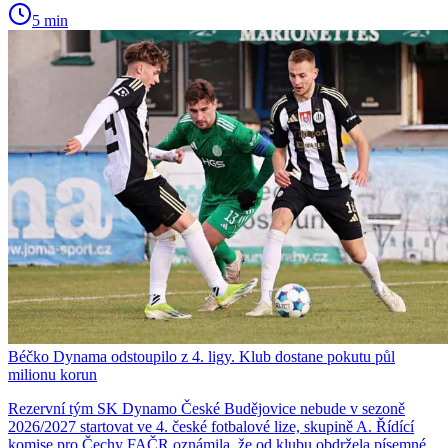
5 min
Béčko Dynama odstoupilo z 4. ligy. Klub dostane pokutu půl
milionu korun
Rezervní tým SK Dynamo České Budějovice nebude v sezoně
2026/2027 startovat ve 4. české fotbalové lize, skupině A. Řídící
komise pro Čechy FAČR oznámila, že od klubu obdržela písemné