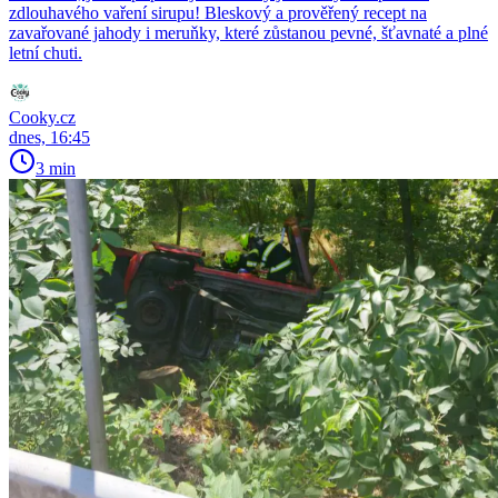
zdlouhavého vaření sirupu! Bleskový a prověřený recept na
zavařované jahody i meruňky, které zůstanou pevné, šťavnaté a plné
letní chuti.
Cooky.cz
dnes, 16:45
3 min