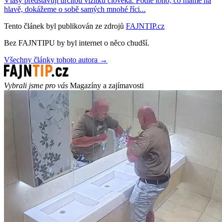
Vlasy představují určitou vizitku člověka. Podle toho, co máme na
hlavě, dokážeme o sobě samých mnohé říci...
Tento článek byl publikován ze zdrojů
FAJNTIP.cz
Bez FAJNTIPU by byl internet o něco chudší.
Všechny články tohoto autora →
Vybrali jsme pro vás
Magazíny a zajímavosti