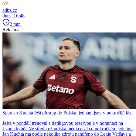
adbz.cz
dnes, 16:48
2 min
Reklama
Sparťan Kuchta řeší přestup do Polska, jednání jsou v pokročilé fázi
Ještě v pondělí trénoval s třetiligovou rezervou a v nominaci na
Lyon chyběl. Ve středu už polská média psala o pokročilém jednání.
Jan Kuchta má podle několika zdrojů namířeno do Legie Varšava a