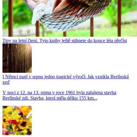
Tipy na letní čtení. Tyto knihy ještě stihnete do konce léta přečíst
I Němci mají v srpnu jedno tragické výročí: Jak vznikla Berlínská
zeď
V noci z 12. na 13. srpna v roce 1961 byla zahájena stavba
Berlínské zdi. Stavba, která měla délku 155 km...