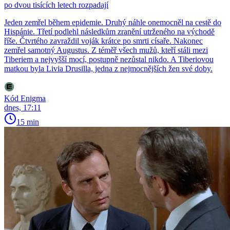
po dvou tisících letech rozpadají
Jeden zemřel během epidemie. Druhý náhle onemocněl na cestě do
Hispánie. Třetí podlehl následkům zranění utrženého na východě
říše. Čtvrtého zavraždil voják krátce po smrti císaře. Nakonec
zemřel samotný Augustus. Z téměř všech mužů, kteří stáli mezi
Tiberiem a nejvyšší mocí, postupně nezůstal nikdo. A Tiberiovou
matkou byla Livia Drusilla, jedna z nejmocnějších žen své doby.
Kód Enigma
dnes, 17:11
15 min