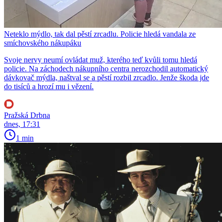
Neteklo mýdlo, tak dal pěstí zrcadlu. Policie hledá vandala ze
smíchovského nákupáku
Svoje nervy neumí ovládat muž, kterého teď kvůli tomu hledá
policie. Na záchodech nákupního centra nerozchodil automatický
dávkovač mýdla, naštval se a pěstí rozbil zrcadlo. Jenže škoda jde
do tisíců a hrozí mu i vězení.
Pražská Drbna
dnes, 17:31
1 min