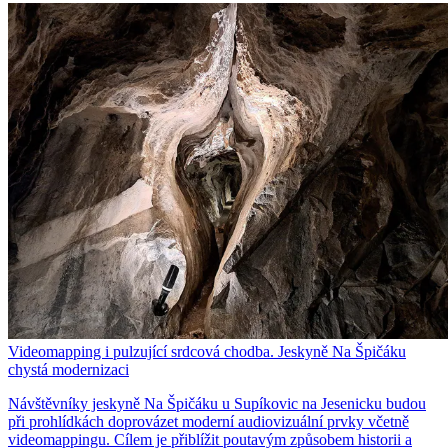
Videomapping i pulzující srdcová chodba. Jeskyně Na Špičáku
chystá modernizaci
Návštěvníky jeskyně Na Špičáku u Supíkovic na Jesenicku budou
při prohlídkách doprovázet moderní audiovizuální prvky včetně
videomappingu. Cílem je přiblížit poutavým způsobem historii a