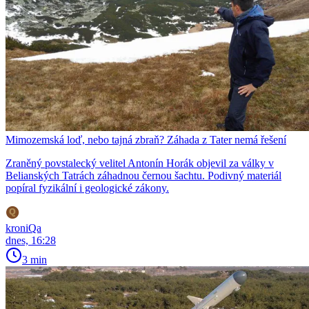
Mimozemská loď, nebo tajná zbraň? Záhada z Tater nemá řešení
Zraněný povstalecký velitel Antonín Horák objevil za války v
Belianských Tatrách záhadnou černou šachtu. Podivný materiál
popíral fyzikální i geologické zákony.
kroniQa
dnes, 16:28
3 min