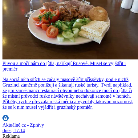
Plivou a močí nám do jídla, naříkají Rusové. Musel se vyjádřit i
premiér
Na sociálních sítích se začaly masově šířit příspěvky, podle nichž
Gruzínci záměrně ponižují a šikanují ruské turisty. Tvrdí například,
že jim zaměstnanci restaurací plivou nebo dokonce močí do jídla či
že místní průvodci ruské návštěvníky nechávají samotné v horách.
Příběhy rychle převzala ruská média a vyvolaly takovou pozornost,
že se k nim musel vyjádřit i gruzínský premiér.
Aktuálně.cz - Zprávy
dnes, 17:14
Reklama