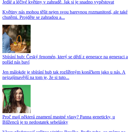
Jedlé a léčivé květiny v zahradě. Jak si je snadno vypěstovat
Květiny nás mohou těšit nejen svou barevnou rozmanitostí, ale také
chutěmi. Projděte se zahradou a...
Sbírání hub: Český fenomén, který se dědí z generace na generaci a
pořád nás baví
Jen málokde je sbírání hub tak rozšířeným koníčkem jako u nás. A
nejzajímavější na tom je, že si tuto...
Proč mají některá znamení mastné vlasy? Panna geneticky, u
Blíženců je to nedostatek sebelásky