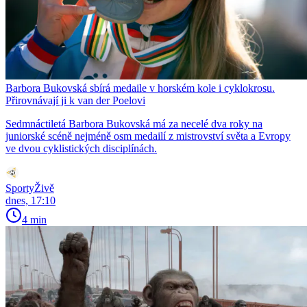
Barbora Bukovská sbírá medaile v horském kole i cyklokrosu.
Přirovnávají ji k van der Poelovi
Sedmnáctiletá Barbora Bukovská má za necelé dva roky na
juniorské scéně nejméně osm medailí z mistrovství světa a Evropy
ve dvou cyklistických disciplínách.
SportyŽivě
dnes, 17:10
4 min