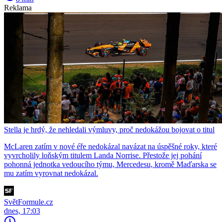
Reklama
Stella je hrdý, že nehledali výmluvy, proč nedokážou bojovat o titul
McLaren zatím v nové éře nedokázal navázat na úspěšné roky, které
vyvrcholily loňským titulem Landa Norrise. Přestože jej pohání
pohonná jednotka vedoucího týmu, Mercedesu, kromě Maďarska se
mu zatím vyrovnat nedokázal.
SvětFormule.cz
dnes, 17:03