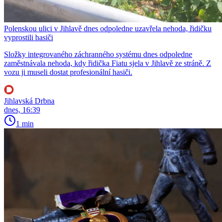
Polenskou ulici v Jihlavě dnes odpoledne uzavřela nehoda, řidičku
vyprostili hasiči
Složky integrovaného záchranného systému dnes odpoledne
zaměstnávala nehoda, kdy řidička Fiatu sjela v Jihlavě ze stráně. Z
vozu ji museli dostat profesionální hasiči.
Jihlavská Drbna
dnes, 16:39
1 min