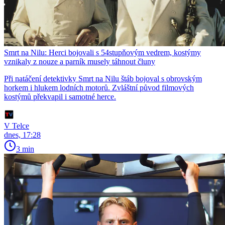
Smrt na Nilu: Herci bojovali s 54stupňovým vedrem, kostýmy
vznikaly z nouze a parník musely táhnout čluny
Při natáčení detektivky Smrt na Nilu štáb bojoval s obrovským
horkem i hlukem lodních motorů. Zvláštní původ filmových
kostýmů překvapil i samotné herce.
V Telce
dnes, 17:28
3 min