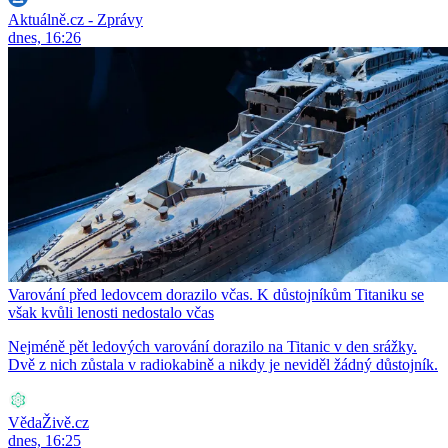
Aktuálně.cz - Zprávy
dnes, 16:26
Varování před ledovcem dorazilo včas. K důstojníkům Titaniku se
však kvůli lenosti nedostalo včas
Nejméně pět ledových varování dorazilo na Titanic v den srážky.
Dvě z nich zůstala v radiokabině a nikdy je neviděl žádný důstojník.
VědaŽivě.cz
dnes, 16:25