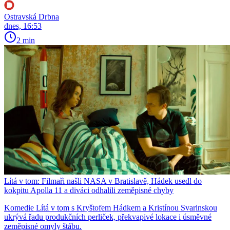
Ostravská Drbna
dnes, 16:53
2 min
Lítá v tom: Filmaři našli NASA v Bratislavě, Hádek usedl do
kokpitu Apolla 11 a diváci odhalili zeměpisné chyby
Komedie Lítá v tom s Kryštofem Hádkem a Kristínou Svarinskou
ukrývá řadu produkčních perliček, překvapivé lokace i úsměvné
zeměpisné omyly štábu.