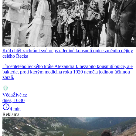
Král chtěl zachránit svého psa. Jediné kousnutí opice změnilo dějiny
celého Řecka
Třicetiletého řeckého krále Alexandra I. nezabilo kousnutí opice, ale
bakterie, proti kterým medicína roku 1920 neměla jedinou účinnou
zbraň.
VědaŽivě.cz
dnes, 16:30
4 min
Reklama