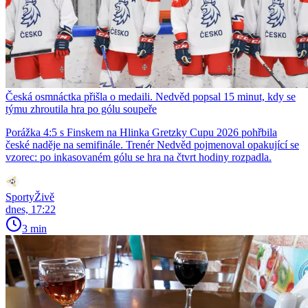
Česká osmnáctka přišla o medaili. Nedvěd popsal 15 minut, kdy se
týmu zhroutila hra po gólu soupeře
Porážka 4:5 s Finskem na Hlinka Gretzky Cupu 2026 pohřbila
české naděje na semifinále. Trenér Nedvěd pojmenoval opakující se
vzorec: po inkasovaném gólu se hra na čtvrt hodiny rozpadla.
SportyŽivě
dnes, 17:22
3 min