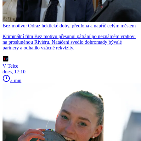
Bez motivu: Odraz hektické doby, předloha a napříč celým městem
Kriminální film Bez motivu přesunul pátrání po neznámém vrahovi
na prosluněnou Riviéru. Natáčení svedlo dohromady bývalé
partnery a odhalilo vzácné rekvizity.
V Telce
dnes, 17:10
2 min