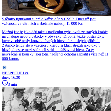
S těmito figurkami si hrálo každé dítě v ČSSR. Dnes už jsou
vzácností ve vitrínách a sbětatelé nabízíjí 11 000 Kč
Možná jste je jako děti také s nadšením vybalovali ze starých krabic
na chalupě nebo u babičky v obýváku. Drobné, těžké postavičky,
které v sobě nesly kouzlo dávných bitev a hrdinských příběhů.
Zatímco tehdy šlo o vzácnost, kterou si kluci střežili jako oko v
hlavě, dnes se mezi sběrateli strhla nefalšovaná bitva. Za ty
nejvzácnější kousky jsou totiž nadšenci ochotni zaplatit i více než 11
000 korun.
NESPECHEJ.cz
dnes, 16:30
3 min