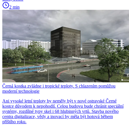
2 min
Černá kostka zvládne i tropické teploty. S chlazením pomůžou
moderní technologie
Ani vysoké letní teploty by neměly být v nové ostravské Černé
kostce důvodem k nepohodlí. Celou budovu bude chránit speciální
systémy, rozdílné typy skel i 68 hlubinných vrtů. Stavba nového
centra digitalizace, vědy a inovací by měla být hotová během
příštího roku.