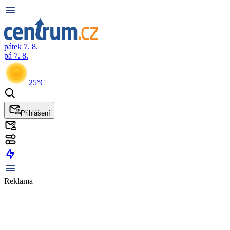
pátek 7. 8.
pá 7. 8.
25°C
Přihlášení
Reklama