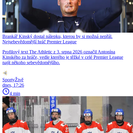
Brankář Kinský dostal nálepku, kterou by si možná nepřál.
Nejsebevědomější hráč Premier League
Profilový text The Athletic z 3. srpna 2026 označil Antonína
Kinského za hráče, vedle kterého je těžké v celé Premier League
najít někoho sebevědomějšího.
SportyŽivě
dnes, 17:26
4 min