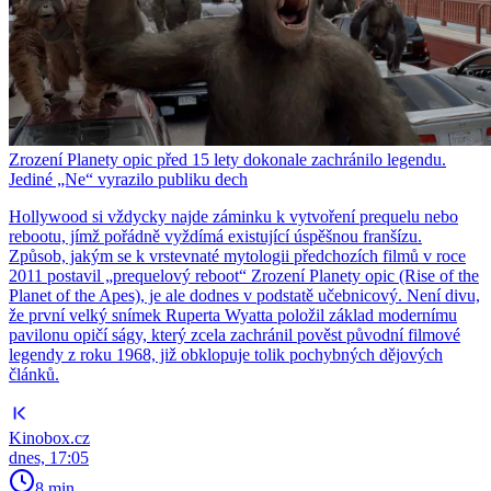
Zrození Planety opic před 15 lety dokonale zachránilo legendu.
Jediné „Ne“ vyrazilo publiku dech
Hollywood si vždycky najde záminku k vytvoření prequelu nebo
rebootu, jímž pořádně vyždímá existující úspěšnou franšízu.
Způsob, jakým se k vrstevnaté mytologii předchozích filmů v roce
2011 postavil „prequelový reboot“ Zrození Planety opic (Rise of the
Planet of the Apes), je ale dodnes v podstatě učebnicový. Není divu,
že první velký snímek Ruperta Wyatta položil základ modernímu
pavilonu opičí ságy, který zcela zachránil pověst původní filmové
legendy z roku 1968, již obklopuje tolik pochybných dějových
článků.
Kinobox.cz
dnes, 17:05
8 min