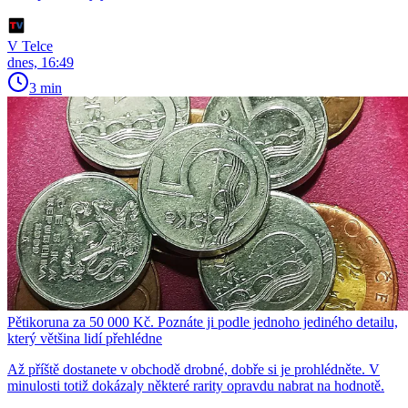
V Telce
dnes, 16:49
3 min
Pětikoruna za 50 000 Kč. Poznáte ji podle jednoho jediného detailu,
který většina lidí přehlédne
Až příště dostanete v obchodě drobné, dobře si je prohlédněte. V
minulosti totiž dokázaly některé rarity opravdu nabrat na hodnotě.