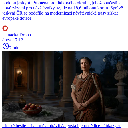
podobu jeskyní. Proměna prohlídkového okruhu, jehož součástí je i
nové zázemí pro návštěvníky, vyjde na 18,6 milionu korun. Správě
jeskyní ČR se podařilo na modernizaci návštěvnické trasy získat
evropské dotace.
Hanácká Drbna
dnes, 17:12
2 min
Lidské bestie: Livia měla otrávit Augusta i jeho dědice. Důkazy se