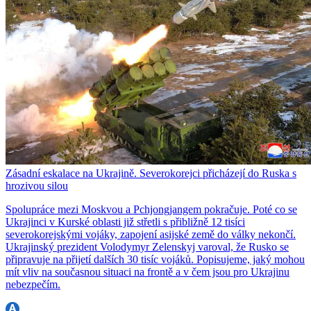
Zásadní eskalace na Ukrajině. Severokorejci přicházejí do Ruska s
hrozivou silou
Spolupráce mezi Moskvou a Pchjongjangem pokračuje. Poté co se
Ukrajinci v Kurské oblasti již střetli s přibližně 12 tisíci
severokorejskými vojáky, zapojení asijské země do války nekončí.
Ukrajinský prezident Volodymyr Zelenskyj varoval, že Rusko se
připravuje na přijetí dalších 30 tisíc vojáků. Popisujeme, jaký mohou
mít vliv na současnou situaci na frontě a v čem jsou pro Ukrajinu
nebezpečím.