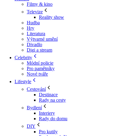
Filmy & kino
Televize
Reality show
Hudba
Hry
Literatura
Výtvarné umění
Divadlo
Digi a stream
Celebrity
Módní policie
Pro pamětníky
Nové tváře
Lifestyle
Cestování
Destinace
Rady na cesty
Bydlení
Interiery
Rady do domu
DIY
Pro kutily