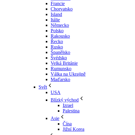
Francie
Chorvatsko
Island
Itálie
Německo
Polsko
Rakousko
Řecko
Rusko
Španělsko
Švédsko
Velká Británie
Rumunsko
Válka na Ukrajině
Maďarsko
Svět
USA
Blízký východ
Izrael
Palestina
Asie
Čína
Jižní Korea