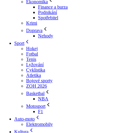
Ekonomika
Finance a burza
Podnikání
Spotřebitel
Krimi
Doprava
Nehody
Sport
Hokej
Fotbal
Tenis
Lyžování
Cyklistika
Atletika
Bojové sporty
ZOH 2026
Basketbal
NBA
Motosport
F1
Auto-moto
Elektromobily
Kultura