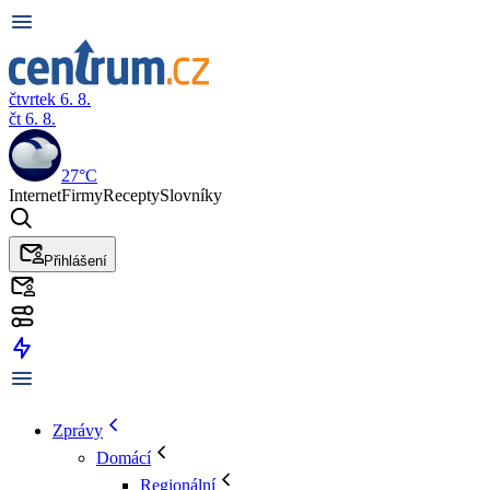
čtvrtek 6. 8.
čt 6. 8.
27°C
Internet
Firmy
Recepty
Slovníky
Přihlášení
Zprávy
Domácí
Regionální