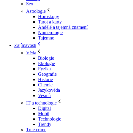
Sex
Astrologie
Horoskopy
Tarot a karty
Andělé a tajemná znamení
Numerologie
Tajemno
Zajímavosti
Věda
Biologie
Ekologie
Fyzika
Geografie
Historie
Chemie
Jazykověda
Vesmír
IT a technologie
Digital
Mobil
Technologie
Trendy
True crime