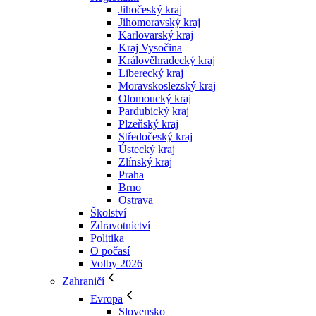
Jihočeský kraj
Jihomoravský kraj
Karlovarský kraj
Kraj Vysočina
Králověhradecký kraj
Liberecký kraj
Moravskoslezský kraj
Olomoucký kraj
Pardubický kraj
Plzeňský kraj
Středočeský kraj
Ústecký kraj
Zlínský kraj
Praha
Brno
Ostrava
Školství
Zdravotnictví
Politika
O počasí
Volby 2026
Zahraničí
Evropa
Slovensko