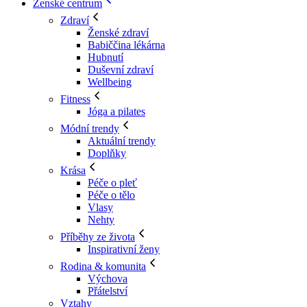
Ženské centrum
Zdraví
Ženské zdraví
Babiččina lékárna
Hubnutí
Duševní zdraví
Wellbeing
Fitness
Jóga a pilates
Módní trendy
Aktuální trendy
Doplňky
Krása
Péče o pleť
Péče o tělo
Vlasy
Nehty
Příběhy ze života
Inspirativní ženy
Rodina & komunita
Výchova
Přátelství
Vztahy