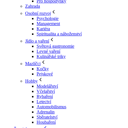
Pro hospodyňky
Zahrada
Osobní rozvoj
Psychologie
Management
Kariéra
Spiritualita a náboženství
Jídlo a vaření
Světová gastronomie
Levné vaření
Kulinářské triky
Mazlíčci
Kočky
Pejskové
Hobby
Modelářství
Včelařství
Rybaření
Letectví
Automobilismus
Adrenalin
Sběratelství
Houbaření