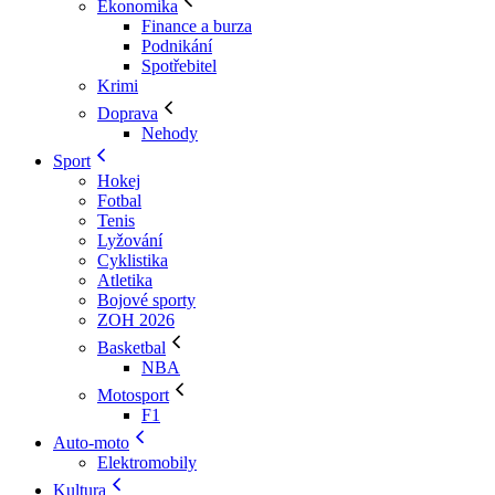
Ekonomika
Finance a burza
Podnikání
Spotřebitel
Krimi
Doprava
Nehody
Sport
Hokej
Fotbal
Tenis
Lyžování
Cyklistika
Atletika
Bojové sporty
ZOH 2026
Basketbal
NBA
Motosport
F1
Auto-moto
Elektromobily
Kultura