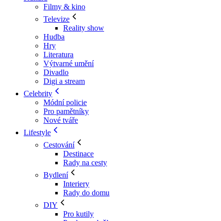
Filmy & kino
Televize
Reality show
Hudba
Hry
Literatura
Výtvarné umění
Divadlo
Digi a stream
Celebrity
Módní policie
Pro pamětníky
Nové tváře
Lifestyle
Cestování
Destinace
Rady na cesty
Bydlení
Interiery
Rady do domu
DIY
Pro kutily