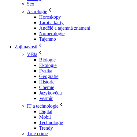
Sex
Astrologie
Horoskopy
Tarot a karty
Andělé a tajemná znamení
Numerologie
Tajemno
Zajímavosti
Věda
Biologie
Ekologie
Fyzika
Geografie
Historie
Chemie
Jazykověda
Vesmír
IT a technologie
Digital
Mobil
Technologie
Trendy
True crime