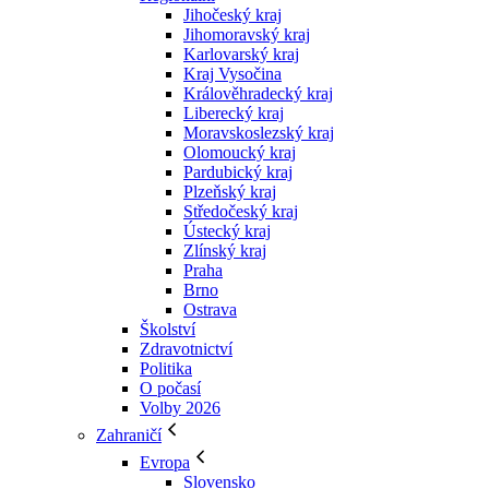
Jihočeský kraj
Jihomoravský kraj
Karlovarský kraj
Kraj Vysočina
Králověhradecký kraj
Liberecký kraj
Moravskoslezský kraj
Olomoucký kraj
Pardubický kraj
Plzeňský kraj
Středočeský kraj
Ústecký kraj
Zlínský kraj
Praha
Brno
Ostrava
Školství
Zdravotnictví
Politika
O počasí
Volby 2026
Zahraničí
Evropa
Slovensko