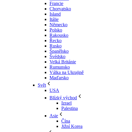
Francie
Chorvatsko
Island
Itálie
Německo
Polsko
Rakousko
Řecko
Rusko
Španělsko
Švédsko
Velká Británie
Rumunsko
Válka na Ukrajině
Maďarsko
Svět
USA
Blízký východ
Izrael
Palestina
Asie
Čína
Jižní Korea