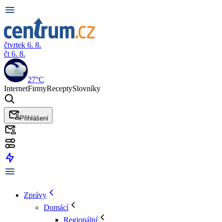
čtvrtek 6. 8.
čt 6. 8.
27°C
Internet
Firmy
Recepty
Slovníky
Přihlášení
Zprávy
Domácí
Regionální