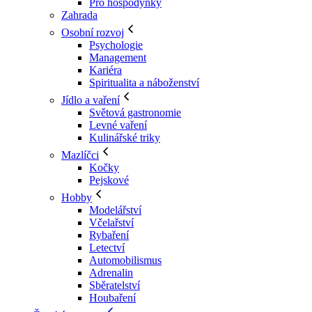
Pro hospodyňky
Zahrada
Osobní rozvoj
Psychologie
Management
Kariéra
Spiritualita a náboženství
Jídlo a vaření
Světová gastronomie
Levné vaření
Kulinářské triky
Mazlíčci
Kočky
Pejskové
Hobby
Modelářství
Včelařství
Rybaření
Letectví
Automobilismus
Adrenalin
Sběratelství
Houbaření