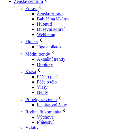
Ženské centrum
Zdraví
Ženské zdraví
Babiččina lékárna
Hubnutí
Duševní zdraví
Wellbeing
Fitness
Jóga a pilates
Módní trendy
Aktuální trendy
Doplňky
Krása
Péče o pleť
Péče o tělo
Vlasy
Nehty
Příběhy ze života
Inspirativní ženy
Rodina & komunita
Výchova
Přátelství
Vztahy