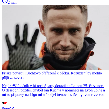
2 min
Priske potvrdil Kuchtovo přeřazení k béčku. Rozuzlení by mohlo
přijít ze severu
Nejdražší útočník v historii Sparty dorazil na Letnou 25. července.
O deset dní později chyběl Jan Kuchta v nominaci na Lyon úplně a
místo přípravy na Ligu mistrů odjel trénovat s třetiligovou rezervou.
SportWin