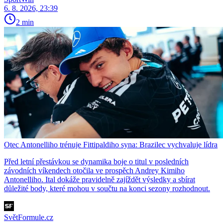
6. 8. 2026, 23:39
2 min
Otec Antonelliho trénuje Fittipaldiho syna: Brazilec vychvaluje lídra
Před letní přestávkou se dynamika boje o titul v posledních
závodních víkendech otočila ve prospěch Andrey Kimiho
Antonelliho. Ital dokáže pravidelně zajíždět výsledky a sbírat
důležité body, které mohou v součtu na konci sezony rozhodnout.
SvětFormule.cz