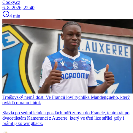
Cooky.cz
6. 8. 2026, 22:40
4 min
Trpišovský nemá dost. Ve Francii loví rychlíka Mandengueho, který
ovládá obranu i útok
Slavia po sedmi letních posilách míří znovu do Francie, tentokrát po
dvacetiletém Kamerunci z Auxerre, který ve třetí lize střílel góly i
bránil jako wingback.