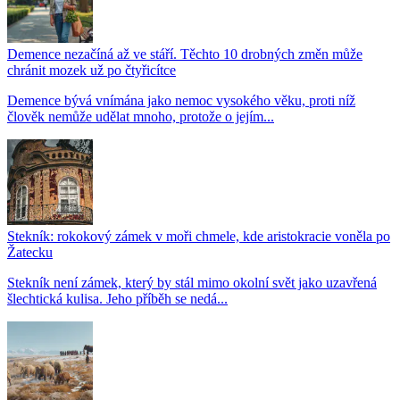
Demence nezačíná až ve stáří. Těchto 10 drobných změn může
chránit mozek už po čtyřicítce
Demence bývá vnímána jako nemoc vysokého věku, proti níž
člověk nemůže udělat mnoho, protože o jejím...
Stekník: rokokový zámek v moři chmele, kde aristokracie voněla po
Žatecku
Stekník není zámek, který by stál mimo okolní svět jako uzavřená
šlechtická kulisa. Jeho příběh se nedá...