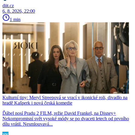
diit.cz
6. 8. 2026, 22:00
1 min
Kulturní tipy: Meryl Streepová se vrací v ikonické roli, divadlo na
hradě Kašperk i nová česká komedie
Ďábel nosí Pradu 2 FILM, režie David Frankel, na Disney+
Nekompromisní svět vysoké módy se po dvaceti letech od prvního
dílu vrátil. Nesmlouvavá...