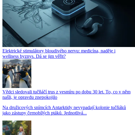
Elektrické stimulátory bloudivého nervu: medicína, naděje i
wellness byznys. Dá se jim věřit?
Vědci sledovali tučňáčí trus z vesmíru po dobu 30 let. To, co v něm
našli, je opravdu znepokojilo
Na družicových snímcích Antarktidy nevypadají kolonie tučňáků
jako zástupy černobílých ptáků. Jednotlivá...