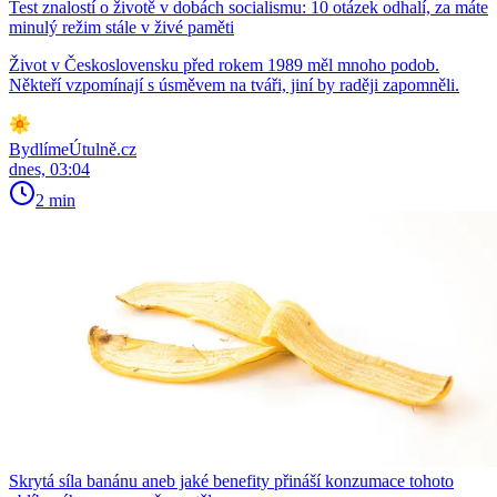
Test znalostí o životě v dobách socialismu: 10 otázek odhalí, za máte
minulý režim stále v živé paměti
Život v Československu před rokem 1989 měl mnoho podob.
Někteří vzpomínají s úsměvem na tváři, jiní by raději zapomněli.
BydlímeÚtulně.cz
dnes, 03:04
2 min
Skrytá síla banánu aneb jaké benefity přináší konzumace tohoto