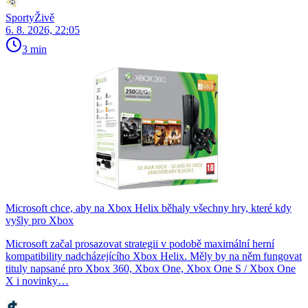
SportyŽivě
6. 8. 2026, 22:05
3 min
Microsoft chce, aby na Xbox Helix běhaly všechny hry, které kdy
vyšly pro Xbox
Microsoft začal prosazovat strategii v podobě maximální herní
kompatibility nadcházejícího Xbox Helix. Měly by na něm fungovat
tituly napsané pro Xbox 360, Xbox One, Xbox One S / Xbox One
X i novinky…