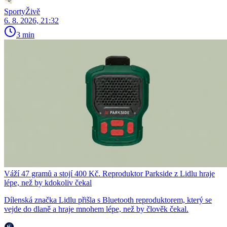
SportyŽivě
6. 8. 2026, 21:32
3 min
Váží 47 gramů a stojí 400 Kč. Reproduktor Parkside z Lidlu hraje
lépe, než by kdokoliv čekal
Dílenská značka Lidlu přišla s Bluetooth reproduktorem, který se
vejde do dlaně a hraje mnohem lépe, než by člověk čekal.