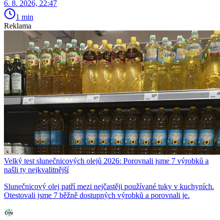
6. 8. 2026, 22:47
1 min
Reklama
Velký test slunečnicových olejů 2026: Porovnali jsme 7 výrobků a
našli ty nejkvalitnější
Slunečnicový olej patří mezi nejčastěji používané tuky v kuchyních.
Otestovali jsme 7 běžně dostupných výrobků a porovnali je.