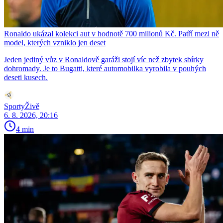
Ronaldo ukázal kolekci aut v hodnotě 700 milionů Kč. Patří mezi ně
model, kterých vzniklo jen deset
Jeden jediný vůz v Ronaldově garáži stojí víc než zbytek sbírky
dohromady. Je to Bugatti, které automobilka vyrobila v pouhých
deseti kusech.
SportyŽivě
6. 8. 2026, 20:16
4 min