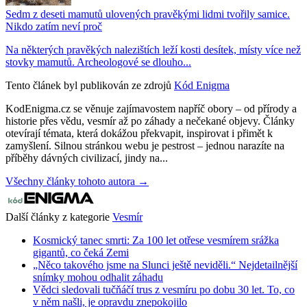
Sedm z deseti mamutů ulovených pravěkými lidmi tvořily samice.
Nikdo zatím neví proč
Na některých pravěkých nalezištích leží kosti desítek, místy více než
stovky mamutů. Archeologové se dlouho...
Tento článek byl publikován ze zdrojů
Kód Enigma
KodEnigma.cz se věnuje zajímavostem napříč obory – od přírody a
historie přes vědu, vesmír až po záhady a nečekané objevy. Články
otevírají témata, která dokážou překvapit, inspirovat i přimět k
zamyšlení. Silnou stránkou webu je pestrost – jednou narazíte na
příběhy dávných civilizací, jindy na...
Všechny články tohoto autora →
Další články z kategorie
Vesmír
Kosmický tanec smrti: Za 100 let otřese vesmírem srážka
gigantů, co čeká Zemi
„Něco takového jsme na Slunci ještě neviděli.“ Nejdetailnější
snímky mohou odhalit záhadu
Vědci sledovali tučňáčí trus z vesmíru po dobu 30 let. To, co
v něm našli, je opravdu znepokojilo