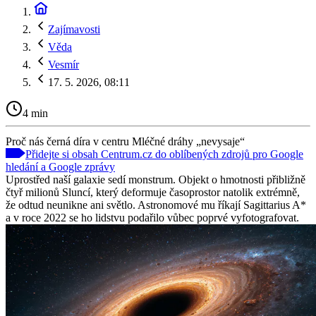
Zajímavosti
Věda
Vesmír
17. 5. 2026, 08:11
4 min
Proč nás černá díra v centru Mléčné dráhy „nevysaje“
Přidejte si obsah Centrum.cz do oblíbených zdrojů pro Google
hledání a Google zprávy
Uprostřed naší galaxie sedí monstrum. Objekt o hmotnosti přibližně
čtyř milionů Sluncí, který deformuje časoprostor natolik extrémně,
že odtud neunikne ani světlo. Astronomové mu říkají Sagittarius A*
a v roce 2022 se ho lidstvu podařilo vůbec poprvé vyfotografovat.