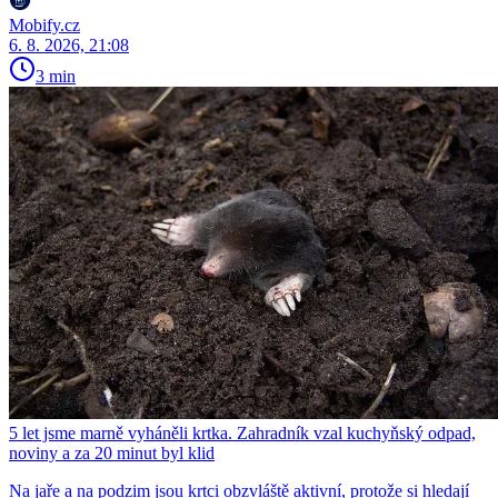
Mobify.cz
6. 8. 2026, 21:08
3 min
5 let jsme marně vyháněli krtka. Zahradník vzal kuchyňský odpad,
noviny a za 20 minut byl klid
Na jaře a na podzim jsou krtci obzvláště aktivní, protože si hledají