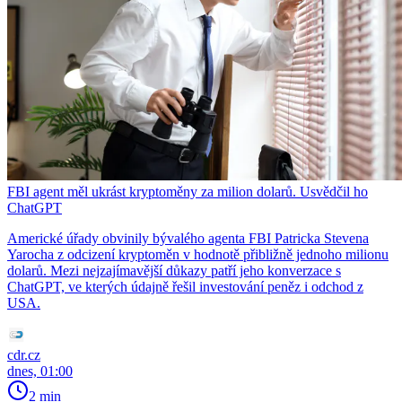
FBI agent měl ukrást kryptoměny za milion dolarů. Usvědčil ho
ChatGPT
Americké úřady obvinily bývalého agenta FBI Patricka Stevena
Yarocha z odcizení kryptoměn v hodnotě přibližně jednoho milionu
dolarů. Mezi nejzajímavější důkazy patří jeho konverzace s
ChatGPT, ve kterých údajně řešil investování peněz i odchod z
USA.
cdr.cz
dnes, 01:00
2 min