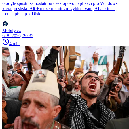
Google spustil samostatnou desktopovou aplikaci pro Windows,
která po stisku Alt + mezerník otevře vyhledávání, AI asistenta,
Lens i přístup k Disku.
Mobify.cz
6. 8. 2026, 20:32
4 min