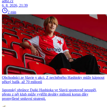
adbz.cz
6. 8. 2026, 21:39
2 min
Obchodníci ze Slavie v akci. Z nechtěného Hashioky může kápnout
pěkný balík, až 70 milionů
Japonský obránce Daiki Hashioka ve Slavii sportovně neuspěl,
přesto z něj klub může vytěžit desítky milionů korun díky
promyšlené smluvní strategii.