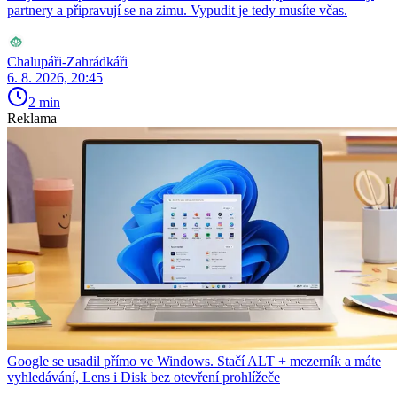
partnery a připravují se na zimu. Vypudit je tedy musíte včas.
Chalupáři-Zahrádkáři
6. 8. 2026, 20:45
2 min
Reklama
Google se usadil přímo ve Windows. Stačí ALT + mezerník a máte
vyhledávání, Lens i Disk bez otevření prohlížeče