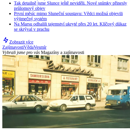
Tak detailně jsme Slunce ještě neviděli. Nové snímky přinesly
průlomový objev
První měsíc mimo Sluneční soustavu: Vědci možná objevili
výjimečný systém
Na Marsu odhalili tajemství ukryté přes 20 let. Klíčový důkaz
se skrýval v prachu
Zobrazit více
Zajímavosti
Věda
Vesmír
Vybrali jsme pro vás
Magazíny a zajímavosti