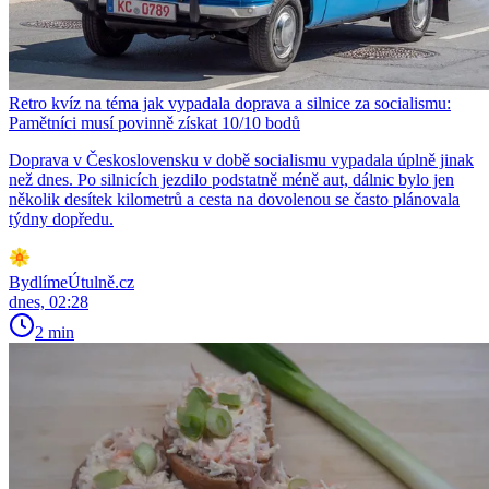
Retro kvíz na téma jak vypadala doprava a silnice za socialismu:
Pamětníci musí povinně získat 10/10 bodů
Doprava v Československu v době socialismu vypadala úplně jinak
než dnes. Po silnicích jezdilo podstatně méně aut, dálnic bylo jen
několik desítek kilometrů a cesta na dovolenou se často plánovala
týdny dopředu.
BydlímeÚtulně.cz
dnes, 02:28
2 min