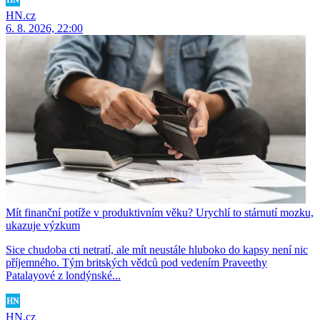
HN.cz
6. 8. 2026, 22:00
Mít finanční potíže v produktivním věku? Urychlí to stárnutí mozku,
ukazuje výzkum
Sice chudoba cti netratí, ale mít neustále hluboko do kapsy není nic
příjemného. Tým britských vědců pod vedením Praveethy
Patalayové z londýnské...
HN.cz