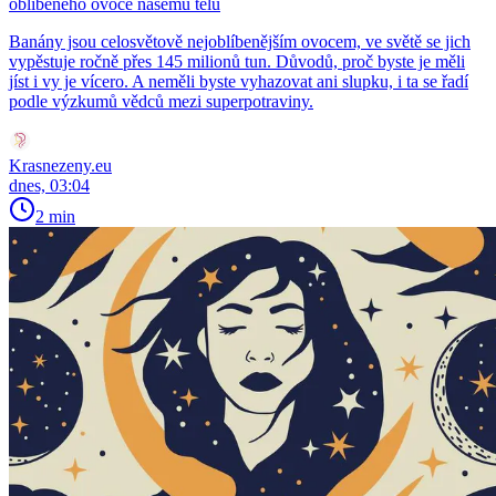
oblíbeného ovoce našemu tělu
Banány jsou celosvětově nejoblíbenějším ovocem, ve světě se jich
vypěstuje ročně přes 145 milionů tun. Důvodů, proč byste je měli
jíst i vy je vícero. A neměli byste vyhazovat ani slupku, i ta se řadí
podle výzkumů vědců mezi superpotraviny.
Krasnezeny.eu
dnes, 03:04
2 min