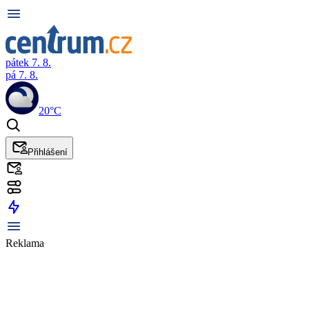
pátek 7. 8.
pá 7. 8.
20°C
Přihlášení
Reklama