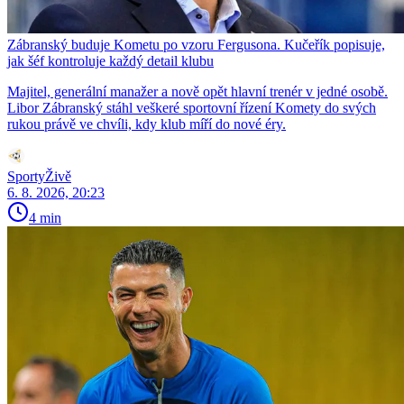
Zábranský buduje Kometu po vzoru Fergusona. Kučeřík popisuje,
jak šéf kontroluje každý detail klubu
Majitel, generální manažer a nově opět hlavní trenér v jedné osobě.
Libor Zábranský stáhl veškeré sportovní řízení Komety do svých
rukou právě ve chvíli, kdy klub míří do nové éry.
SportyŽivě
6. 8. 2026, 20:23
4 min