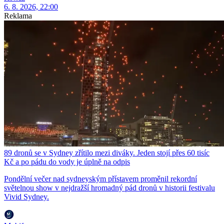
6. 8. 2026, 22:00
Reklama
89 dronů se v Sydney zřítilo mezi diváky. Jeden stojí přes 60 tisíc
Kč a po pádu do vody je úplně na odpis
Pondělní večer nad sydneyským přístavem proměnil rekordní
světelnou show v nejdražší hromadný pád dronů v historii festivalu
Vivid Sydney.