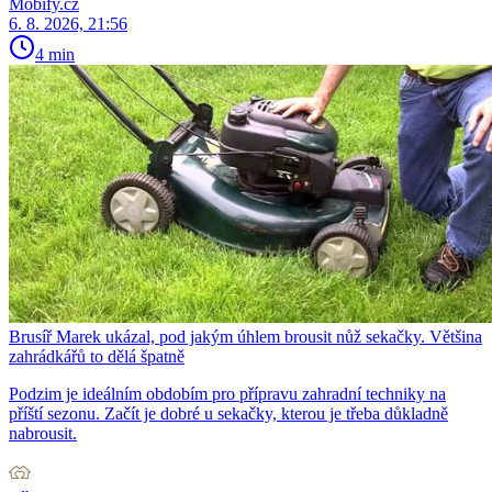
Mobify.cz
6. 8. 2026, 21:56
4 min
Brusíř Marek ukázal, pod jakým úhlem brousit nůž sekačky. Většina
zahrádkářů to dělá špatně
Podzim je ideálním obdobím pro přípravu zahradní techniky na
příští sezonu. Začít je dobré u sekačky, kterou je třeba důkladně
nabrousit.