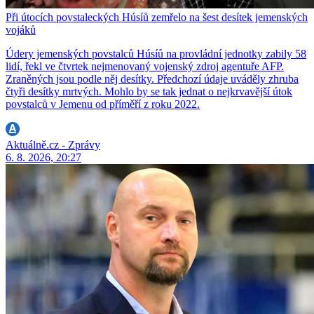
Při útocích povstaleckých Húsíů zemřelo na šest desítek jemenských
vojáků
Údery jemenských povstalců Húsíů na provládní jednotky zabily 58
lidí, řekl ve čtvrtek nejmenovaný vojenský zdroj agentuře AFP.
Zraněných jsou podle něj desítky. Předchozí údaje uváděly zhruba
čtyři desítky mrtvých. Mohlo by se tak jednat o nejkrvavější útok
povstalců v Jemenu od příměří z roku 2022.
Aktuálně.cz - Zprávy
6. 8. 2026, 20:27