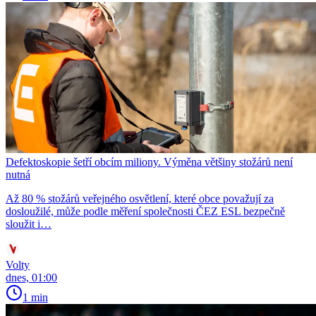
Defektoskopie šetří obcím miliony. Výměna většiny stožárů není
nutná
Až 80 % stožárů veřejného osvětlení, které obce považují za
dosloužilé, může podle měření společnosti ČEZ ESL bezpečně
sloužit i…
Volty
dnes, 01:00
1 min