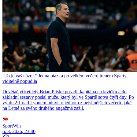
„To je váš názor." Jedna otázka po velkém večeru trenéra Sparty
viditelně popudila
Devětačtyřicetiletý Brian Priske posadil kapitána na lavičku a do
základní sestavy poslal muže, který byl ve Spartě sotva čtyři dny. Po
výhře 2:1 nad Lyonem mluvil o jednom z nejsilnějších večerů, jaké
na Letné za svého druhého angažmá zažil.
SportWin
6. 8. 2026, 23:40