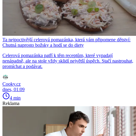
Ta nejpoctivější celerová pomazánka, která vám připomene dětství:
Chutná naprosto božsky a hodí se do diety
Celerová pomazánka patří k těm receptům, které vypadají
nenápadně, ale na stole vždy sklidí největší úspěch. Stačí nastrouhat,
promíchat a podávat.
Cooky.cz
dnes, 01:09
4 min
Reklama