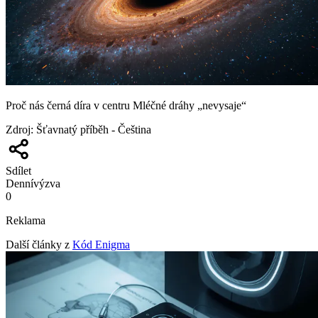
Proč nás černá díra v centru Mléčné dráhy „nevysaje“
Zdroj
:
Šťavnatý příběh - Čeština
Sdílet
Denní
výzva
0
Reklama
Další články z
Kód Enigma