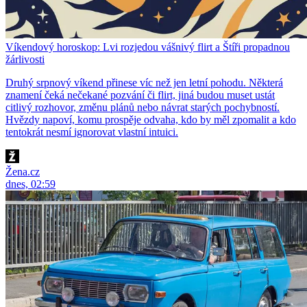
Víkendový horoskop: Lvi rozjedou vášnivý flirt a Štíři propadnou
žárlivosti
Druhý srpnový víkend přinese víc než jen letní pohodu. Některá
znamení čeká nečekané pozvání či flirt, jiná budou muset ustát
citlivý rozhovor, změnu plánů nebo návrat starých pochybností.
Hvězdy napoví, komu prospěje odvaha, kdo by měl zpomalit a kdo
tentokrát nesmí ignorovat vlastní intuici.
Žena.cz
dnes, 02:59