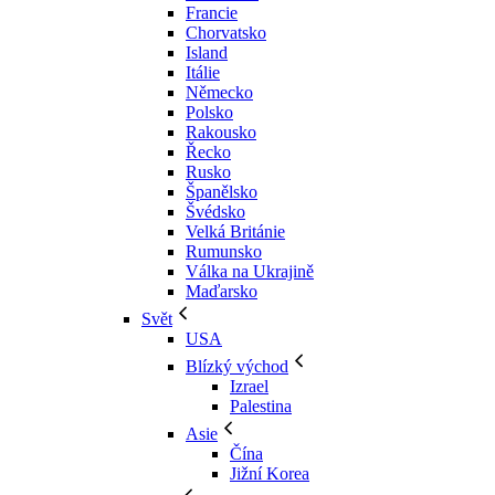
Francie
Chorvatsko
Island
Itálie
Německo
Polsko
Rakousko
Řecko
Rusko
Španělsko
Švédsko
Velká Británie
Rumunsko
Válka na Ukrajině
Maďarsko
Svět
USA
Blízký východ
Izrael
Palestina
Asie
Čína
Jižní Korea