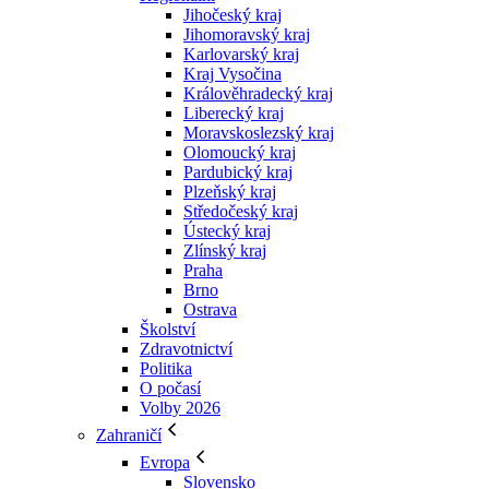
Jihočeský kraj
Jihomoravský kraj
Karlovarský kraj
Kraj Vysočina
Králověhradecký kraj
Liberecký kraj
Moravskoslezský kraj
Olomoucký kraj
Pardubický kraj
Plzeňský kraj
Středočeský kraj
Ústecký kraj
Zlínský kraj
Praha
Brno
Ostrava
Školství
Zdravotnictví
Politika
O počasí
Volby 2026
Zahraničí
Evropa
Slovensko