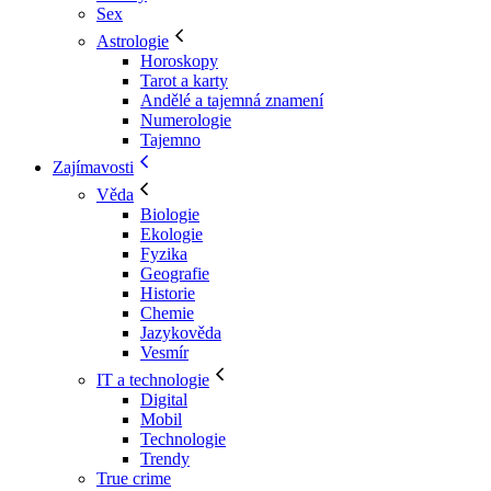
Sex
Astrologie
Horoskopy
Tarot a karty
Andělé a tajemná znamení
Numerologie
Tajemno
Zajímavosti
Věda
Biologie
Ekologie
Fyzika
Geografie
Historie
Chemie
Jazykověda
Vesmír
IT a technologie
Digital
Mobil
Technologie
Trendy
True crime