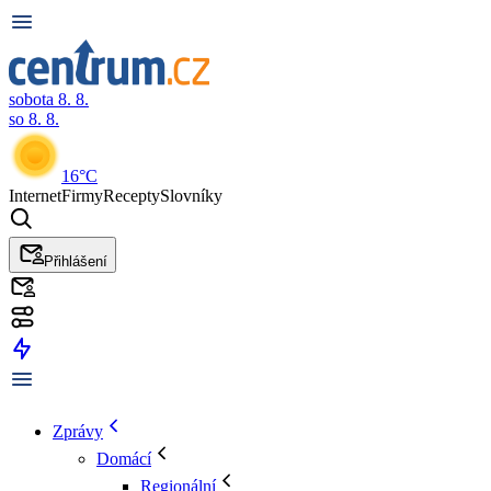
sobota 8. 8.
so 8. 8.
16°C
Internet
Firmy
Recepty
Slovníky
Přihlášení
Zprávy
Domácí
Regionální