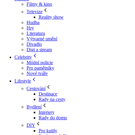
Filmy & kino
Televize
Reality show
Hudba
Hry
Literatura
Výtvarné umění
Divadlo
Digi a stream
Celebrity
Módní policie
Pro pamětníky
Nové tváře
Lifestyle
Cestování
Destinace
Rady na cesty
Bydlení
Interiery
Rady do domu
DIY
Pro kutily