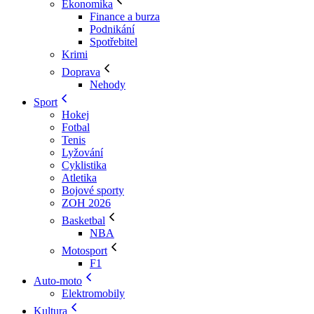
Ekonomika
Finance a burza
Podnikání
Spotřebitel
Krimi
Doprava
Nehody
Sport
Hokej
Fotbal
Tenis
Lyžování
Cyklistika
Atletika
Bojové sporty
ZOH 2026
Basketbal
NBA
Motosport
F1
Auto-moto
Elektromobily
Kultura