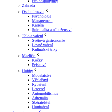
Pro hospodyňky
Zahrada
Osobní rozvoj
Psychologie
Management
Kariéra
Spiritualita a náboženství
Jídlo a vaření
Světová gastronomie
Levné vaření
Kulinářské triky
Mazlíčci
Kočky
Pejskové
Hobby
Modelářství
Včelařství
Rybaření
Letectví
Automobilismus
Adrenalin
Sběratelství
Houbaření