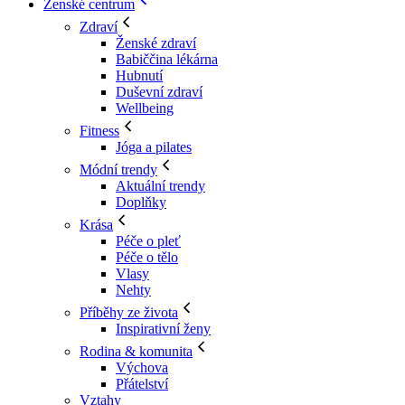
Ženské centrum
Zdraví
Ženské zdraví
Babiččina lékárna
Hubnutí
Duševní zdraví
Wellbeing
Fitness
Jóga a pilates
Módní trendy
Aktuální trendy
Doplňky
Krása
Péče o pleť
Péče o tělo
Vlasy
Nehty
Příběhy ze života
Inspirativní ženy
Rodina & komunita
Výchova
Přátelství
Vztahy