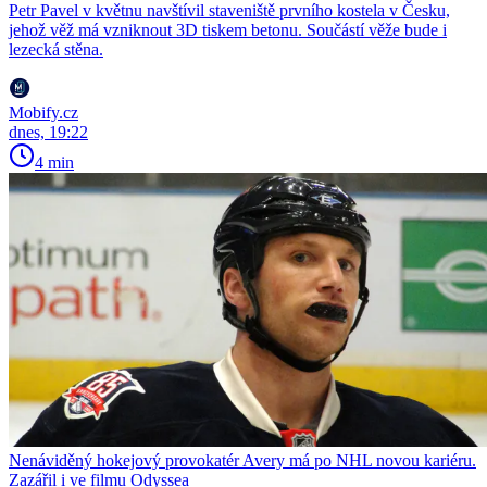
Petr Pavel v květnu navštívil staveniště prvního kostela v Česku,
jehož věž má vzniknout 3D tiskem betonu. Součástí věže bude i
lezecká stěna.
Mobify.cz
dnes, 19:22
4 min
Nenáviděný hokejový provokatér Avery má po NHL novou kariéru.
Zazářil i ve filmu Odyssea