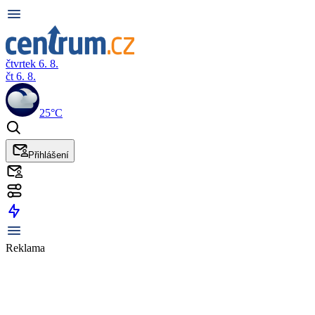
čtvrtek 6. 8.
čt 6. 8.
25°C
Přihlášení
Reklama