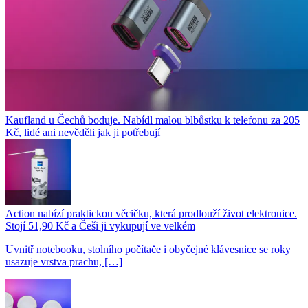
Kaufland u Čechů boduje. Nabídl malou blbůstku k telefonu za 205
Kč, lidé ani nevěděli jak ji potřebují
Action nabízí praktickou věcičku, která prodlouží život elektronice.
Stojí 51,90 Kč a Češi ji vykupují ve velkém
Uvnitř notebooku, stolního počítače i obyčejné klávesnice se roky
usazuje vrstva prachu, […]