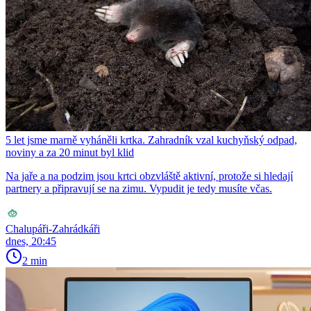
5 let jsme marně vyháněli krtka. Zahradník vzal kuchyňský odpad,
noviny a za 20 minut byl klid
Na jaře a na podzim jsou krtci obzvláště aktivní, protože si hledají
partnery a připravují se na zimu. Vypudit je tedy musíte včas.
Chalupáři-Zahrádkáři
dnes, 20:45
2 min