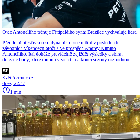
Otec Antonelliho trénuje Fittipaldiho syna: Brazilec vychvaluje lídra
Před letní přestávkou se dynamika boje o titul v posledních
závodních víkendech otočila ve prospěch Andrey Kimiho
Antonelliho. Ital dokáže pravidelně zajíždět výsledky a sbírat
důležité body, které mohou v součtu na konci sezony rozhodnout.
SvětFormule.cz
dnes, 22:47
1 min