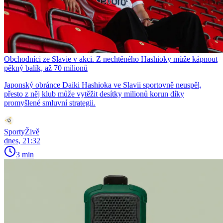
Obchodníci ze Slavie v akci. Z nechtěného Hashioky může kápnout
pěkný balík, až 70 milionů
Japonský obránce Daiki Hashioka ve Slavii sportovně neuspěl,
přesto z něj klub může vytěžit desítky milionů korun díky
promyšlené smluvní strategii.
SportyŽivě
dnes, 21:32
3 min