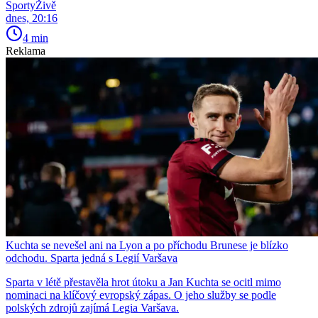
SportyŽivě
dnes, 20:16
4 min
Reklama
Kuchta se nevešel ani na Lyon a po příchodu Brunese je blízko
odchodu. Sparta jedná s Legií Varšava
Sparta v létě přestavěla hrot útoku a Jan Kuchta se ocitl mimo
nominaci na klíčový evropský zápas. O jeho služby se podle
polských zdrojů zajímá Legia Varšava.