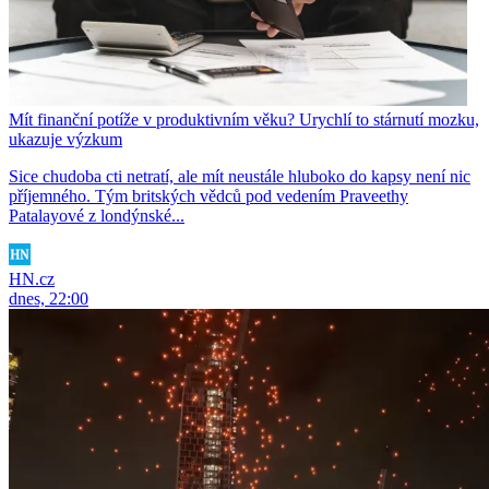
Mít finanční potíže v produktivním věku? Urychlí to stárnutí mozku,
ukazuje výzkum
Sice chudoba cti netratí, ale mít neustále hluboko do kapsy není nic
příjemného. Tým britských vědců pod vedením Praveethy
Patalayové z londýnské...
HN.cz
dnes, 22:00