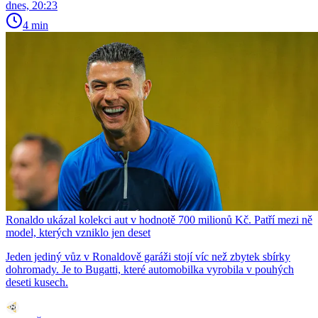
dnes, 20:23
4 min
Ronaldo ukázal kolekci aut v hodnotě 700 milionů Kč. Patří mezi ně
model, kterých vzniklo jen deset
Jeden jediný vůz v Ronaldově garáži stojí víc než zbytek sbírky
dohromady. Je to Bugatti, které automobilka vyrobila v pouhých
deseti kusech.