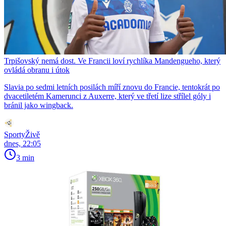
Trpišovský nemá dost. Ve Francii loví rychlíka Mandengueho, který
ovládá obranu i útok
Slavia po sedmi letních posilách míří znovu do Francie, tentokrát po
dvacetiletém Kamerunci z Auxerre, který ve třetí lize střílel góly i
bránil jako wingback.
SportyŽivě
dnes, 22:05
3 min