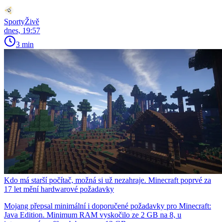
SportyŽivě
dnes, 19:57
3 min
Kdo má starší počítač, možná si už nezahraje. Minecraft poprvé za
17 let mění hardwarové požadavky
Mojang přepsal minimální i doporučené požadavky pro Minecraft:
Java Edition. Minimum RAM vyskočilo ze 2 GB na 8, u