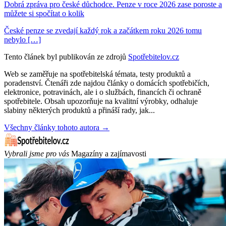
Dobrá zpráva pro české důchodce. Penze v roce 2026 zase poroste a
můžete si spočítat o kolik
České penze se zvedají každý rok a začátkem roku 2026 tomu
nebylo […]
Tento článek byl publikován ze zdrojů
Spotřebitelov.cz
Web se zaměřuje na spotřebitelská témata, testy produktů a
poradenství. Čtenáři zde najdou články o domácích spotřebičích,
elektronice, potravinách, ale i o službách, financích či ochraně
spotřebitele. Obsah upozorňuje na kvalitní výrobky, odhaluje
slabiny některých produktů a přináší rady, jak...
Všechny články tohoto autora →
Vybrali jsme pro vás
Magazíny a zajímavosti