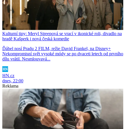
Kulturní tipy: Meryl Streepová se vrací v ikonické roli, divadlo na
hradě Kašperk i nová česká komedie
Ďábel nosí Pradu 2 FILM, režie David Frankel, na Disney+
Nekompromisní svět vysoké módy se po dvaceti letech od prvního
dílu vrátil. Nesmlouvavá...
HN.cz
dnes, 22:00
Reklama