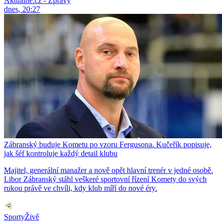
Aktuálně.cz - Zprávy
dnes, 20:27
Zábranský buduje Kometu po vzoru Fergusona. Kučeřík popisuje,
jak šéf kontroluje každý detail klubu
Majitel, generální manažer a nově opět hlavní trenér v jedné osobě.
Libor Zábranský stáhl veškeré sportovní řízení Komety do svých
rukou právě ve chvíli, kdy klub míří do nové éry.
SportyŽivě