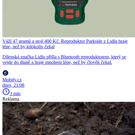
Váží 47 gramů a stojí 400 Kč. Reproduktor Parkside z Lidlu hraje
lépe, než by kdokoliv čekal
Dílenská značka Lidlu přišla s Bluetooth reproduktorem, který se
vejde do dlaně a hraje mnohem lépe, než by člověk čekal.
Mobify.cz
dnes, 21:08
3 min
Reklama