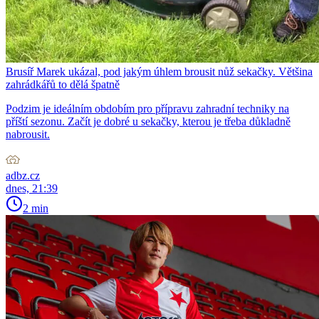
Brusíř Marek ukázal, pod jakým úhlem brousit nůž sekačky. Většina
zahrádkářů to dělá špatně
Podzim je ideálním obdobím pro přípravu zahradní techniky na
příští sezonu. Začít je dobré u sekačky, kterou je třeba důkladně
nabrousit.
adbz.cz
dnes, 21:39
2 min