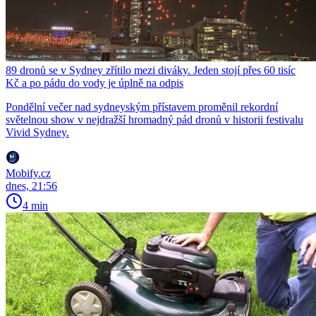
89 dronů se v Sydney zřítilo mezi diváky. Jeden stojí přes 60 tisíc
Kč a po pádu do vody je úplně na odpis
Pondělní večer nad sydneyským přístavem proměnil rekordní
světelnou show v nejdražší hromadný pád dronů v historii festivalu
Vivid Sydney.
Mobify.cz
dnes, 21:56
4 min