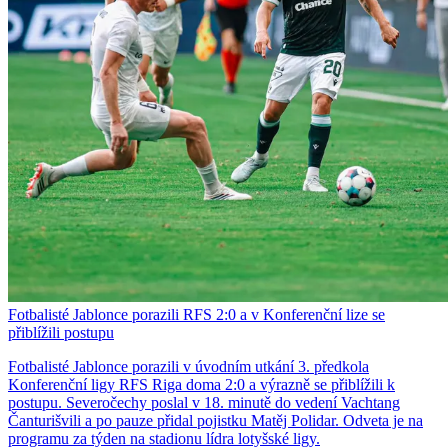
Fotbalisté Jablonce porazili RFS 2:0 a v Konferenční lize se
přiblížili postupu
Fotbalisté Jablonce porazili v úvodním utkání 3. předkola
Konferenční ligy RFS Riga doma 2:0 a výrazně se přiblížili k
postupu. Severočechy poslal v 18. minutě do vedení Vachtang
Čanturišvili a po pauze přidal pojistku Matěj Polidar. Odveta je na
programu za týden na stadionu lídra lotyšské ligy.