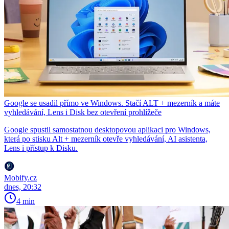
Google se usadil přímo ve Windows. Stačí ALT + mezerník a máte
vyhledávání, Lens i Disk bez otevření prohlížeče
Google spustil samostatnou desktopovou aplikaci pro Windows,
která po stisku Alt + mezerník otevře vyhledávání, AI asistenta,
Lens i přístup k Disku.
Mobify.cz
dnes, 20:32
4 min