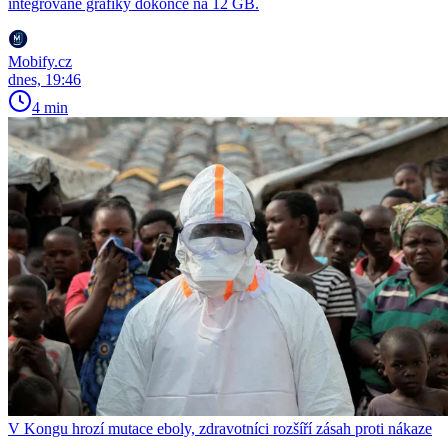
integrované grafiky dokonce na 12 GB.
Mobify.cz
dnes, 19:46
4 min
V Kongu hrozí mutace eboly, zdravotníci rozšíří zásah proti nákaze