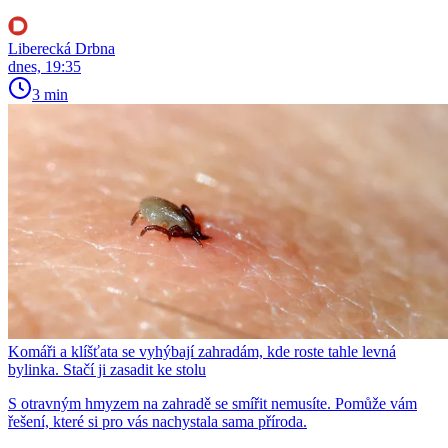
Liberecká Drbna
dnes, 19:35
3 min
Komáři a klíšťata se vyhýbají zahradám, kde roste tahle levná
bylinka. Stačí ji zasadit ke stolu
S otravným hmyzem na zahradě se smířit nemusíte. Pomůže vám
řešení, které si pro vás nachystala sama příroda.