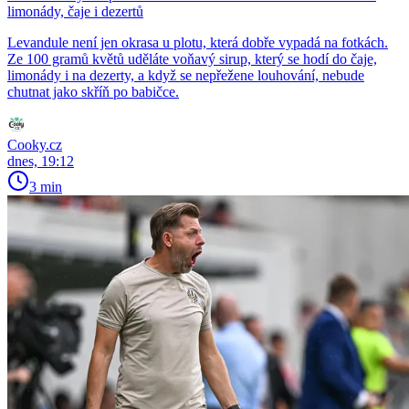
limonády, čaje i dezertů
Levandule není jen okrasa u plotu, která dobře vypadá na fotkách.
Ze 100 gramů květů uděláte voňavý sirup, který se hodí do čaje,
limonády i na dezerty, a když se nepřežene louhování, nebude
chutnat jako skříň po babičce.
Cooky.cz
dnes, 19:12
3 min