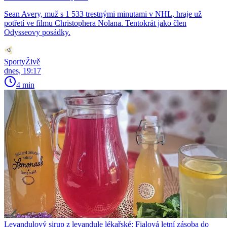
Sean Avery, muž s 1 533 trestnými minutami v NHL, hraje už
potřetí ve filmu Christophera Nolana. Tentokrát jako člen
Odysseovy posádky.
SportyŽivě
dnes, 19:17
4 min
Levandulový sirup z levandule lékařské: Fialová letní zásoba do