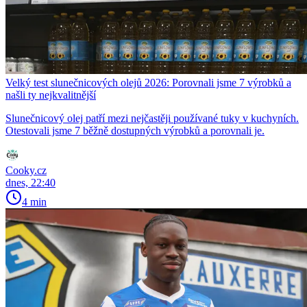
Velký test slunečnicových olejů 2026: Porovnali jsme 7 výrobků a
našli ty nejkvalitnější
Slunečnicový olej patří mezi nejčastěji používané tuky v kuchyních.
Otestovali jsme 7 běžně dostupných výrobků a porovnali je.
Cooky.cz
dnes, 22:40
4 min