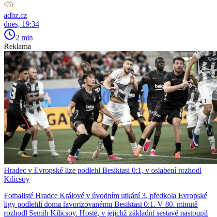
adbz.cz
dnes, 19:34
2 min
Reklama
Hradec v Evropské lize podlehl Besiktasi 0:1, v oslabení rozhodl
Kilicsoy
Fotbalisté Hradce Králové v úvodním utkání 3. předkola Evropské
ligy podlehli doma favorizovanému Besiktasi 0:1. V 80. minutě
rozhodl Semih Kilicsoy. Hosté, v jejichž základní sestavě nastoupil