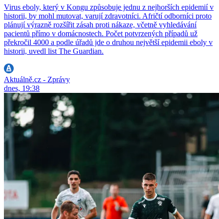
Virus eboly, který v Kongu způsobuje jednu z nejhorších epidemií v
historii, by mohl mutovat, varují zdravotníci. Afričtí odborníci proto
plánují výrazně rozšířit zásah proti nákaze, včetně vyhledávání
pacientů přímo v domácnostech. Počet potvrzených případů už
překročil 4000 a podle úřadů jde o druhou největší epidemii eboly v
historii, uvedl list The Guardian.
Aktuálně.cz - Zprávy
dnes, 19:38