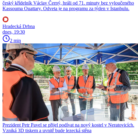
český křídelník Václav Černý, hráli od 71. minuty bez vyloučeného
Kassouma Ouattary. Odveta je na programu za týden v Istanbulu.
Hradecká Drbna
dnes, 19:30
2 min
Prezident Petr Pavel se přijel podívat na nový kostel v Neratovicích.
Vzniká 3D tiskem a uvnitř bude lezecká stěna