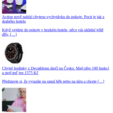
Action nově nabízí chytrou vychytávku do pokoje. Pocit je jak z
drahého hotelu
Když vejdete do pokoje v hezkém hotelu, něco vás uklidní ještě
dřív, […]
Chytré hodinky z Decathlonu útočí na Česko. Mají přes 100 funkcí
a stojí teď jen 1575 Kč
Představte si, že vyrazíte na ranní běh nebo na túru a chcete […]