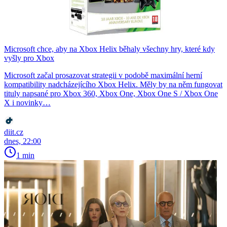
Microsoft chce, aby na Xbox Helix běhaly všechny hry, které kdy
vyšly pro Xbox
Microsoft začal prosazovat strategii v podobě maximální herní
kompatibility nadcházejícího Xbox Helix. Měly by na něm fungovat
tituly napsané pro Xbox 360, Xbox One, Xbox One S / Xbox One
X i novinky…
diit.cz
dnes, 22:00
1 min