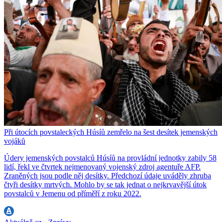
Při útocích povstaleckých Húsíů zemřelo na šest desítek jemenských
vojáků
Údery jemenských povstalců Húsíů na provládní jednotky zabily 58
lidí, řekl ve čtvrtek nejmenovaný vojenský zdroj agentuře AFP.
Zraněných jsou podle něj desítky. Předchozí údaje uváděly zhruba
čtyři desítky mrtvých. Mohlo by se tak jednat o nejkrvavější útok
povstalců v Jemenu od příměří z roku 2022.