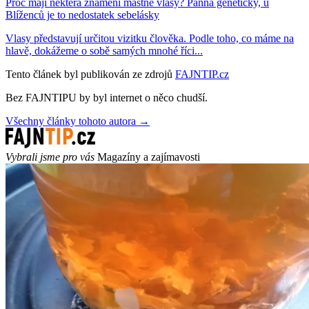
Proč mají některá znamení mastné vlasy? Panna geneticky, u
Blíženců je to nedostatek sebelásky
Vlasy představují určitou vizitku člověka. Podle toho, co máme na
hlavě, dokážeme o sobě samých mnohé říci...
Tento článek byl publikován ze zdrojů
FAJNTIP.cz
Bez FAJNTIPU by byl internet o něco chudší.
Všechny články tohoto autora →
Vybrali jsme pro vás
Magazíny a zajímavosti