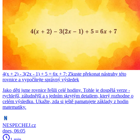
4(x + 2) - 3(2x - 1) + 5 = 6x + 7: Zkuste překonat nástrahy této
rovnice a vypočítejte správný výsledek
Jako děti jsme rovnice řešili celé hodiny. Tohle je dospělá verze -
rychlejší, záludnější a s jedním skrytým detailem, který rozhodne o
celém výsledku. Ukažte, zda si ještě pamatujete základy z hodin
matematiky.
NESPECHEJ.cz
dnes, 06:05
1 min