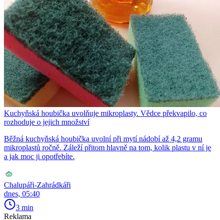
Kuchyňská houbička uvolňuje mikroplasty. Vědce překvapilo, co
rozhoduje o jejich množství
Běžná kuchyňská houbička uvolní při mytí nádobí až 4,2 gramu
mikroplastů ročně. Záleží přitom hlavně na tom, kolik plastu v ní je
a jak moc ji opotřebíte.
Chalupáři-Zahrádkáři
dnes, 05:40
3 min
Reklama