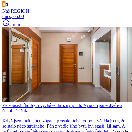
Náš REGION
dnes, 06:00
2 min
Ze sousedního bytu vycházel hrozný puch. Vyrazili jsme dveře a
čekal nás šok
Když jsem ucítila ten zápach prosakující chodbou, věděla jsem, že
se stalo něco strašného. Pán z vedlejšího bytu byl starší, žil sám. A
teď z jeho dveří táhlo něco, co mi doslova svíralo žaludek. Zavolala