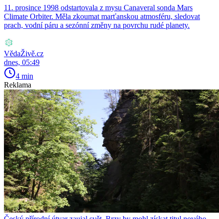
11. prosince 1998 odstartovala z mysu Canaveral sonda Mars
Climate Orbiter. Měla zkoumat marťanskou atmosféru, sledovat
prach, vodní páru a sezónní změny na povrchu rudé planety.
VědaŽivě.cz
dnes, 05:49
4 min
Reklama
Český přírodní útvar zaujal svět. Brzy by mohl získat titul nového