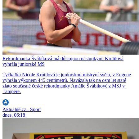
Rekordmanka Švábíková má důstojnou nástupkyni. Krutilová
vyhrála juniorské MS
Tyčkařka Nicole Krutilová je juniorskou mistryní světa, v Eugene
vyhrála výkonem 445 centimetrů. Navázala tak na osm let staré
zlato současné české rekordmanky Amálie Švábíkové z MSJ v
Tampere.
Aktuálně.cz - Sport
dnes, 06:18