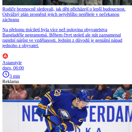
Rodiče bezmocně sledovali, jak děti přicházejí o lepší budoucnost.
Odvážný plán proměnil jejich největšího nepřítele v nečekanou
záchranu
Na přelomu tisíciletí byla více než polovina obyvatelstva
Bangladéše negramotná. Během čtvrt století ale stát zaznamenal
rapidní nárůst ve vzdělanosti. Jedním z důvodů je geniální nápad
jednoho z obyvatel.
Asianstyle
dnes, 06:00
3 min
Reklama