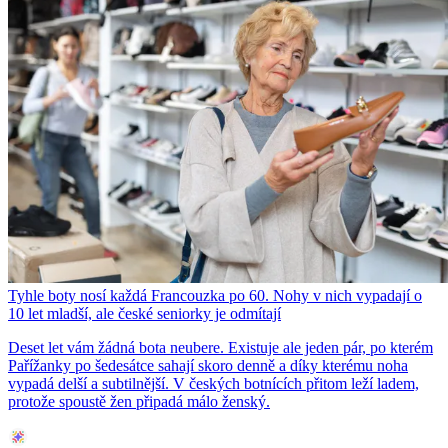
Tyhle boty nosí každá Francouzka po 60. Nohy v nich vypadají o
10 let mladší, ale české seniorky je odmítají
Deset let vám žádná bota neubere. Existuje ale jeden pár, po kterém
Pařížanky po šedesátce sahají skoro denně a díky kterému noha
vypadá delší a subtilnější. V českých botnících přitom leží ladem,
protože spoustě žen připadá málo ženský.