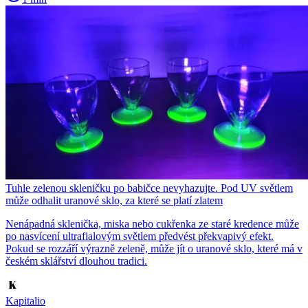
Tuhle zelenou skleničku po babičce nevyhazujte. Pod UV světlem
může odhalit uranové sklo, za které se platí zlatem
Nenápadná sklenička, miska nebo cukřenka ze staré kredence může
po nasvícení ultrafialovým světlem předvést překvapivý efekt.
Pokud se rozzáří výrazně zeleně, může jít o uranové sklo, které má v
českém sklářství dlouhou tradici.
Kapitalio