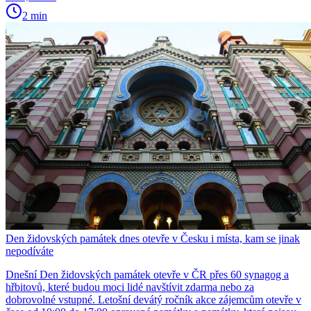
2 min
Den židovských památek dnes otevře v Česku i místa, kam se jinak
nepodíváte
Dnešní Den židovských památek otevře v ČR přes 60 synagog a
hřbitovů, které budou moci lidé navštívit zdarma nebo za
dobrovolné vstupné. Letošní devátý ročník akce zájemcům otevře v