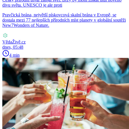
divu světa. UNESCO je ale proti
Pravčická brána, největší pískovcová skalní brána v Evropě, se
dostala mezi 77 nejlepších přírodních míst planety v globální soutěži
New7Wonders of Nature.
VědaŽivě.cz
dnes, 05:48
4 min