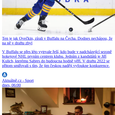
Ten je jak Ovečkin, zírali v Buffalu na Čecha. Dodnes nechápou, že
na ně v draftu zbyl
V Buffalu se přes léto vytrvale řeší, kdo bude v nadcházející sezoně
hokejové NHL prvním centrem klubu. Jedním z kandidátů je Jiří
Kulich, kterému Sabres do budoucna hodně věří. V draftu 2022 se
přitom smiřovali s tím, že jim českou naději vyfoukne konkurence.
Aktuálně.cz - Sport
dnes, 06:00