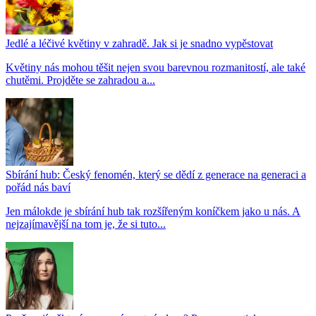
Jedlé a léčivé květiny v zahradě. Jak si je snadno vypěstovat
Květiny nás mohou těšit nejen svou barevnou rozmanitostí, ale také
chutěmi. Projděte se zahradou a...
Sbírání hub: Český fenomén, který se dědí z generace na generaci a
pořád nás baví
Jen málokde je sbírání hub tak rozšířeným koníčkem jako u nás. A
nejzajímavější na tom je, že si tuto...