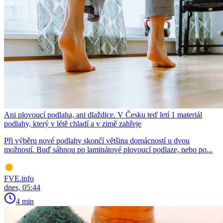
Ani plovoucí podlaha, ani dlaždice. V Česku teď letí 1 materiál
podlahy, který v létě chladí a v zimě zahřeje
Při výběru nové podlahy skončí většina domácností u dvou
možností. Buď sáhnou po laminátové plovoucí podlaze, nebo po...
FVE.info
dnes, 05:44
4 min