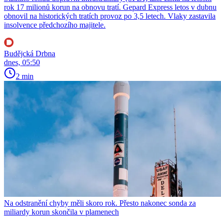
rok 17 milionů korun na obnovu tratí. Gepard Express letos v dubnu
obnovil na historických tratích provoz po 3,5 letech. Vlaky zastavila
insolvence předchozího majitele.
Budějcká Drbna
dnes, 05:50
2 min
Na odstranění chyby měli skoro rok. Přesto nakonec sonda za
miliardy korun skončila v plamenech