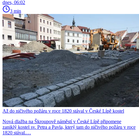
dnes, 06:02
3 min
Až do ničivého požáru v roce 1820 stával v České Lípě kostel
Nová dlažba na Škroupově náměstí v České Lípě připomene
zaniklý kostel sv. Petra a Pavla, který tam do ničivého požáru v roce
1820 stával.…