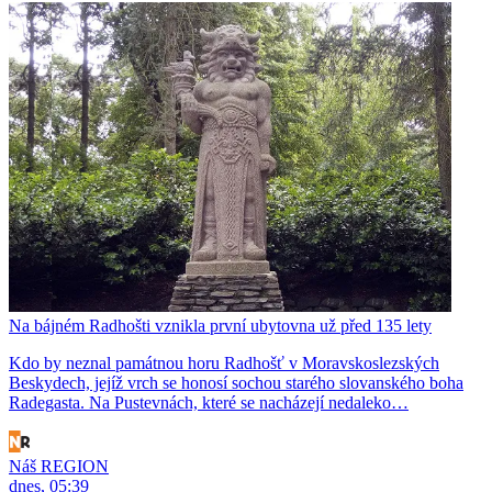
Na bájném Radhošti vznikla první ubytovna už před 135 lety
Kdo by neznal památnou horu Radhošť v Moravskoslezských
Beskydech, jejíž vrch se honosí sochou starého slovanského boha
Radegasta. Na Pustevnách, které se nacházejí nedaleko…
Náš REGION
dnes, 05:39