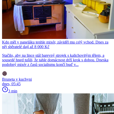
Kdo měl v paneláku tenhle mixér, záviděl mu celý vchod. Dnes za
něj sběratelé dají až 8 000 Kč
Stačilo, aby na lince stál barevný strojek s kalichovitým tělem, a
sousedé hned tušili, že tahle domácnost drží krok s dobou. Dneska
podobný mixér z časů socialismu končí buď v...
Bruneta v kuchyni
dnes, 05:45
3 min