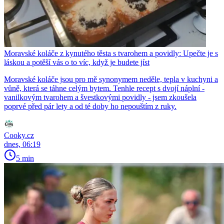
Moravské koláče z kynutého těsta s tvarohem a povidly: Upečte je s
láskou a potěší vás o to víc, když je budete jíst
Moravské koláče jsou pro mě synonymem neděle, tepla v kuchyni a
vůně, která se táhne celým bytem. Tenhle recept s dvojí náplní -
vanilkovým tvarohem a švestkovými povidly - jsem zkoušela
poprvé před pár lety a od té doby ho nepouštím z ruky.
Cooky.cz
dnes, 06:19
5 min