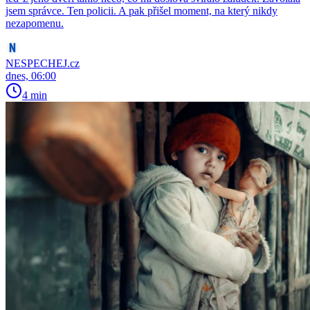
jsem správce. Ten policii. A pak přišel moment, na který nikdy
nezapomenu.
NESPECHEJ.cz
dnes, 06:00
4 min