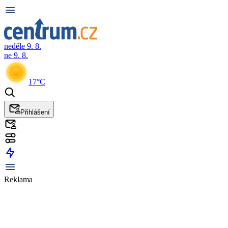
neděle 9. 8.
ne 9. 8.
17°C
Přihlášení
Reklama