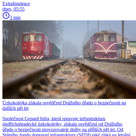
ExtraInspirace
dnes, 05:55
3 min
Úzkokolejka získala osvědčení Drážního úřadu o bezpečnosti na
dalších pět let
Společnost Gepard Infra, která spravuje infrastrukturu
jindřichohradecké úzkokolejky, získala osvědčení od Drážního
úřadu o bezpečnosti provozovatele dráhy na příštích pět let. Od
Státního fondu dopravní infrastruktury (SFDI) také získá na letošní