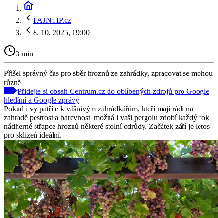
FAJNTIP.cz
8. 10. 2025, 19:00
3 min
Přišel správný čas pro sběr hroznů ze zahrádky, zpracovat se mohou
různě
Přidejte si obsah Centrum.cz do oblíbených zdrojů pro Google
hledání a Google zprávy
Pokud i vy patříte k vášnivým zahrádkářům, kteří mají rádi na
zahradě pestrost a barevnost, možná i vaši pergolu zdobí každý rok
nádherné střapce hroznů některé stolní odrůdy. Začátek září je letos
pro sklizeň ideální.