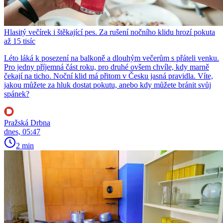
Hlasitý večírek i štěkající pes. Za rušení nočního klidu hrozí pokuta
až 15 tisíc
Léto láká k posezení na balkoně a dlouhým večerům s přáteli venku.
Pro jedny příjemná část roku, pro druhé ovšem chvíle, kdy marně
čekají na ticho. Noční klid má přitom v Česku jasná pravidla. Víte,
jakou můžete za hluk dostat pokutu, anebo kdy můžete bránit svůj
spánek?
Pražská Drbna
dnes, 05:47
2 min