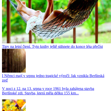
Tipy na letní čtení. Tyto knihy ještě stihnete do konce léta přečíst
I Němci mají v srpnu jedno tragické výročí: Jak vznikla Berlínská
zeď
V noci z 12. na 13. srpna v roce 1961 byla zahájena stavba
Berlínské zdi. Stavba, která měla délku 155 km...