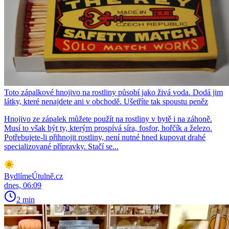
Toto zápalkové hnojivo na rostliny působí jako živá voda. Dodá jim
látky, které nenajdete ani v obchodě. Ušetříte tak spoustu peněz
Hnojivo ze zápalek můžete použít na rostliny v bytě i na záhoně.
Musí to však být ty, kterým prospívá síra, fosfor, hořčík a železo.
Potřebujete-li přihnojit rostliny, není nutné hned kupovat drahé
specializované přípravky. Stačí se...
BydlímeÚtulně.cz
dnes, 06:09
2 min