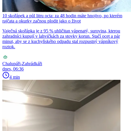
10 skořápek a půl litru octa: za 48 hodin máte hnojivo, po kterém
rajčata a okurky začnou plodit jako o život
Vaječná skořápka je z 95 % uhličitan vápenatý, surovina, kterou
zahradníci kupují v lahvičkách za stovky korun. Stačí ocet a pár
minut, aby se z kuchyňského odpadu stal rozpustný vápníkový
roztok.
Chalupáři-Zahrádkáři
dnes, 06:36
4 min