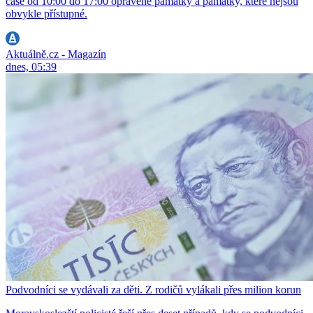
čase od 10:00 do 17:00 opravené památky a památky, které nejsou
obvykle přístupné.
Aktuálně.cz - Magazín
dnes, 05:39
Podvodníci se vydávali za děti. Z rodičů vylákali přes milion korun