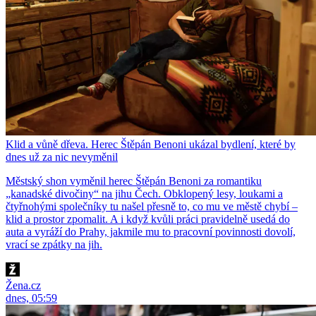
Klid a vůně dřeva. Herec Štěpán Benoni ukázal bydlení, které by
dnes už za nic nevyměnil
Městský shon vyměnil herec Štěpán Benoni za romantiku
„kanadské divočiny“ na jihu Čech. Obklopený lesy, loukami a
čtyřnohými společníky tu našel přesně to, co mu ve městě chybí –
klid a prostor zpomalit. A i když kvůli práci pravidelně usedá do
auta a vyráží do Prahy, jakmile mu to pracovní povinnosti dovolí,
vrací se zpátky na jih.
Žena.cz
dnes, 05:59