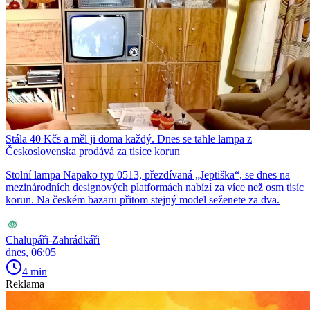
Stála 40 Kčs a měl ji doma každý. Dnes se tahle lampa z
Československa prodává za tisíce korun
Stolní lampa Napako typ 0513, přezdívaná „Jeptiška“, se dnes na
mezinárodních designových platformách nabízí za více než osm tisíc
korun. Na českém bazaru přitom stejný model seženete za dva.
Chalupáři-Zahrádkáři
dnes, 06:05
4 min
Reklama