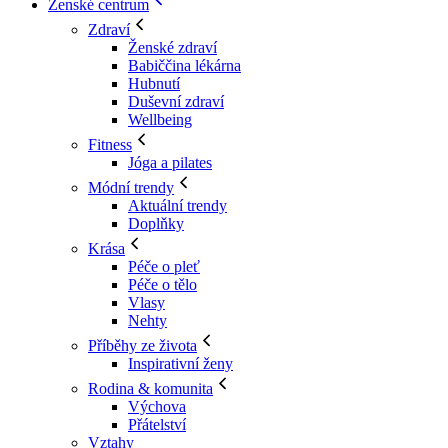
Ženské centrum
Zdraví
Ženské zdraví
Babiččina lékárna
Hubnutí
Duševní zdraví
Wellbeing
Fitness
Jóga a pilates
Módní trendy
Aktuální trendy
Doplňky
Krása
Péče o pleť
Péče o tělo
Vlasy
Nehty
Příběhy ze života
Inspirativní ženy
Rodina & komunita
Výchova
Přátelství
Vztahy