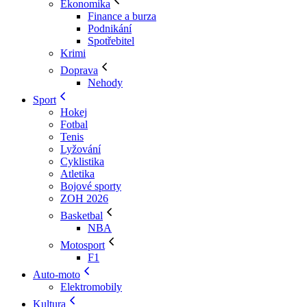
Ekonomika
Finance a burza
Podnikání
Spotřebitel
Krimi
Doprava
Nehody
Sport
Hokej
Fotbal
Tenis
Lyžování
Cyklistika
Atletika
Bojové sporty
ZOH 2026
Basketbal
NBA
Motosport
F1
Auto-moto
Elektromobily
Kultura