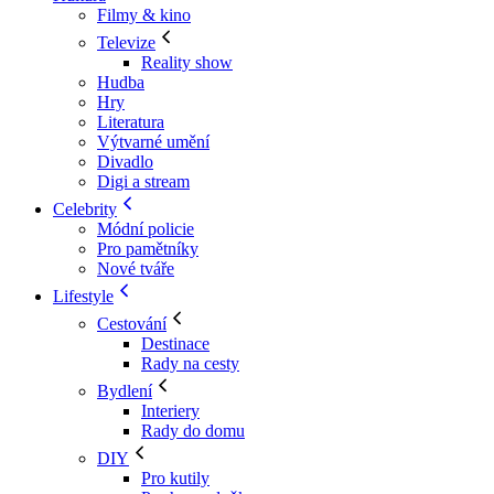
Filmy & kino
Televize
Reality show
Hudba
Hry
Literatura
Výtvarné umění
Divadlo
Digi a stream
Celebrity
Módní policie
Pro pamětníky
Nové tváře
Lifestyle
Cestování
Destinace
Rady na cesty
Bydlení
Interiery
Rady do domu
DIY
Pro kutily