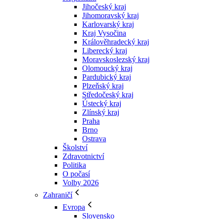
Jihočeský kraj
Jihomoravský kraj
Karlovarský kraj
Kraj Vysočina
Králověhradecký kraj
Liberecký kraj
Moravskoslezský kraj
Olomoucký kraj
Pardubický kraj
Plzeňský kraj
Středočeský kraj
Ústecký kraj
Zlínský kraj
Praha
Brno
Ostrava
Školství
Zdravotnictví
Politika
O počasí
Volby 2026
Zahraničí
Evropa
Slovensko