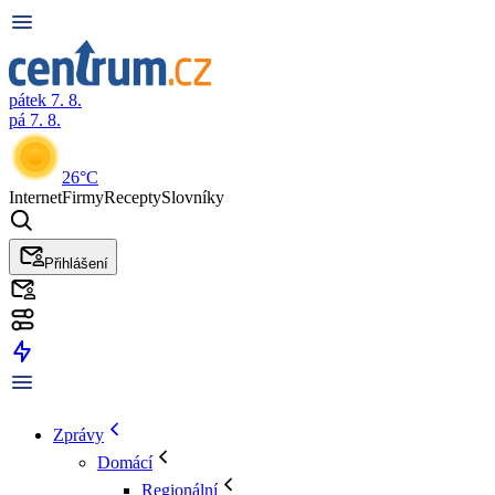
pátek 7. 8.
pá 7. 8.
26°C
Internet
Firmy
Recepty
Slovníky
Přihlášení
Zprávy
Domácí
Regionální