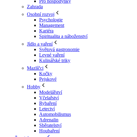
Pro hospodyňky
Zahrada
Osobní rozvoj
Psychologie
Management
Kariéra
Spiritualita a náboženství
Jídlo a vaření
Světová gastronomie
Levné vaření
Kulinářské triky
Mazlíčci
Kočky
Pejskové
Hobby
Modelářství
Včelařství
Rybaření
Letectví
Automobilismus
Adrenalin
Sběratelství
Houbaření