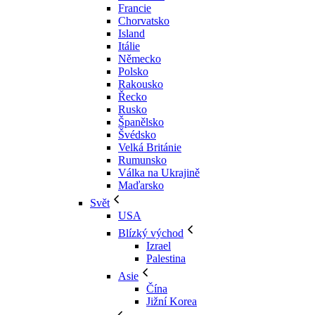
Francie
Chorvatsko
Island
Itálie
Německo
Polsko
Rakousko
Řecko
Rusko
Španělsko
Švédsko
Velká Británie
Rumunsko
Válka na Ukrajině
Maďarsko
Svět
USA
Blízký východ
Izrael
Palestina
Asie
Čína
Jižní Korea