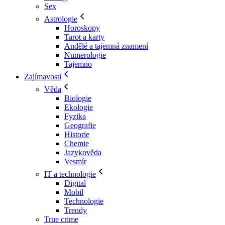
Sex
Astrologie
Horoskopy
Tarot a karty
Andělé a tajemná znamení
Numerologie
Tajemno
Zajímavosti
Věda
Biologie
Ekologie
Fyzika
Geografie
Historie
Chemie
Jazykověda
Vesmír
IT a technologie
Digital
Mobil
Technologie
Trendy
True crime