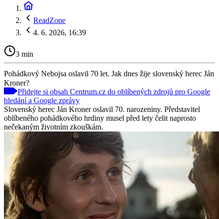
ReadZone
4. 6. 2026, 16:39
3 min
Pohádkový Nebojsa oslavil 70 let. Jak dnes žije slovenský herec Ján
Kroner?
Přidejte si obsah Centrum.cz do oblíbených zdrojů pro Google
hledání a Google zprávy
Slovenský herec Ján Kroner oslavil 70. narozeniny. Představitel
oblíbeného pohádkového hrdiny musel před lety čelit naprosto
nečekaným životním zkouškám.