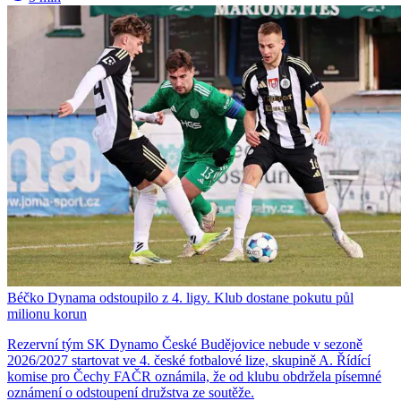
Béčko Dynama odstoupilo z 4. ligy. Klub dostane pokutu půl
milionu korun
Rezervní tým SK Dynamo České Budějovice nebude v sezoně
2026/2027 startovat ve 4. české fotbalové lize, skupině A. Řídící
komise pro Čechy FAČR oznámila, že od klubu obdržela písemné
oznámení o odstoupení družstva ze soutěže.