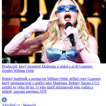
Producent, který proměnil Madonnu a získal s ní tři Grammy.
Zemřel William Orbit
Britský hudebník a producent William Orbit, držitel ceny Grammy,
který spolupracoval s umělci jako Madonna, Britney Spears a U2,
zemřel ve věku 69 let. O jeho úmrtí informovali jeho rodina a
přátelé, napsala agentura AFP.
Aktuálně.cz - Magazín