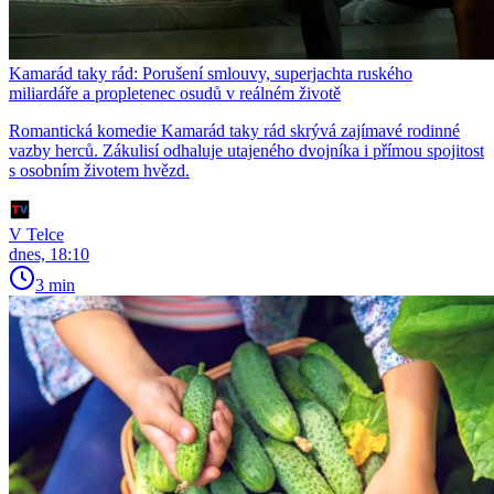
Kamarád taky rád: Porušení smlouvy, superjachta ruského
miliardáře a propletenec osudů v reálném životě
Romantická komedie Kamarád taky rád skrývá zajímavé rodinné
vazby herců. Zákulisí odhaluje utajeného dvojníka i přímou spojitost
s osobním životem hvězd.
V Telce
dnes, 18:10
3 min