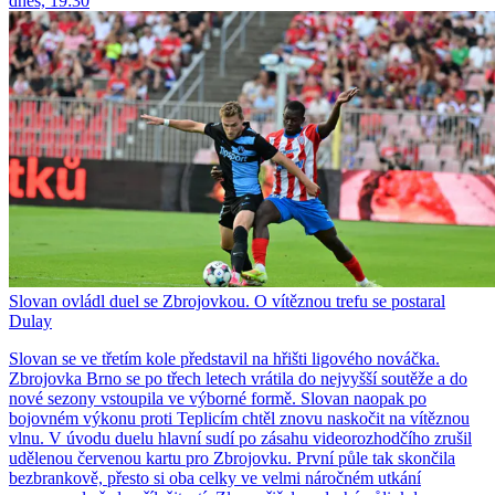
dnes, 19:30
Slovan ovládl duel se Zbrojovkou. O vítěznou trefu se postaral
Dulay
Slovan se ve třetím kole představil na hřišti ligového nováčka.
Zbrojovka Brno se po třech letech vrátila do nejvyšší soutěže a do
nové sezony vstoupila ve výborné formě. Slovan naopak po
bojovném výkonu proti Teplicím chtěl znovu naskočit na vítěznou
vlnu. V úvodu duelu hlavní sudí po zásahu videorozhodčího zrušil
udělenou červenou kartu pro Zbrojovku. První půle tak skončila
bezbrankově, přesto si oba celky ve velmi náročném utkání