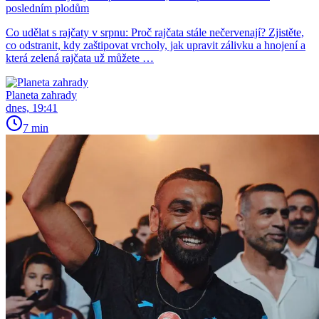
posledním plodům
Co udělat s rajčaty v srpnu: Proč rajčata stále nečervenají? Zjistěte,
co odstranit, kdy zaštipovat vrcholy, jak upravit zálivku a hnojení a
která zelená rajčata už můžete …
Planeta zahrady
dnes, 19:41
7 min