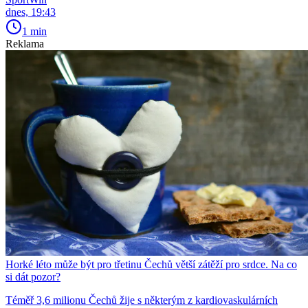
dnes, 19:43
1 min
Reklama
Horké léto může být pro třetinu Čechů větší zátěží pro srdce. Na co
si dát pozor?
Téměř 3,6 milionu Čechů žije s některým z kardiovaskulárních