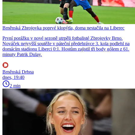
Brněnská Zbrojovka poprvé klopýtla, doma nestačila na Liberec
První porážku v nové sezoně utrpěli fotbalisté Zbrojovky Brno.
Nováček nejvyšší soutěže v páteční předehrávce 3. kola podlehl na
domácím stadionu Liberci 0:1. Hostům zajistil tři body gólem z 61.
minuty Patrik Dulay.
Brněnská Drbna
dnes, 19:40
2 min