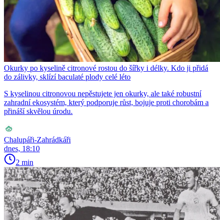
Okurky po kyselině citronové rostou do šířky i délky. Kdo ji přidá
do zálivky, sklízí baculaté plody celé léto
S kyselinou citronovou nepěstujete jen okurky, ale také robustní
zahradní ekosystém, který podporuje růst, bojuje proti chorobám a
přináší skvělou úrodu.
Chalupáři-Zahrádkáři
dnes, 18:10
2 min