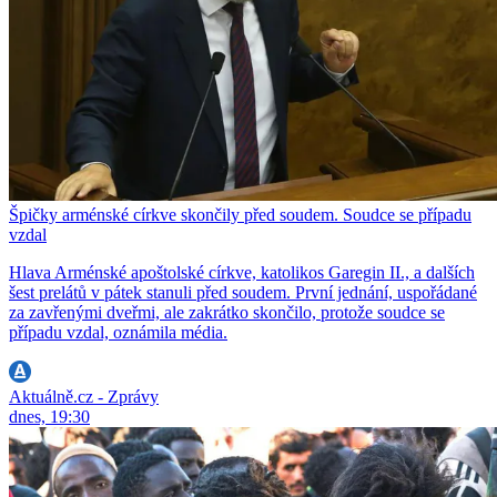
Špičky arménské církve skončily před soudem. Soudce se případu
vzdal
Hlava Arménské apoštolské církve, katolikos Garegin II., a dalších
šest prelátů v pátek stanuli před soudem. První jednání, uspořádané
za zavřenými dveřmi, ale zakrátko skončilo, protože soudce se
případu vzdal, oznámila média.
Aktuálně.cz - Zprávy
dnes, 19:30