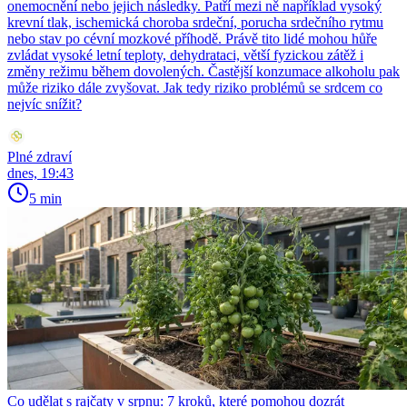
onemocnění nebo jejich následky. Patří mezi ně například vysoký
krevní tlak, ischemická choroba srdeční, porucha srdečního rytmu
nebo stav po cévní mozkové příhodě. Právě tito lidé mohou hůře
zvládat vysoké letní teploty, dehydrataci, větší fyzickou zátěž i
změny režimu během dovolených. Častější konzumace alkoholu pak
může riziko dále zvyšovat. Jak tedy riziko problémů se srdcem co
nejvíc snížit?
Plné zdraví
dnes, 19:43
5 min
Co udělat s rajčaty v srpnu: 7 kroků, které pomohou dozrát