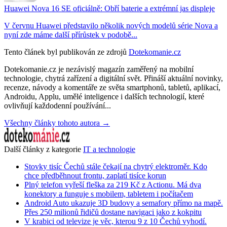
Huawei Nova 16 SE oficiálně: Obří baterie a extrémní jas displeje
V červnu Huawei představilo několik nových modelů série Nova a
nyní zde máme další přírůstek v podobě...
Tento článek byl publikován ze zdrojů
Dotekomanie.cz
Dotekomanie.cz je nezávislý magazín zaměřený na mobilní
technologie, chytrá zařízení a digitální svět. Přináší aktuální novinky,
recenze, návody a komentáře ze světa smartphonů, tabletů, aplikací,
Androidu, Applu, umělé inteligence i dalších technologií, které
ovlivňují každodenní používání...
Všechny články tohoto autora →
Další články z kategorie
IT a technologie
Stovky tisíc Čechů stále čekají na chytrý elektroměr. Kdo
chce předběhnout frontu, zaplatí tisíce korun
Plný telefon vyřeší fleška za 219 Kč z Actionu. Má dva
konektory a funguje s mobilem, tabletem i počítačem
Android Auto ukazuje 3D budovy a semafory přímo na mapě.
Přes 250 milionů řidičů dostane navigaci jako z kokpitu
V krabici od televize je věc, kterou 9 z 10 Čechů vyhodí.