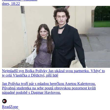
dnes, 18:22
Nejmladší syn Bolka Polívky Jan ukázal svou partnerku. Vždyť to
je celá Vlastička z Dědictví, píší lidé
Jan Polívka tvoří pár s mladou herečkou Anetou Kalertovou.
Půvabná studentka na sebe poutá obrovskou pozornost kvůli
nápadné podobě s Dagmar Havlovou.
ReadZone