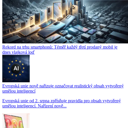
Rekord na trhu smartphonů: Téměř každý třetí prodaný mobil je
dnes vlajková loď
Evropská unie nově nařizuje označovat realistický obsah vytvořený
umělou inteligencí
Evropská unie od 2. srpna zpřísňuje pravidla pro obsah vytvořený
umělou inteligencí. Nařízení nově...