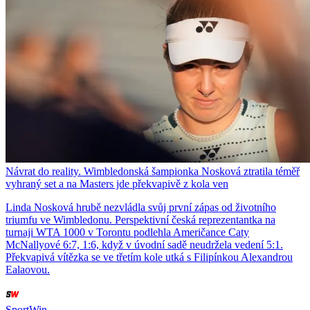
Návrat do reality. Wimbledonská šampionka Nosková ztratila téměř
vyhraný set a na Masters jde překvapivě z kola ven
Linda Nosková hrubě nezvládla svůj první zápas od životního
triumfu ve Wimbledonu. Perspektivní česká reprezentantka na
turnaji WTA 1000 v Torontu podlehla Američance Caty
McNallyové 6:7, 1:6, když v úvodní sadě neudržela vedení 5:1.
Překvapivá vítězka se ve třetím kole utká s Filipínkou Alexandrou
Ealaovou.
SportWin