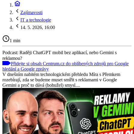
Zajímavosti
IT a technologie
14. 5. 2026, 16:00
1 min
Podcast: Raději ChatGPT mobil bez aplikací, nebo Gemini s
reklamou?
Přidejte si obsah Centrum.cz do oblíbených zdrojů pro Google
hledání a Google zprávy
V dnešním nabitém technologickém přehledu Míra s Přemkem
rozebírají, zda se budeme muset smířit s reklamami v Google
Gemini a proč to dává (bohužel) smysl....