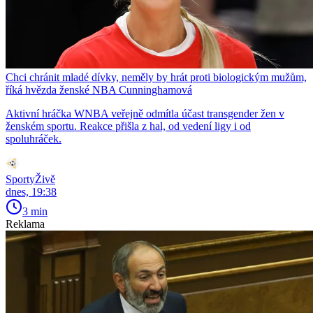
Chci chránit mladé dívky, neměly by hrát proti biologickým mužům,
říká hvězda ženské NBA Cunninghamová
Aktivní hráčka WNBA veřejně odmítla účast transgender žen v
ženském sportu. Reakce přišla z hal, od vedení ligy i od
spoluhráček.
SportyŽivě
dnes, 19:38
3 min
Reklama