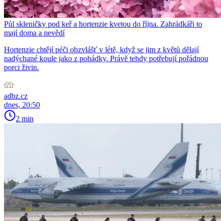
Půl skleničky pod keř a hortenzie kvetou do října. Zahrádkáři to
mají doma a nevědí
Hortenzie chtějí péči obzvlášť v létě, když se jim z květů dělají
nadýchané koule jako z pohádky. Právě tehdy potřebují pořádnou
porci živin.
adbz.cz
dnes, 20:50
2 min