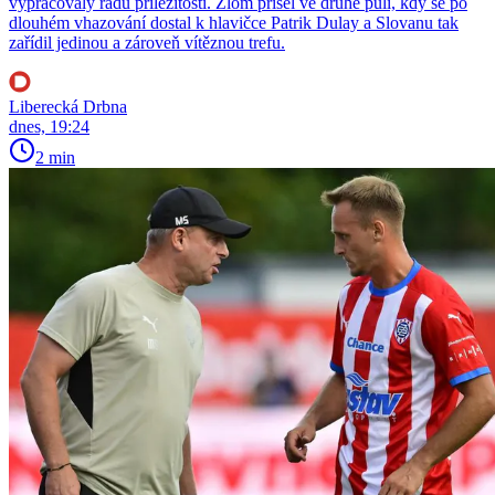
vypracovaly řadu příležitostí. Zlom přišel ve druhé půli, kdy se po
dlouhém vhazování dostal k hlavičce Patrik Dulay a Slovanu tak
zařídil jedinou a zároveň vítěznou trefu.
Liberecká Drbna
dnes, 19:24
2 min