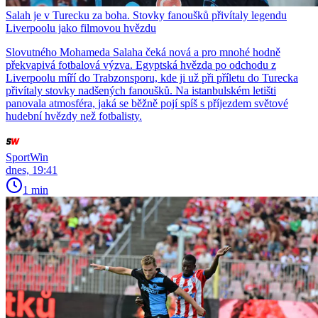
Salah je v Turecku za boha. Stovky fanoušků přivítaly legendu
Liverpoolu jako filmovou hvězdu
Slovutného Mohameda Salaha čeká nová a pro mnohé hodně
překvapivá fotbalová výzva. Egyptská hvězda po odchodu z
Liverpoolu míří do Trabzonsporu, kde ji už při příletu do Turecka
přivítaly stovky nadšených fanoušků. Na istanbulském letišti
panovala atmosféra, jaká se běžně pojí spíš s příjezdem světové
hudební hvězdy než fotbalisty.
SportWin
dnes, 19:41
1 min