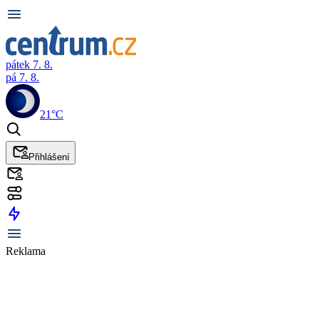
pátek 7. 8.
pá 7. 8.
21°C
Přihlášení
Reklama