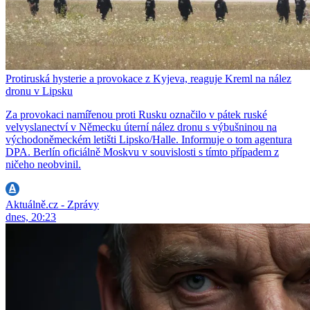
Protiruská hysterie a provokace z Kyjeva, reaguje Kreml na nález
dronu v Lipsku
Za provokaci namířenou proti Rusku označilo v pátek ruské
velvyslanectví v Německu úterní nález dronu s výbušninou na
východoněmeckém letišti Lipsko/Halle. Informuje o tom agentura
DPA. Berlín oficiálně Moskvu v souvislosti s tímto případem z
ničeho neobvinil.
Aktuálně.cz - Zprávy
dnes, 20:23