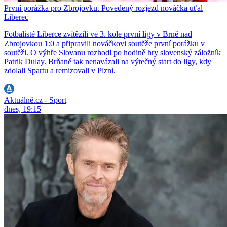
První porážka pro Zbrojovku. Povedený rozjezd nováčka uťal
Liberec
Fotbalisté Liberce zvítězili ve 3. kole první ligy v Brně nad
Zbrojovkou 1:0 a připravili nováčkovi soutěže první porážku v
soutěži. O výhře Slovanu rozhodl po hodině hry slovenský záložník
Patrik Dulay. Brňané tak nenavázali na výtečný start do ligy, kdy
zdolali Spartu a remizovali v Plzni.
Aktuálně.cz - Sport
dnes, 19:15