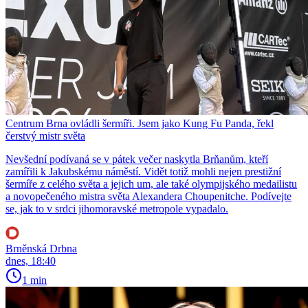
Centrum Brna ovládli šermíři. Jsem jako Kung Fu Panda, řekl
čerstvý mistr světa
Nevšední podívaná se v pátek večer naskytla Brňanům, kteří
zamířili k Jakubskému náměstí. Vidět totiž mohli nejen prestižní
šermíře z celého světa a jejich um, ale také olympijského medailistu
a novopečeného mistra světa Alexandera Choupenitche. Podívejte
se, jak to v srdci jihomoravské metropole vypadalo.
Brněnská Drbna
dnes, 18:40
1 min