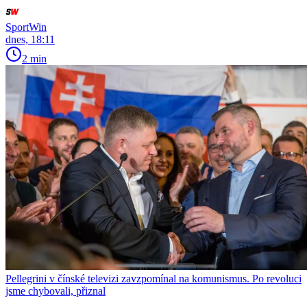
SportWin
dnes, 18:11
2 min
Pellegrini v čínské televizi zavzpomínal na komunismus. Po revoluci
jsme chybovali, přiznal