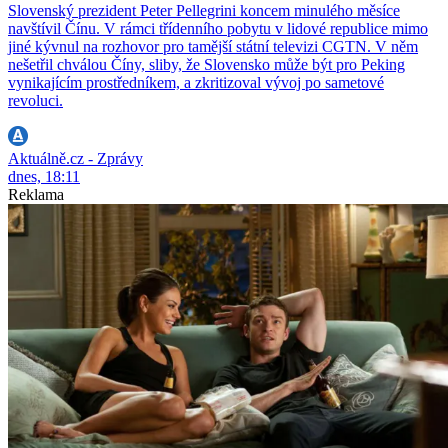
Slovenský prezident Peter Pellegrini koncem minulého měsíce
navštívil Čínu. V rámci třídenního pobytu v lidové republice mimo
jiné kývnul na rozhovor pro tamější státní televizi CGTN. V něm
nešetřil chválou Číny, sliby, že Slovensko může být pro Peking
vynikajícím prostředníkem, a zkritizoval vývoj po sametové
revoluci.
Aktuálně.cz - Zprávy
dnes, 18:11
Reklama