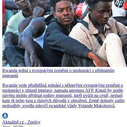
Rwanda jedná s evropskými zeměmi o spolupráci s přijímáním
migrantů
Rwanda vede předběžná jednání s některými evropskými zeměmi o
spolupráci v oblasti migrace, napsala agentura AFP. Kigali by podle
návrhu mohlo přijímat rodiny migrantů, kteří uvízli na cestě, nemají
kam jít nebo jsou z různých důvodů v ohrožení. Země dohody zatím
nedosáhly, uvedla mluvčí rwandské vlády Yolande Makoloová.
Aktuálně.cz - Zprávy