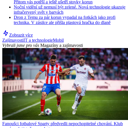
Přitom vás potěší a ještě ušetří stovky korun
Noční vidění už nemusí být zelené. Nová technologie ukazuje
infračervený svět v barvách
Dron z Temu za pár korun vypadal na fotkách jako profi
technika. V zásilce ale přišla plastová hračka do dlaně
Zobrazit více
Zajímavosti
IT a technologie
Mobil
Vybrali jsme pro vás
Magazíny a zajímavosti
Fanoušci fotbalové Sparty předvedli nepochopitelné chování. Klub