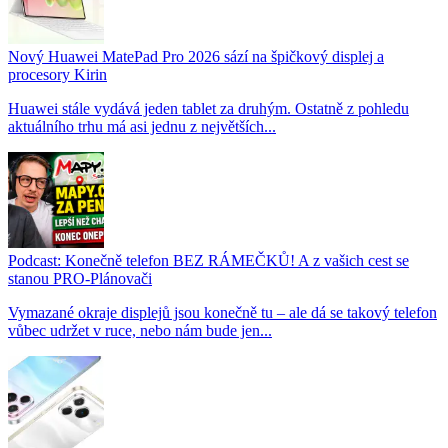
Nový Huawei MatePad Pro 2026 sází na špičkový displej a
procesory Kirin
Huawei stále vydává jeden tablet za druhým. Ostatně z pohledu
aktuálního trhu má asi jednu z největších...
Podcast: Konečně telefon BEZ RÁMEČKŮ! A z vašich cest se
stanou PRO-Plánovači
Vymazané okraje displejů jsou konečně tu – ale dá se takový telefon
vůbec udržet v ruce, nebo nám bude jen...