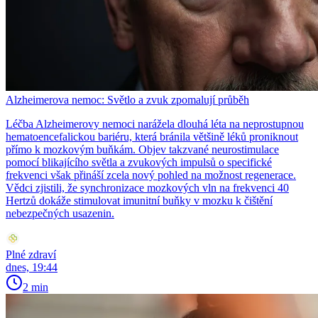
Alzheimerova nemoc: Světlo a zvuk zpomalují průběh
Léčba Alzheimerovy nemoci narážela dlouhá léta na neprostupnou
hematoencefalickou bariéru, která bránila většině léků proniknout
přímo k mozkovým buňkám. Objev takzvané neurostimulace
pomocí blikajícího světla a zvukových impulsů o specifické
frekvenci však přináší zcela nový pohled na možnost regenerace.
Vědci zjistili, že synchronizace mozkových vln na frekvenci 40
Hertzů dokáže stimulovat imunitní buňky v mozku k čištění
nebezpečných usazenin.
Plné zdraví
dnes, 19:44
2 min