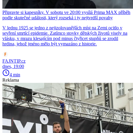
Připravte si kapesníky. V sobotu ve 20:00 vysílá Prima MAX příběh
podle skutečné události, který rozseká i ty nejtvrdší povahy
V lednu 1925 se jedno z nejizolovanějších míst na Zemi ocitlo v
sevření smrtící epidemie. Zatímco stovky dětských životů visely na
vlásku, v mrazu klesajícím pod minus čtyřicet stupňů se zrodil
hrdina, jehož jméno mělo být vymazáno z historie.
FAJNTIP.cz
dnes, 19:00
4 min
Reklama