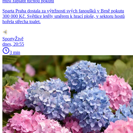
musí zaplatit tučnou pokutu
Sparta Praha dostala za výtržnosti svých fanoušků v Brně pokutu
300 000 Kč. Světlice letěly směrem k hrací ploše, v sektoru hostů
hořela střecha toalet.
SportyŽivě
dnes, 20:55
3 min