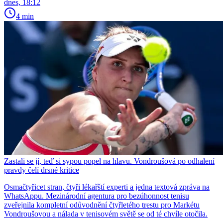
dnes, 18:12
4 min
Zastali se jí, teď si sypou popel na hlavu. Vondroušová po odhalení
pravdy čelí drsné kritice
Osmačtyřicet stran, čtyři lékařští experti a jedna textová zpráva na
WhatsAppu. Mezinárodní agentura pro bezúhonnost tenisu
zveřejnila kompletní odůvodnění čtyřletého trestu pro Markétu
Vondroušovou a nálada v tenisovém světě se od té chvíle otočila.