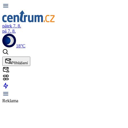
pátek 7. 8.
pá 7. 8.
18°C
Přihlášení
Reklama