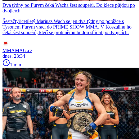
Dva týdny po Furym čeká Wacha šest soupeřů. Do klece půjdou po
dvojicích
Šestačtyřicetiletý Mariusz Wach se jen dva týdny po porážce s
Tysonem Furym vrací do PRIME SHOW MMA. V Koszalinu ho
čeká šest soupeřů, kteří se proti němu budou střídat po dvojicích.
MMAMAG.cz
dnes, 23:34
1 min