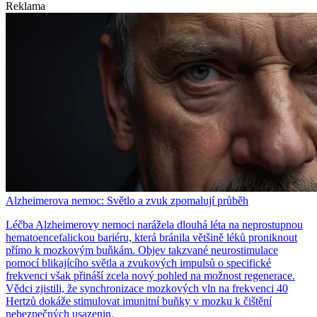
Reklama
Alzheimerova nemoc: Světlo a zvuk zpomalují průběh
Léčba Alzheimerovy nemoci narážela dlouhá léta na neprostupnou
hematoencefalickou bariéru, která bránila většině léků proniknout
přímo k mozkovým buňkám. Objev takzvané neurostimulace
pomocí blikajícího světla a zvukových impulsů o specifické
frekvenci však přináší zcela nový pohled na možnost regenerace.
Vědci zjistili, že synchronizace mozkových vln na frekvenci 40
Hertzů dokáže stimulovat imunitní buňky v mozku k čištění
nebezpečných usazenin.