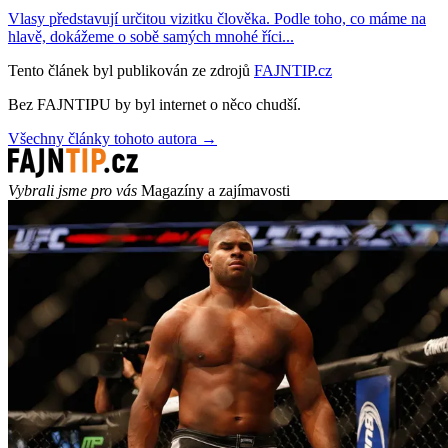
Vlasy představují určitou vizitku člověka. Podle toho, co máme na
hlavě, dokážeme o sobě samých mnohé říci...
Tento článek byl publikován ze zdrojů
FAJNTIP.cz
Bez FAJNTIPU by byl internet o něco chudší.
Všechny články tohoto autora →
Vybrali jsme pro vás
Magazíny a zajímavosti