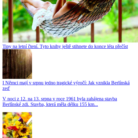
Tipy na letní čtení. Tyto knihy ještě stihnete do konce léta přečíst
I Němci mají v srpnu jedno tragické výročí: Jak vznikla Berlínská
zeď
V noci z 12. na 13. srpna v roce 1961 byla zahájena stavba
Berlínské zdi. Stavba, která měla délku 155 km...