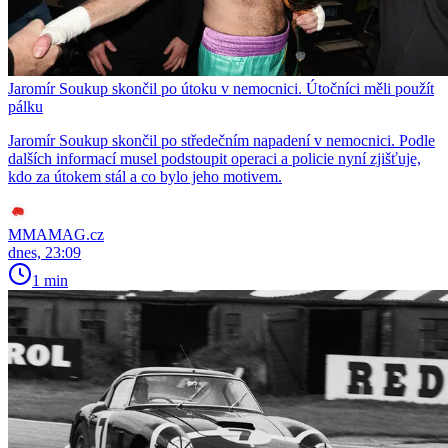
Jaromír Soukup skončil po útoku v nemocnici. Útočníci měli použít
pálku
Jaromír Soukup skončil po středečním napadení v nemocnici. Podle
dalších informací musel podstoupit operaci a policie nyní zjišťuje,
kdo za útokem stál a co bylo jeho motivem.
MMAMAG.cz
dnes, 23:09
1 min