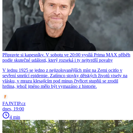
Připravte si kapesníky. V sobotu ve 20:00 vysílá Prima MAX příběh
podle skutečné události, který rozseká i ty nejtvrdší povahy
V lednu 1925 se jedno z nejizolovanějších míst na Zemi ocitlo v
sevření smrtící epidemie. Zatímco stovky dětských životů visely na
vlásku, v mrazu klesajícím pod minus čtyřicet stupňů se zrodil
hrdina, jehož jméno mělo být vymazáno z historie.
FAJNTIP.cz
dnes, 19:00
4 min