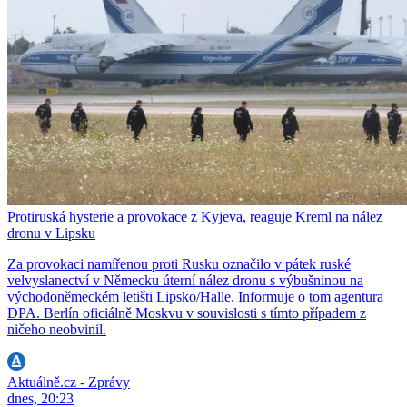
Protiruská hysterie a provokace z Kyjeva, reaguje Kreml na nález
dronu v Lipsku
Za provokaci namířenou proti Rusku označilo v pátek ruské
velvyslanectví v Německu úterní nález dronu s výbušninou na
východoněmeckém letišti Lipsko/Halle. Informuje o tom agentura
DPA. Berlín oficiálně Moskvu v souvislosti s tímto případem z
ničeho neobvinil.
Aktuálně.cz - Zprávy
dnes, 20:23