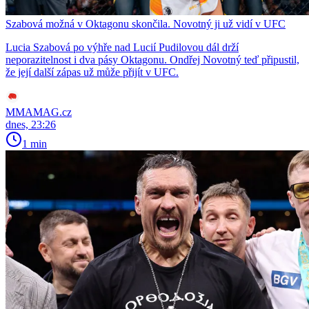
Szabová možná v Oktagonu skončila. Novotný ji už vidí v UFC
Lucia Szabová po výhře nad Lucií Pudilovou dál drží
neporazitelnost i dva pásy Oktagonu. Ondřej Novotný teď připustil,
že její další zápas už může přijít v UFC.
MMAMAG.cz
dnes, 23:26
1 min