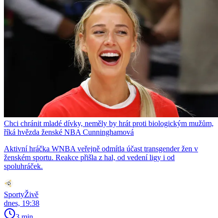
Chci chránit mladé dívky, neměly by hrát proti biologickým mužům,
říká hvězda ženské NBA Cunninghamová
Aktivní hráčka WNBA veřejně odmítla účast transgender žen v
ženském sportu. Reakce přišla z hal, od vedení ligy i od
spoluhráček.
SportyŽivě
dnes, 19:38
3 min