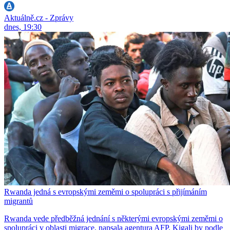
Aktuálně.cz - Zprávy
dnes, 19:30
Rwanda jedná s evropskými zeměmi o spolupráci s přijímáním
migrantů
Rwanda vede předběžná jednání s některými evropskými zeměmi o
spolupráci v oblasti migrace, napsala agentura AFP. Kigali by podle