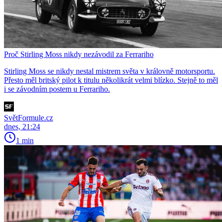
Proč Stirling Moss nikdy nezávodil za Ferrariho
Stirling Moss se nikdy nestal mistrem světa v královně motorsportu.
Přesto měl britský pilot k titulu několikrát velmi blízko. Stejně to měl
i se závodním postem u Ferrariho.
SvětFormule.cz
dnes, 21:24
1 min