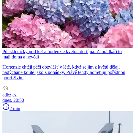
Půl skleničky pod keř a hortenzie kvetou do října. Zahrádkáři to
mají doma a nevědí
Hortenzie chtějí péči obzvlášť v létě, když se jim z květů dělají
nadýchané koule jako z pohádky. Právě tehdy potřebují pořádnou
porci živin.
adbz.cz
dnes, 20:50
2 min