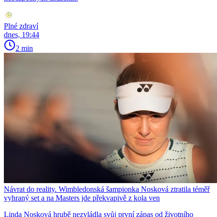
Plné zdraví
dnes, 19:44
2 min
Návrat do reality. Wimbledonská šampionka Nosková ztratila téměř
vyhraný set a na Masters jde překvapivě z kola ven
Linda Nosková hrubě nezvládla svůj první zápas od životního