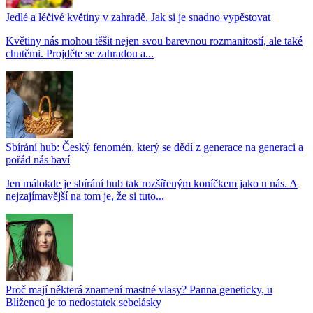
Jedlé a léčivé květiny v zahradě. Jak si je snadno vypěstovat
Květiny nás mohou těšit nejen svou barevnou rozmanitostí, ale také
chutěmi. Projděte se zahradou a...
Sbírání hub: Český fenomén, který se dědí z generace na generaci a
pořád nás baví
Jen málokde je sbírání hub tak rozšířeným koníčkem jako u nás. A
nejzajímavější na tom je, že si tuto...
Proč mají některá znamení mastné vlasy? Panna geneticky, u
Blíženců je to nedostatek sebelásky