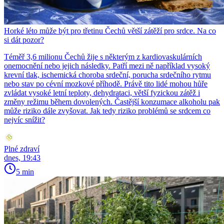
Horké léto může být pro třetinu Čechů větší zátěží pro srdce. Na co
si dát pozor?
Téměř 3,6 milionu Čechů žije s některým z kardiovaskulárních
onemocnění nebo jejich následky. Patří mezi ně například vysoký
krevní tlak, ischemická choroba srdeční, porucha srdečního rytmu
nebo stav po cévní mozkové příhodě. Právě tito lidé mohou hůře
zvládat vysoké letní teploty, dehydrataci, větší fyzickou zátěž i
změny režimu během dovolených. Častější konzumace alkoholu pak
může riziko dále zvyšovat. Jak tedy riziko problémů se srdcem co
nejvíc snížit?
Plné zdraví
dnes, 19:43
5 min