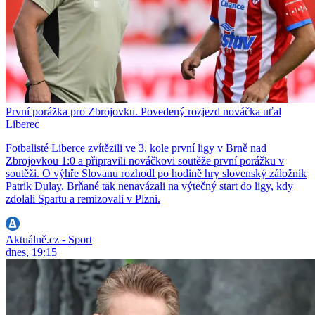
První porážka pro Zbrojovku. Povedený rozjezd nováčka uťal
Liberec
Fotbalisté Liberce zvítězili ve 3. kole první ligy v Brně nad
Zbrojovkou 1:0 a připravili nováčkovi soutěže první porážku v
soutěži. O výhře Slovanu rozhodl po hodině hry slovenský záložník
Patrik Dulay. Brňané tak nenavázali na výtečný start do ligy, kdy
zdolali Spartu a remizovali v Plzni.
Aktuálně.cz - Sport
dnes, 19:15