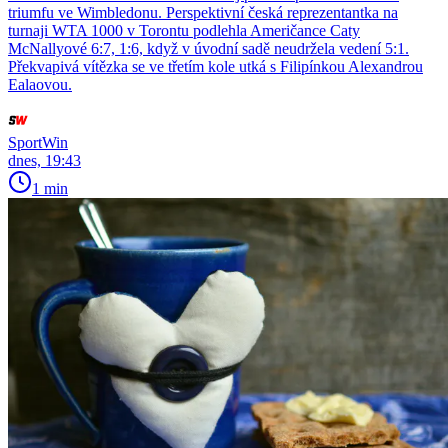
triumfu ve Wimbledonu. Perspektivní česká reprezentantka na
turnaji WTA 1000 v Torontu podlehla Američance Caty
McNallyové 6:7, 1:6, když v úvodní sadě neudržela vedení 5:1.
Překvapivá vítězka se ve třetím kole utká s Filipínkou Alexandrou
Ealaovou.
SportWin
dnes, 19:43
1 min