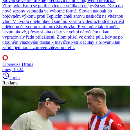
Slovan se ve třetím kole představil na hřišti ligového nováčka.
Zbrojovka Brno se po třech letech vrátila do nejvyšší soutěže a do
nové sezony vstoupila ve výborné formě. Slovan naopak po
bojovném výkonu proti Teplicím chtěl znovu naskočit na vítěznou
vlnu. V úvodu duelu hlavní sudí po zásahu videorozhodčího zrušil
udělenou červenou kartu pro Zbrojovku. První půle tak skončila
bezbrankově, přesto si oba celky ve velmi náročném utkání
vypracovaly řadu příležitostí. Zlom přišel ve druhé půli, kdy se po
dlouhém vhazování dostal k hlavičce Patrik Dulay a Slovanu tak
zařídil jedinou a zároveň vítěznou trefu.
Liberecká Drbna
dnes, 19:24
2 min
Reklama