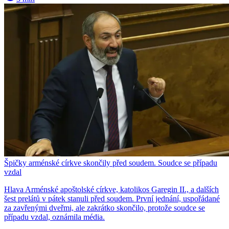
Špičky arménské církve skončily před soudem. Soudce se případu
vzdal
Hlava Arménské apoštolské církve, katolikos Garegin II., a dalších
šest prelátů v pátek stanuli před soudem. První jednání, uspořádané
za zavřenými dveřmi, ale zakrátko skončilo, protože soudce se
případu vzdal, oznámila média.