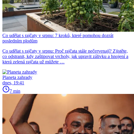
Co udělat s rajčaty v srpnu: 7 kroků, které pomohou dozrát
posledním plodům
Co udělat s rajčaty v srpnu: Proč rajčata stále nečervenají? Zjistěte,
co odstranit, kdy zaštipovat vrcholy, jak upravit zálivku a hnojení a
která zelená rajčata už můžete …
Planeta zahrady
dnes, 19:41
7 min