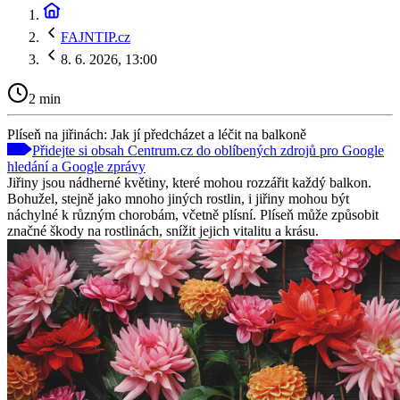
FAJNTIP.cz
8. 6. 2026, 13:00
2 min
Plíseň na jiřinách: Jak jí předcházet a léčit na balkoně
Přidejte si obsah Centrum.cz do oblíbených zdrojů pro Google
hledání a Google zprávy
Jiřiny jsou nádherné květiny, které mohou rozzářit každý balkon.
Bohužel, stejně jako mnoho jiných rostlin, i jiřiny mohou být
náchylné k různým chorobám, včetně plísní. Plíseň může způsobit
značné škody na rostlinách, snížit jejich vitalitu a krásu.