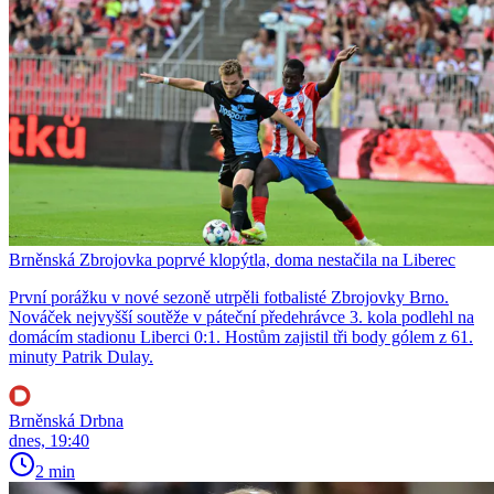
Brněnská Zbrojovka poprvé klopýtla, doma nestačila na Liberec
První porážku v nové sezoně utrpěli fotbalisté Zbrojovky Brno.
Nováček nejvyšší soutěže v páteční předehrávce 3. kola podlehl na
domácím stadionu Liberci 0:1. Hostům zajistil tři body gólem z 61.
minuty Patrik Dulay.
Brněnská Drbna
dnes, 19:40
2 min