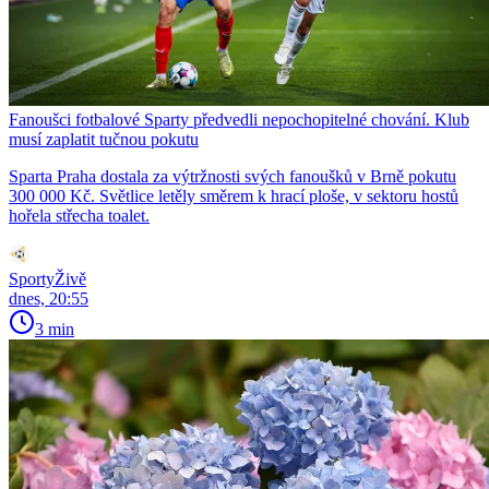
Fanoušci fotbalové Sparty předvedli nepochopitelné chování. Klub
musí zaplatit tučnou pokutu
Sparta Praha dostala za výtržnosti svých fanoušků v Brně pokutu
300 000 Kč. Světlice letěly směrem k hrací ploše, v sektoru hostů
hořela střecha toalet.
SportyŽivě
dnes, 20:55
3 min