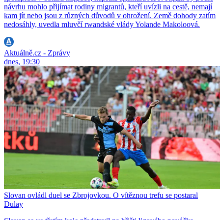
návrhu mohlo přijímat rodiny migrantů, kteří uvízli na cestě, nemají
kam jít nebo jsou z různých důvodů v ohrožení. Země dohody zatím
nedosáhly, uvedla mluvčí rwandské vlády Yolande Makoloová.
Aktuálně.cz - Zprávy
dnes, 19:30
Slovan ovládl duel se Zbrojovkou. O vítěznou trefu se postaral
Dulay