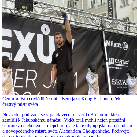
Centrum Brna ovládli šermíři. Jsem jako Kung Fu Panda, řekl
čerstvý mistr světa
Nevšední podívaná se v pátek večer naskytla Brňanům, kteří
zamířili k Jakubskému náměstí. Vidět totiž mohli nejen prestižní
šermíře z celého světa a jejich um, ale také olympijského medailistu
a novopečeného mistra světa Alexandera Choupenitche. Podívejte
se, jak to v srdci jihomoravské metropole vypadalo.