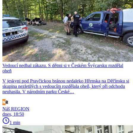
Vedoucí nedbal zákazu. S dětmi si v Českém Švýcarsku rozdělal
oheň
V jeskyni pod Pravčickou bránou nedaleko Hřenska na Děčínsku si
skupina nezletilých s vedoucím rozdělala oheň, který při odchodu
neuhasila. V národním parku České…
Náš REGION
dnes, 18:50
1 min