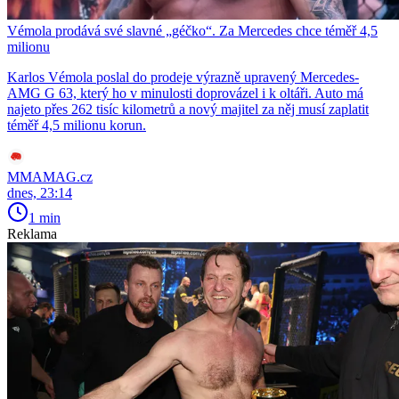
Vémola prodává své slavné „géčko“. Za Mercedes chce téměř 4,5
milionu
Karlos Vémola poslal do prodeje výrazně upravený Mercedes-
AMG G 63, který ho v minulosti doprovázel i k oltáři. Auto má
najeto přes 262 tisíc kilometrů a nový majitel za něj musí zaplatit
téměř 4,5 milionu korun.
MMAMAG.cz
dnes, 23:14
1 min
Reklama