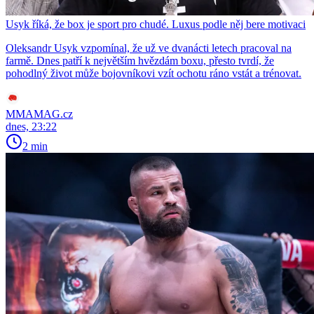
Usyk říká, že box je sport pro chudé. Luxus podle něj bere motivaci
Oleksandr Usyk vzpomínal, že už ve dvanácti letech pracoval na
farmě. Dnes patří k největším hvězdám boxu, přesto tvrdí, že
pohodlný život může bojovníkovi vzít ochotu ráno vstát a trénovat.
MMAMAG.cz
dnes, 23:22
2 min