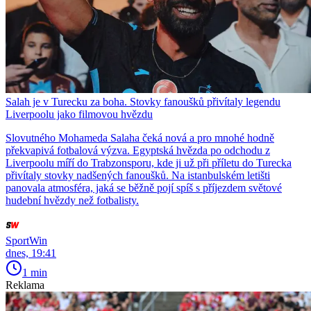
Salah je v Turecku za boha. Stovky fanoušků přivítaly legendu
Liverpoolu jako filmovou hvězdu
Slovutného Mohameda Salaha čeká nová a pro mnohé hodně
překvapivá fotbalová výzva. Egyptská hvězda po odchodu z
Liverpoolu míří do Trabzonsporu, kde ji už při příletu do Turecka
přivítaly stovky nadšených fanoušků. Na istanbulském letišti
panovala atmosféra, jaká se běžně pojí spíš s příjezdem světové
hudební hvězdy než fotbalisty.
SportWin
dnes, 19:41
1 min
Reklama