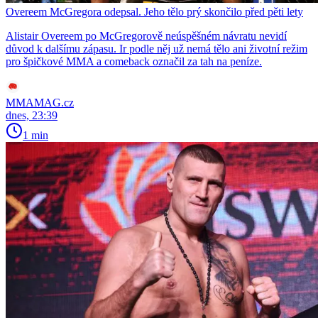
Overeem McGregora odepsal. Jeho tělo prý skončilo před pěti lety
Alistair Overeem po McGregorově neúspěšném návratu nevidí
důvod k dalšímu zápasu. Ir podle něj už nemá tělo ani životní režim
pro špičkové MMA a comeback označil za tah na peníze.
MMAMAG.cz
dnes, 23:39
1 min