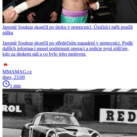
Jaromír Soukup skončil po útoku v nemocnici. Útočníci měli použít
pálku
Jaromír Soukup skončil po středečním napadení v nemocnici. Podle
dalších informací musel podstoupit operaci a policie nyní zjišťuje,
kdo za útokem stál a co bylo jeho motivem.
MMAMAG.cz
dnes, 23:09
1 min