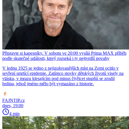
Připravte si kapesníky. V sobotu ve 20:00 vysílá Prima MAX příběh
podle skutečné události, který rozseká i ty nejtvrdší povahy
V lednu 1925 se jedno z nejizolovanějších míst na Zemi ocitlo v
sevření smrtící epidemie. Zatímco stovky dětských životů visely na
vlásku, v mrazu klesajícím pod minus čtyřicet stupňů se zrodil
hrdina, jehož jméno mělo být vymazáno z historie.
FAJNTIP.cz
dnes, 19:00
4 min