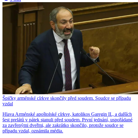
Špičky arménské církve skončily před soudem. Soudce se případu
vzdal
Hlava Arménské apoštolské církve, katolikos Garegin II., a dalších
šest prelátů v pátek stanuli před soudem. První jednání, uspořádané
za zavřenými dveřmi, ale zakrátko skončilo, protože soudce se
případu vzdal, oznámila média.