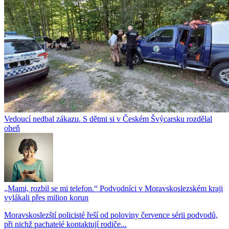
Vedoucí nedbal zákazu. S dětmi si v Českém Švýcarsku rozdělal
oheň
„Mami, rozbil se mi telefon.“ Podvodníci v Moravskoslezském kraji
vylákali přes milion korun
Moravskoslezští policisté řeší od poloviny července sérii podvodů,
při nichž pachatelé kontaktují rodiče...