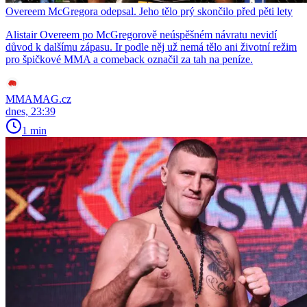
Overeem McGregora odepsal. Jeho tělo prý skončilo před pěti lety
Alistair Overeem po McGregorově neúspěšném návratu nevidí
důvod k dalšímu zápasu. Ir podle něj už nemá tělo ani životní režim
pro špičkové MMA a comeback označil za tah na peníze.
MMAMAG.cz
dnes, 23:39
1 min