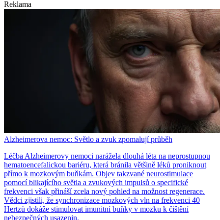
Reklama
Alzheimerova nemoc: Světlo a zvuk zpomalují průběh
Léčba Alzheimerovy nemoci narážela dlouhá léta na neprostupnou
hematoencefalickou bariéru, která bránila většině léků proniknout
přímo k mozkovým buňkám. Objev takzvané neurostimulace
pomocí blikajícího světla a zvukových impulsů o specifické
frekvenci však přináší zcela nový pohled na možnost regenerace.
Vědci zjistili, že synchronizace mozkových vln na frekvenci 40
Hertzů dokáže stimulovat imunitní buňky v mozku k čištění
nebezpečných usazenin.