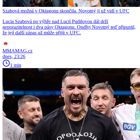
Szabová možná v Oktagonu skončila. Novotný ji už vidí v UFC
Lucia Szabová po výhře nad Lucií Pudilovou dál drží
neporazitelnost i dva pásy Oktagonu. Ondřej Novotný teď připustil,
že její další zápas už může přijít v UFC.
MMAMAG.cz
dnes, 23:26
1 min