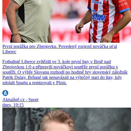
První porážka pro Zbrojovku. Povedený rozjezd nováčka uťal
Liberec
Fotbalisté Liberce zvítězili ve 3. kole první ligy v Brně nad
Zbrojovkou 1:0 a připravili nováčkovi soutěže první porážku v
soutěži. O výhře Slovanu rozhodl po hodině hry slovenský záložník
Patrik Dulay. Brňané tak nenavázali na výtečný start do ligy, kdy
zdolali Spartu a remizovali v Plzni.
Aktuálně.cz - Sport
dnes, 19:15