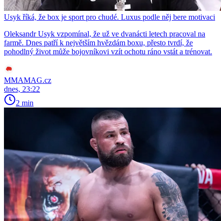
Usyk říká, že box je sport pro chudé. Luxus podle něj bere motivaci
Oleksandr Usyk vzpomínal, že už ve dvanácti letech pracoval na
farmě. Dnes patří k největším hvězdám boxu, přesto tvrdí, že
pohodlný život může bojovníkovi vzít ochotu ráno vstát a trénovat.
MMAMAG.cz
dnes, 23:22
2 min