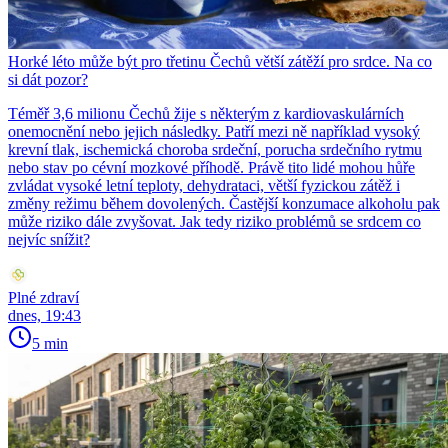
Horké léto může být pro třetinu Čechů větší zátěží pro srdce. Na co
si dát pozor?
Téměř 3,6 milionu Čechů žije s některým z kardiovaskulárních
onemocnění nebo jejich následky. Patří mezi ně například vysoký
krevní tlak, ischemická choroba srdeční, porucha srdečního rytmu
nebo stav po cévní mozkové příhodě. Právě tito lidé mohou hůře
zvládat vysoké letní teploty, dehydrataci, větší fyzickou zátěž i
změny režimu během dovolených. Častější konzumace alkoholu pak
může riziko dále zvyšovat. Jak tedy riziko problémů se srdcem co
nejvíc snížit?
Plné zdraví
dnes, 19:43
5 min