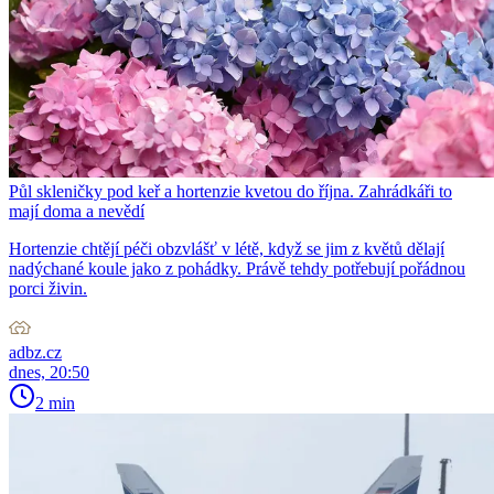
Půl skleničky pod keř a hortenzie kvetou do října. Zahrádkáři to
mají doma a nevědí
Hortenzie chtějí péči obzvlášť v létě, když se jim z květů dělají
nadýchané koule jako z pohádky. Právě tehdy potřebují pořádnou
porci živin.
adbz.cz
dnes, 20:50
2 min