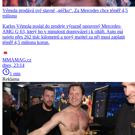
Vémola prodává své slavné „géčko“. Za Mercedes chce téměř 4,5
milionu
Karlos Vémola poslal do prodeje výrazně upravený Mercedes-
AMG G 63, který ho v minulosti doprovázel i k oltáři. Auto má
najeto přes 262 tisíc kilometrů a nový majitel za něj musí zaplatit
téměř 4,5 milionu korun.
MMAMAG.cz
dnes, 23:14
1 min
Reklama