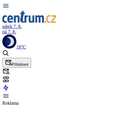
pátek 7. 8.
pá 7. 8.
18°C
Přihlášení
Reklama