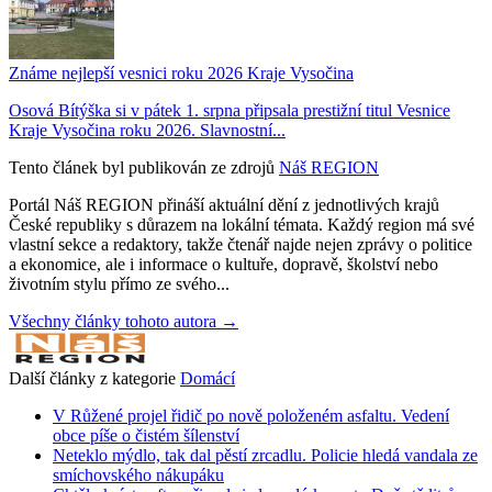
Známe nejlepší vesnici roku 2026 Kraje Vysočina
Osová Bítýška si v pátek 1. srpna připsala prestižní titul Vesnice
Kraje Vysočina roku 2026. Slavnostní...
Tento článek byl publikován ze zdrojů
Náš REGION
Portál Náš REGION přináší aktuální dění z jednotlivých krajů
České republiky s důrazem na lokální témata. Každý region má své
vlastní sekce a redaktory, takže čtenář najde nejen zprávy o politice
a ekonomice, ale i informace o kultuře, dopravě, školství nebo
životním stylu přímo ze svého...
Všechny články tohoto autora →
Další články z kategorie
Domácí
V Růžené projel řidič po nově položeném asfaltu. Vedení
obce píše o čistém šílenství
Neteklo mýdlo, tak dal pěstí zrcadlu. Policie hledá vandala ze
smíchovského nákupáku