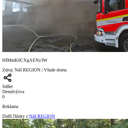
HIMmK0CXgAENz3W
Zdroj
:
Náš REGION | Všude doma
Sdílet
Denní
výzva
0
Reklama
Další články z
Náš REGION