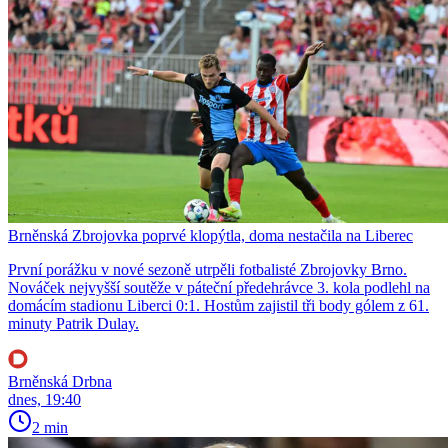
Brněnská Zbrojovka poprvé klopýtla, doma nestačila na Liberec
První porážku v nové sezoně utrpěli fotbalisté Zbrojovky Brno.
Nováček nejvyšší soutěže v páteční předehrávce 3. kola podlehl na
domácím stadionu Liberci 0:1. Hostům zajistil tři body gólem z 61.
minuty Patrik Dulay.
Brněnská Drbna
dnes, 19:40
2 min