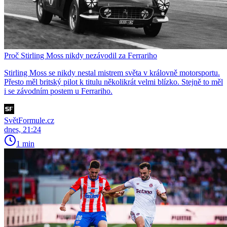
Proč Stirling Moss nikdy nezávodil za Ferrariho
Stirling Moss se nikdy nestal mistrem světa v královně motorsportu.
Přesto měl britský pilot k titulu několikrát velmi blízko. Stejně to měl
i se závodním postem u Ferrariho.
SvětFormule.cz
dnes, 21:24
1 min