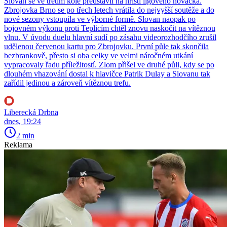
Slovan se ve třetím kole představil na hřišti ligového nováčka.
Zbrojovka Brno se po třech letech vrátila do nejvyšší soutěže a do
nové sezony vstoupila ve výborné formě. Slovan naopak po
bojovném výkonu proti Teplicím chtěl znovu naskočit na vítěznou
vlnu. V úvodu duelu hlavní sudí po zásahu videorozhodčího zrušil
udělenou červenou kartu pro Zbrojovku. První půle tak skončila
bezbrankově, přesto si oba celky ve velmi náročném utkání
vypracovaly řadu příležitostí. Zlom přišel ve druhé půli, kdy se po
dlouhém vhazování dostal k hlavičce Patrik Dulay a Slovanu tak
zařídil jedinou a zároveň vítěznou trefu.
Liberecká Drbna
dnes, 19:24
2 min
Reklama