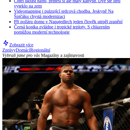
Chtěl ukrást naftu, přinesl si ale malý kanystr. Dvě stě litrů
vyteklo na zem
Videomapping i pulzující srdcová chodba. Jeskyně Na
Špičáku chystá modernizaci
Při požáru domu v Napajedlech jeden člověk utrpěl zranění
Černá kostka zvládne i tropické teploty. S chlazením
pomůžou moderní technologie
Zobrazit více
Zprávy
Domácí
Regionální
Vybrali jsme pro vás
Magazíny a zajímavosti