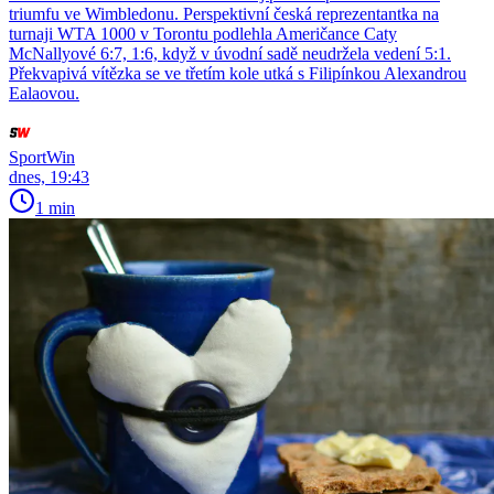
triumfu ve Wimbledonu. Perspektivní česká reprezentantka na
turnaji WTA 1000 v Torontu podlehla Američance Caty
McNallyové 6:7, 1:6, když v úvodní sadě neudržela vedení 5:1.
Překvapivá vítězka se ve třetím kole utká s Filipínkou Alexandrou
Ealaovou.
SportWin
dnes, 19:43
1 min