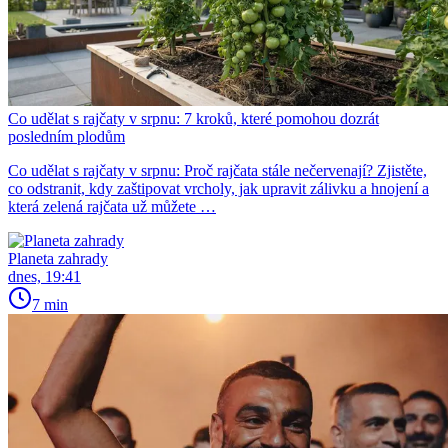
Co udělat s rajčaty v srpnu: 7 kroků, které pomohou dozrát
posledním plodům
Co udělat s rajčaty v srpnu: Proč rajčata stále nečervenají? Zjistěte,
co odstranit, kdy zaštipovat vrcholy, jak upravit zálivku a hnojení a
která zelená rajčata už můžete …
Planeta zahrady
dnes, 19:41
7 min