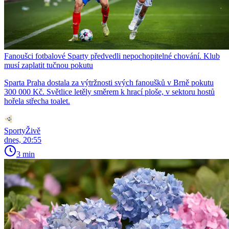
Fanoušci fotbalové Sparty předvedli nepochopitelné chování. Klub
musí zaplatit tučnou pokutu
Sparta Praha dostala za výtržnosti svých fanoušků v Brně pokutu
300 000 Kč. Světlice letěly směrem k hrací ploše, v sektoru hostů
hořela střecha toalet.
SportyŽivě
dnes, 20:55
3 min