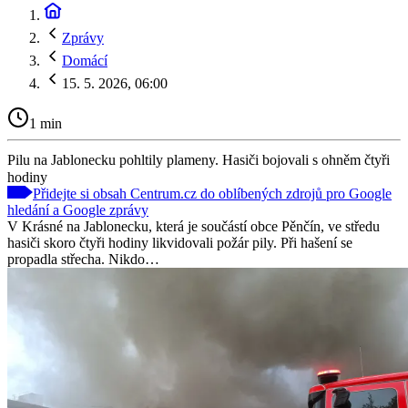
Zprávy
Domácí
15. 5. 2026, 06:00
1 min
Pilu na Jablonecku pohltily plameny. Hasiči bojovali s ohněm čtyři
hodiny
Přidejte si obsah Centrum.cz do oblíbených zdrojů pro Google
hledání a Google zprávy
V Krásné na Jablonecku, která je součástí obce Pěnčín, ve středu
hasiči skoro čtyři hodiny likvidovali požár pily. Při hašení se
propadla střecha. Nikdo…