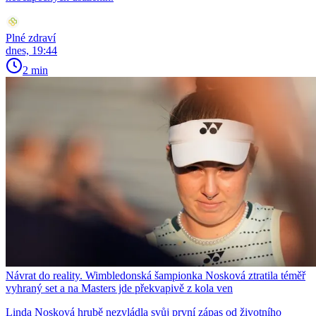
Plné zdraví
dnes, 19:44
2 min
Návrat do reality. Wimbledonská šampionka Nosková ztratila téměř
vyhraný set a na Masters jde překvapivě z kola ven
Linda Nosková hrubě nezvládla svůj první zápas od životního