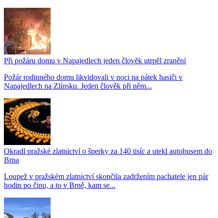
Při požáru domu v Napajedlech jeden člověk utrpěl zranění
Požár rodinného domu likvidovali v noci na pátek hasiči v
Napajedlech na Zlínsku. Jeden člověk při něm...
Okradl pražské zlatnictví o šperky za 140 tisíc a utekl autobusem do
Brna
Loupež v pražském zlatnictví skončila zadržením pachatele jen pár
hodin po činu, a to v Brně, kam se...