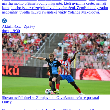
návrhu mohlo přijímat rodiny migrantů, kteří uvízli na cestě, nemají
kam jít nebo jsou z různých důvodů v ohrožení. Země dohody zatím
nedosáhly, uvedla mluvčí rwandské vlády Yolande Makoloová.
Aktuálně.cz - Zprávy
dnes, 19:30
Slovan ovládl duel se Zbrojovkou. O vítěznou trefu se postaral
Dulay