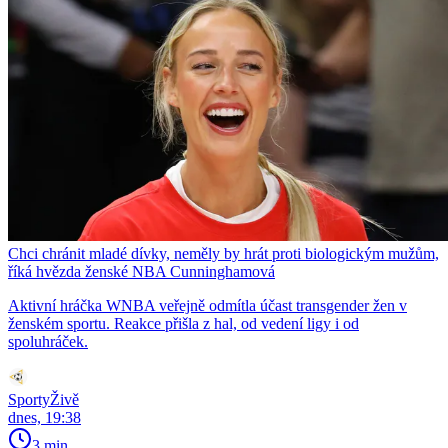
Chci chránit mladé dívky, neměly by hrát proti biologickým mužům,
říká hvězda ženské NBA Cunninghamová
Aktivní hráčka WNBA veřejně odmítla účast transgender žen v
ženském sportu. Reakce přišla z hal, od vedení ligy i od
spoluhráček.
SportyŽivě
dnes, 19:38
3 min