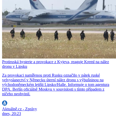
Protiruská hysterie a provokace z Kyjeva, reaguje Kreml na nález
dronu v Lipsku
Za provokaci namířenou proti Rusku označilo v pátek ruské
velvyslanectví v Německu úterní nález dronu s výbušninou na
východoněmeckém letišti Lipsko/Halle. Informuje o tom agentura
DPA. Berlín oficiálně Moskvu v souvislosti s tímto případem z
ničeho neobvinil.
Aktuálně.cz - Zprávy
dnes, 20:23