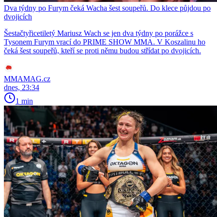
Dva týdny po Furym čeká Wacha šest soupeřů. Do klece půjdou po
dvojicích
Šestačtyřicetiletý Mariusz Wach se jen dva týdny po porážce s
Tysonem Furym vrací do PRIME SHOW MMA. V Koszalinu ho
čeká šest soupeřů, kteří se proti němu budou střídat po dvojicích.
MMAMAG.cz
dnes, 23:34
1 min