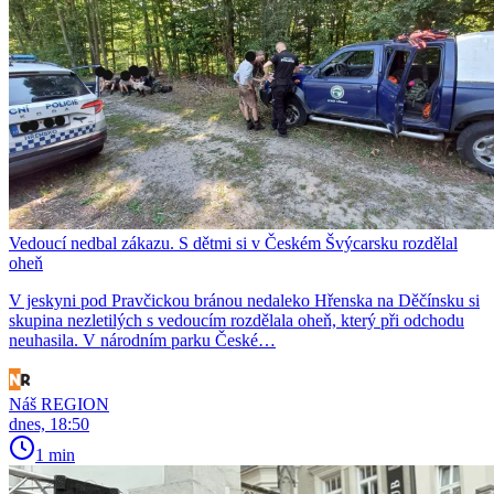
Vedoucí nedbal zákazu. S dětmi si v Českém Švýcarsku rozdělal
oheň
V jeskyni pod Pravčickou bránou nedaleko Hřenska na Děčínsku si
skupina nezletilých s vedoucím rozdělala oheň, který při odchodu
neuhasila. V národním parku České…
Náš REGION
dnes, 18:50
1 min