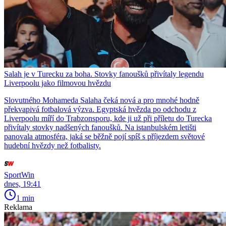
Salah je v Turecku za boha. Stovky fanoušků přivítaly legendu
Liverpoolu jako filmovou hvězdu
Slovutného Mohameda Salaha čeká nová a pro mnohé hodně
překvapivá fotbalová výzva. Egyptská hvězda po odchodu z
Liverpoolu míří do Trabzonsporu, kde ji už při příletu do Turecka
přivítaly stovky nadšených fanoušků. Na istanbulském letišti
panovala atmosféra, jaká se běžně pojí spíš s příjezdem světové
hudební hvězdy než fotbalisty.
SportWin
dnes, 19:41
1 min
Reklama