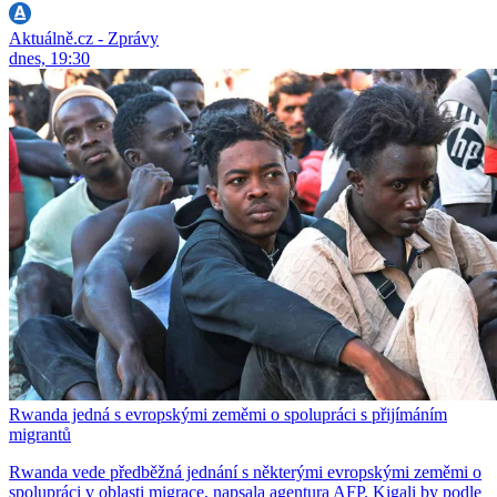
Aktuálně.cz - Zprávy
dnes, 19:30
Rwanda jedná s evropskými zeměmi o spolupráci s přijímáním
migrantů
Rwanda vede předběžná jednání s některými evropskými zeměmi o
spolupráci v oblasti migrace, napsala agentura AFP. Kigali by podle