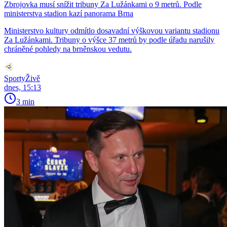
Zbrojovka musí snížit tribuny Za Lužánkami o 9 metrů. Podle
ministerstva stadion kazí panorama Brna
Ministerstvo kultury odmítlo dosavadní výškovou variantu stadionu
Za Lužánkami. Tribuny o výšce 37 metrů by podle úřadu narušily
chráněné pohledy na brněnskou vedutu.
SportyŽivě
dnes, 15:13
3 min