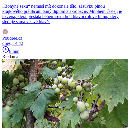
„Bohyně sexu“ nemusí mít dokonalé tělo, zásuvku plnou
krajkového prádla ani tajný diplom z akrobacie. Mnohem častěji je
to žena, která přestala během sexu hrát hlavní roli ve filmu, který
sleduje sama ve své hlavě.
Poudree.cz
dnes, 14:42
8 min
Reklama