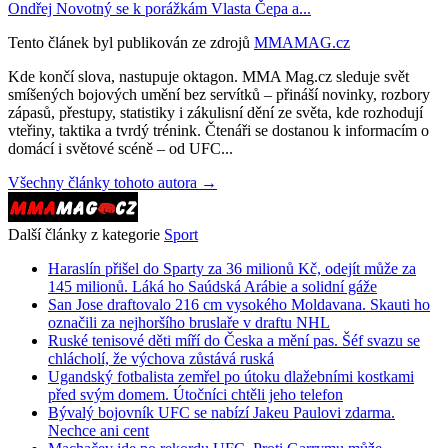
Ondřej Novotný se k porážkám Vlasta Čepa a...
Tento článek byl publikován ze zdrojů
MMAMAG.cz
Kde končí slova, nastupuje oktagon. MMA Mag.cz sleduje svět
smíšených bojových umění bez servítků – přináší novinky, rozbory
zápasů, přestupy, statistiky i zákulisní dění ze světa, kde rozhodují
vteřiny, taktika a tvrdý trénink. Čtenáři se dostanou k informacím o
domácí i světové scéně – od UFC...
Všechny články tohoto autora →
Další články z kategorie
Sport
Haraslín přišel do Sparty za 36 milionů Kč, odejít může za
145 milionů. Láká ho Saúdská Arábie a solidní gáže
San Jose draftovalo 216 cm vysokého Moldavana. Skauti ho
označili za nejhoršího bruslaře v draftu NHL
Ruské tenisové děti míří do Česka a mění pas. Šéf svazu se
chlácholí, že výchova zůstává ruská
Ugandský fotbalista zemřel po útoku dlažebními kostkami
před svým domem. Útočníci chtěli jeho telefon
Bývalý bojovník UFC se nabízí Jakeu Paulovi zdarma.
Nechce ani cent