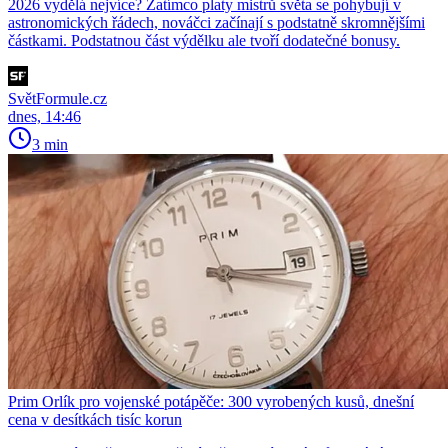
2026 vydělá nejvíce? Zatímco platy mistrů světa se pohybují v
astronomických řádech, nováčci začínají s podstatně skromnějšími
částkami. Podstatnou část výdělku ale tvoří dodatečné bonusy.
SvětFormule.cz
dnes, 14:46
3 min
Prim Orlík pro vojenské potápěče: 300 vyrobených kusů, dnešní
cena v desítkách tisíc korun