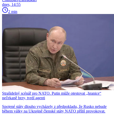
dnes, 14:55
2 min
Strašidelný scénář pro NATO. Putin může otestovat „hranice“
nečekaně brzy, tvrdí agenti
Spojené státy dlouho vycházely z předpokladu, že Rusko nebude
během války na Ukrajině členské státy NATO příliš provokovat.