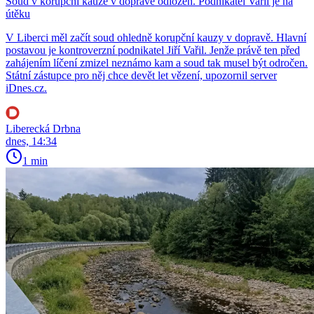
Soud v korupční kauze v dopravě odložen. Podnikatel Vařil je na
útěku
V Liberci měl začít soud ohledně korupční kauzy v dopravě. Hlavní
postavou je kontroverzní podnikatel Jiří Vařil. Jenže právě ten před
zahájením líčení zmizel neznámo kam a soud tak musel být odročen.
Státní zástupce pro něj chce devět let vězení, upozornil server
iDnes.cz.
Liberecká Drbna
dnes, 14:34
1 min