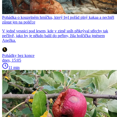
Pohádka o kouzelném hrníčku, který byl pořád plný kakaa a nechtěl
zůstat jen na poličce
V jedné vesnici pod lesem, kde v zimě sníh přikrýval střechy tak
pečlivě, jako by je někdo balil do peřiny, žila holčička jménem
Anežka.
Pohádky bez konce
dnes, 15:05
11 min