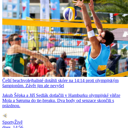
Čeští beachvolejbalisté dotáhli skóre na 14:14 proti olympijským
šampionům. Závěr jim ale nevyšel
Jakub Šépka a Jiří Sedlák dotlačili v Hamburku olympijské vítěze
Mola a Søruma do tie-breaku. Dva body od senzace skončili s
prázdnou.
SportyŽivě
dnes, 14:56