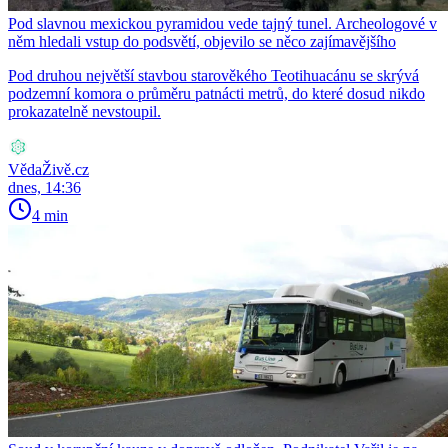
Pod slavnou mexickou pyramidou vede tajný tunel. Archeologové v
něm hledali vstup do podsvětí, objevilo se něco zajímavějšího
Pod druhou největší stavbou starověkého Teotihuacánu se skrývá
podzemní komora o průměru patnácti metrů, do které dosud nikdo
prokazatelně nevstoupil.
VědaŽivě.cz
dnes, 14:36
4 min