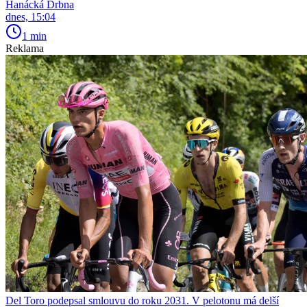
Hanácká Drbna
dnes, 15:04
1 min
Reklama
Del Toro podepsal smlouvu do roku 2031. V pelotonu má delší