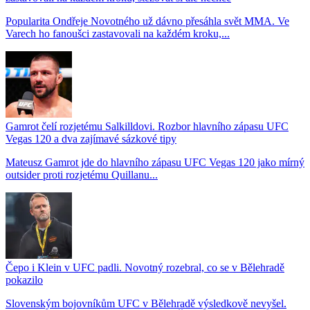
Popularita Ondřeje Novotného už dávno přesáhla svět MMA. Ve
Varech ho fanoušci zastavovali na každém kroku,...
Gamrot čelí rozjetému Salkilldovi. Rozbor hlavního zápasu UFC
Vegas 120 a dva zajímavé sázkové tipy
Mateusz Gamrot jde do hlavního zápasu UFC Vegas 120 jako mírný
outsider proti rozjetému Quillanu...
Čepo i Klein v UFC padli. Novotný rozebral, co se v Bělehradě
pokazilo
Slovenským bojovníkům UFC v Bělehradě výsledkově nevyšel.