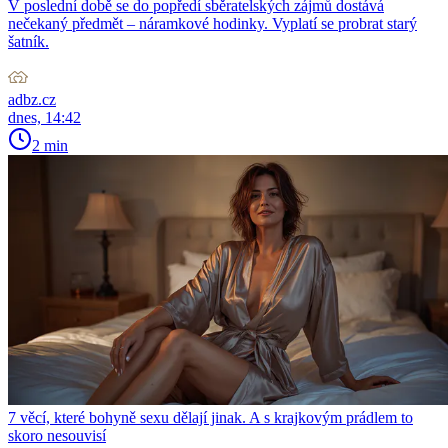
V poslední době se do popředí sběratelských zájmů dostává
nečekaný předmět – náramkové hodinky. Vyplatí se probrat starý
šatník.
adbz.cz
dnes, 14:42
2 min
7 věcí, které bohyně sexu dělají jinak. A s krajkovým prádlem to
skoro nesouvisí