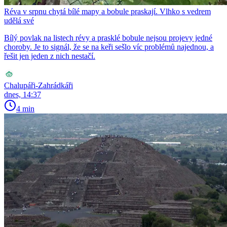
Réva v srpnu chytá bílé mapy a bobule praskají. Vlhko s vedrem
udělá své
Bílý povlak na listech révy a prasklé bobule nejsou projevy jedné
choroby. Je to signál, že se na keři sešlo víc problémů najednou, a
řešit jen jeden z nich nestačí.
Chalupáři-Zahrádkáři
dnes, 14:37
4 min