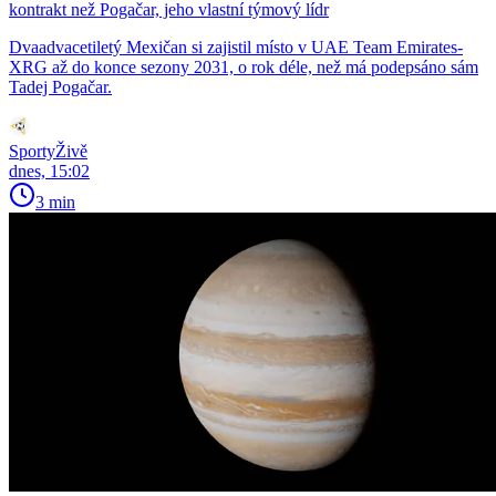
kontrakt než Pogačar, jeho vlastní týmový lídr
Dvaadvacetiletý Mexičan si zajistil místo v UAE Team Emirates-
XRG až do konce sezony 2031, o rok déle, než má podepsáno sám
Tadej Pogačar.
SportyŽivě
dnes, 15:02
3 min