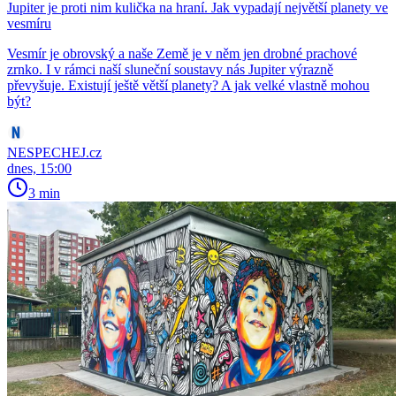
Jupiter je proti nim kulička na hraní. Jak vypadají největší planety ve
vesmíru
Vesmír je obrovský a naše Země je v něm jen drobné prachové
zrnko. I v rámci naší sluneční soustavy nás Jupiter výrazně
převyšuje. Existují ještě větší planety? A jak velké vlastně mohou
být?
NESPECHEJ.cz
dnes, 15:00
3 min