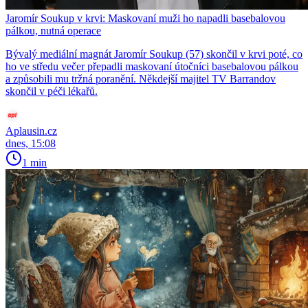
Jaromír Soukup v krvi: Maskovaní muži ho napadli basebalovou
pálkou, nutná operace
Bývalý mediální magnát Jaromír Soukup (57) skončil v krvi poté, co
ho ve středu večer přepadli maskovaní útočníci basebalovou pálkou
a způsobili mu tržná poranění. Někdejší majitel TV Barrandov
skončil v péči lékařů.
Aplausin.cz
dnes, 15:08
1 min