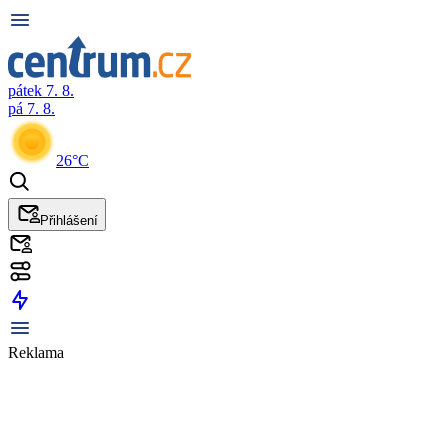
pátek 7. 8.
pá 7. 8.
26°C
Přihlášení
Reklama