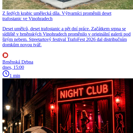
Z šedých krabic umělecká díla. Výtvarníci proměnili deset
trafostanic ve Vinohradech
Deset umělců, deset trafostanic a pět dní práce. Začátkem srpna se
sídliště v brněnských Vinohradech proměnilo v originální galerii pod
širým nebem. Streetartový festival TrafoFest 2026 dal distribučním
domkům novou tvář.
Brněnská Drbna
dnes, 15:00
1 min