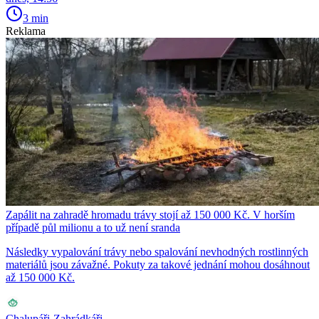
3 min
Reklama
Zapálit na zahradě hromadu trávy stojí až 150 000 Kč. V horším
případě půl milionu a to už není sranda
Následky vypalování trávy nebo spalování nevhodných rostlinných
materiálů jsou závažné. Pokuty za takové jednání mohou dosáhnout
až 150 000 Kč.
Chalupáři-Zahrádkáři