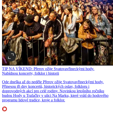
TIP NA VÍKEND: Přerov ožije Svatovavřineckými hody.
Nabídnou koncerty, folklor i historii
Ode dneška až do neděle Přerov ožije Svatovavřineckými hody.
Přinesou tři dny koncertů, historických oslav, folkloru i
doprovodných akcí pro celé rodiny. Novinkou letošního ročníku
budou Hody u Trafačky v ulici Na Marku, které vrátí do hodového
programu lidové tradice, kroje a folklor.