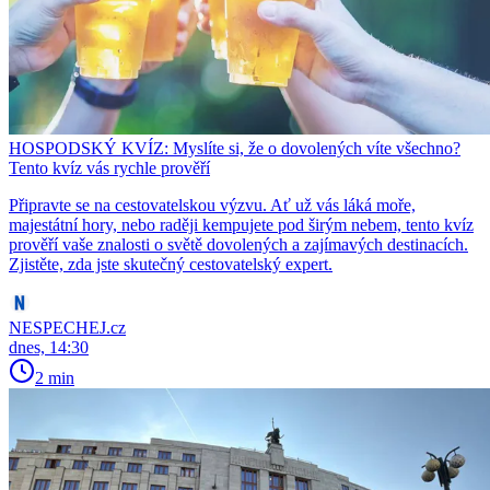
HOSPODSKÝ KVÍZ: Myslíte si, že o dovolených víte všechno?
Tento kvíz vás rychle prověří
Připravte se na cestovatelskou výzvu. Ať už vás láká moře,
majestátní hory, nebo raději kempujete pod širým nebem, tento kvíz
prověří vaše znalosti o světě dovolených a zajímavých destinacích.
Zjistěte, zda jste skutečný cestovatelský expert.
NESPECHEJ.cz
dnes, 14:30
2 min