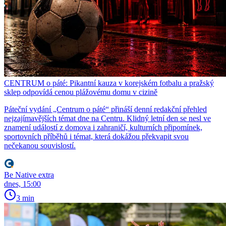
CENTRUM o páté: Pikantní kauza v korejském fotbalu a pražský
sklep odpovídá cenou plážovému domu v cizině
Páteční vydání „Centrum o páté“ přináší denní redakční přehled
nejzajímavějších témat dne na Centru. Klidný letní den se nesl ve
znamení událostí z domova i zahraničí, kulturních připomínek,
sportovních příběhů i témat, která dokážou překvapit svou
nečekanou souvislostí.
Be Native extra
dnes, 15:00
3 min