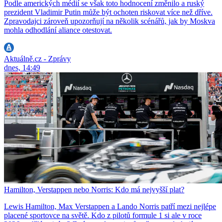
Podle amerických médií se však toto hodnocení změnilo a ruský
prezident Vladimir Putin může být ochoten riskovat více než dříve.
Zpravodajci zároveň upozorňují na několik scénářů, jak by Moskva
mohla odhodlání aliance otestovat.
Aktuálně.cz - Zprávy
dnes, 14:49
Hamilton, Verstappen nebo Norris: Kdo má nejvyšší plat?
Lewis Hamilton, Max Verstappen a Lando Norris patří mezi nejlépe
placené sportovce na světě. Kdo z pilotů formule 1 si ale v roce