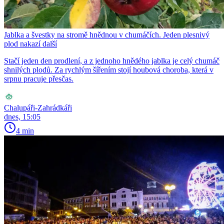
Jablka a švestky na stromě hnědnou v chumáčích. Jeden plesnivý
plod nakazí další
Stačí jeden den prodlení, a z jednoho hnědého jablka je celý chumáč
shnilých plodů. Za rychlým šířením stojí houbová choroba, která v
srpnu pracuje přesčas.
Chalupáři-Zahrádkáři
dnes, 15:05
4 min