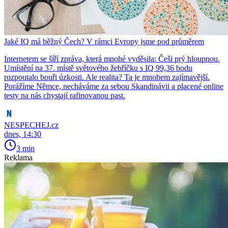
Jaké IQ má běžný Čech? V rámci Evropy jsme pod průměrem
Internetem se šíří zpráva, která mnohé vyděsila: Češi prý hloupnou.
Umístění na 37. místě světového žebříčku s IQ 99,36 bodu
rozpoutalo bouři úzkosti. Ale realita? Ta je mnohem zajímavější.
Porážíme Němce, necháváme za sebou Skandinávii a placené online
testy na nás chystají rafinovanou past.
NESPECHEJ.cz
dnes, 14:30
3 min
Reklama