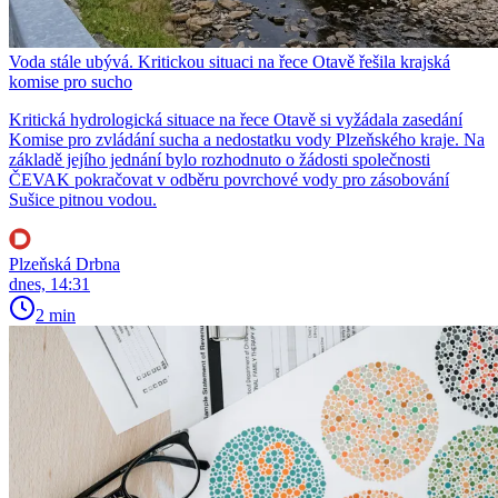
Voda stále ubývá. Kritickou situaci na řece Otavě řešila krajská
komise pro sucho
Kritická hydrologická situace na řece Otavě si vyžádala zasedání
Komise pro zvládání sucha a nedostatku vody Plzeňského kraje. Na
základě jejího jednání bylo rozhodnuto o žádosti společnosti
ČEVAK pokračovat v odběru povrchové vody pro zásobování
Sušice pitnou vodou.
Plzeňská Drbna
dnes, 14:31
2 min