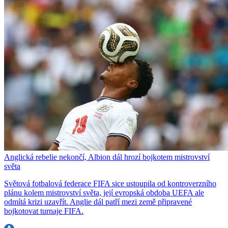
Anglická rebelie nekončí, Albion dál hrozí bojkotem mistrovství
světa
Světová fotbalová federace FIFA sice ustoupila od kontroverzního
plánu kolem mistrovství světa, její evropská obdoba UEFA ale
odmítá krizi uzavřít. Anglie dál patří mezi země připravené
bojkotovat turnaje FIFA.