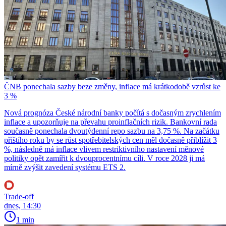
ČNB ponechala sazby beze změny, inflace má krátkodobě vzrůst ke
3 %
Nová prognóza České národní banky počítá s dočasným zrychlením
inflace a upozorňuje na převahu proinflačních rizik. Bankovní rada
současně ponechala dvoutýdenní repo sazbu na 3,75 %. Na začátku
příštího roku by se růst spotřebitelských cen měl dočasně přiblížit 3
%, následně má inflace vlivem restriktivního nastavení měnové
politiky opět zamířit k dvouprocentnímu cíli. V roce 2028 ji má
mírně zvýšit zavedení systému ETS 2.
Trade-off
dnes, 14:30
1 min