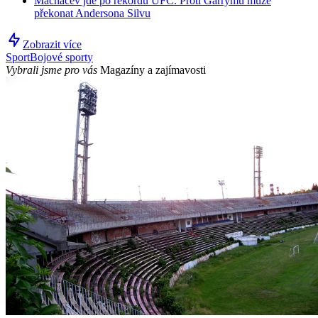
Machačev jde po rekordu UFC. Proti Garrymu může
překonat Andersona Silvu
Zobrazit více
Sport
Bojové sporty
Vybrali jsme pro vás
Magazíny a zajímavosti