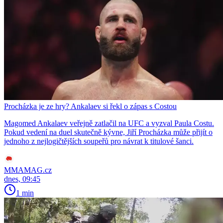
Procházka je ze hry? Ankalaev si řekl o zápas s Costou
Magomed Ankalaev veřejně zatlačil na UFC a vyzval Paula Costu.
Pokud vedení na duel skutečně kývne, Jiří Procházka může přijít o
jednoho z nejlogičtějších soupeřů pro návrat k titulové šanci.
MMAMAG.cz
dnes, 09:45
1 min