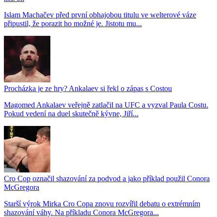
Islam Machačev před první obhajobou titulu ve welterové váze
připustil, že porazit ho možné je. Jistotu mu...
Procházka je ze hry? Ankalaev si řekl o zápas s Costou
Magomed Ankalaev veřejně zatlačil na UFC a vyzval Paula Costu.
Pokud vedení na duel skutečně kývne, Jiří...
Cro Cop označil shazování za podvod a jako příklad použil Conora
McGregora
Starší výrok Mirka Cro Copa znovu rozvířil debatu o extrémním
shazování váhy. Na příkladu Conora McGregora...