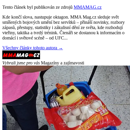
Tento článek byl publikován ze zdrojů
MMAMAG.cz
Kde končí slova, nastupuje oktagon. MMA Mag.cz sleduje svět
smíšených bojových umění bez servítků – přináší novinky, rozbory
zápasů, přestupy, statistiky i zákulisní dění ze světa, kde rozhodují
vteřiny, taktika a tvrdý trénink. Čtenáři se dostanou k informacím o
domácí i světové scéně – od UFC...
Všechny články tohoto autora →
Vybrali jsme pro vás
Magazíny a zajímavosti