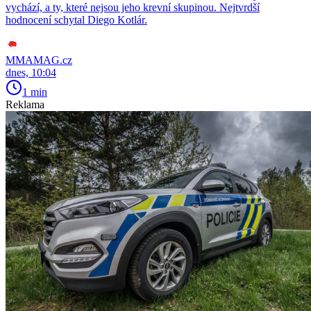
vychází, a ty, které nejsou jeho krevní skupinou. Nejtvrdší
hodnocení schytal Diego Kotlár.
MMAMAG.cz
dnes, 10:04
1 min
Reklama