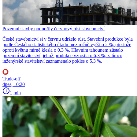
Pozemní stavby podpořily červnový růst stavebnictví
České stavebnictví si v červnu udrželo růst. Stavební produkce byla
podle Českého statistického úřadu meziročně vyšší o 2 %, přestože
oproti květnu mírně klesla o 0,3 %. Hlavním tahounem zůstalo
pozemní stavitelství, jehož produkce vzrostla o 6,3 %, zatímco
inženýrské stavitelství zaznamenalo pokles o 5,3 %.
Trade-off
dnes, 10:20
1 min