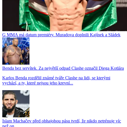
G MMA má datum premiéry. Muradova doplnili Kajínek a Sládek
Benda bez servítek. Za největší odpad Clashe označil Diega Kotlára
Karlos Benda rozdělil známé tváře Clashe na lidi, se kterými
vychází, a ty, které nejsou jeho krevní...
Islam Machačev před obhajobou pásu tvrdí, že nikdo netrénuje víc
než on