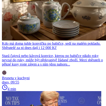
Kdo má doma tuhle konvičku po babičce, sedí na malém pokladu.
Sběratelé za ni dnes dají i 12 000 Kč
Stará čajová nebo kávová konvice, kterou po babičce nikdo roky
nevzal do ruky, může být překvapivě žádané zboží. Mezi sběrateli o
pěkné kusy roste zájem a s ním jdou nahoru...
Bruneta v kuchyni
dnes, 09:55
4 min