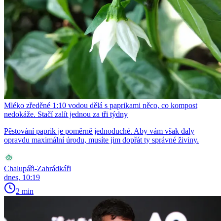
Mléko zředěné 1:10 vodou dělá s paprikami něco, co kompost
nedokáže. Stačí zalít jednou za tři týdny
Pěstování paprik je poměrně jednoduché. Aby vám však daly
opravdu maximální úrodu, musíte jim dopřát ty správné živiny.
Chalupáři-Zahrádkáři
dnes, 10:19
2 min