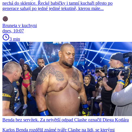
nechá do sklenice. Řecké babičky i tamní kuchaři přesto po
generace sahají po jedné jediné tekutině, kterou máte...
Bruneta v kuchyni
dnes, 10:07
3 min
Benda bez servítek. Za největší odpad Clashe označil Diega Kotlára
Karlos Benda rozdělil známé tváře Clashe na lidi, se kterými