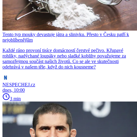
Tento typ mouky devastuje játra a slinivku. Přesto v Česku patří k
nejoblíbenějším
Každé ráno provoní tisíce domácností čerstvé pečivo. Křupavé
rohlíky, nadýchané loupáky nebo sladké koblihy považujeme za
samozřejmou součást našich životů. Co se ale ve skutečnosti
odehrává v našem těle, když do nich kousneme?
NESPECHEJ.cz
dnes, 10:00
3 min