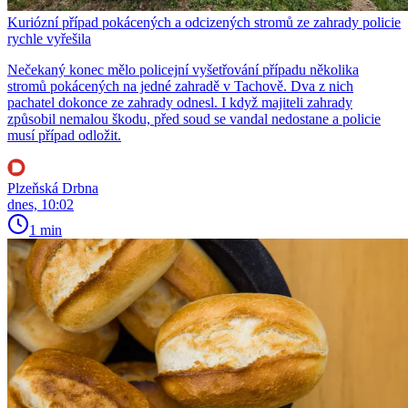
Kuriózní případ pokácených a odcizených stromů ze zahrady policie
rychle vyřešila
Nečekaný konec mělo policejní vyšetřování případu několika
stromů pokácených na jedné zahradě v Tachově. Dva z nich
pachatel dokonce ze zahrady odnesl. I když majiteli zahrady
způsobil nemalou škodu, před soud se vandal nedostane a policie
musí případ odložit.
Plzeňská Drbna
dnes, 10:02
1 min