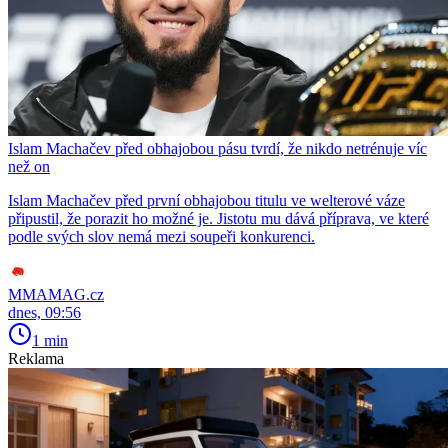
Islam Machačev před obhajobou pásu tvrdí, že nikdo netrénuje víc
než on
Islam Machačev před první obhajobou titulu ve welterové váze
připustil, že porazit ho možné je. Jistotu mu dává příprava, ve které
podle svých slov nemá mezi soupeři konkurenci.
MMAMAG.cz
dnes, 09:56
1 min
Reklama