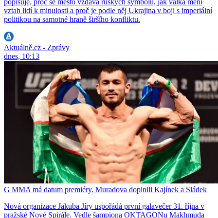
popisuje, proč se město vzdává ruských symbolů, jak válka mění
vztah lidí k minulosti a proč je podle něj Ukrajina v boji s imperiální
politikou na samotné hraně širšího konfliktu.
Aktuálně.cz - Zprávy
dnes, 10:13
G MMA má datum premiéry. Muradova doplnili Kajínek a Sládek
Nová organizace Jakuba Jíry uspořádá první galavečer 31. října v
pražské Nové Spirále. Vedle šampiona OKTAGONu Makhmuda