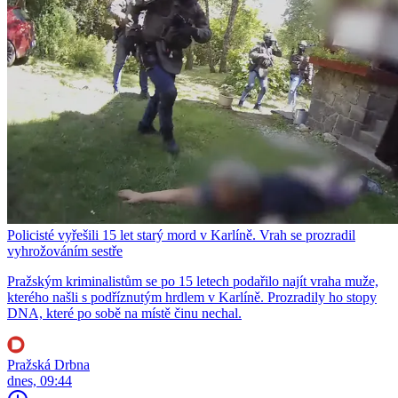
Policisté vyřešili 15 let starý mord v Karlíně. Vrah se prozradil
vyhrožováním sestře
Pražským kriminalistům se po 15 letech podařilo najít vraha muže,
kterého našli s podříznutým hrdlem v Karlíně. Prozradily ho stopy
DNA, které po sobě na místě činu nechal.
Pražská Drbna
dnes, 09:44