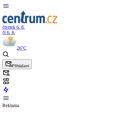
čtvrtek 6. 8.
čt 6. 8.
26°C
Přihlášení
Reklama