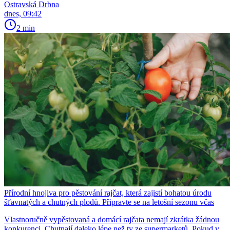
Ostravská Drbna
dnes, 09:42
2 min
Přírodní hnojiva pro pěstování rajčat, která zajistí bohatou úrodu
šťavnatých a chutných plodů. Připravte se na letošní sezonu včas
Vlastnoručně vypěstovaná a domácí rajčata nemají zkrátka žádnou
konkurenci. Chutnají daleko lépe než ty ze supermarketů. Pokud v