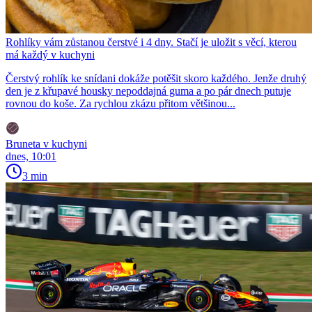
Rohlíky vám zůstanou čerstvé i 4 dny. Stačí je uložit s věcí, kterou
má každý v kuchyni
Čerstvý rohlík ke snídani dokáže potěšit skoro každého. Jenže druhý
den je z křupavé housky nepoddajná guma a po pár dnech putuje
rovnou do koše. Za rychlou zkázu přitom většinou...
Bruneta v kuchyni
dnes, 10:01
3 min