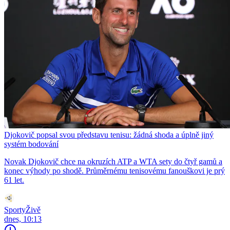
Djokovič popsal svou představu tenisu: žádná shoda a úplně jiný
systém bodování
Novak Djokovič chce na okruzích ATP a WTA sety do čtyř gamů a
konec výhody po shodě. Průměrnému tenisovému fanouškovi je prý
61 let.
SportyŽivě
dnes, 10:13