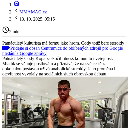
MMAMAG.cz
13. 10. 2025, 05:15
2 min
Patnáctiletý kulturista má formu jako hrom. Cody totiž bere steroidy
Přidejte si obsah Centrum.cz do oblíbených zdrojů pro Google
hledání a Google zprávy
Patnáctiletý Cody Kopa zaskočil fitness komunitu i veřejnost.
Mladík se věnuje posilování a přiznává, že na své cestě za
dokonalou postavou užívá anabolické steroidy. Jeho proměna i
otevřenost vyvolaly na sociálních sítích obrovskou debatu.