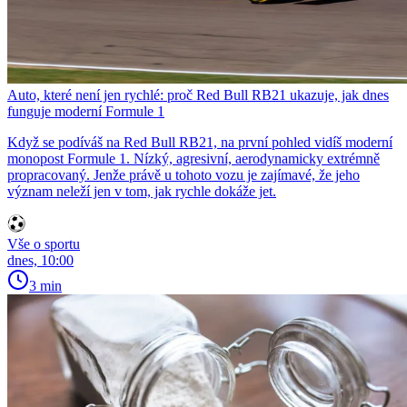
Auto, které není jen rychlé: proč Red Bull RB21 ukazuje, jak dnes
funguje moderní Formule 1
Když se podíváš na Red Bull RB21, na první pohled vidíš moderní
monopost Formule 1. Nízký, agresivní, aerodynamicky extrémně
propracovaný. Jenže právě u tohoto vozu je zajímavé, že jeho
význam neleží jen v tom, jak rychle dokáže jet.
Vše o sportu
dnes, 10:00
3 min