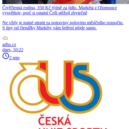
Čtyřčlenná rodina, 350 Kč týdně za jídlo. Markéta z Olomouce
vysvětluje, proč si ostatní Češi stěžují zbytečně
Ne vždy je nutné utratit za potraviny polovinu měsíčního rozpočtu.
S tipy od čtenářky Markéty vám šetření půjde samo.
adbz.cz
dnes, 10:22
2 min