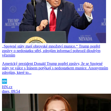
„Spojené státy mají obrovské množství munice.“ Trump popřel
zprávy o nedostatku střel, zdrojům informací pohrozil dlouhým
vězením
Americký prezident Donald Trump popřel zprávy, že se Spojené
státy ve válce s Íránem potýkají s nedostatkem munice. Anonymním
zdrojům, které to...
HN.cz
dnes, 09:54