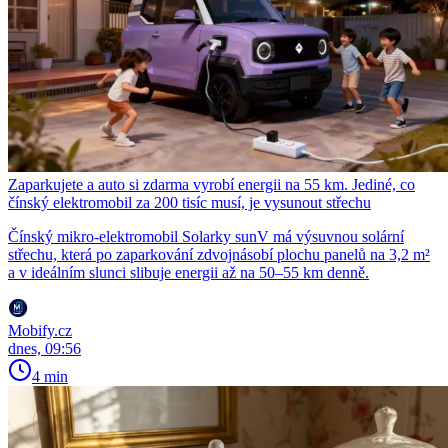
Zaparkujete a auto si zdarma vyrobí energii na 55 km. Jediné, co
čínský elektromobil za 200 tisíc musí, je vysunout střechu
Čínský mikro-elektromobil Solarky sunV má výsuvnou solární
střechu, která po zaparkování zdvojnásobí plochu panelů na 3,2 m²
a v ideálním slunci slibuje energii až na 50–55 km denně.
Mobify.cz
dnes, 09:56
4 min