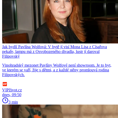
Jak bydlí Pavlína Wolfová: V bytě jí visí Mona Lisa z Císařova
pekaře, lampu má z Osvobozeného divadla, lustr jí daroval
Filipovský
Vinohradský mezonet Pavlíny Wolfové není showroom. Je to byt,
ve kterém se vaří, žije s dětmi, a z každé stěny promlouvá rodina
Filipovských.
VIPživot.cz
dnes, 09:50
3 min