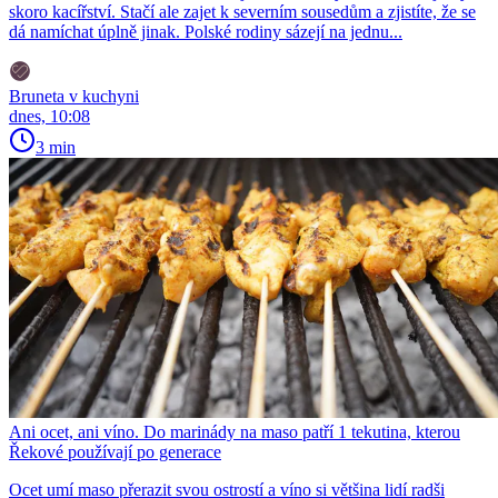
skoro kacířství. Stačí ale zajet k severním sousedům a zjistíte, že se
dá namíchat úplně jinak. Polské rodiny sázejí na jednu...
Bruneta v kuchyni
dnes, 10:08
3 min
Ani ocet, ani víno. Do marinády na maso patří 1 tekutina, kterou
Řekové používají po generace
Ocet umí maso přerazit svou ostrostí a víno si většina lidí radši