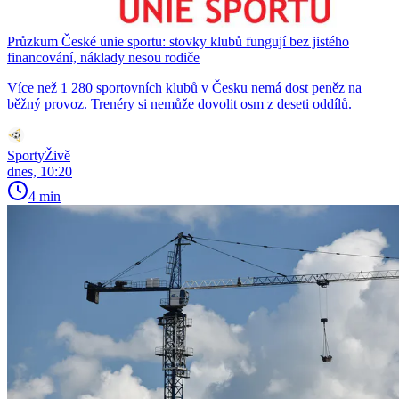
Průzkum České unie sportu: stovky klubů fungují bez jistého
financování, náklady nesou rodiče
Více než 1 280 sportovních klubů v Česku nemá dost peněz na
běžný provoz. Trenéry si nemůže dovolit osm z deseti oddílů.
SportyŽivě
dnes, 10:20
4 min