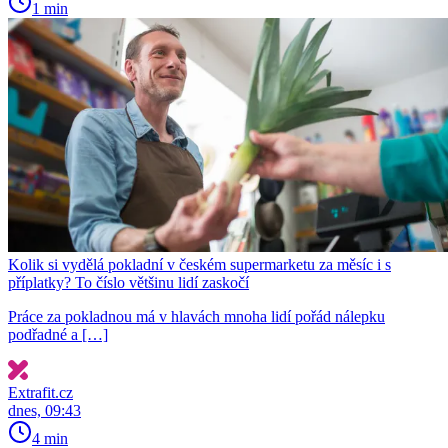
1 min
Kolik si vydělá pokladní v českém supermarketu za měsíc i s
příplatky? To číslo většinu lidí zaskočí
Práce za pokladnou má v hlavách mnoha lidí pořád nálepku
podřadné a […]
Extrafit.cz
dnes, 09:43
4 min