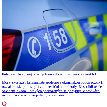
Policie rozbila gang falešných investorů. Obviněno je deset lidí
Moravskoslezští kriminalisté společně s ukrajinskou policií rozkryli
rozsáhlou skupinu stojící za investičními podvody. Deset lidí už čelí
obvinění, škoda u českých poškozených se pohybuje v desítkách
milionů korun a může ještě výrazně narůst.