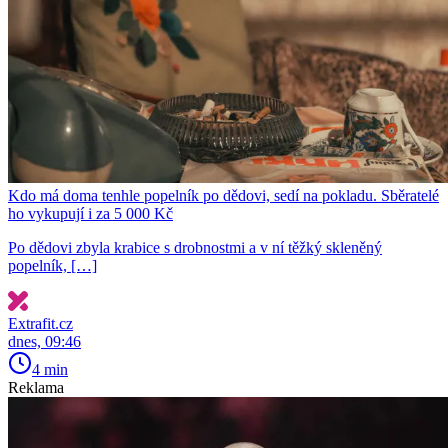
Kdo má doma tenhle popelník po dědovi, sedí na pokladu. Sběratelé
ho vykupují i za 5 000 Kč
Po dědovi zbyla krabice s drobnostmi a v ní těžký skleněný
popelník, […]
Extrafit.cz
dnes, 09:46
4 min
Reklama