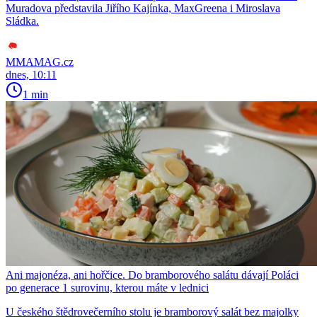
Muradova představila Jiřího Kajínka, MaxGreena i Miroslava
Sládka.
MMAMAG.cz
dnes, 10:11
1 min
Ani majonéza, ani hořčice. Do bramborového salátu dávají Poláci
po generace 1 surovinu, kterou máte v lednici
U českého štědrovečerního stolu je bramborový salát bez majolky