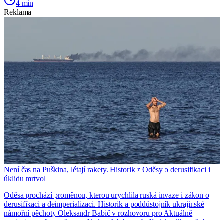
4 min
Reklama
Není čas na Puškina, létají rakety. Historik z Oděsy o derusifikaci i
úklidu mrtvol
Oděsa prochází proměnou, kterou urychlila ruská invaze i zákon o
derusifikaci a deimperializaci. Historik a poddůstojník ukrajinské
námořní pěchoty Oleksandr Babič v rozhovoru pro Aktuálně,