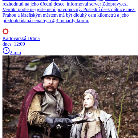
rozhodnutí na jeho úřední desce, informoval server Zdopravy.cz.
Verdikt podle něj ještě není pravomocný. Poslední úsek dálnice mezi
Prahou a lázeňským městem má být dlouhý osm kilometrů a jeho
předpokládaná cena byla 4,3 miliardy korun.
Karlovarská Drbna
dnes, 12:00
2 min