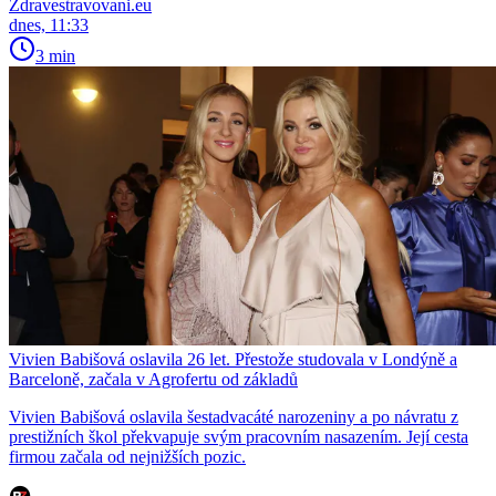
Zdravestravovani.eu
dnes, 11:33
3 min
Vivien Babišová oslavila 26 let. Přestože studovala v Londýně a
Barceloně, začala v Agrofertu od základů
Vivien Babišová oslavila šestadvacáté narozeniny a po návratu z
prestižních škol překvapuje svým pracovním nasazením. Její cesta
firmou začala od nejnižších pozic.