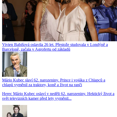
Vivien Babišová oslavila 26 let. Přestože studovala v Londýně a
Barceloně, začala v Agrofertu od základů
Mário Kubec slaví 62. narozeniny. Prince i vojáka z Chlapců a
chlapů vyměnil za traktory, koně a život na ranči
Herec Mário Kubec oslaví v neděli 62. narozeniny. Hektický život a
svět televizních kamer před lety vyměnil...