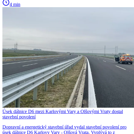
4 min
Úsek dálnice D6 mezi Karlovými Vary a Olšovými Vraty dostal
stavební povolení
Dopravní a energetický stavební úřad vydal stavební povolení pro
úsek dálnice D6 Karlovy Vary - Olšová Vrata. Vyplývá to z