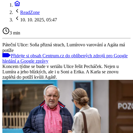
ReadZone
10. 10. 2025, 05:47
3 min
Páteční Ulice: Soňa přizná strach, Lumírovo varování a Agáta má
potíže
Přidejte si obsah Centrum.cz do oblíbených zdrojů pro Google
hledání a Google zprávy
Koncem týdne se bude v seriálu Ulice řešit Pecháček. Nejen u
Lumíra a jeho blízkých, ale i u Soni a Erika. A Karla se znovu
zaplétá do potíží kvůli Agátě.