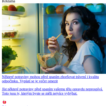
Reklama
Některé potraviny mohou před spaním zhoršovat trávení i kvalitu
odpočinku. Vyplatí se je večer omezit
Jíst některé potraviny před spaním vašemu tělu opravdu neprospívá.
Toto jsou ty, kterým byste se měli nejvíce vyhýbat.