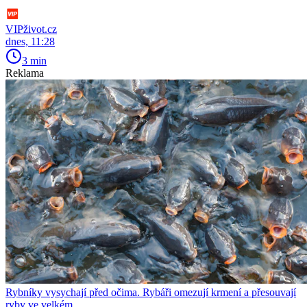
VIPživot.cz
dnes, 11:28
3 min
Reklama
Rybníky vysychají před očima. Rybáři omezují krmení a přesouvají
ryby ve velkém