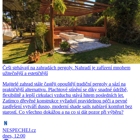
Češi strhávají na zahradách pergoly. Nahradí je zařízení mnohem
užitečnější a estetičtější
Majitelé zahrad stále častěji opouštějí tradiční pergoly a sází na
praktičtější alternativu. Plachtové stínění se díky snadné údržbě,
flexibilitě a lepší cirkulaci vzduchu stává hitem posledních let.
Zatímco dřevěné konstrukce vyžadují pravidelnou péči a pevné
zastřešení vytváří dusno, moderní shade sails nabízejí komfort bez
starostí. Co všechno dokážou a na co si dát pozor při výběru?
NESPECHEJ.cz
dnes, 12:00