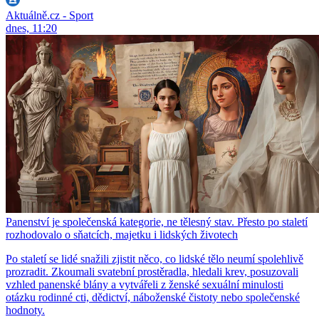
Aktuálně.cz - Sport
dnes, 11:20
Panenství je společenská kategorie, ne tělesný stav. Přesto po staletí
rozhodovalo o sňatcích, majetku i lidských životech
Po staletí se lidé snažili zjistit něco, co lidské tělo neumí spolehlivě
prozradit. Zkoumali svatební prostěradla, hledali krev, posuzovali
vzhled panenské blány a vytvářeli z ženské sexuální minulosti
otázku rodinné cti, dědictví, náboženské čistoty nebo společenské
hodnoty.