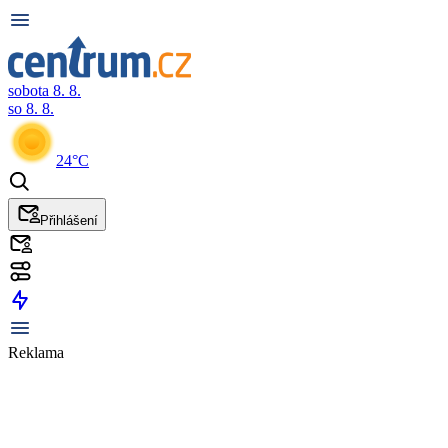
sobota 8. 8.
so 8. 8.
24°C
Přihlášení
Reklama