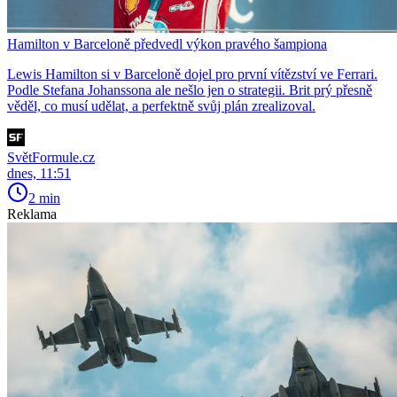
Hamilton v Barceloně předvedl výkon pravého šampiona
Lewis Hamilton si v Barceloně dojel pro první vítězství ve Ferrari.
Podle Stefana Johanssona ale nešlo jen o strategii. Brit prý přesně
věděl, co musí udělat, a perfektně svůj plán zrealizoval.
SvětFormule.cz
dnes, 11:51
2 min
Reklama