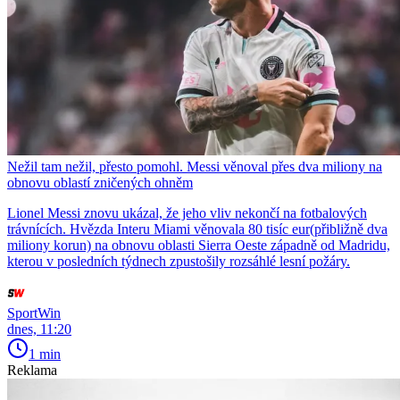
Nežil tam nežil, přesto pomohl. Messi věnoval přes dva miliony na
obnovu oblastí zničených ohněm
Lionel Messi znovu ukázal, že jeho vliv nekončí na fotbalových
trávnících. Hvězda Interu Miami věnovala 80 tisíc eur(přibližně dva
miliony korun) na obnovu oblasti Sierra Oeste západně od Madridu,
kterou v posledních týdnech zpustošily rozsáhlé lesní požáry.
SportWin
dnes, 11:20
1 min
Reklama