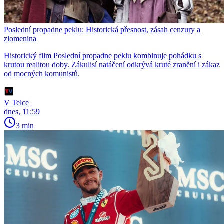
Poslední propadne peklu: Historická přesnost, zásah cenzury a
zlomenina
Historický film Poslední propadne peklu kombinuje pohádku s
krutou realitou doby. Zákulisí natáčení odkrývá kruté zranění i zákaz
od mocných komunistů.
V Telce
dnes, 11:59
3 min