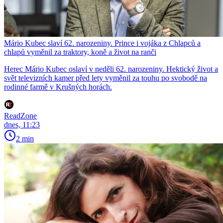
Mário Kubec slaví 62. narozeniny. Prince i vojáka z Chlapců a
chlapů vyměnil za traktory, koně a život na ranči
Herec Mário Kubec oslaví v neděli 62. narozeniny. Hektický život a
svět televizních kamer před lety vyměnil za touhu po svobodě na
rodinné farmě v Krušných horách.
ReadZone
dnes, 11:23
2 min