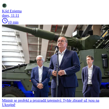
Kód Enigma
dnes, 11:11
10 min
Ministr se prořekl a prozradil tajemství: Tyhle zbraně už jsou na
Ukrajině