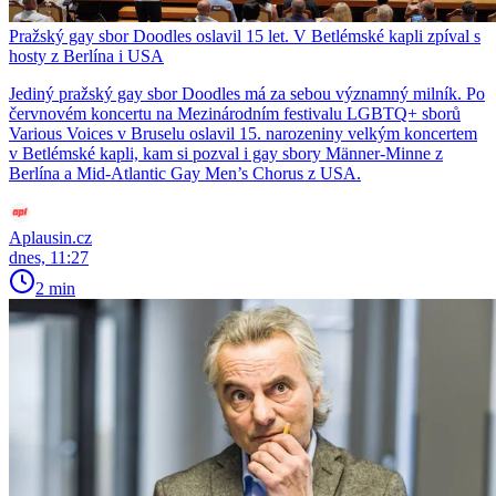
Pražský gay sbor Doodles oslavil 15 let. V Betlémské kapli zpíval s
hosty z Berlína i USA
Jediný pražský gay sbor Doodles má za sebou významný milník. Po
červnovém koncertu na Mezinárodním festivalu LGBTQ+ sborů
Various Voices v Bruselu oslavil 15. narozeniny velkým koncertem
v Betlémské kapli, kam si pozval i gay sbory Männer-Minne z
Berlína a Mid-Atlantic Gay Men’s Chorus z USA.
Aplausin.cz
dnes, 11:27
2 min