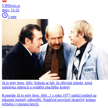
VIPživot.cz
dnes, 11:32
3 min
Já to tedy beru, šéfe: Sobota se bál, že přivolal infarkt, tajná
nahrávka milenců a svádění plachého kolegy
Komedie Já to tedy beru, šéfe...! z roku 1977 nabízí pohled na
pikantní metody náborářů. Natáčení provázel skutečný kolaps
režiséra i vzpoura herců.