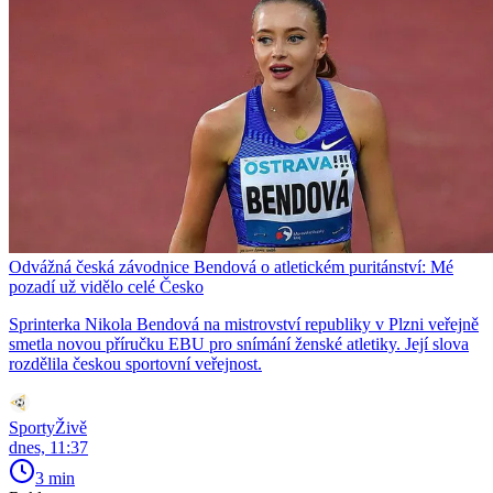
Odvážná česká závodnice Bendová o atletickém puritánství: Mé
pozadí už vidělo celé Česko
Sprinterka Nikola Bendová na mistrovství republiky v Plzni veřejně
smetla novou příručku EBU pro snímání ženské atletiky. Její slova
rozdělila českou sportovní veřejnost.
SportyŽivě
dnes, 11:37
3 min