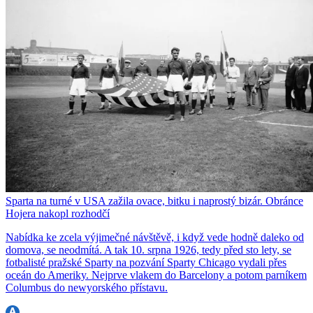
Sparta na turné v USA zažila ovace, bitku i naprostý bizár. Obránce
Hojera nakopl rozhodčí
Nabídka ke zcela výjimečné návštěvě, i když vede hodně daleko od
domova, se neodmítá. A tak 10. srpna 1926, tedy před sto lety, se
fotbalisté pražské Sparty na pozvání Sparty Chicago vydali přes
oceán do Ameriky. Nejprve vlakem do Barcelony a potom parníkem
Columbus do newyorského přístavu.