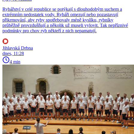
Rybářství v celé republice se potýkají s dlouhodobým suchem a
extrémním nedostatek vody. Rybáři omezují nebo pozastavují
přikrmování, aby ryby spotřebovaly méně kyslíku, rybníky
průběžně provzdušňují a několik už museli vylovit. Tak nepříznivé
podmínky pro chov ryb někteří z nich nepamatují.
Jihlavská Drbna
dnes, 11:28
4 min