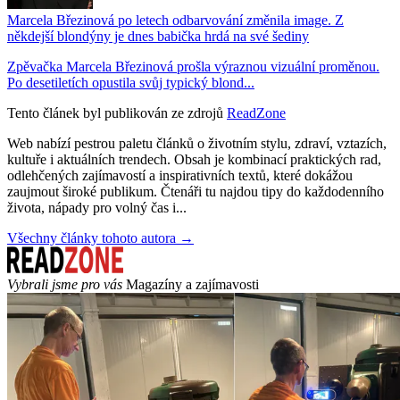
Marcela Březinová po letech odbarvování změnila image. Z
někdejší blondýny je dnes babička hrdá na své šediny
Zpěvačka Marcela Březinová prošla výraznou vizuální proměnou.
Po desetiletích opustila svůj typický blond...
Tento článek byl publikován ze zdrojů
ReadZone
Web nabízí pestrou paletu článků o životním stylu, zdraví, vztazích,
kultuře i aktuálních trendech. Obsah je kombinací praktických rad,
odlehčených zajímavostí a inspirativních textů, které dokážou
zaujmout široké publikum. Čtenáři tu najdou tipy do každodenního
života, nápady pro volný čas i...
Všechny články tohoto autora →
Vybrali jsme pro vás
Magazíny a zajímavosti