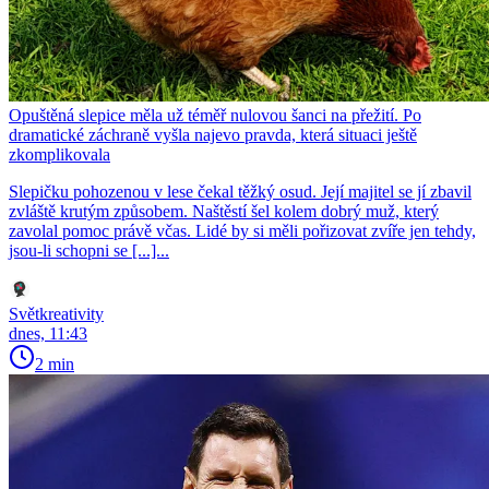
Opuštěná slepice měla už téměř nulovou šanci na přežití. Po
dramatické záchraně vyšla najevo pravda, která situaci ještě
zkomplikovala
Slepičku pohozenou v lese čekal těžký osud. Její majitel se jí zbavil
zvláště krutým způsobem. Naštěstí šel kolem dobrý muž, který
zavolal pomoc právě včas. Lidé by si měli pořizovat zvíře jen tehdy,
jsou-li schopni se [...]...
Světkreativity
dnes, 11:43
2 min