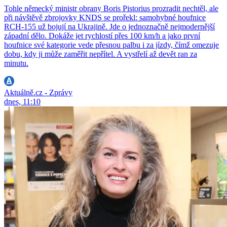
Tohle německý ministr obrany Boris Pistorius prozradit nechtěl, ale
při návštěvě zbrojovky KNDS se prořekl: samohybné houfnice
RCH-155 už bojují na Ukrajině. Jde o jednoznačně nejmodernější
západní dělo. Dokáže jet rychlostí přes 100 km/h a jako první
houfnice své kategorie vede přesnou palbu i za jízdy, čímž omezuje
dobu, kdy ji může zaměřit nepřítel. A vystřelí až devět ran za
minutu.
Aktuálně.cz - Zprávy
dnes, 11:10