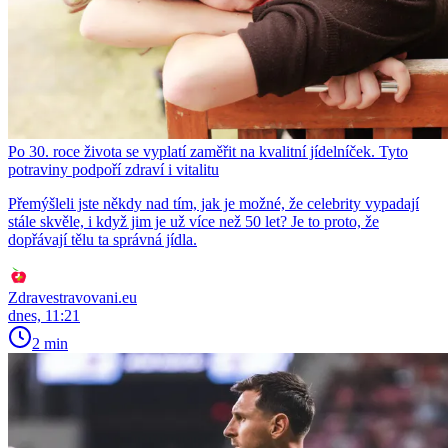
Po 30. roce života se vyplatí zaměřit na kvalitní jídelníček. Tyto
potraviny podpoří zdraví i vitalitu
Přemýšleli jste někdy nad tím, jak je možné, že celebrity vypadají
stále skvěle, i když jim je už více než 50 let? Je to proto, že
dopřávají tělu ta správná jídla.
Zdravestravovani.eu
dnes, 11:21
2 min