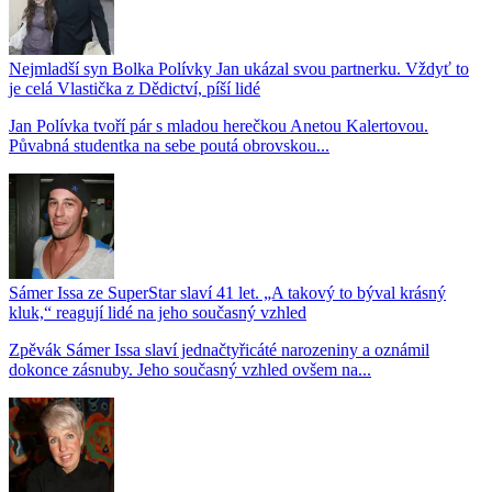
Nejmladší syn Bolka Polívky Jan ukázal svou partnerku. Vždyť to
je celá Vlastička z Dědictví, píší lidé
Jan Polívka tvoří pár s mladou herečkou Anetou Kalertovou.
Půvabná studentka na sebe poutá obrovskou...
Sámer Issa ze SuperStar slaví 41 let. „A takový to býval krásný
kluk,“ reagují lidé na jeho současný vzhled
Zpěvák Sámer Issa slaví jednačtyřicáté narozeniny a oznámil
dokonce zásnuby. Jeho současný vzhled ovšem na...