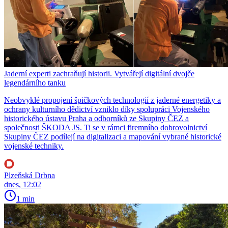
Jaderní experti zachraňují historii. Vytvářejí digitální dvojče
legendárního tanku
Neobvyklé propojení špičkových technologií z jaderné energetiky a
ochrany kulturního dědictví vzniklo díky spolupráci Vojenského
historického ústavu Praha a odborníků ze Skupiny ČEZ a
společnosti ŠKODA JS. Ti se v rámci firemního dobrovolnictví
Skupiny ČEZ podílejí na digitalizaci a mapování vybrané historické
vojenské techniky.
Plzeňská Drbna
dnes, 12:02
1 min