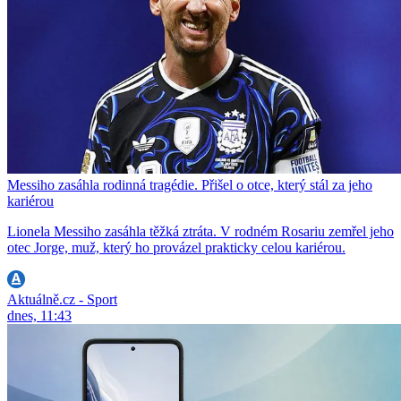
Messiho zasáhla rodinná tragédie. Přišel o otce, který stál za jeho
kariérou
Lionela Messiho zasáhla těžká ztráta. V rodném Rosariu zemřel jeho
otec Jorge, muž, který ho provázel prakticky celou kariérou.
Aktuálně.cz - Sport
dnes, 11:43