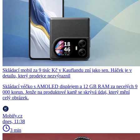
Skládací mobil za 9 tisíc Kč v Kauflandu zní jako sen. Háček je v
detailu, který prodejce nezvýraznil
Skládací véčko s AMOLED displejem a 12 GB RAM za necelých 9
000 korun. Jenže na produktové kartě se skrývá údaj, který mění
celý obrázek.
Mobify.cz
dnes, 11:38
3 min