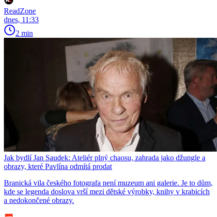
ReadZone
dnes, 11:33
2 min
Jak bydlí Jan Saudek: Ateliér plný chaosu, zahrada jako džungle a
obrazy, které Pavlína odmítá prodat
Branická vila českého fotografa není muzeum ani galerie. Je to dům,
kde se legenda doslova vrší mezi dětské výrobky, knihy v krabicích
a nedokončené obrazy.