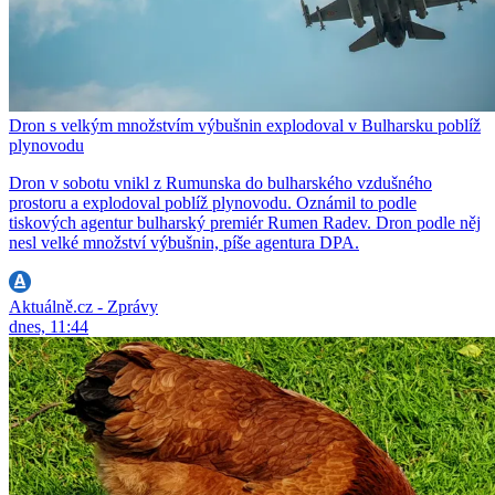
Dron s velkým množstvím výbušnin explodoval v Bulharsku poblíž
plynovodu
Dron v sobotu vnikl z Rumunska do bulharského vzdušného
prostoru a explodoval poblíž plynovodu. Oznámil to podle
tiskových agentur bulharský premiér Rumen Radev. Dron podle něj
nesl velké množství výbušnin, píše agentura DPA.
Aktuálně.cz - Zprávy
dnes, 11:44