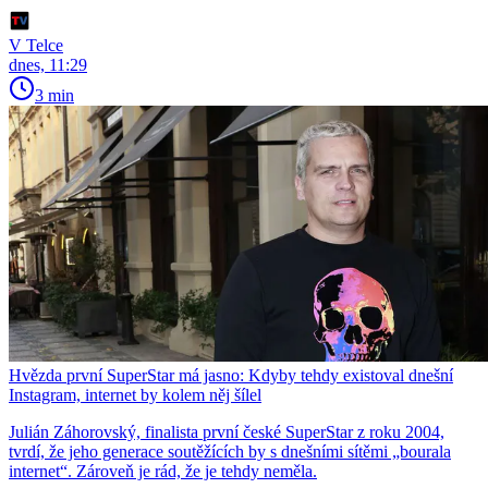
V Telce
dnes, 11:29
3 min
Hvězda první SuperStar má jasno: Kdyby tehdy existoval dnešní
Instagram, internet by kolem něj šílel
Julián Záhorovský, finalista první české SuperStar z roku 2004,
tvrdí, že jeho generace soutěžících by s dnešními sítěmi „bourala
internet“. Zároveň je rád, že je tehdy neměla.