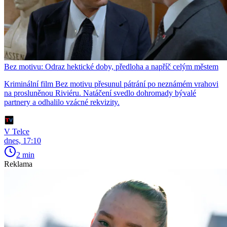
Bez motivu: Odraz hektické doby, předloha a napříč celým městem
Kriminální film Bez motivu přesunul pátrání po neznámém vrahovi
na prosluněnou Riviéru. Natáčení svedlo dohromady bývalé
partnery a odhalilo vzácné rekvizity.
V Telce
dnes, 17:10
2 min
Reklama