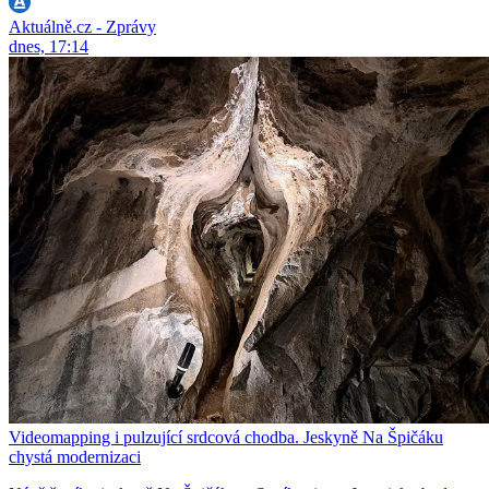
Aktuálně.cz - Zprávy
dnes, 17:14
Videomapping i pulzující srdcová chodba. Jeskyně Na Špičáku
chystá modernizaci