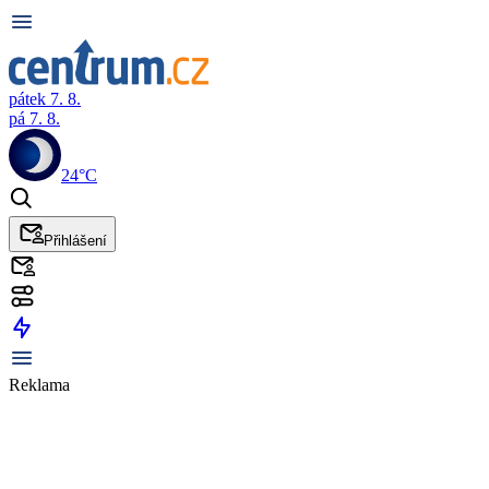
pátek 7. 8.
pá 7. 8.
24°C
Přihlášení
Reklama