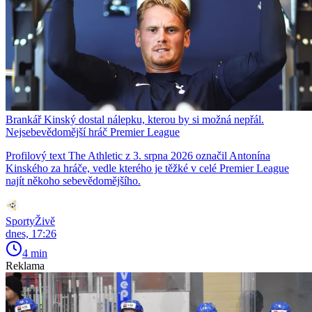
Brankář Kinský dostal nálepku, kterou by si možná nepřál.
Nejsebevědomější hráč Premier League
Profilový text The Athletic z 3. srpna 2026 označil Antonína
Kinského za hráče, vedle kterého je těžké v celé Premier League
najít někoho sebevědomějšího.
SportyŽivě
dnes, 17:26
4 min
Reklama