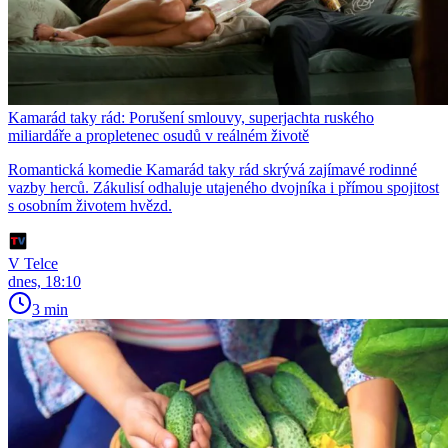
Kamarád taky rád: Porušení smlouvy, superjachta ruského
miliardáře a propletenec osudů v reálném životě
Romantická komedie Kamarád taky rád skrývá zajímavé rodinné
vazby herců. Zákulisí odhaluje utajeného dvojníka i přímou spojitost
s osobním životem hvězd.
V Telce
dnes, 18:10
3 min