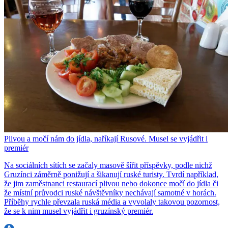
Plivou a močí nám do jídla, naříkají Rusové. Musel se vyjádřit i
premiér
Na sociálních sítích se začaly masově šířit příspěvky, podle nichž
Gruzínci záměrně ponižují a šikanují ruské turisty. Tvrdí například,
že jim zaměstnanci restaurací plivou nebo dokonce močí do jídla či
že místní průvodci ruské návštěvníky nechávají samotné v horách.
Příběhy rychle převzala ruská média a vyvolaly takovou pozornost,
že se k nim musel vyjádřit i gruzínský premiér.