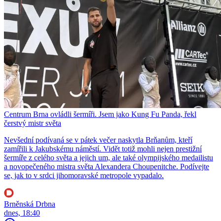
Centrum Brna ovládli šermíři. Jsem jako Kung Fu Panda, řekl
čerstvý mistr světa
Nevšední podívaná se v pátek večer naskytla Brňanům, kteří
zamířili k Jakubskému náměstí. Vidět totiž mohli nejen prestižní
šermíře z celého světa a jejich um, ale také olympijského medailistu
a novopečeného mistra světa Alexandera Choupenitche. Podívejte
se, jak to v srdci jihomoravské metropole vypadalo.
Brněnská Drbna
dnes, 18:40