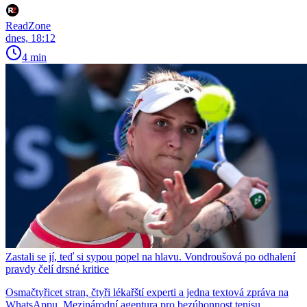
ReadZone
dnes, 18:12
4 min
Zastali se jí, teď si sypou popel na hlavu. Vondroušová po odhalení
pravdy čelí drsné kritice
Osmačtyřicet stran, čtyři lékařští experti a jedna textová zpráva na
WhatsAppu. Mezinárodní agentura pro bezúhonnost tenisu