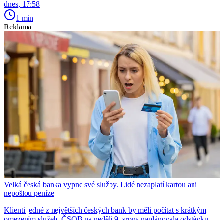
dnes, 17:58
1 min
Reklama
Velká česká banka vypne své služby. Lidé nezaplatí kartou ani
nepošlou peníze
Klienti jedné z největších českých bank by měli počítat s krátkým
omezením služeb. ČSOB na neděli 9. srpna naplánovala odstávku