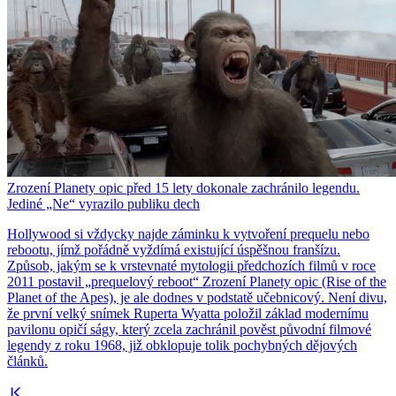
Zrození Planety opic před 15 lety dokonale zachránilo legendu.
Jediné „Ne“ vyrazilo publiku dech
Hollywood si vždycky najde záminku k vytvoření prequelu nebo
rebootu, jímž pořádně vyždímá existující úspěšnou franšízu.
Způsob, jakým se k vrstevnaté mytologii předchozích filmů v roce
2011 postavil „prequelový reboot“ Zrození Planety opic (Rise of the
Planet of the Apes), je ale dodnes v podstatě učebnicový. Není divu,
že první velký snímek Ruperta Wyatta položil základ modernímu
pavilonu opičí ságy, který zcela zachránil pověst původní filmové
legendy z roku 1968, již obklopuje tolik pochybných dějových
článků.