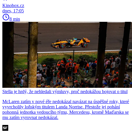
Kinobox.cz
dnes, 17:05
8 min
Stella je hrdý, že nehledali výmluvy, proč nedokážou bojovat o titul
McLaren zatím v nové éře nedokázal navázat na úspěšné roky, které
vyvrcholily loňským titulem Landa Norrise. Přestože jej pohání
pohonná jednotka vedoucího týmu, Mercedesu, kromě Maďarska se
mu zatím vyrovnat nedokázal.