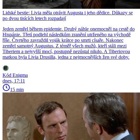
Lidské bestie: Livia měla otrávit Augusta i jeho dědice. Důkazy se
po dvou tisících letech rozpadají
Jeden zemřel během epidemie. Druhý náhle onemocněl na cestě do
Hispánie. Třetí podlehl následkům zranění utrženého na východě
říše. Čtvrtého zavraždil voják krátce po smrti císaře. Nakonec
zemřel samotný Augustus. Z téměř všech mužů, kteří stáli mezi
Tiberiem a nejvyšší mocí, postupně nezůstal nikdo. A Tiberiovou
matkou byla Livia Drusilla, jedna z nejmocnějších žen své doby.
Kód Enigma
dnes, 17:11
15 min