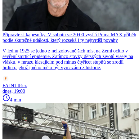
Připravte si kapesníky. V sobotu ve 20:00 vysílá Prima MAX příběh
podle skutečné události, který rozseká i ty nejtvrdší povahy
V lednu 1925 se jedno z nejizolovanějších míst na Zemi ocitlo v
sevření smrtící epidemie. Zatímco stovky dětských životů visely na
vlásku, v mrazu klesajícím pod minus čtyřicet stupňů se zrodil
hrdina, jehož jméno mělo být vymazáno z historie.
FAJNTIP.cz
dnes, 19:00
4 min