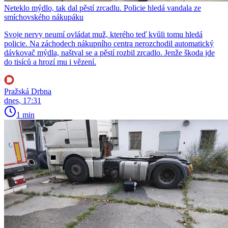
Neteklo mýdlo, tak dal pěstí zrcadlu. Policie hledá vandala ze
smíchovského nákupáku
Svoje nervy neumí ovládat muž, kterého teď kvůli tomu hledá
policie. Na záchodech nákupního centra nerozchodil automatický
dávkovač mýdla, naštval se a pěstí rozbil zrcadlo. Jenže škoda jde
do tisíců a hrozí mu i vězení.
Pražská Drbna
dnes, 17:31
1 min