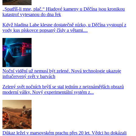
„Spatříš-li mne, plač.“ Hladové kameny u Děčína jsou kronikou
katastrof vytesanou do dna řek
Když hladina Labe klesne dostatečně nízko, u Děčína vystoupí z
vody kus pískovce popsaný čísly a větami....
Noční vidění už nemusí být zelené. Nová technologie ukazuje
infračervený svět v barvách
Zelený svět nočních brýlí se stal jedním z nejznámějších obrazů
moderní války. Nový experimentální systém z...
Důkaz ležel v marsovském prachu přes 20 let. Vědci ho dokázali