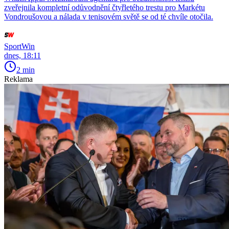
zveřejnila kompletní odůvodnění čtyřletého trestu pro Markétu
Vondroušovou a nálada v tenisovém světě se od té chvíle otočila.
SportWin
dnes, 18:11
2 min
Reklama