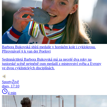
Barbora Bukovská sbírá medaile v horském kole i cyklokrosu.
Přirovnávají ji k van der Poelovi
Sedmnáctiletá Barbora Bukovská má za necelé dva roky na
juniorské scéně nejméně osm medailí z mistrovství světa a Evropy
ve dvou cyklistických disciplínách.
SportyŽivě
dnes, 17:10
4 min