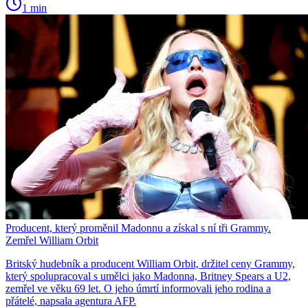
1 min
Producent, který proměnil Madonnu a získal s ní tři Grammy.
Zemřel William Orbit
Britský hudebník a producent William Orbit, držitel ceny Grammy,
který spolupracoval s umělci jako Madonna, Britney Spears a U2,
zemřel ve věku 69 let. O jeho úmrtí informovali jeho rodina a
přátelé, napsala agentura AFP.