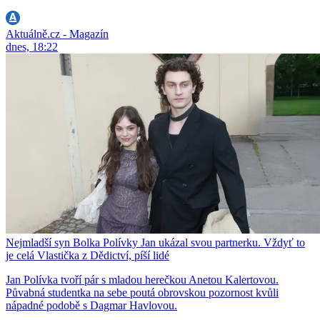
Aktuálně.cz - Magazín
dnes, 18:22
Nejmladší syn Bolka Polívky Jan ukázal svou partnerku. Vždyť to
je celá Vlastička z Dědictví, píší lidé
Jan Polívka tvoří pár s mladou herečkou Anetou Kalertovou.
Půvabná studentka na sebe poutá obrovskou pozornost kvůli
nápadné podobě s Dagmar Havlovou.