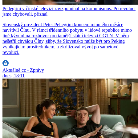
Pellegrini v čínské televizi zavzpomínal na komunismus. Po revoluci
jsme chybovali, přiznal
Slovenský prezident Peter Pellegrini koncem minulého měsíce
navštívil Čínu. V rámci třídenního pobytu v lidové republice mimo
jiné kývnul na rozhovor pro tamější státní televizi CGTN. V něm
nešetřil chválou Číny, sliby, že Slovensko může být pro Peking
vynikajícím prostředníkem, a zkritizoval vývoj po sametové
revoluci.
Aktuálně.cz - Zprávy
dnes, 18:11