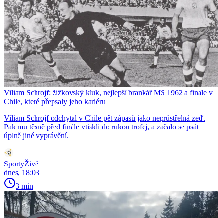
Viliam Schrojf: žižkovský kluk, nejlepší brankář MS 1962 a finále v
Chile, které přepsaly jeho kariéru
Viliam Schrojf odchytal v Chile pět zápasů jako neprůstřelná zeď.
Pak mu těsně před finále vtiskli do rukou trofej, a začalo se psát
úplně jiné vyprávění.
SportyŽivě
dnes, 18:03
3 min