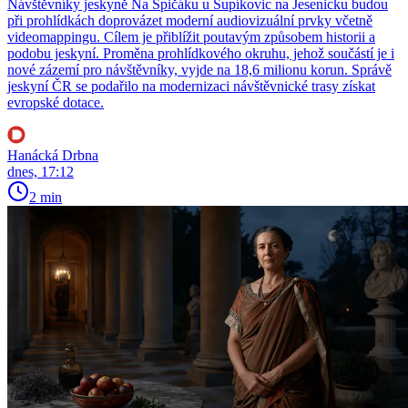
Návštěvníky jeskyně Na Špičáku u Supíkovic na Jesenicku budou
při prohlídkách doprovázet moderní audiovizuální prvky včetně
videomappingu. Cílem je přiblížit poutavým způsobem historii a
podobu jeskyní. Proměna prohlídkového okruhu, jehož součástí je i
nové zázemí pro návštěvníky, vyjde na 18,6 milionu korun. Správě
jeskyní ČR se podařilo na modernizaci návštěvnické trasy získat
evropské dotace.
Hanácká Drbna
dnes, 17:12
2 min