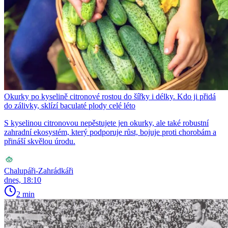
Okurky po kyselině citronové rostou do šířky i délky. Kdo ji přidá
do zálivky, sklízí baculaté plody celé léto
S kyselinou citronovou nepěstujete jen okurky, ale také robustní
zahradní ekosystém, který podporuje růst, bojuje proti chorobám a
přináší skvělou úrodu.
Chalupáři-Zahrádkáři
dnes, 18:10
2 min