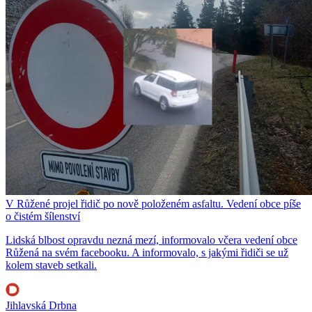
V Růžené projel řidič po nově položeném asfaltu. Vedení obce píše
o čistém šílenství
Lidská blbost opravdu nezná mezí, informovalo včera vedení obce
Růžená na svém facebooku. A informovalo, s jakými řidiči se už
kolem staveb setkali.
Jihlavská Drbna