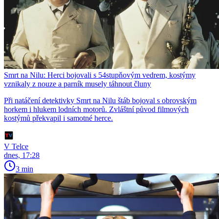
Smrt na Nilu: Herci bojovali s 54stupňovým vedrem, kostýmy
vznikaly z nouze a parník musely táhnout čluny
Při natáčení detektivky Smrt na Nilu štáb bojoval s obrovským
horkem i hlukem lodních motorů. Zvláštní původ filmových
kostýmů překvapil i samotné herce.
V Telce
dnes, 17:28
3 min