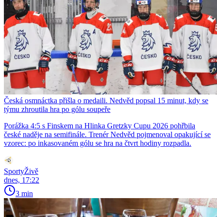
Česká osmnáctka přišla o medaili. Nedvěd popsal 15 minut, kdy se
týmu zhroutila hra po gólu soupeře
Porážka 4:5 s Finskem na Hlinka Gretzky Cupu 2026 pohřbila
české naděje na semifinále. Trenér Nedvěd pojmenoval opakující se
vzorec: po inkasovaném gólu se hra na čtvrt hodiny rozpadla.
SportyŽivě
dnes, 17:22
3 min