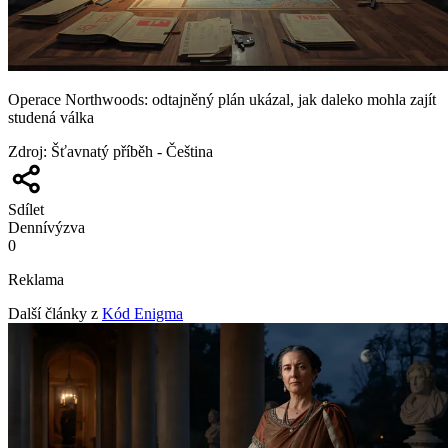
Operace Northwoods: odtajněný plán ukázal, jak daleko mohla zajít
studená válka
Zdroj
:
Šťavnatý příběh - Čeština
Sdílet
Denní
výzva
0
Reklama
Další články z
Kód Enigma