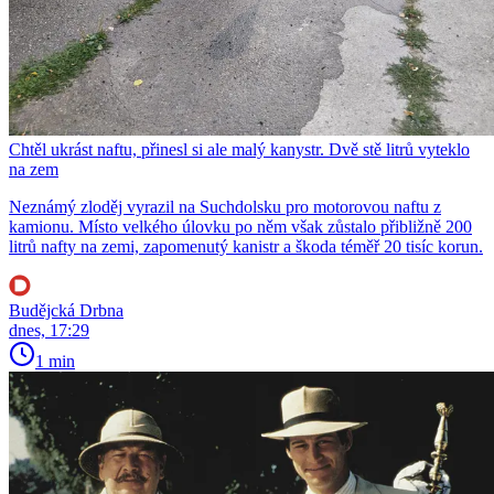
Chtěl ukrást naftu, přinesl si ale malý kanystr. Dvě stě litrů vyteklo
na zem
Neznámý zloděj vyrazil na Suchdolsku pro motorovou naftu z
kamionu. Místo velkého úlovku po něm však zůstalo přibližně 200
litrů nafty na zemi, zapomenutý kanistr a škoda téměř 20 tisíc korun.
Budějcká Drbna
dnes, 17:29
1 min