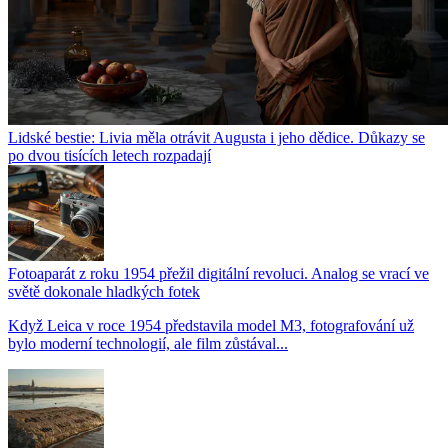
Lidské bestie: Livia měla otrávit Augusta i jeho dědice. Důkazy se
po dvou tisících letech rozpadají
Fotoaparát z roku 1954 přežil digitální revoluci. Analog se vrací ve
světě dokonale hladkých fotek
Když Leica v roce 1954 představila model M3, fotografování už
bylo moderní technologií, ale film zůstával...