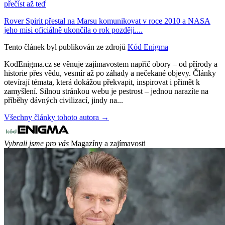
přečíst až teď
Rover Spirit přestal na Marsu komunikovat v roce 2010 a NASA
jeho misi oficiálně ukončila o rok později....
Tento článek byl publikován ze zdrojů
Kód Enigma
KodEnigma.cz se věnuje zajímavostem napříč obory – od přírody a
historie přes vědu, vesmír až po záhady a nečekané objevy. Články
otevírají témata, která dokážou překvapit, inspirovat i přimět k
zamyšlení. Silnou stránkou webu je pestrost – jednou narazíte na
příběhy dávných civilizací, jindy na...
Všechny články tohoto autora →
Vybrali jsme pro vás
Magazíny a zajímavosti