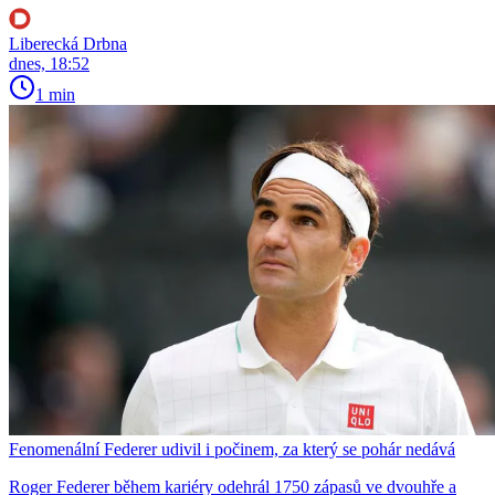
Liberecká Drbna
dnes, 18:52
1 min
Fenomenální Federer udivil i počinem, za který se pohár nedává
Roger Federer během kariéry odehrál 1750 zápasů ve dvouhře a