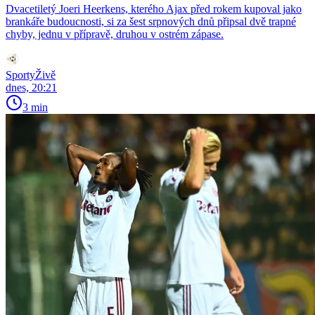
Dvacetiletý Joeri Heerkens, kterého Ajax před rokem kupoval jako
brankáře budoucnosti, si za šest srpnových dnů připsal dvě trapné
chyby, jednu v přípravě, druhou v ostrém zápase.
SportyŽivě
dnes, 20:21
3 min