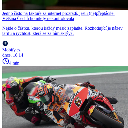
Jedno číslo na faktuře za internet prozradí, jestli (ne)přeplácíte.
Většina Čechů ho nikdy nekontrolovala
Nejde o částku, kterou každý měsíc zaplatíte. Rozhodující je název
tarifu a rychlost, která se za ním skrývá.
Mobify.cz
dnes, 18:14
4 min