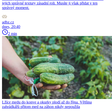
jejich správné textury zásadní roli. Musíte ji však přidat v ten
správný moment.
adbz.cz
dnes, 20:40
2 min
Lžíce medu do konve a okurky plodí až do října. Většina
zahrádkářů přitom med na záhon nikdy nepoužila