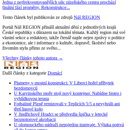
Jedna z nejfrekventovanějších ulic plzeňského centra prochází
finální fází proměny. Rekonstrukce...
Tento článek byl publikován ze zdrojů
Náš REGION
Portál Náš REGION přináší aktuální dění z jednotlivých krajů
České republiky s důrazem na lokální témata. Každý region má své
vlastní sekce a redaktory, takže čtenář najde nejen zprávy o politice
a ekonomice, ale i informace o kultuře, dopravě, školství nebo
životním stylu přímo ze svého...
Všechny články tohoto autora →
Další články z kategorie
Domácí
Plameny v mostní konstrukci: V Liberci hořel příbytek
bezdomovců
U Karvinského moře stojí nový kontejner. Nabídne bistro i
vyhlídkovou terasu
Fotbalisté Plzně remizovali v Teplicích 5:5 a nevyhráli ani
třetí ligové kolo
V Jindřichově Hradci se předvedla špička v letecké
bezmotorové akrobacii
U olomouckého nádraží nepojedou tramvaje. Výluka potrvá
až do konce srpna