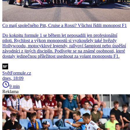
Co mají společného Pitt, Cruise a Rossi? Všichni řídili monopost F1
Do kokpitu formule 1 se během let neposadili jen profesionální
piloti. Rychlost a výkon monopostů si vyzkoušely také hvězdy
Hollywoodu, motocyklové legendy, rallyoví šampioni nebo úspěšní
závodníci z jiných disciplín. Podívejte se na známé osobnosti, které
dostaly jedinečnou příležitost usednout za volant monopostu F1.
SvětFormule.cz
dnes, 18:09
9 min
Reklama