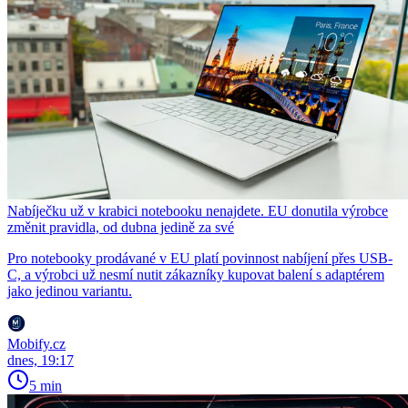
Nabíječku už v krabici notebooku nenajdete. EU donutila výrobce
změnit pravidla, od dubna jedině za své
Pro notebooky prodávané v EU platí povinnost nabíjení přes USB-
C, a výrobci už nesmí nutit zákazníky kupovat balení s adaptérem
jako jedinou variantu.
Mobify.cz
dnes, 19:17
5 min