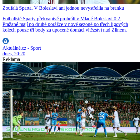
Zoufalá Sparta. V Boleslavi ani jednou nevystřelila na branku
Fotbalisté Sparty překvapivě prohráli v Mladé Boleslavi 0:2.
Pražané mají po druhé porážce v nové sezoně po třech ligových
kolech pouze tři body za upocené domácí vítězství nad Zlínem.
Aktuálně.cz - Sport
dnes, 20:20
Reklama