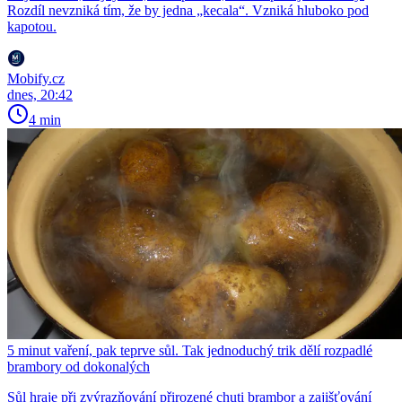
Rozdíl nevzniká tím, že by jedna „kecala“. Vzniká hluboko pod
kapotou.
Mobify.cz
dnes, 20:42
4 min
5 minut vaření, pak teprve sůl. Tak jednoduchý trik dělí rozpadlé
brambory od dokonalých
Sůl hraje při zvýrazňování přirozené chuti brambor a zajišťování