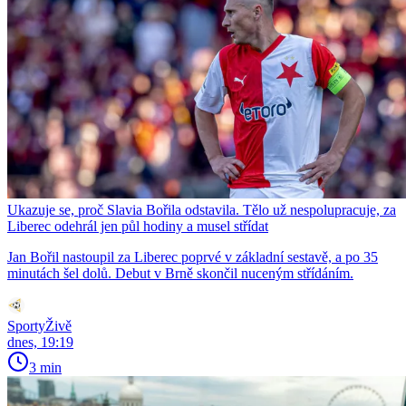
Ukazuje se, proč Slavia Bořila odstavila. Tělo už nespolupracuje, za
Liberec odehrál jen půl hodiny a musel střídat
Jan Bořil nastoupil za Liberec poprvé v základní sestavě, a po 35
minutách šel dolů. Debut v Brně skončil nuceným střídáním.
SportyŽivě
dnes, 19:19
3 min