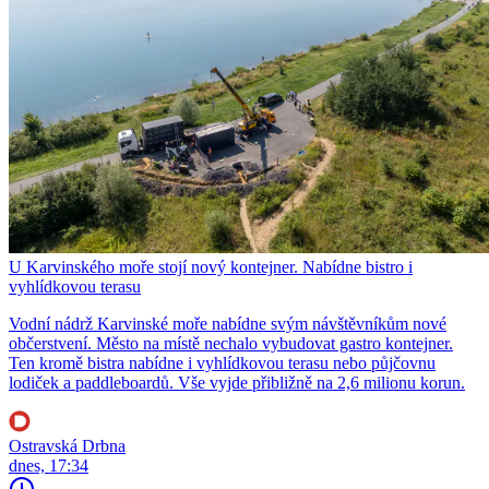
U Karvinského moře stojí nový kontejner. Nabídne bistro i
vyhlídkovou terasu
Vodní nádrž Karvinské moře nabídne svým návštěvníkům nové
občerstvení. Město na místě nechalo vybudovat gastro kontejner.
Ten kromě bistra nabídne i vyhlídkovou terasu nebo půjčovnu
lodiček a paddleboardů. Vše vyjde přibližně na 2,6 milionu korun.
Ostravská Drbna
dnes, 17:34