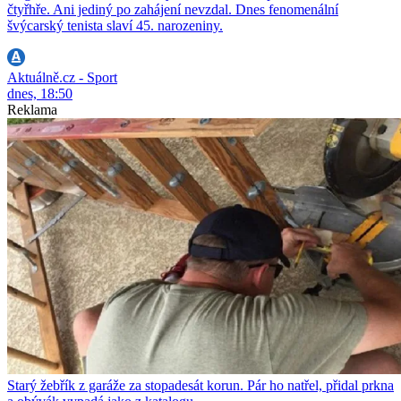
čtyřhře. Ani jediný po zahájení nevzdal. Dnes fenomenální
švýcarský tenista slaví 45. narozeniny.
Aktuálně.cz - Sport
dnes, 18:50
Reklama
Starý žebřík z garáže za stopadesát korun. Pár ho natřel, přidal prkna