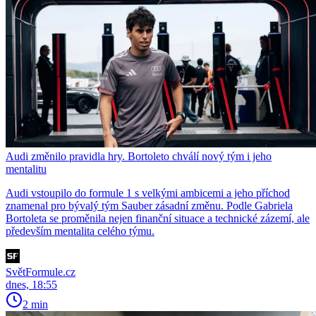
Audi změnilo pravidla hry. Bortoleto chválí nový tým i jeho
mentalitu
Audi vstoupilo do formule 1 s velkými ambicemi a jeho příchod
znamenal pro bývalý tým Sauber zásadní změnu. Podle Gabriela
Bortoleta se proměnila nejen finanční situace a technické zázemí, ale
především mentalita celého týmu.
SvětFormule.cz
dnes, 18:55
2 min