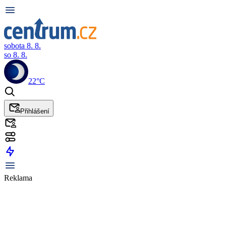
sobota 8. 8.
so 8. 8.
22°C
Přihlášení
Reklama