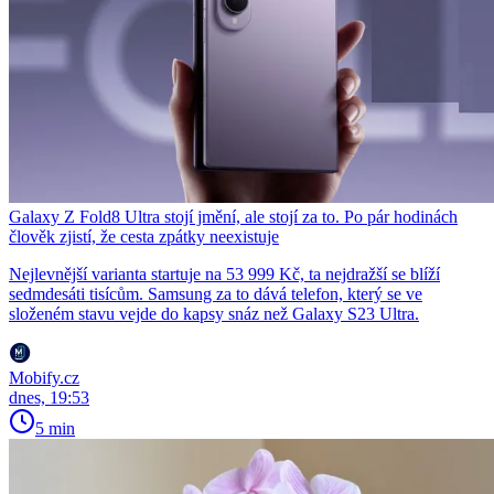
Galaxy Z Fold8 Ultra stojí jmění, ale stojí za to. Po pár hodinách
člověk zjistí, že cesta zpátky neexistuje
Nejlevnější varianta startuje na 53 999 Kč, ta nejdražší se blíží
sedmdesáti tisícům. Samsung za to dává telefon, který se ve
složeném stavu vejde do kapsy snáz než Galaxy S23 Ultra.
Mobify.cz
dnes, 19:53
5 min