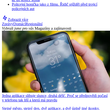
Policejní honička jako z filmu. Řidič ujížděl před trojicí
policejních aut
Zobrazit více
Zprávy
Domácí
Regionální
Vybrali jsme pro vás
Magazíny a zajímavosti
Jedna aplikace slibuje slunce, druhá déšť. Proč se předpovědi počasí
v telefonu tak liší a která má pravdu
Stejné město, stejný den, dvě aplikace, a dvě úplně jiné ikonky.