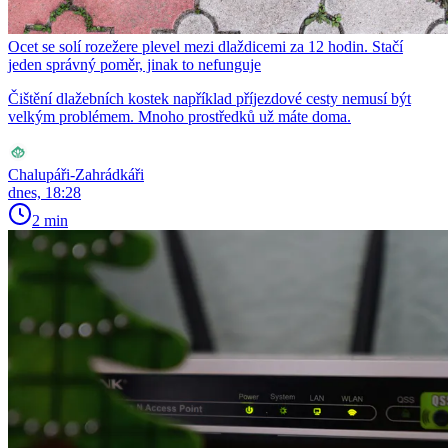
Ocet se solí rozežere plevel mezi dlaždicemi za 12 hodin. Stačí
jeden správný poměr, jinak to nefunguje
Čištění dlažebních kostek například příjezdové cesty nemusí být
velkým problémem. Mnoho prostředků už máte doma.
Chalupáři-Zahrádkáři
dnes, 18:28
2 min