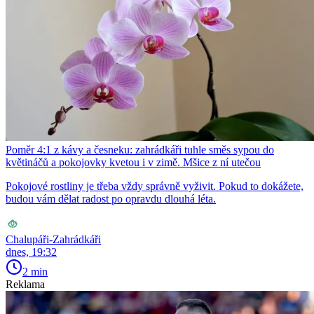
Poměr 4:1 z kávy a česneku: zahrádkáři tuhle směs sypou do
květináčů a pokojovky kvetou i v zimě. Mšice z ní utečou
Pokojové rostliny je třeba vždy správně vyživit. Pokud to dokážete,
budou vám dělat radost po opravdu dlouhá léta.
Chalupáři-Zahrádkáři
dnes, 19:32
2 min
Reklama