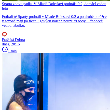
Sparta znovu padla. V Mladé Boleslavi prohrála 0:2, domácí vedou
ligu
Fotbalisté Sparty prohráli v Mladé Boleslavi 0:2 a po druhé porážce
v sezoně mají po třech ligových kolech pouze tři body. Středočeši
vedou tabulku.
Pražská Drbna
dnes, 20:15
1 min