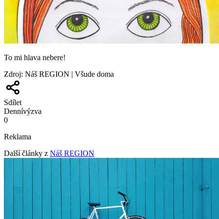
To mi hlava nebere!
Zdroj
:
Náš REGION | Všude doma
Sdílet
Denní
výzva
0
Reklama
Další články z
Náš REGION