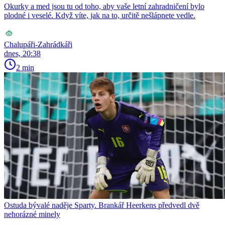
Okurky a med jsou tu od toho, aby vaše letní zahradničení bylo
plodné i veselé. Když víte, jak na to, určitě nešlápnete vedle.
Chalupáři-Zahrádkáři
dnes, 20:38
2 min
Ostuda bývalé naděje Sparty. Brankář Heerkens předvedl dvě
nehorázné minely