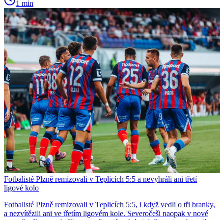
1 min
Fotbalisté Plzně remizovali v Teplicích 5:5 a nevyhráli ani třetí
ligové kolo
Fotbalisté Plzně remizovali v Teplicích 5:5, i když vedli o tři branky,
a nezvítězili ani ve třetím ligovém kole. Severočeši naopak v nové