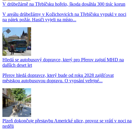
V drůbežárně na Třebíčsku hořelo, škoda dosáhla 300 tisíc korun
V areálu drůbežárny v Kožichovicích na Třebíčsku vypukl v noci
na pátek požár. Hasiči vyjeli na místo...
Hledá se autobusový dopravce, který pro Přerov zajistí MHD na
dalších deset let
Přerov hledá dopravce, který bude od roku 2028 zajišťovat
městskou autobusovou dopravu. O vypsání veřejné...
Plzeň dokončuje přestavbu Americké ulice, provoz se vrátí v noci na
neděli