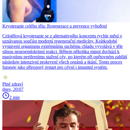
Kryoterapie celého těla: Regenerace a prevence vyhoření
Celotělová kryoterapie se z alternativního konceptu rychle mění v
uznávanou součást moderní regenerační medicíny. Krátkodobé
vystavení organismu extrémnímu suchému chladu vyvolává v těle
silnou neuroendokrinní reakci. Během několika minut dochází k
masivnímu perifernímu stažení cév, po kterém při opětovném zahřátí
následuje intenzivní prokrvení všech orgánů a tkání. Tento proces
funguje jako přirozený restart pro cévní i imunitní systém.
Plné zdraví
dnes, 20:07
2 min