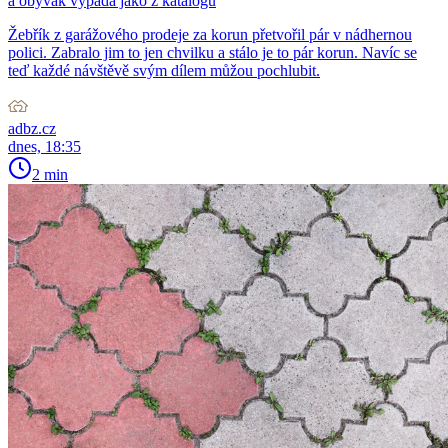
a obývák vypadá jako z katalogu
Žebřík z garážového prodeje za korun přetvořil pár v nádhernou
polici. Zabralo jim to jen chvilku a stálo je to pár korun. Navíc se
teď každé návštěvě svým dílem můžou pochlubit.
adbz.cz
dnes, 18:35
2 min