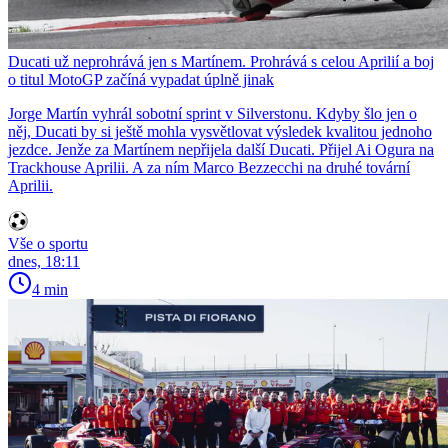
Ducati už neprohrává jen s Martínem. Prohrává s celou Aprilií a boj
o titul MotoGP začíná vypadat úplně jinak
Jorge Martín vyhrál sobotní sprint v Silverstonu. Kdyby šlo jen o
něj, Ducati by si ještě mohla vysvětlovat výsledek kvalitou jednoho
jezdce. Jenže za Martínem nepřijela další Ducati. Přijel Ai Ogura na
Trackhouse Aprilii. A za ním Marco Bezzecchi na druhé tovární
Aprilii.
Vše o sportu
dnes, 18:11
4 min