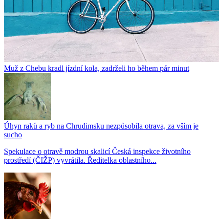
Muž z Chebu kradl jízdní kola, zadrželi ho během pár minut
Úhyn raků a ryb na Chrudimsku nezpůsobila otrava, za vším je
sucho
Spekulace o otravě modrou skalicí Česká inspekce životního
prostředí (ČIŽP) vyvrátila. Ředitelka oblastního...