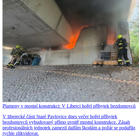
Plameny v mostní konstrukci: V Liberci hořel příbytek bezdomovců
V liberecké části Staré Pavlovice dnes večer hořel příbytek
bezdomovců vybudovaný přímo uvnitř mostní konstrukce. Zásah
profesionálních jednotek zamezil dalším škodám a požár se podařilo
rychle zlikvidovat.