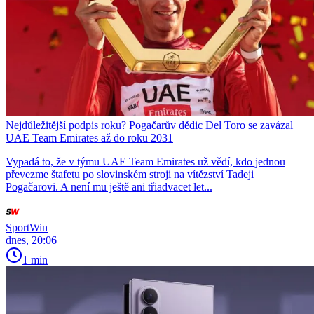
Nejdůležitější podpis roku? Pogačarův dědic Del Toro se zavázal
UAE Team Emirates až do roku 2031
Vypadá to, že v týmu UAE Team Emirates už vědí, kdo jednou
převezme štafetu po slovinském stroji na vítězství Tadeji
Pogačarovi. A není mu ještě ani třiadvacet let...
SportWin
dnes, 20:06
1 min