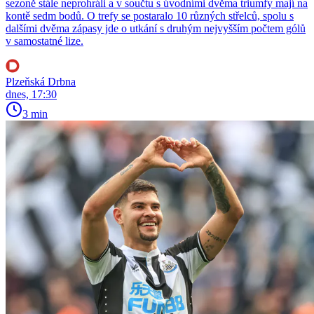
sezoně stále neprohráli a v součtu s úvodními dvěma triumfy mají na
kontě sedm bodů. O trefy se postaralo 10 různých střelců, spolu s
dalšími dvěma zápasy jde o utkání s druhým nejvyšším počtem gólů
v samostatné lize.
Plzeňská Drbna
dnes, 17:30
3 min