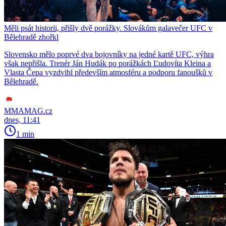
Měli psát historii, přišly dvě porážky. Slovákům galavečer UFC v
Bělehradě zhořkl
Slovensko mělo poprvé dva bojovníky na jedné kartě UFC, výhra
však nepřišla. Trenér Ján Hudák po porážkách Ľudovíta Kleina a
Vlasta Čepa vyzdvihl především atmosféru a podporu fanoušků v
Bělehradě.
MMAMAG.cz
dnes, 11:41
1 min