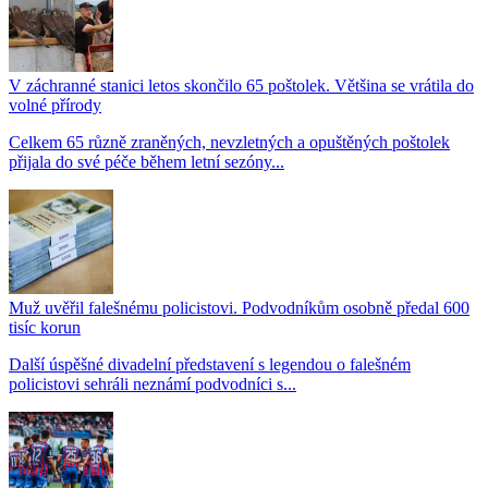
V záchranné stanici letos skončilo 65 poštolek. Většina se vrátila do
volné přírody
Celkem 65 různě zraněných, nevzletných a opuštěných poštolek
přijala do své péče během letní sezóny...
Muž uvěřil falešnému policistovi. Podvodníkům osobně předal 600
tisíc korun
Další úspěšné divadelní představení s legendou o falešném
policistovi sehráli neznámí podvodníci s...