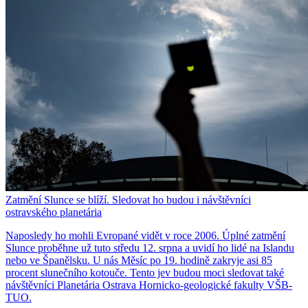
Zatmění Slunce se blíží. Sledovat ho budou i návštěvníci
ostravského planetária
Naposledy ho mohli Evropané vidět v roce 2006. Úplné zatmění
Slunce proběhne už tuto středu 12. srpna a uvidí ho lidé na Islandu
nebo ve Španělsku. U nás Měsíc po 19. hodině zakryje asi 85
procent slunečního kotouče. Tento jev budou moci sledovat také
návštěvníci Planetária Ostrava Hornicko-geologické fakulty VŠB-
TUO.