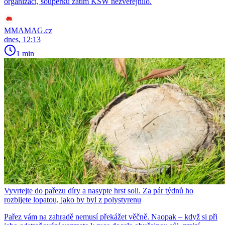
organizaci, soupeřku zatím KSW nezveřejnilo.
MMAMAG.cz
dnes, 12:13
1 min
Vyvrtejte do pařezu díry a nasypte hrst soli. Za pár týdnů ho
rozbijete lopatou, jako by byl z polystyrenu
Pařez vám na zahradě nemusí překážet věčně. Naopak – když si při