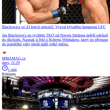
Blachowicz ve 43 letech nekončí. Vyzval bývalého šampiona UFC
Jan Blachowicz po rychlém TKO od Navaja Stirlinga neřeší odchod
do důchodu. Naopak si řekl o Roberta Whittakera, který po přestupu
do polotěžké váhy hledá další velké jméno.
MMAMAG.cz
dnes, 11:29
1 min
Reklama