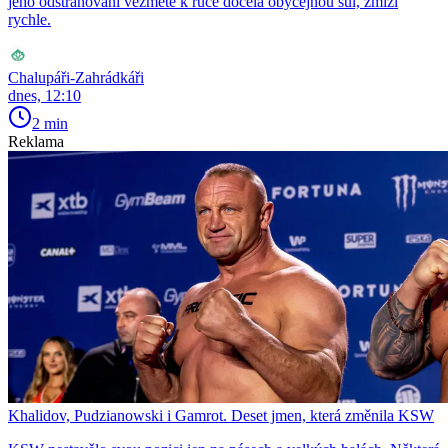
jeho odstraňování vezmete k ruce docela obyčejnou sůl, zmizí
rychle.
Chalupáři-Zahrádkáři
dnes, 12:10
2 min
Reklama
Khalidov, Pudzianowski i Gamrot. Deset jmen, která změnila KSW