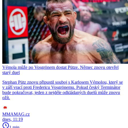
Vémola může po Vosgrönem dostat Pütze. Němec znovu otevřel
starý duel
Stephan Pütz znovu připustil souboj s Karlosem Vémolou, který se
v září vrací proti Fredericu Vosgrönemu. Pokud český Terminátor
bude pokračovat, jeden z nejdéle odkládaných duelů může znovu
ožít.
MMAMAG.cz
dnes, 11:19
1 min