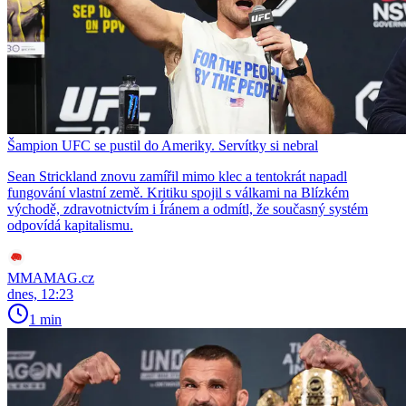
Šampion UFC se pustil do Ameriky. Servítky si nebral
Sean Strickland znovu zamířil mimo klec a tentokrát napadl
fungování vlastní země. Kritiku spojil s válkami na Blízkém
východě, zdravotnictvím i Íránem a odmítl, že současný systém
odpovídá kapitalismu.
MMAMAG.cz
dnes, 12:23
1 min