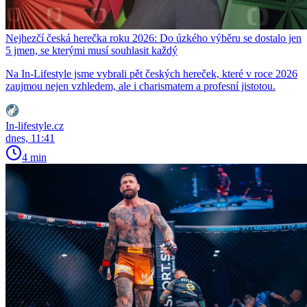
Nejhezčí česká herečka roku 2026: Do úzkého výběru se dostalo jen
5 jmen, se kterými musí souhlasit každý
Na In-Lifestyle jsme vybrali pět českých hereček, které v roce 2026
zaujmou nejen vzhledem, ale i charismatem a profesní jistotou.
In-lifestyle.cz
dnes, 11:41
4 min