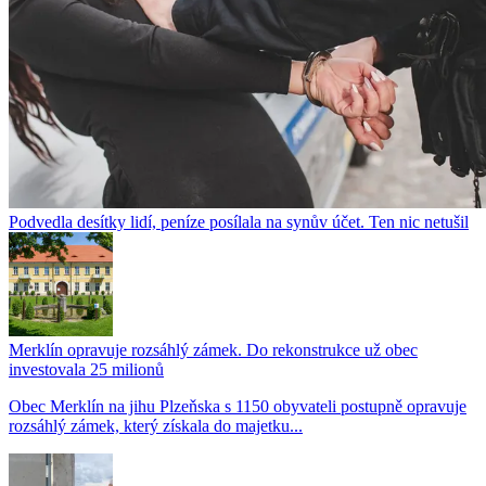
Podvedla desítky lidí, peníze posílala na synův účet. Ten nic netušil
Merklín opravuje rozsáhlý zámek. Do rekonstrukce už obec
investovala 25 milionů
Obec Merklín na jihu Plzeňska s 1150 obyvateli postupně opravuje
rozsáhlý zámek, který získala do majetku...