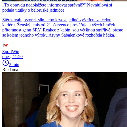
„To opravdu nedokážete informovat správně?" Navrátilová si
podala titulky o běloruské jedničce
Stěr z tváře, vzorek slin nebo krve a jediné vyšetření za celou
kariéru. Ženský tenis od 21. července prověřuje u všech hráček
přítomnost genu SRY. Reakce z kabin jsou většinou smířlivé, přesto
se kolem jednoho výroku Aryny Sabalenkové rozhořela hádka.
SportWin
dnes, 11:50
2 min
Reklama