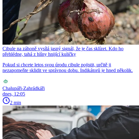
Cibule na záhoně vysílá jasný signál, že je čas sklízet. Kdo ho
přehlédne, tahá z hlíny hnijící kuličky
Pokud si chcete letos svou úrodu cibule pojistit, určitě ji
nezapomeňte sklidit ve správnou dobu. Indikátorů je hned několik.
Chalupáři-Zahrádkáři
dnes, 12:05
2 min