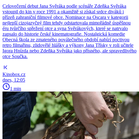
Celovečerní debut Jana Svěráka podle scénáře Zdeňka Svěráka
vstoupil do kin v roce 1991 a okamžitě si získal srdce diváků i
přízeň zahraniční filmové obce. Nominace na Oscara v kategorii
nejlepší cizojazyčný film tehdy odstartovala mimořádně úspěšnou
éru tvůrčího spřežení otce a syna Svěrákových, které se natrvalo
zapsalo do historie české kinematografie. Nostalgická komedie
Obecná škola ze zmateného poválečného období nabízí poctivou
retro filmařinu, zlidovělé hlášky a výkony Jana Třísky v roli učitele
Igora Hnízda nebo Zdeňka Svěráka jako přísného, ale spravedlivého
otce Součka.
Kinobox.cz
dnes, 12:05
1 min