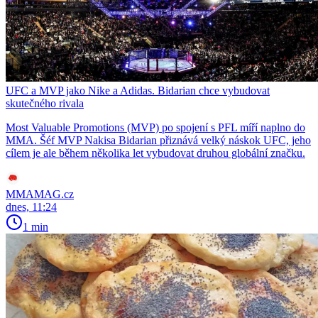
UFC a MVP jako Nike a Adidas. Bidarian chce vybudovat
skutečného rivala
Most Valuable Promotions (MVP) po spojení s PFL míří naplno do
MMA. Šéf MVP Nakisa Bidarian přiznává velký náskok UFC, jeho
cílem je ale během několika let vybudovat druhou globální značku.
MMAMAG.cz
dnes, 11:24
1 min