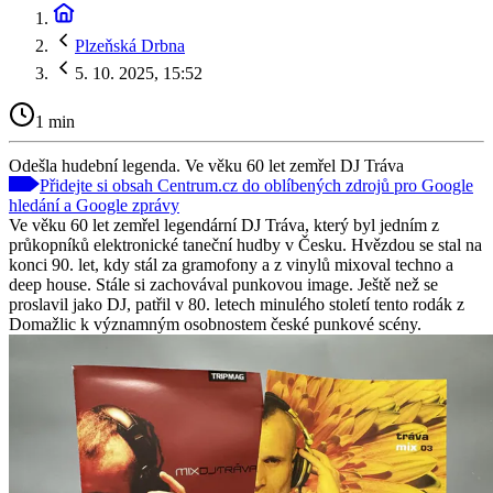
Plzeňská Drbna
5. 10. 2025, 15:52
1 min
Odešla hudební legenda. Ve věku 60 let zemřel DJ Tráva
Přidejte si obsah Centrum.cz do oblíbených zdrojů pro Google
hledání a Google zprávy
Ve věku 60 let zemřel legendární DJ Tráva, který byl jedním z
průkopníků elektronické taneční hudby v Česku. Hvězdou se stal na
konci 90. let, kdy stál za gramofony a z vinylů mixoval techno a
deep house. Stále si zachovával punkovou image. Ještě než se
proslavil jako DJ, patřil v 80. letech minulého století tento rodák z
Domažlic k významným osobnostem české punkové scény.