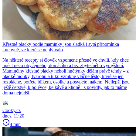
Křestné placky podle maminky jsou sladká i sytá připomínka
kuchyně, ve které se neplýtvalo
Na některé recepty si člověk vzpomene přesně ve chvíli, kdy chce
upéct něco obyčejného, domácího a bez zbytečného vymýšlení.
Maminčiny křestné placky neboli hnětýnky dělám právě tehdy – z
hladké mouky, tvarohu a tuku vznikne vláčné těsto, které se jen
rozplácne, potřete bílkem, osolíte a posypete mákem. Nejlepší jsou
ještě čerstvé, k polévce, ke kávě a klidně i s povidly, jak to máme
doma nejradši.
Cooky.cz
dnes, 11:20
4 min