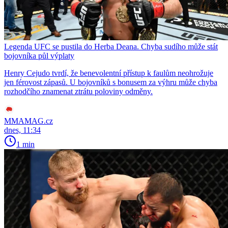
Legenda UFC se pustila do Herba Deana. Chyba sudího může stát
bojovníka půl výplaty
Henry Cejudo tvrdí, že benevolentní přístup k faulům neohrožuje
jen férovost zápasů. U bojovníků s bonusem za výhru může chyba
rozhodčího znamenat ztrátu poloviny odměny.
MMAMAG.cz
dnes, 11:34
1 min