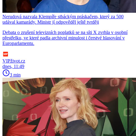
Nerudová nazvala Klempíře stbáckým práskačem, který za 500
udával kamarády. Ministr jí odpověděl ještě tvrději
Debata o zrušení televizních poplatků se na síti X zvrhla v osobní
přestřelku, ve které padla archivní minulost i čerstvé hlasování v
Europarlamentu.
VIPživot.cz
dnes, 11:49
3 min