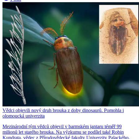
Vědci objevili nový druh brouka z doby dinosaurů. Pomohla i
olomoucká univerzita
Mezinárodní tým vědců objevil v barmském jantaru téměř 99
milionů let starého brouka. Na výzkumu se podílel také Robin
Kundrata, vědec z Přírodovědecké fakulty Univerzity Palackého.