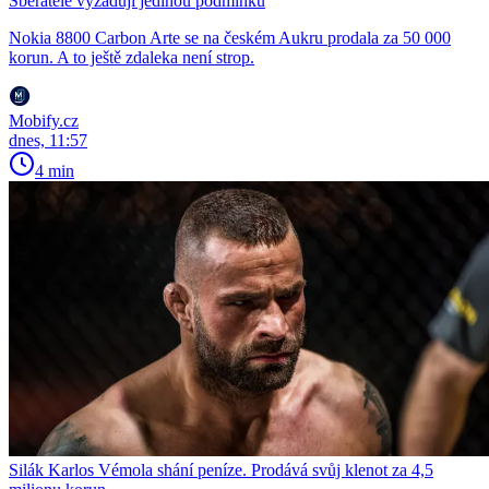
Sběratelé vyžadují jedinou podmínku
Nokia 8800 Carbon Arte se na českém Aukru prodala za 50 000
korun. A to ještě zdaleka není strop.
Mobify.cz
dnes, 11:57
4 min
Silák Karlos Vémola shání peníze. Prodává svůj klenot za 4,5