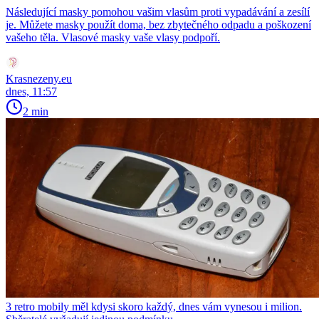
Následující masky pomohou vašim vlasům proti vypadávání a zesílí
je. Můžete masky použít doma, bez zbytečného odpadu a poškození
vašeho těla. Vlasové masky vaše vlasy podpoří.
Krasnezeny.eu
dnes, 11:57
2 min
3 retro mobily měl kdysi skoro každý, dnes vám vynesou i milion.