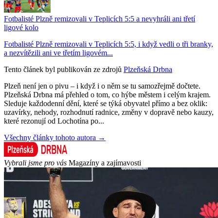
Fotbalisté Plzně remizovali v Teplicích 5:5 a nevyhráli ani třetí
ligové kolo
Fotbalisté Plzně remizovali v Teplicích 5:5, i když vedli o tři branky,
a nezvítězili ani ve třetím ligovém...
Tento článek byl publikován ze zdrojů
Plzeňská Drbna
Plzeň není jen o pivu – i když i o něm se tu samozřejmě dočtete.
Plzeňská Drbna má přehled o tom, co hýbe městem i celým krajem.
Sleduje každodenní dění, které se týká obyvatel přímo a bez oklik:
uzavírky, nehody, rozhodnutí radnice, změny v dopravě nebo kauzy,
které rezonují od Lochotína po...
Všechny články tohoto autora →
Vybrali jsme pro vás
Magazíny a zajímavosti