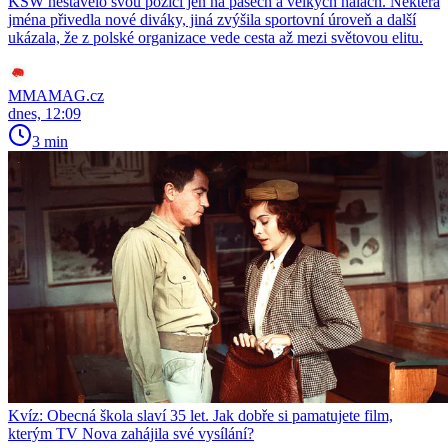
KSW nestavělo svou pozici jen na pásech a velkých halách. Některá
jména přivedla nové diváky, jiná zvýšila sportovní úroveň a další
ukázala, že z polské organizace vede cesta až mezi světovou elitu.
MMAMAG.cz
dnes, 12:09
3 min
Kvíz: Obecná škola slaví 35 let. Jak dobře si pamatujete film,
kterým TV Nova zahájila své vysílání?