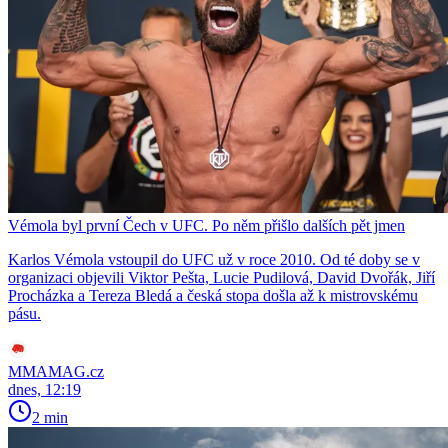
Vémola byl první Čech v UFC. Po něm přišlo dalších pět jmen
Karlos Vémola vstoupil do UFC už v roce 2010. Od té doby se v
organizaci objevili Viktor Pešta, Lucie Pudilová, David Dvořák, Jiří
Procházka a Tereza Bledá a česká stopa došla až k mistrovskému
pásu.
MMAMAG.cz
dnes, 12:19
2 min