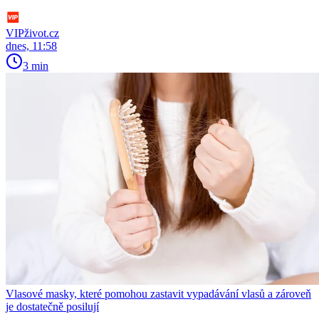
VIPživot.cz
dnes, 11:58
3 min
Vlasové masky, které pomohou zastavit vypadávání vlasů a zároveň
je dostatečně posilují