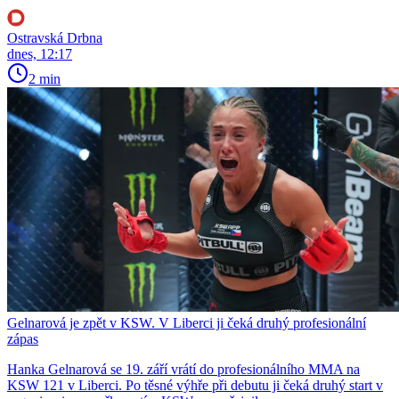
Ostravská Drbna
dnes, 12:17
2 min
Gelnarová je zpět v KSW. V Liberci ji čeká druhý profesionální
zápas
Hanka Gelnarová se 19. září vrátí do profesionálního MMA na
KSW 121 v Liberci. Po těsné výhře při debutu ji čeká druhý start v