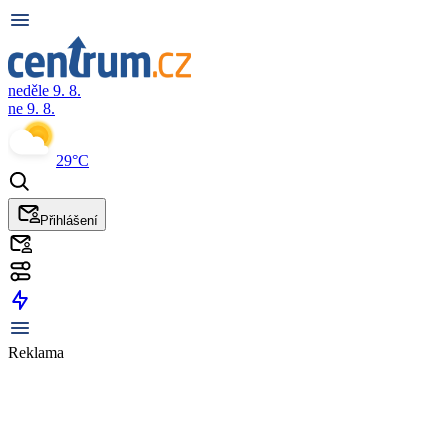
neděle 9. 8.
ne 9. 8.
29°C
Přihlášení
Reklama