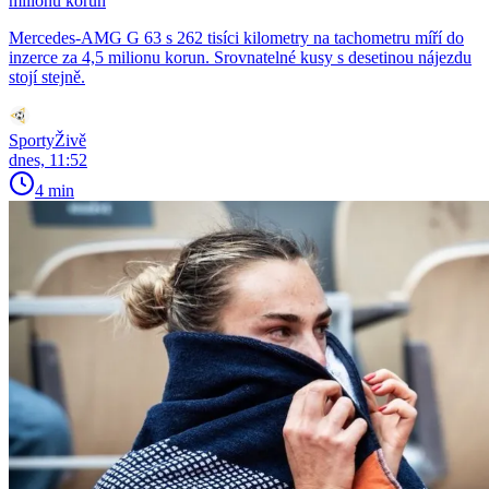
milionu korun
Mercedes-AMG G 63 s 262 tisíci kilometry na tachometru míří do
inzerce za 4,5 milionu korun. Srovnatelné kusy s desetinou nájezdu
stojí stejně.
SportyŽivě
dnes, 11:52
4 min