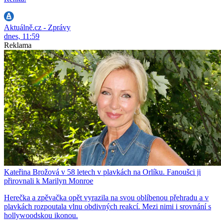
Aktuálně.cz - Zprávy
dnes, 11:59
Reklama
Kateřina Brožová v 58 letech v plavkách na Orlíku. Fanoušci ji
přirovnali k Marilyn Monroe
Herečka a zpěvačka opět vyrazila na svou oblíbenou přehradu a v
plavkách rozpoutala vlnu obdivných reakcí. Mezi nimi i srovnání s
hollywoodskou ikonou.