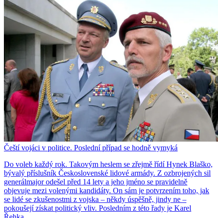
Čeští vojáci v politice. Poslední případ se hodně vymyká
Do voleb každý rok. Takovým heslem se zřejmě řídí Hynek Blaško,
bývalý příslušník Československé lidové armády. Z ozbrojených sil
generálmajor odešel před 14 lety a jeho jméno se pravidelně
objevuje mezi volenými kandidáty. On sám je potvrzením toho, jak
se lidé se zkušenostmi z vojska – někdy úspěšně, jindy ne –
pokoušejí získat politický vliv. Posledním z této řady je Karel
Řehka.