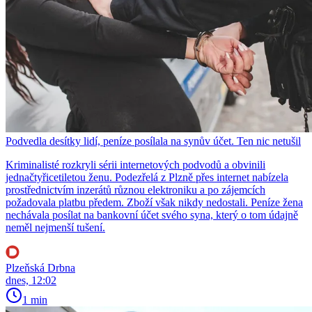
Podvedla desítky lidí, peníze posílala na synův účet. Ten nic netušil
Kriminalisté rozkryli sérii internetových podvodů a obvinili
jednačtyřicetiletou ženu. Podezřelá z Plzně přes internet nabízela
prostřednictvím inzerátů různou elektroniku a po zájemcích
požadovala platbu předem. Zboží však nikdy nedostali. Peníze žena
nechávala posílat na bankovní účet svého syna, který o tom údajně
neměl nejmenší tušení.
Plzeňská Drbna
dnes, 12:02
1 min