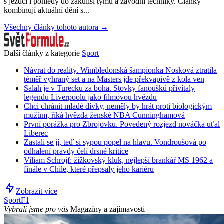
s jezdci i pohledy do zákulisí týmů a závodní techniky. Články
kombinují aktuální dění s...
Všechny články tohoto autora →
Další články z kategorie
Sport
Návrat do reality. Wimbledonská šampionka Nosková ztratila
téměř vyhraný set a na Masters jde překvapivě z kola ven
Salah je v Turecku za boha. Stovky fanoušků přivítaly
legendu Liverpoolu jako filmovou hvězdu
Chci chránit mladé dívky, neměly by hrát proti biologickým
mužům, říká hvězda ženské NBA Cunninghamová
První porážka pro Zbrojovku. Povedený rozjezd nováčka uťal
Liberec
Zastali se jí, teď si sypou popel na hlavu. Vondroušová po
odhalení pravdy čelí drsné kritice
Viliam Schrojf: žižkovský kluk, nejlepší brankář MS 1962 a
finále v Chile, které přepsaly jeho kariéru
Zobrazit více
Sport
F1
Vybrali jsme pro vás
Magazíny a zajímavosti