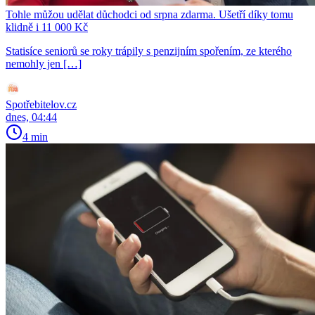
Tohle můžou udělat důchodci od srpna zdarma. Ušetří díky tomu
klidně i 11 000 Kč
Statisíce seniorů se roky trápily s penzijním spořením, ze kterého
nemohly jen […]
Spotřebitelov.cz
dnes, 04:44
4 min