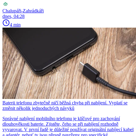
Chalupáři-Zahrádkáři
dnes, 04:28
4 min
Baterii telefonu zbytečně ničí běžná chyba při nabíjení. Vyplatí se
změnit několik jednoduchých návyků
Správné nabíjení mobilního telefonu je klíčové pro zachování
dlouhověkosti baterie. Zjistěte, čeho se při nabíjení rozhodně
vyvarovat. V první řadě je důležité používat originální nabíjecí kabel
a adaptér, neboť ty jsou přesně navrženy pro specifické...