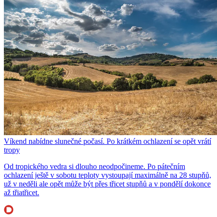
Víkend nabídne slunečné počasí. Po krátkém ochlazení se opět vrátí
tropy
Od tropického vedra si dlouho neodpočineme. Po pátečním
ochlazení ještě v sobotu teploty vystoupají maximálně na 28 stupňů,
už v neděli ale opět může být přes třicet stupňů a v pondělí dokonce
až třiatřicet.