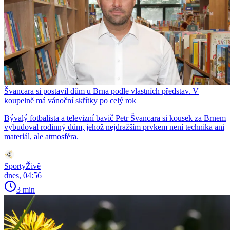
Švancara si postavil dům u Brna podle vlastních představ. V
koupelně má vánoční skřítky po celý rok
Bývalý fotbalista a televizní bavič Petr Švancara si kousek za Brnem
vybudoval rodinný dům, jehož nejdražším prvkem není technika ani
materiál, ale atmosféra.
SportyŽivě
dnes, 04:56
3 min