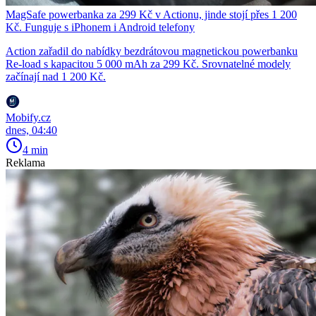
MagSafe powerbanka za 299 Kč v Actionu, jinde stojí přes 1 200
Kč. Funguje s iPhonem i Android telefony
Action zařadil do nabídky bezdrátovou magnetickou powerbanku
Re-load s kapacitou 5 000 mAh za 299 Kč. Srovnatelné modely
začínají nad 1 200 Kč.
Mobify.cz
dnes, 04:40
4 min
Reklama