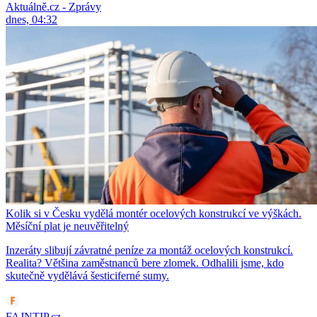
Aktuálně.cz - Zprávy
dnes, 04:32
Kolik si v Česku vydělá montér ocelových konstrukcí ve výškách.
Měsíční plat je neuvěřitelný
Inzeráty slibují závratné peníze za montáž ocelových konstrukcí.
Realita? Většina zaměstnanců bere zlomek. Odhalili jsme, kdo
skutečně vydělává šesticiferné sumy.
FAJNTIP.cz