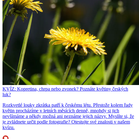
KVÍZ: Kopretina, chrpa nebo zvonek? Poznáte květiny českých
luk?
Rozkvetlé louky zkrátka patří k českému létu. Přestože kolem řady
květin procházíme v letních měsících denně, mnohdy si jich
nevšímáme a někdy možná ani neznáme jejich názvy. Myslíte si, že
je zvládnete určit podle fotografie? Otestujte své znalosti v našem
kvízu.