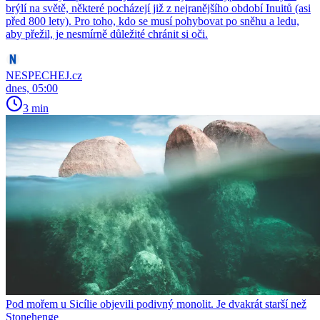
brýlí na světě, některé pocházejí již z nejranějšího období Inuitů (asi
před 800 lety). Pro toho, kdo se musí pohybovat po sněhu a ledu,
aby přežil, je nesmírně důležité chránit si oči.
NESPECHEJ.cz
dnes, 05:00
3 min
Pod mořem u Sicílie objevili podivný monolit. Je dvakrát starší než
Stonehenge