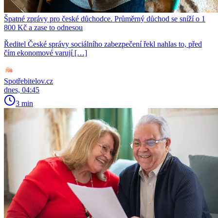
Špatné zprávy pro české důchodce. Průměrný důchod se sníží o 1
800 Kč a zase to odnesou
Ředitel České správy sociálního zabezpečení řekl nahlas to, před
čím ekonomové varují […]
Spotřebitelov.cz
dnes, 04:45
3 min