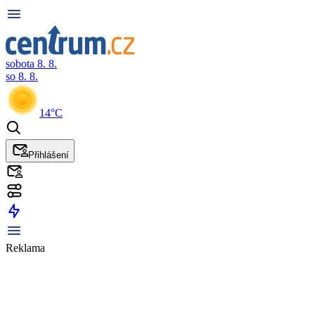
sobota 8. 8.
so 8. 8.
14°C
Přihlášení
Reklama