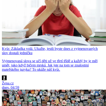
Kvíz: Základka volá. Ukažte, jestli byste dnes z vyjmenovaných
slov dostali jedničku
Vyjmenovaná slova se učí děti už ve třetí třídě a každý by je měl
umět, jako když bičem mrská. Jak jste na tom se znalostmi
mateřského jazyka? To ukáže náš kvíz.
Žena.cz
dnes, 04:59