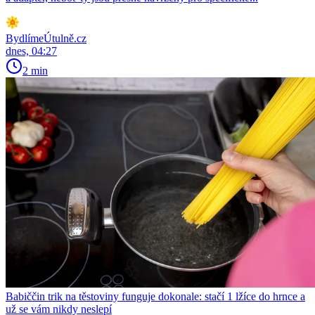
BydlímeÚtulně.cz
dnes, 04:27
2 min
Babiččin trik na těstoviny funguje dokonale: stačí 1 lžíce do hrnce a
už se vám nikdy neslepí