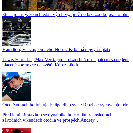
Stella je hrdý, že nehledali výmluvy, proč nedokážou bojovat o titul
Hamilton, Verstappen nebo Norris: Kdo má nejvyšší plat?
Lewis Hamilton, Max Verstappen a Lando Norris patří mezi nejlépe
placené sportovce na světě. Kdo z pilotů...
Otec Antonelliho trénuje Fittipaldiho syna: Brazilec vychvaluje lídra
Před letní přestávkou se dynamika boje o titul v posledních
závodních víkendech otočila ve prospěch Andrey...