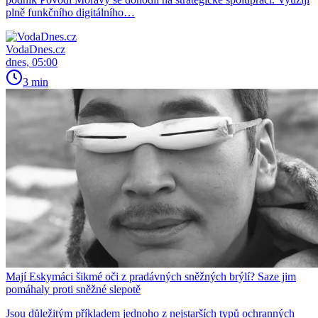
plně funkčního digitálního…
VodaDnes.cz
dnes, 05:00
3 min
Mají Eskymáci šikmé oči z pradávných sněžných brýlí? Saze jim
pomáhaly proti sněžné slepotě
Jsou důležitým příkladem jednoho z nejstarších typů ochranných