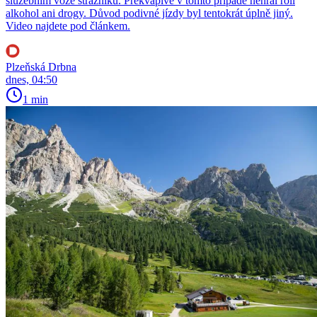
služebním voze strážníků. Překvapivě v tomto případě nehrál roli
alkohol ani drogy. Důvod podivné jízdy byl tentokrát úplně jiný.
Video najdete pod článkem.
Plzeňská Drbna
dnes, 04:50
1 min