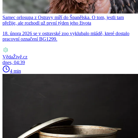
Samec orlosupa z Ostravy míří do Španělska. O tom, jestli tam
přežije, ale rozhodl už první týden jeho života
18. února 2026 se v ostravské zoo vyklubalo mládě, které dostalo
pracovní označení BG1299.
VědaŽivě.cz
dnes, 04:39
4 min