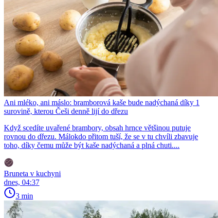
Ani mléko, ani máslo: bramborová kaše bude nadýchaná díky 1
surovině, kterou Češi denně lijí do dřezu
Když scedíte uvařené brambory, obsah hrnce většinou putuje
rovnou do dřezu. Málokdo přitom tuší, že se v tu chvíli zbavuje
toho, díky čemu může být kaše nadýchaná a plná chuti....
Bruneta v kuchyni
dnes, 04:37
3 min