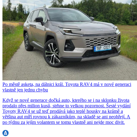
Po městě asketa, na dálnici král. Toyota RAV4 má v nové generaci
vlastně jen jednu chybu
Když se nové generace dočká auto, kterého se i na sklonku života
prodalo přes milion kusů, strhne to velkou pozornost. Šesté vydání
Toyoty RAV4 se už teď prodává jako teplé housky na krámě a
většina aut míří rovnou k zákazníkům, na skladě se ani neohřejí. A
po týdnu za jejím volantem se tomu vlastně ani nejde moc divit.