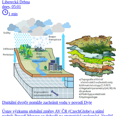
Liberecká Drbna
dnes, 05:01
1 min
Digitální dvojče pomůže zachránit vodu v povodí Dyje
Ústav výzkumu globální změny AV ČR (CzechGlobe) a státní
podnik Povodí Moravy se dohodli na strategické spolupráci. Využijí