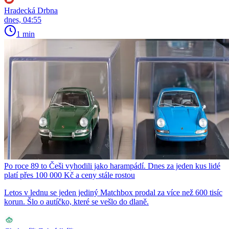
Hradecká Drbna
dnes, 04:55
1 min
Po roce 89 to Češi vyhodili jako harampádí. Dnes za jeden kus lidé
platí přes 100 000 Kč a ceny stále rostou
Letos v lednu se jeden jediný Matchbox prodal za více než 600 tisíc
korun. Šlo o autíčko, které se vešlo do dlaně.