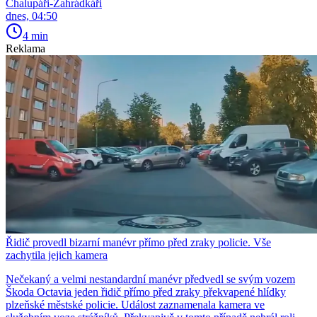
Chalupáři-Zahrádkáři
dnes, 04:50
4 min
Reklama
Řidič provedl bizarní manévr přímo před zraky policie. Vše
zachytila jejich kamera
Nečekaný a velmi nestandardní manévr předvedl se svým vozem
Škoda Octavia jeden řidič přímo před zraky překvapené hlídky
plzeňské městské policie. Událost zaznamenala kamera ve