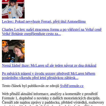
Leclerc: Pokud nevyhraje Ferrari, přeji titul Antonellimu
Charles Leclerc našel ztracenou formu a po vítězství na Velké ceně
Velké Británie znepříjemňuje cestu za...
Nemá žádné iluze: McLaren už ale jeden návrat ze dna dokázal
Po měsících trápení v úvodu sezony předvedl McLaren během
posledního víkendu před letní přestávkou záblesk...
Tento článek byl publikován ze zdrojů
SvětFormule.cz
Web přináší aktuální informace, analýzy a komentáře z prostředí
Formule 1, doplněné o novinky z dalších motoristických disciplín.
Čtenáři zde najdou zprávy z paddocku, přehled výsledků, rozhovory