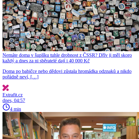
Nemáte doma v šuplíku tuhle drobnost z ČSSR? Dřív ji měl skoro
každý a dnes za ni sběratelé dají i 40 000 Kč
Doma po babičce nebo dědovi zůstala hromádka odznaků a nikdo
pořádně neví, […]
Extrafit.cz
dnes, 04:57
4 min