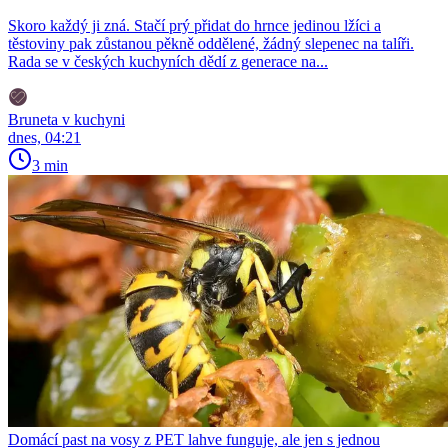
Skoro každý ji zná. Stačí prý přidat do hrnce jedinou lžíci a
těstoviny pak zůstanou pěkně oddělené, žádný slepenec na talíři.
Rada se v českých kuchyních dědí z generace na...
Bruneta v kuchyni
dnes, 04:21
3 min
Domácí past na vosy z PET lahve funguje, ale jen s jednou