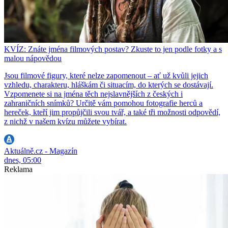
KVÍZ: Znáte jména filmových postav? Zkuste to jen podle fotky a s
malou nápovědou
Jsou filmové figury, které nelze zapomenout – ať už kvůli jejich
vzhledu, charakteru, hláškám či situacím, do kterých se dostávají.
Vzpomenete si na jména těch nejslavnějších z českých i
zahraničních snímků? Určitě vám pomohou fotografie herců a
hereček, kteří jim propůjčili svou tvář, a také tři možnosti odpovědí,
z nichž v našem kvízu můžete vybírat.
Aktuálně.cz - Magazín
dnes, 05:00
Reklama