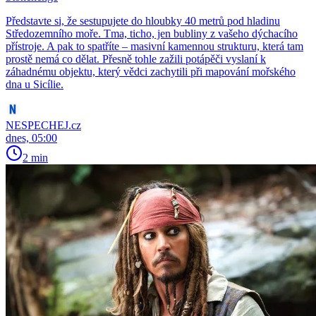
Představte si, že sestupujete do hloubky 40 metrů pod hladinu
Středozemního moře. Tma, ticho, jen bubliny z vašeho dýchacího
přístroje. A pak to spatříte – masivní kamennou strukturu, která tam
prostě nemá co dělat. Přesně tohle zažili potápěči vyslaní k
záhadnému objektu, který vědci zachytili při mapování mořského
dna u Sicílie.
NESPECHEJ.cz
dnes, 05:00
2 min