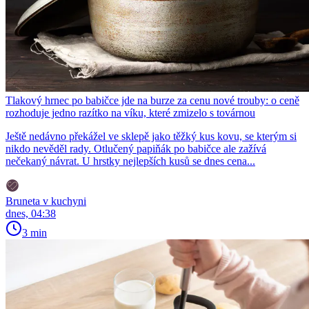
Tlakový hrnec po babičce jde na burze za cenu nové trouby: o ceně
rozhoduje jedno razítko na víku, které zmizelo s továrnou
Ještě nedávno překážel ve sklepě jako těžký kus kovu, se kterým si
nikdo nevěděl rady. Otlučený papiňák po babičce ale zažívá
nečekaný návrat. U hrstky nejlepších kusů se dnes cena...
Bruneta v kuchyni
dnes, 04:38
3 min