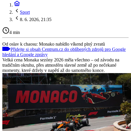
Sport
8. 6. 2026, 21:35
4 min
Od oslav k chaosu: Monako nabídlo víkend plný zvratů
Přidejte si obsah Centrum.cz do oblíbených zdrojů pro Google
hledání a Google zprávy
Velká cena Monaka sezóny 2026 měla všechno – od závodu na
tradičním okruhu, přes atmosféru slavné země až po nečekané
momenty, které držely v napětí až do samotného konce.