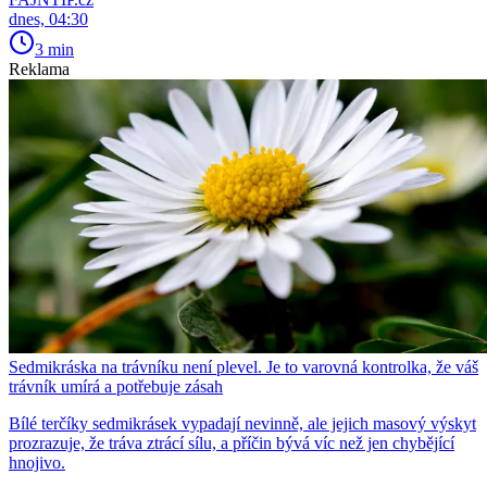
dnes, 04:30
3 min
Reklama
Sedmikráska na trávníku není plevel. Je to varovná kontrolka, že váš
trávník umírá a potřebuje zásah
Bílé terčíky sedmikrásek vypadají nevinně, ale jejich masový výskyt
prozrazuje, že tráva ztrácí sílu, a příčin bývá víc než jen chybějící
hnojivo.