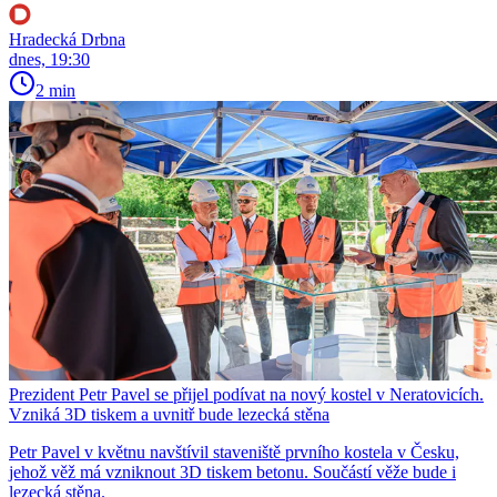
Hradecká Drbna
dnes, 19:30
2 min
Prezident Petr Pavel se přijel podívat na nový kostel v Neratovicích.
Vzniká 3D tiskem a uvnitř bude lezecká stěna
Petr Pavel v květnu navštívil staveniště prvního kostela v Česku,
jehož věž má vzniknout 3D tiskem betonu. Součástí věže bude i
lezecká stěna.