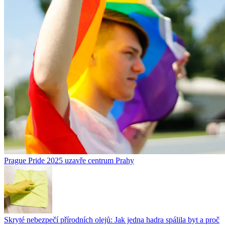
Prague Pride 2025 uzavře centrum Prahy
Skryté nebezpečí přírodních olejů: Jak jedna hadra spálila byt a proč