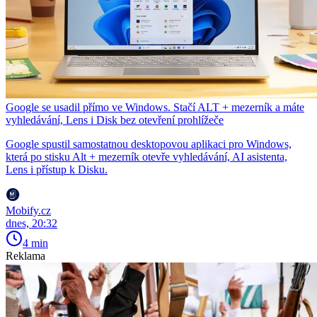
Google se usadil přímo ve Windows. Stačí ALT + mezerník a máte
vyhledávání, Lens i Disk bez otevření prohlížeče
Google spustil samostatnou desktopovou aplikaci pro Windows,
která po stisku Alt + mezerník otevře vyhledávání, AI asistenta,
Lens i přístup k Disku.
Mobify.cz
dnes, 20:32
4 min
Reklama