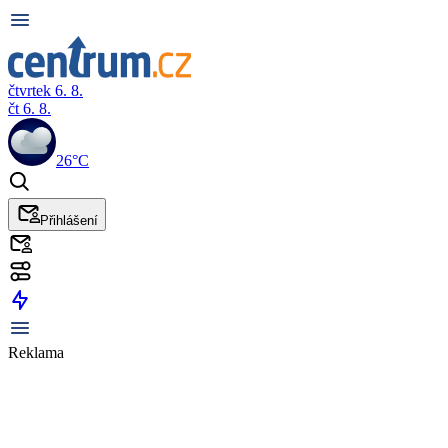
čtvrtek 6. 8.
čt 6. 8.
26°C
Přihlášení
Reklama