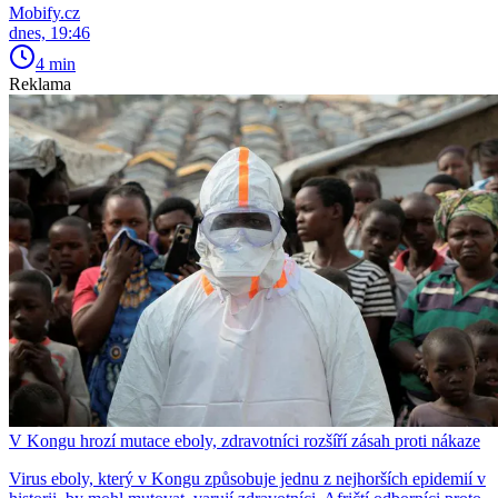
Mobify.cz
dnes, 19:46
4 min
Reklama
V Kongu hrozí mutace eboly, zdravotníci rozšíří zásah proti nákaze
Virus eboly, který v Kongu způsobuje jednu z nejhorších epidemií v