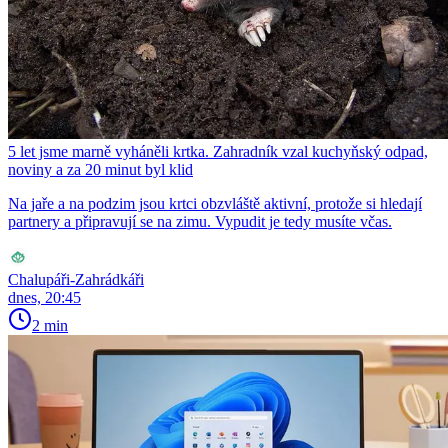
5 let jsme marně vyháněli krtka. Zahradník vzal kuchyňský odpad,
noviny a za 20 minut byl klid
Na jaře a na podzim jsou krtci obzvláště aktivní, protože si hledají
partnery a připravují se na zimu. Vypudit je tedy musíte včas.
Chalupáři-Zahrádkáři
dnes, 20:45
2 min