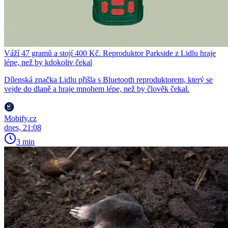
Váží 47 gramů a stojí 400 Kč. Reproduktor Parkside z Lidlu hraje
lépe, než by kdokoliv čekal
Dílenská značka Lidlu přišla s Bluetooth reproduktorem, který se
vejde do dlaně a hraje mnohem lépe, než by člověk čekal.
Mobify.cz
dnes, 21:08
3 min