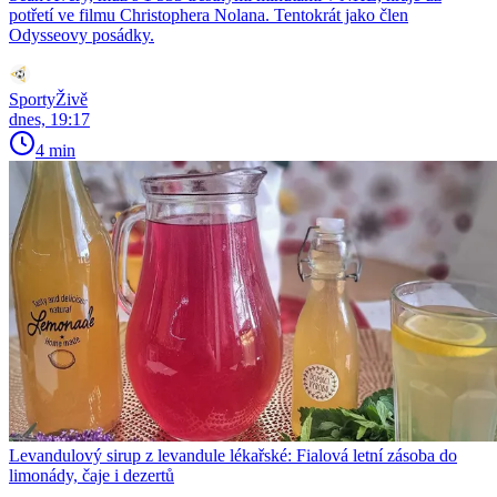
potřetí ve filmu Christophera Nolana. Tentokrát jako člen
Odysseovy posádky.
SportyŽivě
dnes, 19:17
4 min
Levandulový sirup z levandule lékařské: Fialová letní zásoba do
limonády, čaje i dezertů