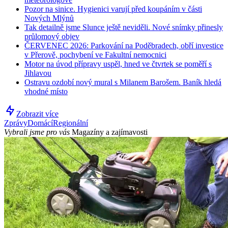
Pozor na sinice. Hygienici varují před koupáním v části
Nových Mlýnů
Tak detailně jsme Slunce ještě neviděli. Nové snímky přinesly
průlomový objev
ČERVENEC 2026: Parkování na Poděbradech, obří investice
v Přerově, pochybení ve Fakultní nemocnici
Motor na úvod přípravy uspěl, hned ve čtvrtek se poměří s
Jihlavou
Ostravu ozdobí nový mural s Milanem Barošem. Baník hledá
vhodné místo
Zobrazit více
Zprávy
Domácí
Regionální
Vybrali jsme pro vás
Magazíny a zajímavosti