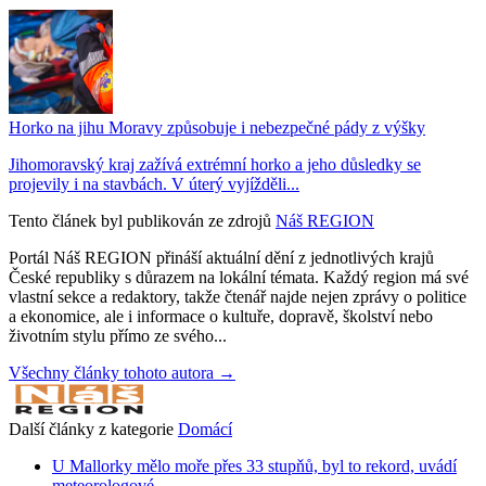
Horko na jihu Moravy způsobuje i nebezpečné pády z výšky
Jihomoravský kraj zažívá extrémní horko a jeho důsledky se
projevily i na stavbách. V úterý vyjížděli...
Tento článek byl publikován ze zdrojů
Náš REGION
Portál Náš REGION přináší aktuální dění z jednotlivých krajů
České republiky s důrazem na lokální témata. Každý region má své
vlastní sekce a redaktory, takže čtenář najde nejen zprávy o politice
a ekonomice, ale i informace o kultuře, dopravě, školství nebo
životním stylu přímo ze svého...
Všechny články tohoto autora →
Další články z kategorie
Domácí
U Mallorky mělo moře přes 33 stupňů, byl to rekord, uvádí
meteorologové