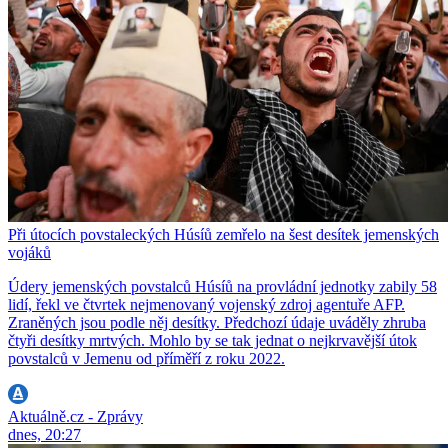
Při útocích povstaleckých Húsíů zemřelo na šest desítek jemenských
vojáků
Údery jemenských povstalců Húsíů na provládní jednotky zabily 58
lidí, řekl ve čtvrtek nejmenovaný vojenský zdroj agentuře AFP.
Zraněných jsou podle něj desítky. Předchozí údaje uváděly zhruba
čtyři desítky mrtvých. Mohlo by se tak jednat o nejkrvavější útok
povstalců v Jemenu od příměří z roku 2022.
Aktuálně.cz - Zprávy
dnes, 20:27