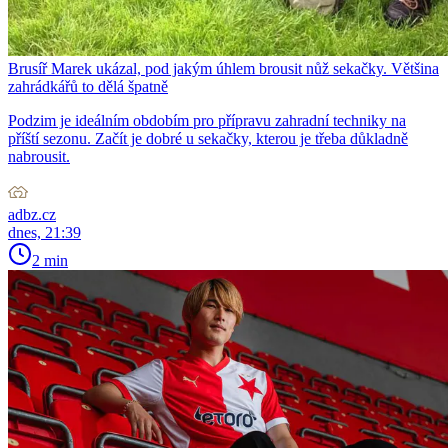
Brusíř Marek ukázal, pod jakým úhlem brousit nůž sekačky. Většina
zahrádkářů to dělá špatně
Podzim je ideálním obdobím pro přípravu zahradní techniky na
příští sezonu. Začít je dobré u sekačky, kterou je třeba důkladně
nabrousit.
adbz.cz
dnes, 21:39
2 min