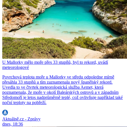
U Mallorky mělo moře přes 33 stupňů, byl to rekord, uvádí
meteorologové
Povrchová teplota moře u Mallorky ve středu odpoledne mírně
přesáhla 33 stupňů a tím zaznamenala nový španělský rekord.
Uvedla to ve čtvrtek meteorologická služba Aemet, která
poznamenala, že moře v okolí Baleárských ostrovů a v západním
Středomoří je letos nadprůměrně teplé, což ovlivňuje například také
noční teploty na pobřeží.
Aktuálně.cz - Zprávy
dnes, 18:36