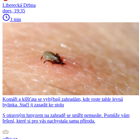
Liberecká Drbna
dnes, 19:35
3 min
Komáři a klíšťata se vyhýbají zahradám, kde roste tahle levná
bylinka. Stačí ji zasadit ke stolu
S otravným hmyzem na zahradě se smířit nemusíte. Pomůže vám
řešení, které si pro vás nachystala sama příroda.
adbz.cz