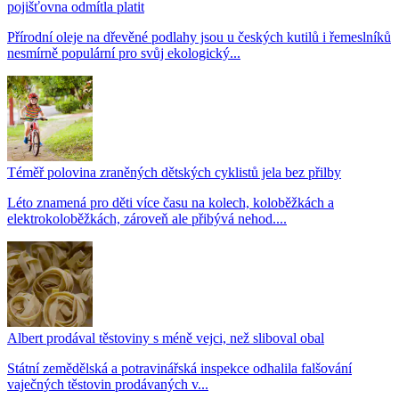
pojišťovna odmítla platit
Přírodní oleje na dřevěné podlahy jsou u českých kutilů i řemeslníků
nesmírně populární pro svůj ekologický...
Téměř polovina zraněných dětských cyklistů jela bez přilby
Léto znamená pro děti více času na kolech, koloběžkách a
elektrokoloběžkách, zároveň ale přibývá nehod....
Albert prodával těstoviny s méně vejci, než sliboval obal
Státní zemědělská a potravinářská inspekce odhalila falšování
vaječných těstovin prodávaných v...