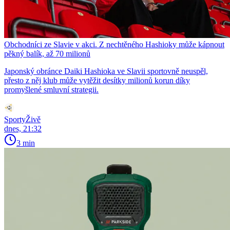
Obchodníci ze Slavie v akci. Z nechtěného Hashioky může kápnout
pěkný balík, až 70 milionů
Japonský obránce Daiki Hashioka ve Slavii sportovně neuspěl,
přesto z něj klub může vytěžit desítky milionů korun díky
promyšlené smluvní strategii.
SportyŽivě
dnes, 21:32
3 min