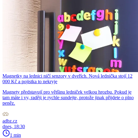
Magnetky na lednici ničí senzory v dveřích. Nová lednička stojí 12
000 Kč a pojistka to nekryje
Magnety představují pro většinu ledniček velkou hrozbu. Pokud je
tam máte i vy, raději je rychle sundejte, protože jinak přijdete o plno
peněz.
adbz.cz
dnes, 18:30
1 min