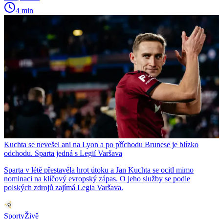
4 min
Kuchta se nevešel ani na Lyon a po příchodu Brunese je blízko
odchodu. Sparta jedná s Legií Varšava
Sparta v létě přestavěla hrot útoku a Jan Kuchta se ocitl mimo
nominaci na klíčový evropský zápas. O jeho služby se podle
polských zdrojů zajímá Legia Varšava.
SportyŽivě