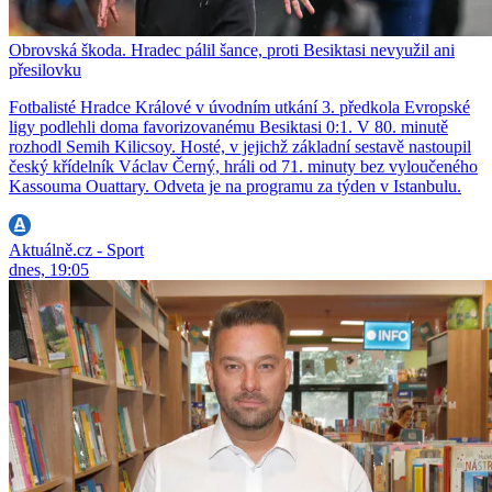
Obrovská škoda. Hradec pálil šance, proti Besiktasi nevyužil ani
přesilovku
Fotbalisté Hradce Králové v úvodním utkání 3. předkola Evropské
ligy podlehli doma favorizovanému Besiktasi 0:1. V 80. minutě
rozhodl Semih Kilicsoy. Hosté, v jejichž základní sestavě nastoupil
český křídelník Václav Černý, hráli od 71. minuty bez vyloučeného
Kassouma Ouattary. Odveta je na programu za týden v Istanbulu.
Aktuálně.cz - Sport
dnes, 19:05