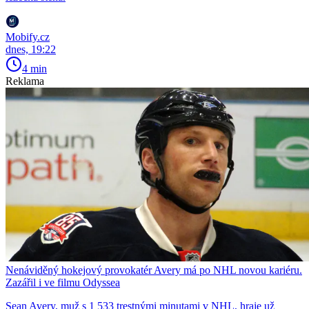
Mobify.cz
dnes, 19:22
4 min
Reklama
Nenáviděný hokejový provokatér Avery má po NHL novou kariéru.
Zazářil i ve filmu Odyssea
Sean Avery, muž s 1 533 trestnými minutami v NHL, hraje už