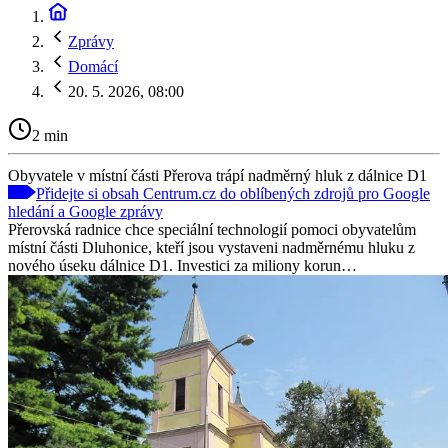
Zprávy
Domácí
20. 5. 2026, 08:00
2 min
Obyvatele v místní části Přerova trápí nadměrný hluk z dálnice D1
Přidejte si obsah Centrum.cz do oblíbených zdrojů pro Google
hledání a Google zprávy
Přerovská radnice chce speciální technologií pomoci obyvatelům
místní části Dluhonice, kteří jsou vystaveni nadměrnému hluku z
nového úseku dálnice D1. Investici za miliony korun…