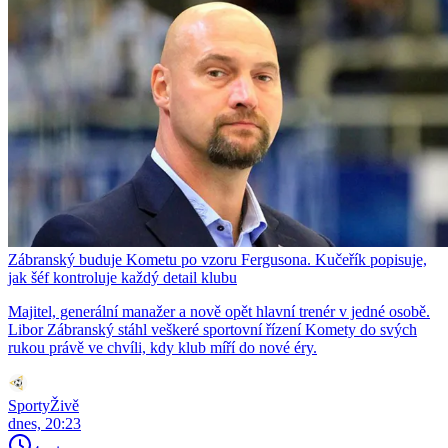
Zábranský buduje Kometu po vzoru Fergusona. Kučeřík popisuje,
jak šéf kontroluje každý detail klubu
Majitel, generální manažer a nově opět hlavní trenér v jedné osobě.
Libor Zábranský stáhl veškeré sportovní řízení Komety do svých
rukou právě ve chvíli, kdy klub míří do nové éry.
SportyŽivě
dnes, 20:23