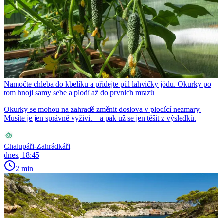
Namočte chleba do kbelíku a přidejte půl lahvičky jódu. Okurky po
tom hnojí samy sebe a plodí až do prvních mrazů
Okurky se mohou na zahradě změnit doslova v plodící nezmary.
Musíte je jen správně vyživit – a pak už se jen těšit z výsledků.
Chalupáři-Zahrádkáři
dnes, 18:45
2 min