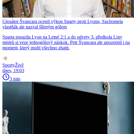
Glosátor Švancara ocenil výkon Sparty proti Lyonu, Suchomela
vlastňák ale nazval šíleným gólem
Sparta porazila Lyon na Letné 2:1 a do odvety 3. předkola Ligy
mistrů si veze jednogólový náskok. Petr Švancara ale upozornil i na
moment, který mohl všechno zhatit.
SportyŽivě
dnes, 19:03
3 min