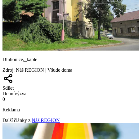
Dluhonice,_kaple
Zdroj
:
Náš REGION | Všude doma
Sdílet
Denní
výzva
0
Reklama
Další články z
Náš REGION