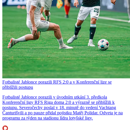
Fotbalisté Jablonce porazili RFS 2:0 a v Konferenční lize se
přiblížili postupu
Fotbalisté Jablonce porazili v úvodním utkání 3. předkola
Konferenční ligy RFS Riga doma 2:0 a výrazně se přiblížili k
postupu. Severočechy poslal v 18. minutě do vedení Vachtang
Čanturišvili a po pauze přidal pojistku Matěj Polidar. Odveta je na
programu za týden na stadionu lídra lotyšské ligy.