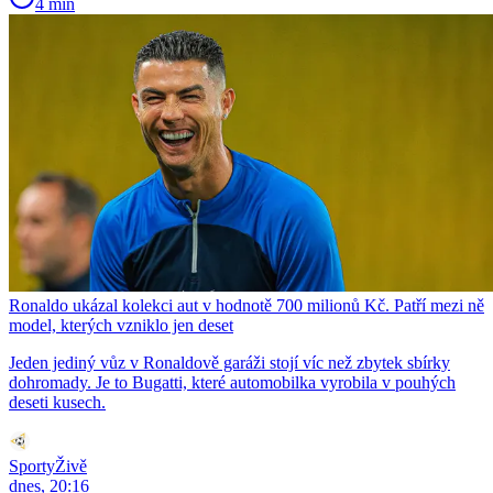
4 min
Ronaldo ukázal kolekci aut v hodnotě 700 milionů Kč. Patří mezi ně
model, kterých vzniklo jen deset
Jeden jediný vůz v Ronaldově garáži stojí víc než zbytek sbírky
dohromady. Je to Bugatti, které automobilka vyrobila v pouhých
deseti kusech.
SportyŽivě
dnes, 20:16