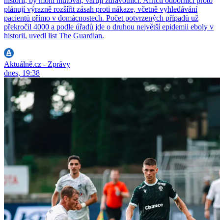
historii, by mohl mutovat, varují zdravotníci. Afričtí odborníci proto
plánují výrazně rozšířit zásah proti nákaze, včetně vyhledávání
pacientů přímo v domácnostech. Počet potvrzených případů už
překročil 4000 a podle úřadů jde o druhou největší epidemii eboly v
historii, uvedl list The Guardian.
Aktuálně.cz - Zprávy
dnes, 19:38