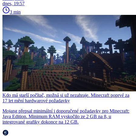
dnes, 19:57
3 min
Kdo má starší počítač, možná si už nezahraje. Minecraft poprvé za
17 let mění hardwarové požadavky
Mojang přepsal minimální i doporučené požadavky pro Minecraft:
Java Edition. Minimum RAM vyskočilo ze 2 GB na 8, u
integrované grafiky dokonce na 12 GB.