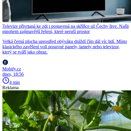
Televize přivrtaná ke zdi i postavená na skříňce už Čechy štve. Našli
mnohem zajímavější řešení, které neruší prostor
Velká černá plocha uprostřed obýváku dráždí čím dál víc lidí. Místo
klasického zavěšení volí posuvné panely, lamely nebo televizor,
který se tváří jako obraz.
Mobify.cz
dnes, 18:56
4 min
Reklama