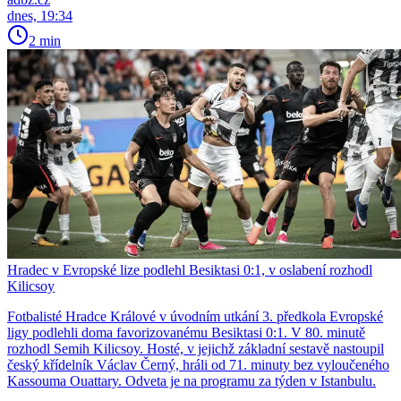
dnes, 19:34
2 min
Hradec v Evropské lize podlehl Besiktasi 0:1, v oslabení rozhodl
Kilicsoy
Fotbalisté Hradce Králové v úvodním utkání 3. předkola Evropské
ligy podlehli doma favorizovanému Besiktasi 0:1. V 80. minutě
rozhodl Semih Kilicsoy. Hosté, v jejichž základní sestavě nastoupil
český křídelník Václav Černý, hráli od 71. minuty bez vyloučeného
Kassouma Ouattary. Odveta je na programu za týden v Istanbulu.