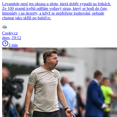
Levandule není jen okrasa u plotu, která dobře vypadá na fotkách.
Ze 100 gramů květů uděláte voňavý sirup, který se hodí do čaje,
limonády i na dezerty, a když se nepřežene louhování, nebude
chutnat jako skříň po babičce.
Cooky.cz
dnes, 19:12
3 min