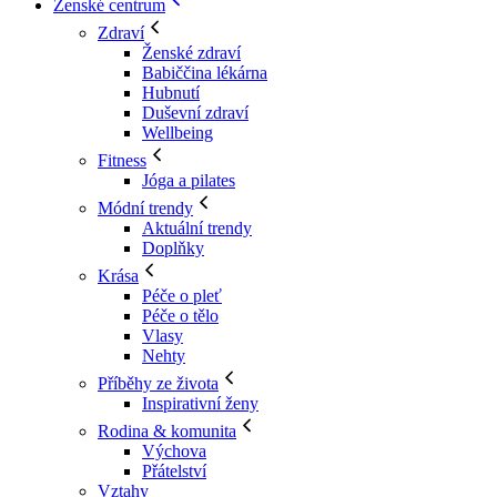
Ženské centrum
Zdraví
Ženské zdraví
Babiččina lékárna
Hubnutí
Duševní zdraví
Wellbeing
Fitness
Jóga a pilates
Módní trendy
Aktuální trendy
Doplňky
Krása
Péče o pleť
Péče o tělo
Vlasy
Nehty
Příběhy ze života
Inspirativní ženy
Rodina & komunita
Výchova
Přátelství
Vztahy