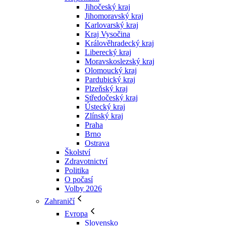
Jihočeský kraj
Jihomoravský kraj
Karlovarský kraj
Kraj Vysočina
Králověhradecký kraj
Liberecký kraj
Moravskoslezský kraj
Olomoucký kraj
Pardubický kraj
Plzeňský kraj
Středočeský kraj
Ústecký kraj
Zlínský kraj
Praha
Brno
Ostrava
Školství
Zdravotnictví
Politika
O počasí
Volby 2026
Zahraničí
Evropa
Slovensko