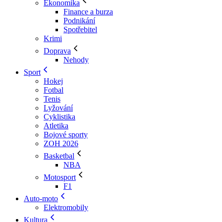
Ekonomika
Finance a burza
Podnikání
Spotřebitel
Krimi
Doprava
Nehody
Sport
Hokej
Fotbal
Tenis
Lyžování
Cyklistika
Atletika
Bojové sporty
ZOH 2026
Basketbal
NBA
Motosport
F1
Auto-moto
Elektromobily
Kultura