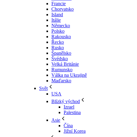
Francie
Chorvatsko
Island
Itálie
Německo
Polsko
Rakousko
Řecko
Rusko
Španělsko
Švédsko
Velká Británie
Rumunsko
Válka na Ukrajině
Maďarsko
Svět
USA
Blízký východ
Izrael
Palestina
Asie
Čína
Jižní Korea