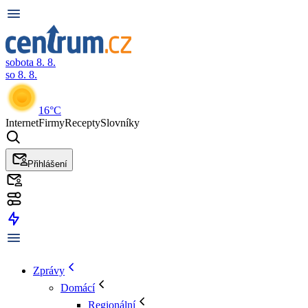
sobota 8. 8.
so 8. 8.
16°C
Internet
Firmy
Recepty
Slovníky
Přihlášení
Zprávy
Domácí
Regionální