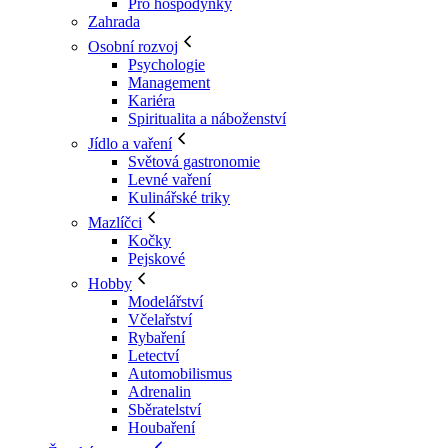
Pro hospodyňky
Zahrada
Osobní rozvoj
Psychologie
Management
Kariéra
Spiritualita a náboženství
Jídlo a vaření
Světová gastronomie
Levné vaření
Kulinářské triky
Mazlíčci
Kočky
Pejskové
Hobby
Modelářství
Včelařství
Rybaření
Letectví
Automobilismus
Adrenalin
Sběratelství
Houbaření