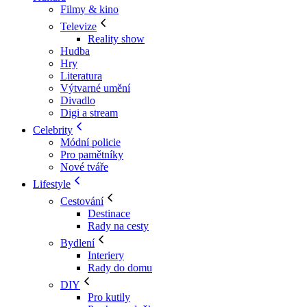
Filmy & kino
Televize
Reality show
Hudba
Hry
Literatura
Výtvarné umění
Divadlo
Digi a stream
Celebrity
Módní policie
Pro pamětníky
Nové tváře
Lifestyle
Cestování
Destinace
Rady na cesty
Bydlení
Interiery
Rady do domu
DIY
Pro kutily