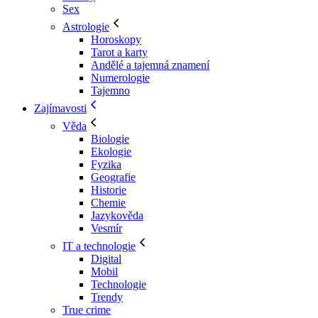
Sex
Astrologie
Horoskopy
Tarot a karty
Andělé a tajemná znamení
Numerologie
Tajemno
Zajímavosti
Věda
Biologie
Ekologie
Fyzika
Geografie
Historie
Chemie
Jazykověda
Vesmír
IT a technologie
Digital
Mobil
Technologie
Trendy
True crime