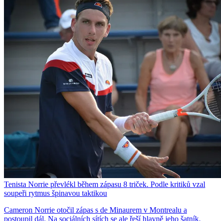
Tenista Norrie převlékl během zápasu 8 triček. Podle kritiků vzal
soupeři rytmus špinavou taktikou
Cameron Norrie otočil zápas s de Minaurem v Montrealu a
postoupil dál. Na sociálních sítích se ale řeší hlavně jeho šatník.