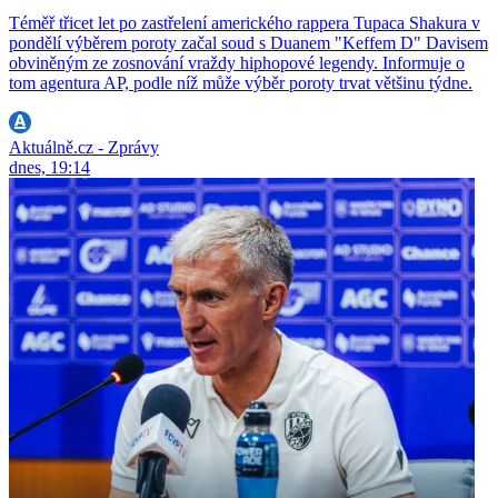
Téměř třicet let po zastřelení amerického rappera Tupaca Shakura v
pondělí výběrem poroty začal soud s Duanem "Keffem D" Davisem
obviněným ze zosnování vraždy hiphopové legendy. Informuje o
tom agentura AP, podle níž může výběr poroty trvat většinu týdne.
Aktuálně.cz - Zprávy
dnes, 19:14