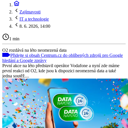
Zajímavosti
IT a technologie
8. 6. 2026, 14:00
1 min
O2 rozdává na léto neomezená data
Přidejte si obsah Centrum.cz do oblíbených zdrojů pro Google
hledání a Google zprávy
První akce na léto představil operátor Vodafone a nyní zde máme
první reakci od O2, kde jsou k dispozici neomezená data a také
jedna soutěž....