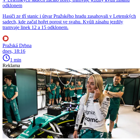
odklonem
Hasiči ze tří stanic i útvar Pražského hradu zasahovali v Letenských
sadech, kde začal hořet porost ve svahu. Kvůli zásahu jezdily
tramvaje linek 12 a 15 odklonem.
Pražská Drbna
dnes, 18:16
1 min
Reklama