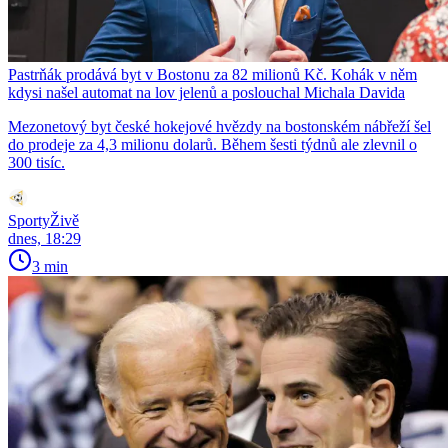
Pastrňák prodává byt v Bostonu za 82 milionů Kč. Kohák v něm
kdysi našel automat na lov jelenů a poslouchal Michala Davida
Mezonetový byt české hokejové hvězdy na bostonském nábřeží šel
do prodeje za 4,3 milionu dolarů. Během šesti týdnů ale zlevnil o
300 tisíc.
SportyŽivě
dnes, 18:29
3 min