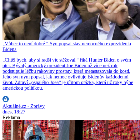
„Vůbec to není dobré.“ Syn popsal stav nemocného exprezidenta
Bidena
„Chtěl bych, aby si radši víc stěžoval,“ říká Hunter Biden o svém
otci. Bývalý americký prezident Joe Biden už více než rok
podstupuje léčbu rakoviny prostaty, která metastazovala do kostí.
Jeho syn nyní popsal, jak nemoc ovlivňuje Bidenův každodenní
život. Zdraví „ospalého Joea“ je přitom otázka, která už roky hýbe
americkou politikou.
Aktuálně.cz - Zprávy
dnes, 18:27
Reklama