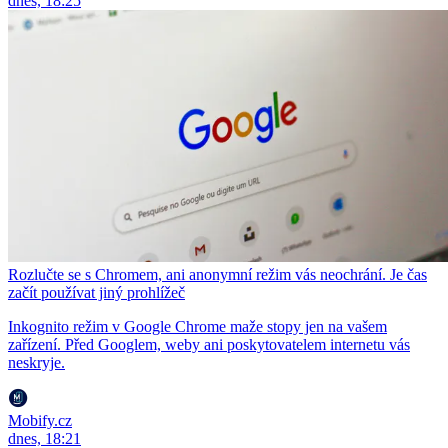
dnes, 18:25
Rozlučte se s Chromem, ani anonymní režim vás neochrání. Je čas
začít používat jiný prohlížeč
Inkognito režim v Google Chrome maže stopy jen na vašem
zařízení. Před Googlem, weby ani poskytovatelem internetu vás
neskryje.
Mobify.cz
dnes, 18:21