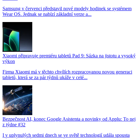
Samsung v červenci představil nové modely hodinek se systémem
Wear OS. Jednak se nabízí základní verze a...
Xiaomi připravuje premiéru tabletů Pad 9: Sázka na jistotu a vysoký
výkon
Firma Xiaomi má v těchto chvílích rozpracovanou novou generaci
tabletů, která se za pár týdnů ukáže v celé...
Bezpečnost AI, konec Google Asistenta a novinky od Applu: To nej
z týdne #32
I v uplynulých sedmi dnech se ve světě technologií udála spousta