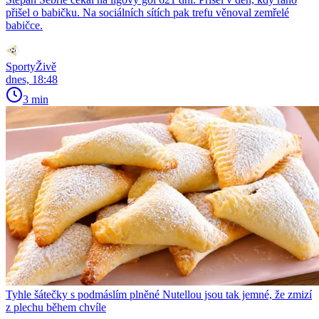
přišel o babičku. Na sociálních sítích pak trefu věnoval zemřelé
babičce.
SportyŽivě
dnes, 18:48
3 min
Tyhle šátečky s podmáslím plněné Nutellou jsou tak jemné, že zmizí
z plechu během chvíle