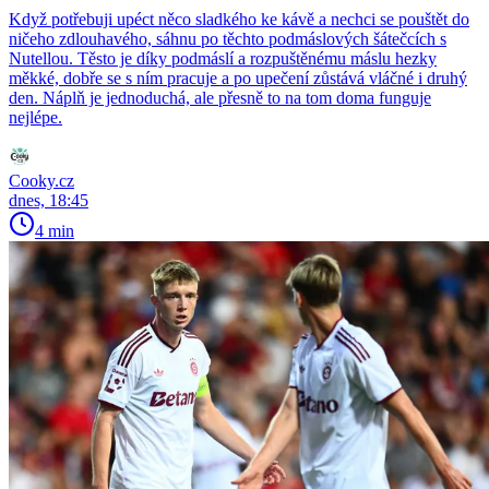
Když potřebuji upéct něco sladkého ke kávě a nechci se pouštět do
ničeho zdlouhavého, sáhnu po těchto podmáslových šátečcích s
Nutellou. Těsto je díky podmáslí a rozpuštěnému máslu hezky
měkké, dobře se s ním pracuje a po upečení zůstává vláčné i druhý
den. Náplň je jednoduchá, ale přesně to na tom doma funguje
nejlépe.
Cooky.cz
dnes, 18:45
4 min