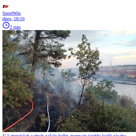
SportWin
dnes, 18:16
2 min
V Letenských sadech začalo hořet, tramvaje jezdily kvůli zásahu