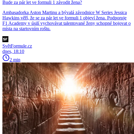
Bude za pár let ve formuli 1 závodit žena?
Ambasadorka Aston Martinu a bývalá závodnice W Series Jessica
Hawkins věří, že se za pár let ve formuli 1 objeví žena. Podporuje
F1 Academy v úsilí vychovávat talentované ženy schopné bojovat o
místa na startovním roštu.
SvětFormule.cz
dnes, 18:10
2 min