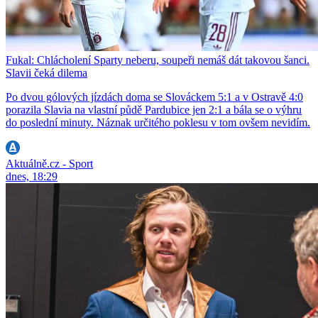
Fukal: Chlácholení Sparty neberu, soupeři nemáš dát takovou šanci.
Slavii čeká dilema
Po dvou gólových jízdách doma se Slováckem 5:1 a v Ostravě 4:0
porazila Slavia na vlastní půdě Pardubice jen 2:1 a bála se o výhru
do poslední minuty. Náznak určitého poklesu v tom ovšem nevidím.
Aktuálně.cz - Sport
dnes, 18:29