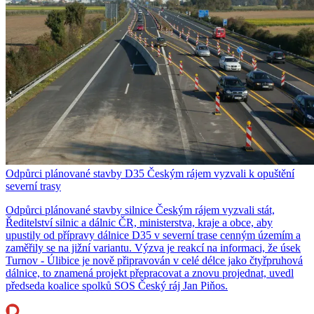
Odpůrci plánované stavby D35 Českým rájem vyzvali k opuštění
severní trasy
Odpůrci plánované stavby silnice Českým rájem vyzvali stát,
Ředitelství silnic a dálnic ČR, ministerstva, kraje a obce, aby
upustily od přípravy dálnice D35 v severní trase cenným územím a
zaměřily se na jižní variantu. Výzva je reakcí na informaci, že úsek
Turnov - Úlibice je nově připravován v celé délce jako čtyřpruhová
dálnice, to znamená projekt přepracovat a znovu projednat, uvedl
předseda koalice spolků SOS Český ráj Jan Piňos.