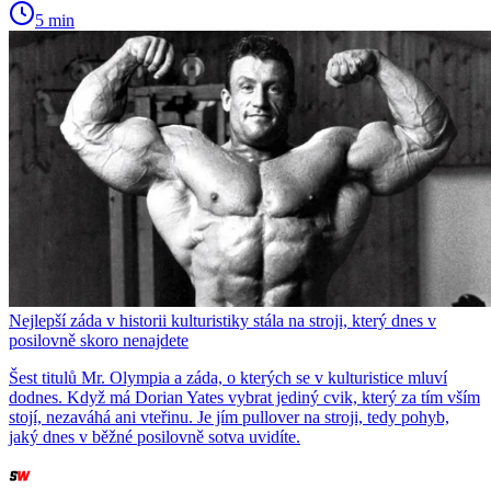
5 min
Nejlepší záda v historii kulturistiky stála na stroji, který dnes v
posilovně skoro nenajdete
Šest titulů Mr. Olympia a záda, o kterých se v kulturistice mluví
dodnes. Když má Dorian Yates vybrat jediný cvik, který za tím vším
stojí, nezaváhá ani vteřinu. Je jím pullover na stroji, tedy pohyb,
jaký dnes v běžné posilovně sotva uvidíte.