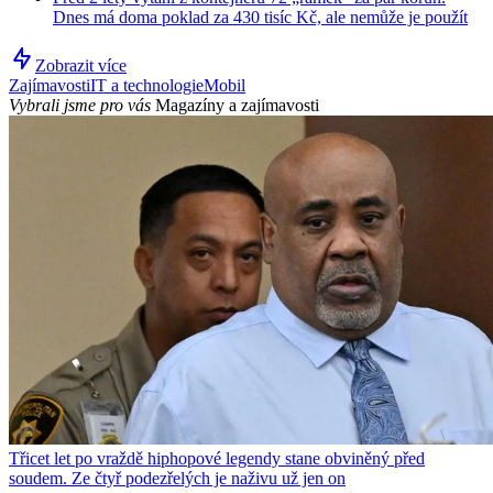
Dnes má doma poklad za 430 tisíc Kč, ale nemůže je použít
Zobrazit více
Zajímavosti
IT a technologie
Mobil
Vybrali jsme pro vás
Magazíny a zajímavosti
Třicet let po vraždě hiphopové legendy stane obviněný před
soudem. Ze čtyř podezřelých je naživu už jen on