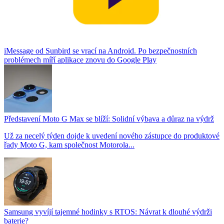
iMessage od Sunbird se vrací na Android. Po bezpečnostních
problémech míří aplikace znovu do Google Play
Představení Moto G Max se blíží: Solidní výbava a důraz na výdrž
Už za necelý týden dojde k uvedení nového zástupce do produktové
řady Moto G, kam společnost Motorola...
Samsung vyvíjí tajemné hodinky s RTOS: Návrat k dlouhé výdrži
baterie?