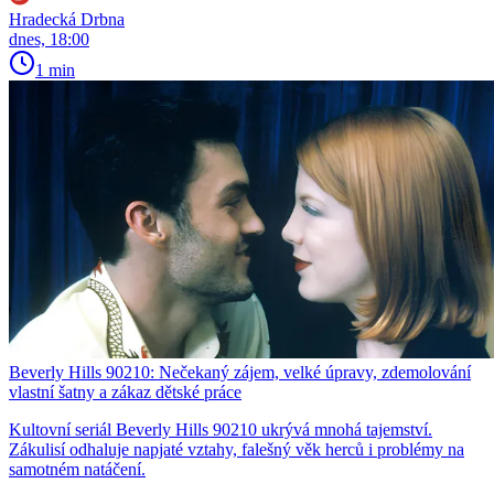
Hradecká Drbna
dnes, 18:00
1 min
Beverly Hills 90210: Nečekaný zájem, velké úpravy, zdemolování
vlastní šatny a zákaz dětské práce
Kultovní seriál Beverly Hills 90210 ukrývá mnohá tajemství.
Zákulisí odhaluje napjaté vztahy, falešný věk herců i problémy na
samotném natáčení.