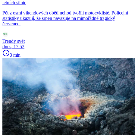
letních silnic
Pět z osmi víkendových obětí nehod tvořili motocyklisté. Policejní
statistiky ukazují, že srpen navazuje na mimořádně tragický
červenec.
Trendy svět
dnes, 17:52
3 min