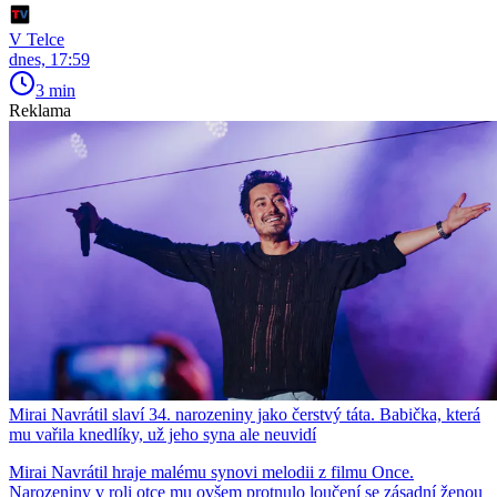
V Telce
dnes, 17:59
3 min
Reklama
Mirai Navrátil slaví 34. narozeniny jako čerstvý táta. Babička, která
mu vařila knedlíky, už jeho syna ale neuvidí
Mirai Navrátil hraje malému synovi melodii z filmu Once.
Narozeniny v roli otce mu ovšem protnulo loučení se zásadní ženou