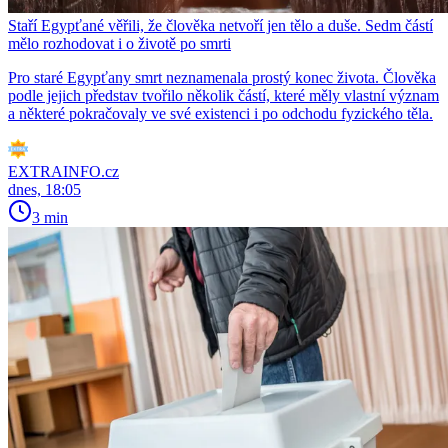
Staří Egypťané věřili, že člověka netvoří jen tělo a duše. Sedm částí
mělo rozhodovat i o životě po smrti
Pro staré Egypťany smrt neznamenala prostý konec života. Člověka
podle jejich představ tvořilo několik částí, které měly vlastní význam
a některé pokračovaly ve své existenci i po odchodu fyzického těla.
EXTRAINFO.cz
dnes, 18:05
3 min