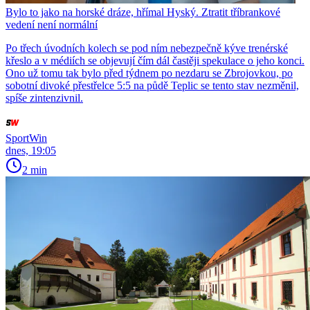
Bylo to jako na horské dráze, hřímal Hyský. Ztratit tříbrankové
vedení není normální
Po třech úvodních kolech se pod ním nebezpečně kýve trenérské
křeslo a v médiích se objevují čím dál častěji spekulace o jeho konci.
Ono už tomu tak bylo před týdnem po nezdaru se Zbrojovkou, po
sobotní divoké přestřelce 5:5 na půdě Teplic se tento stav nezměnil,
spíše zintenzivnil.
SportWin
dnes, 19:05
2 min