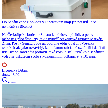
Do Senátu chce z obvodu v Libereckém kraji jen pět lidí, je to
nejméně za třicet let
Na Českolipsku bude do Senátu kandidovat pět lidí, o polovinu
méně než před šesti lety, řekla mluvčí českolipské radnice Markéta
Žitná. Post v Senátu bude už podruhé obhajovat Jiří Vosecký,
tentokrát ale jako nezávislý, kandidaturu oficiálně oznámili i další tři
lidé, svého kandidáta postavili také komunisté. První kolo senátních
voleb se uskuteční spolu s komunálními volbami 9. a 10. října.
Liberecká Drbna
dnes, 18:02
2 min