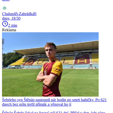
Chalupáři-Zahrádkáři
dnes, 18:50
2 min
Reklama
Šebrleho syn Štěpán nastoupil pár hodin po smrti babičky. Po 621
dnech bez gólu trefil přímák a věnoval ho jí
Štěpán Šebrle čekal na ligový gól 621 dní. Přišel v den, kdy ráno