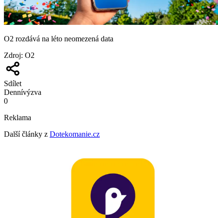
O2 rozdává na léto neomezená data
Zdroj
:
O2
Sdílet
Denní
výzva
0
Reklama
Další články z
Dotekomanie.cz