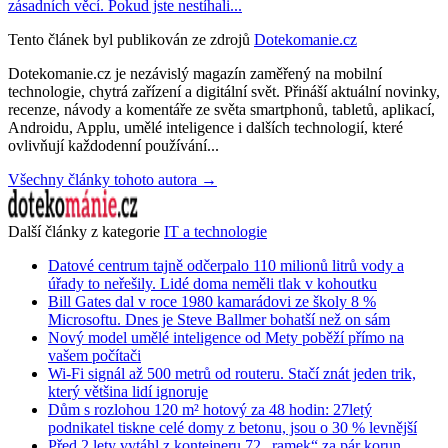
zásadních věcí. Pokud jste nestíhali...
Tento článek byl publikován ze zdrojů
Dotekomanie.cz
Dotekomanie.cz je nezávislý magazín zaměřený na mobilní
technologie, chytrá zařízení a digitální svět. Přináší aktuální novinky,
recenze, návody a komentáře ze světa smartphonů, tabletů, aplikací,
Androidu, Applu, umělé inteligence i dalších technologií, které
ovlivňují každodenní používání...
Všechny články tohoto autora →
Další články z kategorie
IT a technologie
Datové centrum tajně odčerpalo 110 milionů litrů vody a
úřady to neřešily. Lidé doma neměli tlak v kohoutku
Bill Gates dal v roce 1980 kamarádovi ze školy 8 %
Microsoftu. Dnes je Steve Ballmer bohatší než on sám
Nový model umělé inteligence od Mety poběží přímo na
vašem počítači
Wi-Fi signál až 500 metrů od routeru. Stačí znát jeden trik,
který většina lidí ignoruje
Dům s rozlohou 120 m² hotový za 48 hodin: 27letý
podnikatel tiskne celé domy z betonu, jsou o 30 % levnější
Před 2 lety vytáhl z kontejneru 72 „ramek“ za pár korun.