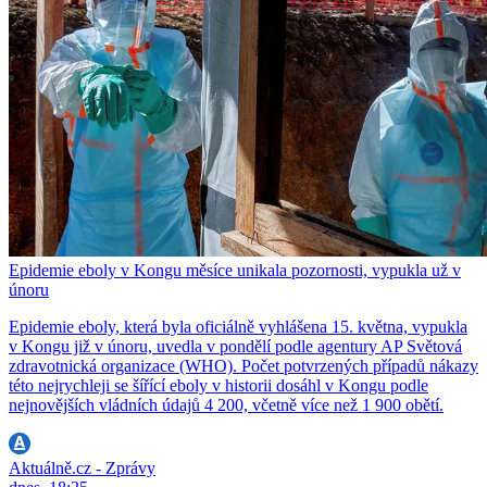
Epidemie eboly v Kongu měsíce unikala pozornosti, vypukla už v
únoru
Epidemie eboly, která byla oficiálně vyhlášena 15. května, vypukla
v Kongu již v únoru, uvedla v pondělí podle agentury AP Světová
zdravotnická organizace (WHO). Počet potvrzených případů nákazy
této nejrychleji se šířící eboly v historii dosáhl v Kongu podle
nejnovějších vládních údajů 4 200, včetně více než 1 900 obětí.
Aktuálně.cz - Zprávy