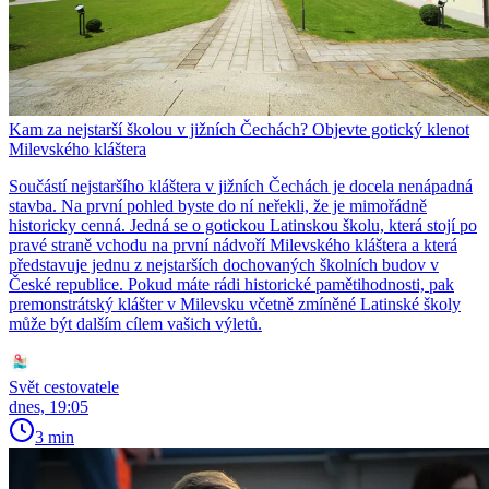
Kam za nejstarší školou v jižních Čechách? Objevte gotický klenot
Milevského kláštera
Součástí nejstaršího kláštera v jižních Čechách je docela nenápadná
stavba. Na první pohled byste do ní neřekli, že je mimořádně
historicky cenná. Jedná se o gotickou Latinskou školu, která stojí po
pravé straně vchodu na první nádvoří Milevského kláštera a která
představuje jednu z nejstarších dochovaných školních budov v
České republice. Pokud máte rádi historické pamětihodnosti, pak
premonstrátský klášter v Milevsku včetně zmíněné Latinské školy
může být dalším cílem vašich výletů.
Svět cestovatele
dnes, 19:05
3 min