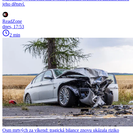
jeho dětství.
ReadZone
dnes, 17:53
2 min
Osm mrtvých za víkend: tragická bilance znovu ukázala riziko