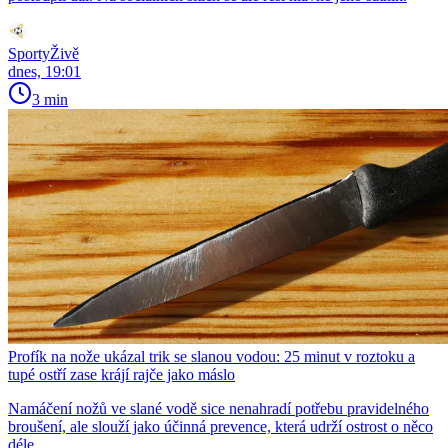
SportyŽivě
dnes, 19:01
3 min
Profík na nože ukázal trik se slanou vodou: 25 minut v roztoku a
tupé ostří zase krájí rajče jako máslo
Namáčení nožů ve slané vodě sice nenahradí potřebu pravidelného
broušení, ale slouží jako účinná prevence, která udrží ostrost o něco
déle.