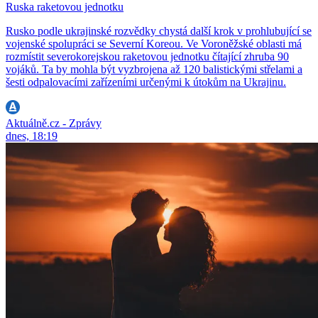
Ruska raketovou jednotku
Rusko podle ukrajinské rozvědky chystá další krok v prohlubující se
vojenské spolupráci se Severní Koreou. Ve Voroněžské oblasti má
rozmístit severokorejskou raketovou jednotku čítající zhruba 90
vojáků. Ta by mohla být vyzbrojena až 120 balistickými střelami a
šesti odpalovacími zařízeními určenými k útokům na Ukrajinu.
Aktuálně.cz - Zprávy
dnes, 18:19