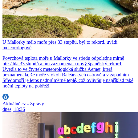
U Mallorky mělo moře přes 33 stupňů, byl to rekord, uvádí
meteorologové
Povrchová teplota moře u Mallorky ve středu odpoledne mírně
přesáhla 33 stupňů a tím zaznamenala nový španělský rekord.
Uvedla to ve čtvrtek meteorologická služba Aemet, která
poznamenala, že moře v okolí Baleárských ostrovů a v západním
Středomoří je letos nadprůměrně teplé, což ovlivňuje například také
noční teploty na pobřeží.
Aktuálně.cz - Zprávy
dnes, 18:36