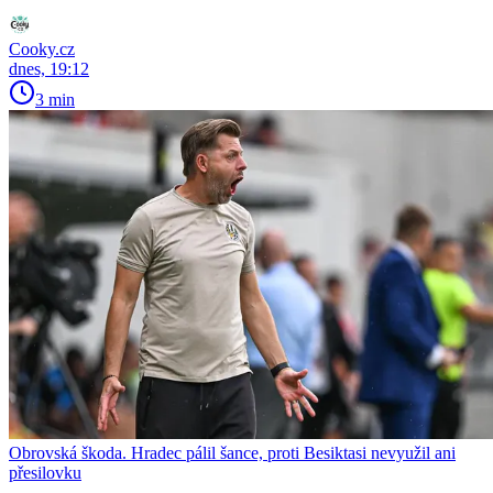
Cooky.cz
dnes, 19:12
3 min
Obrovská škoda. Hradec pálil šance, proti Besiktasi nevyužil ani
přesilovku