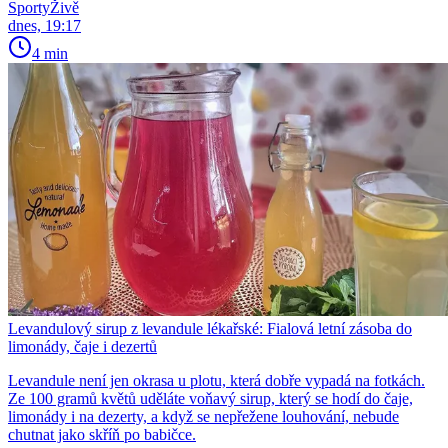
SportyŽivě
dnes, 19:17
4 min
Levandulový sirup z levandule lékařské: Fialová letní zásoba do
limonády, čaje i dezertů
Levandule není jen okrasa u plotu, která dobře vypadá na fotkách.
Ze 100 gramů květů uděláte voňavý sirup, který se hodí do čaje,
limonády i na dezerty, a když se nepřežene louhování, nebude
chutnat jako skříň po babičce.