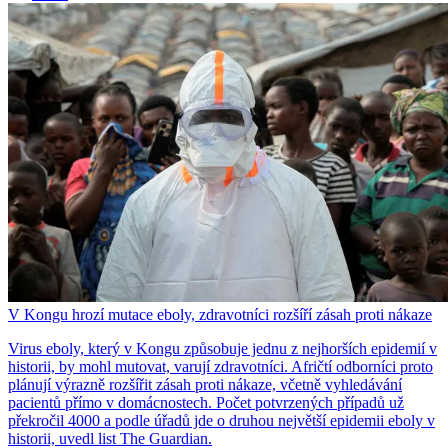
V Kongu hrozí mutace eboly, zdravotníci rozšíří zásah proti nákaze
Virus eboly, který v Kongu způsobuje jednu z nejhorších epidemií v
historii, by mohl mutovat, varují zdravotníci. Afričtí odborníci proto
plánují výrazně rozšířit zásah proti nákaze, včetně vyhledávání
pacientů přímo v domácnostech. Počet potvrzených případů už
překročil 4000 a podle úřadů jde o druhou největší epidemii eboly v
historii, uvedl list The Guardian.