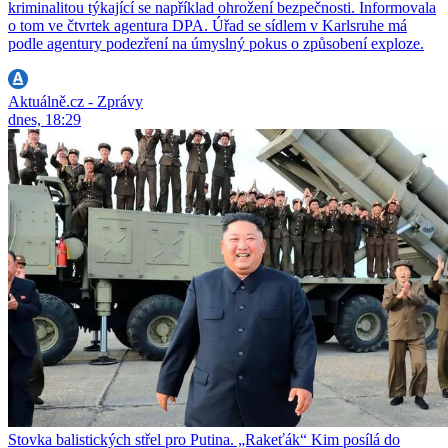
kriminalitou týkající se například ohrožení bezpečnosti. Informovala
o tom ve čtvrtek agentura DPA. Úřad se sídlem v Karlsruhe má
podle agentury podezření na úmyslný pokus o způsobení exploze.
Aktuálně.cz - Zprávy
dnes, 18:29
Stovka balistických střel pro Putina. „Rakeťák“ Kim posílá do