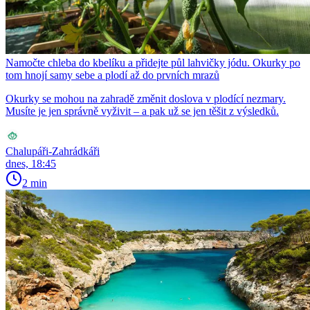
Namočte chleba do kbelíku a přidejte půl lahvičky jódu. Okurky po
tom hnojí samy sebe a plodí až do prvních mrazů
Okurky se mohou na zahradě změnit doslova v plodící nezmary.
Musíte je jen správně vyživit – a pak už se jen těšit z výsledků.
Chalupáři-Zahrádkáři
dnes, 18:45
2 min