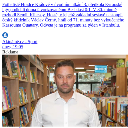
Fotbalisté Hradce Králové v úvodním utkání 3. předkola Evropské
ligy podlehli doma favorizovanému Besiktasi 0:1. V 80. minutě
rozhodl Semih Kilicsoy. Hosté, v jejichž základní sestavě nastoupil
český křídelník Václav Černý, hráli od 71. minuty bez vyloučeného
Kassouma Ouattary. Odveta je na programu za týden v Istanbulu.
Aktuálně.cz - Sport
dnes, 19:05
Reklama