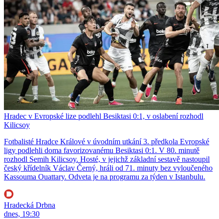
Hradec v Evropské lize podlehl Besiktasi 0:1, v oslabení rozhodl
Kilicsoy
Fotbalisté Hradce Králové v úvodním utkání 3. předkola Evropské
ligy podlehli doma favorizovanému Besiktasi 0:1. V 80. minutě
rozhodl Semih Kilicsoy. Hosté, v jejichž základní sestavě nastoupil
český křídelník Václav Černý, hráli od 71. minuty bez vyloučeného
Kassouma Ouattary. Odveta je na programu za týden v Istanbulu.
Hradecká Drbna
dnes, 19:30