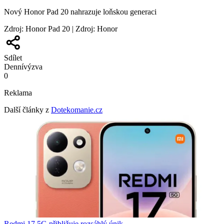
Nový Honor Pad 20 nahrazuje loňskou generaci
Zdroj
:
Honor Pad 20 | Zdroj: Honor
Sdílet
Denní
výzva
0
Reklama
Další články z
Dotekomanie.cz
Redmi 17 5G přibližuje rozsáhlý únik