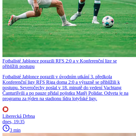
Fotbalisté Jablonce porazili RFS 2:0 a v Konferenční lize se
přiblížili postupu
Fotbalisté Jablonce porazili v úvodním utkání 3. předkola
Konferenční ligy RFS Riga doma 2:0 a výrazně se přiblížili k
postupu. Severočechy poslal v 18. minutě do vedení Vachtang
Čanturišvili a po pauze přidal pojistku Matěj Polidar. Odveta je na
programu za týden na stadionu lídra lotyšské ligy.
Liberecká Drbna
dnes, 19:35
3 min