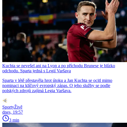
Kuchta se nevešel ani na Lyon a po příchodu Brunese je blízko
odchodu. Sparta jedná s Legií Varšava
Sparta v létě přestavěla hrot útoku a Jan Kuchta se ocitl mimo
nominaci na klíčový evropský zápas. O jeho služby se podle
polských zdrojů zajímá Legia Varšava.
SportyŽivě
dnes, 19:57
3 min