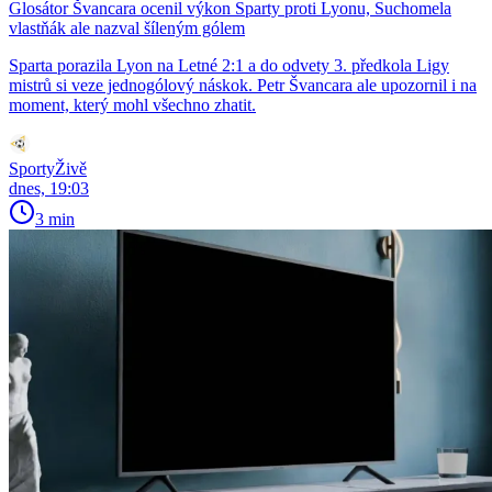
Glosátor Švancara ocenil výkon Sparty proti Lyonu, Suchomela
vlastňák ale nazval šíleným gólem
Sparta porazila Lyon na Letné 2:1 a do odvety 3. předkola Ligy
mistrů si veze jednogólový náskok. Petr Švancara ale upozornil i na
moment, který mohl všechno zhatit.
SportyŽivě
dnes, 19:03
3 min