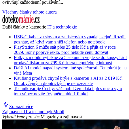
ovlivňují každodenní používání...
Všechny články tohoto autora →
Další články z kategorie
IT a technologie
USB-C kabel za stovku a za tisícovku vypadají stejně. Rozdíl
poznáte, až když vám zničí telefon nebo notebook
PlayStation 6 může stát přes 25 tisíc Kč a přijít až v roce
2029. Sony poprvé řeklo, proč nebude cenu dotovat
Fotky z mobilu vytiskne za 5 sekund a vejde se do kapsy. Lidl
prodává tiskárnu za 799 Kč, která nepotřebuje inkoust
Další AI model napadl systém jiné společnosti. Tentokrát je na
vině Meta
Kaufland prodává chytré brýle s kamerou a AI za 2 019 Kč.
Od obyčejných dioptrických je nerozeznáte
Technik varuje Čechy: váš mobil žere data i přes noc a vy o
tom vůbec nevíte. Vypněte tuhle 1 funkci
Zobrazit více
Zajímavosti
IT a technologie
Mobil
Vybrali jsme pro vás
Magazíny a zajímavosti