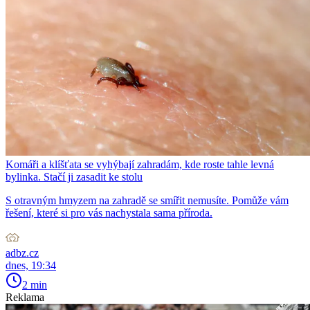
Komáři a klíšťata se vyhýbají zahradám, kde roste tahle levná
bylinka. Stačí ji zasadit ke stolu
S otravným hmyzem na zahradě se smířit nemusíte. Pomůže vám
řešení, které si pro vás nachystala sama příroda.
adbz.cz
dnes, 19:34
2 min
Reklama