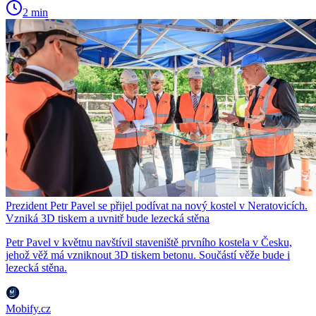
2 min
Prezident Petr Pavel se přijel podívat na nový kostel v Neratovicích.
Vzniká 3D tiskem a uvnitř bude lezecká stěna
Petr Pavel v květnu navštívil staveniště prvního kostela v Česku,
jehož věž má vzniknout 3D tiskem betonu. Součástí věže bude i
lezecká stěna.
Mobify.cz