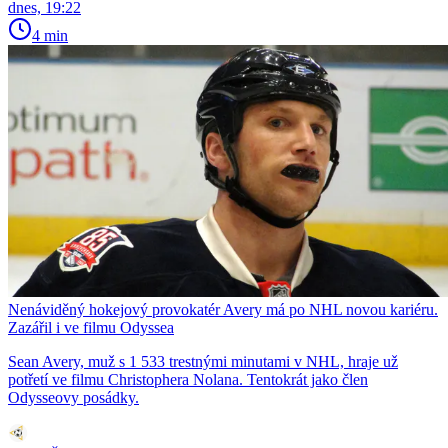
dnes, 19:22
4 min
Nenáviděný hokejový provokatér Avery má po NHL novou kariéru.
Zazářil i ve filmu Odyssea
Sean Avery, muž s 1 533 trestnými minutami v NHL, hraje už
potřetí ve filmu Christophera Nolana. Tentokrát jako člen
Odysseovy posádky.