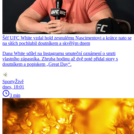
Šéf UFC White vzdal hold zesnulému Nascimentovi a krátce nato se
na sítích pochlubil doutníkem a skvělým dnem
Dana White sdílel na Instagramu smuteční oznámení o smrti
vlastního zápasníka. Zhruba hodinu až dvě poté přidal story s
doutníkem a popiskem „Great Day“.
SportyŽivě
dnes, 18:01
3 min