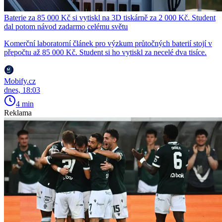
Baterie za 85 000 Kč si vytiskl na 3D tiskárně za 2 000 Kč. Student
dal potom návod zadarmo celému světu
Komerční laboratorní článek pro výzkum průtočných baterií stojí v
přepočtu až 85 000 Kč. Student si ho vytiskl za necelé dva tisíce.
Mobify.cz
dnes, 18:03
4 min
Reklama