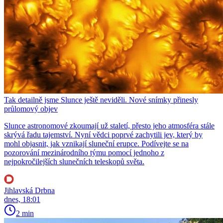
Tak detailně jsme Slunce ještě neviděli. Nové snímky přinesly
průlomový objev
Slunce astronomové zkoumají už staletí, přesto jeho atmosféra stále
skrývá řadu tajemství. Nyní vědci poprvé zachytili jev, který by
mohl objasnit, jak vznikají sluneční erupce. Podívejte se na
pozorování mezinárodního týmu pomocí jednoho z
nejpokročilejších slunečních teleskopů světa.
Jihlavská Drbna
dnes, 18:01
2 min