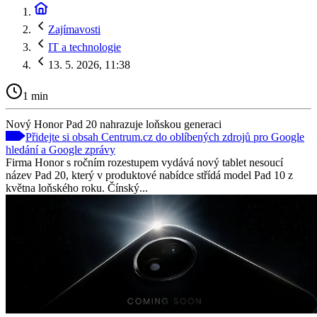
Zajímavosti
IT a technologie
13. 5. 2026, 11:38
1 min
Nový Honor Pad 20 nahrazuje loňskou generaci
Přidejte si obsah Centrum.cz do oblíbených zdrojů pro Google
hledání a Google zprávy
Firma Honor s ročním rozestupem vydává nový tablet nesoucí
název Pad 20, který v produktové nabídce střídá model Pad 10 z
května loňského roku. Čínský...