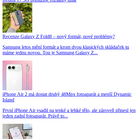
Recenze Galaxy Z Fold8 – nový formát, nové problémy?
Samsung letos mění formát a krom dvou klasických skládaček tu
máme jednu novou. Tou je Samsung Galaxy Z...
iPhone Air 2 má dostat druhý 48Mpx fotoaparát a menší Dynamic
Island
První iPhone Air vsadil na tenké a lehké tělo, ale zároveň přinesl jen
jeden zadní fotoaparát. Právě to...