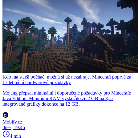
Kdo má starší počítač, možná si už nezahraje. Minecraft poprvé za
17 let mění hardwarové požadavky
Mojang přepsal minimální i doporučené požadavky pro Minecraft:
Java Edition. Minimum RAM vyskočilo ze 2 GB na 8, u
integrované grafiky dokonce na 12 GB.
Mobify.cz
dnes, 19:46
4 min