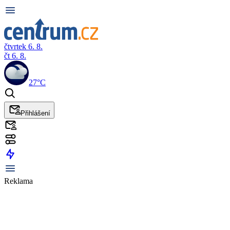
čtvrtek 6. 8.
čt 6. 8.
27°C
Přihlášení
Reklama