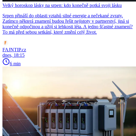
Velký horoskop lásky na srpen: kdo konečně potká svoji lásku
Srpen přináší do oblasti vztahů silné energie a nečekané zvraty.
Zatímco některá znamení budou řešit nejistoty v partnerství, jiná si
konečně odpočinou a užijí si lehkosti léta. A jedno šťastné znamení?
To má před sebou setkání, které změní celý život.
FAJNTIP.cz
dnes, 18:15
6 min