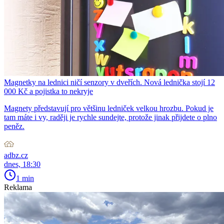
Magnetky na lednici ničí senzory v dveřích. Nová lednička stojí 12
000 Kč a pojistka to nekryje
Magnety představují pro většinu ledniček velkou hrozbu. Pokud je
tam máte i vy, raději je rychle sundejte, protože jinak přijdete o plno
peněz.
adbz.cz
dnes, 18:30
1 min
Reklama