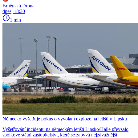
Brněnská Drbna
dnes, 18:30
1 min
Německo vyšetřuje pokus o vyvolání exploze na letišti v Lipsku
Vyšetřování incidentu na německém letišti Lipsko/Halle převzalo
spolkové státní zastupitelství, které se zabývá nejzávažnější