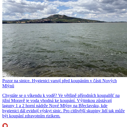
Pozor na sinice. Hygienici varují před koupáním v části Nových
Mlýnů
Chystáte se o víkendu k vodě? Ve většině přírodních koupališť na
jižní Moravě je voda vhodná ke koupání. Výjimkou zůstávají
laguny 1 a 2 horní nádrže Nové Mlýny na Břeclavsku, kde
hygienici dál evidují výskyt sinic. Pro citlivější skupiny lidí tak může
být koupání zdravotním rizikem.