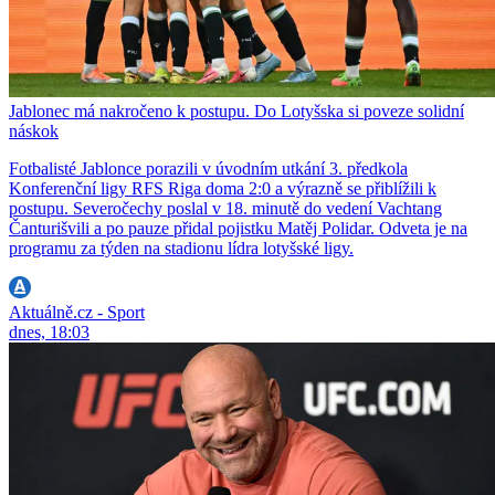
Jablonec má nakročeno k postupu. Do Lotyšska si poveze solidní
náskok
Fotbalisté Jablonce porazili v úvodním utkání 3. předkola
Konferenční ligy RFS Riga doma 2:0 a výrazně se přiblížili k
postupu. Severočechy poslal v 18. minutě do vedení Vachtang
Čanturišvili a po pauze přidal pojistku Matěj Polidar. Odveta je na
programu za týden na stadionu lídra lotyšské ligy.
Aktuálně.cz - Sport
dnes, 18:03