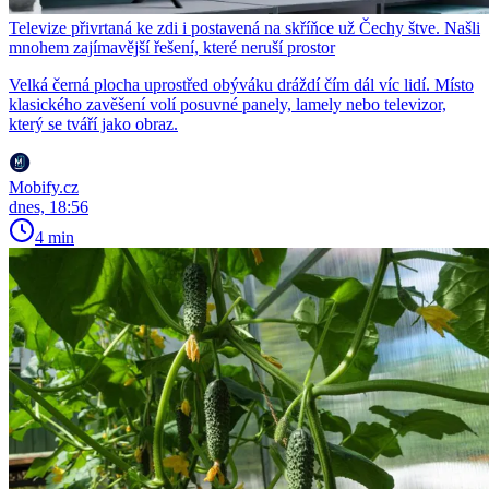
Televize přivrtaná ke zdi i postavená na skříňce už Čechy štve. Našli
mnohem zajímavější řešení, které neruší prostor
Velká černá plocha uprostřed obýváku dráždí čím dál víc lidí. Místo
klasického zavěšení volí posuvné panely, lamely nebo televizor,
který se tváří jako obraz.
Mobify.cz
dnes, 18:56
4 min