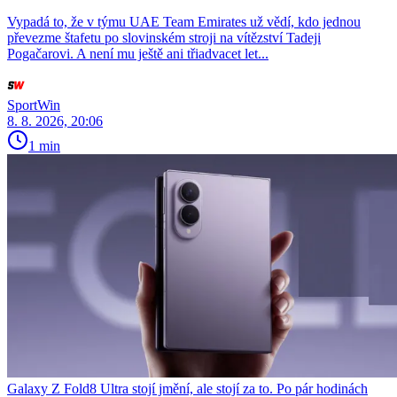
Vypadá to, že v týmu UAE Team Emirates už vědí, kdo jednou
převezme štafetu po slovinském stroji na vítězství Tadeji
Pogačarovi. A není mu ještě ani třiadvacet let...
SportWin
8. 8. 2026, 20:06
1 min
Galaxy Z Fold8 Ultra stojí jmění, ale stojí za to. Po pár hodinách