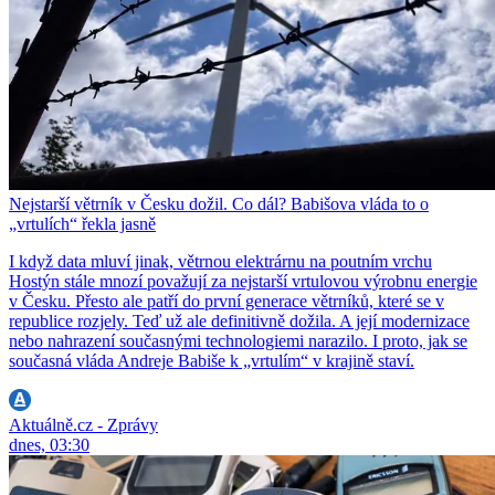
Nejstarší větrník v Česku dožil. Co dál? Babišova vláda to o
„vrtulích“ řekla jasně
I když data mluví jinak, větrnou elektrárnu na poutním vrchu
Hostýn stále mnozí považují za nejstarší vrtulovou výrobnu energie
v Česku. Přesto ale patří do první generace větrníků, které se v
republice rozjely. Teď už ale definitivně dožila. A její modernizace
nebo nahrazení současnými technologiemi narazilo. I proto, jak se
současná vláda Andreje Babiše k „vrtulím“ v krajině staví.
Aktuálně.cz - Zprávy
dnes, 03:30