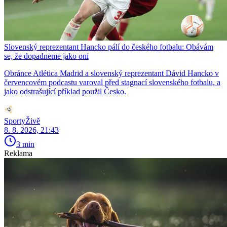
Slovenský reprezentant Hancko pálí do českého fotbalu: Obávám
se, že dopadneme jako oni
Obránce Atlética Madrid a slovenský reprezentant Dávid Hancko v
červencovém podcastu varoval před stagnací slovenského fotbalu, a
jako odstrašující příklad použil Česko.
SportyŽivě
8. 8. 2026, 21:43
3 min
Reklama