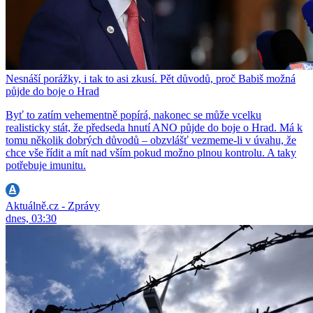
Nesnáší porážky, i tak to asi zkusí. Pět důvodů, proč Babiš možná
půjde do boje o Hrad
Byť to zatím vehementně popírá, nakonec se může vcelku
realisticky stát, že předseda hnutí ANO půjde do boje o Hrad. Má k
tomu několik dobrých důvodů – obzvlášť vezmeme-li v úvahu, že
chce vše řídit a mít nad vším pokud možno plnou kontrolu. A taky
potřebuje imunitu.
Aktuálně.cz - Zprávy
dnes, 03:30