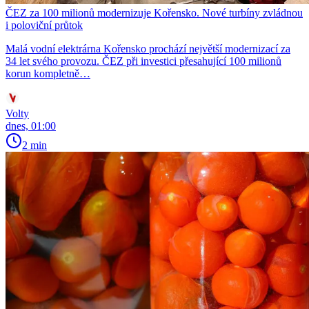
ČEZ za 100 milionů modernizuje Kořensko. Nové turbíny zvládnou
i poloviční průtok
Malá vodní elektrárna Kořensko prochází největší modernizací za
34 let svého provozu. ČEZ při investici přesahující 100 milionů
korun kompletně…
Volty
dnes, 01:00
2 min