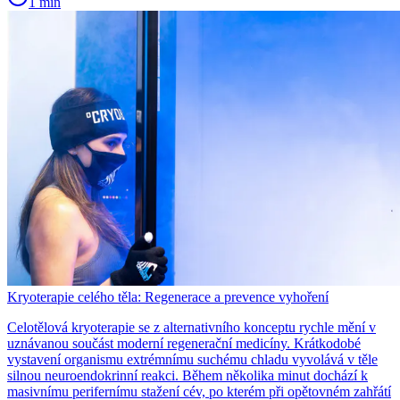
1 min
Kryoterapie celého těla: Regenerace a prevence vyhoření
Celotělová kryoterapie se z alternativního konceptu rychle mění v
uznávanou součást moderní regenerační medicíny. Krátkodobé
vystavení organismu extrémnímu suchému chladu vyvolává v těle
silnou neuroendokrinní reakci. Během několika minut dochází k
masivnímu perifernímu stažení cév, po kterém při opětovném zahřátí