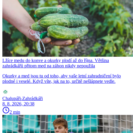
Lžíce medu do konve a okurky plodí až do října. Většina
zahrádkářů přitom med na záhon nikdy nepoužila
Okurky a med jsou tu od toho, aby vaše letní zahradničení bylo
plodné i veselé. Když víte, jak na to, určitě nešlápnete vedle.
Chalupáři-Zahrádkáři
8. 8. 2026, 20:38
2 min