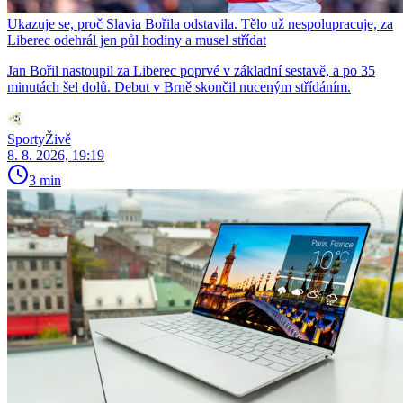
Ukazuje se, proč Slavia Bořila odstavila. Tělo už nespolupracuje, za
Liberec odehrál jen půl hodiny a musel střídat
Jan Bořil nastoupil za Liberec poprvé v základní sestavě, a po 35
minutách šel dolů. Debut v Brně skončil nuceným střídáním.
SportyŽivě
8. 8. 2026, 19:19
3 min