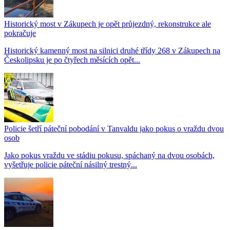
Historický most v Zákupech je opět průjezdný, rekonstrukce ale
pokračuje
Historický kamenný most na silnici druhé třídy 268 v Zákupech na
Českolipsku je po čtyřech měsících opět...
Policie šetří páteční pobodání v Tanvaldu jako pokus o vraždu dvou
osob
Jako pokus vraždu ve stádiu pokusu, spáchaný na dvou osobách,
vyšetřuje policie páteční násilný trestný...