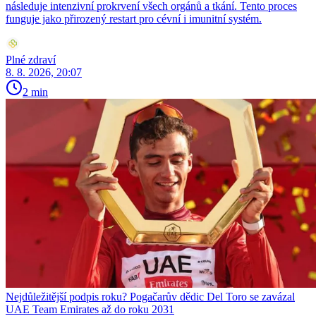
následuje intenzivní prokrvení všech orgánů a tkání. Tento proces
funguje jako přirozený restart pro cévní i imunitní systém.
Plné zdraví
8. 8. 2026, 20:07
2 min
Nejdůležitější podpis roku? Pogačarův dědic Del Toro se zavázal
UAE Team Emirates až do roku 2031