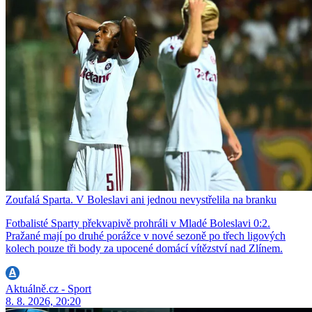
Zoufalá Sparta. V Boleslavi ani jednou nevystřelila na branku
Fotbalisté Sparty překvapivě prohráli v Mladé Boleslavi 0:2.
Pražané mají po druhé porážce v nové sezoně po třech ligových
kolech pouze tři body za upocené domácí vítězství nad Zlínem.
Aktuálně.cz - Sport
8. 8. 2026, 20:20