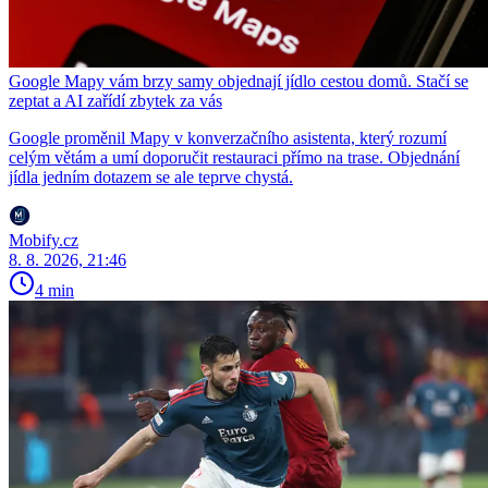
Google Mapy vám brzy samy objednají jídlo cestou domů. Stačí se
zeptat a AI zařídí zbytek za vás
Google proměnil Mapy v konverzačního asistenta, který rozumí
celým větám a umí doporučit restauraci přímo na trase. Objednání
jídla jedním dotazem se ale teprve chystá.
Mobify.cz
8. 8. 2026, 21:46
4 min