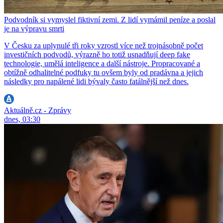
Podvodník si vymyslel fiktivní zemi. Z lidí vymámil peníze a poslal
je na výpravu smrti
V Česku za uplynulé tři roky vzrostl více než trojnásobně počet
investičních podvodů, výrazně ho totiž usnadňují deep fake
technologie, umělá inteligence a další nástroje. Propracované a
obtížně odhalitelné podfuky tu ovšem byly od pradávna a jejich
následky pro napálené lidi bývaly často fatálnější než dnes.
Aktuálně.cz - Zprávy
dnes, 03:30