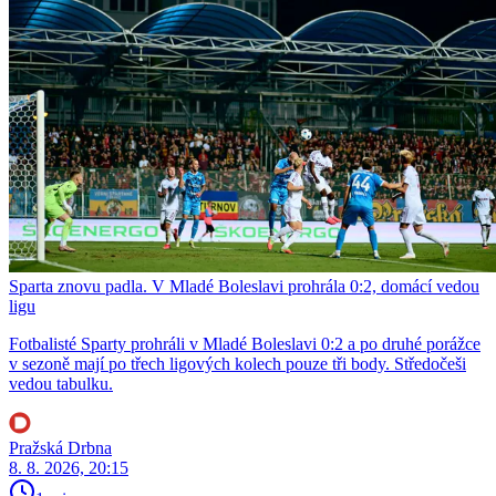
Sparta znovu padla. V Mladé Boleslavi prohrála 0:2, domácí vedou
ligu
Fotbalisté Sparty prohráli v Mladé Boleslavi 0:2 a po druhé porážce
v sezoně mají po třech ligových kolech pouze tři body. Středočeši
vedou tabulku.
Pražská Drbna
8. 8. 2026, 20:15