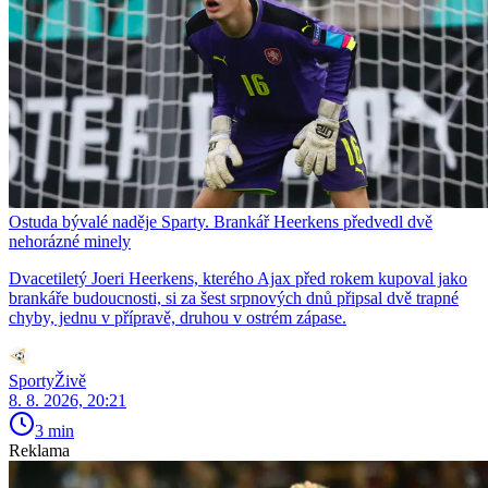
Ostuda bývalé naděje Sparty. Brankář Heerkens předvedl dvě
nehorázné minely
Dvacetiletý Joeri Heerkens, kterého Ajax před rokem kupoval jako
brankáře budoucnosti, si za šest srpnových dnů připsal dvě trapné
chyby, jednu v přípravě, druhou v ostrém zápase.
SportyŽivě
8. 8. 2026, 20:21
3 min
Reklama