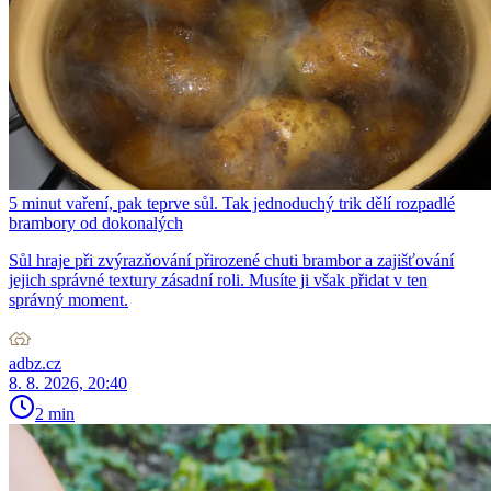
5 minut vaření, pak teprve sůl. Tak jednoduchý trik dělí rozpadlé
brambory od dokonalých
Sůl hraje při zvýrazňování přirozené chuti brambor a zajišťování
jejich správné textury zásadní roli. Musíte ji však přidat v ten
správný moment.
adbz.cz
8. 8. 2026, 20:40
2 min