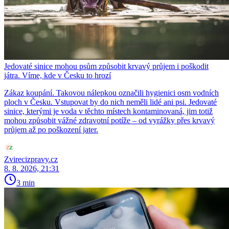
Jedovaté sinice mohou psům způsobit krvavý průjem i poškodit
játra. Víme, kde v Česku to hrozí
Zákaz koupání. Takovou nálepkou označili hygienici osm vodních
ploch v Česku. Vstupovat by do nich neměli lidé ani psi. Jedovaté
sinice, kterými je voda v těchto místech kontaminovaná, jim totiž
mohou způsobit vážné zdravotní potíže – od vyrážky přes krvavý
průjem až po poškození jater.
Zvirecizpravy.cz
8. 8. 2026, 21:31
3 min