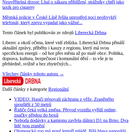
Neuvěřitelná drzost: Lhal o zákazu přiblížení, strážníky chtěl jako
taxík pro cigarety
Městská policie v České Lípě řešila uprostřed noci neobvyklý
telefonát, který zprvu vypadal jako vážné...
Tento článek byl publikován ze zdrojů
Liberecká Drbna
Liberec a okolí očima, které vidí zblízka. Liberecká Drbna přináší
aktuální zprávy, příběhy i kauzy z regionu, který má svou
specifickou energii – od hor přes města až po malé obce. Politika,
doprava, kultura, bezpečnost i komunální dění – to vše je tu
přehledně, svižně a bez zbytečných...
Všechny články tohoto autora →
Další články z kategorie
Regionální
VIDEO: Hasiči trénovali záchranu z věže. Zraněného
spouštěli z 50 metrů
Řidiče čeká velká změna. Převod vozidla vyřídí online,
značky přijdou do boxů
Nehoda dodávky a kamionu zavřela dálnici D1 na Brno. Dva
lidé jsou zranění
Olomoucká zoo má nové lemuří mládě. Bílá hlava napovídá,