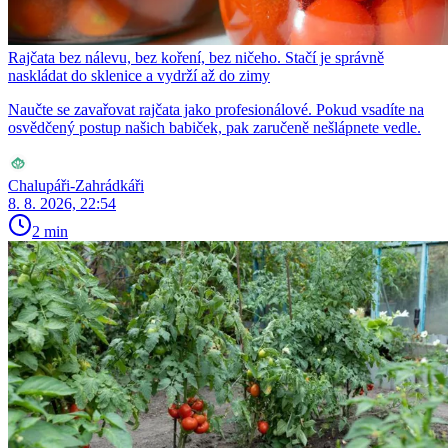
Rajčata bez nálevu, bez koření, bez ničeho. Stačí je správně
naskládat do sklenice a vydrží až do zimy
Naučte se zavařovat rajčata jako profesionálové. Pokud vsadíte na
osvědčený postup našich babiček, pak zaručeně nešlápnete vedle.
Chalupáři-Zahrádkáři
8. 8. 2026, 22:54
2 min