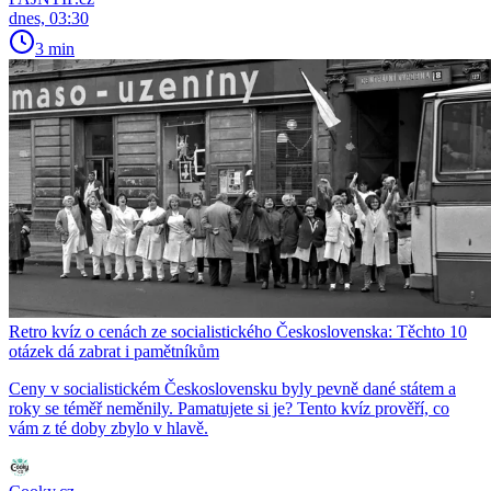
dnes, 03:30
3 min
Retro kvíz o cenách ze socialistického Československa: Těchto 10
otázek dá zabrat i pamětníkům
Ceny v socialistickém Československu byly pevně dané státem a
roky se téměř neměnily. Pamatujete si je? Tento kvíz prověří, co
vám z té doby zbylo v hlavě.