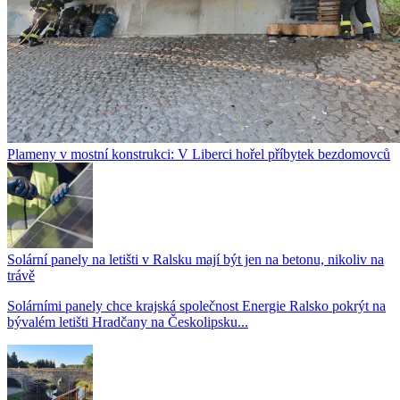
Plameny v mostní konstrukci: V Liberci hořel příbytek bezdomovců
Solární panely na letišti v Ralsku mají být jen na betonu, nikoliv na
trávě
Solárními panely chce krajská společnost Energie Ralsko pokrýt na
bývalém letišti Hradčany na Českolipsku...