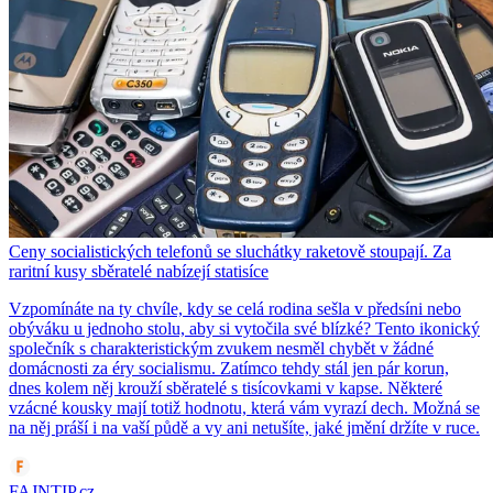
Ceny socialistických telefonů se sluchátky raketově stoupají. Za
raritní kusy sběratelé nabízejí statisíce
Vzpomínáte na ty chvíle, kdy se celá rodina sešla v předsíni nebo
obýváku u jednoho stolu, aby si vytočila své blízké? Tento ikonický
společník s charakteristickým zvukem nesměl chybět v žádné
domácnosti za éry socialismu. Zatímco tehdy stál jen pár korun,
dnes kolem něj krouží sběratelé s tisícovkami v kapse. Některé
vzácné kousky mají totiž hodnotu, která vám vyrazí dech. Možná se
na něj práší i na vaší půdě a vy ani netušíte, jaké jmění držíte v ruce.
FAJNTIP.cz