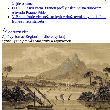
že jde o samce
FOTO: Lásku všem. Prahou prošly tisíce lidí na duhovém
průvodu Prague Pride
V Brtnici bude více než sto bytů v družstevním bydlení. Je to
levnější, říká starosta
Zobrazit více
Zprávy
Domácí
Regionální
Liberecký kraj
Vybrali jsme pro vás
Magazíny a zajímavosti