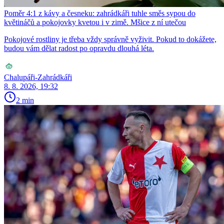
Poměr 4:1 z kávy a česneku: zahrádkáři tuhle směs sypou do
květináčů a pokojovky kvetou i v zimě. Mšice z ní utečou
Pokojové rostliny je třeba vždy správně vyživit. Pokud to dokážete,
budou vám dělat radost po opravdu dlouhá léta.
Chalupáři-Zahrádkáři
8. 8. 2026, 19:32
2 min