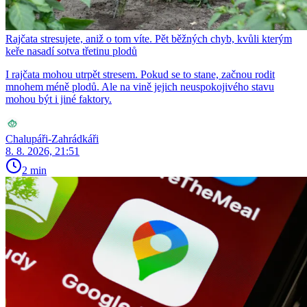
Rajčata stresujete, aniž o tom víte. Pět běžných chyb, kvůli kterým
keře nasadí sotva třetinu plodů
I rajčata mohou utrpět stresem. Pokud se to stane, začnou rodit
mnohem méně plodů. Ale na vině jejich neuspokojivého stavu
mohou být i jiné faktory.
Chalupáři-Zahrádkáři
8. 8. 2026, 21:51
2 min