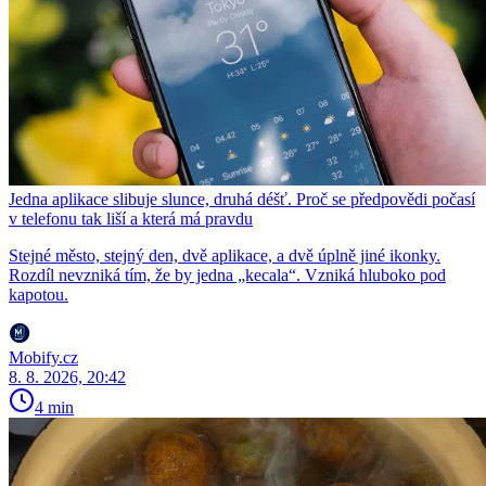
Jedna aplikace slibuje slunce, druhá déšť. Proč se předpovědi počasí
v telefonu tak liší a která má pravdu
Stejné město, stejný den, dvě aplikace, a dvě úplně jiné ikonky.
Rozdíl nevzniká tím, že by jedna „kecala“. Vzniká hluboko pod
kapotou.
Mobify.cz
8. 8. 2026, 20:42
4 min