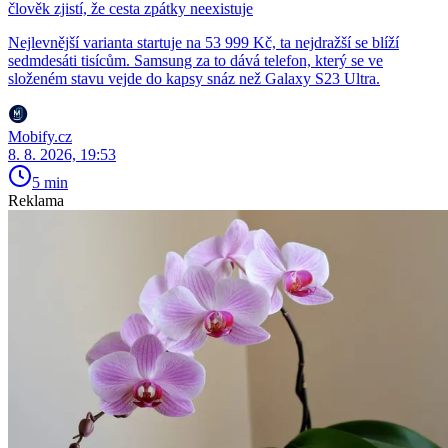
člověk zjistí, že cesta zpátky neexistuje
Nejlevnější varianta startuje na 53 999 Kč, ta nejdražší se blíží
sedmdesáti tisícům. Samsung za to dává telefon, který se ve
složeném stavu vejde do kapsy snáz než Galaxy S23 Ultra.
Mobify.cz
8. 8. 2026, 19:53
5 min
Reklama