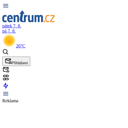
pátek 7. 8.
pá 7. 8.
26°C
Přihlášení
Reklama