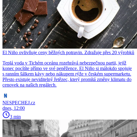
El Niño ovlivňuje ceny běžných potravin. Zdražuje přes 20 výrobků
Teplá voda v Tichém oceánu rozehrává nebezpečnou partii, jejíž
konec pocítíte přímo ve své peněžence. El Niño si málokdo spojuje
s ranním šálkem kávy nebo nákupem rýže v českém supermarketu.
Přesto existuje neviditelný řetězec, který promítá změny klimatu do
cenovek na našich regálech.
NESPECHEJ.cz
dnes, 12:00
3 min