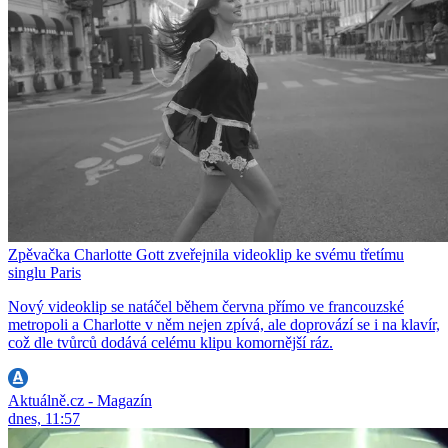
Zpěvačka Charlotte Gott zveřejnila videoklip ke svému třetímu
singlu Paris
Nový videoklip se natáčel během června přímo ve francouzské
metropoli a Charlotte v něm nejen zpívá, ale doprovází se i na klavír,
což dle tvůrců dodává celému klipu komornější ráz.
Aktuálně.cz - Magazín
dnes, 11:57