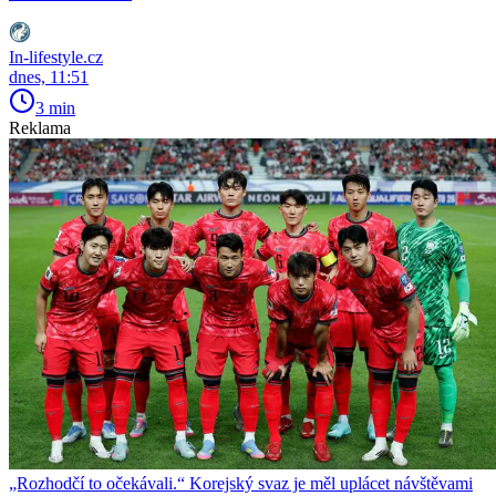
In-lifestyle.cz
dnes, 11:51
3 min
Reklama
„Rozhodčí to očekávali.“ Korejský svaz je měl uplácet návštěvami