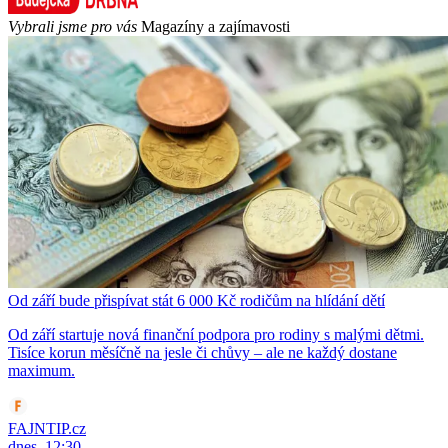
Vybrali jsme pro vás
Magazíny a zajímavosti
Od září bude přispívat stát 6 000 Kč rodičům na hlídání dětí
Od září startuje nová finanční podpora pro rodiny s malými dětmi.
Tisíce korun měsíčně na jesle či chůvy – ale ne každý dostane
maximum.
FAJNTIP.cz
dnes, 12:30