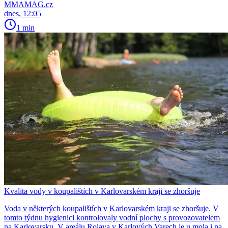
MMAMAG.cz
dnes, 12:05
1 min
Kvalita vody v koupalištích v Karlovarském kraji se zhoršuje
Voda v některých koupalištích v Karlovarském kraji se zhoršuje. V
tomto týdnu hygienici kontrolovaly vodní plochy s provozovatelem
na Karlovarsku. V areálu Rolava v Karlových Varech je u mola i na