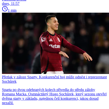
dnes, 11:57
1 min
Přetlak v záloze Sparty. Konkurenční boj může odnést i reprezentant
Sochůrek
Sparta po dvou odehraných kolech přivedla do středu zálohy
Romana Macka. Osmnáctiletý Hugo Sochůrek, který sezonu otevřel
dvěma starty v základu, najednou čelí konkurenci, jakou dosud
nezažil.