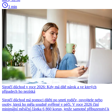
3 min
Sirotčí důchod v roce 2026: Kdy má dítě nárok a ve kterých
případech ho nezíská
Sirotčí důchod má pomoci dítěti po smrti rodiče, osvojitele nebo
osoby, která ho měla soudně svěřené v péči. V roce 2026 činí
minimální měsíční částka 6 860 korun, jenže samotné příbuzenství k