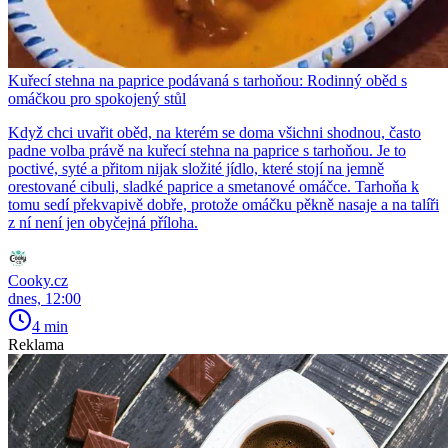
Kuřecí stehna na paprice podávaná s tarhoňou: Rodinný oběd s
omáčkou pro spokojený stůl
Když chci uvařit oběd, na kterém se doma všichni shodnou, často
padne volba právě na kuřecí stehna na paprice s tarhoňou. Je to
poctivé, syté a přitom nijak složité jídlo, které stojí na jemně
orestované cibuli, sladké paprice a smetanové omáčce. Tarhoňa k
tomu sedí překvapivě dobře, protože omáčku pěkně nasaje a na talíři
z ní není jen obyčejná příloha.
Cooky.cz
dnes, 12:00
4 min
Reklama