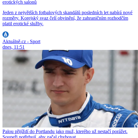
erotických salonů
Jeden z největších fotbalových skandálů posledních let nabírá nové
rozměry. Korejský svaz čelí obvinění, že zahraničním rozhodčím
platil erotické služby.
Aktuálně.cz - Sport
dnes, 11:51
Palou přijíždí do Portlandu jako muž, kterého už nestačí porážet.
Soupeři potřebují, aby začal chybovat