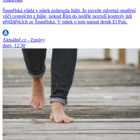
Španělská vláda v pátek pohrozila Itálii, že zavede odvetná opatření
vůči cestujícím z Itálie, pokud Řím do neděle nezruší kontroly lidí
přijíždějících ze Španělska. V pátek o tom napsal deník El País.
Aktuálně.cz - Zprávy
dnes, 12:30