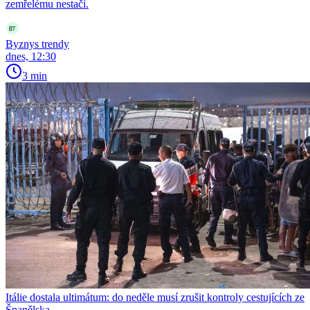
zemřelému nestačí.
Byznys trendy
dnes, 12:30
3 min
Itálie dostala ultimátum: do neděle musí zrušit kontroly cestujících ze
Španělska