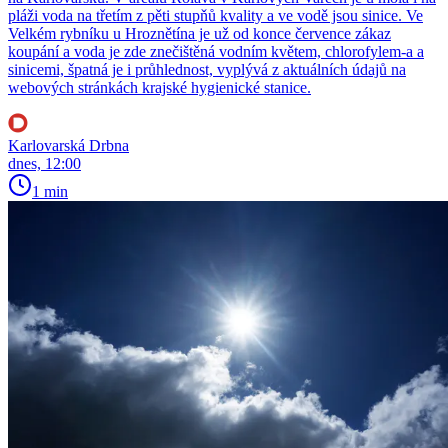
pláži voda na třetím z pěti stupňů kvality a ve vodě jsou sinice. Ve
Velkém rybníku u Hroznětína je už od konce července zákaz
koupání a voda je zde znečištěná vodním květem, chlorofylem-a a
sinicemi, špatná je i průhlednost, vyplývá z aktuálních údajů na
webových stránkách krajské hygienické stanice.
Karlovarská Drbna
dnes, 12:00
1 min