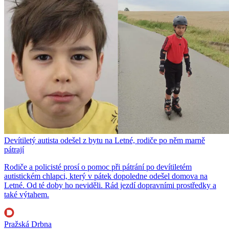
Devítiletý autista odešel z bytu na Letné, rodiče po něm marně
pátrají
Rodiče a policisté prosí o pomoc při pátrání po devítiletém
autistickém chlapci, který v pátek dopoledne odešel domova na
Letné. Od té doby ho neviděli. Rád jezdí dopravními prostředky a
také výtahem.
Pražská Drbna