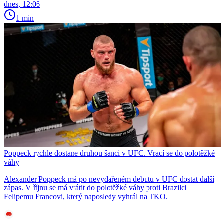
dnes, 12:06
1 min
Poppeck rychle dostane druhou šanci v UFC. Vrací se do polotěžké
váhy
Alexander Poppeck má po nevydařeném debutu v UFC dostat další
zápas. V říjnu se má vrátit do polotěžké váhy proti Brazilci
Felipemu Francovi, který naposledy vyhrál na TKO.