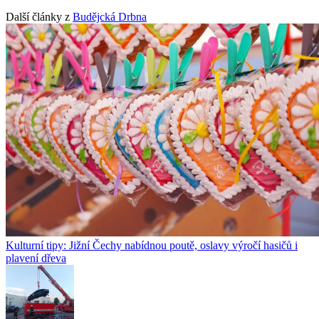
Další články z
Budějcká Drbna
Kulturní tipy: Jižní Čechy nabídnou poutě, oslavy výročí hasičů i
plavení dřeva