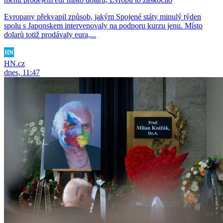
Evropany překvapil způsob, jakým Spojené státy minulý týden
spolu s Japonskem intervenovaly na podporu kurzu jenu. Místo
dolarů totiž prodávaly eura,...
HN.cz
dnes, 11:47