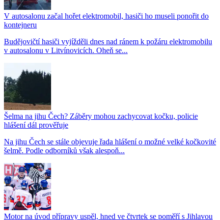
V autosalonu začal hořet elektromobil, hasiči ho museli ponořit do
kontejneru
Budějovičtí hasiči vyjížděli dnes nad ránem k požáru elektromobilu
v autosalonu v Litvínovicích. Oheň se...
Šelma na jihu Čech? Záběry mohou zachycovat kočku, policie
hlášení dál prověřuje
Na jihu Čech se stále objevuje řada hlášení o možné velké kočkovité
šelmě. Podle odborníků však alespoň...
Motor na úvod přípravy uspěl, hned ve čtvrtek se poměří s Jihlavou