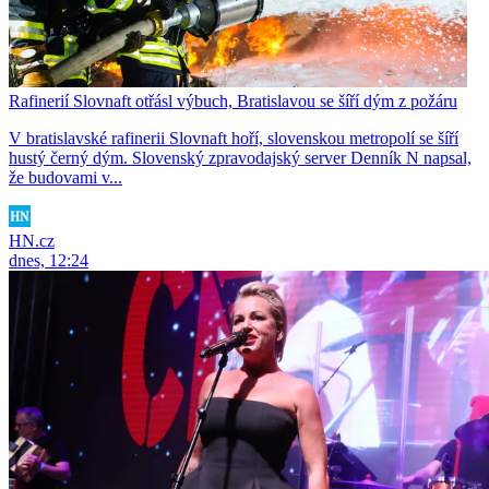
Rafinerií Slovnaft otřásl výbuch, Bratislavou se šíří dým z požáru
V bratislavské rafinerii Slovnaft hoří, slovenskou metropolí se šíří
hustý černý dým. Slovenský zpravodajský server Denník N napsal,
že budovami v...
HN.cz
dnes, 12:24