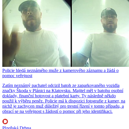
Policie hledá neznámého muže z kamerového záznamu a žádá o
pomoc veřejnost
Zatím neznámý pachatel odcizil batoh ze zaparkovaného vozidla
značky Škoda v Plánici na Klatovsku. Majitel měl v batohu osobní
doklady, finanční hotovost a platební karty. Ty následně někdo
použil k výběru peněz. Policie má k dispozici fotografie z kamer, na
nichž je zachycen muž důležitý pro trestní řízení v tomto případu, a
obrací se na veřejnost s žádostí o pomoc při jeho identifikaci.
Plzeňská Drbna