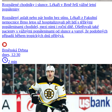
Rozpálené chodníky i slunce. Lékaři v Brně řeší vážné letní
popáleniny
Rozpálený asfalt nebo pár hodin bez stínu. Lékaři z Fakultní
nemocnice Brno letos už hospitalizovali pět lidí s těžkými
popáleninami chodidel, mezi nimi i roční dítě. Ošetřovali také
pacienty s vážnými popáleninami od slunce a varují, že podobných
případů během tropických dnů přibývá.
Brněnská Drbna
dnes, 12:30
2 min