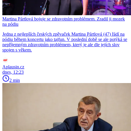
Martina Pártlová bojuje se zdravotním problémem. Zradil ji mozek
na pódiu
Jedna z nejlepších českých zpěvaček Martina Pártlová (47) řádí na
pódiu během koncertu jako tajfun. V poslední době se ale potýká se
nepříjemným zdravotním problémem, který je ale dle jejích slov
spojen s věkem.
Aplausin.cz
dnes, 12:23
2 min