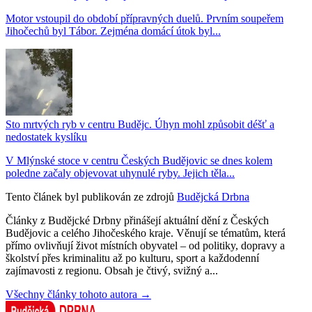
Motor vstoupil do období přípravných duelů. Prvním soupeřem
Jihočechů byl Tábor. Zejména domácí útok byl...
Sto mrtvých ryb v centru Budějc. Úhyn mohl způsobit déšť a
nedostatek kyslíku
V Mlýnské stoce v centru Českých Budějovic se dnes kolem
poledne začaly objevovat uhynulé ryby. Jejich těla...
Tento článek byl publikován ze zdrojů
Budějcká Drbna
Články z Budějcké Drbny přinášejí aktuální dění z Českých
Budějovic a celého Jihočeského kraje. Věnují se tématům, která
přímo ovlivňují život místních obyvatel – od politiky, dopravy a
školství přes kriminalitu až po kulturu, sport a každodenní
zajímavosti z regionu. Obsah je čtivý, svižný a...
Všechny články tohoto autora →