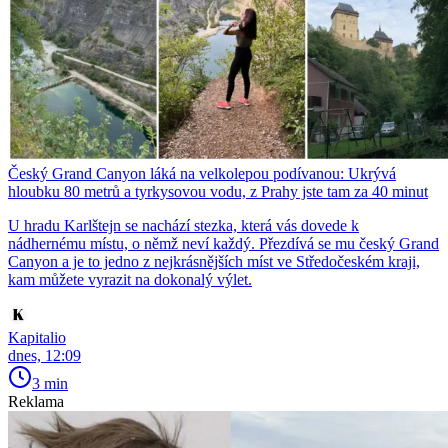
Český Grand Canyon láká na velkolepou podívanou: Ukrývá
hloubku 80 metrů a tyrkysovou vodu, z Prahy jste tam za 40 minut
U hradu Karlštejn se nachází stezka, která vás dovede k
nádhernému místu, o němž neví každý. Přezdívá se mu český Grand
Canyon a je to jedno z nejkrásnějších míst ve Středočeském kraji,
kam můžete vyrazit na dokonalý výlet.
Kapitalio
dnes, 12:09
3 min
Reklama