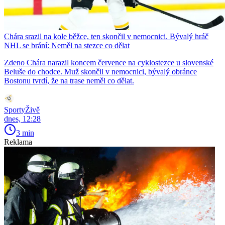
Chára srazil na kole běžce, ten skončil v nemocnici. Bývalý hráč
NHL se brání: Neměl na stezce co dělat
Zdeno Chára narazil koncem července na cyklostezce u slovenské
Beluše do chodce. Muž skončil v nemocnici, bývalý obránce
Bostonu tvrdí, že na trase neměl co dělat.
SportyŽivě
dnes, 12:28
3 min
Reklama