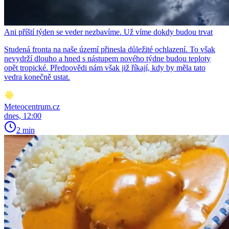
Ani příští týden se veder nezbavíme. Už víme dokdy budou trvat
Studená fronta na naše území přinesla důležité ochlazení. To však
nevydrží dlouho a hned s nástupem nového týdne budou teploty
opět tropické. Předpovědi nám však již říkají, kdy by měla tato
vedra konečně ustat.
Meteocentrum.cz
dnes, 12:00
2 min