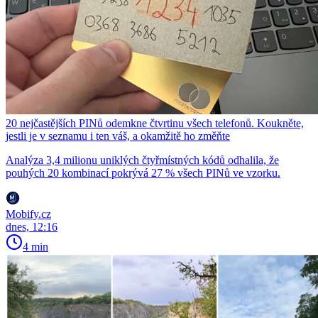
20 nejčastějších PINů odemkne čtvrtinu všech telefonů. Koukněte,
jestli je v seznamu i ten váš, a okamžitě ho změňte
Analýza 3,4 milionu uniklých čtyřmístných kódů odhalila, že
pouhých 20 kombinací pokrývá 27 % všech PINů ve vzorku.
Mobify.cz
dnes, 12:16
4 min