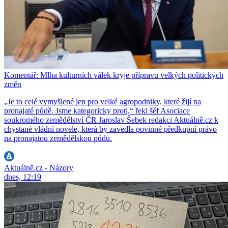
Komentář: Mlha kulturních válek kryje přípravu velkých politických
změn
„Je to celé vymyšlené jen pro velké agropodniky, které žijí na
pronajaté půdě. Jsme kategoricky proti,“ řekl šéf Asociace
soukromého zemědělství ČR Jaroslav Šebek redakci Aktuálně.cz k
chystané vládní novele, která by zavedla povinné předkupní právo
na pronajatou zemědělskou půdu.
Aktuálně.cz - Názory
dnes, 12:19