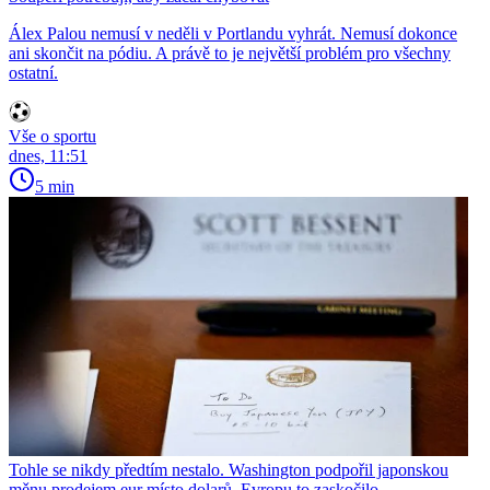
Álex Palou nemusí v neděli v Portlandu vyhrát. Nemusí dokonce
ani skončit na pódiu. A právě to je největší problém pro všechny
ostatní.
Vše o sportu
dnes, 11:51
5 min
Tohle se nikdy předtím nestalo. Washington podpořil japonskou
měnu prodejem eur místo dolarů, Evropu to zaskočilo