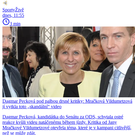
SportyŽivě
dnes, 11:55
3 min
Dagmar Pecková pod palbou drsné kritiky: Mračková Vildumetzová
jí vytkla toto „skandální“ video
Dagmar Pecková, kandidátka do Senátu za ODS, schytala ostré
reakce kvůli videu natáčenému během jízdy. Kritika od Jany
Mračkové Vildumetzové otevřela téma, které je v kampani citlivější,
než se může zdát.