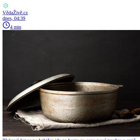
VědaŽivě.cz
dnes, 04:39
4 min