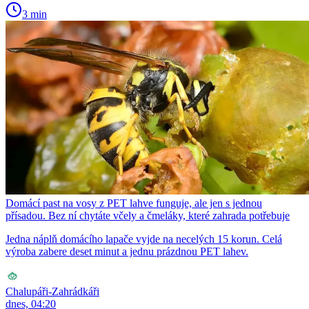
3 min
Domácí past na vosy z PET lahve funguje, ale jen s jednou
přísadou. Bez ní chytáte včely a čmeláky, které zahrada potřebuje
Jedna náplň domácího lapače vyjde na necelých 15 korun. Celá
výroba zabere deset minut a jednu prázdnou PET lahev.
Chalupáři-Zahrádkáři
dnes, 04:20