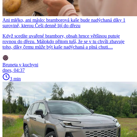
Ani mléko, ani máslo: bramborová kaše bude nadýchaná díky 1
surovině, kterou Češi denně lijí do dřezu
Když scedíte uvařené brambory, obsah hrnce většinou putuje
rovnou do dřezu. Málokdo přitom tuší, že se v tu chvíli zbavuje
toho, díky čemu může být kaše nadýchaná a plná chuti....
Bruneta v kuchyni
dnes, 04:37
3 min