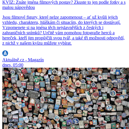
KVÍZ: Znáte jména filmových postav? Zkuste to jen podle fotky a s
malou nápovědou
Jsou filmové figury, které nelze zapomenout – ať už kvůli jejich
vzhledu, charakteru, hláškám či situacím, do kterých se dostávají.
Vzpomenete si na jména těch nejslavnějších z českých i
zahraničních snímků? Určitě vám pomohou fotografie herců a
hereček, kteří jim propůjčili svou tvář, a také tři možnosti odpovědí,
z nichž v našem kvízu můžete vybírat.
Aktuálně.cz - Magazín
dnes, 05:00