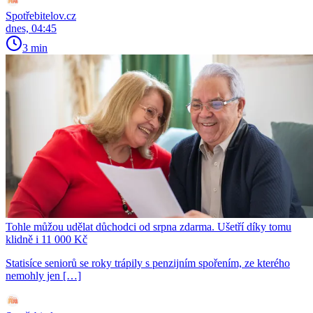
Spotřebitelov.cz
dnes, 04:45
3 min
Tohle můžou udělat důchodci od srpna zdarma. Ušetří díky tomu
klidně i 11 000 Kč
Statisíce seniorů se roky trápily s penzijním spořením, ze kterého
nemohly jen […]