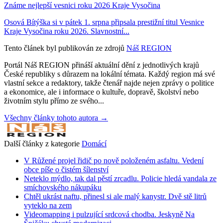
Známe nejlepší vesnici roku 2026 Kraje Vysočina
Osová Bítýška si v pátek 1. srpna připsala prestižní titul Vesnice
Kraje Vysočina roku 2026. Slavnostní...
Tento článek byl publikován ze zdrojů
Náš REGION
Portál Náš REGION přináší aktuální dění z jednotlivých krajů
České republiky s důrazem na lokální témata. Každý region má své
vlastní sekce a redaktory, takže čtenář najde nejen zprávy o politice
a ekonomice, ale i informace o kultuře, dopravě, školství nebo
životním stylu přímo ze svého...
Všechny články tohoto autora →
Další články z kategorie
Domácí
V Růžené projel řidič po nově položeném asfaltu. Vedení
obce píše o čistém šílenství
Neteklo mýdlo, tak dal pěstí zrcadlu. Policie hledá vandala ze
smíchovského nákupáku
Chtěl ukrást naftu, přinesl si ale malý kanystr. Dvě stě litrů
vyteklo na zem
Videomapping i pulzující srdcová chodba. Jeskyně Na