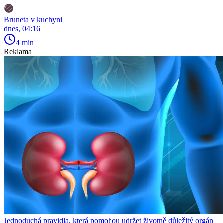
Bruneta v kuchyni
dnes, 04:16
4 min
Reklama
Jednoduchá pravidla, která pomohou udržet životně důležitý orgán