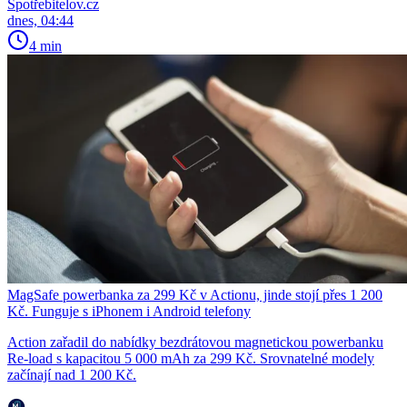
Spotřebitelov.cz
dnes, 04:44
4 min
MagSafe powerbanka za 299 Kč v Actionu, jinde stojí přes 1 200
Kč. Funguje s iPhonem i Android telefony
Action zařadil do nabídky bezdrátovou magnetickou powerbanku
Re-load s kapacitou 5 000 mAh za 299 Kč. Srovnatelné modely
začínají nad 1 200 Kč.