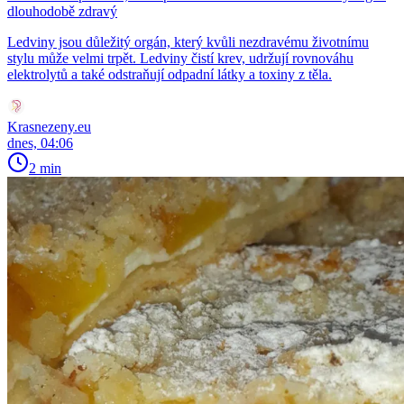
dlouhodobě zdravý
Ledviny jsou důležitý orgán, který kvůli nezdravému životnímu
stylu může velmi trpět. Ledviny čistí krev, udržují rovnováhu
elektrolytů a také odstraňují odpadní látky a toxiny z těla.
Krasnezeny.eu
dnes, 04:06
2 min