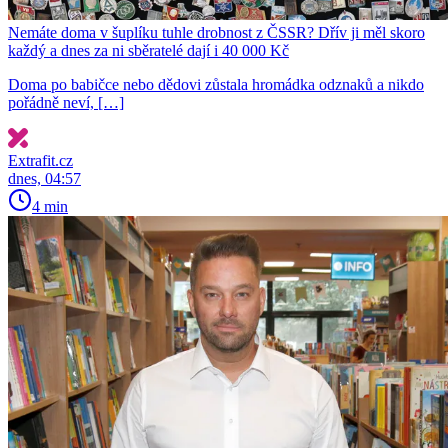
Nemáte doma v šuplíku tuhle drobnost z ČSSR? Dřív ji měl skoro
každý a dnes za ni sběratelé dají i 40 000 Kč
Doma po babičce nebo dědovi zůstala hromádka odznaků a nikdo
pořádně neví, […]
Extrafit.cz
dnes, 04:57
4 min