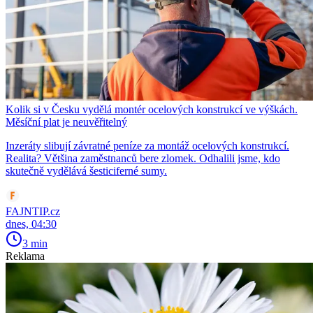
Kolik si v Česku vydělá montér ocelových konstrukcí ve výškách.
Měsíční plat je neuvěřitelný
Inzeráty slibují závratné peníze za montáž ocelových konstrukcí.
Realita? Většina zaměstnanců bere zlomek. Odhalili jsme, kdo
skutečně vydělává šesticiferné sumy.
FAJNTIP.cz
dnes, 04:30
3 min
Reklama