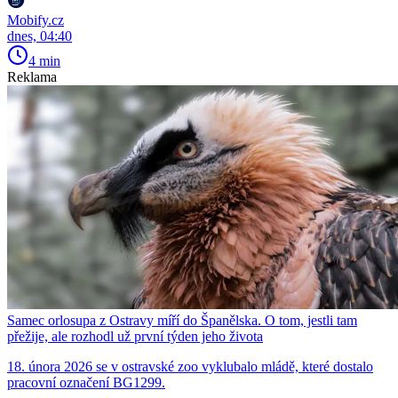
Mobify.cz
dnes, 04:40
4 min
Reklama
Samec orlosupa z Ostravy míří do Španělska. O tom, jestli tam
přežije, ale rozhodl už první týden jeho života
18. února 2026 se v ostravské zoo vyklubalo mládě, které dostalo
pracovní označení BG1299.