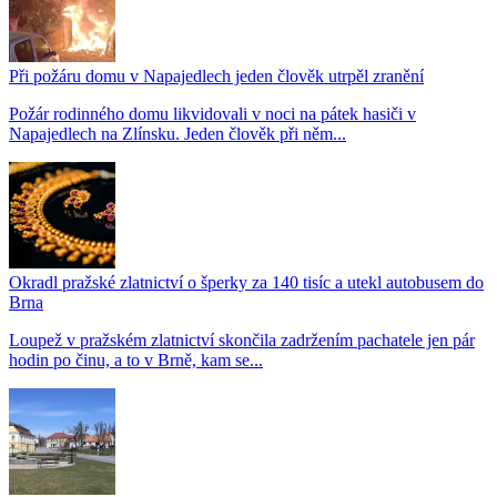
Při požáru domu v Napajedlech jeden člověk utrpěl zranění
Požár rodinného domu likvidovali v noci na pátek hasiči v
Napajedlech na Zlínsku. Jeden člověk při něm...
Okradl pražské zlatnictví o šperky za 140 tisíc a utekl autobusem do
Brna
Loupež v pražském zlatnictví skončila zadržením pachatele jen pár
hodin po činu, a to v Brně, kam se...