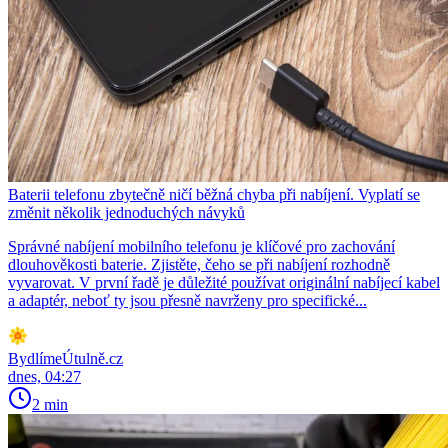
Baterii telefonu zbytečně ničí běžná chyba při nabíjení. Vyplatí se
změnit několik jednoduchých návyků
Správné nabíjení mobilního telefonu je klíčové pro zachování
dlouhověkosti baterie. Zjistěte, čeho se při nabíjení rozhodně
vyvarovat. V první řadě je důležité používat originální nabíjecí kabel
a adaptér, neboť ty jsou přesně navrženy pro specifické...
BydlímeÚtulně.cz
dnes, 04:27
2 min