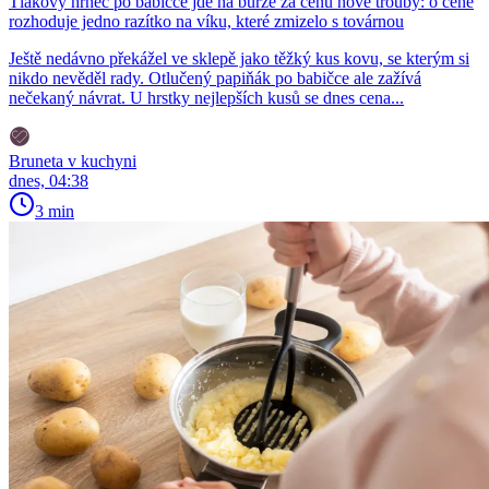
Tlakový hrnec po babičce jde na burze za cenu nové trouby: o ceně
rozhoduje jedno razítko na víku, které zmizelo s továrnou
Ještě nedávno překážel ve sklepě jako těžký kus kovu, se kterým si
nikdo nevěděl rady. Otlučený papiňák po babičce ale zažívá
nečekaný návrat. U hrstky nejlepších kusů se dnes cena...
Bruneta v kuchyni
dnes, 04:38
3 min