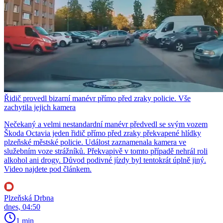
Řidič provedl bizarní manévr přímo před zraky policie. Vše
zachytila jejich kamera
Nečekaný a velmi nestandardní manévr předvedl se svým vozem
Škoda Octavia jeden řidič přímo před zraky překvapené hlídky
plzeňské městské policie. Událost zaznamenala kamera ve
služebním voze strážníků. Překvapivě v tomto případě nehrál roli
alkohol ani drogy. Důvod podivné jízdy byl tentokrát úplně jiný.
Video najdete pod článkem.
Plzeňská Drbna
dnes, 04:50
1 min