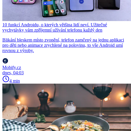
10 funkcí Androidu, o kterých většina lidí neví. Užitečné
vychytávky vám zpříjemní užívání telefonu každý den
Blikání bleskem místo zvonění, telefon zamčený na jednu aplikaci
pro děti nebo animace zrychlené na polovinu, to vše Android umí
rovnou z výroby.
Mobify.cz
dnes, 04:03
4 min