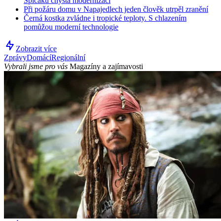
Špičáku chystá modernizaci
Při požáru domu v Napajedlech jeden člověk utrpěl zranění
Černá kostka zvládne i tropické teploty. S chlazením
pomůžou moderní technologie
Zobrazit více
Zprávy
Domácí
Regionální
Vybrali jsme pro vás
Magazíny a zajímavosti