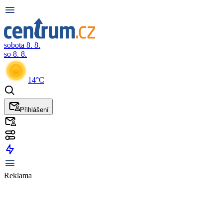
sobota 8. 8.
so 8. 8.
14°C
Přihlášení
Reklama