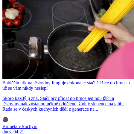
Babiččin trik na těstoviny funguje dokonale: stačí 1 lžíce do hrnce a
už se vám nikdy neslepí
Skoro každý ji zná. Stačí prý přidat do hrnce jedinou lžíci a
těstoviny pak zůstanou pěkně oddělené, žádný slepenec na talíři.
Rada se v českých kuchyních dědí z generace na...
Bruneta v kuchyni
dnes, 04:21