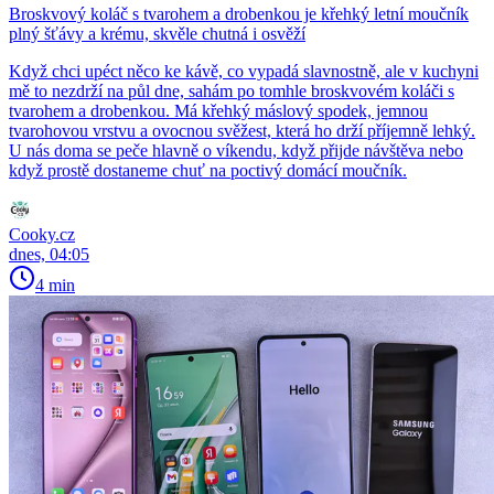
Broskvový koláč s tvarohem a drobenkou je křehký letní moučník
plný šťávy a krému, skvěle chutná i osvěží
Když chci upéct něco ke kávě, co vypadá slavnostně, ale v kuchyni
mě to nezdrží na půl dne, sahám po tomhle broskvovém koláči s
tvarohem a drobenkou. Má křehký máslový spodek, jemnou
tvarohovou vrstvu a ovocnou svěžest, která ho drží příjemně lehký.
U nás doma se peče hlavně o víkendu, když přijde návštěva nebo
když prostě dostaneme chuť na poctivý domácí moučník.
Cooky.cz
dnes, 04:05
4 min