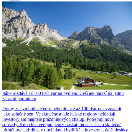
Itálie rozdává až 100 tisíc eur na bydlení. Češi ale narazí na jednu
zásadní podmínku
Domy za symbolické euro nebo dotace až 100 tisíc eur vypadají
jako splněný sen. Ve skutečnosti ale italské regiony nehledají
investory ani majitele prázdninových chalup. Potřebují nové
sousedy. Kdo chce veřejné peníze získat, musí se často skutečně
přestěhovat, zřídit si v obci hlavní bydliště a investovat další desítky