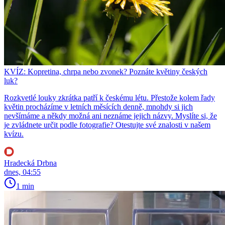
KVÍZ: Kopretina, chrpa nebo zvonek? Poznáte květiny českých
luk?
Rozkvetlé louky zkrátka patří k českému létu. Přestože kolem řady
květin procházíme v letních měsících denně, mnohdy si jich
nevšímáme a někdy možná ani neznáme jejich názvy. Myslíte si, že
je zvládnete určit podle fotografie? Otestujte své znalosti v našem
kvízu.
Hradecká Drbna
dnes, 04:55
1 min