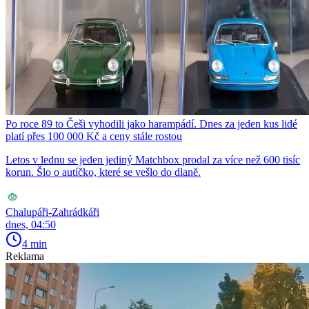
Po roce 89 to Češi vyhodili jako harampádí. Dnes za jeden kus lidé
platí přes 100 000 Kč a ceny stále rostou
Letos v lednu se jeden jediný Matchbox prodal za více než 600 tisíc
korun. Šlo o autíčko, které se vešlo do dlaně.
Chalupáři-Zahrádkáři
dnes, 04:50
4 min
Reklama