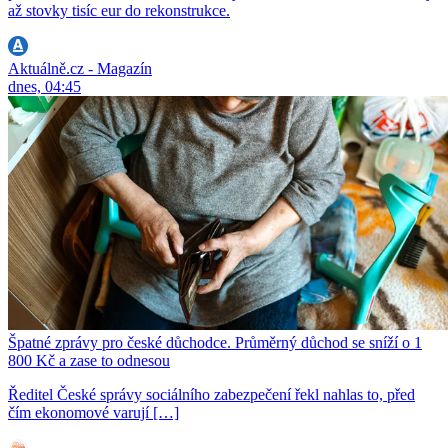
až stovky tisíc eur do rekonstrukce.
Aktuálně.cz - Magazín
dnes, 04:45
Špatné zprávy pro české důchodce. Průměrný důchod se sníží o 1
800 Kč a zase to odnesou
Ředitel České správy sociálního zabezpečení řekl nahlas to, před
čím ekonomové varují […]