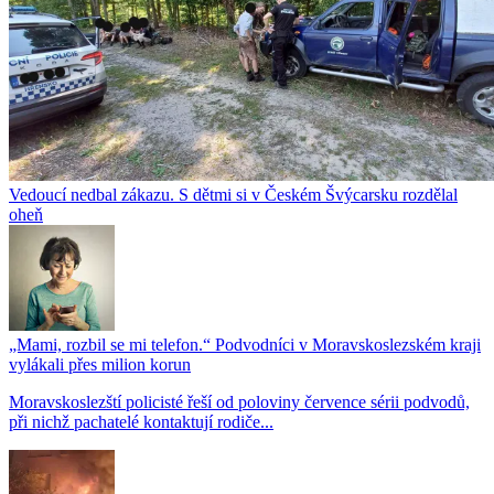
Vedoucí nedbal zákazu. S dětmi si v Českém Švýcarsku rozdělal
oheň
„Mami, rozbil se mi telefon.“ Podvodníci v Moravskoslezském kraji
vylákali přes milion korun
Moravskoslezští policisté řeší od poloviny července sérii podvodů,
při nichž pachatelé kontaktují rodiče...