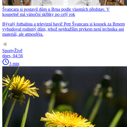
Švancara si postavil dům u Brna podle vlastních představ. V
koupelně má vánoční skřítky po celý rok
Bývalý fotbalista a televizní bavič Petr Švancara si kousek za Brnem
vybudoval rodinný dům, jehož nejdražším prvkem není technika ani
materiál, ale atmosféra.
SportyŽivě
dnes, 04:56
3 min