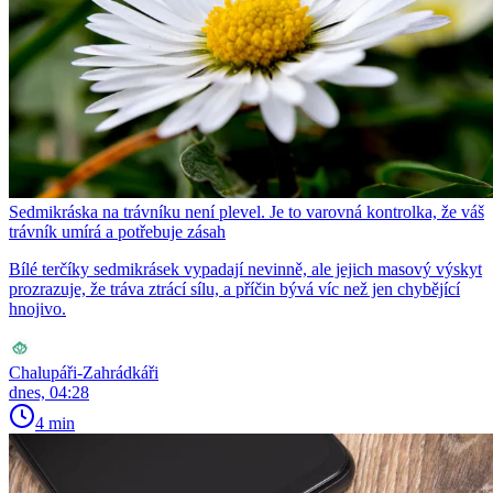
Sedmikráska na trávníku není plevel. Je to varovná kontrolka, že váš
trávník umírá a potřebuje zásah
Bílé terčíky sedmikrásek vypadají nevinně, ale jejich masový výskyt
prozrazuje, že tráva ztrácí sílu, a příčin bývá víc než jen chybějící
hnojivo.
Chalupáři-Zahrádkáři
dnes, 04:28
4 min