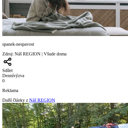
spanek-nespavost
Zdroj
:
Náš REGION | Všude doma
Sdílet
Denní
výzva
0
Reklama
Další články z
Náš REGION