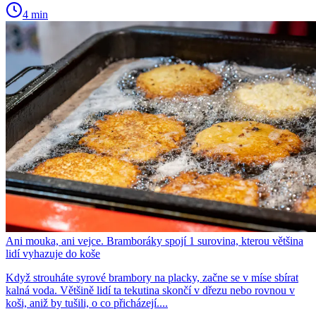
4 min
Ani mouka, ani vejce. Bramboráky spojí 1 surovina, kterou většina
lidí vyhazuje do koše
Když strouháte syrové brambory na placky, začne se v míse sbírat
kalná voda. Většině lidí ta tekutina skončí v dřezu nebo rovnou v
koši, aniž by tušili, o co přicházejí....