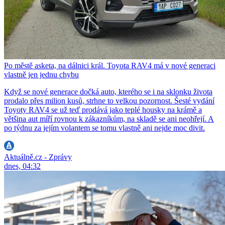
Po městě asketa, na dálnici král. Toyota RAV4 má v nové generaci
vlastně jen jednu chybu
Když se nové generace dočká auto, kterého se i na sklonku života
prodalo přes milion kusů, strhne to velkou pozornost. Šesté vydání
Toyoty RAV4 se už teď prodává jako teplé housky na krámě a
většina aut míří rovnou k zákazníkům, na skladě se ani neohřejí. A
po týdnu za jejím volantem se tomu vlastně ani nejde moc divit.
Aktuálně.cz - Zprávy
dnes, 04:32