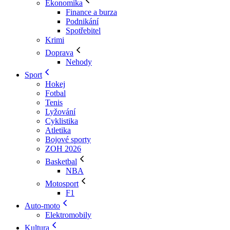
Ekonomika
Finance a burza
Podnikání
Spotřebitel
Krimi
Doprava
Nehody
Sport
Hokej
Fotbal
Tenis
Lyžování
Cyklistika
Atletika
Bojové sporty
ZOH 2026
Basketbal
NBA
Motosport
F1
Auto-moto
Elektromobily
Kultura