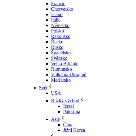
Francie
Chorvatsko
Island
Itálie
Německo
Polsko
Rakousko
Řecko
Rusko
Španělsko
Švédsko
Velká Británie
Rumunsko
Válka na Ukrajině
Maďarsko
Svět
USA
Blízký východ
Izrael
Palestina
Asie
Čína
Jižní Korea