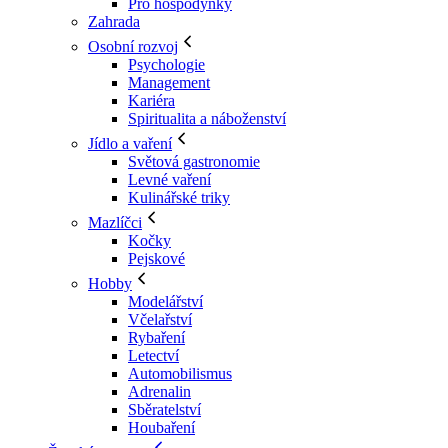
Pro hospodyňky
Zahrada
Osobní rozvoj
Psychologie
Management
Kariéra
Spiritualita a náboženství
Jídlo a vaření
Světová gastronomie
Levné vaření
Kulinářské triky
Mazlíčci
Kočky
Pejskové
Hobby
Modelářství
Včelařství
Rybaření
Letectví
Automobilismus
Adrenalin
Sběratelství
Houbaření