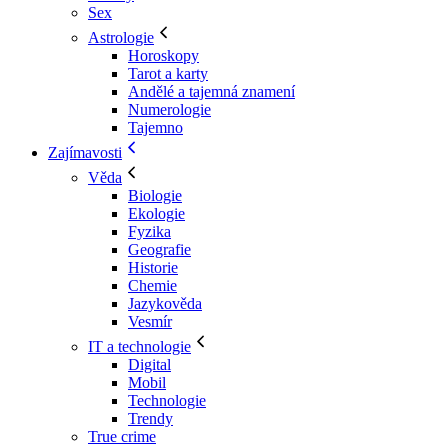
Sex
Astrologie
Horoskopy
Tarot a karty
Andělé a tajemná znamení
Numerologie
Tajemno
Zajímavosti
Věda
Biologie
Ekologie
Fyzika
Geografie
Historie
Chemie
Jazykověda
Vesmír
IT a technologie
Digital
Mobil
Technologie
Trendy
True crime