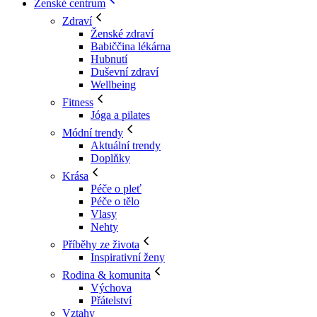
Ženské centrum
Zdraví
Ženské zdraví
Babiččina lékárna
Hubnutí
Duševní zdraví
Wellbeing
Fitness
Jóga a pilates
Módní trendy
Aktuální trendy
Doplňky
Krása
Péče o pleť
Péče o tělo
Vlasy
Nehty
Příběhy ze života
Inspirativní ženy
Rodina & komunita
Výchova
Přátelství
Vztahy