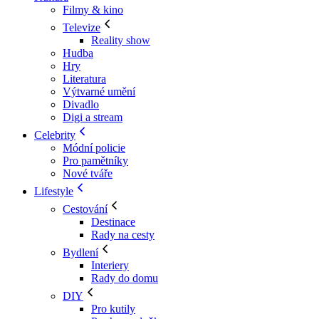
Filmy & kino
Televize
Reality show
Hudba
Hry
Literatura
Výtvarné umění
Divadlo
Digi a stream
Celebrity
Módní policie
Pro pamětníky
Nové tváře
Lifestyle
Cestování
Destinace
Rady na cesty
Bydlení
Interiery
Rady do domu
DIY
Pro kutily