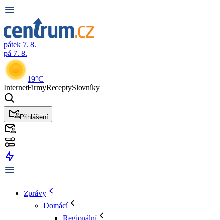
pátek 7. 8.
pá 7. 8.
19°C
Internet
Firmy
Recepty
Slovníky
Přihlášení
Zprávy
Domácí
Regionální