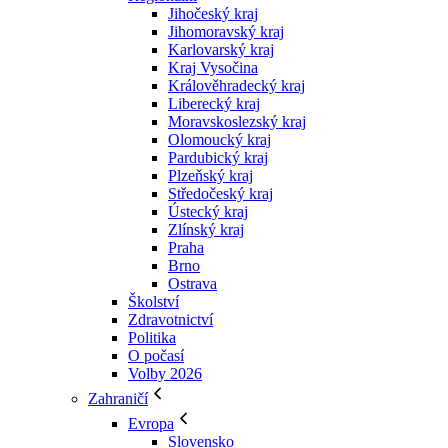
Jihočeský kraj
Jihomoravský kraj
Karlovarský kraj
Kraj Vysočina
Králověhradecký kraj
Liberecký kraj
Moravskoslezský kraj
Olomoucký kraj
Pardubický kraj
Plzeňský kraj
Středočeský kraj
Ústecký kraj
Zlínský kraj
Praha
Brno
Ostrava
Školství
Zdravotnictví
Politika
O počasí
Volby 2026
Zahraničí
Evropa
Slovensko