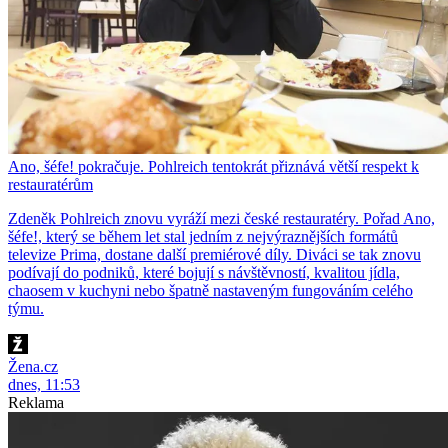
Ano, šéfe! pokračuje. Pohlreich tentokrát přiznává větší respekt k
restauratérům
Zdeněk Pohlreich znovu vyráží mezi české restauratéry. Pořad Ano,
šéfe!, který se během let stal jedním z nejvýraznějších formátů
televize Prima, dostane další premiérové díly. Diváci se tak znovu
podívají do podniků, které bojují s návštěvností, kvalitou jídla,
chaosem v kuchyni nebo špatně nastaveným fungováním celého
týmu.
Žena.cz
dnes, 11:53
Reklama