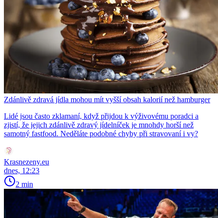
Zdánlivě zdravá jídla mohou mít vyšší obsah kalorií než hamburger
Lidé jsou často zklamaní, když přijdou k výživovému poradci a
zjistí, že jejich zdánlivě zdravý jídelníček je mnohdy horší než
samotný fastfood. Neděláte podobné chyby při stravovaní i vy?
Krasnezeny.eu
dnes, 12:23
2 min