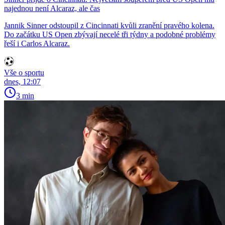
najednou není Alcaraz, ale čas
Jannik Sinner odstoupil z Cincinnati kvůli zranění pravého kolena.
Do začátku US Open zbývají necelé tři týdny a podobné problémy
řeší i Carlos Alcaraz.
Vše o sportu
dnes, 12:07
3 min