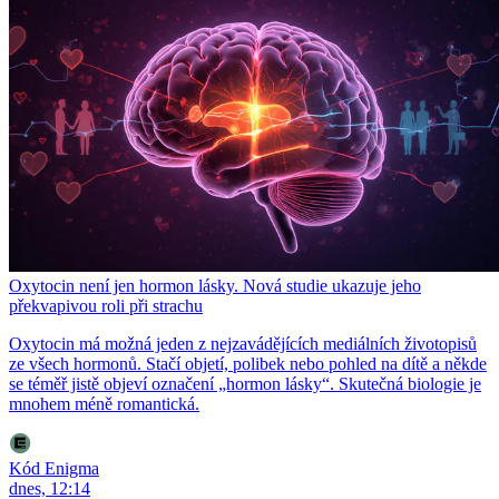
Oxytocin není jen hormon lásky. Nová studie ukazuje jeho
překvapivou roli při strachu
Oxytocin má možná jeden z nejzavádějících mediálních životopisů
ze všech hormonů. Stačí objetí, polibek nebo pohled na dítě a někde
se téměř jistě objeví označení „hormon lásky“. Skutečná biologie je
mnohem méně romantická.
Kód Enigma
dnes, 12:14