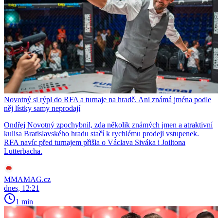
Novotný si rýpl do RFA a turnaje na hradě. Ani známá jména podle
něj lístky samy neprodají
Ondřej Novotný zpochybnil, zda několik známých jmen a atraktivní
kulisa Bratislavského hradu stačí k rychlému prodeji vstupenek.
RFA navíc před turnajem přišla o Václava Siváka i Joiltona
Lutterbacha.
MMAMAG.cz
dnes, 12:21
1 min