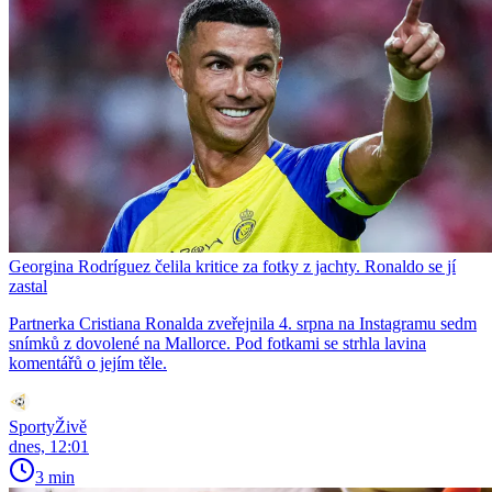
Georgina Rodríguez čelila kritice za fotky z jachty. Ronaldo se jí
zastal
Partnerka Cristiana Ronalda zveřejnila 4. srpna na Instagramu sedm
snímků z dovolené na Mallorce. Pod fotkami se strhla lavina
komentářů o jejím těle.
SportyŽivě
dnes, 12:01
3 min