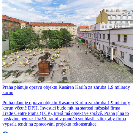
Praha plánuje opravu objektu Kasáren Karlín za zhruba 1,9 miliardy
korun
Praha plánuje opravu objektu Kasáren Karlín za zhruba 1,9 miliardy
korun včetně DPH. Investici bude mít na starosti městská firma
Trade Centre Praha (TCP), která má objekt ve správě. Praha jí na to
poskytne peníze. Pražští radní v pondělí souhlasili s tím, aby firma
vypsala tendr na zpracování projektu rekonstrukce.