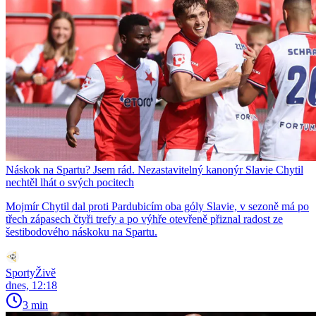
Náskok na Spartu? Jsem rád. Nezastavitelný kanonýr Slavie Chytil
nechtěl lhát o svých pocitech
Mojmír Chytil dal proti Pardubicím oba góly Slavie, v sezoně má po
třech zápasech čtyři trefy a po výhře otevřeně přiznal radost ze
šestibodového náskoku na Spartu.
SportyŽivě
dnes, 12:18
3 min