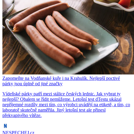
Zapomeňte na Vodňanské kuře i na Krahulík. Nejlepší poctivé
párky jsou úplně od jiné značky
Vídeňské párky patří mezi stálice českých lednic. Jak vybrat ty
nejlepší? Obalem se řídit nemůžeme. Letošní test dTestu ukázal
nepříjemné rozdíly mezi tím, co výrobci uvádějí na etiketě, a tím, co
laboratoř skutečně naměřila. Jiný letošní test ale přinesl
překvapivého vítěze.
NESPECHEJ.cz