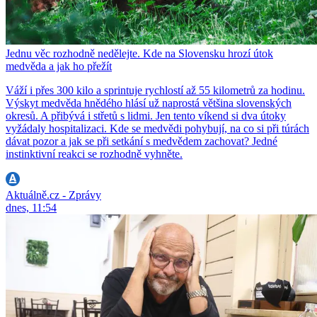
Jednu věc rozhodně nedělejte. Kde na Slovensku hrozí útok
medvěda a jak ho přežít
Váží i přes 300 kilo a sprintuje rychlostí až 55 kilometrů za hodinu.
Výskyt medvěda hnědého hlásí už naprostá většina slovenských
okresů. A přibývá i střetů s lidmi. Jen tento víkend si dva útoky
vyžádaly hospitalizaci. Kde se medvědi pohybují, na co si při túrách
dávat pozor a jak se při setkání s medvědem zachovat? Jedné
instinktivní reakci se rozhodně vyhněte.
Aktuálně.cz - Zprávy
dnes, 11:54