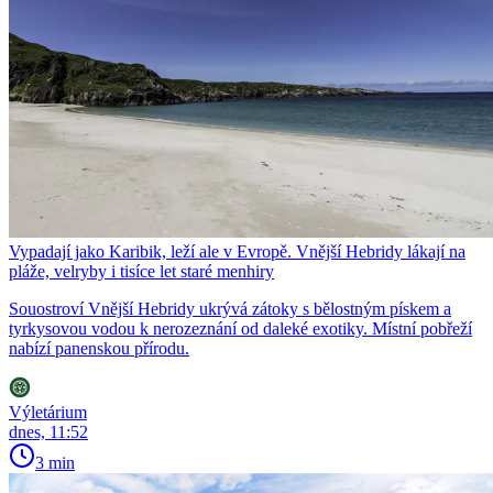
Vypadají jako Karibik, leží ale v Evropě. Vnější Hebridy lákají na
pláže, velryby i tisíce let staré menhiry
Souostroví Vnější Hebridy ukrývá zátoky s bělostným pískem a
tyrkysovou vodou k nerozeznání od daleké exotiky. Místní pobřeží
nabízí panenskou přírodu.
Výletárium
dnes, 11:52
3 min