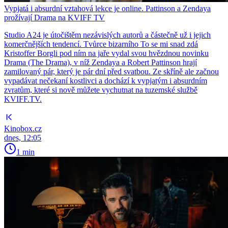
Vypjatá i absurdní vztahová lekce je online. Pattinson a Zendaya
prožívají Drama na KVIFF TV
Studio A24 je útočištěm nezávislých autorů a částečně už i jejich
komerčnějších tendencí. Tvůrce bizarního To se mi snad zdá
Kristoffer Borgli pod ním na jaře vydal svou hvězdnou novinku
Drama (The Drama), v níž Zendaya a Robert Pattinson hrají
zamilovaný pár, který je pár dní před svatbou. Ze skříně ale začnou
vypadávat nečekaní kostlivci a dochází k vypjatým i absurdním
zvratům, které si nově můžete vychutnat na tuzemské službě
KVIFF.TV.
Kinobox.cz
dnes, 12:05
1 min