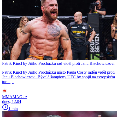
Patrik Kincl by Jiřího Procházku rád viděl proti Janu Błachowiczovi
Patrik Kincl by Jiřího Procházku místo Paula Costy raději viděl proti
Janu Błachowiczovi. Bývalé šampiony UFC by spojil na evropském
turnaji.
MMAMAG.cz
dnes, 12:04
1 min