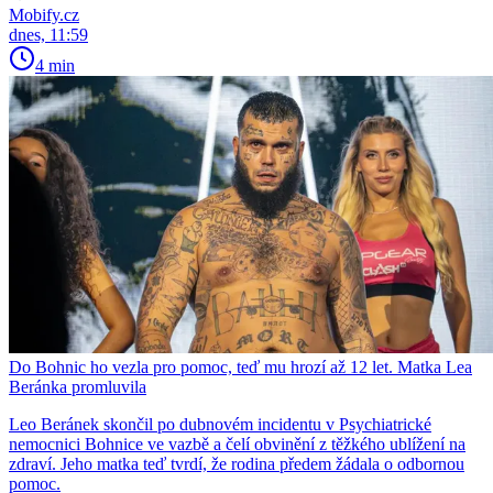
Mobify.cz
dnes, 11:59
4 min
Do Bohnic ho vezla pro pomoc, teď mu hrozí až 12 let. Matka Lea
Beránka promluvila
Leo Beránek skončil po dubnovém incidentu v Psychiatrické
nemocnici Bohnice ve vazbě a čelí obvinění z těžkého ublížení na
zdraví. Jeho matka teď tvrdí, že rodina předem žádala o odbornou
pomoc.