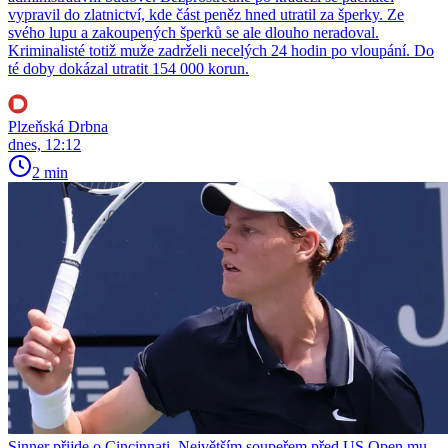
vypravil do zlatnictví, kde část peněz hned utratil za šperky. Ze
svého lupu a zakoupených šperků se ale dlouho neradoval.
Kriminalisté totiž muže zadrželi necelých 24 hodin po vloupání. Do
té doby dokázal utratit 154 000 korun.
Plzeňská Drbna
dnes, 12:12
2 min
Sinner přijde o Cincinnati. Největším soupeřem před US Open mu