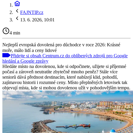
FAJNTIP.cz
13. 6. 2026, 10:01
4 min
Nejlepší evropská dovolená pro důchodce v roce 2026: Krásné
moře, málo lidí a ceny lidové
Přidejte si obsah Centrum.cz do oblíbených zdrojů pro Google
hledání a Google zprávy
Hledáte místo na dovolenou, kde si odpočinete, užijete si příjemné
počasí a zároveň neutratíte zbytečně mnoho peněz? Stále více
seniorů dává přednost destinacím, které nabízejí klid, pohodlí,
zajímavou historii i rozumné ceny. Místo přeplněných letovisek tak
objevují místa, kde si mohou dovolenou užít v pohodovějším tempu.