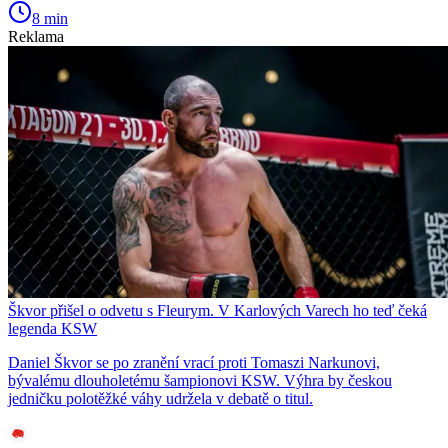
8 min
Reklama
Škvor přišel o odvetu s Fleurym. V Karlových Varech ho teď čeká
legenda KSW
Daniel Škvor se po zranění vrací proti Tomaszi Narkunovi,
bývalému dlouholetému šampionovi KSW. Výhra by českou
jedničku polotěžké váhy udržela v debatě o titul.