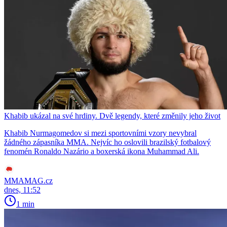
Khabib ukázal na své hrdiny. Dvě legendy, které změnily jeho život
Khabib Nurmagomedov si mezi sportovními vzory nevybral
žádného zápasníka MMA. Nejvíc ho oslovili brazilský fotbalový
fenomén Ronaldo Nazário a boxerská ikona Muhammad Ali.
MMAMAG.cz
dnes, 11:52
1 min