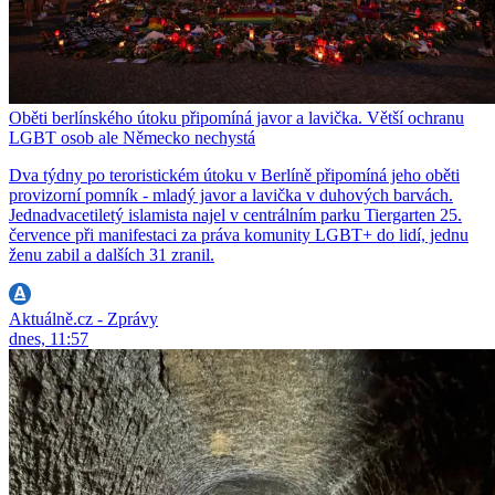
Oběti berlínského útoku připomíná javor a lavička. Větší ochranu
LGBT osob ale Německo nechystá
Dva týdny po teroristickém útoku v Berlíně připomíná jeho oběti
provizorní pomník - mladý javor a lavička v duhových barvách.
Jednadvacetiletý islamista najel v centrálním parku Tiergarten 25.
července při manifestaci za práva komunity LGBT+ do lidí, jednu
ženu zabil a dalších 31 zranil.
Aktuálně.cz - Zprávy
dnes, 11:57