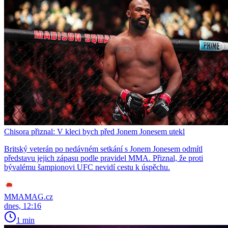
Chisora přiznal: V kleci bych před Jonem Jonesem utekl
Britský veterán po nedávném setkání s Jonem Jonesem odmítl
představu jejich zápasu podle pravidel MMA. Přiznal, že proti
bývalému šampionovi UFC nevidí cestu k úspěchu.
MMAMAG.cz
dnes, 12:16
1 min