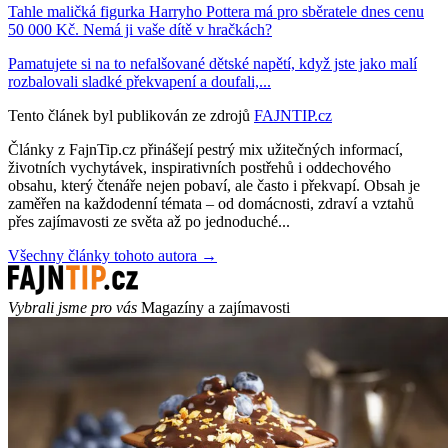
Tahle maličká figurka Harryho Pottera má pro sběratele dnes cenu
50 000 Kč. Nemá ji vaše dítě v hračkách?
Pamatujete si na to nefalšované dětské napětí, když jste jako malí
rozbalovali sladké překvapení a doufali,...
Tento článek byl publikován ze zdrojů
FAJNTIP.cz
Články z FajnTip.cz přinášejí pestrý mix užitečných informací,
životních vychytávek, inspirativních postřehů i oddechového
obsahu, který čtenáře nejen pobaví, ale často i překvapí. Obsah je
zaměřen na každodenní témata – od domácnosti, zdraví a vztahů
přes zajímavosti ze světa až po jednoduché...
Všechny články tohoto autora →
Vybrali jsme pro vás
Magazíny a zajímavosti