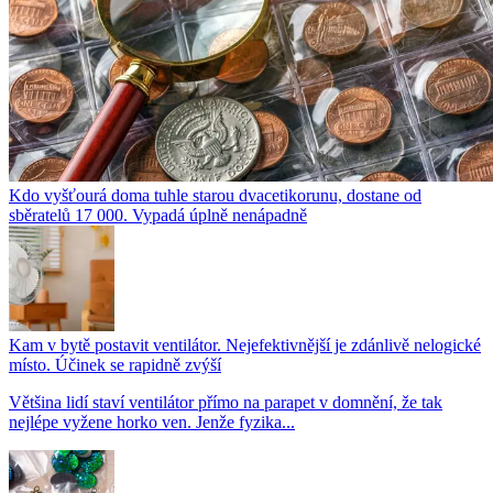
Kdo vyšťourá doma tuhle starou dvacetikorunu, dostane od
sběratelů 17 000. Vypadá úplně nenápadně
Kam v bytě postavit ventilátor. Nejefektivnější je zdánlivě nelogické
místo. Účinek se rapidně zvýší
Většina lidí staví ventilátor přímo na parapet v domnění, že tak
nejlépe vyžene horko ven. Jenže fyzika...