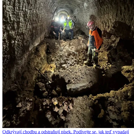
Odkrývají chodbu a odstraňují písek. Podívejte se, jak teď vypadají