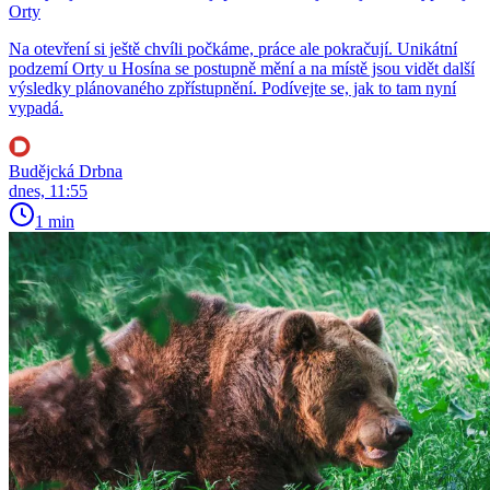
Orty
Na otevření si ještě chvíli počkáme, práce ale pokračují. Unikátní
podzemí Orty u Hosína se postupně mění a na místě jsou vidět další
výsledky plánovaného zpřístupnění. Podívejte se, jak to tam nyní
vypadá.
Budějcká Drbna
dnes, 11:55
1 min