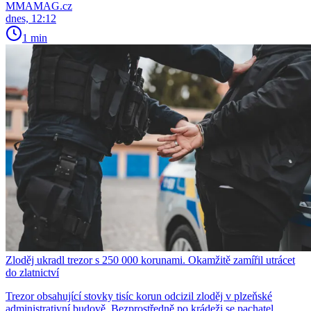
MMAMAG.cz
dnes, 12:12
1 min
Zloděj ukradl trezor s 250 000 korunami. Okamžitě zamířil utrácet
do zlatnictví
Trezor obsahující stovky tisíc korun odcizil zloděj v plzeňské
administrativní budově. Bezprostředně po krádeži se pachatel