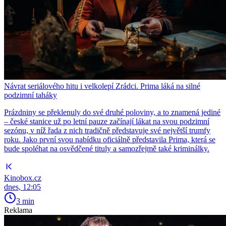
Návrat seriálového hitu i velkolepí Zrádci. Prima láká na silné
podzimní taháky
Prázdniny se překlenuly do své druhé poloviny, a to znamená jediné
– české stanice už po letní pauze začínají lákat na svou podzimní
sezónu, v níž řada z nich tradičně představuje své největší trumfy
roku. Jako první svou nabídku oficiálně představila Prima, která se
bude spoléhat na osvědčené tituly a samozřejmě také kriminálky.
Kinobox.cz
dnes, 12:05
3 min
Reklama