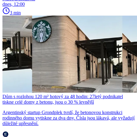
dnes, 12:00
3 min
Dům s rozlohou 120 m² hotový za 48 hodin: 27letý podnikatel
tiskne celé domy z betonu, jsou o 30 % levnější
Argentinský startup Grondplek tvrdí, že betonovou konstrukci
rodinného domu vytiskne za dva dny. Čísla jsou lákavá, ale vyžadují
důležité upřesnění.