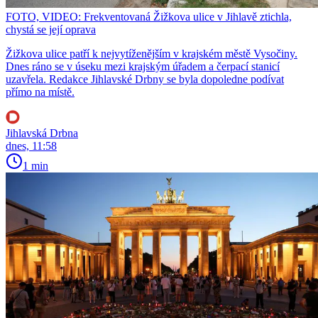
FOTO, VIDEO: Frekventovaná Žižkova ulice v Jihlavě ztichla,
chystá se její oprava
Žižkova ulice patří k nejvytíženějším v krajském městě Vysočiny.
Dnes ráno se v úseku mezi krajským úřadem a čerpací stanicí
uzavřela. Redakce Jihlavské Drbny se byla dopoledne podívat
přímo na místě.
Jihlavská Drbna
dnes, 11:58
1 min