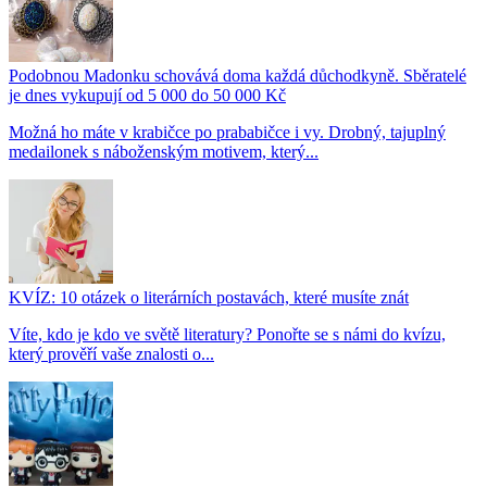
Podobnou Madonku schovává doma každá důchodkyně. Sběratelé
je dnes vykupují od 5 000 do 50 000 Kč
Možná ho máte v krabičce po prababičce i vy. Drobný, tajuplný
medailonek s náboženským motivem, který...
KVÍZ: 10 otázek o literárních postavách, které musíte znát
Víte, kdo je kdo ve světě literatury? Ponořte se s námi do kvízu,
který prověří vaše znalosti o...