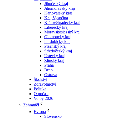
Jihočeský kraj
Jihomoravský kraj
Karlovarský kraj
Kraj Vysočina
Králověhradecký kraj
Liberecký kraj
Moravskoslezský kraj
Olomoucký kraj
Pardubický kraj
Plzeňský kraj
Středočeský kraj
Ústecký kraj
Zlínský kraj
Praha
Brno
Ostrava
Školství
Zdravotnictví
Politika
O počasí
Volby 2026
Zahraničí
Evropa
Slovensko