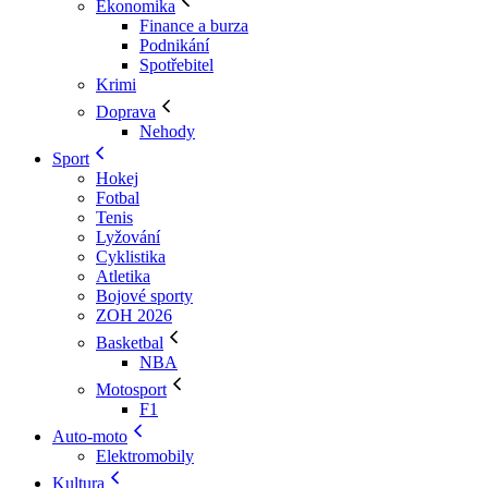
Ekonomika
Finance a burza
Podnikání
Spotřebitel
Krimi
Doprava
Nehody
Sport
Hokej
Fotbal
Tenis
Lyžování
Cyklistika
Atletika
Bojové sporty
ZOH 2026
Basketbal
NBA
Motosport
F1
Auto-moto
Elektromobily
Kultura