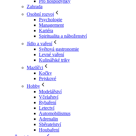
Pro hospodyňky
Zahrada
Osobní rozvoj
Psychologie
Management
Kariéra
Spiritualita a náboženství
Jídlo a vaření
Světová gastronomie
Levné vaření
Kulinářské triky
Mazlíčci
Kočky
Pejskové
Hobby
Modelářství
Včelařství
Rybaření
Letectví
Automobilismus
Adrenalin
Sběratelství
Houbaření