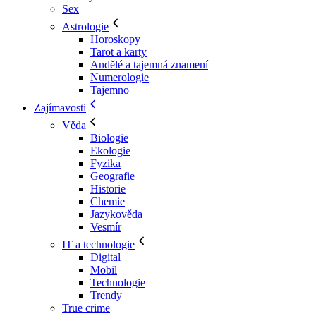
Sex
Astrologie
Horoskopy
Tarot a karty
Andělé a tajemná znamení
Numerologie
Tajemno
Zajímavosti
Věda
Biologie
Ekologie
Fyzika
Geografie
Historie
Chemie
Jazykověda
Vesmír
IT a technologie
Digital
Mobil
Technologie
Trendy
True crime