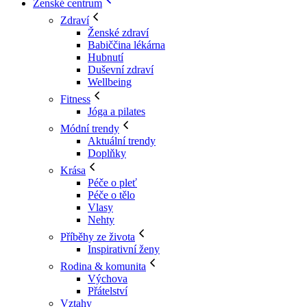
Ženské centrum
Zdraví
Ženské zdraví
Babiččina lékárna
Hubnutí
Duševní zdraví
Wellbeing
Fitness
Jóga a pilates
Módní trendy
Aktuální trendy
Doplňky
Krása
Péče o pleť
Péče o tělo
Vlasy
Nehty
Příběhy ze života
Inspirativní ženy
Rodina & komunita
Výchova
Přátelství
Vztahy