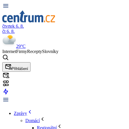
čtvrtek 6. 8.
čt 6. 8.
29°C
Internet
Firmy
Recepty
Slovníky
Přihlášení
Zprávy
Domácí
Regionální