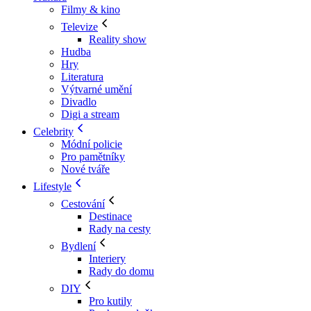
Filmy & kino
Televize
Reality show
Hudba
Hry
Literatura
Výtvarné umění
Divadlo
Digi a stream
Celebrity
Módní policie
Pro pamětníky
Nové tváře
Lifestyle
Cestování
Destinace
Rady na cesty
Bydlení
Interiery
Rady do domu
DIY
Pro kutily