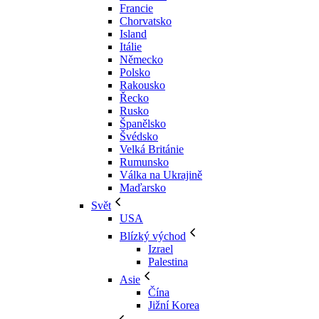
Francie
Chorvatsko
Island
Itálie
Německo
Polsko
Rakousko
Řecko
Rusko
Španělsko
Švédsko
Velká Británie
Rumunsko
Válka na Ukrajině
Maďarsko
Svět
USA
Blízký východ
Izrael
Palestina
Asie
Čína
Jižní Korea