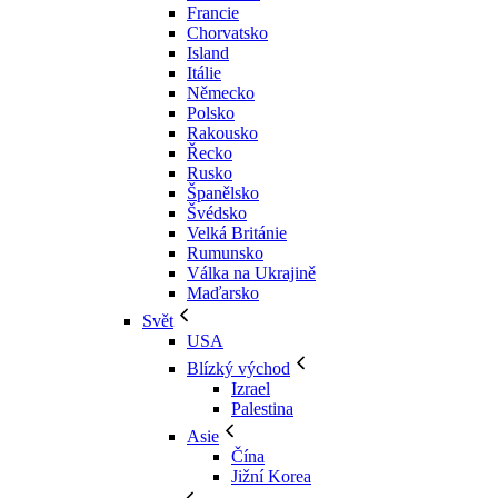
Francie
Chorvatsko
Island
Itálie
Německo
Polsko
Rakousko
Řecko
Rusko
Španělsko
Švédsko
Velká Británie
Rumunsko
Válka na Ukrajině
Maďarsko
Svět
USA
Blízký východ
Izrael
Palestina
Asie
Čína
Jižní Korea