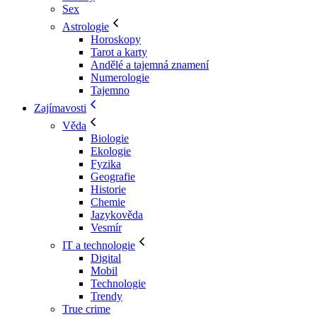
Sex
Astrologie
Horoskopy
Tarot a karty
Andělé a tajemná znamení
Numerologie
Tajemno
Zajímavosti
Věda
Biologie
Ekologie
Fyzika
Geografie
Historie
Chemie
Jazykověda
Vesmír
IT a technologie
Digital
Mobil
Technologie
Trendy
True crime