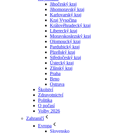
Jihočeský kraj
Jihomoravský kraj
Karlovarský kraj
Kraj Vysočina
Králověhradecký kraj
Liberecký kraj
Moravskoslezský kraj
Olomoucký kraj
Pardubický kraj
Plzeňský kraj
Středočeský kraj
Ústecký kraj
Zlínský kraj
Praha
Brno
Ostrava
Školství
Zdravotnictví
Politika
O počasí
Volby 2026
Zahraničí
Evropa
Slovensko