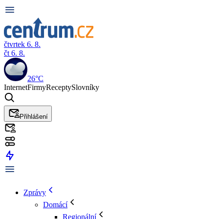
čtvrtek 6. 8.
čt 6. 8.
26°C
Internet
Firmy
Recepty
Slovníky
Přihlášení
Zprávy
Domácí
Regionální