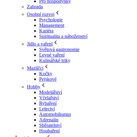
Pro hospodyňky
Zahrada
Osobní rozvoj
Psychologie
Management
Kariéra
Spiritualita a náboženství
Jídlo a vaření
Světová gastronomie
Levné vaření
Kulinářské triky
Mazlíčci
Kočky
Pejskové
Hobby
Modelářství
Včelařství
Rybaření
Letectví
Automobilismus
Adrenalin
Sběratelství
Houbaření