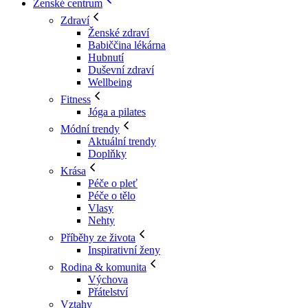
Ženské centrum
Zdraví
Ženské zdraví
Babiččina lékárna
Hubnutí
Duševní zdraví
Wellbeing
Fitness
Jóga a pilates
Módní trendy
Aktuální trendy
Doplňky
Krása
Péče o pleť
Péče o tělo
Vlasy
Nehty
Příběhy ze života
Inspirativní ženy
Rodina & komunita
Výchova
Přátelství
Vztahy