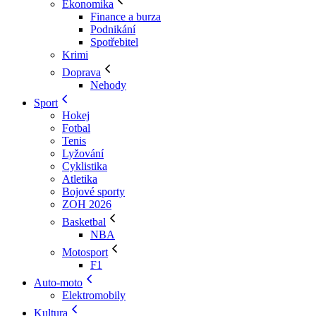
Ekonomika
Finance a burza
Podnikání
Spotřebitel
Krimi
Doprava
Nehody
Sport
Hokej
Fotbal
Tenis
Lyžování
Cyklistika
Atletika
Bojové sporty
ZOH 2026
Basketbal
NBA
Motosport
F1
Auto-moto
Elektromobily
Kultura