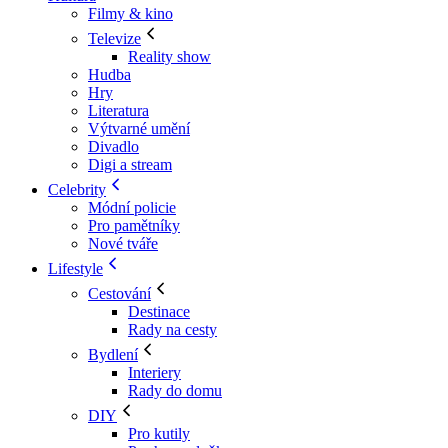
Filmy & kino
Televize
Reality show
Hudba
Hry
Literatura
Výtvarné umění
Divadlo
Digi a stream
Celebrity
Módní policie
Pro pamětníky
Nové tváře
Lifestyle
Cestování
Destinace
Rady na cesty
Bydlení
Interiery
Rady do domu
DIY
Pro kutily