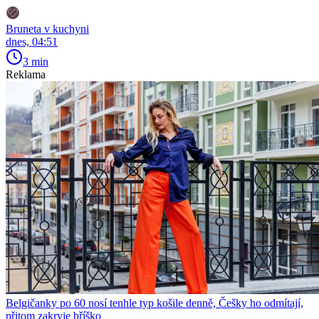
Bruneta v kuchyni
dnes, 04:51
3 min
Reklama
Belgičanky po 60 nosí tenhle typ košile denně, Češky ho odmítají,
přitom zakryje bříško