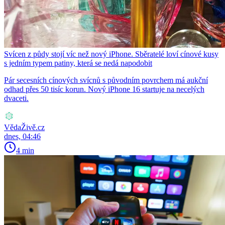
Svícen z půdy stojí víc než nový iPhone. Sběratelé loví cínové kusy
s jedním typem patiny, která se nedá napodobit
Pár secesních cínových svícnů s původním povrchem má aukční
odhad přes 50 tisíc korun. Nový iPhone 16 startuje na necelých
dvaceti.
VědaŽivě.cz
dnes, 04:46
4 min