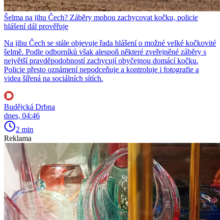
Šelma na jihu Čech? Záběry mohou zachycovat kočku, policie
hlášení dál prověřuje
Na jihu Čech se stále objevuje řada hlášení o možné velké kočkovité
šelmě. Podle odborníků však alespoň některé zveřejněné záběry s
největší pravděpodobností zachycují obyčejnou domácí kočku.
Policie přesto oznámení nepodceňuje a kontroluje i fotografie a
videa šířená na sociálních sítích.
Budějcká Drbna
dnes, 04:46
2 min
Reklama