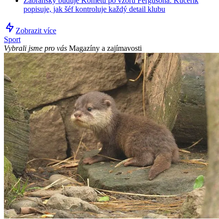
Zábranský buduje Kometu po vzoru Fergusona. Kučeřík
popisuje, jak šéf kontroluje každý detail klubu
Zobrazit více
Sport
Vybrali jsme pro vás
Magazíny a zajímavosti