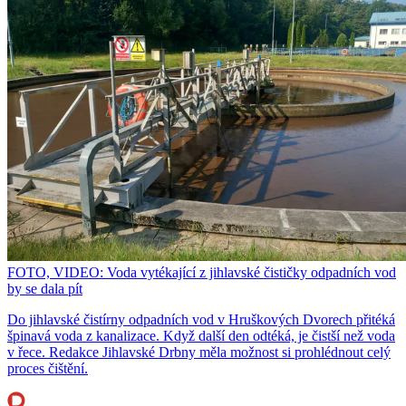
FOTO, VIDEO: Voda vytékající z jihlavské čističky odpadních vod
by se dala pít
Do jihlavské čistírny odpadních vod v Hruškových Dvorech přitéká
špinavá voda z kanalizace. Když další den odtéká, je čistší než voda
v řece. Redakce Jihlavské Drbny měla možnost si prohlédnout celý
proces čištění.