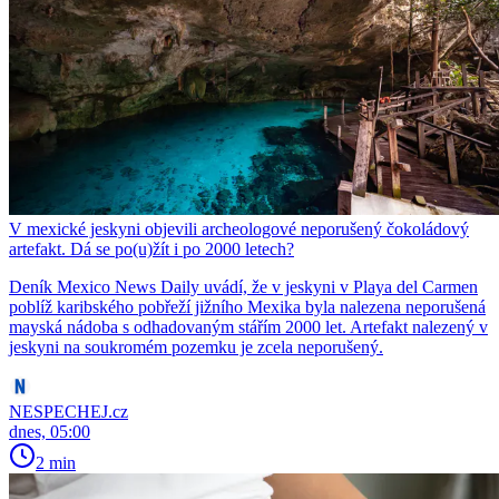
V mexické jeskyni objevili archeologové neporušený čokoládový
artefakt. Dá se po(u)žít i po 2000 letech?
Deník Mexico News Daily uvádí, že v jeskyni v Playa del Carmen
poblíž karibského pobřeží jižního Mexika byla nalezena neporušená
mayská nádoba s odhadovaným stářím 2000 let. Artefakt nalezený v
jeskyni na soukromém pozemku je zcela neporušený.
NESPECHEJ.cz
dnes, 05:00
2 min