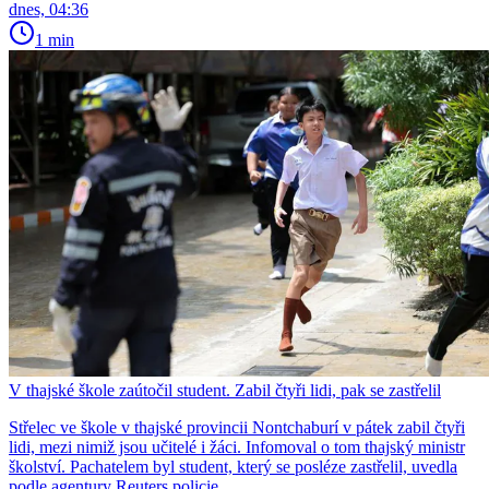
dnes, 04:36
1 min
V thajské škole zaútočil student. Zabil čtyři lidi, pak se zastřelil
Střelec ve škole v thajské provincii Nontchaburí v pátek zabil čtyři
lidi, mezi nimiž jsou učitelé i žáci. Infomoval o tom thajský ministr
školství. Pachatelem byl student, který se posléze zastřelil, uvedla
podle agentury Reuters policie.