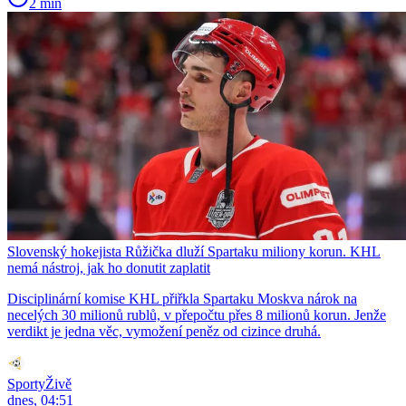
2 min
Slovenský hokejista Růžička dluží Spartaku miliony korun. KHL
nemá nástroj, jak ho donutit zaplatit
Disciplinární komise KHL přiřkla Spartaku Moskva nárok na
necelých 30 milionů rublů, v přepočtu přes 8 milionů korun. Jenže
verdikt je jedna věc, vymožení peněz od cizince druhá.
SportyŽivě
dnes, 04:51