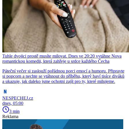
Tuhle dvojici prostě musíte milovat. Dnes ve 20:20 vytáhne Nova
romantickou komedii, která zahřeje u srdce každého Čecha
Páteční večer si zaslouží pořádnou porci emocí a humoru. Připravte
si popcorn a nechte se vtáhnout do příběhu, který baví tisíce diváků
a ukazuje, jak daleko jsme ochotni zajít pro ty, které milujeme.
NESPECHEJ.cz
dnes, 05:00
3 min
Reklama