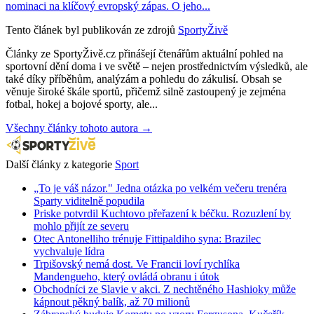
nominaci na klíčový evropský zápas. O jeho...
Tento článek byl publikován ze zdrojů
SportyŽivě
Články ze SportyŽivě.cz přinášejí čtenářům aktuální pohled na
sportovní dění doma i ve světě – nejen prostřednictvím výsledků, ale
také díky příběhům, analýzám a pohledu do zákulisí. Obsah se
věnuje široké škále sportů, přičemž silně zastoupený je zejména
fotbal, hokej a bojové sporty, ale...
Všechny články tohoto autora →
Další články z kategorie
Sport
„To je váš názor." Jedna otázka po velkém večeru trenéra
Sparty viditelně popudila
Priske potvrdil Kuchtovo přeřazení k béčku. Rozuzlení by
mohlo přijít ze severu
Otec Antonelliho trénuje Fittipaldiho syna: Brazilec
vychvaluje lídra
Trpišovský nemá dost. Ve Francii loví rychlíka
Mandengueho, který ovládá obranu i útok
Obchodníci ze Slavie v akci. Z nechtěného Hashioky může
kápnout pěkný balík, až 70 milionů