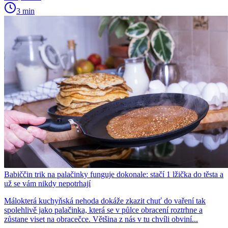
3 min
Babiččin trik na palačinky funguje dokonale: stačí 1 lžička do těsta a
už se vám nikdy nepotrhají
Málokterá kuchyňská nehoda dokáže zkazit chuť do vaření tak
spolehlivě jako palačinka, která se v půlce obracení roztrhne a
zůstane viset na obracečce. Většina z nás v tu chvíli obviní...