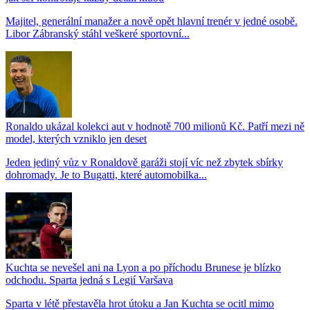
Majitel, generální manažer a nově opět hlavní trenér v jedné osobě.
Libor Zábranský stáhl veškeré sportovní...
Ronaldo ukázal kolekci aut v hodnotě 700 milionů Kč. Patří mezi ně
model, kterých vzniklo jen deset
Jeden jediný vůz v Ronaldově garáži stojí víc než zbytek sbírky
dohromady. Je to Bugatti, které automobilka...
Kuchta se nevešel ani na Lyon a po příchodu Brunese je blízko
odchodu. Sparta jedná s Legií Varšava
Sparta v létě přestavěla hrot útoku a Jan Kuchta se ocitl mimo