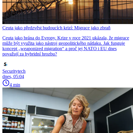
Ceuta jako předzvěst budoucích krizí: Migrace jako zbraň
Ceuta jako brána do Evropy. Krize v roce 2021 ukázala, že migrace
může být využita jako nástroj geopolitického nátlaku. Jak funguje
koncept „weaponized migration“ a proč jej NATO i EU dnes
považují za hybridní hrozbu?
Securitytech
dnes, 05:04
4 min