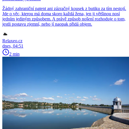
Žádný zahraniční patent ani zázračný kousek z butiku za tím nestojí.
Jde o věc, kterou má doma skoro každá žena, jen ji většinou nosí
jedním jediným způsobem. A právě způsob nošení rozhoduje o tom,
jestli postavu zjemní, nebo jí naopak přidá objem.
Relaxeo.cz
dnes, 04:51
2 min