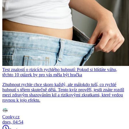
Test znalostí o rizicích rychlého hubnutí: Pokud si hlídáte váhu,
těchto 10 otázek by pro vás měla být hračka
Zhubnout rychle chce skoro každý, ale málokdo tuší, co rychlé
hubnutí s tělem skutečně dělá. Tento kvíz prověří, jestli znáte rozdíl
mezi zdravým shazováním kil a rizikovými zkratkami, které vedou
rovnou k jojo efektu.
Cooky.cz
dnes, 04:54