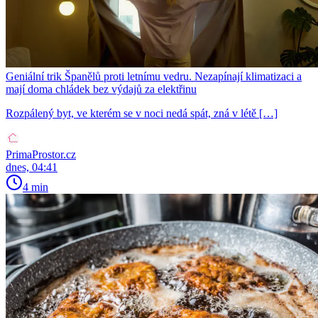
Geniální trik Španělů proti letnímu vedru. Nezapínají klimatizaci a
mají doma chládek bez výdajů za elektřinu
Rozpálený byt, ve kterém se v noci nedá spát, zná v létě […]
PrimaProstor.cz
dnes, 04:41
4 min