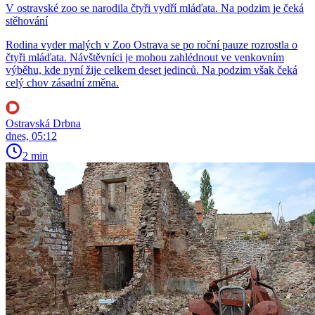
V ostravské zoo se narodila čtyři vydří mláďata. Na podzim je čeká
stěhování
Rodina vyder malých v Zoo Ostrava se po roční pauze rozrostla o
čtyři mláďata. Návštěvníci je mohou zahlédnout ve venkovním
výběhu, kde nyní žije celkem deset jedinců. Na podzim však čeká
celý chov zásadní změna.
Ostravská Drbna
dnes, 05:12
2 min