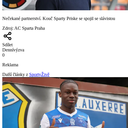
Nečekané partnerství. Kouč Sparty Priske se spojil se slávistou
Zdroj
:
AC Sparta Praha
Sdílet
Denní
výzva
0
Reklama
Další články z
SportyŽivě