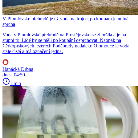
V Plumlovské přehradě je už voda na trojce, po koupání je nutná
sprcha
Voda v Plumlovské přehradě na Prostějovsku se zhoršila a je na
stupni tři. Lidé by se měli po koupání osprchovat. Naopak na
štěrkopískových jezerech Poděbrady nedaleko Olomouce je voda
stále čistá a má označení jedna.
Hanácká Drbna
dnes, 04:50
1 min