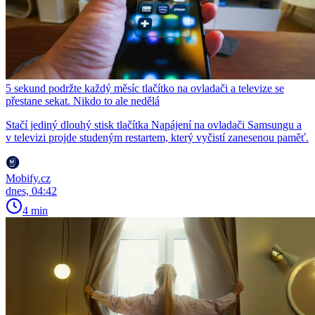
5 sekund podržte každý měsíc tlačítko na ovladači a televize se
přestane sekat. Nikdo to ale nedělá
Stačí jediný dlouhý stisk tlačítka Napájení na ovladači Samsungu a
v televizi projde studeným restartem, který vyčistí zanesenou paměť.
Mobify.cz
dnes, 04:42
4 min