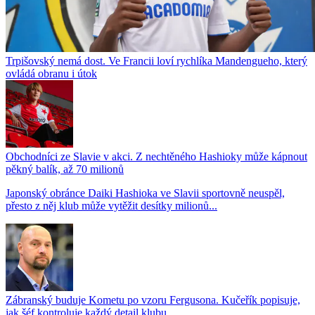
Trpišovský nemá dost. Ve Francii loví rychlíka Mandengueho, který
ovládá obranu i útok
Obchodníci ze Slavie v akci. Z nechtěného Hashioky může kápnout
pěkný balík, až 70 milionů
Japonský obránce Daiki Hashioka ve Slavii sportovně neuspěl,
přesto z něj klub může vytěžit desítky milionů...
Zábranský buduje Kometu po vzoru Fergusona. Kučeřík popisuje,
jak šéf kontroluje každý detail klubu