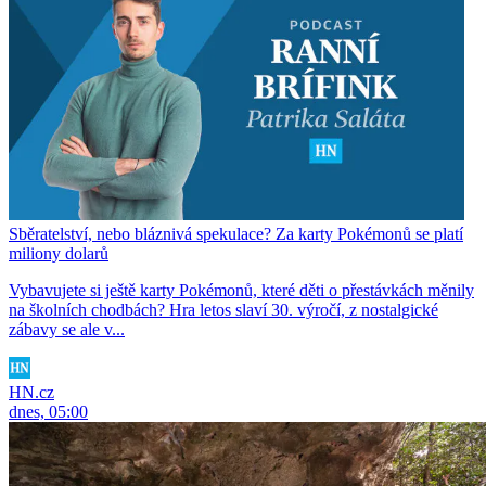
Sběratelství, nebo bláznivá spekulace? Za karty Pokémonů se platí
miliony dolarů
Vybavujete si ještě karty Pokémonů, které děti o přestávkách měnily
na školních chodbách? Hra letos slaví 30. výročí, z nostalgické
zábavy se ale v...
HN.cz
dnes, 05:00