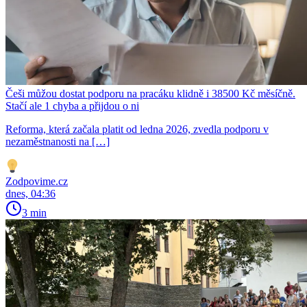
Češi můžou dostat podporu na pracáku klidně i 38500 Kč měsíčně.
Stačí ale 1 chyba a přijdou o ni
Reforma, která začala platit od ledna 2026, zvedla podporu v
nezaměstnanosti na […]
Zodpovime.cz
dnes, 04:36
3 min