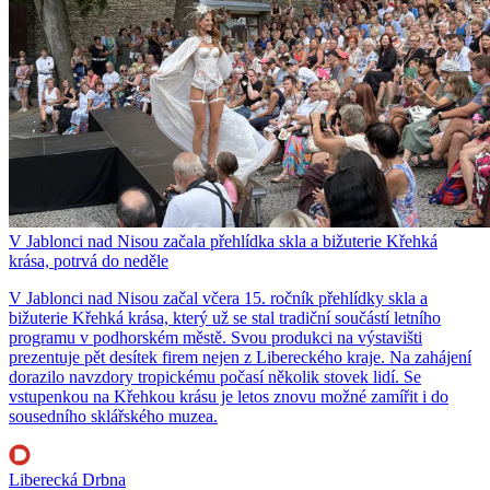
V Jablonci nad Nisou začala přehlídka skla a bižuterie Křehká
krása, potrvá do neděle
V Jablonci nad Nisou začal včera 15. ročník přehlídky skla a
bižuterie Křehká krása, který už se stal tradiční součástí letního
programu v podhorském městě. Svou produkci na výstavišti
prezentuje pět desítek firem nejen z Libereckého kraje. Na zahájení
dorazilo navzdory tropickému počasí několik stovek lidí. Se
vstupenkou na Křehkou krásu je letos znovu možné zamířit i do
sousedního sklářského muzea.
Liberecká Drbna