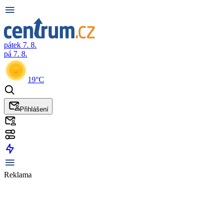
pátek 7. 8.
pá 7. 8.
19°C
Přihlášení
Reklama