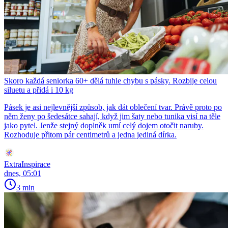
Skoro každá seniorka 60+ dělá tuhle chybu s pásky. Rozbije celou
siluetu a přidá i 10 kg
Pásek je asi nejlevnější způsob, jak dát oblečení tvar. Právě proto po
něm ženy po šedesátce sahají, když jim šaty nebo tunika visí na těle
jako pytel. Jenže stejný doplněk umí celý dojem otočit naruby.
Rozhoduje přitom pár centimetrů a jedna jediná dírka.
ExtraInspirace
dnes, 05:01
3 min