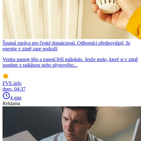
Špatná zpráva pro české domácnosti. Odborníci předpovídají, že
energie v zimě zase podraží
Venku panuje léto a topení řeší málokdo. Jenže teplo, které si v zimě
pustíme z radiátoru nebo plynového...
FVE.info
dnes, 04:37
4 min
Reklama