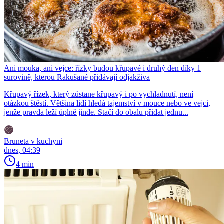
Ani mouka, ani vejce: řízky budou křupavé i druhý den díky 1
surovině, kterou Rakušané přidávají odjakživa
Křupavý řízek, který zůstane křupavý i po vychladnutí, není
otázkou štěstí. Většina lidí hledá tajemství v mouce nebo ve vejci,
jenže pravda leží úplně jinde. Stačí do obalu přidat jednu...
Bruneta v kuchyni
dnes, 04:39
4 min