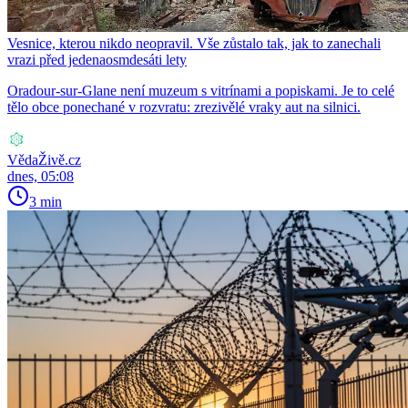
Vesnice, kterou nikdo neopravil. Vše zůstalo tak, jak to zanechali
vrazi před jedenaosmdesáti lety
Oradour-sur-Glane není muzeum s vitrínami a popiskami. Je to celé
tělo obce ponechané v rozvratu: zrezivělé vraky aut na silnici.
VědaŽivě.cz
dnes, 05:08
3 min