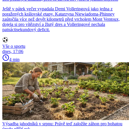
Ještě v pátek večer vypadala Demi Volleringová jako jedna z
poražených královské etapy. Katarzyna Niewiadoma-Phinney
zaútočila více než devět kilometrů před vrcholem Mont Ventoux,
dojela si pro vítězství a žlutý dres a Volleringové nechala
patnáctisekundový deficit.
Vše o sportu
dnes, 17:06
4 min
Výsadba jahodníků v srpnu: Právě teď založíte záhon pro bohatou
úrodu příští rok