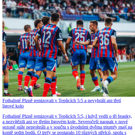
Fotbalisté Plzně remizovali v Teplicích 5:5 a nevyhráli ani třetí
ligové kolo
Fotbalisté Plzně remizovali v Teplicích 5:5, i když vedli o tři branky,
a nezvítězili ani ve třetím ligovém kole. Severočeši naopak v nové
sezoně stále neprohráli a v součtu s úvodními dvěma triumfy mají na
kontě sedm bodů. O trefy se postaralo 10 různých střelců, spolu s