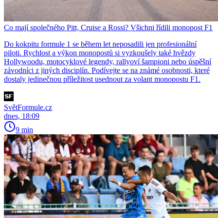
Co mají společného Pitt, Cruise a Rossi? Všichni řídili monopost F1
Do kokpitu formule 1 se během let neposadili jen profesionální
piloti. Rychlost a výkon monopostů si vyzkoušely také hvězdy
Hollywoodu, motocyklové legendy, rallyoví šampioni nebo úspěšní
závodníci z jiných disciplín. Podívejte se na známé osobnosti, které
dostaly jedinečnou příležitost usednout za volant monopostu F1.
SvětFormule.cz
dnes, 18:09
9 min