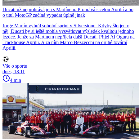
Ducati už neprohrává jen s Martínem. Prohrává s celou Aprilií a boj
o titul MotoGP začíná vypadat úplně jinak
Jorge Martín vyhrál sobotní sprint v Silverstonu. Kdyby šlo jen o
něj, Ducati by si ještě mohla vysvětlovat výsledek kvalitou jednoho
jezdce. Jenže za Martínem nepřijela další Ducati. Přijel Ai Ogura na
Trackhouse Aprilii. A za ním Marco Bezzecchi na druhé tovární
Aprilii.
Vše o sportu
dnes, 18:11
4 min