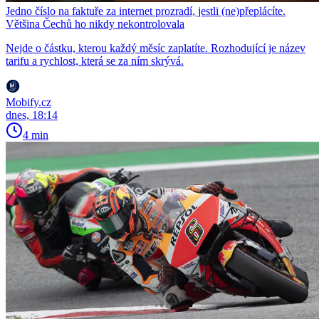
Jedno číslo na faktuře za internet prozradí, jestli (ne)přeplácíte.
Většina Čechů ho nikdy nekontrolovala
Nejde o částku, kterou každý měsíc zaplatíte. Rozhodující je název
tarifu a rychlost, která se za ním skrývá.
Mobify.cz
dnes, 18:14
4 min