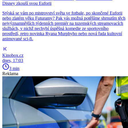
Disney zkouší svou Euforii
Stýská se vám po mistrovství světa ve fotbale, po skončené Euforii
nebo zlatém věku Futuramy? Pak vás možná potěšíme shrnutím těch
nejvýznamnějších týdenních premiér na tuzemských streamovacích
službách, v nichž nechybí úspěšná komedie ze sportovního
prostředí, retro novinka Ryana Murphyho nebo nová řada kultovní
animované sci-fi.
Kinobox.cz
dnes, 17:03
3 min
Reklama