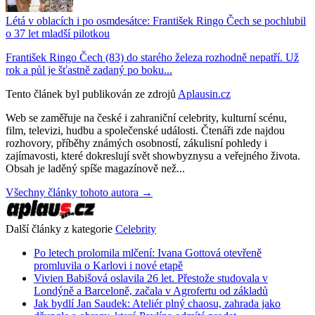
Létá v oblacích i po osmdesátce: František Ringo Čech se pochlubil
o 37 let mladší pilotkou
František Ringo Čech (83) do starého železa rozhodně nepatří. Už
rok a půl je šťastně zadaný po boku...
Tento článek byl publikován ze zdrojů
Aplausin.cz
Web se zaměřuje na české i zahraniční celebrity, kulturní scénu,
film, televizi, hudbu a společenské události. Čtenáři zde najdou
rozhovory, příběhy známých osobností, zákulisní pohledy i
zajímavosti, které dokreslují svět showbyznysu a veřejného života.
Obsah je laděný spíše magazínově než...
Všechny články tohoto autora →
Další články z kategorie
Celebrity
Po letech prolomila mlčení: Ivana Gottová otevřeně
promluvila o Karlovi i nové etapě
Vivien Babišová oslavila 26 let. Přestože studovala v
Londýně a Barceloně, začala v Agrofertu od základů
Jak bydlí Jan Saudek: Ateliér plný chaosu, zahrada jako