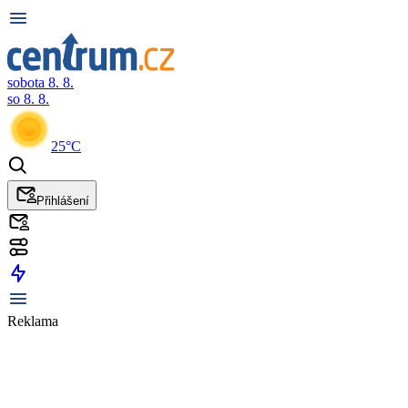
sobota 8. 8.
so 8. 8.
25°C
Přihlášení
Reklama