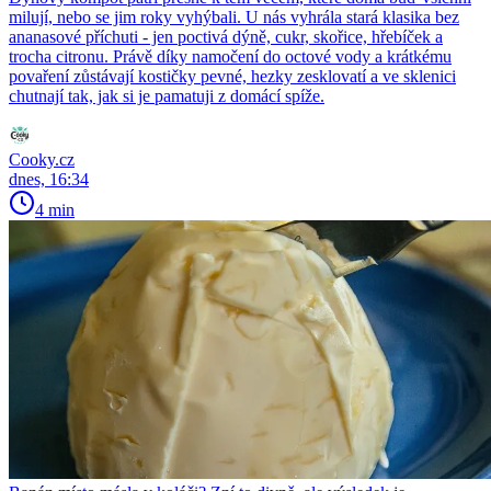
milují, nebo se jim roky vyhýbali. U nás vyhrála stará klasika bez
ananasové příchuti - jen poctivá dýně, cukr, skořice, hřebíček a
trocha citronu. Právě díky namočení do octové vody a krátkému
povaření zůstávají kostičky pevné, hezky zesklovatí a ve sklenici
chutnají tak, jak si je pamatuji z domácí spíže.
Cooky.cz
dnes, 16:34
4 min