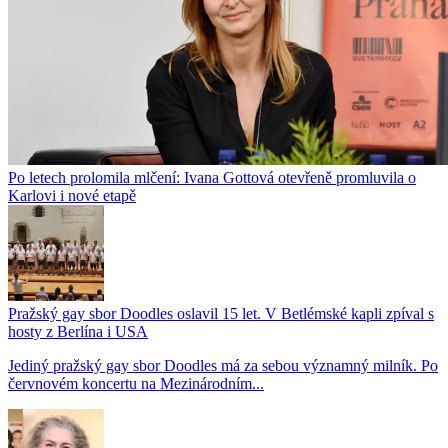
Po letech prolomila mlčení: Ivana Gottová otevřeně promluvila o
Karlovi i nové etapě
Pražský gay sbor Doodles oslavil 15 let. V Betlémské kapli zpíval s
hosty z Berlína i USA
Jediný pražský gay sbor Doodles má za sebou významný milník. Po
červnovém koncertu na Mezinárodním...