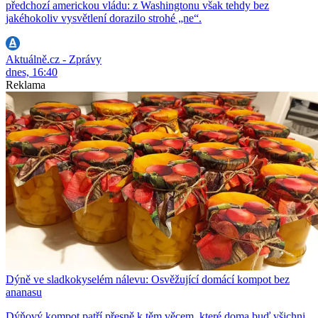
předchozí americkou vládu: z Washingtonu však tehdy bez
jakéhokoliv vysvětlení dorazilo strohé „ne“.
Aktuálně.cz - Zprávy
dnes, 16:40
Reklama
Dýně ve sladkokyselém nálevu: Osvěžující domácí kompot bez
ananasu
Dýňový kompot patří přesně k těm věcem, které doma buď všichni