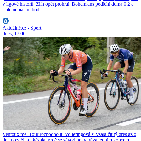
v ligové historii. Zlín opět prohrál, Bohemians podlehl doma 0:2 a
stále nemá ani bod.
Aktuálně.cz - Sport
dnes, 17:06
Ventoux měl Tour rozhodnout. Volleringová si vzala žlutý dres až o
den později a ukázala, proč se závod nevyhrává jedním kopcem