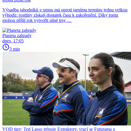
Výsadba jahodníků v srpnu má oproti jarnímu termínu jednu velkou
výhodu: rostliny získají dostatek času k zakořenění. Díky tomu
mohou příští rok vytvořit silné trsy …
Planeta zahrady
dnes, 17:05
3 min
VOD tipy: Ted Lasso trénuje Extraktory, vrací se Futurama a