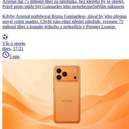
Arsenal dal 75 milionů liber za záložníka, bez kterého by se obešel.
Právě proto může být Guimarães jeho nejnebezpečnějším nákupem
Kdyby Arsenal potřeboval Bruna Guimarãese, dával by jeho přestup
smysl velmi snadno. Chybí vám elitní střední záložník, vezmete 75
milionů liber a koupíte jednoho z nejlepších v Premier League.
Vše o sportu
dnes, 17:21
5 min