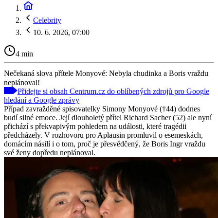
Celebrity
10. 6. 2026, 07:00
4 min
Nečekaná slova přítele Monyové: Nebyla chudinka a Boris vraždu
neplánoval!
Přidejte si obsah Centrum.cz do oblíbených zdrojů pro Google
hledání a Google zprávy
Případ zavražděné spisovatelky Simony Monyové (†44) dodnes
budí silné emoce. Její dlouholetý přítel Richard Sacher (52) ale nyní
přichází s překvapivým pohledem na události, které tragédii
předcházely. V rozhovoru pro Aplausin promluvil o esemeskách,
domácím násilí i o tom, proč je přesvědčený, že Boris Ingr vraždu
své ženy dopředu neplánoval.