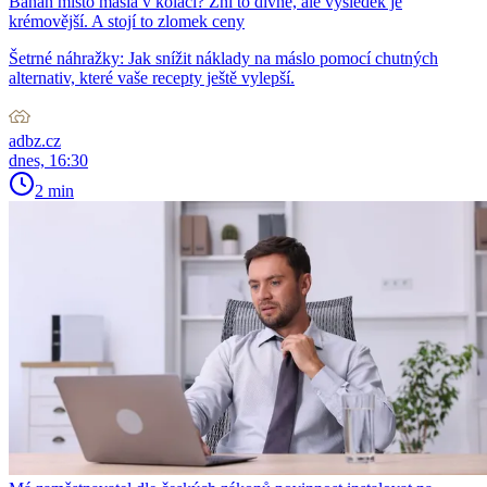
Banán místo másla v koláči? Zní to divně, ale výsledek je
krémovější. A stojí to zlomek ceny
Šetrné náhražky: Jak snížit náklady na máslo pomocí chutných
alternativ, které vaše recepty ještě vylepší.
adbz.cz
dnes, 16:30
2 min