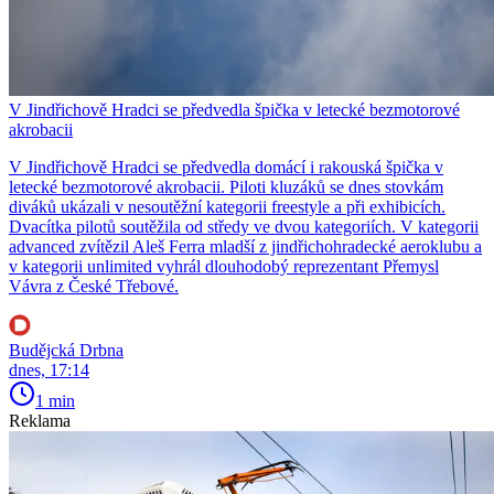
V Jindřichově Hradci se předvedla špička v letecké bezmotorové
akrobacii
V Jindřichově Hradci se předvedla domácí i rakouská špička v
letecké bezmotorové akrobacii. Piloti kluzáků se dnes stovkám
diváků ukázali v nesoutěžní kategorii freestyle a při exhibicích.
Dvacítka pilotů soutěžila od středy ve dvou kategoriích. V kategorii
advanced zvítězil Aleš Ferra mladší z jindřichohradecké aeroklubu a
v kategorii unlimited vyhrál dlouhodobý reprezentant Přemysl
Vávra z České Třebové.
Budějcká Drbna
dnes, 17:14
1 min
Reklama