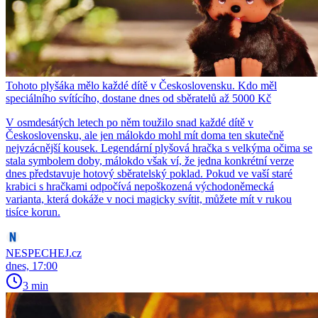
Tohoto plyšáka mělo každé dítě v Československu. Kdo měl
speciálního svítícího, dostane dnes od sběratelů až 5000 Kč
V osmdesátých letech po něm toužilo snad každé dítě v
Československu, ale jen málokdo mohl mít doma ten skutečně
nejvzácnější kousek. Legendární plyšová hračka s velkýma očima se
stala symbolem doby, málokdo však ví, že jedna konkrétní verze
dnes představuje hotový sběratelský poklad. Pokud ve vaší staré
krabici s hračkami odpočívá nepoškozená východoněmecká
varianta, která dokáže v noci magicky svítit, můžete mít v rukou
tisíce korun.
NESPECHEJ.cz
dnes, 17:00
3 min