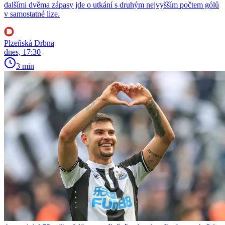
dalšími dvěma zápasy jde o utkání s druhým nejvyšším počtem gólů
v samostatné lize.
Plzeňská Drbna
dnes, 17:30
3 min