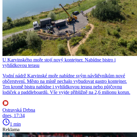
U Karvinského moře stojí nový kontejner. Nabídne bistro i
vyhlídkovou terasu
Vodní nádrž Karvinské moře nabídne svým návštěvníkům nové
občerstvení. Město na místě nechalo vybudovat gastro kontejner.
Ten kromě bistra nabídne i vyhlídkovou terasu nebo půjčovnu
lodiček a paddleboardů. Vše vyjde přibližně na 2,6 milionu korun.
Ostravská Drbna
dnes, 17:34
1 min
Reklama