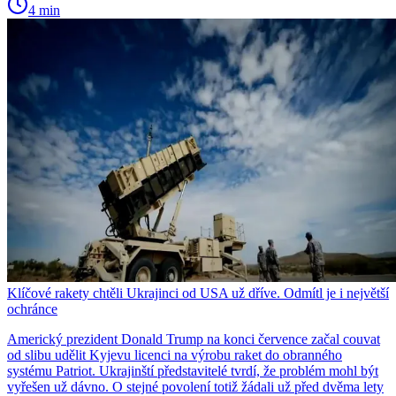
4 min
Klíčové rakety chtěli Ukrajinci od USA už dříve. Odmítl je i největší
ochránce
Americký prezident Donald Trump na konci července začal couvat
od slibu udělit Kyjevu licenci na výrobu raket do obranného
systému Patriot. Ukrajinští představitelé tvrdí, že problém mohl být
vyřešen už dávno. O stejné povolení totiž žádali už před dvěma lety