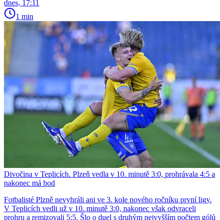
dnes, 17:11
1 min
Divočina v Teplicích. Plzeň vedla v 10. minutě 3:0, prohrávala 4:5 a
nakonec má bod
Fotbalisté Plzně nevyhráli ani ve 3. kole nového ročníku první ligy.
V Teplicích vedli už v 10. minutě 3:0, nakonec však odvraceli
prohru a remizovali 5:5. Šlo o duel s druhým nejvyšším počtem gólů