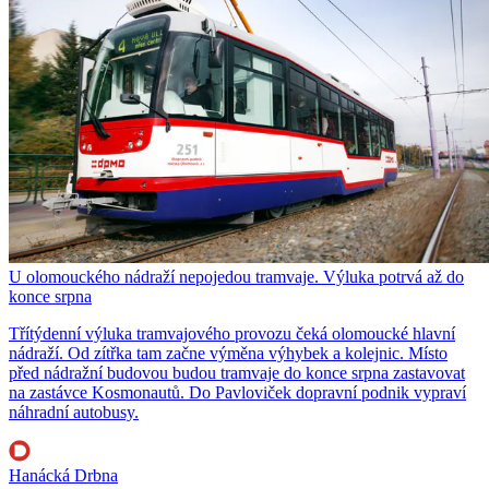
U olomouckého nádraží nepojedou tramvaje. Výluka potrvá až do
konce srpna
Třítýdenní výluka tramvajového provozu čeká olomoucké hlavní
nádraží. Od zítřka tam začne výměna výhybek a kolejnic. Místo
před nádražní budovou budou tramvaje do konce srpna zastavovat
na zastávce Kosmonautů. Do Pavloviček dopravní podnik vypraví
náhradní autobusy.
Hanácká Drbna