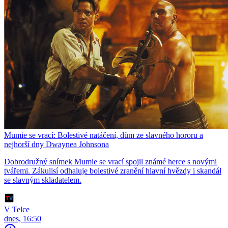
Mumie se vrací: Bolestivé natáčení, dům ze slavného hororu a
nejhorší dny Dwaynea Johnsona
Dobrodružný snímek Mumie se vrací spojil známé herce s novými
tvářemi. Zákulisí odhaluje bolestivé zranění hlavní hvězdy i skandál
se slavným skladatelem.
V Telce
dnes, 16:50