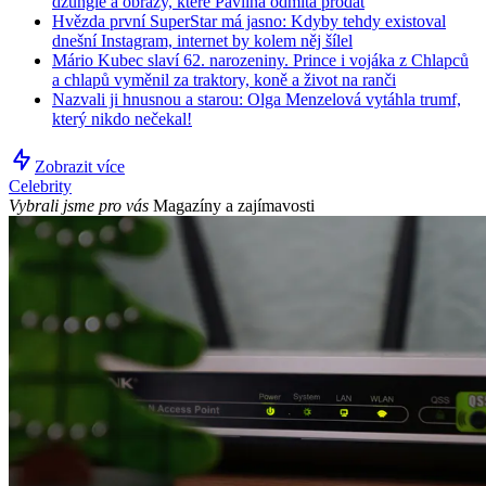
džungle a obrazy, které Pavlína odmítá prodat
Hvězda první SuperStar má jasno: Kdyby tehdy existoval
dnešní Instagram, internet by kolem něj šílel
Mário Kubec slaví 62. narozeniny. Prince i vojáka z Chlapců
a chlapů vyměnil za traktory, koně a život na ranči
Nazvali ji hnusnou a starou: Olga Menzelová vytáhla trumf,
který nikdo nečekal!
Zobrazit více
Celebrity
Vybrali jsme pro vás
Magazíny a zajímavosti