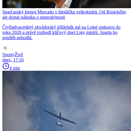
Sparťanský klenot Mercado v hledáčku velkoklubů. Od Rosického
ale dostal nálepku o neprodejnosti
Čtyřiadvacetiletý ekvádorský křídelník má na Letné smlouvu do
roku 2029 a právě rozhodl klíčový duel Ligy mistrů. Sparta ho
pouštět nehodlá.
SportyŽivě
dnes, 17:16
4 min