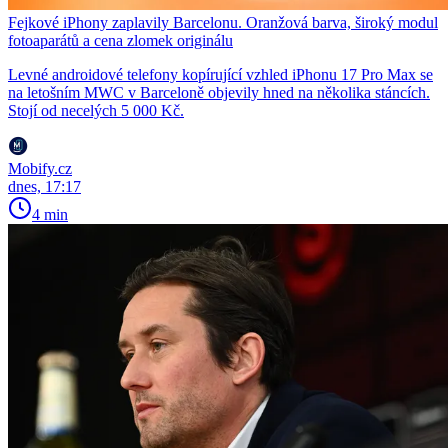
Fejkové iPhony zaplavily Barcelonu. Oranžová barva, široký modul
fotoaparátů a cena zlomek originálu
Levné androidové telefony kopírující vzhled iPhonu 17 Pro Max se
na letošním MWC v Barceloně objevily hned na několika stáncích.
Stojí od necelých 5 000 Kč.
Mobify.cz
dnes, 17:17
4 min