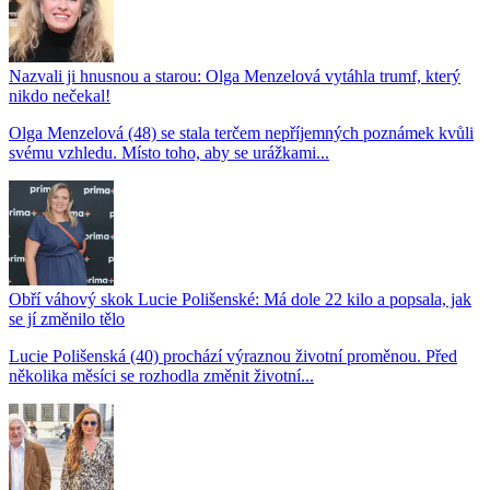
Nazvali ji hnusnou a starou: Olga Menzelová vytáhla trumf, který
nikdo nečekal!
Olga Menzelová (48) se stala terčem nepříjemných poznámek kvůli
svému vzhledu. Místo toho, aby se urážkami...
Obří váhový skok Lucie Polišenské: Má dole 22 kilo a popsala, jak
se jí změnilo tělo
Lucie Polišenská (40) prochází výraznou životní proměnou. Před
několika měsíci se rozhodla změnit životní...