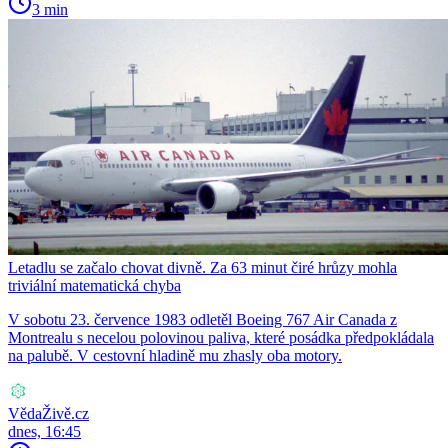
3 min
Letadlu se začalo chovat divně. Za 63 minut čiré hrůzy mohla
triviální matematická chyba
V sobotu 23. července 1983 odletěl Boeing 767 Air Canada z
Montrealu s necelou polovinou paliva, které posádka předpokládala
na palubě. V cestovní hladině mu zhasly oba motory.
VědaŽivě.cz
dnes, 16:45