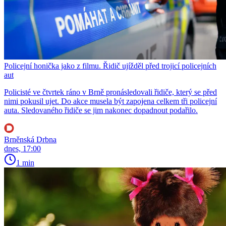
Policejní honička jako z filmu. Řidič ujížděl před trojicí policejních
aut
Policisté ve čtvrtek ráno v Brně pronásledovali řidiče, který se před
nimi pokusil ujet. Do akce musela být zapojena celkem tři policejní
auta. Sledovaného řidiče se jim nakonec dopadnout podařilo.
Brněnská Drbna
dnes, 17:00
1 min