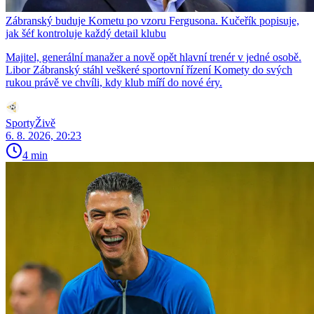
Zábranský buduje Kometu po vzoru Fergusona. Kučeřík popisuje,
jak šéf kontroluje každý detail klubu
Majitel, generální manažer a nově opět hlavní trenér v jedné osobě.
Libor Zábranský stáhl veškeré sportovní řízení Komety do svých
rukou právě ve chvíli, kdy klub míří do nové éry.
SportyŽivě
6. 8. 2026, 20:23
4 min