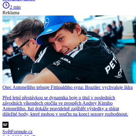
2 min
Reklama
Otec Antonelliho trénuje Fittipaldiho syna: Brazilec vychvaluje lídra
Před letní přestávkou se dynamika boje o titul v posledních
závodních víkendech otočila ve prospěch Andrey Kimiho
Antonelliho. Ital dokáže pravidelně zajíždět výsledky a sbírat
důležité body, které mohou v součtu na konci sezony rozhodnout.
SvětFormule.cz