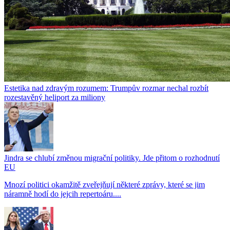
Estetika nad zdravým rozumem: Trumpův rozmar nechal rozbít
rozestavěný heliport za miliony
Jindra se chlubí změnou migrační politiky. Jde přitom o rozhodnutí
EU
Mnozí politici okamžitě zveřejňují některé zprávy, které se jim
náramně hodí do jejcih repertoáru....