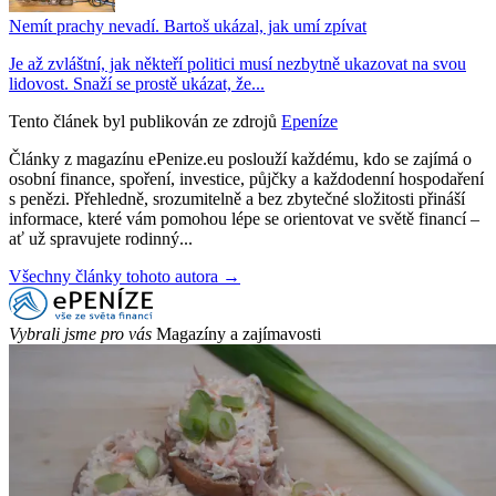
Nemít prachy nevadí. Bartoš ukázal, jak umí zpívat
Je až zvláštní, jak někteří politici musí nezbytně ukazovat na svou
lidovost. Snaží se prostě ukázat, že...
Tento článek byl publikován ze zdrojů
Epeníze
Články z magazínu ePenize.eu poslouží každému, kdo se zajímá o
osobní finance, spoření, investice, půjčky a každodenní hospodaření
s penězi. Přehledně, srozumitelně a bez zbytečné složitosti přináší
informace, které vám pomohou lépe se orientovat ve světě financí –
ať už spravujete rodinný...
Všechny články tohoto autora →
Vybrali jsme pro vás
Magazíny a zajímavosti