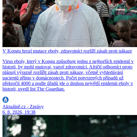
V Kongu hrozí mutace eboly, zdravotníci rozšíří zásah proti nákaze
Virus eboly, který v Kongu způsobuje jednu z nejhorších epidemií v
historii, by mohl mutovat, varují zdravotníci. Afričtí odborníci proto
plánují výrazně rozšířit zásah proti nákaze, včetně vyhledávání
pacientů přímo v domácnostech. Počet potvrzených případů už
překročil 4000 a podle úřadů jde o druhou největší epidemii eboly v
historii, uvedl list The Guardian.
Aktuálně.cz - Zprávy
6. 8. 2026, 19:38