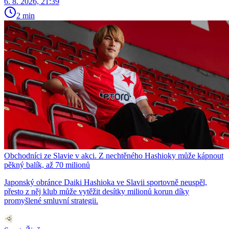
6. 8. 2026, 21:39
2 min
Obchodníci ze Slavie v akci. Z nechtěného Hashioky může kápnout
pěkný balík, až 70 milionů
Japonský obránce Daiki Hashioka ve Slavii sportovně neuspěl,
přesto z něj klub může vytěžit desítky milionů korun díky
promyšlené smluvní strategii.