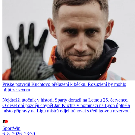
Priske potvrdil Kuchtovo přeřazení k béčku. Rozuzlení by mohlo
přijít ze severu
Nejdražší útočník v historii Sparty dorazil na Letnou 25. července.
O deset dní později chyběl Jan Kuchta v nominaci na Lyon úplně a
místo přípravy na Ligu mistrů odjel trénovat s třetiligovou rezervou.
SportWin
6. 8. 2026, 23:39