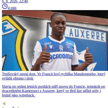
6. 8. 2026, 22:40
4 min
Trpišovský nemá dost. Ve Francii loví rychlíka Mandengueho, který
ovládá obranu i útok
Slavia po sedmi letních posilách míří znovu do Francie, tentokrát po
dvacetiletém Kamerunci z Auxerre, který ve třetí lize střílel góly i
bránil jako wingback.