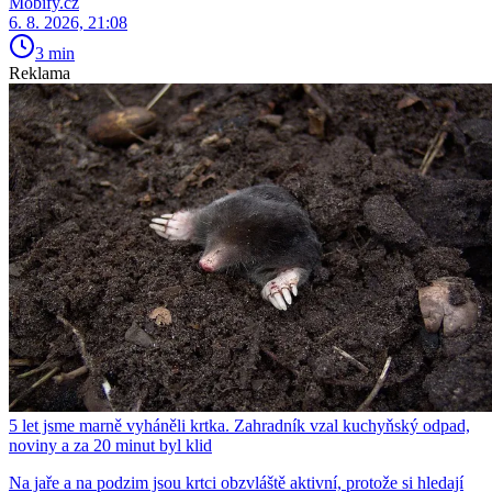
Mobify.cz
6. 8. 2026, 21:08
3 min
Reklama
5 let jsme marně vyháněli krtka. Zahradník vzal kuchyňský odpad,
noviny a za 20 minut byl klid
Na jaře a na podzim jsou krtci obzvláště aktivní, protože si hledají