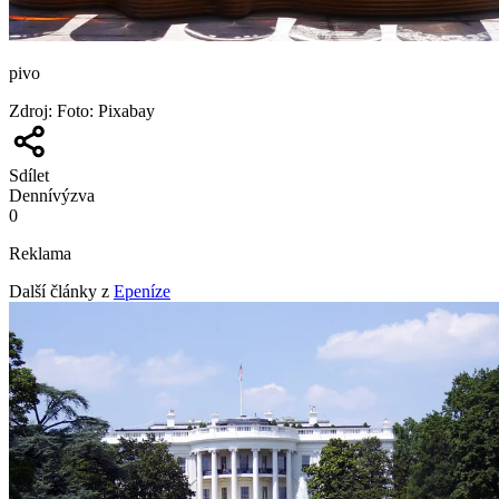
pivo
Zdroj
:
Foto: Pixabay
Sdílet
Denní
výzva
0
Reklama
Další články z
Epeníze