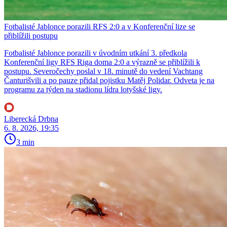
Fotbalisté Jablonce porazili RFS 2:0 a v Konferenční lize se
přiblížili postupu
Fotbalisté Jablonce porazili v úvodním utkání 3. předkola
Konferenční ligy RFS Riga doma 2:0 a výrazně se přiblížili k
postupu. Severočechy poslal v 18. minutě do vedení Vachtang
Čanturišvili a po pauze přidal pojistku Matěj Polidar. Odveta je na
programu za týden na stadionu lídra lotyšské ligy.
Liberecká Drbna
6. 8. 2026, 19:35
3 min