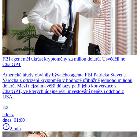
FBI agent měl ukrást kryptoměny za milion dolarů. Usvědčil ho
ChatGPT
Americké úřady obvinily bývalého agenta FBI Patricka Stevena
Yarocha z odcizení kryptoměn v hodnotě přibližně jednoho milionu
dolarů. Mezi nejzajímavější důkazy patří jeho konverzace s
ChatGPT, ve kterých údajně řešil investování peněz i odchod z
USA.
cdr.cz
dnes, 01:00
2 min