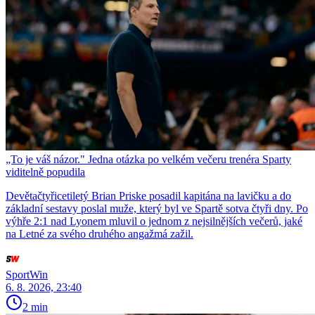
„To je váš názor." Jedna otázka po velkém večeru trenéra Sparty
viditelně popudila
Devětačtyřicetiletý Brian Priske posadil kapitána na lavičku a do
základní sestavy poslal muže, který byl ve Spartě sotva čtyři dny. Po
výhře 2:1 nad Lyonem mluvil o jednom z nejsilnějších večerů, jaké
na Letné za svého druhého angažmá zažil.
SportWin
6. 8. 2026, 23:40
2 min