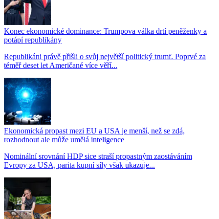
Konec ekonomické dominance: Trumpova válka drtí peněženky a
potápí republikány
Republikáni právě přišli o svůj největší politický trumf. Poprvé za
téměř deset let Američané více věří...
Ekonomická propast mezi EU a USA je menší, než se zdá,
rozhodnout ale může umělá inteligence
Nominální srovnání HDP sice straší propastným zaostáváním
Evropy za USA, parita kupní síly však ukazuje...