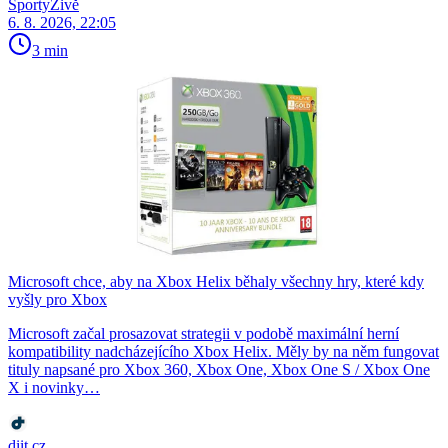
SportyŽivě
6. 8. 2026, 22:05
3 min
Microsoft chce, aby na Xbox Helix běhaly všechny hry, které kdy
vyšly pro Xbox
Microsoft začal prosazovat strategii v podobě maximální herní
kompatibility nadcházejícího Xbox Helix. Měly by na něm fungovat
tituly napsané pro Xbox 360, Xbox One, Xbox One S / Xbox One
X i novinky…
diit.cz