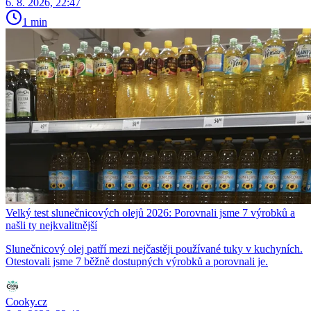
6. 8. 2026, 22:47
1 min
Velký test slunečnicových olejů 2026: Porovnali jsme 7 výrobků a
našli ty nejkvalitnější
Slunečnicový olej patří mezi nejčastěji používané tuky v kuchyních.
Otestovali jsme 7 běžně dostupných výrobků a porovnali je.
Cooky.cz