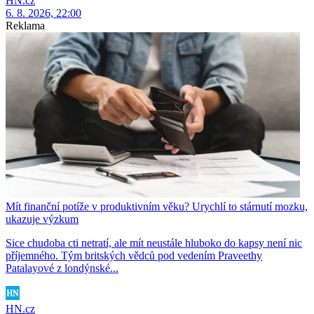
HN.cz
6. 8. 2026, 22:00
Reklama
Mít finanční potíže v produktivním věku? Urychlí to stárnutí mozku,
ukazuje výzkum
Sice chudoba cti netratí, ale mít neustále hluboko do kapsy není nic
příjemného. Tým britských vědců pod vedením Praveethy
Patalayové z londýnské...
HN.cz