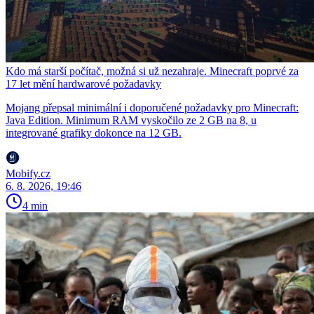
Kdo má starší počítač, možná si už nezahraje. Minecraft poprvé za
17 let mění hardwarové požadavky
Mojang přepsal minimální i doporučené požadavky pro Minecraft:
Java Edition. Minimum RAM vyskočilo ze 2 GB na 8, u
integrované grafiky dokonce na 12 GB.
Mobify.cz
6. 8. 2026, 19:46
4 min