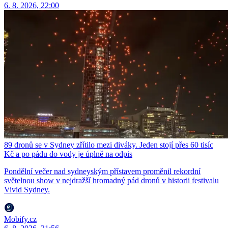
6. 8. 2026, 22:00
89 dronů se v Sydney zřítilo mezi diváky. Jeden stojí přes 60 tisíc
Kč a po pádu do vody je úplně na odpis
Pondělní večer nad sydneyským přístavem proměnil rekordní
světelnou show v nejdražší hromadný pád dronů v historii festivalu
Vivid Sydney.
Mobify.cz