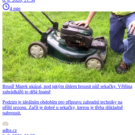
6. 8. 2026, 21:56
4 min
Brusíř Marek ukázal, pod jakým úhlem brousit nůž sekačky. Většina
zahrádkářů to dělá špatně
Podzim je ideálním obdobím pro přípravu zahradní techniky na
příští sezonu. Začít je dobré u sekačky, kterou je třeba důkladně
nabrousit.
adbz.cz