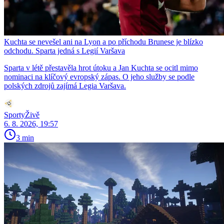
Kuchta se nevešel ani na Lyon a po příchodu Brunese je blízko
odchodu. Sparta jedná s Legií Varšava
Sparta v létě přestavěla hrot útoku a Jan Kuchta se ocitl mimo
nominaci na klíčový evropský zápas. O jeho služby se podle
polských zdrojů zajímá Legia Varšava.
SportyŽivě
6. 8. 2026, 19:57
3 min