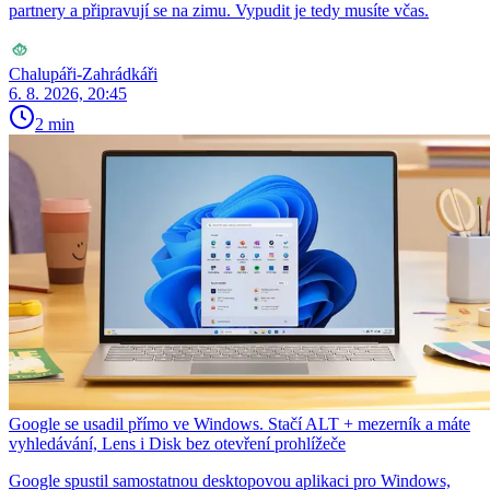
partnery a připravují se na zimu. Vypudit je tedy musíte včas.
Chalupáři-Zahrádkáři
6. 8. 2026, 20:45
2 min
Google se usadil přímo ve Windows. Stačí ALT + mezerník a máte
vyhledávání, Lens i Disk bez otevření prohlížeče
Google spustil samostatnou desktopovou aplikaci pro Windows,