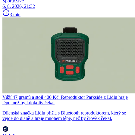
SportyŽivě
6. 8. 2026, 21:32
3 min
Váží 47 gramů a stojí 400 Kč. Reproduktor Parkside z Lidlu hraje
lépe, než by kdokoliv čekal
Dílenská značka Lidlu přišla s Bluetooth reproduktorem, který se
vejde do dlaně a hraje mnohem lépe, než by člověk čekal.