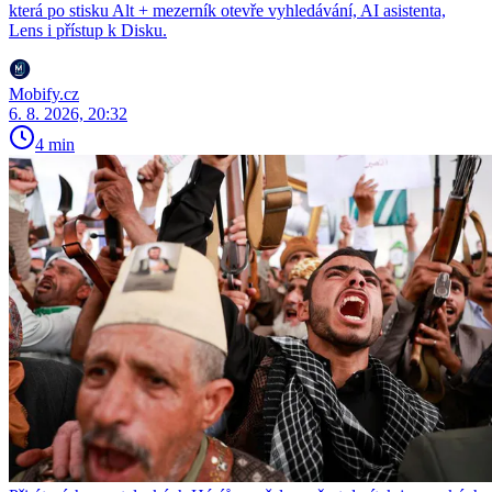
která po stisku Alt + mezerník otevře vyhledávání, AI asistenta,
Lens i přístup k Disku.
Mobify.cz
6. 8. 2026, 20:32
4 min