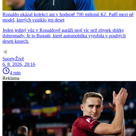
Ronaldo ukázal kolekci aut v hodnotě 700 milionů Kč. Patří mezi ně
model, kterých vzniklo jen deset
Jeden jediný vůz v Ronaldově garáži stojí víc než zbytek sbírky
dohromady. Je to Bugatti, které automobilka vyrobila v pouhých
deseti kusech.
SportyŽivě
6. 8. 2026, 20:16
4 min
Reklama