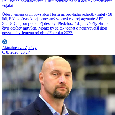
Při útocích povstaleckých Húsíů zemřelo na šest desítek jemenských
vojáků
Údery jemenských povstalců Húsíů na provládní jednotky zabily 58
lidí, řekl ve čtvrtek nejmenovaný vojenský zdroj agentuře AFP.
Zraněných jsou podle něj desítky. Předchozí údaje uváděly zhruba
čtyři desítky mrtvých. Mohlo by se tak jednat o nejkrvavější útok
povstalců v Jemenu od příměří z roku 2022.
Aktuálně.cz - Zprávy
6. 8. 2026, 20:27