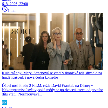
6. 8. 2026, 22:00
1 min
Kulturní tipy: Meryl Streepová se vrací v ikonické roli, divadlo na
hradě Kašperk i nová česká komedie
Ďábel nosí Pradu 2 FILM, režie David Frankel, na Disney+
Nekompromisní svět vysoké módy se po dvaceti letech od prvního
dílu vrátil. Nesmlouvavá...