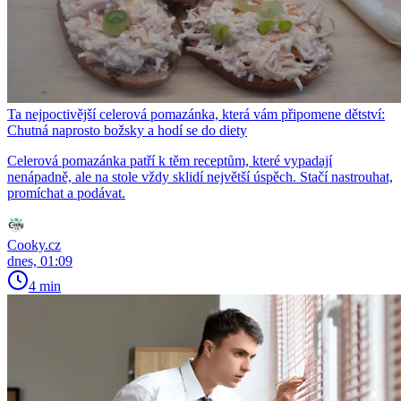
Ta nejpoctivější celerová pomazánka, která vám připomene dětství:
Chutná naprosto božsky a hodí se do diety
Celerová pomazánka patří k těm receptům, které vypadají
nenápadně, ale na stole vždy sklidí největší úspěch. Stačí nastrouhat,
promíchat a podávat.
Cooky.cz
dnes, 01:09
4 min