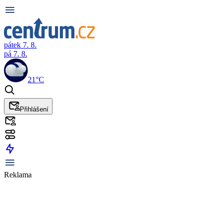
pátek 7. 8.
pá 7. 8.
21°C
Přihlášení
Reklama