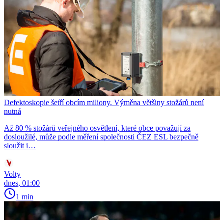
Defektoskopie šetří obcím miliony. Výměna většiny stožárů není
nutná
Až 80 % stožárů veřejného osvětlení, které obce považují za
dosloužilé, může podle měření společnosti ČEZ ESL bezpečně
sloužit i…
Volty
dnes, 01:00
1 min