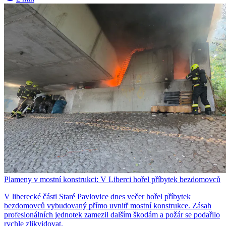
Plameny v mostní konstrukci: V Liberci hořel příbytek bezdomovců
V liberecké části Staré Pavlovice dnes večer hořel příbytek
bezdomovců vybudovaný přímo uvnitř mostní konstrukce. Zásah
profesionálních jednotek zamezil dalším škodám a požár se podařilo
rychle zlikvidovat.