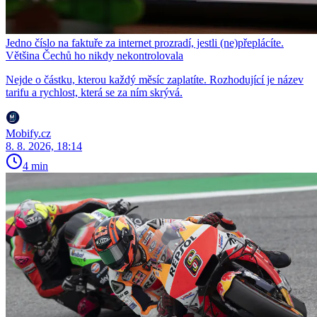
Jedno číslo na faktuře za internet prozradí, jestli (ne)přeplácíte.
Většina Čechů ho nikdy nekontrolovala
Nejde o částku, kterou každý měsíc zaplatíte. Rozhodující je název
tarifu a rychlost, která se za ním skrývá.
Mobify.cz
8. 8. 2026, 18:14
4 min