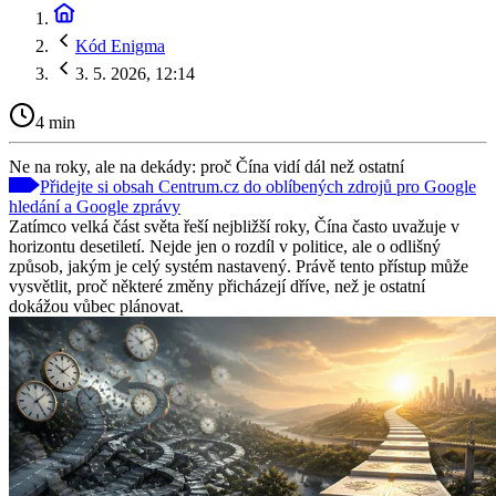
Kód Enigma
3. 5. 2026, 12:14
4 min
Ne na roky, ale na dekády: proč Čína vidí dál než ostatní
Přidejte si obsah Centrum.cz do oblíbených zdrojů pro Google
hledání a Google zprávy
Zatímco velká část světa řeší nejbližší roky, Čína často uvažuje v
horizontu desetiletí. Nejde jen o rozdíl v politice, ale o odlišný
způsob, jakým je celý systém nastavený. Právě tento přístup může
vysvětlit, proč některé změny přicházejí dříve, než je ostatní
dokážou vůbec plánovat.