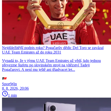
Nejdůležitější podpis roku? Pogačarův dědic Del Toro se zavázal
UAE Team Emirates až do roku 2031
Vypadá to, že v týmu UAE Team Emirates už vědí, kdo jednou
převezme štafetu po slovinském stroji na vítězství Tadeji
Pogačarovi. A není mu ještě ani třiadvacet let...
SportWin
8. 8. 2026, 20:06
1 min