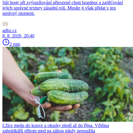
Sůl hraje při zvýrazňování přirozené chuti brambor a zajišťování
jejich správné textury zásadní roli. Musíte ji však přidat v ten
správný moment.
adbz.cz
8. 8. 2026, 20:40
2 min
Lžíce medu do konve a okurky plodí až do října. Většina
zahrádkářů přitom med na záhon nikdy nepoužila