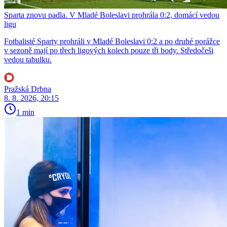
Sparta znovu padla. V Mladé Boleslavi prohrála 0:2, domácí vedou
ligu
Fotbalisté Sparty prohráli v Mladé Boleslavi 0:2 a po druhé porážce
v sezoně mají po třech ligových kolech pouze tři body. Středočeši
vedou tabulku.
Pražská Drbna
8. 8. 2026, 20:15
1 min