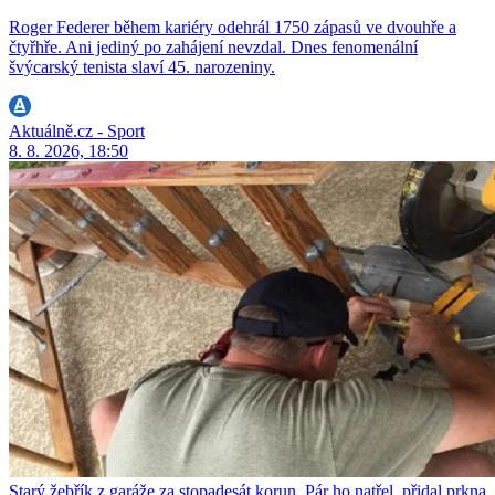
Roger Federer během kariéry odehrál 1750 zápasů ve dvouhře a
čtyřhře. Ani jediný po zahájení nevzdal. Dnes fenomenální
švýcarský tenista slaví 45. narozeniny.
Aktuálně.cz - Sport
8. 8. 2026, 18:50
Starý žebřík z garáže za stopadesát korun. Pár ho natřel, přidal prkna