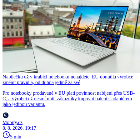
Nabíječku už v krabici notebooku nenajdete. EU donutila výrobce
změnit pravidla, od dubna jedině za své
Pro notebooky prodávané v EU platí povinnost nabíjení přes USB-
C, a výrobci už nesmí nutit zákazníky kupovat balení s adaptérem
jako jedinou variantu.
Mobify.cz
8. 8. 2026, 19:17
5 min