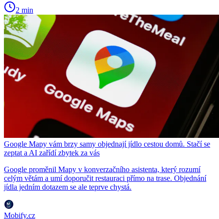
2 min
Google Mapy vám brzy samy objednají jídlo cestou domů. Stačí se
zeptat a AI zařídí zbytek za vás
Google proměnil Mapy v konverzačního asistenta, který rozumí
celým větám a umí doporučit restauraci přímo na trase. Objednání
jídla jedním dotazem se ale teprve chystá.
Mobify.cz