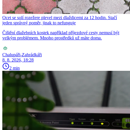
Ocet se solí rozežere plevel mezi dlaždicemi za 12 hodin. Stačí
jeden správný poměr, jinak to nefunguje
Čištění dlažebních kostek například příjezdové cesty nemusí být
velkým problémem. Mnoho prostředků už máte doma.
Chalupáři-Zahrádkáři
8. 8. 2026, 18:28
2 min