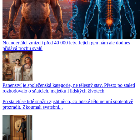
Neandertálci zmizeli před 40 000 lety. Jejich gen nám ale dodnes
přidává trochu svalů
Panenství je společenská kategorie, ne tělesný stav. Přesto po staletí
rozhodovalo o sňatcích, majetku i lidských životech
Po staletí se lidé snažili zjistit něco, co lidské tělo neumí spolehlivě
prozradit. Zkoumali svatební...