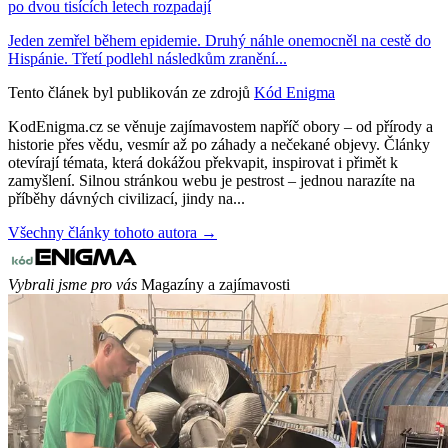
po dvou tisících letech rozpadají
Jeden zemřel během epidemie. Druhý náhle onemocněl na cestě do
Hispánie. Třetí podlehl následkům zranění...
Tento článek byl publikován ze zdrojů
Kód Enigma
KodEnigma.cz se věnuje zajímavostem napříč obory – od přírody a
historie přes vědu, vesmír až po záhady a nečekané objevy. Články
otevírají témata, která dokážou překvapit, inspirovat i přimět k
zamyšlení. Silnou stránkou webu je pestrost – jednou narazíte na
příběhy dávných civilizací, jindy na...
Všechny články tohoto autora →
Vybrali jsme pro vás
Magazíny a zajímavosti