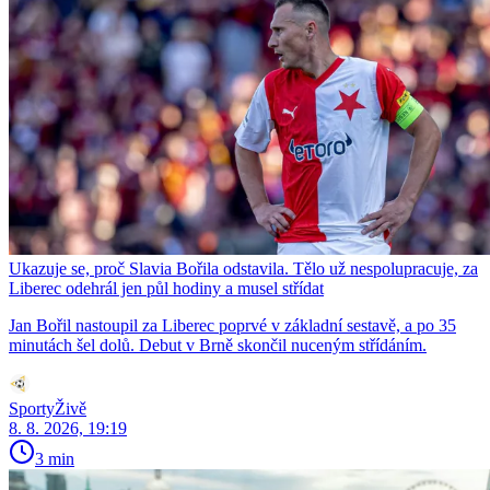
Ukazuje se, proč Slavia Bořila odstavila. Tělo už nespolupracuje, za
Liberec odehrál jen půl hodiny a musel střídat
Jan Bořil nastoupil za Liberec poprvé v základní sestavě, a po 35
minutách šel dolů. Debut v Brně skončil nuceným střídáním.
SportyŽivě
8. 8. 2026, 19:19
3 min