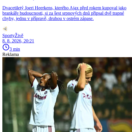
Dvacetiletý Joeri Heerkens, kterého Ajax před rokem kupoval jako
brankáře budoucnosti, si za šest srpnových dnů připsal dvě trapné
chyby, jednu v přípravě, druhou v ostrém zápase.
SportyŽivě
8. 8. 2026, 20:21
3 min
Reklama