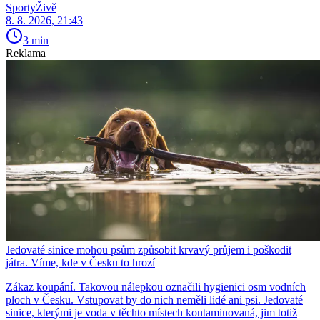
SportyŽivě
8. 8. 2026, 21:43
3 min
Reklama
Jedovaté sinice mohou psům způsobit krvavý průjem i poškodit
játra. Víme, kde v Česku to hrozí
Zákaz koupání. Takovou nálepkou označili hygienici osm vodních
ploch v Česku. Vstupovat by do nich neměli lidé ani psi. Jedovaté
sinice, kterými je voda v těchto místech kontaminovaná, jim totiž