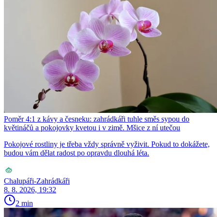
Poměr 4:1 z kávy a česneku: zahrádkáři tuhle směs sypou do
květináčů a pokojovky kvetou i v zimě. Mšice z ní utečou
Pokojové rostliny je třeba vždy správně vyživit. Pokud to dokážete,
budou vám dělat radost po opravdu dlouhá léta.
Chalupáři-Zahrádkáři
8. 8. 2026, 19:32
2 min