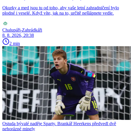
Okurky a med jsou tu od toho, aby vaše letní zahradničení bylo
plodné i veselé. Když víte, jak na to, určitě nešlápnete vedle.
Chalupáři-Zahrádkáři
8. 8. 2026, 20:38
2 min
Ostuda bývalé naděje Sparty. Brankář Heerkens předvedl dvě
nehorázné minely