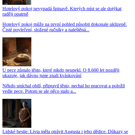
Hotelový pokoj nevypadá špinavě. Kterých míst se ale dotýkat
raději opatrně
Hotelový pokoj může na první pohled působit dokonale uklizeně.
Čisté povlečení, složené ručníky a naleštěná...
U pece zůstalo těsto, které nikdo neupekl. O 8.600 let později
ukazuje, jak dávno jsme znali kváskování
Někdo smíchal obilí, připravil těsto, nechal ho pracovat a položil
vedle pece. Potom se ale něco stalo a...
Lidské bestie: Livia měla otrávit Augusta i jeho dědice. Důkazy se