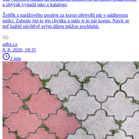
a obývák vypadá jako z katalogu
Žebřík z garážového prodeje za korun přetvořil pár v nádhernou
polici. Zabralo jim to jen chvilku a stálo je to pár korun. Navíc se
teď každé návštěvě svým dílem můžou pochlubit.
adbz.cz
8. 8. 2026, 18:35
2 min