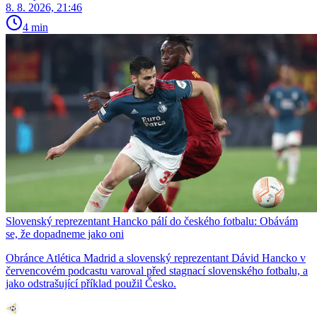
8. 8. 2026, 21:46
4 min
Slovenský reprezentant Hancko pálí do českého fotbalu: Obávám
se, že dopadneme jako oni
Obránce Atlética Madrid a slovenský reprezentant Dávid Hancko v
červencovém podcastu varoval před stagnací slovenského fotbalu, a
jako odstrašující příklad použil Česko.