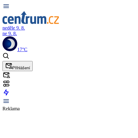
neděle 9. 8.
ne 9. 8.
17°C
Přihlášení
Reklama