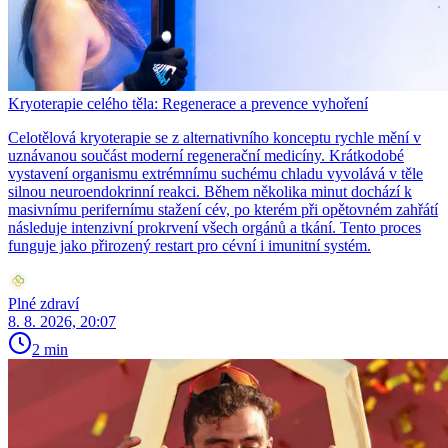
Kryoterapie celého těla: Regenerace a prevence vyhoření
Celotělová kryoterapie se z alternativního konceptu rychle mění v
uznávanou součást moderní regenerační medicíny. Krátkodobé
vystavení organismu extrémnímu suchému chladu vyvolává v těle
silnou neuroendokrinní reakci. Během několika minut dochází k
masivnímu perifernímu stažení cév, po kterém při opětovném zahřátí
následuje intenzivní prokrvení všech orgánů a tkání. Tento proces
funguje jako přirozený restart pro cévní i imunitní systém.
Plné zdraví
8. 8. 2026, 20:07
2 min