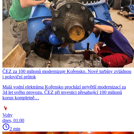
ČEZ za 100 milionů modernizuje Kořensko. Nové turbíny zvládnou
i poloviční průtok
Malá vodní elektrárna Kořensko prochází největší modernizací za
34 let svého provozu. ČEZ při investici přesahující 100 milionů
korun kompletně…
Volty
dnes, 01:00
2 min