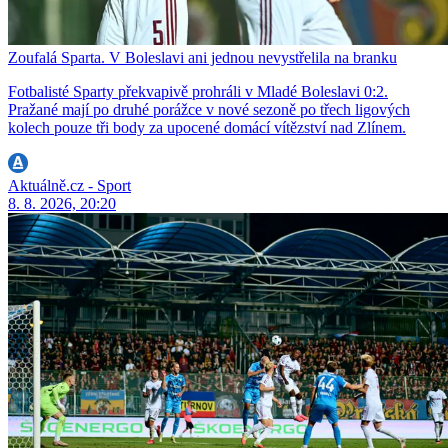
Zoufalá Sparta. V Boleslavi ani jednou nevystřelila na branku
Fotbalisté Sparty překvapivě prohráli v Mladé Boleslavi 0:2.
Pražané mají po druhé porážce v nové sezoně po třech ligových
kolech pouze tři body za upocené domácí vítězství nad Zlínem.
Aktuálně.cz - Sport
8. 8. 2026, 20:20