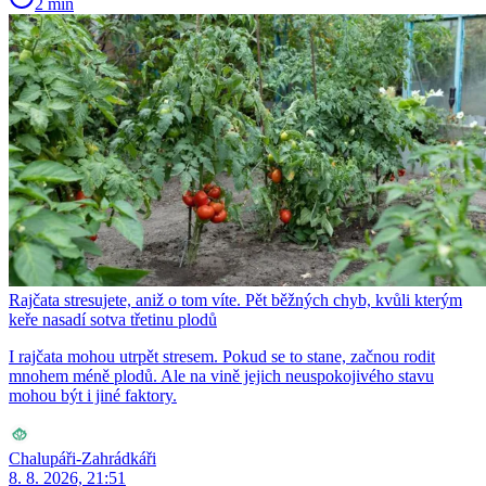
2 min
Rajčata stresujete, aniž o tom víte. Pět běžných chyb, kvůli kterým
keře nasadí sotva třetinu plodů
I rajčata mohou utrpět stresem. Pokud se to stane, začnou rodit
mnohem méně plodů. Ale na vině jejich neuspokojivého stavu
mohou být i jiné faktory.
Chalupáři-Zahrádkáři
8. 8. 2026, 21:51