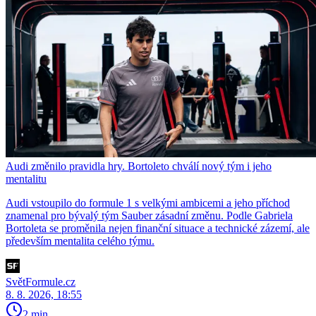
Audi změnilo pravidla hry. Bortoleto chválí nový tým i jeho
mentalitu
Audi vstoupilo do formule 1 s velkými ambicemi a jeho příchod
znamenal pro bývalý tým Sauber zásadní změnu. Podle Gabriela
Bortoleta se proměnila nejen finanční situace a technické zázemí, ale
především mentalita celého týmu.
SvětFormule.cz
8. 8. 2026, 18:55
2 min