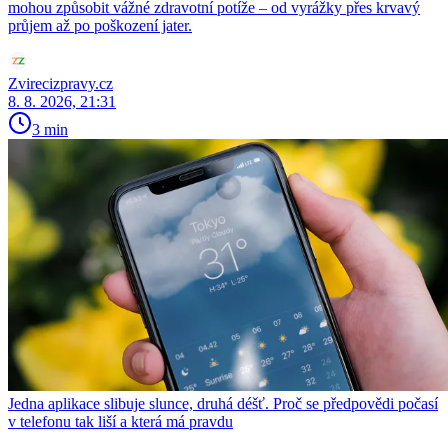
mohou způsobit vážné zdravotní potíže – od vyrážky přes krvavý
průjem až po poškození jater.
Zvirecizpravy.cz
8. 8. 2026, 21:31
3 min
Jedna aplikace slibuje slunce, druhá déšť. Proč se předpovědi počasí
v telefonu tak liší a která má pravdu