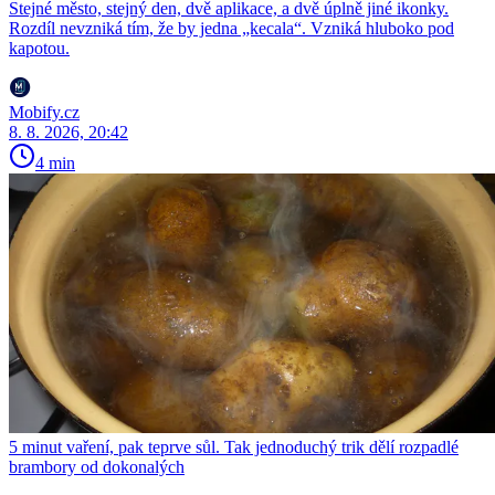
Stejné město, stejný den, dvě aplikace, a dvě úplně jiné ikonky.
Rozdíl nevzniká tím, že by jedna „kecala“. Vzniká hluboko pod
kapotou.
Mobify.cz
8. 8. 2026, 20:42
4 min
5 minut vaření, pak teprve sůl. Tak jednoduchý trik dělí rozpadlé
brambory od dokonalých