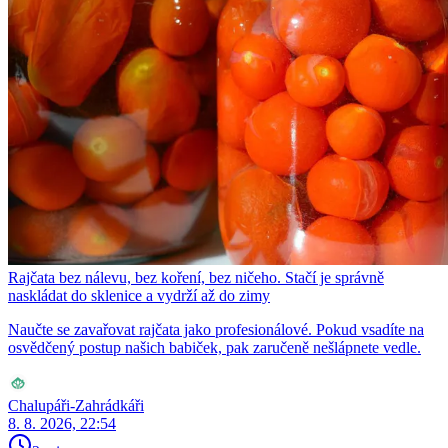
Rajčata bez nálevu, bez koření, bez ničeho. Stačí je správně
naskládat do sklenice a vydrží až do zimy
Naučte se zavařovat rajčata jako profesionálové. Pokud vsadíte na
osvědčený postup našich babiček, pak zaručeně nešlápnete vedle.
Chalupáři-Zahrádkáři
8. 8. 2026, 22:54