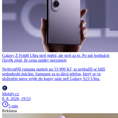
Galaxy Z Fold8 Ultra stojí jmění, ale stojí za to. Po pár hodinách
člověk zjistí, že cesta zpátky neexistuje
Nejlevnější varianta startuje na 53 999 Kč, ta nejdražší se blíží
sedmdesáti tisícům. Samsung za to dává telefon, který se ve
složeném stavu vejde do kapsy snáz než Galaxy S23 Ultra.
Mobify.cz
8. 8. 2026, 19:53
5 min
Reklama