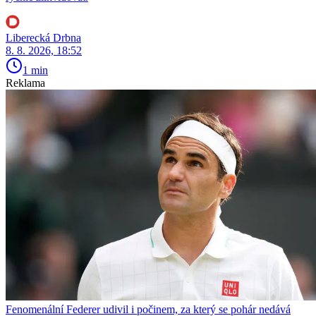
Liberecká Drbna
8. 8. 2026, 18:52
1 min
Reklama
Fenomenální Federer udivil i počinem, za který se pohár nedává