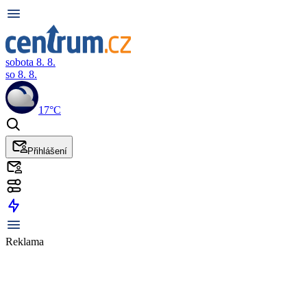
sobota 8. 8.
so 8. 8.
17°C
Přihlášení
Reklama