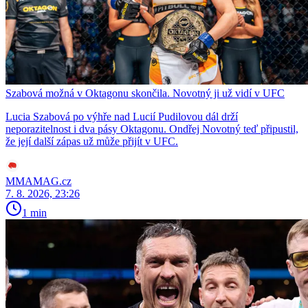
Szabová možná v Oktagonu skončila. Novotný ji už vidí v UFC
Lucia Szabová po výhře nad Lucií Pudilovou dál drží
neporazitelnost i dva pásy Oktagonu. Ondřej Novotný teď připustil,
že její další zápas už může přijít v UFC.
MMAMAG.cz
7. 8. 2026, 23:26
1 min