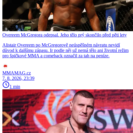
Overeem McGregora odepsal. Jeho tělo prý skončilo před pěti lety
Alistair Overeem po McGregorově neúspěšném návratu nevidí
důvod k dalšímu zápasu. Ir podle něj už nemá tělo ani životní režim
pro špičkové MMA a comeback označil za tah na peníze.
MMAMAG.cz
7. 8. 2026, 23:39
1 min