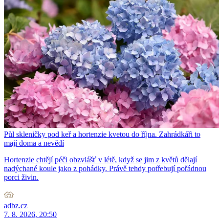
Půl skleničky pod keř a hortenzie kvetou do října. Zahrádkáři to
mají doma a nevědí
Hortenzie chtějí péči obzvlášť v létě, když se jim z květů dělají
nadýchané koule jako z pohádky. Právě tehdy potřebují pořádnou
porci živin.
adbz.cz
7. 8. 2026, 20:50