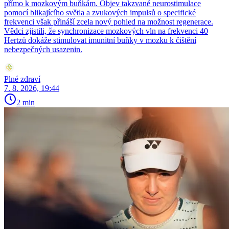
přímo k mozkovým buňkám. Objev takzvané neurostimulace
pomocí blikajícího světla a zvukových impulsů o specifické
frekvenci však přináší zcela nový pohled na možnost regenerace.
Vědci zjistili, že synchronizace mozkových vln na frekvenci 40
Hertzů dokáže stimulovat imunitní buňky v mozku k čištění
nebezpečných usazenin.
Plné zdraví
7. 8. 2026, 19:44
2 min