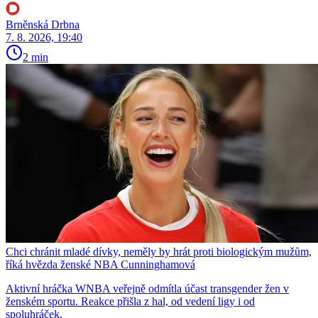
Brněnská Drbna
7. 8. 2026, 19:40
2 min
Chci chránit mladé dívky, neměly by hrát proti biologickým mužům,
říká hvězda ženské NBA Cunninghamová
Aktivní hráčka WNBA veřejně odmítla účast transgender žen v
ženském sportu. Reakce přišla z hal, od vedení ligy i od
spoluhráček.