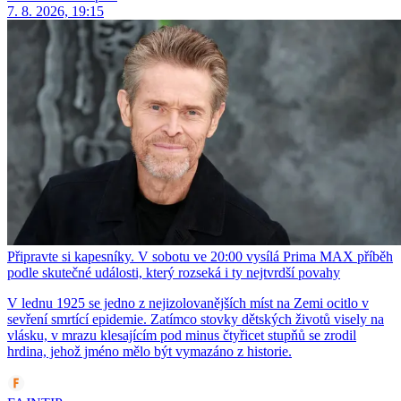
7. 8. 2026, 19:15
Připravte si kapesníky. V sobotu ve 20:00 vysílá Prima MAX příběh
podle skutečné události, který rozseká i ty nejtvrdší povahy
V lednu 1925 se jedno z nejizolovanějších míst na Zemi ocitlo v
sevření smrtící epidemie. Zatímco stovky dětských životů visely na
vlásku, v mrazu klesajícím pod minus čtyřicet stupňů se zrodil
hrdina, jehož jméno mělo být vymazáno z historie.