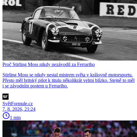
Proč Stirling Moss nikdy nezávodil za Ferrariho
Stirling Moss se nikdy nestal mistrem světa v královně motorsportu.
Přesto měl britský pilot k titulu několikrát velmi blízko. Stejně to měl
i se závodním postem u Ferrariho.
SvětFormule.cz
7. 8. 2026, 21:24
1 min