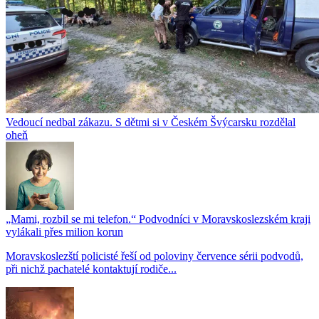
Vedoucí nedbal zákazu. S dětmi si v Českém Švýcarsku rozdělal
oheň
„Mami, rozbil se mi telefon.“ Podvodníci v Moravskoslezském kraji
vylákali přes milion korun
Moravskoslezští policisté řeší od poloviny července sérii podvodů,
při nichž pachatelé kontaktují rodiče...