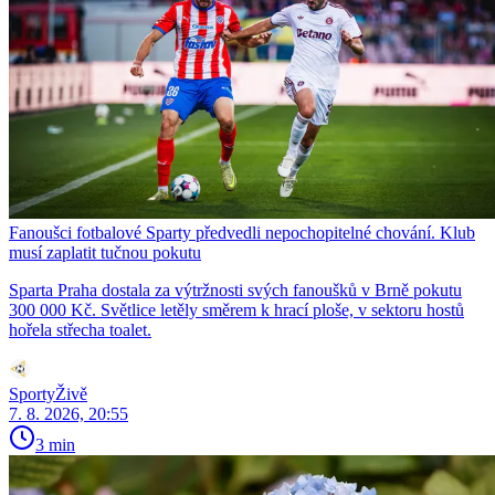
Fanoušci fotbalové Sparty předvedli nepochopitelné chování. Klub
musí zaplatit tučnou pokutu
Sparta Praha dostala za výtržnosti svých fanoušků v Brně pokutu
300 000 Kč. Světlice letěly směrem k hrací ploše, v sektoru hostů
hořela střecha toalet.
SportyŽivě
7. 8. 2026, 20:55
3 min