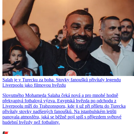
Salah je v Turecku za boha. Stovky fanoušků přivítaly legendu
Liverpoolu jako filmovou hvězdu
Slovutného Mohameda Salaha čeká nová a pro mnohé hodně
překvapivá fotbalová výzva. Egyptská hvězda po odchodu z
Liverpoolu míří do Trabzonsporu, kde ji už při příletu do Turecka
přivítaly stovky nadšených fanoušků. Na istanbulském letišti
panovala atmosféra, jaká se běžně pojí spíš s příjezdem světové
hudební hvězdy než fotbalisty.