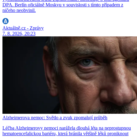
DPA. Berlín oficiálně Moskvu v souvislosti s tímto případem z
ničeho neobvinil.
Aktuálně.cz - Zprávy
7. 8. 2026, 20:23
Alzheimerova nemoc: Světlo a zvuk zpomalují průběh
Léčba Alzheimerovy nemoci narážela dlouhá léta na neprostupnou
hematoencefalickou bariéru, která bránila většině léků proniknout