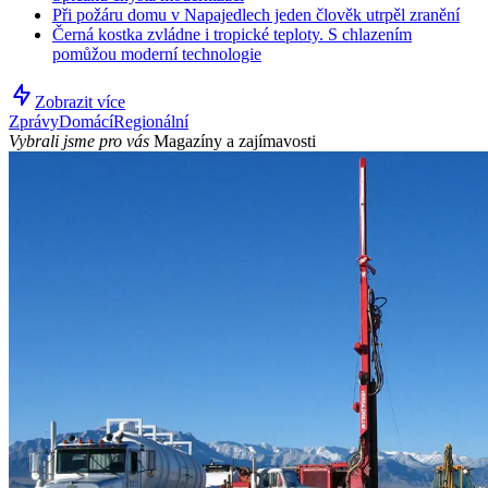
Při požáru domu v Napajedlech jeden člověk utrpěl zranění
Černá kostka zvládne i tropické teploty. S chlazením
pomůžou moderní technologie
Zobrazit více
Zprávy
Domácí
Regionální
Vybrali jsme pro vás
Magazíny a zajímavosti