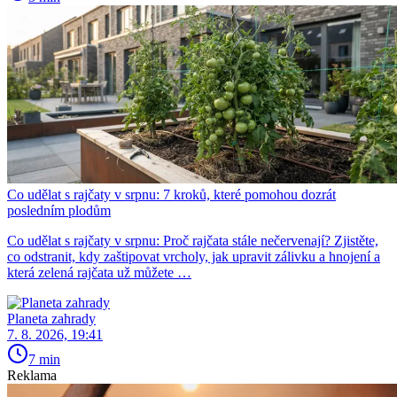
Co udělat s rajčaty v srpnu: 7 kroků, které pomohou dozrát
posledním plodům
Co udělat s rajčaty v srpnu: Proč rajčata stále nečervenají? Zjistěte,
co odstranit, kdy zaštipovat vrcholy, jak upravit zálivku a hnojení a
která zelená rajčata už můžete …
Planeta zahrady
7. 8. 2026, 19:41
7 min
Reklama