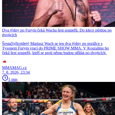
Dva týdny po Furym čeká Wacha šest soupeřů. Do klece půjdou po
dvojicích
Šestačtyřicetiletý Mariusz Wach se jen dva týdny po porážce s
Tysonem Furym vrací do PRIME SHOW MMA. V Koszalinu ho
čeká šest soupeřů, kteří se proti němu budou střídat po dvojicích.
MMAMAG.cz
7. 8. 2026, 23:34
1 min