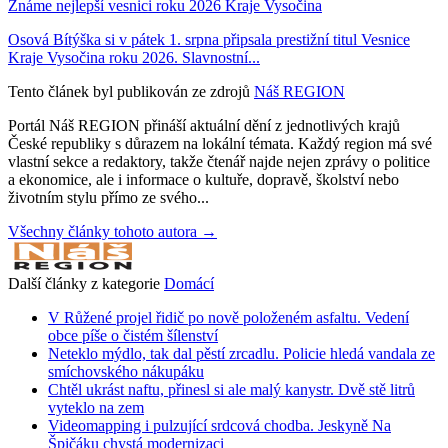
Známe nejlepší vesnici roku 2026 Kraje Vysočina
Osová Bítýška si v pátek 1. srpna připsala prestižní titul Vesnice
Kraje Vysočina roku 2026. Slavnostní...
Tento článek byl publikován ze zdrojů
Náš REGION
Portál Náš REGION přináší aktuální dění z jednotlivých krajů
České republiky s důrazem na lokální témata. Každý region má své
vlastní sekce a redaktory, takže čtenář najde nejen zprávy o politice
a ekonomice, ale i informace o kultuře, dopravě, školství nebo
životním stylu přímo ze svého...
Všechny články tohoto autora →
Další články z kategorie
Domácí
V Růžené projel řidič po nově položeném asfaltu. Vedení
obce píše o čistém šílenství
Neteklo mýdlo, tak dal pěstí zrcadlu. Policie hledá vandala ze
smíchovského nákupáku
Chtěl ukrást naftu, přinesl si ale malý kanystr. Dvě stě litrů
vyteklo na zem
Videomapping i pulzující srdcová chodba. Jeskyně Na
Špičáku chystá modernizaci