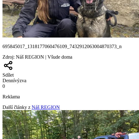
695845017_1318177060476109_7432912063004870373_n
Zdroj
:
Náš REGION | Všude doma
Sdílet
Denní
výzva
0
Reklama
Další články z
Náš REGION