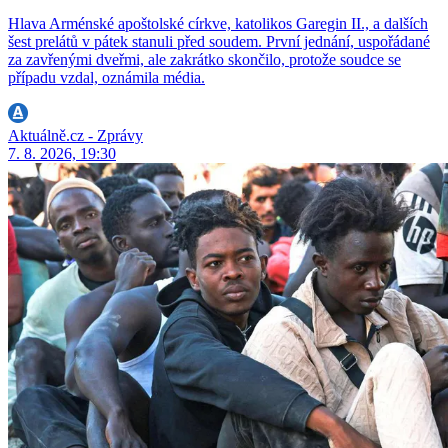
Hlava Arménské apoštolské církve, katolikos Garegin II., a dalších
šest prelátů v pátek stanuli před soudem. První jednání, uspořádané
za zavřenými dveřmi, ale zakrátko skončilo, protože soudce se
případu vzdal, oznámila média.
Aktuálně.cz - Zprávy
7. 8. 2026, 19:30