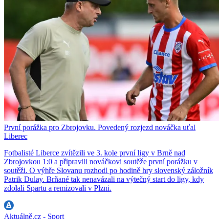
První porážka pro Zbrojovku. Povedený rozjezd nováčka uťal
Liberec
Fotbalisté Liberce zvítězili ve 3. kole první ligy v Brně nad
Zbrojovkou 1:0 a připravili nováčkovi soutěže první porážku v
soutěži. O výhře Slovanu rozhodl po hodině hry slovenský záložník
Patrik Dulay. Brňané tak nenavázali na výtečný start do ligy, kdy
zdolali Spartu a remizovali v Plzni.
Aktuálně.cz - Sport