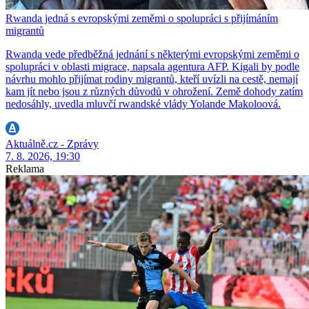
Rwanda jedná s evropskými zeměmi o spolupráci s přijímáním
migrantů
Rwanda vede předběžná jednání s některými evropskými zeměmi o
spolupráci v oblasti migrace, napsala agentura AFP. Kigali by podle
návrhu mohlo přijímat rodiny migrantů, kteří uvízli na cestě, nemají
kam jít nebo jsou z různých důvodů v ohrožení. Země dohody zatím
nedosáhly, uvedla mluvčí rwandské vlády Yolande Makoloová.
Aktuálně.cz - Zprávy
7. 8. 2026, 19:30
Reklama