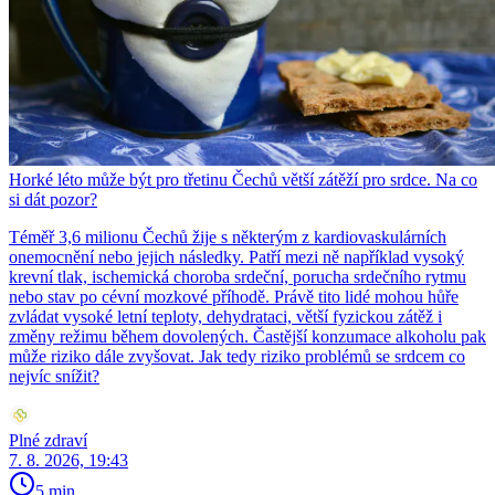
Horké léto může být pro třetinu Čechů větší zátěží pro srdce. Na co
si dát pozor?
Téměř 3,6 milionu Čechů žije s některým z kardiovaskulárních
onemocnění nebo jejich následky. Patří mezi ně například vysoký
krevní tlak, ischemická choroba srdeční, porucha srdečního rytmu
nebo stav po cévní mozkové příhodě. Právě tito lidé mohou hůře
zvládat vysoké letní teploty, dehydrataci, větší fyzickou zátěž i
změny režimu během dovolených. Častější konzumace alkoholu pak
může riziko dále zvyšovat. Jak tedy riziko problémů se srdcem co
nejvíc snížit?
Plné zdraví
7. 8. 2026, 19:43
5 min