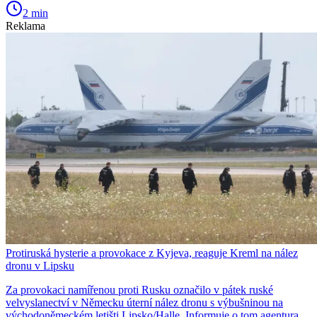
2 min
Reklama
Protiruská hysterie a provokace z Kyjeva, reaguje Kreml na nález
dronu v Lipsku
Za provokaci namířenou proti Rusku označilo v pátek ruské
velvyslanectví v Německu úterní nález dronu s výbušninou na
východoněmeckém letišti Lipsko/Halle. Informuje o tom agentura