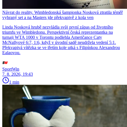
Návrat do reality. Wimbledonská šampionka Nosková ztratila téměř
vyhraný set a na Masters jde překvapivě z kola ven
Linda Nosková hrubě nezvládla svůj první zápas od životního
triumfu ve Wimbledonu. Perspektivní česká reprezentantka na
turnaji WTA 1000 v Torontu podlehla Američance Caty
McNallyové 6:7, 1:6, když v úvodní sadě neudržela vedení 5:1.
Překvapivá vítězka se ve třetím kole utká s Filipínkou Alexandrou
Ealaovou.
SportWin
7. 8. 2026, 19:43
1 min