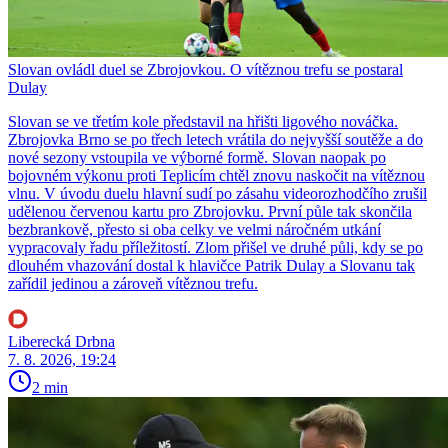
Slovan ovládl duel se Zbrojovkou. O vítěznou trefu se postaral
Dulay
Slovan se ve třetím kole představil na hřišti ligového nováčka.
Zbrojovka Brno se po třech letech vrátila do nejvyšší soutěže a do
nové sezony vstoupila ve výborné formě. Slovan naopak po
bojovném výkonu proti Teplicím chtěl znovu naskočit na vítěznou
vlnu. V úvodu duelu hlavní sudí po zásahu videorozhodčího zrušil
udělenou červenou kartu pro Zbrojovku. První půle tak skončila
bezbrankově, přesto si oba celky ve velmi náročném utkání
vypracovaly řadu příležitostí. Zlom přišel ve druhé půli, kdy se po
dlouhém vhazování dostal k hlavičce Patrik Dulay a Slovanu tak
zařídil jedinou a zároveň vítěznou trefu.
Liberecká Drbna
7. 8. 2026, 19:24
2 min