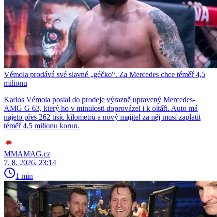
Vémola prodává své slavné „géčko“. Za Mercedes chce téměř 4,5
milionu
Karlos Vémola poslal do prodeje výrazně upravený Mercedes-
AMG G 63, který ho v minulosti doprovázel i k oltáři. Auto má
najeto přes 262 tisíc kilometrů a nový majitel za něj musí zaplatit
téměř 4,5 milionu korun.
MMAMAG.cz
7. 8. 2026, 23:14
1 min