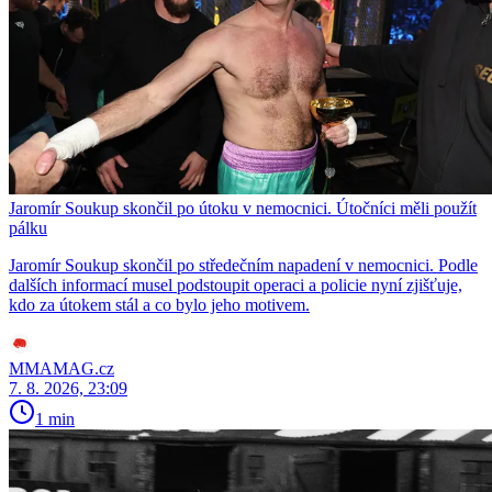
Jaromír Soukup skončil po útoku v nemocnici. Útočníci měli použít
pálku
Jaromír Soukup skončil po středečním napadení v nemocnici. Podle
dalších informací musel podstoupit operaci a policie nyní zjišťuje,
kdo za útokem stál a co bylo jeho motivem.
MMAMAG.cz
7. 8. 2026, 23:09
1 min