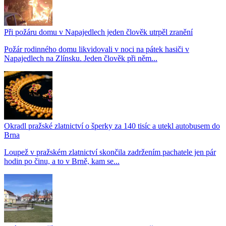
Při požáru domu v Napajedlech jeden člověk utrpěl zranění
Požár rodinného domu likvidovali v noci na pátek hasiči v
Napajedlech na Zlínsku. Jeden člověk při něm...
Okradl pražské zlatnictví o šperky za 140 tisíc a utekl autobusem do
Brna
Loupež v pražském zlatnictví skončila zadržením pachatele jen pár
hodin po činu, a to v Brně, kam se...