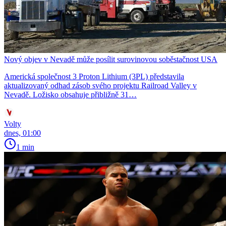
Nový objev v Nevadě může posílit surovinovou soběstačnost USA
Americká společnost 3 Proton Lithium (3PL) představila
aktualizovaný odhad zásob svého projektu Railroad Valley v
Nevadě. Ložisko obsahuje přibližně 31…
Volty
dnes, 01:00
1 min