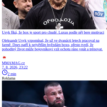
Usyk říká, že box je sport pro chudé. Luxus podle něj bere motivaci
Oleksandr Usyk vzpomínal, že už ve dvanácti letech pracoval na
farmě. Dnes patří k největším hvězdám boxu, přesto tvrdí, že
pohodlný život může bojovníkovi vzít ochotu ráno vstát a trénovat.
MMAMAG.cz
7. 8. 2026, 23:22
2 min
Reklama