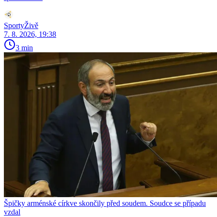
SportyŽivě
7. 8. 2026, 19:38
3 min
Špičky arménské církve skončily před soudem. Soudce se případu
vzdal