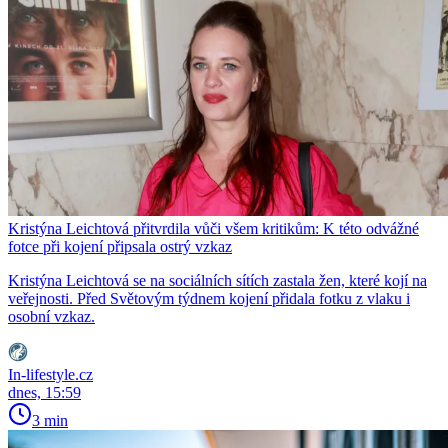
Kristýna Leichtová přitvrdila vůči všem kritikům: K této odvážné
fotce při kojení připsala ostrý vzkaz
Kristýna Leichtová se na sociálních sítích zastala žen, které kojí na
veřejnosti. Před Světovým týdnem kojení přidala fotku z vlaku i
osobní vzkaz.
In-lifestyle.cz
dnes, 15:59
3 min