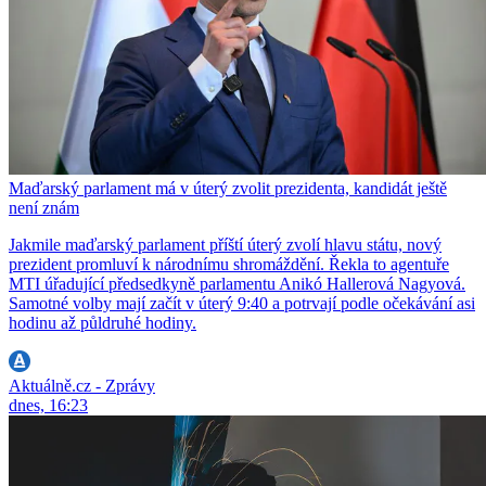
Maďarský parlament má v úterý zvolit prezidenta, kandidát ještě
není znám
Jakmile maďarský parlament příští úterý zvolí hlavu státu, nový
prezident promluví k národnímu shromáždění. Řekla to agentuře
MTI úřadující předsedkyně parlamentu Anikó Hallerová Nagyová.
Samotné volby mají začít v úterý 9:40 a potrvají podle očekávání asi
hodinu až půldruhé hodiny.
Aktuálně.cz - Zprávy
dnes, 16:23