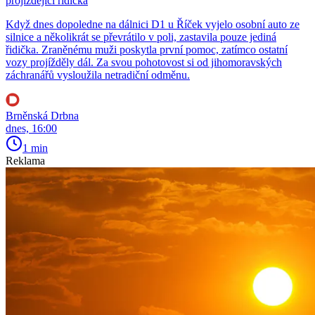
projíždějící řidička
Když dnes dopoledne na dálnici D1 u Říček vyjelo osobní auto ze
silnice a několikrát se převrátilo v poli, zastavila pouze jediná
řidička. Zraněnému muži poskytla první pomoc, zatímco ostatní
vozy projížděly dál. Za svou pohotovost si od jihomoravských
záchranářů vysloužila netradiční odměnu.
Brněnská Drbna
dnes, 16:00
1 min
Reklama