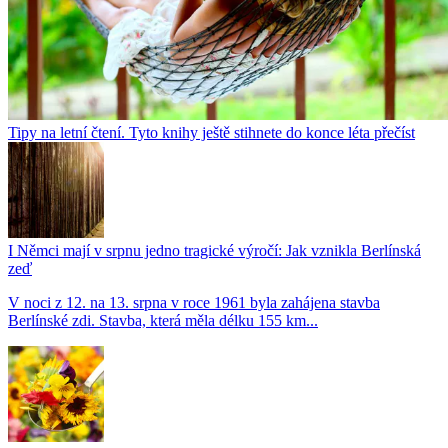
Tipy na letní čtení. Tyto knihy ještě stihnete do konce léta přečíst
I Němci mají v srpnu jedno tragické výročí: Jak vznikla Berlínská
zeď
V noci z 12. na 13. srpna v roce 1961 byla zahájena stavba
Berlínské zdi. Stavba, která měla délku 155 km...