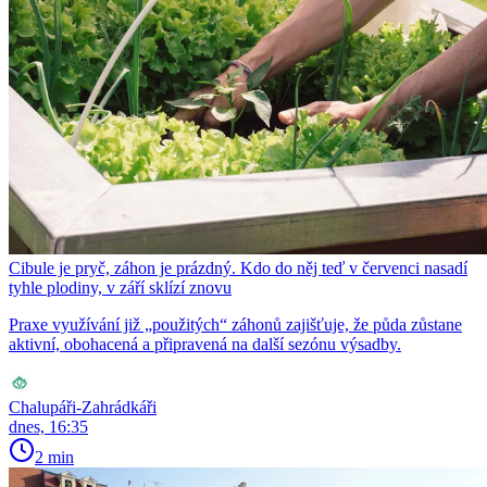
Cibule je pryč, záhon je prázdný. Kdo do něj teď v červenci nasadí
tyhle plodiny, v září sklízí znovu
Praxe využívání již „použitých“ záhonů zajišťuje, že půda zůstane
aktivní, obohacená a připravená na další sezónu výsadby.
Chalupáři-Zahrádkáři
dnes, 16:35
2 min