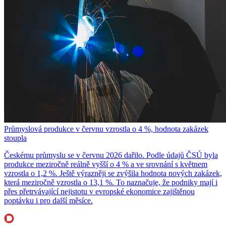
Průmyslová produkce v červnu vzrostla o 4 %, hodnota zakázek
stoupla
Českému průmyslu se v červnu 2026 dařilo. Podle údajů ČSÚ byla
produkce meziročně reálně vyšší o 4 % a ve srovnání s květnem
vzrostla o 1,2 %. Ještě výrazněji se zvýšila hodnota nových zakázek,
která meziročně vzrostla o 13,1 %. To naznačuje, že podniky mají i
přes přetrvávající nejistotu v evropské ekonomice zajištěnou
poptávku i pro další měsíce.