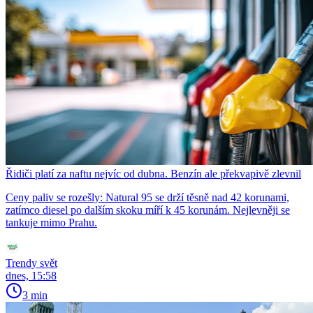
Řidiči platí za naftu nejvíc od dubna. Benzín ale překvapivě zlevnil
Ceny paliv se rozešly: Natural 95 se drží těsně nad 42 korunami,
zatímco diesel po dalším skoku míří k 45 korunám. Nejlevněji se
tankuje mimo Prahu.
Trendy svět
dnes, 15:58
3 min