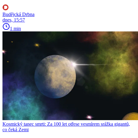
Budějcká Drbna
dnes, 15:57
1 min
Kosmický tanec smrti: Za 100 let otřese vesmírem srážka gigantů,
co čeká Zemi