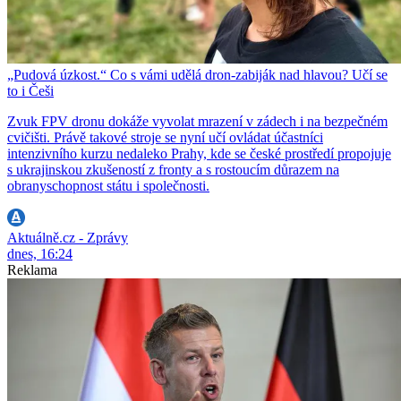
„Pudová úzkost.“ Co s vámi udělá dron-zabiják nad hlavou? Učí se
to i Češi
Zvuk FPV dronu dokáže vyvolat mrazení v zádech i na bezpečném
cvičišti. Právě takové stroje se nyní učí ovládat účastníci
intenzivního kurzu nedaleko Prahy, kde se české prostředí propojuje
s ukrajinskou zkušeností z fronty a s rostoucím důrazem na
obranyschopnost státu i společnosti.
Aktuálně.cz - Zprávy
dnes, 16:24
Reklama