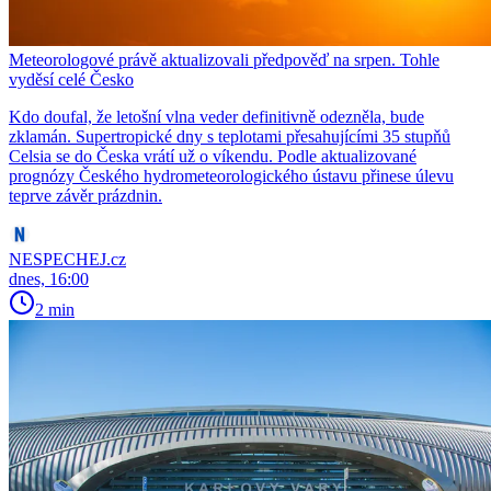
Meteorologové právě aktualizovali předpověď na srpen. Tohle
vyděsí celé Česko
Kdo doufal, že letošní vlna veder definitivně odezněla, bude
zklamán. Supertropické dny s teplotami přesahujícími 35 stupňů
Celsia se do Česka vrátí už o víkendu. Podle aktualizované
prognózy Českého hydrometeorologického ústavu přinese úlevu
teprve závěr prázdnin.
NESPECHEJ.cz
dnes, 16:00
2 min