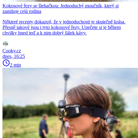
Kokosové řezy se šlehačkou: Jednoduchý moučník, který si
zamiluje celá rodina
Některé recepty dokazují, že v jednoduchosti je skutečně krása.
Přesně takové jsou i tyto kokosové řezy. Upečete si je během
chvilky hned teď a k nim dobrý šálek kávy.
Cooky.cz
dnes, 16:25
2 min