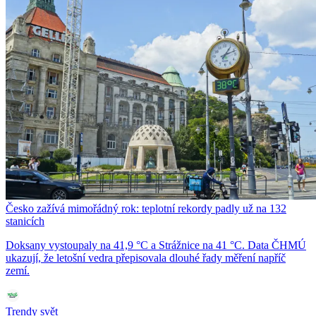
Česko zažívá mimořádný rok: teplotní rekordy padly už na 132
stanicích
Doksany vystoupaly na 41,9 °C a Strážnice na 41 °C. Data ČHMÚ
ukazují, že letošní vedra přepisovala dlouhé řady měření napříč
zemí.
Trendy svět