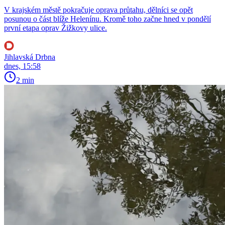
V krajském městě pokračuje oprava průtahu, dělníci se opět
posunou o část blíže Helenínu. Kromě toho začne hned v pondělí
první etapa oprav Žižkovy ulice.
Jihlavská Drbna
dnes, 15:58
2 min