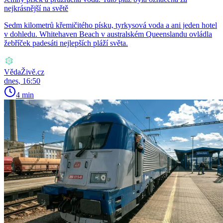
nejkrásnější na světě
Sedm kilometrů křemičitého písku, tyrkysová voda a ani jeden hotel
v dohledu. Whitehaven Beach v australském Queenslandu ovládla
žebříček padesáti nejlepších pláží světa.
VědaŽivě.cz
dnes, 16:50
4 min