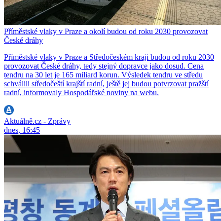
Příměstské vlaky v Praze a okolí budou od roku 2030 provozovat
České dráhy
Příměstské vlaky v Praze a Středočeském kraji budou od roku 2030
provozovat České dráhy, tedy stejný dopravce jako dosud. Cena
tendru na 30 let je 165 miliard korun. Výsledek tendru ve středu
schválili středočeští krajští radní, ještě jej budou potvrzovat pražští
radní, informovaly Hospodářské noviny na webu.
Aktuálně.cz - Zprávy
dnes, 16:45