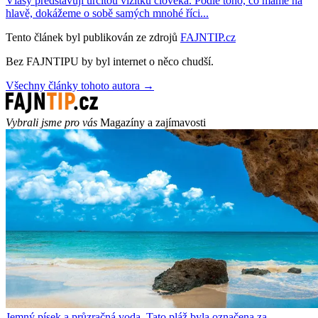
Vlasy představují určitou vizitku člověka. Podle toho, co máme na
hlavě, dokážeme o sobě samých mnohé říci...
Tento článek byl publikován ze zdrojů
FAJNTIP.cz
Bez FAJNTIPU by byl internet o něco chudší.
Všechny články tohoto autora →
Vybrali jsme pro vás
Magazíny a zajímavosti
Jemný písek a průzračná voda. Tato pláž byla označena za