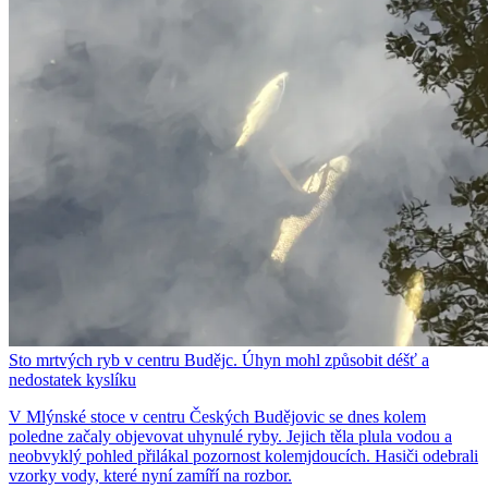
Sto mrtvých ryb v centru Budějc. Úhyn mohl způsobit déšť a
nedostatek kyslíku
V Mlýnské stoce v centru Českých Budějovic se dnes kolem
poledne začaly objevovat uhynulé ryby. Jejich těla plula vodou a
neobvyklý pohled přilákal pozornost kolemjdoucích. Hasiči odebrali
vzorky vody, které nyní zamíří na rozbor.