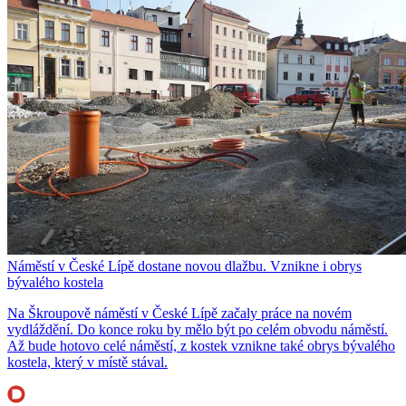
Náměstí v České Lípě dostane novou dlažbu. Vznikne i obrys
bývalého kostela
Na Škroupově náměstí v České Lípě začaly práce na novém
vydláždění. Do konce roku by mělo být po celém obvodu náměstí.
Až bude hotovo celé náměstí, z kostek vznikne také obrys bývalého
kostela, který v místě stával.