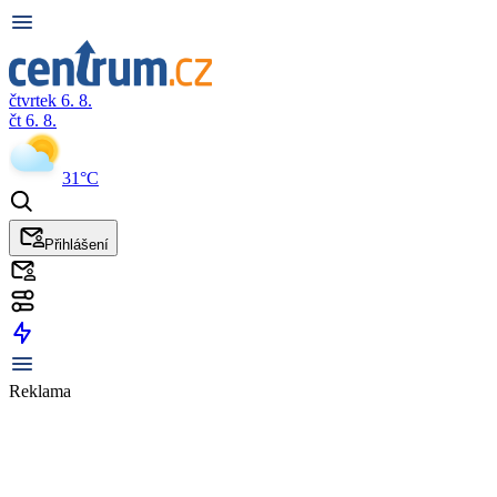
čtvrtek 6. 8.
čt 6. 8.
31°C
Přihlášení
Reklama