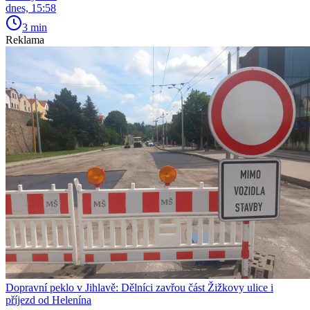
dnes, 15:58
3 min
Reklama
Dopravní peklo v Jihlavě: Dělníci zavřou část Žižkovy ulice i
příjezd od Helenína