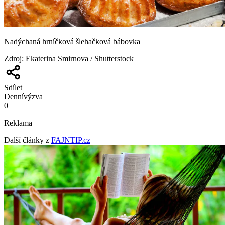
Nadýchaná hrníčková šlehačková bábovka
Zdroj
:
Ekaterina Smirnova / Shutterstock
Sdílet
Denní
výzva
0
Reklama
Další články z
FAJNTIP.cz