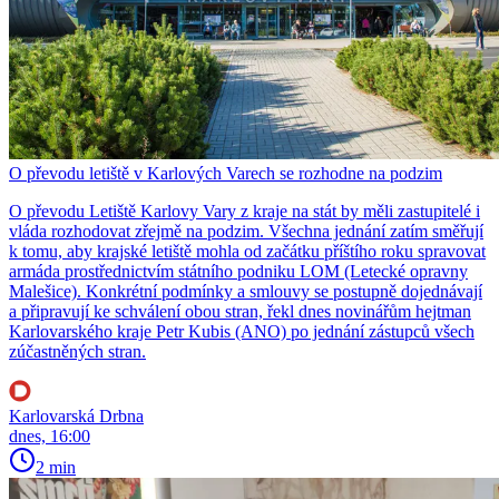
O převodu letiště v Karlových Varech se rozhodne na podzim
O převodu Letiště Karlovy Vary z kraje na stát by měli zastupitelé i
vláda rozhodovat zřejmě na podzim. Všechna jednání zatím směřují
k tomu, aby krajské letiště mohla od začátku příštího roku spravovat
armáda prostřednictvím státního podniku LOM (Letecké opravny
Malešice). Konkrétní podmínky a smlouvy se postupně dojednávají
a připravují ke schválení obou stran, řekl dnes novinářům hejtman
Karlovarského kraje Petr Kubis (ANO) po jednání zástupců všech
zúčastněných stran.
Karlovarská Drbna
dnes, 16:00
2 min