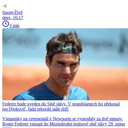
SportyŽivě
dnes, 16:17
3 min
Federer bude uveden do Síně slávy. V grandslamech ho překonal
jen Djokovič, řadu rekordů stále drží
Vstupenky na ceremoniál v Newportu se vyprodaly za dvě minuty.
Roger Federer vstoupí do Mezinárodní tenisové síně slávy 29. srpna