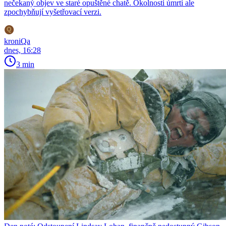
nečekaný objev ve staré opuštěné chatě. Okolnosti úmrtí ale
zpochybňují vyšetřovací verzi.
kroniQa
dnes, 16:28
3 min