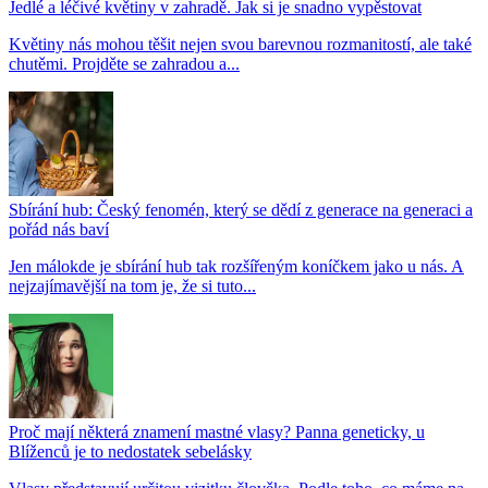
Jedlé a léčivé květiny v zahradě. Jak si je snadno vypěstovat
Květiny nás mohou těšit nejen svou barevnou rozmanitostí, ale také
chutěmi. Projděte se zahradou a...
Sbírání hub: Český fenomén, který se dědí z generace na generaci a
pořád nás baví
Jen málokde je sbírání hub tak rozšířeným koníčkem jako u nás. A
nejzajímavější na tom je, že si tuto...
Proč mají některá znamení mastné vlasy? Panna geneticky, u
Blíženců je to nedostatek sebelásky