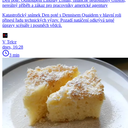
Den poté: Odstoupení Lindsay Lohan, finančně nedostupný Gibson,
nereálný příběh a zákaz pro pracovníky americké agentury
Katastrofický snímek Den poté s Dennisem Quaidem v hlavní roli
přinesl řadu technických výzev. Pozadí natáčení odkrývá tajné
úpravy scénáře i posměch vědců.
V Telce
dnes, 16:28
3 min