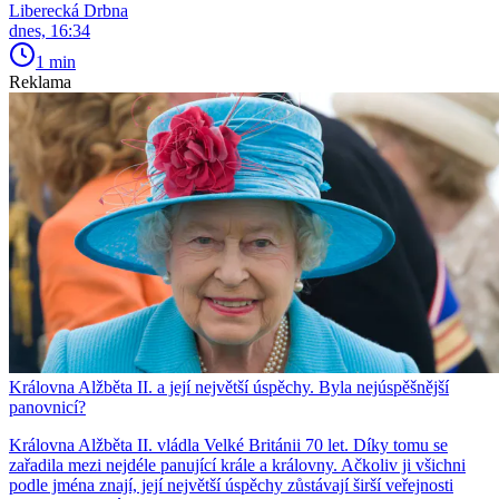
Liberecká Drbna
dnes, 16:34
1 min
Reklama
Královna Alžběta II. a její největší úspěchy. Byla nejúspěšnější
panovnicí?
Královna Alžběta II. vládla Velké Británii 70 let. Díky tomu se
zařadila mezi nejdéle panující krále a královny. Ačkoliv ji všichni
podle jména znají, její největší úspěchy zůstávají širší veřejnosti