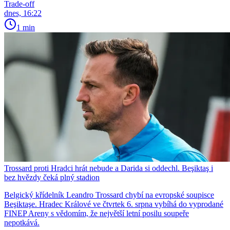
Trade-off
dnes, 16:22
1 min
Trossard proti Hradci hrát nebude a Darida si oddechl. Beşiktaş i
bez hvězdy čeká plný stadion
Belgický křídelník Leandro Trossard chybí na evropské soupisce
Beşiktaşe. Hradec Králové ve čtvrtek 6. srpna vybíhá do vyprodané
FINEP Areny s vědomím, že největší letní posilu soupeře
nepotkává.