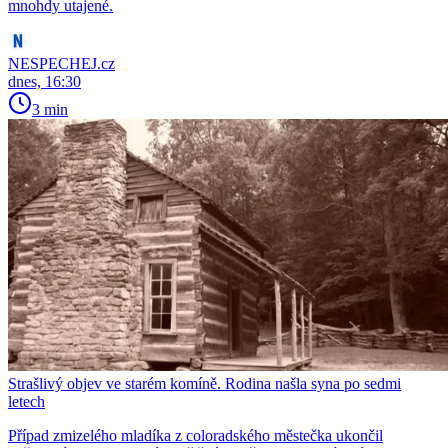
mnohdy utajené.
NESPECHEJ.cz
dnes, 16:30
3 min
Strašlivý objev ve starém komíně. Rodina našla syna po sedmi
letech
Případ zmizelého mladíka z coloradského městečka ukončil