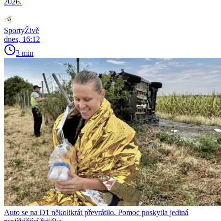
2026.
SportyŽivě
dnes, 16:12
3 min
Auto se na D1 několikrát převrátilo. Pomoc poskytla jediná