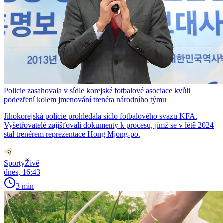
Policie zasahovala v sídle korejské fotbalové asociace kvůli
podezření kolem jmenování trenéra národního týmu
Jihokorejská policie prohledala sídlo fotbalového svazu KFA.
Vyšetřovatelé zajišťovali dokumenty k procesu, jímž se v létě 2024
stal trenérem reprezentace Hong Mjong-po.
SportyŽivě
dnes, 16:43
3 min