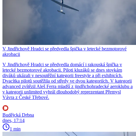
V Jindřichově Hradci se předvedla špička v letecké bezmotorové
akrobacii
V Jindřichově Hradci se předvedla domácí i rakouská špička v
letecké bezmotorové akrobacii. Piloti kluzáků se dnes stovkám
diváků ukázali v nesoutěžní kategorii freestyle a při exhibicích.
Dvacítka pilotů soutěžila od středy ve dvou kategoriích. V kategorii
advanced zvítězil Aleš Ferra mladší z jindřichohradecké aeroklubu a
v kategorii unlimited vyhrál dlouhodobý reprezentant Přemysl
Vávra z České Třebové.
Budějcká Drbna
dnes, 17:14
1 min