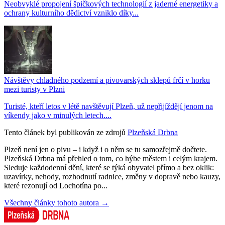
Neobvyklé propojení špičkových technologií z jaderné energetiky a
ochrany kulturního dědictví vzniklo díky...
Návštěvy chladného podzemí a pivovarských sklepů frčí v horku
mezi turisty v Plzni
Turisté, kteří letos v létě navštěvují Plzeň, už nepřijíždějí jenom na
víkendy jako v minulých letech....
Tento článek byl publikován ze zdrojů
Plzeňská Drbna
Plzeň není jen o pivu – i když i o něm se tu samozřejmě dočtete.
Plzeňská Drbna má přehled o tom, co hýbe městem i celým krajem.
Sleduje každodenní dění, které se týká obyvatel přímo a bez oklik:
uzavírky, nehody, rozhodnutí radnice, změny v dopravě nebo kauzy,
které rezonují od Lochotína po...
Všechny články tohoto autora →