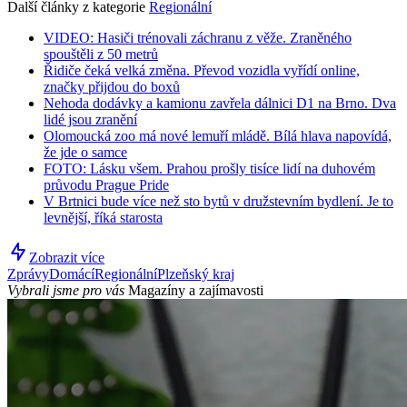
Další články z kategorie
Regionální
VIDEO: Hasiči trénovali záchranu z věže. Zraněného
spouštěli z 50 metrů
Řidiče čeká velká změna. Převod vozidla vyřídí online,
značky přijdou do boxů
Nehoda dodávky a kamionu zavřela dálnici D1 na Brno. Dva
lidé jsou zranění
Olomoucká zoo má nové lemuří mládě. Bílá hlava napovídá,
že jde o samce
FOTO: Lásku všem. Prahou prošly tisíce lidí na duhovém
průvodu Prague Pride
V Brtnici bude více než sto bytů v družstevním bydlení. Je to
levnější, říká starosta
Zobrazit více
Zprávy
Domácí
Regionální
Plzeňský kraj
Vybrali jsme pro vás
Magazíny a zajímavosti