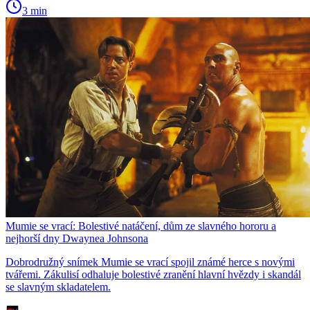
3 min
Mumie se vrací: Bolestivé natáčení, dům ze slavného hororu a
nejhorší dny Dwaynea Johnsona
Dobrodružný snímek Mumie se vrací spojil známé herce s novými
tvářemi. Zákulisí odhaluje bolestivé zranění hlavní hvězdy i skandál
se slavným skladatelem.