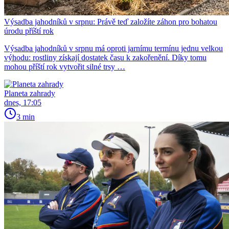
Výsadba jahodníků v srpnu: Právě teď založíte záhon pro bohatou
úrodu příští rok
Výsadba jahodníků v srpnu má oproti jarnímu termínu jednu velkou
výhodu: rostliny získají dostatek času k zakořenění. Díky tomu
mohou příští rok vytvořit silné trsy …
Planeta zahrady
dnes, 17:05
3 min