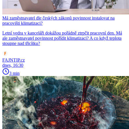
Má zaměstnavatel dle českých zákonů povinnost instalovat na
pracovišti klimatizaci?
Letní vedra v kanceláři dokážou pořádně ztrpčit pracovní den. Má
ale zaměstnavatel povinnost pořídit klimatizaci? A co když teplota
stoupne nad třicítku?
FAJNTIP.cz
dnes, 16:30
3 min