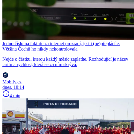
Jedno číslo na faktuře za internet prozradí, jestli (ne)přeplácíte.
Většina Čechů ho nikdy nekontrolovala
Nejde o částku, kterou každý měsíc zaplatíte. Rozhodující je název
tarifu a rychlost, která se za ním skrývá.
Mobify.cz
dnes, 18:14
4 min