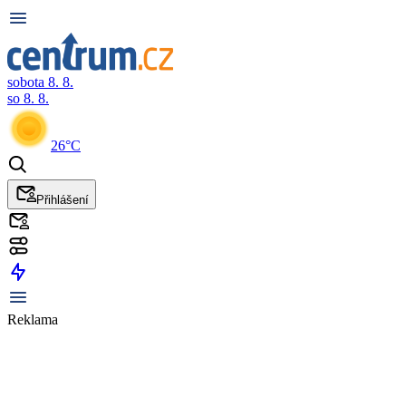
sobota 8. 8.
so 8. 8.
26°C
Přihlášení
Reklama