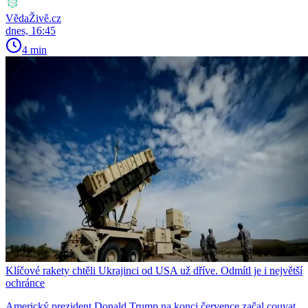
VědaŽivě.cz
dnes, 16:45
4 min
Klíčové rakety chtěli Ukrajinci od USA už dříve. Odmítl je i největší
ochránce
Americký prezident Donald Trump na konci července začal couvat