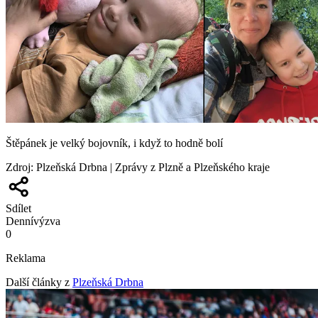
Štěpánek je velký bojovník, i když to hodně bolí
Zdroj
:
Plzeňská Drbna | Zprávy z Plzně a Plzeňského kraje
Sdílet
Denní
výzva
0
Reklama
Další články z
Plzeňská Drbna