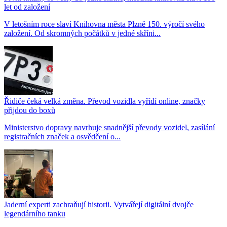
let od založení
V letošním roce slaví Knihovna města Plzně 150. výročí svého
založení. Od skromných počátků v jedné skříni...
Řidiče čeká velká změna. Převod vozidla vyřídí online, značky
přijdou do boxů
Ministerstvo dopravy navrhuje snadnější převody vozidel, zasílání
registračních značek a osvědčení o...
Jaderní experti zachraňují historii. Vytvářejí digitální dvojče
legendárního tanku