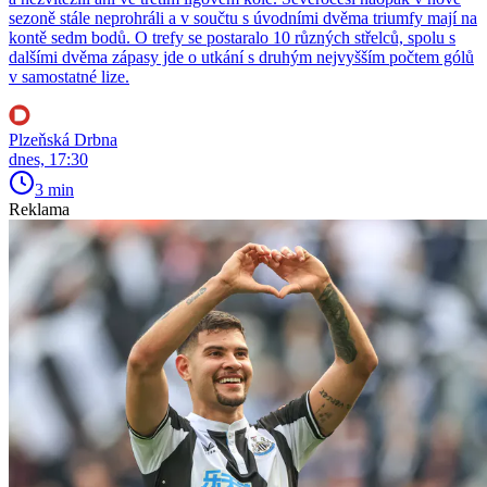
sezoně stále neprohráli a v součtu s úvodními dvěma triumfy mají na
kontě sedm bodů. O trefy se postaralo 10 různých střelců, spolu s
dalšími dvěma zápasy jde o utkání s druhým nejvyšším počtem gólů
v samostatné lize.
Plzeňská Drbna
dnes, 17:30
3 min
Reklama