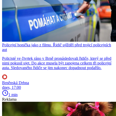
Policejní honička jako z filmu. Řidič ujížděl před trojicí policejních
aut
Policisté ve čtvrtek ráno v Brně pronásledovali řidiče, který se před
nimi pokusil ujet. Do akce musela být zapojena celkem tři policejní
auta. Sledovaného řidiče se jim nakonec dopadnout podařilo.
Brněnská Drbna
dnes, 17:00
1 min
Reklama