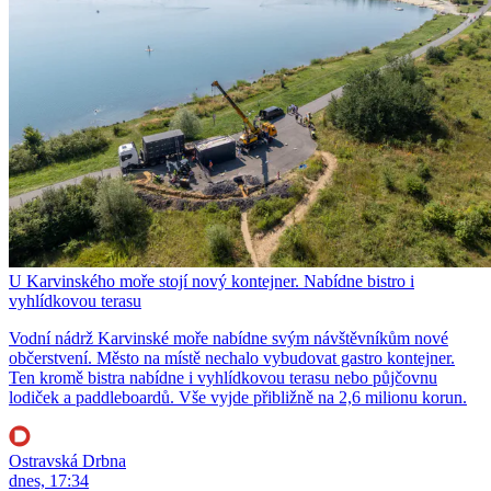
U Karvinského moře stojí nový kontejner. Nabídne bistro i
vyhlídkovou terasu
Vodní nádrž Karvinské moře nabídne svým návštěvníkům nové
občerstvení. Město na místě nechalo vybudovat gastro kontejner.
Ten kromě bistra nabídne i vyhlídkovou terasu nebo půjčovnu
lodiček a paddleboardů. Vše vyjde přibližně na 2,6 milionu korun.
Ostravská Drbna
dnes, 17:34