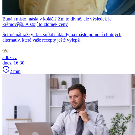
Banán místo másla v koláči? Zní to divně, ale výsledek je
krémovější. A stojí to zlomek ceny
Šetrné náhražky: Jak snížit náklady na máslo pomocí chutných
alternativ, které vaše recepty ještě vylepší.
adbz.cz
dnes, 16:30
2 min