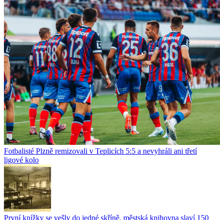
Fotbalisté Plzně remizovali v Teplicích 5:5 a nevyhráli ani třetí
ligové kolo
První knížky se vešly do jedné skříně, městská knihovna slaví 150