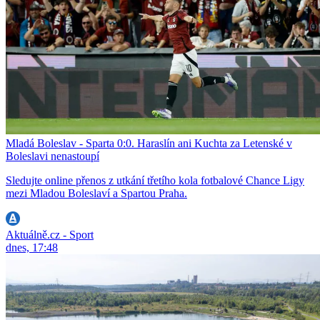
Mladá Boleslav - Sparta 0:0. Haraslín ani Kuchta za Letenské v
Boleslavi nenastoupí
Sledujte online přenos z utkání třetího kola fotbalové Chance Ligy
mezi Mladou Boleslaví a Spartou Praha.
Aktuálně.cz - Sport
dnes, 17:48