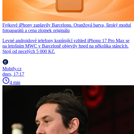
Fejkové iPhony zaplavily Barcelonu. Oranžová barva, široký modul
fotoaparátů a cena zlomek originálu
Levné androidové telefony kopírující vzhled iPhonu 17 Pro Max se
na letošním MWC v Barceloně objevily hned na několika stáncích.
Stojí od necelých 5 000 Kč.
Mobify.cz
dnes, 17:17
4 min