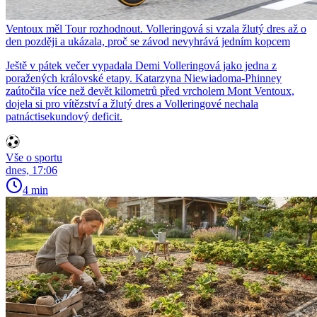
Ventoux měl Tour rozhodnout. Volleringová si vzala žlutý dres až o
den později a ukázala, proč se závod nevyhrává jedním kopcem
Ještě v pátek večer vypadala Demi Volleringová jako jedna z
poražených královské etapy. Katarzyna Niewiadoma-Phinney
zaútočila více než devět kilometrů před vrcholem Mont Ventoux,
dojela si pro vítězství a žlutý dres a Volleringové nechala
patnáctisekundový deficit.
Vše o sportu
dnes, 17:06
4 min