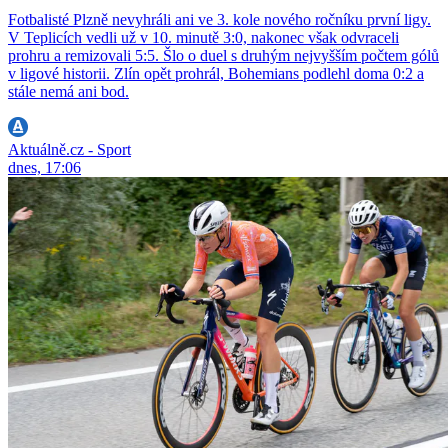
Fotbalisté Plzně nevyhráli ani ve 3. kole nového ročníku první ligy.
V Teplicích vedli už v 10. minutě 3:0, nakonec však odvraceli
prohru a remizovali 5:5. Šlo o duel s druhým nejvyšším počtem gólů
v ligové historii. Zlín opět prohrál, Bohemians podlehl doma 0:2 a
stále nemá ani bod.
Aktuálně.cz - Sport
dnes, 17:06