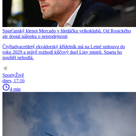
Sparťanský klenot Mercado v hledáčku velkoklubů. Od Rosického
ale dostal nálepku o neprodejnosti
Čtyřiadvacetiletý ekvádorský křídelník má na Letné smlouvu do
roku 2029 a právě rozhodl klíčový duel Ligy mistrů. Sparta ho
pouštět nehodlá.
SportyŽivě
dnes, 17:16
4 min