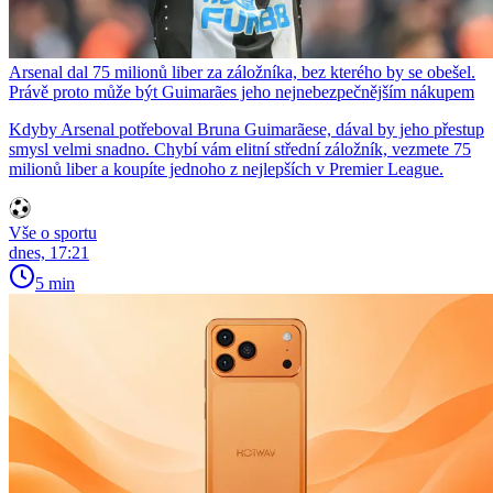
Arsenal dal 75 milionů liber za záložníka, bez kterého by se obešel.
Právě proto může být Guimarães jeho nejnebezpečnějším nákupem
Kdyby Arsenal potřeboval Bruna Guimarãese, dával by jeho přestup
smysl velmi snadno. Chybí vám elitní střední záložník, vezmete 75
milionů liber a koupíte jednoho z nejlepších v Premier League.
Vše o sportu
dnes, 17:21
5 min