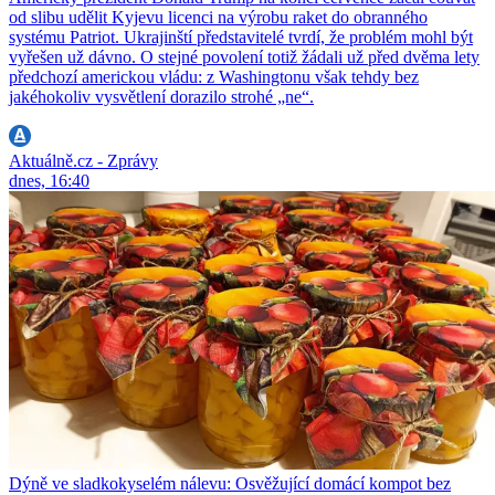
od slibu udělit Kyjevu licenci na výrobu raket do obranného
systému Patriot. Ukrajinští představitelé tvrdí, že problém mohl být
vyřešen už dávno. O stejné povolení totiž žádali už před dvěma lety
předchozí americkou vládu: z Washingtonu však tehdy bez
jakéhokoliv vysvětlení dorazilo strohé „ne“.
Aktuálně.cz - Zprávy
dnes, 16:40
Dýně ve sladkokyselém nálevu: Osvěžující domácí kompot bez