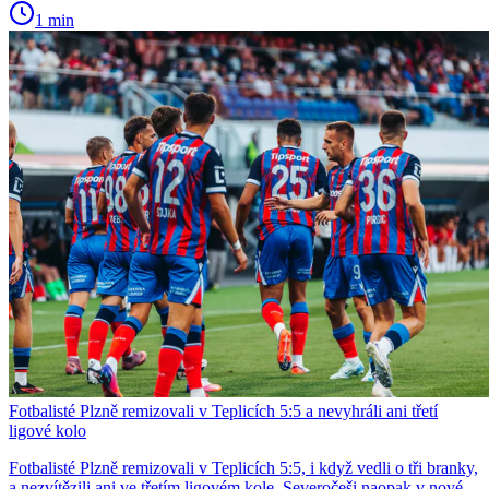
1 min
Fotbalisté Plzně remizovali v Teplicích 5:5 a nevyhráli ani třetí
ligové kolo
Fotbalisté Plzně remizovali v Teplicích 5:5, i když vedli o tři branky,
a nezvítězili ani ve třetím ligovém kole. Severočeši naopak v nové