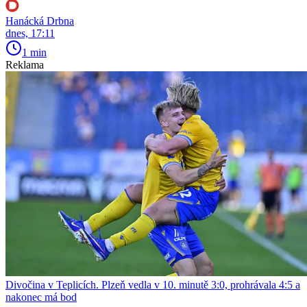
Hanácká Drbna
dnes, 17:11
1 min
Reklama
Divočina v Teplicích. Plzeň vedla v 10. minutě 3:0, prohrávala 4:5 a
nakonec má bod