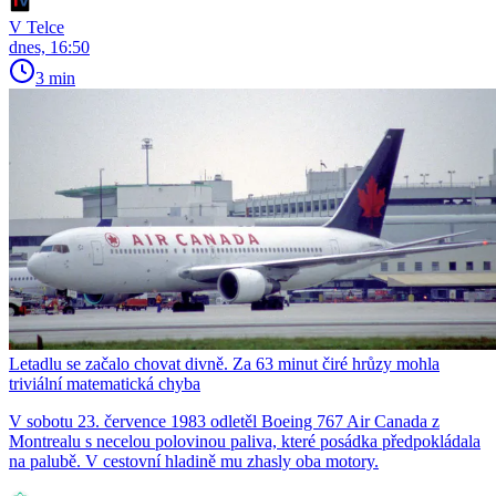
V Telce
dnes, 16:50
3 min
Letadlu se začalo chovat divně. Za 63 minut čiré hrůzy mohla
triviální matematická chyba
V sobotu 23. července 1983 odletěl Boeing 767 Air Canada z
Montrealu s necelou polovinou paliva, které posádka předpokládala
na palubě. V cestovní hladině mu zhasly oba motory.