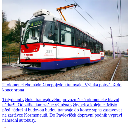
U olomouckého nádraží nepojedou tramvaje. Výluka potrvá až do
konce srpna
Třítýdenní výluka tramvajového provozu čeká olomoucké hlavní
nádraží. Od zítřka tam začne výměna výhybek a kolejnic. Místo
před nádražní budovou budou tramvaje do konce srpna zastavovat
na zastávce Kosmonautů. Do Pavloviček dopravní podnik vypraví
náhradní autobusy.