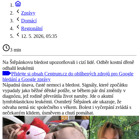
Zprávy
Domácí
Regionální
12. 5. 2026, 05:35
3 min
Na Štěpánkovu bledost upozorňovali i cizí lidé. Odběr kostní dřeně
odhalil leukémii
Přidejte si obsah Centrum.cz do oblíbených zdrojů pro Google
hledání a Google zprávy
Nápadná únava, časté nemoci a bledost. Signály, které zpočátku
vypadaly jako běžné dětské potíže, se během pár dní změnily v
diagnózu, jež rodině převrátila život naruby. Jde o akutní
lymfoblastickou leukémii. Osmiletý Štěpánek ale ukazuje, že
odvaha nemá nic společného s věkem. Bolest i vyčerpání zvládá s
nečekaným klidem, úsměvem a chutí pomáhat.