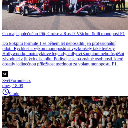
Co mají společného Pitt, Cruise a Rossi? Všichni řídili monopost F1
Do kokpitu formule 1 se během let neposadili jen profesionální
piloti. Rychlost a výkon monopostů si vyzkoušely také hvězdy
Hollywoodu, motocyklové legendy, rallyoví šampioni nebo úspěšní
závodníci z jiných disciplín. Podívejte se na známé osobnosti, které
dostaly jedinečnou příležitost usednout za volant monopostu F1.
SvětFormule.cz
dnes, 18:09
9 min