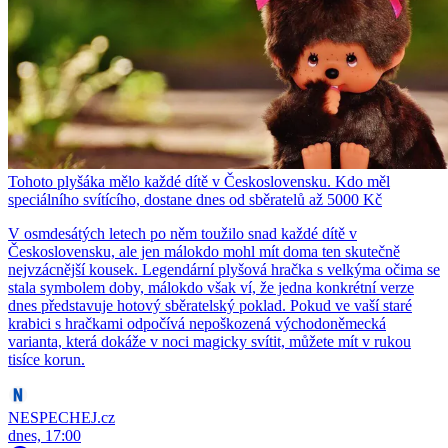
Tohoto plyšáka mělo každé dítě v Československu. Kdo měl
speciálního svítícího, dostane dnes od sběratelů až 5000 Kč
V osmdesátých letech po něm toužilo snad každé dítě v
Československu, ale jen málokdo mohl mít doma ten skutečně
nejvzácnější kousek. Legendární plyšová hračka s velkýma očima se
stala symbolem doby, málokdo však ví, že jedna konkrétní verze
dnes představuje hotový sběratelský poklad. Pokud ve vaší staré
krabici s hračkami odpočívá nepoškozená východoněmecká
varianta, která dokáže v noci magicky svítit, můžete mít v rukou
tisíce korun.
NESPECHEJ.cz
dnes, 17:00