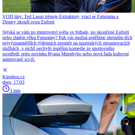
VOD tipy: Ted Lasso trénuje Extraktory, vrací se Futurama a
Disney zkouší svou Euforii
Stýská se vám po mistrovství světa ve fotbale, po skončené Euforii
nebo zlatém věku Futuramy? Pak vás možná potěšíme shrnutím těch
nejvýznamnějších týdenních premiér na tuzemských streamovacích
službách, v nichž nechybí úspěšná komedie ze sportovního
prostředí, retro novinka Ryana Murphyho nebo nová řada kultovní
animované sci-fi.
Kinobox.cz
dnes, 17:03
3 min