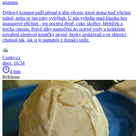
ananasu
Dýňový kompot patří přesně k těm věcem, které doma buď všichni
milují, nebo se jim roky vyhýbali. U nás vyhrála stará klasika bez
ananasové příchuti - jen poctivá dýně, cukr, skořice, hřebíček a
trocha citronu. Právě díky namočení do octové vody a krátkému
povaření zůstávají kostičky pevné, hezky zesklovatí a ve sklenici
chutnají tak, jak si je pamatuji z domácí spíže.
Cooky.cz
dnes, 16:34
4 min
Reklama