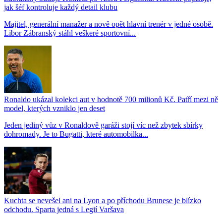
jak šéf kontroluje každý detail klubu
Majitel, generální manažer a nově opět hlavní trenér v jedné osobě.
Libor Zábranský stáhl veškeré sportovní...
Ronaldo ukázal kolekci aut v hodnotě 700 milionů Kč. Patří mezi ně
model, kterých vzniklo jen deset
Jeden jediný vůz v Ronaldově garáži stojí víc než zbytek sbírky
dohromady. Je to Bugatti, které automobilka...
Kuchta se nevešel ani na Lyon a po příchodu Brunese je blízko
odchodu. Sparta jedná s Legií Varšava