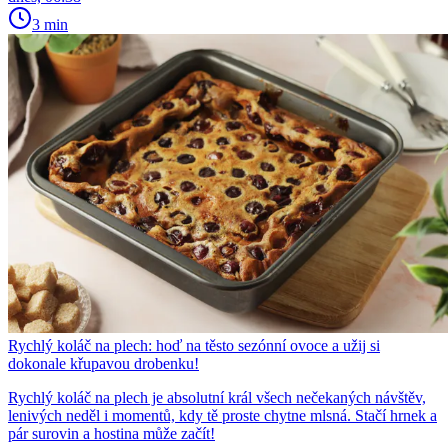
3 min
Rychlý koláč na plech: hoď na těsto sezónní ovoce a užij si
dokonale křupavou drobenku!
Rychlý koláč na plech je absolutní král všech nečekaných návštěv,
lenivých neděl i momentů, kdy tě proste chytne mlsná. Stačí hrnek a
pár surovin a hostina může začít!