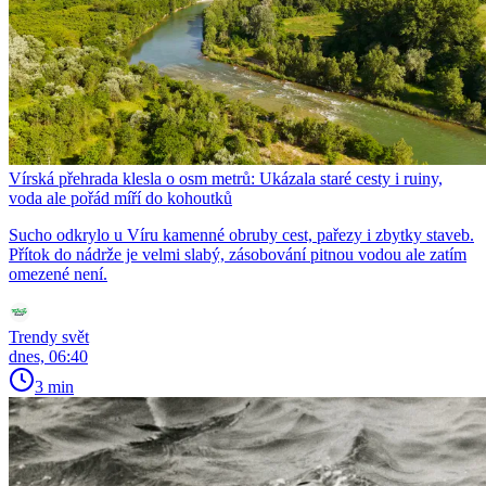
Vírská přehrada klesla o osm metrů: Ukázala staré cesty i ruiny,
voda ale pořád míří do kohoutků
Sucho odkrylo u Víru kamenné obruby cest, pařezy i zbytky staveb.
Přítok do nádrže je velmi slabý, zásobování pitnou vodou ale zatím
omezené není.
Trendy svět
dnes, 06:40
3 min