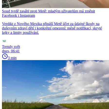
Soud tvrdě zasáhl proti Metě: mladým uživatelům má změnit
Facebook i Instagram
Verdikt z Nového Mexika přináší Metě účet za údajné škody na
duševním zdraví dětí i konkrétní omezení: méně notifikací, skryté
lajky a limity používání.
Trendy svět
dnes, 06:41
3 min