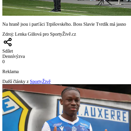
Na hraně jsou i parťáci Trpišovského. Boss Slavie Tvrdík má jasno
Zdroj
:
Lenka Gillová pro SportyŽivě.cz
Sdílet
Denní
výzva
0
Reklama
Další články z
SportyŽivě