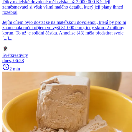
Díky mateřské dovolené měla získat až 2 000 000 Kč. Její
zaměstnavatel si však všiml malého detailu, který její plány ihned
rozebral
Jejím cílem bylo dostat se na mateřskou dovolenou, která by pro ni
znamenala roční příjem ve výši 81 000 euro, tedy skoro 2 miliony
korun. To už je solidní částka. Annelise (43) měla předstírat svoje
[...]...
Světkreativity
dnes, 06:28
2 min