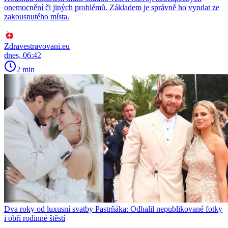
onemocnění či jiných problémů. Základem je správně ho vyndat ze
zakousnutého místa.
Zdravestravovani.eu
dnes, 06:42
2 min
Dva roky od luxusní svatby Pastrňáka: Odhalil nepublikované fotky
i obří rodinné štěstí