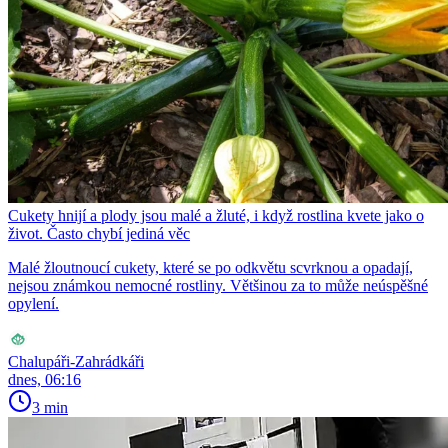
Cukety hnijí a plody jsou malé a žluté, i když rostlina kvete jako o
život. Často chybí jediná věc
Malé žloutnoucí cukety, které se po odkvětu scvrknou a opadají,
nejsou známkou nemocné rostliny. Většinou za to může neúspěšné
opylení.
Chalupáři-Zahrádkáři
dnes, 06:16
3 min