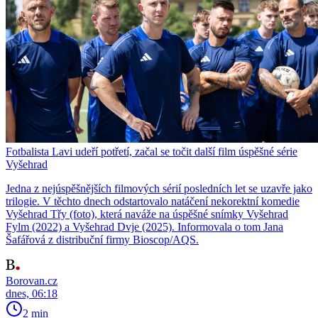
Fotbalista Lavi udeří potřetí, začal se točit další film úspěšné série
Vyšehrad
Jedna z nejúspěšnějších filmových sérií posledních let se uzavře jako
trilogie. V těchto dnech odstartovalo natáčení nekorektní komedie
Vyšehrad Třy (foto), která naváže na úspěšné snímky Vyšehrad
Fylm (2022) a Vyšehrad Dvje (2025). Informovala o tom Jana
Šafářová z distribuční firmy Bioscop/AQS.
Borovan.cz
dnes, 06:18
2 min