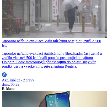
Japonsko nařídilo evakuace kvůli blížícímu se tajfunu, zrušilo 500
letů
Japonsko nařídilo evakuaci statisíců lidí v jihozápadní části země a
zrušilo více než 500 letů kvůli pomalu postupujícímu tajfunu
Dolphin. Podle meteorologů přinese tajfun do oblasti silný vítr,
prudký déšť a vysoké vlny, píše agentura Reuters.
Aktuálně.cz - Zprávy
dnes, 06:22
Reklama