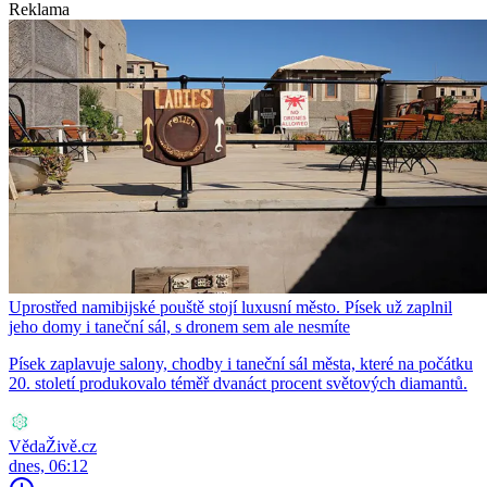
Reklama
Uprostřed namibijské pouště stojí luxusní město. Písek už zaplnil
jeho domy i taneční sál, s dronem sem ale nesmíte
Písek zaplavuje salony, chodby i taneční sál města, které na počátku
20. století produkovalo téměř dvanáct procent světových diamantů.
VědaŽivě.cz
dnes, 06:12