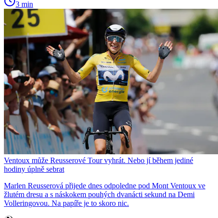
3 min
Ventoux může Reusserové Tour vyhrát. Nebo jí během jediné
hodiny úplně sebrat
Marlen Reusserová přijede dnes odpoledne pod Mont Ventoux ve
žlutém dresu a s náskokem pouhých dvanácti sekund na Demi
Volleringovou. Na papíře je to skoro nic.