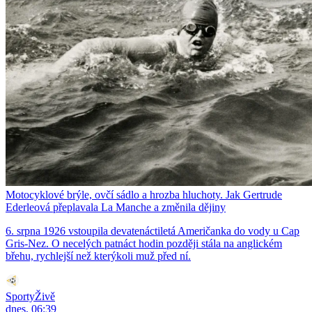
Motocyklové brýle, ovčí sádlo a hrozba hluchoty. Jak Gertrude
Ederleová přeplavala La Manche a změnila dějiny
6. srpna 1926 vstoupila devatenáctiletá Američanka do vody u Cap
Gris-Nez. O necelých patnáct hodin později stála na anglickém
břehu, rychlejší než kterýkoli muž před ní.
SportyŽivě
dnes, 06:39