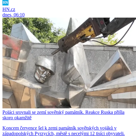
HN.cz
dnes, 06:10
Poláci srovnali se zemí sovětský památník. Reakce Ruska přišla
skoro okamžitě
Koncem července šel k zemi památník sovětských vojáků v
západopolských Pyrzycích, městě s necelými 12 tisíci obyvateli.