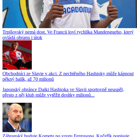
Trpišovský nemá dost. Ve Francii loví rychlíka Mandengueho, který
ovládá obranu i útok
Obchodníci ze Slavie v akci. Z nechtěného Hashioky může kápnout
pěkný balík, až 70 milionů
Japonský obránce Daiki Hashioka ve Slavii sportovně neuspěl,
přesto z něj klub může vytěžit desítky milionů...
Zábranský buduje Kometu po vzoru Fergusona. Kučeřík popisuje,