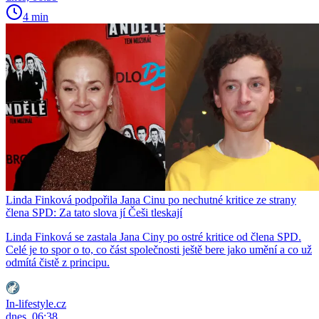
4 min
Linda Finková podpořila Jana Cinu po nechutné kritice ze strany
člena SPD: Za tato slova jí Češi tleskají
Linda Finková se zastala Jana Ciny po ostré kritice od člena SPD.
Celé je to spor o to, co část společnosti ještě bere jako umění a co už
odmítá čistě z principu.
In-lifestyle.cz
dnes, 06:38