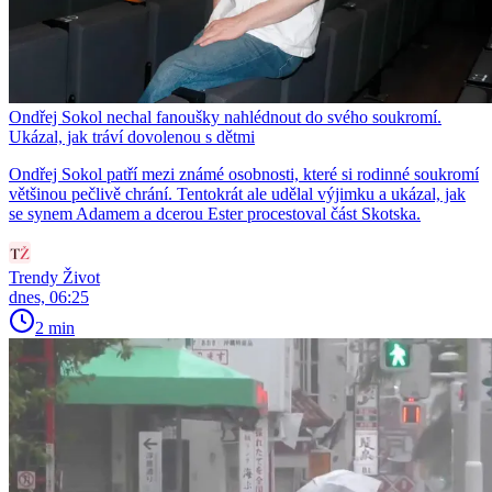
Ondřej Sokol nechal fanoušky nahlédnout do svého soukromí.
Ukázal, jak tráví dovolenou s dětmi
Ondřej Sokol patří mezi známé osobnosti, které si rodinné soukromí
většinou pečlivě chrání. Tentokrát ale udělal výjimku a ukázal, jak
se synem Adamem a dcerou Ester procestoval část Skotska.
Trendy Život
dnes, 06:25
2 min