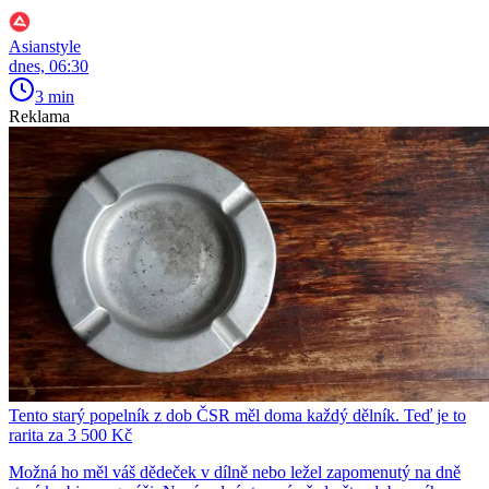
Asianstyle
dnes, 06:30
3 min
Reklama
Tento starý popelník z dob ČSR měl doma každý dělník. Teď je to
rarita za 3 500 Kč
Možná ho měl váš dědeček v dílně nebo ležel zapomenutý na dně