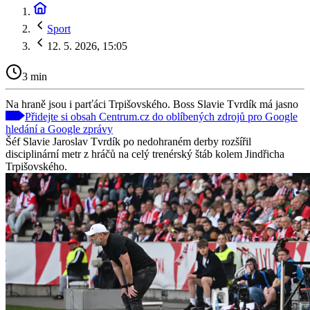
Sport
12. 5. 2026, 15:05
3 min
Na hraně jsou i parťáci Trpišovského. Boss Slavie Tvrdík má jasno
Přidejte si obsah Centrum.cz do oblíbených zdrojů pro Google
hledání a Google zprávy
Šéf Slavie Jaroslav Tvrdík po nedohraném derby rozšířil
disciplinární metr z hráčů na celý trenérský štáb kolem Jindřicha
Trpišovského.