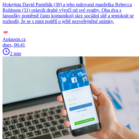
Hokejista David Pastrňák (30) a jeho milovaná manželka Rebecca
Rohlsson (31) oslavili druhé výročí od své svatby. Oba dva s
fanoušky poměrně často komunikují skrz sociální sítě a tentokrát se
rozhodli, že se s nimi podělí o ještě nezveřejněné snímky.
Aplausin.cz
dnes, 06:41
2 min