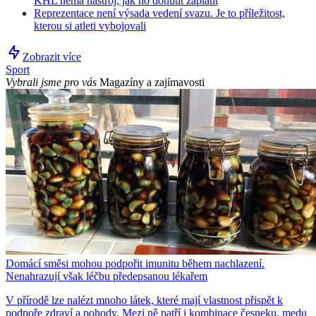
KHL nemá nástroj, jak ho donutit zaplatit
Reprezentace není výsada vedení svazu. Je to příležitost,
kterou si atleti vybojovali
Zobrazit více
Sport
Vybrali jsme pro vás
Magazíny a zajímavosti
Domácí směsi mohou podpořit imunitu během nachlazení.
Nenahrazují však léčbu předepsanou lékařem
V přírodě lze nalézt mnoho látek, které mají vlastnost přispět k
podpoře zdraví a pohody. Mezi ně patří i kombinace česneku, medu