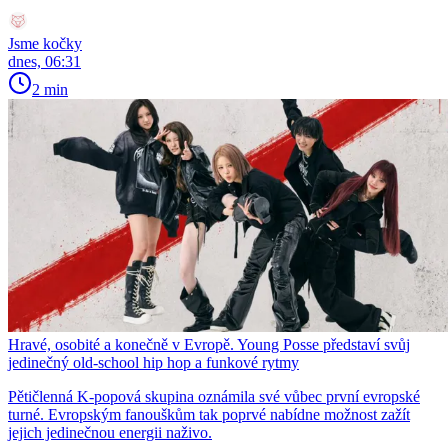
Jsme kočky
dnes, 06:31
2 min
Hravé, osobité a konečně v Evropě. Young Posse představí svůj
jedinečný old-school hip hop a funkové rytmy
Pětičlenná K-popová skupina oznámila své vůbec první evropské
turné. Evropským fanouškům tak poprvé nabídne možnost zažít
jejich jedinečnou energii naživo.