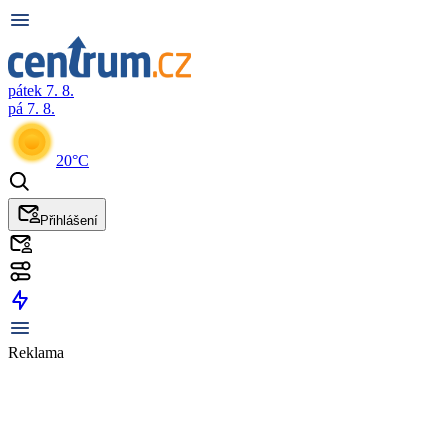
pátek 7. 8.
pá 7. 8.
20°C
Přihlášení
Reklama