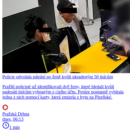
Policie odvolala pátrání po ženě kvůli ukradeným 50 tisícům
Pražští policisté už identifikovali dvě ženy, které hledali kvůli
padesáti tisícům vybraným z cizího účtu. Peníze postupně vybírala
jedna z nich pomocí karty, která zmizela z bytu na Plzeňské.
Pražská Drbna
dnes, 06:13
1 min