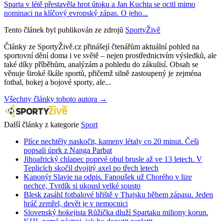
Sparta v létě přestavěla hrot útoku a Jan Kuchta se ocitl mimo
nominaci na klíčový evropský zápas. O jeho...
Tento článek byl publikován ze zdrojů
SportyŽivě
Články ze SportyŽivě.cz přinášejí čtenářům aktuální pohled na
sportovní dění doma i ve světě – nejen prostřednictvím výsledků, ale
také díky příběhům, analýzám a pohledu do zákulisí. Obsah se
věnuje široké škále sportů, přičemž silně zastoupený je zejména
fotbal, hokej a bojové sporty, ale...
Všechny články tohoto autora →
Další články z kategorie
Sport
Plíce nechtěly naskočit, kameny létaly co 20 minut. Češi
popsali úprk z Nanga Parbat
Jihoafrický chlapec poprvé obul brusle až ve 13 letech. V
Teplicích skočil dvojitý axel po třech letech
Kanonýr Slavie na odpis. Fanoušek už Chorého v lize
nechce, Tvrdík si ukousl velké sousto
Blesk zasáhl fotbalové hřiště v Thajsku během zápasu. Jeden
hráč zemřel, devět je v nemocnici
Slovenský hokejista Růžička dluží Spartaku miliony korun.