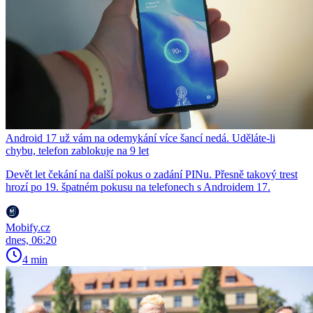
Android 17 už vám na odemykání více šancí nedá. Uděláte-li
chybu, telefon zablokuje na 9 let
Devět let čekání na další pokus o zadání PINu. Přesně takový trest
hrozí po 19. špatném pokusu na telefonech s Androidem 17.
Mobify.cz
dnes, 06:20
4 min