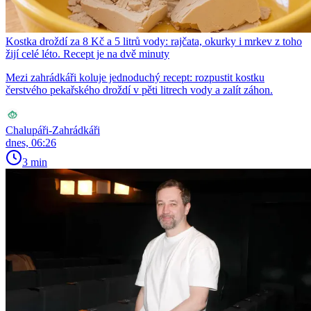
Kostka droždí za 8 Kč a 5 litrů vody: rajčata, okurky i mrkev z toho
žijí celé léto. Recept je na dvě minuty
Mezi zahrádkáři koluje jednoduchý recept: rozpustit kostku
čerstvého pekařského droždí v pěti litrech vody a zalít záhon.
Chalupáři-Zahrádkáři
dnes, 06:26
3 min