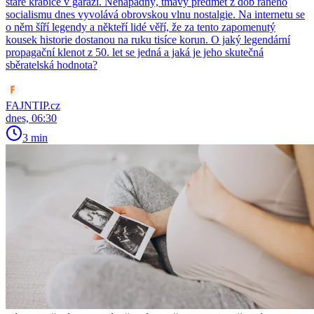
staré krabice v garáži. Nenápadný, tmavý předmět z dob raného
socialismu dnes vyvolává obrovskou vlnu nostalgie. Na internetu se
o něm šíří legendy a někteří lidé věří, že za tento zapomenutý
kousek historie dostanou na ruku tisíce korun. O jaký legendární
propagační klenot z 50. let se jedná a jaká je jeho skutečná
sběratelská hodnota?
FAJNTIP.cz
dnes, 06:30
3 min