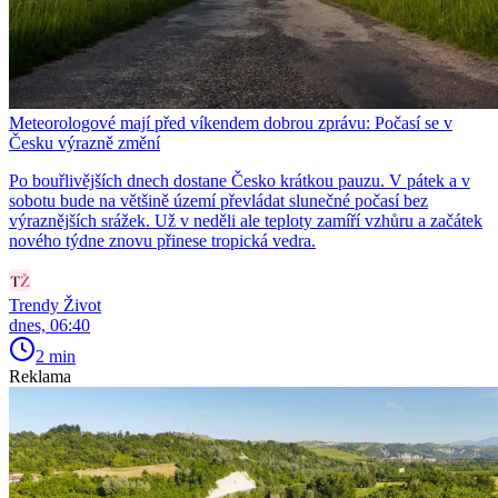
Meteorologové mají před víkendem dobrou zprávu: Počasí se v
Česku výrazně změní
Po bouřlivějších dnech dostane Česko krátkou pauzu. V pátek a v
sobotu bude na většině území převládat slunečné počasí bez
výraznějších srážek. Už v neděli ale teploty zamíří vzhůru a začátek
nového týdne znovu přinese tropická vedra.
Trendy Život
dnes, 06:40
2 min
Reklama