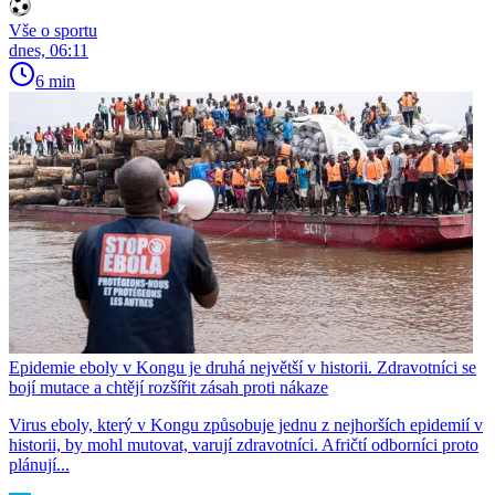
Vše o sportu
dnes, 06:11
6 min
Epidemie eboly v Kongu je druhá největší v historii. Zdravotníci se
bojí mutace a chtějí rozšířit zásah proti nákaze
Virus eboly, který v Kongu způsobuje jednu z nejhorších epidemií v
historii, by mohl mutovat, varují zdravotníci. Afričtí odborníci proto
plánují...