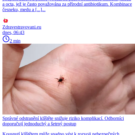
a octa, jež je často považována za přírodní antibiotikum. Kombinace
česneku, medu a [...]...
Zdravestravovani.eu
dnes, 06:43
2 min
Správné odstranění klíštěte snižuje riziko komplikací. Odborníci
doporučují jednoduchý a šetrný postup
Kousnutí klíštětem může snadno vést k rozvoji nebezpečných