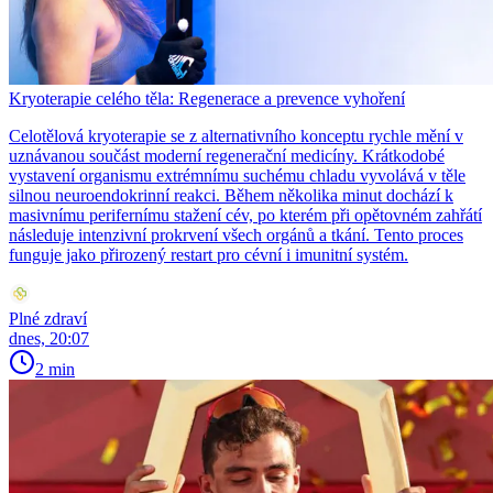
Kryoterapie celého těla: Regenerace a prevence vyhoření
Celotělová kryoterapie se z alternativního konceptu rychle mění v
uznávanou součást moderní regenerační medicíny. Krátkodobé
vystavení organismu extrémnímu suchému chladu vyvolává v těle
silnou neuroendokrinní reakci. Během několika minut dochází k
masivnímu perifernímu stažení cév, po kterém při opětovném zahřátí
následuje intenzivní prokrvení všech orgánů a tkání. Tento proces
funguje jako přirozený restart pro cévní i imunitní systém.
Plné zdraví
dnes, 20:07
2 min