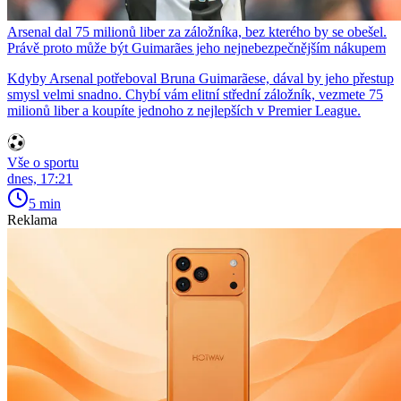
Arsenal dal 75 milionů liber za záložníka, bez kterého by se obešel.
Právě proto může být Guimarães jeho nejnebezpečnějším nákupem
Kdyby Arsenal potřeboval Bruna Guimarãese, dával by jeho přestup
smysl velmi snadno. Chybí vám elitní střední záložník, vezmete 75
milionů liber a koupíte jednoho z nejlepších v Premier League.
Vše o sportu
dnes, 17:21
5 min
Reklama