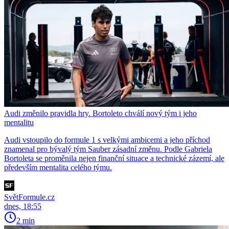
Audi změnilo pravidla hry. Bortoleto chválí nový tým i jeho
mentalitu
Audi vstoupilo do formule 1 s velkými ambicemi a jeho příchod
znamenal pro bývalý tým Sauber zásadní změnu. Podle Gabriela
Bortoleta se proměnila nejen finanční situace a technické zázemí, ale
především mentalita celého týmu.
SvětFormule.cz
dnes, 18:55
2 min