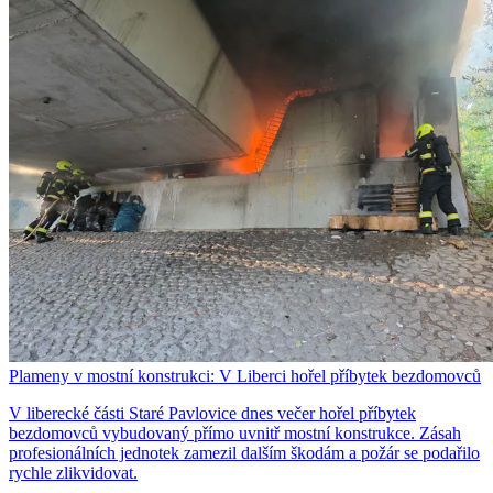
Plameny v mostní konstrukci: V Liberci hořel příbytek bezdomovců
V liberecké části Staré Pavlovice dnes večer hořel příbytek
bezdomovců vybudovaný přímo uvnitř mostní konstrukce. Zásah
profesionálních jednotek zamezil dalším škodám a požár se podařilo
rychle zlikvidovat.