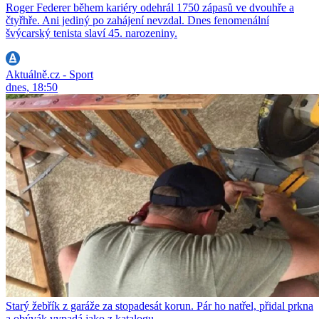
Roger Federer během kariéry odehrál 1750 zápasů ve dvouhře a
čtyřhře. Ani jediný po zahájení nevzdal. Dnes fenomenální
švýcarský tenista slaví 45. narozeniny.
Aktuálně.cz - Sport
dnes, 18:50
Starý žebřík z garáže za stopadesát korun. Pár ho natřel, přidal prkna
a obývák vypadá jako z katalogu