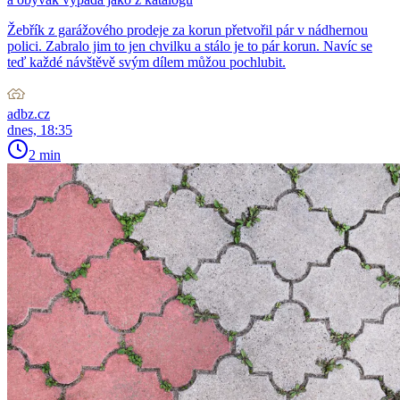
Žebřík z garážového prodeje za korun přetvořil pár v nádhernou
polici. Zabralo jim to jen chvilku a stálo je to pár korun. Navíc se
teď každé návštěvě svým dílem můžou pochlubit.
adbz.cz
dnes, 18:35
2 min