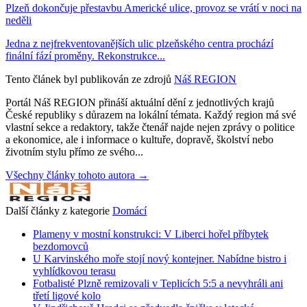
Plzeň dokončuje přestavbu Americké ulice, provoz se vrátí v noci na
neděli
Jedna z nejfrekventovanějších ulic plzeňského centra prochází
finální fází proměny. Rekonstrukce...
Tento článek byl publikován ze zdrojů
Náš REGION
Portál Náš REGION přináší aktuální dění z jednotlivých krajů
České republiky s důrazem na lokální témata. Každý region má své
vlastní sekce a redaktory, takže čtenář najde nejen zprávy o politice
a ekonomice, ale i informace o kultuře, dopravě, školství nebo
životním stylu přímo ze svého...
Všechny články tohoto autora →
Další články z kategorie
Domácí
Plameny v mostní konstrukci: V Liberci hořel příbytek
bezdomovců
U Karvinského moře stojí nový kontejner. Nabídne bistro i
vyhlídkovou terasu
Fotbalisté Plzně remizovali v Teplicích 5:5 a nevyhráli ani
třetí ligové kolo