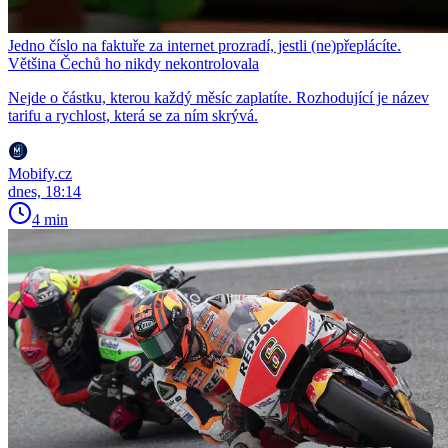
Jedno číslo na faktuře za internet prozradí, jestli (ne)přeplácíte.
Většina Čechů ho nikdy nekontrolovala
Nejde o částku, kterou každý měsíc zaplatíte. Rozhodující je název
tarifu a rychlost, která se za ním skrývá.
Mobify.cz
dnes, 18:14
4 min