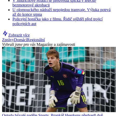
V Jindřichově Hradci se předvedla špička v letecké
bezmotorové akrobacii
U olomouckého nádraží nepojedou tramvaje. Výluka potrvá
až do konce srpna
Policejní honička jako z filmu. Řidič ujížděl před trojicí
policejních aut
Zobrazit více
Zprávy
Domácí
Regionální
Vybrali jsme pro vás
Magazíny a zajímavosti
Ostuda bývalé naděje Sparty. Brankář Heerkens předvedl dvě