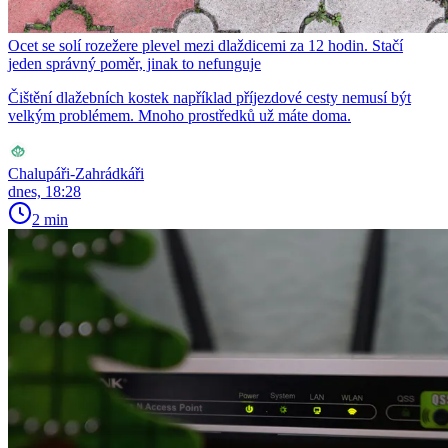
Ocet se solí rozežere plevel mezi dlaždicemi za 12 hodin. Stačí
jeden správný poměr, jinak to nefunguje
Čištění dlažebních kostek například příjezdové cesty nemusí být
velkým problémem. Mnoho prostředků už máte doma.
Chalupáři-Zahrádkáři
dnes, 18:28
2 min