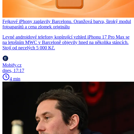
Fejkové iPhony zaplavily Barcelonu. Oranžová barva, široký modul
fotoaparátů a cena zlomek originálu
Levné androidové telefony kopírující vzhled iPhonu 17 Pro Max se
na letošním MWC v Barceloně objevily hned na několika stáncích.
Stojí od necelých 5 000 Kč.
Mobify.cz
dnes, 17:17
4 min