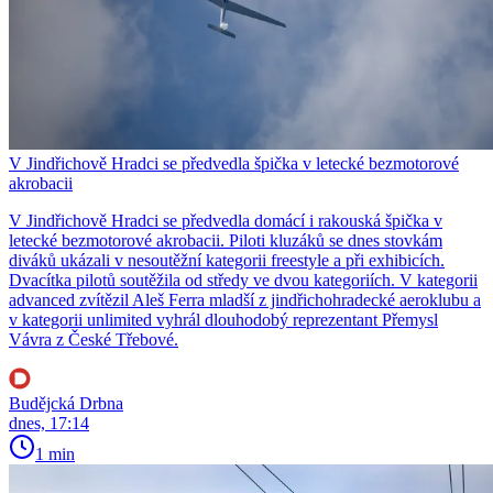
V Jindřichově Hradci se předvedla špička v letecké bezmotorové
akrobacii
V Jindřichově Hradci se předvedla domácí i rakouská špička v
letecké bezmotorové akrobacii. Piloti kluzáků se dnes stovkám
diváků ukázali v nesoutěžní kategorii freestyle a při exhibicích.
Dvacítka pilotů soutěžila od středy ve dvou kategoriích. V kategorii
advanced zvítězil Aleš Ferra mladší z jindřichohradecké aeroklubu a
v kategorii unlimited vyhrál dlouhodobý reprezentant Přemysl
Vávra z České Třebové.
Budějcká Drbna
dnes, 17:14
1 min