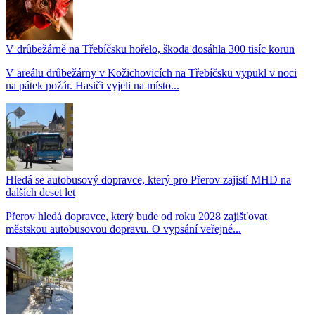
V drůbežárně na Třebíčsku hořelo, škoda dosáhla 300 tisíc korun
V areálu drůbežárny v Kožichovicích na Třebíčsku vypukl v noci
na pátek požár. Hasiči vyjeli na místo...
Hledá se autobusový dopravce, který pro Přerov zajistí MHD na
dalších deset let
Přerov hledá dopravce, který bude od roku 2028 zajišťovat
městskou autobusovou dopravu. O vypsání veřejné...