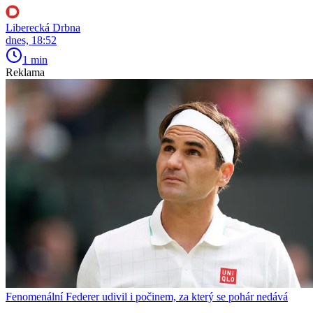
Liberecká Drbna
dnes, 18:52
1 min
Reklama
Fenomenální Federer udivil i počinem, za který se pohár nedává