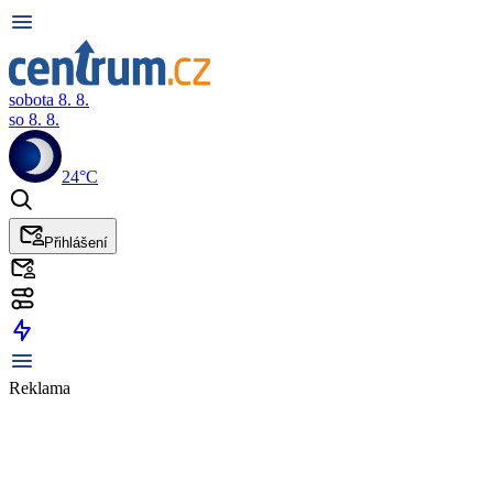
sobota 8. 8.
so 8. 8.
24°C
Přihlášení
Reklama