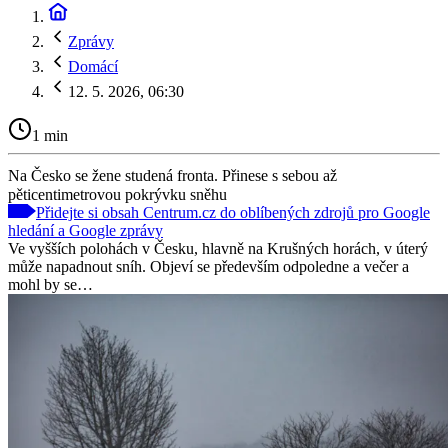
Zprávy
Domácí
12. 5. 2026, 06:30
1 min
Na Česko se žene studená fronta. Přinese s sebou až
pěticentimetrovou pokrývku sněhu
Přidejte si obsah Centrum.cz do oblíbených zdrojů pro Google
hledání a Google zprávy
Ve vyšších polohách v Česku, hlavně na Krušných horách, v úterý
může napadnout sníh. Objeví se především odpoledne a večer a
mohl by se…