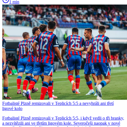
1 min
Fotbalisté Plzně remizovali v Teplicích 5:5 a nevyhráli ani třetí
ligové kolo
Fotbalisté Plzně remizovali v Teplicích 5:5, i když vedli o tři branky,
a nezvítězili ani ve třetím ligovém kole. Severočeši naopak v nové