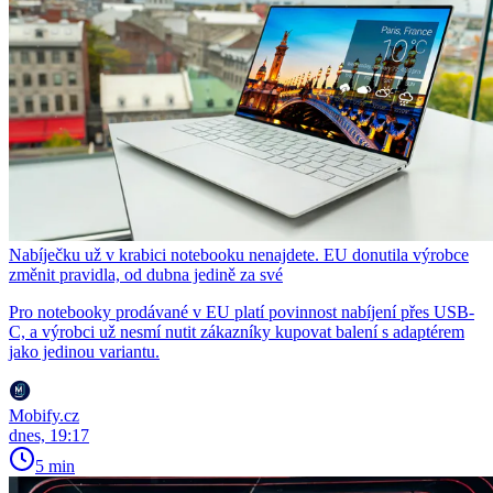
Nabíječku už v krabici notebooku nenajdete. EU donutila výrobce
změnit pravidla, od dubna jedině za své
Pro notebooky prodávané v EU platí povinnost nabíjení přes USB-
C, a výrobci už nesmí nutit zákazníky kupovat balení s adaptérem
jako jedinou variantu.
Mobify.cz
dnes, 19:17
5 min