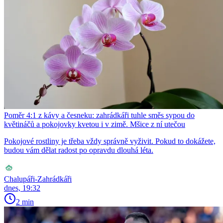
Poměr 4:1 z kávy a česneku: zahrádkáři tuhle směs sypou do
květináčů a pokojovky kvetou i v zimě. Mšice z ní utečou
Pokojové rostliny je třeba vždy správně vyživit. Pokud to dokážete,
budou vám dělat radost po opravdu dlouhá léta.
Chalupáři-Zahrádkáři
dnes, 19:32
2 min