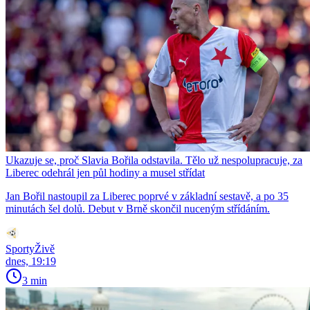
Ukazuje se, proč Slavia Bořila odstavila. Tělo už nespolupracuje, za
Liberec odehrál jen půl hodiny a musel střídat
Jan Bořil nastoupil za Liberec poprvé v základní sestavě, a po 35
minutách šel dolů. Debut v Brně skončil nuceným střídáním.
SportyŽivě
dnes, 19:19
3 min