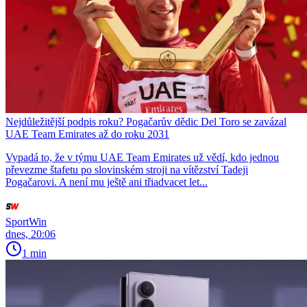
Nejdůležitější podpis roku? Pogačarův dědic Del Toro se zavázal
UAE Team Emirates až do roku 2031
Vypadá to, že v týmu UAE Team Emirates už vědí, kdo jednou
převezme štafetu po slovinském stroji na vítězství Tadeji
Pogačarovi. A není mu ještě ani třiadvacet let...
SportWin
dnes, 20:06
1 min