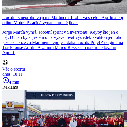
Ducati už neprohrává jen s Martínem. Prohrává s celou Aprilií a boj
o titul MotoGP začíná vypadat úplně jinak
Jorge Martín vyhrál sobotní sprint v Silverstonu. Kdyby šlo jen o
něj, Ducati by si ještě mohla vysvětlovat výsledek kvalitou jednoho
jezdce. Jenže za Martínem nepřijela další Ducati. Přijel Ai Ogura na
Trackhouse Aprilii. A za ním Marco Bezzecchi na druhé tovární
Aprilii.
Vše o sportu
dnes, 18:11
4 min
Reklama