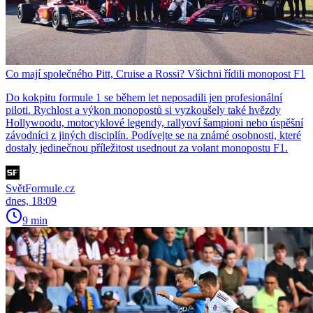
Co mají společného Pitt, Cruise a Rossi? Všichni řídili monopost F1
Do kokpitu formule 1 se během let neposadili jen profesionální
piloti. Rychlost a výkon monopostů si vyzkoušely také hvězdy
Hollywoodu, motocyklové legendy, rallyoví šampioni nebo úspěšní
závodníci z jiných disciplín. Podívejte se na známé osobnosti, které
dostaly jedinečnou příležitost usednout za volant monopostu F1.
SvětFormule.cz
dnes, 18:09
9 min