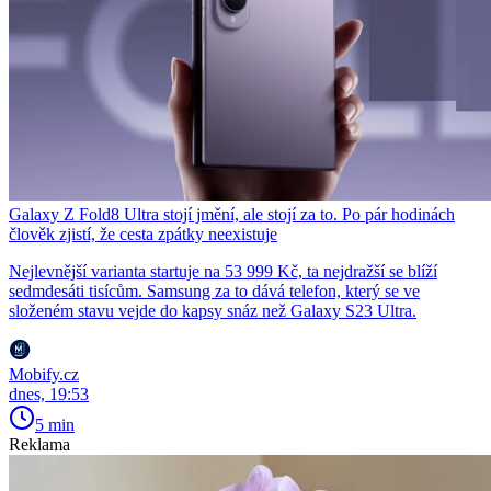
Galaxy Z Fold8 Ultra stojí jmění, ale stojí za to. Po pár hodinách
člověk zjistí, že cesta zpátky neexistuje
Nejlevnější varianta startuje na 53 999 Kč, ta nejdražší se blíží
sedmdesáti tisícům. Samsung za to dává telefon, který se ve
složeném stavu vejde do kapsy snáz než Galaxy S23 Ultra.
Mobify.cz
dnes, 19:53
5 min
Reklama