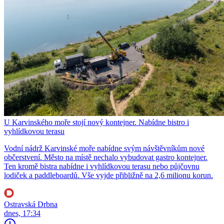
U Karvinského moře stojí nový kontejner. Nabídne bistro i
vyhlídkovou terasu
Vodní nádrž Karvinské moře nabídne svým návštěvníkům nové
občerstvení. Město na místě nechalo vybudovat gastro kontejner.
Ten kromě bistra nabídne i vyhlídkovou terasu nebo půjčovnu
lodiček a paddleboardů. Vše vyjde přibližně na 2,6 milionu korun.
Ostravská Drbna
dnes, 17:34