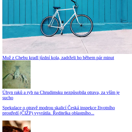
Muž z Chebu kradl jízdní kola, zadrželi ho během pár minut
Úhyn raků a ryb na Chrudimsku nezpůsobila otrava, za vším je
sucho
Spekulace o otravě modrou skalicí Česká inspekce životního
prostředí (ČIŽP) vyvrátila. Ředitelka oblastního...