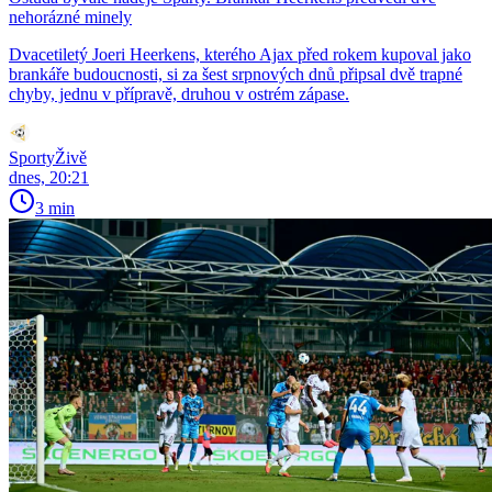
nehorázné minely
Dvacetiletý Joeri Heerkens, kterého Ajax před rokem kupoval jako
brankáře budoucnosti, si za šest srpnových dnů připsal dvě trapné
chyby, jednu v přípravě, druhou v ostrém zápase.
SportyŽivě
dnes, 20:21
3 min