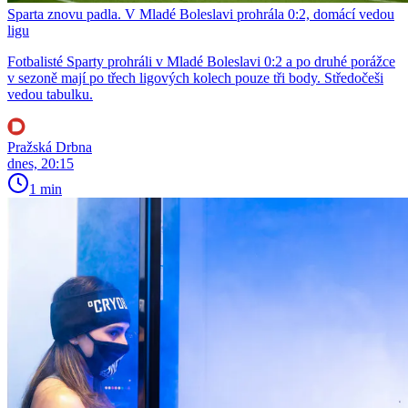
Sparta znovu padla. V Mladé Boleslavi prohrála 0:2, domácí vedou
ligu
Fotbalisté Sparty prohráli v Mladé Boleslavi 0:2 a po druhé porážce
v sezoně mají po třech ligových kolech pouze tři body. Středočeši
vedou tabulku.
Pražská Drbna
dnes, 20:15
1 min