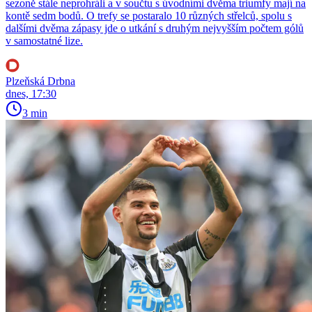
sezoně stále neprohráli a v součtu s úvodními dvěma triumfy mají na
kontě sedm bodů. O trefy se postaralo 10 různých střelců, spolu s
dalšími dvěma zápasy jde o utkání s druhým nejvyšším počtem gólů
v samostatné lize.
Plzeňská Drbna
dnes, 17:30
3 min