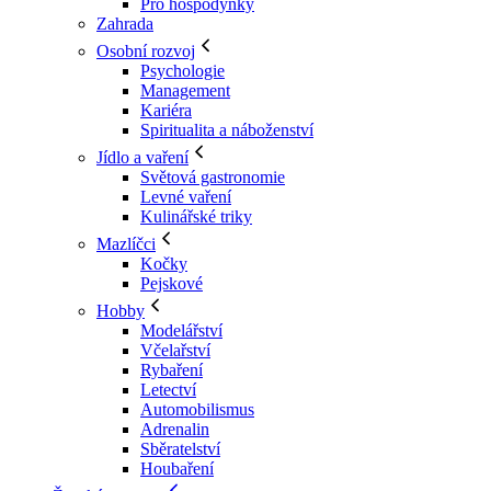
Pro hospodyňky
Zahrada
Osobní rozvoj
Psychologie
Management
Kariéra
Spiritualita a náboženství
Jídlo a vaření
Světová gastronomie
Levné vaření
Kulinářské triky
Mazlíčci
Kočky
Pejskové
Hobby
Modelářství
Včelařství
Rybaření
Letectví
Automobilismus
Adrenalin
Sběratelství
Houbaření