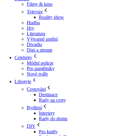
Filmy & kino
Televize
Reality show
Hudba
Hry
Literatura
Výtvarné umění
Divadlo
Digi a stream
Celebrity
Módní policie
Pro pamětníky
Nové tváře
Lifestyle
Cestování
Destinace
Rady na cesty
Bydlení
Interiery
Rady do domu
DIY
Pro kutily