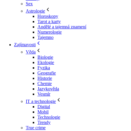
Sex
Astrologie
Horoskopy
Tarot a karty
Andělé a tajemná znamení
Numerologie
Tajemno
Zajímavosti
Věda
Biologie
Ekologie
Fyzika
Geografie
Historie
Chemie
Jazykověda
Vesmír
IT a technologie
Digital
Mobil
Technologie
Trendy
True crime