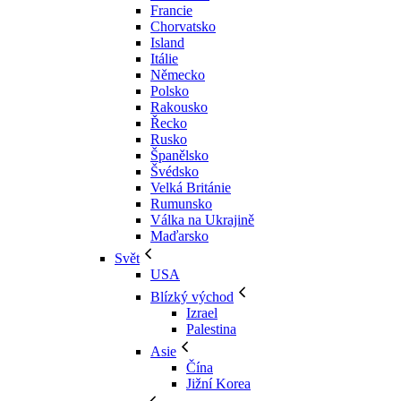
Francie
Chorvatsko
Island
Itálie
Německo
Polsko
Rakousko
Řecko
Rusko
Španělsko
Švédsko
Velká Británie
Rumunsko
Válka na Ukrajině
Maďarsko
Svět
USA
Blízký východ
Izrael
Palestina
Asie
Čína
Jižní Korea