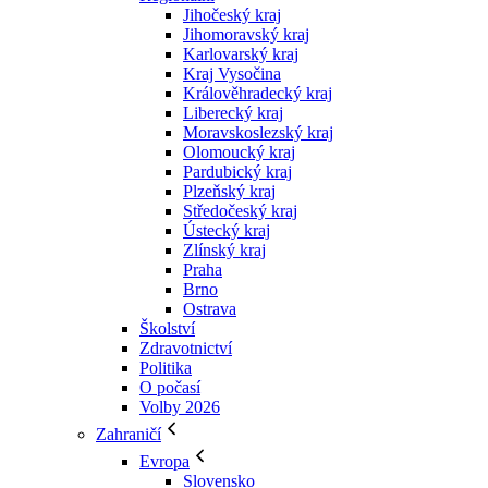
Jihočeský kraj
Jihomoravský kraj
Karlovarský kraj
Kraj Vysočina
Králověhradecký kraj
Liberecký kraj
Moravskoslezský kraj
Olomoucký kraj
Pardubický kraj
Plzeňský kraj
Středočeský kraj
Ústecký kraj
Zlínský kraj
Praha
Brno
Ostrava
Školství
Zdravotnictví
Politika
O počasí
Volby 2026
Zahraničí
Evropa
Slovensko