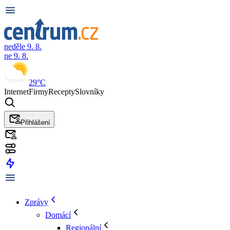
neděle 9. 8.
ne 9. 8.
29°C
Internet
Firmy
Recepty
Slovníky
Přihlášení
Zprávy
Domácí
Regionální