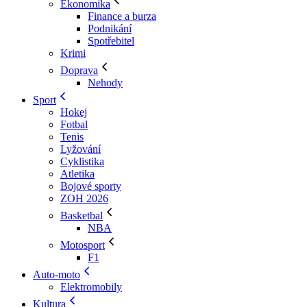
Ekonomika
Finance a burza
Podnikání
Spotřebitel
Krimi
Doprava
Nehody
Sport
Hokej
Fotbal
Tenis
Lyžování
Cyklistika
Atletika
Bojové sporty
ZOH 2026
Basketbal
NBA
Motosport
F1
Auto-moto
Elektromobily
Kultura