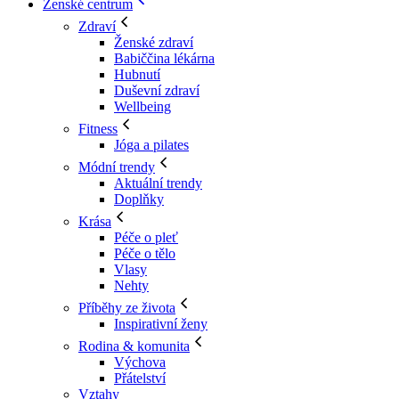
Ženské centrum
Zdraví
Ženské zdraví
Babiččina lékárna
Hubnutí
Duševní zdraví
Wellbeing
Fitness
Jóga a pilates
Módní trendy
Aktuální trendy
Doplňky
Krása
Péče o pleť
Péče o tělo
Vlasy
Nehty
Příběhy ze života
Inspirativní ženy
Rodina & komunita
Výchova
Přátelství
Vztahy