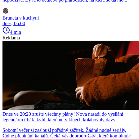
Bruneta v kuchyni
dnes, 06:00
4 min
Reklama
Dnes ve 20:20 zrušte všechny plány! Nova nasadí do vysílání
legendární trhák, kvůli kterému v kinech kolabovaly davy
Sobotní večer si zaslouží pořádný zážitek. Žádné nudné seriály,
žádné přepínání kanálů. Čeká vás dobrodružství, které kombinuje