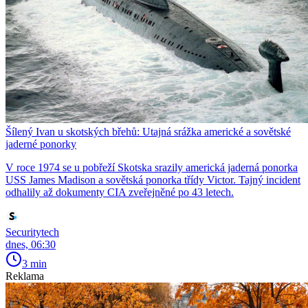
Šílený Ivan u skotských břehů: Utajná srážka americké a sovětské
jaderné ponorky
V roce 1974 se u pobřeží Skotska srazily americká jaderná ponorka
USS James Madison a sovětská ponorka třídy Victor. Tajný incident
odhalily až dokumenty CIA zveřejněné po 43 letech.
Securitytech
dnes, 06:30
3 min
Reklama