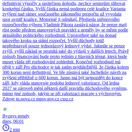
definitivní výpočty a společnou dohodu, nechce seniorům slibovat
konkrétní částku. Vyšší částka nemá podporu celé koalice Varianta
zvýšení nad rámec současného zákonného propočtu už vyvolala
spor uvnitř koalice. Motoristé ji odmítají. Předseda sněmovního
rozpočtového výboru Vladimír Pikora zastává názor, že penze mají
růst podle předem stanovených pravidel a neměly by se měnit podle
aktuálního politického rozhodnutí. Upozorňuje také na dopad
takového kroku na státní rozpočet. Vyšší důchody totiž
nepředstavují pouze jednorázový lednový výdaj. Jakmile se penze
zvýší, vyšší základ se promítá také do výdajů v dalších letech. Právě
způsob financování bude proto jedním z hlavních témat, která bude
muset vláda při rozhodování zohlednit. Konečné rozhodnutí má
přijít v září Pro důchodce je tak zatím nejdůležitější, že částka kolem
300 korun není definitivní. Ve hře zůstává také Juchelkův návrh na
zvýšení přibližně o 600 korun. Jasno má být nejpozději do konce
září, kdy vláda stanovuje podobu lednové valorizace. Od ledna
2027 se zároveň mění některá další pravidla důchodového systému,
mimo jiné způsob, jakým se při valorizaci pracuje s výchovným.
Zdroje tn.nova.cz mpsv.gov.cz cssz.cz
Byznys trendy
dnes, 06:01
2 min