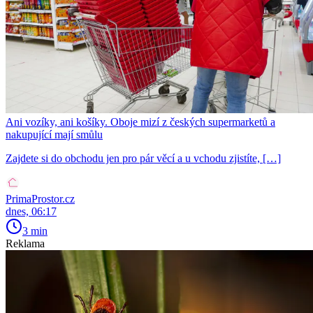
Ani vozíky, ani košíky. Oboje mizí z českých supermarketů a
nakupující mají smůlu
Zajdete si do obchodu jen pro pár věcí a u vchodu zjistíte, […]
PrimaProstor.cz
dnes, 06:17
3 min
Reklama