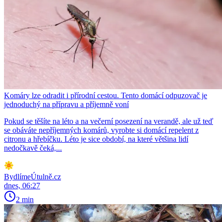
Komáry lze odradit i přírodní cestou. Tento domácí odpuzovač je
jednoduchý na přípravu a příjemně voní
Pokud se těšíte na léto a na večerní posezení na verandě, ale už teď
se obáváte nepříjemných komárů, vyrobte si domácí repelent z
citronu a hřebíčku. Léto je sice období, na které většina lidí
nedočkavě čeká,...
BydlímeÚtulně.cz
dnes, 06:27
2 min