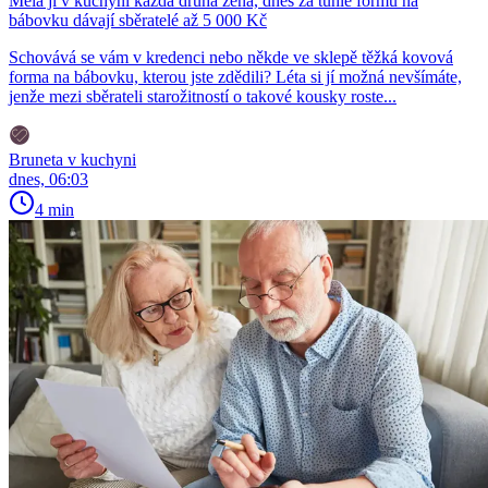
Měla ji v kuchyni každá druhá žena, dnes za tuhle formu na
bábovku dávají sběratelé až 5 000 Kč
Schovává se vám v kredenci nebo někde ve sklepě těžká kovová
forma na bábovku, kterou jste zdědili? Léta si jí možná nevšímáte,
jenže mezi sběrateli starožitností o takové kousky roste...
Bruneta v kuchyni
dnes, 06:03
4 min