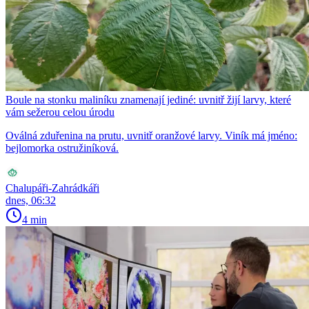
Boule na stonku maliníku znamenají jediné: uvnitř žijí larvy, které
vám sežerou celou úrodu
Oválná zduřenina na prutu, uvnitř oranžové larvy. Viník má jméno:
bejlomorka ostružiníková.
Chalupáři-Zahrádkáři
dnes, 06:32
4 min