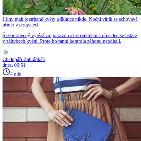
Jiřiny mají roztrhané květy a škůdce nikde. Noční viník se schovává
přímo v poupatech
Škvor obecný vylézá za potravou až po setmění a přes den se tiskne
v záhybech květů. Proto ho ranní kontrola záhonu neodhalí.
Chalupáři-Zahrádkáři
dnes, 06:51
4 min