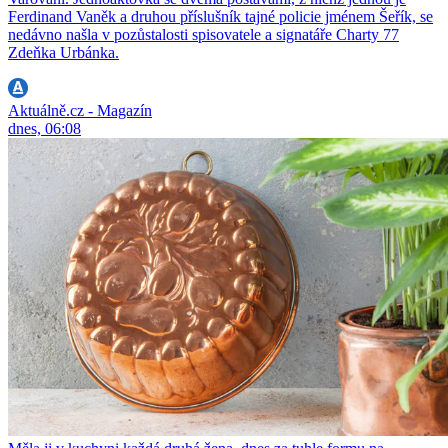
Ferdinand Vaněk a druhou příslušník tajné policie jménem Šeřík, se
nedávno našla v pozůstalosti spisovatele a signatáře Charty 77
Zdeňka Urbánka.
Aktuálně.cz - Magazín
dnes, 06:08