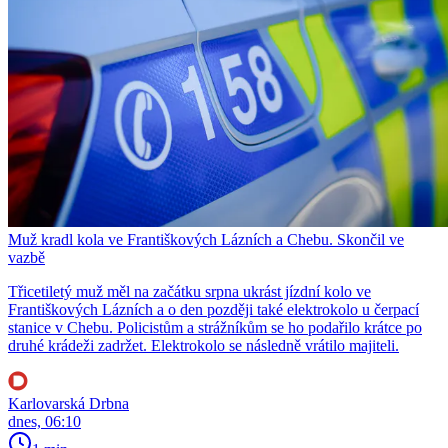
Muž kradl kola ve Františkových Lázních a Chebu. Skončil ve
vazbě
Třicetiletý muž měl na začátku srpna ukrást jízdní kolo ve
Františkových Lázních a o den později také elektrokolo u čerpací
stanice v Chebu. Policistům a strážníkům se ho podařilo krátce po
druhé krádeži zadržet. Elektrokolo se následně vrátilo majiteli.
Karlovarská Drbna
dnes, 06:10