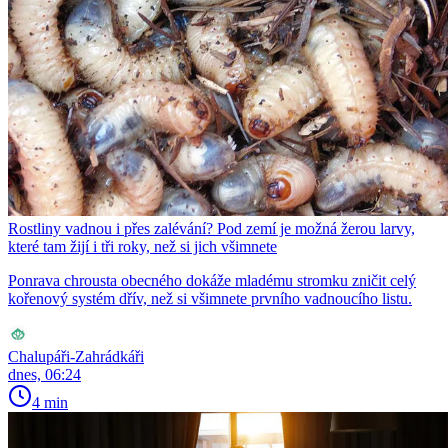
Rostliny vadnou i přes zalévání? Pod zemí je možná žerou larvy,
které tam žijí i tři roky, než si jich všimnete
Ponrava chrousta obecného dokáže mladému stromku zničit celý
kořenový systém dřív, než si všimnete prvního vadnoucího listu.
Chalupáři-Zahrádkáři
dnes, 06:24
4 min