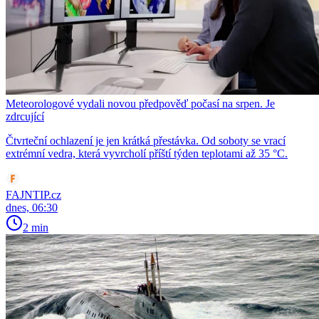
Meteorologové vydali novou předpověď počasí na srpen. Je
zdrcující
Čtvrteční ochlazení je jen krátká přestávka. Od soboty se vrací
extrémní vedra, která vyvrcholí příští týden teplotami až 35 °C.
FAJNTIP.cz
dnes, 06:30
2 min