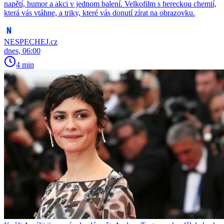
napětí, humor a akci v jednom balení. Velkofilm s hereckou chemií,
která vás vtáhne, a triky, které vás donutí zírat na obrazovku.
NESPECHEJ.cz
dnes, 06:00
4 min