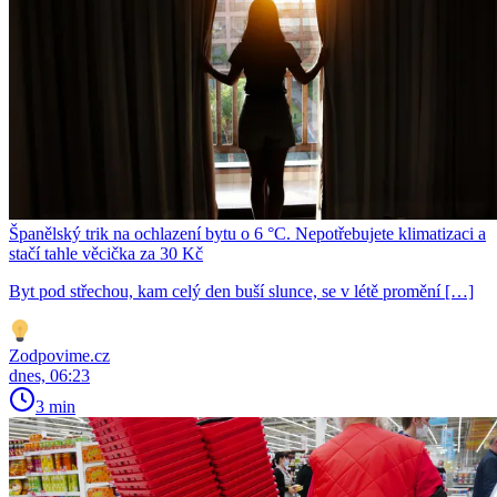
Španělský trik na ochlazení bytu o 6 °C. Nepotřebujete klimatizaci a
stačí tahle věcička za 30 Kč
Byt pod střechou, kam celý den buší slunce, se v létě promění […]
Zodpovime.cz
dnes, 06:23
3 min