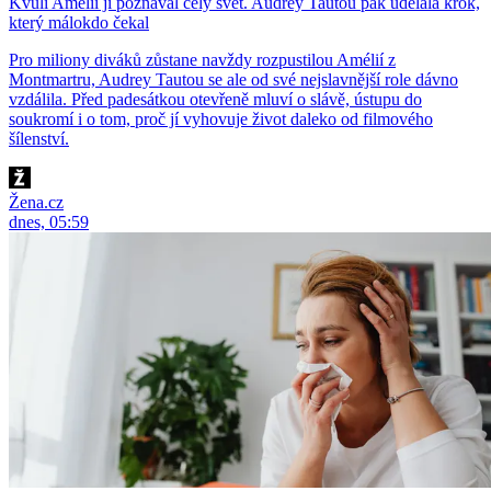
Kvůli Amélii ji poznával celý svět. Audrey Tautou pak udělala krok,
který málokdo čekal
Pro miliony diváků zůstane navždy rozpustilou Amélií z
Montmartru, Audrey Tautou se ale od své nejslavnější role dávno
vzdálila. Před padesátkou otevřeně mluví o slávě, ústupu do
soukromí i o tom, proč jí vyhovuje život daleko od filmového
šílenství.
Žena.cz
dnes, 05:59