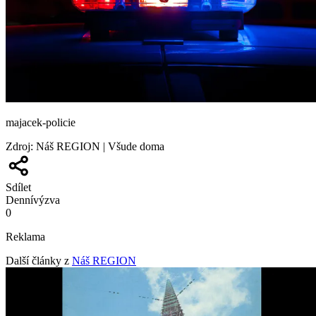
majacek-policie
Zdroj
:
Náš REGION | Všude doma
Sdílet
Denní
výzva
0
Reklama
Další články z
Náš REGION