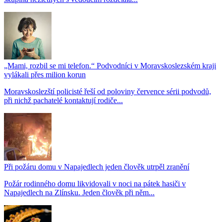
„Mami, rozbil se mi telefon.“ Podvodníci v Moravskoslezském kraji
vylákali přes milion korun
Moravskoslezští policisté řeší od poloviny července sérii podvodů,
při nichž pachatelé kontaktují rodiče...
Při požáru domu v Napajedlech jeden člověk utrpěl zranění
Požár rodinného domu likvidovali v noci na pátek hasiči v
Napajedlech na Zlínsku. Jeden člověk při něm...