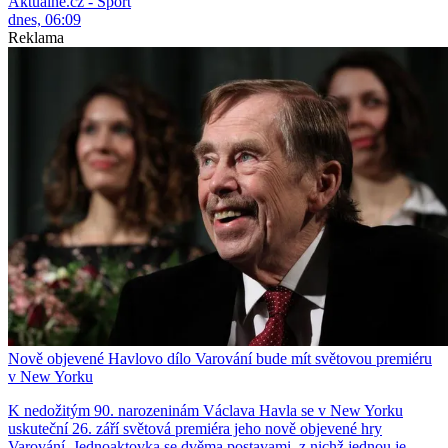
Aktuálně.cz - Sport
dnes, 06:09
Reklama
Nově objevené Havlovo dílo Varování bude mít světovou premiéru
v New Yorku
K nedožitým 90. narozeninám Václava Havla se v New Yorku
uskuteční 26. září světová premiéra jeho nově objevené hry
Varování. Jednoaktovka se dvěma postavami, z nichž jednou je