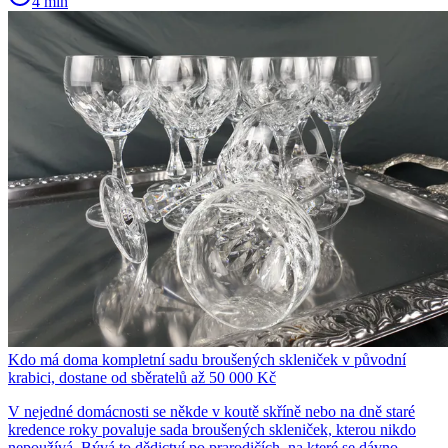
4 min
Kdo má doma kompletní sadu broušených skleniček v původní
krabici, dostane od sběratelů až 50 000 Kč
V nejedné domácnosti se někde v koutě skříně nebo na dně staré
kredence roky povaluje sada broušených skleniček, kterou nikdo
nepoužívá. Bývá to dědictví po prarodičích, na které se dávno...