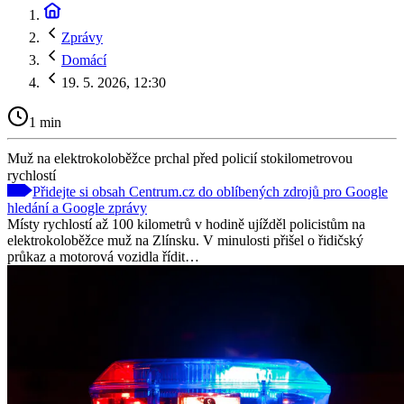
Zprávy
Domácí
19. 5. 2026, 12:30
1 min
Muž na elektrokoloběžce prchal před policií stokilometrovou
rychlostí
Přidejte si obsah Centrum.cz do oblíbených zdrojů pro Google
hledání a Google zprávy
Místy rychlostí až 100 kilometrů v hodině ujížděl policistům na
elektrokoloběžce muž na Zlínsku. V minulosti přišel o řidičský
průkaz a motorová vozidla řídit…