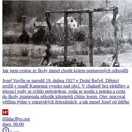
Jak jsem cestou ze školy musel chodit kolem popravených odbojářů
Josef Vavřín se narodil 19. dubna 1927 v Dolní Bečvě. Dětství
prožil v osadě Kamenná vysoko nad obcí. V chalupě bez elektřiny a
tekoucí vody se svítilo petrolejkou, voda se nosila z potoka a cesta
do školy znamenala několik kilometrů chůze lesem. Otec pracoval
většinu týdne v ostravských železárnách, a tak musel Josef od útlého
HlídacíPes.org
dnes, 06:00