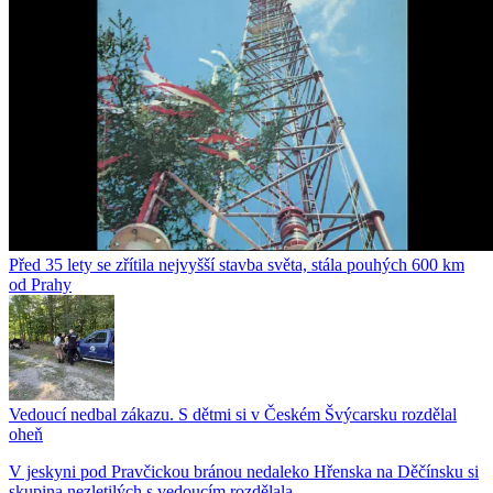
Před 35 lety se zřítila nejvyšší stavba světa, stála pouhých 600 km
od Prahy
Vedoucí nedbal zákazu. S dětmi si v Českém Švýcarsku rozdělal
oheň
V jeskyni pod Pravčickou bránou nedaleko Hřenska na Děčínsku si
skupina nezletilých s vedoucím rozdělala...