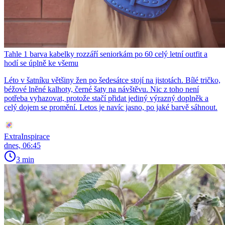
Tahle 1 barva kabelky rozzáří seniorkám po 60 celý letní outfit a
hodí se úplně ke všemu
Léto v šatníku většiny žen po šedesátce stojí na jistotách. Bílé tričko,
béžové lněné kalhoty, černé šaty na návštěvu. Nic z toho není
potřeba vyhazovat, protože stačí přidat jediný výrazný doplněk a
celý dojem se promění. Letos je navíc jasno, po jaké barvě sáhnout.
ExtraInspirace
dnes, 06:45
3 min