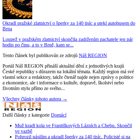
Okradl pražské zlatnictví o šperky za 140 tisíc a utekl autobusem do
Brna
Loupež v pražském zlatnictví skončila zadržením pachatele jen pár
hodin po činu, a to v Brně, kam se...
Tento článek byl publikován ze zdrojů
Náš REGION
Portál Náš REGION přináší aktuální dění z jednotlivých krajů
České republiky s důrazem na lokální témata. Každý region má své
vlastní sekce a redaktory, takže čtenář najde nejen zprávy o politice
a ekonomice, ale i informace o kultuře, dopravě, školství nebo
životním stylu přímo ze svého...
Všechny články tohoto autora →
Další články z kategorie
Domácí
Muž kradl kola ve Františkových Lázních a Chebu. Skončil
ve vazbě
Pohrozil násilím a ukradl šperky za 140 tisíc. Policisté si na