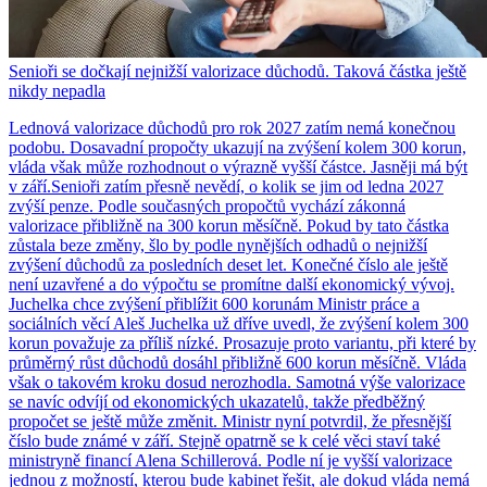
Senioři se dočkají nejnižší valorizace důchodů. Taková částka ještě
nikdy nepadla
Lednová valorizace důchodů pro rok 2027 zatím nemá konečnou
podobu. Dosavadní propočty ukazují na zvýšení kolem 300 korun,
vláda však může rozhodnout o výrazně vyšší částce. Jasněji má být
v září.Senioři zatím přesně nevědí, o kolik se jim od ledna 2027
zvýší penze. Podle současných propočtů vychází zákonná
valorizace přibližně na 300 korun měsíčně. Pokud by tato částka
zůstala beze změny, šlo by podle nynějších odhadů o nejnižší
zvýšení důchodů za posledních deset let. Konečné číslo ale ještě
není uzavřené a do výpočtu se promítne další ekonomický vývoj.
Juchelka chce zvýšení přiblížit 600 korunám Ministr práce a
sociálních věcí Aleš Juchelka už dříve uvedl, že zvýšení kolem 300
korun považuje za příliš nízké. Prosazuje proto variantu, při které by
průměrný růst důchodů dosáhl přibližně 600 korun měsíčně. Vláda
však o takovém kroku dosud nerozhodla. Samotná výše valorizace
se navíc odvíjí od ekonomických ukazatelů, takže předběžný
propočet se ještě může změnit. Ministr nyní potvrdil, že přesnější
číslo bude známé v září. Stejně opatrně se k celé věci staví také
ministryně financí Alena Schillerová. Podle ní je vyšší valorizace
jednou z možností, kterou bude kabinet řešit, ale dokud vláda nemá