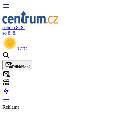
sobota 8. 8.
so 8. 8.
17°C
Přihlášení
Reklama