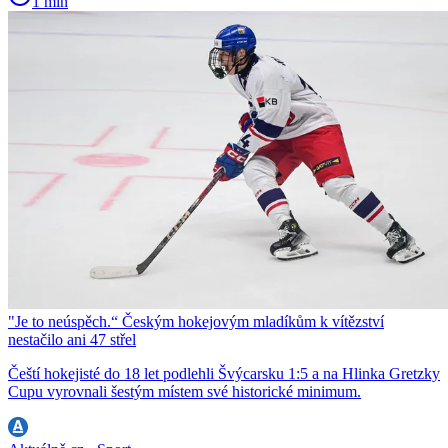
1 min
"Je to neúspěch.“ Českým hokejovým mladíkům k vítězství
nestačilo ani 47 střel
Čeští hokejisté do 18 let podlehli Švýcarsku 1:5 a na Hlinka Gretzky
Cupu vyrovnali šestým místem své historické minimum.