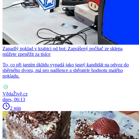
Zapadlý poklad v krabici od bot: Zaprášený počítač ze sklepa
můžete zpeněžit za tisíce
To, co při jarním úklidu vypadá jako jasný kandidát na odvoz do
sběrného dvoru, má pro nadšence a sběratele hodnotu malého
pokladu.
VědaŽivě.cz
dnes, 06:13
2 min