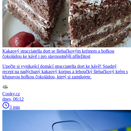
Kakaový stracciatella dort se šlehačkovým krémem a hořkou
čokoládou ke kávě i pro slavnostnější příležitost
Upečte si vynikající domácí stracciatella dort ke kávě! Snadný
recept na nadýchaný kakaový korpus a lehoučký šlehačkový krém s
křupavou hořkou čokoládou, který si zamilujete.
Cooky.cz
dnes, 06:12
3 min