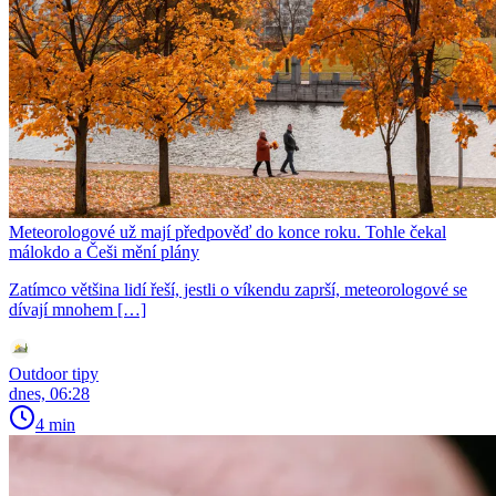
Meteorologové už mají předpověď do konce roku. Tohle čekal
málokdo a Češi mění plány
Zatímco většina lidí řeší, jestli o víkendu zaprší, meteorologové se
dívají mnohem […]
Outdoor tipy
dnes, 06:28
4 min