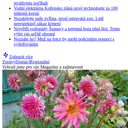
recidivistu počíhali
Vodní elektrárna Kořensko získá nové technologie za 100
milionů korun
Nezabíjejte naše zvířata, prosí ostravská zoo. Lidé
nerespektují zákaz krmení
Největší vodopády Šumavy a tajemná hora plná štol. Tento
výlet vás určitě ohromí
Neznáte ho? Muž na fotce by mohl policistům pomoci s
vyšetřováním
Zobrazit více
Zprávy
Domácí
Regionální
Vybrali jsme pro vás
Magazíny a zajímavosti